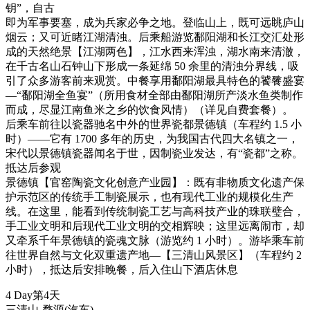
钥”，自古
即为军事要塞，成为兵家必争之地。登临山上，既可远眺庐山
烟云；又可近睹江湖清浊。后乘船游览鄱阳湖和长江交汇处形
成的天然绝景【江湖两色】，江水西来浑浊，湖水南来清澈，
在千古名山石钟山下形成一条延绵 50 余里的清浊分界线，吸
引了众多游客前来观赏。中餐享用鄱阳湖最具特色的饕餮盛宴
—“鄱阳湖全鱼宴”（所用食材全部由鄱阳湖所产淡水鱼类制作
而成，尽显江南鱼米之乡的饮食风情）（详见自费套餐）。
后乘车前往以瓷器驰名中外的世界瓷都景德镇（车程约 1.5 小
时）——它有 1700 多年的历史，为我国古代四大名镇之一，
宋代以景德镇瓷器闻名于世，因制瓷业发达，有“瓷都”之称。
抵达后参观
景德镇【官窑陶瓷文化创意产业园】：既有非物质文化遗产保
护示范区的传统手工制瓷展示，也有现代工业的规模化生产
线。在这里，能看到传统制瓷工艺与高科技产业的珠联璧合，
手工业文明和后现代工业文明的交相辉映；这里远离闹市，却
又牵系千年景德镇的瓷魂文脉（游览约 1 小时）。游毕乘车前
往世界自然与文化双重遗产地—【三清山风景区】（车程约 2
小时），抵达后安排晚餐，后入住山下酒店休息
4 Day
第4天
三清山-婺源
(汽车)