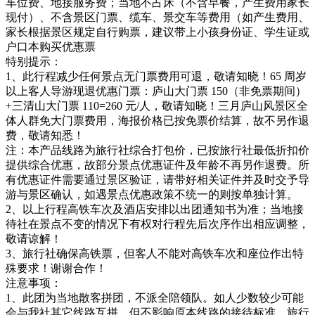
车位费、地接服务费；当地不占床（不含早餐，产生费用家长
现付）、不含景区门票、缆车、景交车等费用（如产生费用、
家长根据景区规定自行购票，建议带上小孩身份证、学生证或
户口本购买优惠票
特别提示：
1、此行程减少任何景点无门票费用可退，敬请知晓！65 周岁
以上客人导游现退优惠门票：庐山大门票 150（非免票期间）
+三清山大门票 110=260 元/人，敬请知晓！三月庐山风景区全
体人群免大门票费用，海报价格已按免票价结算，故不另作退
费，敬请知悉！
注：本产品线路为旅行社综合打包价，已按旅行社最低折扣价
提供综合优惠，故部分景点优惠证件及年龄不再另作退费。所
有优惠证件需要通过景区验证，请带好相关证件并及时交予导
游与景区确认，如遇景点优惠政策不统一的则按单独计算。
2、以上行程高铁车次及酒店安排以出团通知书为准；当地接
待社在景点不变的情况下有权对行程先后次序作出相应调整，
敬请谅解！
3、旅行社确保高铁票，但客人不能对高铁车次和座位作出特
殊要求！谢谢合作！
注意事项：
1、此团为当地散客拼团，不派全陪领队。如人少数较少可能
会与我社其它线路互拼，但不影响原本线路的接待标准。旅行