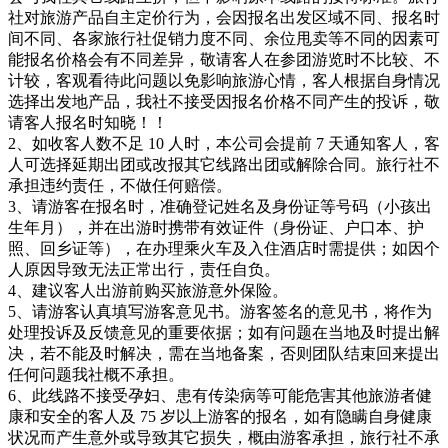
社对旅游产品自主定价行为，会因报名出发区域不同、报名时
间不同、各家旅行社促销力度不同、余位甩卖等不同的因素可
能报名价格会有不同差异，敬请客人在参团游览时不比较、不
计较，客观看待此问题以免影响旅游心情，客人根据自身情况
选择出发地产品，我社不接受因报名价格不同产生的投诉，敬
请客人报名时知晓！！
2、如收客人数不足 10 人时，本公司会提前 7 天通知客人，客
人可选择延期出团或改报其它线路出团或解除合同。旅行社不
承担违约责任，不做任何赔偿。
3、请游客在报名时，准确登记姓名及身份证等号码（小孩出
生年月），并在出游时携带有效证件（身份证、户口本、护
照、回乡证等），在办理乘火车及入住酒店时需提供；如因个
人原因导致无法正常出行，责任自负。
4、建议客人出游前购买旅游意外保险。
5、请游客认真填写游客意见书。游客签名的意见书，将作为
处理投诉及反馈意见的重要依据；如有问题在当地及时提出解
决，若不能及时解决，需在当地备案，否则团队结束回来提出
任何问题我社概不承担。
6、此线路不接受孕妇、患有传染病等可能危害其他旅游者健
康和安全的客人及 75 岁以上游客的报名，如有隐瞒自身健康
状况而产生意外或导致其它损失，概由游客承担，旅行社不承