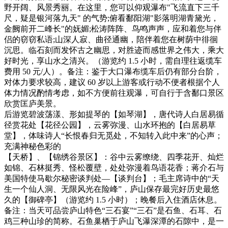
野开阔、风景秀丽。在这里，您可以仰观瀑布"飞流直下三千
尺，疑是银河落九天" 的气势;俯看鄱阳湖"影落明湖青黛光，
金阙前开二峰长"的妩媚;松涛阵阵、鸟鸣声声，应和着您与伴
侣的窃窃私语;山深人寂、曲径通幽，陪伴着您在树荫中徘徊
沉思。临石刻而发怀古之幽思，对胜迹而感世界之伟大，乘大
好时光，享山水之清兴。（游览约 1.5 小时，需自理往返缆车
费用 50 元/人）。备注：鉴于大口瀑布缆车后仍有部分台阶，
对体力要求较高，建议 60 岁以上游客或行动不便者根据个人
体力情况酌情考虑，如不方便前往观瀑，可自行于含鄱口景区
欣赏匡庐美景。
后游览碧波荡漾、形如提琴的【如琴湖】，唐代诗人白居易循
径赏花处【花径公园】，云雾弥漫、山水环抱的【白居易草
堂】，体味诗人“长恨春归无觅处，不知转入此中来”的心声；
充满神秘色彩的
【天桥】、【锦绣谷景区】：谷中云雾缭绕、四季花开、灿烂
如锦、石林挺秀、怪松覆壁，处处弥漫着鸟语花香；蒋介石与
美国特使马歇尔秘密谈判处—【谈判台】；毛主席诗中的“天
生一个仙人洞、无限风光在险峰”，庐山保存最完好历史最悠
久的【御碑亭】（游览约 1.5 小时）；晚餐后入住酒店休息。
备注：当天可品尝庐山特色“三石宴”“三石”是石鱼、石耳、石
鸡三种山珍的简称。石鱼巢栖于庐山飞瀑深潭的石隙中，是一