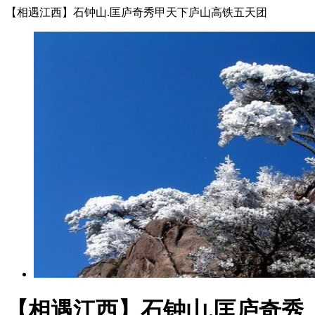
【相遇江西】石钟山.匡庐奇秀甲天下庐山高铁五天团
【相遇江西】石钟山.匡庐奇秀