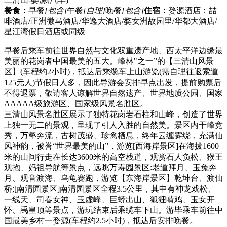
餐食：
早餐
[包含]
午餐
[自理]
晚餐
[包含]
住宿：
婺源酒店：喆
啡酒店/正洲微马酒店/华逸大酒店/婺女洲故园里/华都大酒店/
星江湾假日酒店或同级
早餐后乘车前往世界自然与文化双重遗产地、西太平洋边缘最
美丽的花岗者中国最美的五大。峰林"之一”的【三清山风景
区】(车程约2小时)，抵达后乘缆车上山游览(需自理往返索道
125元人)节假日人多，因此导游会安排早点出发，提前购票后
不得退票，敬请客人谅解世界自然遗产、世界地质公园、国家
AAAAA级旅游区、国家级风景名胜区。
三清山风景名胜区展示了独特花岗岩石柱和山峰，创造了世界
上独一无二的景观，呈现了引人入胜的自然美。景区内干峰竞
秀，万壑奔流，古树茂盛、珍禽栖息，终年云缠雾绕，充满仙
风神韵，被誉“世界最美的山”，游览[西海岸景区]在海拔1600
米的山间行走在长达3600米的高空栈道，观赏石人负松、猴王
观抱、妈祖导航等景点，远眺万寿园景区:老道拜月、玉兔奔
月、观音渡海、乌龟赛跑，游览【东海岸景区】乾坤台、渡仙
桥;[南清园景区]南清园景区全程3.5公里，其中有神龙戏松、
一线天、司春女神、玉虚峰、巨蟒出山、狐狸啃鸡、玉女开
怀、禹皇顶等景点，游玩结束后乘缆车下山。游毕乘车前往中
国最美乡村一婺源(车程约2.5小时)，抵达后安排晚餐。