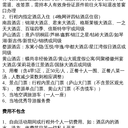
需退、改签票，需持本人有效身份证原件前往火车站退改签窗
口办理
2、行程内指定酒店入住（4晚网评四钻酒店住宿）
南昌酒店：锦湖大酒店、君来大酒店、格斯莱顿大酒店、一之
天大酒店、百瑞四季、倍斯特华宇或同级
庐山酒店：熹庐/玥桐莊/芦林/鑫辉/锦江之星/牯岭大酒店/如琴
湖/新吉伟/新世纪//锦绣或同级
婺源酒店：东篱小隐/五悦/华逸/华都大酒店/星江湾假日酒店或
同级
黄山酒店：蝶尚非经验酒店/黄山大观度假公寓/同聚楼徽州宴
大酒店/茉莉花香江景酒店/国脉大酒店或同级
3、用餐（含4早5正，正50元/人，正餐十人一围、正餐八菜一
汤，人数减少菜数则相应调整）
4、景点门票：行程内景点门票（庐山大门票（不含景区观光
车）、婺源单点门票、黄山大门票（不含缆车））
5、当地空调旅游车（一人一座）
6、当地优秀导游服务费
费用不包含
1、自由活动期间或行程外个人一切费用。如：酒店内的酒
水、洗衣、收费节目等一切私人开支