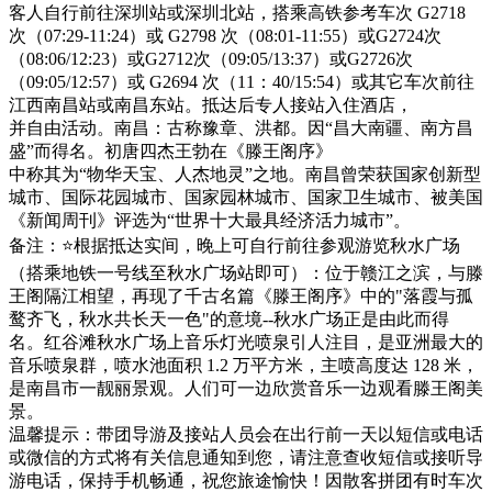
客人自行前往深圳站或深圳北站，搭乘高铁参考车次 G2718
次（07:29-11:24）或 G2798 次（08:01-11:55）或G2724次
（08:06/12:23）或G2712次（09:05/13:37）或G2726次
（09:05/12:57）或 G2694 次（11：40/15:54）或其它车次前往
江西南昌站或南昌东站。抵达后专人接站入住酒店，
并自由活动。南昌：古称豫章、洪都。因“昌大南疆、南方昌
盛”而得名。初唐四杰王勃在《滕王阁序》
中称其为“物华天宝、人杰地灵”之地。南昌曾荣获国家创新型
城市、国际花园城市、国家园林城市、国家卫生城市、被美国
《新闻周刊》评选为“世界十大最具经济活力城市”。
备注：⭐根据抵达实间，晚上可自行前往参观游览秋水广场
（搭乘地铁一号线至秋水广场站即可）：位于赣江之滨，与滕
王阁隔江相望，再现了千古名篇《滕王阁序》中的"落霞与孤
鹜齐飞，秋水共长天一色"的意境--秋水广场正是由此而得
名。红谷滩秋水广场上音乐灯光喷泉引人注目，是亚洲最大的
音乐喷泉群，喷水池面积 1.2 万平方米，主喷高度达 128 米，
是南昌市一靓丽景观。人们可一边欣赏音乐一边观看滕王阁美
景。
温馨提示：带团导游及接站人员会在出行前一天以短信或电话
或微信的方式将有关信息通知到您，请注意查收短信或接听导
游电话，保持手机畅通，祝您旅途愉快！因散客拼团有时车次