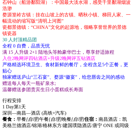
石钟山（船游鄱阳湖）：中国最大淡水湖，感受千里鄱湖烟波
浩渺
婺源篁岭古镇：挂在山坡上的古镇、晒秋小镇、梯田人家、一
幅流动的缩写版“清明上河图”
瓷都景德镇：“CHINA”文化的起源地，领略享誉世界的景德
镇瓷器
30 人封顶精品团
全程 0 自费，品质无忧
满 15 人升级 2+1 陆地头等舱豪华巴士，尊享舒适旅程
入住2晚网评四钻酒店+升级2晚网评五钻酒店
严格精选环境卫生、食材新鲜的餐厅，全程含足5个正餐，更
贴心
独家赠送庐山“三石宴”、婺源“徽宴”，给您唇齿之间的感动
赠送每人每天一瓶矿泉水;
温馨赠送参团贵宾生日小蛋糕或长寿面
行程安排
1 Day
第1天
深圳—南昌—酒店
(高铁+汽车)
餐食：
早餐
[自理]
午餐
[自理]
晚餐
[自理]
住宿：
南昌酒店：凯
美格兰德酒店/锦湖/格林东方/建国璞隐酒店/唐宁 ONE 或同级