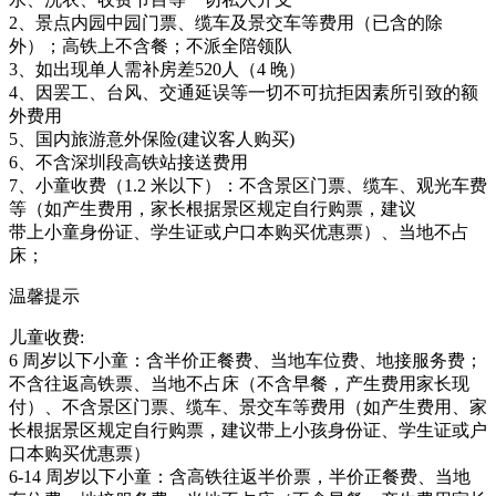
2、景点内园中园门票、缆车及景交车等费用（已含的除
外）；高铁上不含餐；不派全陪领队
3、如出现单人需补房差520人（4 晚）
4、因罢工、台风、交通延误等一切不可抗拒因素所引致的额
外费用
5、国内旅游意外保险(建议客人购买)
6、不含深圳段高铁站接送费用
7、小童收费（1.2 米以下）：不含景区门票、缆车、观光车费
等（如产生费用，家长根据景区规定自行购票，建议
带上小童身份证、学生证或户口本购买优惠票）、当地不占
床；
温馨提示
儿童收费:
6 周岁以下小童：含半价正餐费、当地车位费、地接服务费；
不含往返高铁票、当地不占床（不含早餐，产生费用家长现
付）、不含景区门票、缆车、景交车等费用（如产生费用、家
长根据景区规定自行购票，建议带上小孩身份证、学生证或户
口本购买优惠票）
6-14 周岁以下小童：含高铁往返半价票，半价正餐费、当地