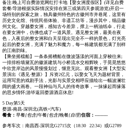
备注:晚上可自费游览网红打卡地【娶女洲度假区】(详见自费
套餐/导游根据实际情况安排在第三或第四天参观游览)开启一
场特别的探索之旅，独具徽州特色的古徽州市并巷尾，这里有
历史文化馆、传统民俗体验、非遗工坊等，漫步其中，细品徽
州文化。穿越婺女洲，感知古今差异，撑上一柄油纸伞，行走
在要女洲中，仿佛也成了一道风景。遇见整女洲，最美在夜
色，入夜后的整女洲和白天呈现出完全不一样的景色，灯光亮
起后的婺女洲，充满了魅力和魔力，每一栋建筑都充满了别样
的江南韵味。
【乘坐摇檔船】一条条摇槽船在微波荡漾的河面上穿梭往来;
一排排粉墙黛瓦的徽派建筑与小桥流水交相辉映，于晃晃悠悠
中欣赏岸边的风景慢慢划过，惬意无比。观看整女洲【大型实
景演出《遇见·整源》】斥资2亿元，以娶女飞天为题材背景，
运用写意的戏剧手法，光影与实景交相呼应描绘出一幅波澜壮
阔的盛大画卷。一段神仙与凡人的传奇故事，一抹缘起而缘落
的思乡情怀;游毕返回婺源酒店休息!
5 Day
第5天
婺源-南昌-深圳北
(高铁+汽车)
餐食：
早餐
[包含]
午餐
[包含]
晚餐
[自理]
住宿：
---------
参考车次：南昌西-深圳北G2715次（18:30 22:34）或G2789