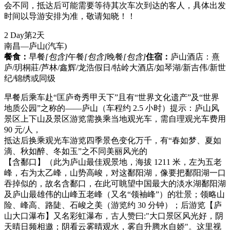
会不同，抵达后可能需要等待其次车次到达的客人，具体出发
时间以导游安排为准，敬请知晓！！
2 Day
第2天
南昌—庐山
(汽车)
餐食：
早餐
[包含]
午餐
[包含]
晚餐
[包含]
住宿：
庐山酒店：熹
庐/玥桐莊/芦林/鑫辉/龙浩假日/牯岭大酒店/如琴湖/新吉伟/新世
纪/锦绣或同级
早餐后乘车赴“匡庐奇秀甲天下”且有“世界文化遗产”及“世界
地质公园”之称的——庐山（车程约 2.5 小时）提示：庐山风
景区上下山及景区游览需换乘当地观光车，需自理观光车费用
90 元/人，
抵达后换乘观光车游览四季景色变化万千，有“春如梦、夏如
滴、秋如醉、冬如玉”之不同美丽风光的
【含鄱口】（此为庐山最佳观景地，海拔 1211 米，左为五老
峰，右为太乙峰，山势高峻，对这鄱阳湖，像要把鄱阳湖一口
吞掉似的，故名含鄱口，在此可眺望中国最大的淡水湖鄱阳湖
及庐山最雄伟的山峰五老峰（又名“领袖峰”）的壮景；领略山
险、峰高、路陡、石峻之美（游览约 30 分钟）；后游览【庐
山大口瀑布】又名彩虹瀑布，古人赞曰:"大口景区风光好，阴
天晴日频相邀；阴看云雾晴观水，雾自升腾水自娇"。这里视