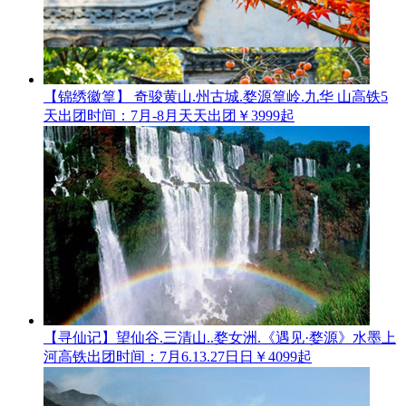
【锦绣徽篁】 奇骏黄山.州古城.婺源篁岭.九华 山高铁5
天
出团时间：7月-8月天天出团
￥3999起
【寻仙记】望仙谷.三清山..婺女洲.《遇见·婺源》水墨上
河高铁
出团时间：7月6.13.27日日
￥4099起