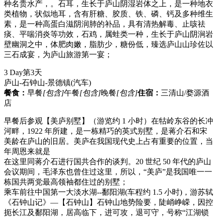
种名贵水产，。石耳，生长于庐山阴湿岩体之上，是一种地衣
类植物，状似地耳，含有肝糖、胶质、铁、磷、钙及多种维生
素，是一种高蛋白滋阴润肺的补品，具有清热解毒、止咳祛
痰、平喘消炎等功效，石鸡，属蛙类一种，生长于庐山阴涧岩
壁幽洞之中，体肥肉嫩，脂肪少，糖份低，臻选庐山山珍佐以
三石成宴，为庐山旅游第一宴；
3 Day
第3天
庐山-石钟山-景德镇
(汽车)
餐食：
早餐
[包含]
午餐
[包含]
晚餐
[包含]
住宿：
三清山/婺源酒
店
早餐后参观【美庐别墅】（游览约 1 小时）在牯岭东谷的长冲
河畔，1922 年所建，是一栋精巧的英式别墅，是蒋介石和宋
美龄在庐山的旧居。美庐在我国现代史上占有重要的位置，当
年周恩来就是
在这里同蒋介石进行国共合作的谈判。20 世纪 50 年代的庐山
会议期间，毛泽东也曾住过这里，所以，“美庐”是我国唯一一
栋国共两党最高领袖都住过的别墅；
乘车前往中国第一大淡水湖--鄱阳湖(车程约 1.5 小时)，游苏轼
《石钟山记》—【石钟山】石钟山地势险要，陡峭峥嵘，因控
扼长江及鄱阳湖，居高临下，进可攻，退可守，号称“江湖锁