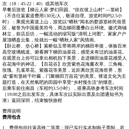
次（18：45-22：40）或其他车次
早餐后游览【梯云人家·梦幻田园、“挂在坡上山村” —篁岭】
（不含往返索道费用130元/人，敬请自理。游览时间约2.5小
时）：乘观光索道上山，游览以“晒秋”闻名的婺源篁岭民俗景
区，被誉为中国最美符号，周边梯田覆叠白云环绕。徽式商铺
林立，前店后坊，一幅流动的缩写版“清明上河图”。家家户户
屋顶晒盘云集，绘就出一幅“晒秋人家”风情画。
【卧云桥、垒心桥】索桥似玉带将两岸的梯田串接，体验百米
高空玻璃栈道。俯看脚下梯田油菜花，感受未有过的油菜花。
在观景台上你可以拿出相机拍下美景，走进梯田油菜花感受人
在花海中的神话。【百花谷】欣赏紫色花海薰衣草、三角梅、
玫瑰、孔雀草花、紫薇花等美景，近距离欣赏花海世界，形
成“窗衔篁岭千叶匾，门聚梯田万亩花”的美景。驿道文化为主
题打造，在天然氧吧的田园中享受“乡村慢生活”的惬意。
后乘车前往南昌（车程约3.5小时），搭乘高铁参考车次时间
（19:00之后出发车次，具体车次以实际出票及出团通知书为
准）返回深圳，结束愉快旅程
费用说明
费用包含
1、费用包括往返高铁二等票；现已实行实名制电子票制，若