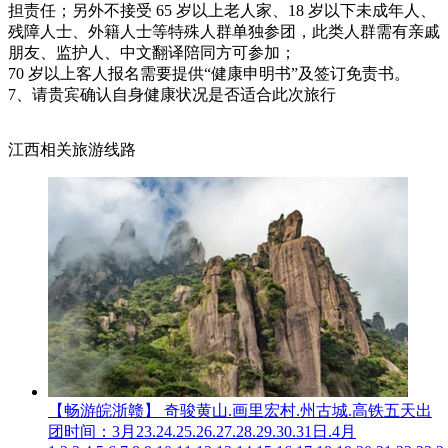
担责任；另外不接受 65 岁以上老人家、18 岁以下未成年人、
残障人士、外籍人士等特殊人群单独参团，此类人群需有亲戚
朋友、监护人、中文翻译陪同方可参加；
70 岁以上客人报名需要提供“健康申明书”及签订免责书。
7、请贵宾确认自身健康状况是否适合此次旅行
江西相关旅游线路
【畅游皖浙赣】 奇骏黄山.画里宏村.州古城.高铁五天
出
团时间：3月23.24.25.26.27.28.29.30.31日.4月