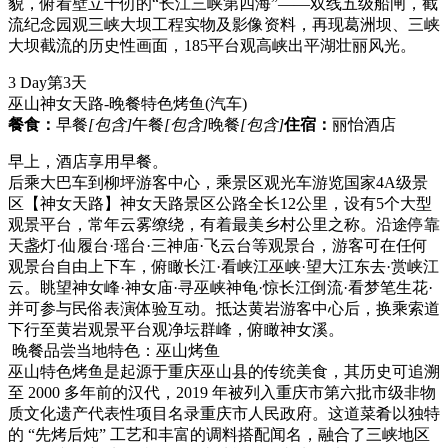
貌，俯看壁立千仞的“长江三峡第四海”——双线五级船闸，截
流纪念园观三峡大坝工程实物及影像资料，再现葛洲坝、三峡
大坝截流的历史性画面，185平台观高峡出平湖壮丽风光。
3 Day
第3天
巫山神女天路-晚餐特色烤鱼
(汽车)
餐食：
早餐
[包含]
午餐
[包含]
晚餐
[包含]
住宿：
丽怡酒店
早上，酒店享用早餐。
后乘大巴车到柳坪游客中心，乘景区观光车游览国家4A级景
区【神女天路】神女天路景区公路全长12公里，设有5个大型
观景平台，常年云雾缭绕，有着最美乡村公里之称。沿途停靠
天盏灯·仙履台·瑶台·三神庙·飞云台等观景台，游客可在任何
观景台自由上下车，俯瞰长江·看峡江巫峡·望大江东去·赏峡江
云。眺望神女峰·神女庙·寻巫峡神龟·惊长江倒流·看梦笔生花·
并可参与民俗表演体验互动。抵达黄岩游客中心后，换乘索道
下行至黄岩观景平台观净坛群峰，俯瞰神女溪。
晚餐品尝当地特色：巫山烤鱼
巫山特色烤鱼是起源于重庆巫山县的传统美食，其历史可追溯
至 2000 多年前的汉代，2019 年被列入重庆市第六批市级非物
质文化遗产代表性项目名录重庆市人民政府。这道菜肴以独特
的 “先烤后炖” 工艺和丰富的调料搭配闻名，融合了三峡地区