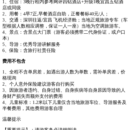
1、住宿：3晚行程内参考网评四钻酒店+升级1晚宜昌五钻酒
店或同级
2、用餐：4早7正,早餐酒店自助，正餐餐标40元/人；
3、交通：深圳往返/宜昌 飞机经济舱；当地正规旅游专车（车
型根据人数相应调整，保证一人一座）当地为空调旅游车。
4、景点：含景点大门票（游客必须携带二代身份证，或户口
本）
5、导游：优秀导游讲解服务
6、保险：含旅行社责任险
费用不包含
1、全程不含单房差，如遇出游人数为单数，需补单房差，价
格现询
2、个人意外保险建议游客自行购买
3、因旅游者违约、自身过错、自身疾病等自身原因导致的人
身财产损失而额外支付的费用
4、儿童标准：1.2米以下儿童仅含当地旅游车位、导游服务及
半餐费用，其他费用游客自理
温馨提示
【重要提示】：请游客务必详细阅读