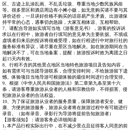
区、古迹上乱涂乱画、不乱丢垃圾、尊重当地少数民族风俗
等。很多景区和酒店周边有小摊小贩，如无意购买请不要与其
讲价还价，一旦讲好价格不购买的话容易产生矛盾。出游请保
持平常的心态，遇事切勿急躁，大家互相体谅、互相帮助。
7、请配合导游如实填写当地《游客意见书》，游客的投诉诉
求以在行程中，旅游者自行填写的意见单为主要依据。不填或
虚填者归来后的投诉将很难受理，如在行程进行中对旅行社的
服务标准有异议，请尽量在景区当地解决。如在旅游期间在当
地解决不了，可在当地备案，提醒：旅游投诉时效为离团之日
起15天内有效。
8、行程不含的其他景点地区当地特色旅游项目及告知内容，
如有需求可与当团导游联系，合理安排时间，不给旅游留下遗
憾。体验项目当地导游可根据体验的最佳时间进行合理安排。
9、根据《中华人民共和国旅游法》第二章第九条至第十六
条，请游客尊重旅游从业者的人格和宗教信仰，不得损害、侵
犯旅游从业者的合法权益。
10、为了保证旅游从业者的服务质量，保障旅游者安全、健
康、方便的旅游服务，旅游从业者将在旅游过程中有可能进行
录音。（如有录音、录影行为导游将提前告知旅游者）
【游客须知】：请游客务必详细阅读
1､本产品行程实际出行中，在不减少景点且征得客人同意的前