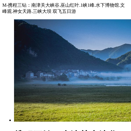
M-携程三钻：南津关大峡谷.巫山红叶.1峡1峰.水下博物馆.文
峰观.神女天路.三峡大坝 双飞五日游