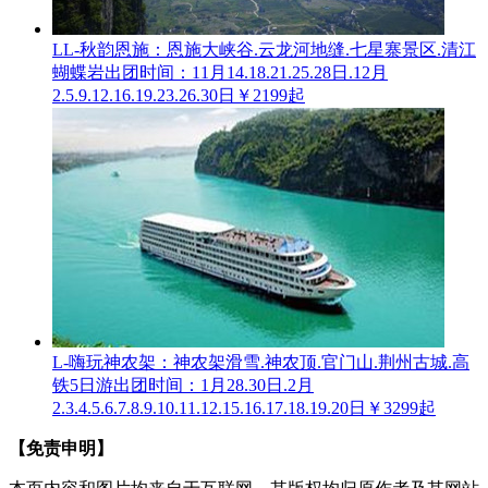
LL-秋韵恩施：恩施大峡谷.云龙河地缝.七星寨景区.清江
蝴蝶岩
出团时间：11月14.18.21.25.28日.12月
2.5.9.12.16.19.23.26.30日
￥2199起
L-嗨玩神农架：神农架滑雪.神农顶.官门山.荆州古城.高
铁5日游
出团时间：1月28.30日.2月
2.3.4.5.6.7.8.9.10.11.12.15.16.17.18.19.20日
￥3299起
【免责申明】