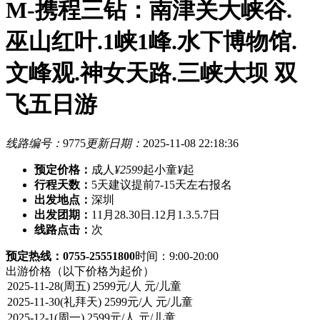
M-携程三钻：南津关大峡谷.
巫山红叶.1峡1峰.水下博物馆.
文峰观.神女天路.三峡大坝 双
飞五日游
线路编号：
9775
更新日期：
2025-11-08 22:18:36
预定价格：
成人
¥2599
起
小童
¥
起
行程天数：
5天
建议提前7-15天左右报名
出发地点：
深圳
出发团期：
11月28.30日.12月1.3.5.7日
线路点击：
次
预定热线：0755-25551800
时间：9:00-20:00
出游价格
（以下价格为起价）