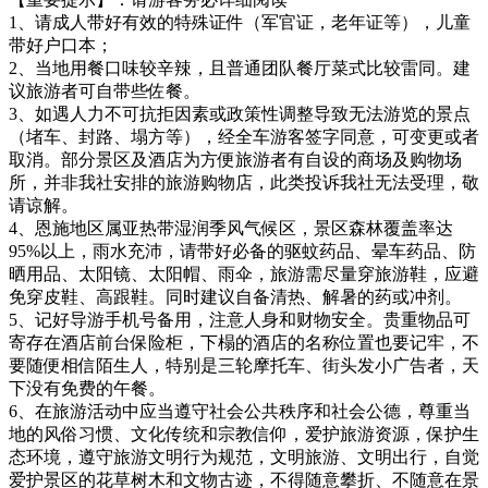
1、请成人带好有效的特殊证件（军官证，老年证等），儿童
带好户口本；
2、当地用餐口味较辛辣，且普通团队餐厅菜式比较雷同。建
议旅游者可自带些佐餐。
3、如遇人力不可抗拒因素或政策性调整导致无法游览的景点
（堵车、封路、塌方等），经全车游客签字同意，可变更或者
取消。部分景区及酒店为方便旅游者有自设的商场及购物场
所，并非我社安排的旅游购物店，此类投诉我社无法受理，敬
请谅解。
4、恩施地区属亚热带湿润季风气候区，景区森林覆盖率达
95%以上，雨水充沛，请带好必备的驱蚊药品、晕车药品、防
晒用品、太阳镜、太阳帽、雨伞，旅游需尽量穿旅游鞋，应避
免穿皮鞋、高跟鞋。同时建议自备清热、解暑的药或冲剂。
5、记好导游手机号备用，注意人身和财物安全。贵重物品可
寄存在酒店前台保险柜，下榻的酒店的名称位置也要记牢，不
要随便相信陌生人，特别是三轮摩托车、街头发小广告者，天
下没有免费的午餐。
6、在旅游活动中应当遵守社会公共秩序和社会公德，尊重当
地的风俗习惯、文化传统和宗教信仰，爱护旅游资源，保护生
态环境，遵守旅游文明行为规范，文明旅游、文明出行，自觉
爱护景区的花草树木和文物古迹，不得随意攀折、不随意在景