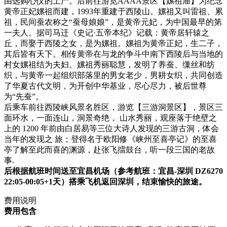
由选购心仪的土产。后前往游览AAAA景区【嫘祖庙】为纪念
黄帝正妃嫘祖而建，1993年重建于西陵山。嫘祖又叫雷祖、累
祖，民间蚕农称之“蚕母娘娘”，是黄帝元妃，为中国最早的第
一夫人。据司马迁《史记·五帝本纪》记载：黄帝居轩辕之
丘，而娶于西陵之女，是为嫘祖。嫘祖为黄帝正妃，生二子，
其后皆有天下。相传黄帝在与龙的争斗中南下西陵后与当地的
村女嫘祖结为夫妇。嫘祖秀丽聪慧，发明了养蚕、缫丝和纺
织，与黄帝一起组织部落里的男女老少，男耕女织，共同创造
了华夏古代文明，为开创中华基业，尽心尽力，被后世尊
为“先蚕”。
后乘车前往西陵峡风景名胜区，游览【三游洞景区】，景区三
面环水，一面连山，洞景奇绝， 山水秀丽，观座落于绝壁之
上的 1200 年前由白居易等三位大诗人发现的三游古洞，体会
当年的发现之 旅；登得名于欧阳修《峡州至喜亭记》的至喜
亭了解至此而喜的渊源，赴张飞擂鼓台，听一段三国的老故
事.
后根据航班时间送至宜昌机场（参考航班：宜昌-深圳 DZ6270
22:05-00:05+1天）搭乘飞机返回深圳，结束愉快的旅途。
费用说明
费用包含