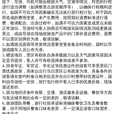
提下，导游、司机可能会根据天气、交通等情况，对您的行程
进行适当调整（如调整景点游览顺序等），以确保行程顺利进
行。如因不可抗力等因素确实无法执行原行程计划，对于因此
而造成的费用变更，未产生费用，按照我社退费标准进行退
费，敬请配合。出游过程中，如遇不可抗力因素造成景点未能
正常游玩，导游经与客人协商后可根据实际情况取消或更换该
景点，或由导游在现场按旅游产品中的门票价退还费用，退费
不以景区挂牌价为准，敬请谅解。
2､如遇路况原因等突发情况需要变更各集合时间的，届时以导
游或随车人员公布为准。
3､赠送项目，景区有权依自身承载能力以及天气因素等原因决
定是否提供，客人亦可有权选择参加或者不参加。
4､持老年证、军官证、学生证等优惠证件的游客可享受景区门
票优惠政策，具体以出行当日景区公布政策为准。具备条件的
游客请在签约时备注相关信息并在出行时携带好优惠证件，届
时由导游统一安排，按打包行程中客人已享的优惠价格，现场
退还差价。
5､因当地经济条件有限，交通、酒店服务及设施、餐饮等方面
与发达城市相比会有一定的差距，敬请谅解。
6､旅游团队用餐，旅行社按承诺标准确保餐饮卫生及餐食数
量，但不同地区餐食口味有差异，不一定满足游客口味需求，
敬请见谅。