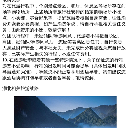
7､在旅游行程中，个别景点景区、餐厅、休息区等场所存在商
场等购物场所，上述场所非旅行社安排的指定购物场所小吃
点、小卖部、零食野果等。提醒旅游者根据自身需要，理性消
费并索要必要票据。如产生消费争议，请自行承担相关责任义
务，由此带来的不便，敬请谅解！
9､团队行程中，未经领队/导游同意，旅游者不得擅自脱团、
离团。经领队/导游同意后，您应签署离团责任书，自行负责
人身及财产安全，与本社无关。未完成部分将被视为您自行放
弃，已实际产生损失的行程，不退任何费用。
10､在旅游旺季或者其他一些特殊情况下，为了保证您的行程
游览不受影响，行程的出发时间可能会提早（具体出发时间以
导游通知为准），导致您不能正常享用酒店早餐。我们建议您
跟酒店协调打包早餐或者自备早餐，敬请谅解。
湖北相关旅游线路