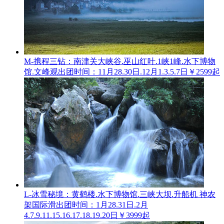
M-携程三钻：南津关大峡谷.巫山红叶.1峡1峰.水下博物
馆.文峰观
出团时间：11月28.30日.12月1.3.5.7日
￥2599起
L-冰雪秘境：黄鹤楼.水下博物馆.三峡大坝.升船机 神农
架国际滑
出团时间：1月28.31日.2月
4.7.9.11.15.16.17.18.19.20日
￥3999起