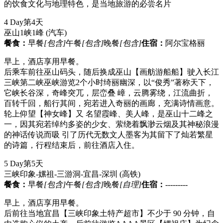
的饮食文化与地理特色，是当地旅游的必尝名片
4 Day
第4天
巫山1峡1峰
(汽车)
餐食：
早餐
[包含]
午餐
[包含]
晚餐
[包含]
住宿：
阿尔宝格丽
早上，酒店享用早餐。
后乘车前往巫山码头，随后换成巫山【画舫游船船】驶入长江
三峡第二峡巫峡游览2个小时绮丽幽深，以“俊秀”著称天下，
它峡长谷深，奇峰突兀，层峦叠 嶂，云腾雾绕，江流曲折，
百转千回，船行其间，宛若进入奇丽的画廊，充满诗情画意。
轮上仰望【神女峰】又 名望霞峰、美人峰，是巫山十二峰之
一，因其宛若绰约多姿的少女、萦绕着飘渺云烟及其神秘浪漫
的神话传说而吸 引了历代无数文人墨客为其留下了灿若繁星
的诗篇，行程结束后，前往酒店入住。
5 Day
第5天
三峡印象-嫘祖-三游洞-宜昌-深圳
(高铁)
餐食：
早餐
[包含]
午餐
[包含]
晚餐
[自理]
住宿：
---------
早上，酒店享用早餐。
后前往当地宜昌【三峡印象土特产超市】不少于 90 分钟，自