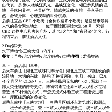
出代表、是 游人揽峡江风光、品峡江文化、领巴楚风情的 圣
地，是休闲养生、科普研学、情感交流的秘 境，是享受自
然、舒缓身体、心理按摩的世外桃源。
后前往宜昌 CBD 小吃街（全称铁路坝小吃街）是宜昌市最具
人气的美食聚集地之一，位于西陵区夷陵大道 58 号，紧邻
CBD 购物中心和夷陵广场，以 “烟火气“ 和 “夜经济”闻名。行
程结束后，前往酒店入住。
2 Day
第2天
水下博物馆-三峡大坝
(汽车)
餐食：
早餐
[包含]
午餐
[包含]
晚餐
[自理]
住宿：
君鼎智尚
早上，酒店享用早餐。
后乘车前往【湖北三峡移民博物馆】湖北是三峡工程建设的前
沿阵地，大坝的兴建，影·响了包括夷陵、秭归、兴山、巴东
·4·个县区的·21.63·万人。三峡移民用无私的行·动，写就了一
部人类迁徙的传奇史诗。博物馆通过还原三峡大坝蓄水过程、
营造·水下村镇的方式，带您沉浸式体验三峡工程建设过程
中，库区经历的沧桑变化。
后乘车前往【三峡大坝】，换乘景区循环车游览建设勘测点
——坛子岭观景点，登上三峡大坝最佳观景点，观三峡大坝全