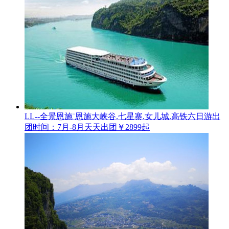
LL--全景恩施˙恩施大峡谷.七星寨.女儿城.高铁六日游
出
团时间：7月-8月天天出团
￥2899起