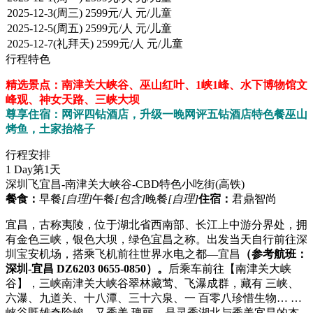
行程特色
精选景点：南津关大峡谷、巫山红叶、1峡1峰、水下博物馆文
峰观、神女天路、三峡大坝
尊享住宿：网评四钻酒店，升级一晚网评五钻酒店特色餐巫山
烤鱼，土家抬格子
行程安排
1 Day
第1天
深圳飞宜昌-南津关大峡谷-CBD特色小吃街
(高铁)
餐食：
早餐
[自理]
午餐
[包含]
晚餐
[自理]
住宿：
君鼎智尚
宜昌，古称夷陵，位于湖北省西南部、长江上中游分界处，拥
有金色三峡，银色大坝，绿色宜昌之称。出发当天自行前往深
圳宝安机场，搭乘飞机前往世界水电之都—宜昌
（参考航班：
深圳-宜昌 DZ6203 0655-0850）。
后乘车前往【南津关大峡
谷】，三峡南津关大峡谷翠林藏莺、飞瀑成群，藏有 三峡、
六瀑、九道关、十八潭、三十六泉、一 百零八珍惜生物… …
峡谷既雄奇险峻，又秀美 瑰丽，是灵秀湖北与秀美宜昌的杰