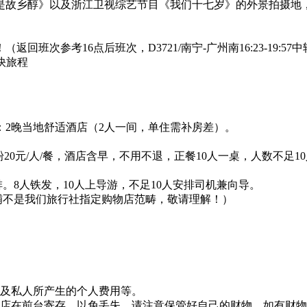
是故乡醇》以及浙江卫视综艺节目《我们十七岁》的外景拍摄地
班次参考16点后班次，D3721/南宁-广州南16:23-19:
快旅程
住宿：2晚当地舒适酒店（2人一间，单住需补房差）。
老友粉20元/人/餐，酒店含早，不用不退，正餐10人一桌，人数不足
。8人铁发，10人上导游，不足10人安排司机兼向导。
铺不是我们旅行社指定购物店范畴，敬请理解！）
目及私人所产生的个人费用等。
酒店在前台寄存，以免丢失，请注意保管好自己的财物，如有财