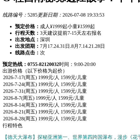
线路编号：
5285
更新日期：
2026-07-08 19:33:53
预定价格：
成人
¥1999
起
小童
¥1599
起
行程天数：
3天
建议提前7-15天左右报名
出发地点：
深圳
出发团期：
7月17.24.31日.8月7.14.21.28日
线路点击：
次
预定热线：0755-82120032
时间：9:00-20:00
出游价格
（以下价格为起价）
行程特色
【德天大瀑布】探秘亚洲第一、世界第四跨国瀑布，漫步《花