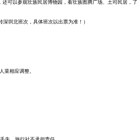
，还可以参观壮族民居博物园，看壮族图腾广场、土司民居，了
57中转深圳北班次，具体班次以出票为准！）
10人菜相应调整。
物丢失，旅行社不承担责任。