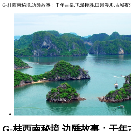
G-桂西南秘境.边陲故事：干年古泉.飞瀑揽胜.田园漫步.古城
G-桂西南秘境.边陲故事：干年