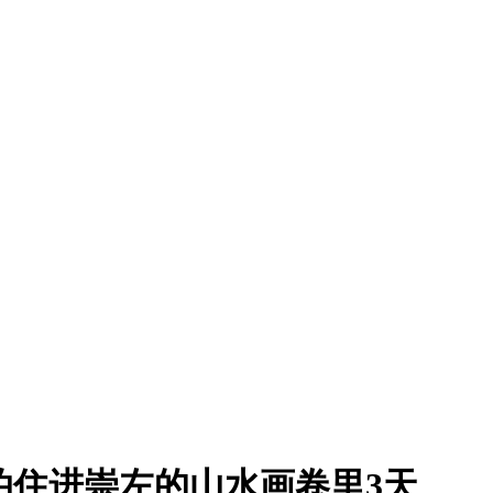
夜泊住进崇左的山水画卷里3天