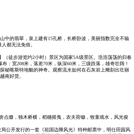
群山中的翡翠，泉上建有15孔桥，长桥卧波，美丽指数完全不输
谁人都无法免俗。
瀑布】（徒步游览约2小时）景区为国家5A级景区。浩浩荡荡的归春
：宽208米，落差70米，纵深60米，三级跌落，雄奇壮阔！
。探秘喀斯特地貌的神奇。观察流水如何在石灰岩上雕刻出壮丽
淘越南好货。
，农舍点缀，独木桥横，稻穗摇曳，农夫荷锄，牧童戏水，风光俊
邮政局公开发行的一套《祖国边陲风光》特种邮票中，明仕田园风