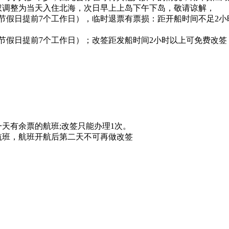
权调整为当天入住北海，次日早上上岛下午下岛，敬请谅解，
（节假日提前7个工作日），临时退票有票损：距开船时间不足2小
节假日提前7个工作日）；改签距发船时间2小时以上可免费改签
天有余票的航班;改签只能办理1次。
航班，航班开航后第二天不可再做改签