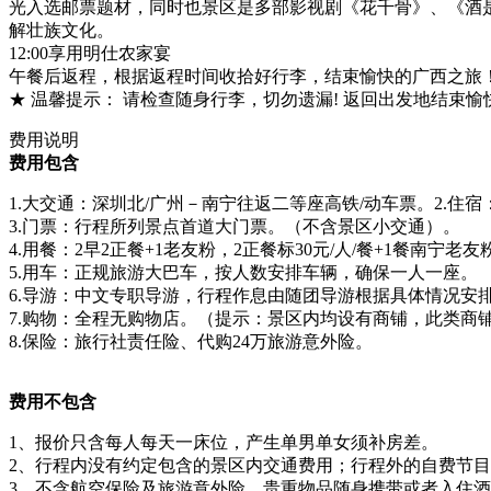
光入选邮票题材，同时也景区是多部影视剧《花千骨》、《酒
解壮族文化。
12:00享用明仕农家宴
午餐后返程，根据返程时间收拾好行李，结束愉快的广西之旅！（返回
★ 温馨提示： 请检查随身行李，切勿遗漏! 返回出发地结束愉
费用说明
费用包含
1.大交通：深圳北/广州－南宁往返二等座高铁/动车票。 2.
3.门票：行程所列景点首道大门票。（不含景区小交通）。
4.用餐：2早2正餐+1老友粉，2正餐标30元/人/餐+1餐南宁
5.用车：正规旅游大巴车，按人数安排车辆，确保一人一座。
6.导游：中文专职导游，行程作息由随团导游根据具体情况安排
7.购物：全程无购物店。（提示：景区内均设有商铺，此类商
8.保险：旅行社责任险、代购24万旅游意外险。
费用不包含
1、报价只含每人每天一床位，产生单男单女须补房差。
2、行程内没有约定包含的景区内交通费用；行程外的自费节
3、不含航空保险及旅游意外险，贵重物品随身携带或者入住