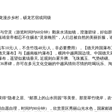
龙漫步乡村，硕龙艺宿或同级
澄净与空灵（游览时间约60分钟）鹅泉水清如镜，澄澈碧绿，好似
嘉靖皇帝都忍不住赐名“灵泉晚照”，人们总被自然的美丽折服，
区电瓶车10元/人，不含竹筏48元/人，非必要费用），【德天跨国
天瀑布】与【越南板约瀑布】，横跨中越两国边境。中国德天瀑布
布，遥望似素缟垂天, 近观则白雾升腾、飞珠溅玉、气势磅礴
836界碑，亦可在多元文化交融的中越风情街尽情的吃喝玩乐、
区曾获得“隐者之居、“邮票上的山水田园”等美誉。那里翠竹绕岸
费用自愿自理，时间约90分钟），欣赏景区秀丽山光水色，国家