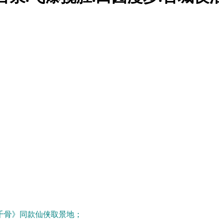
千骨》同款仙侠取景地；