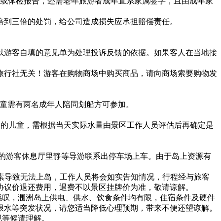
明或体检报告，还需老年旅游者成年直系家属签字，且由成年家
倍到三倍的处罚，给公司造成损失应承担赔偿责任。
概以游客自填的意见单为处理投诉反馈的依据。如果客人在当地接
与旅行社无关！游客在购物商场中购买商品，请向商场索要购物发
4米的儿童需有两名成年人陪同划船方可参加。
4米的儿童，需根据当天实际水量由景区工作人员评估后再确定是
手的游客休息厅里静等导游联系出停车场上车。由于岛上资源有
力因素导致无法上岛，工作人员将会如实告知情况，行程经与旅客
协议价退还费用，退费不以景区挂牌价为准，敬请谅解。
感叹，涠洲岛上供电、供水、饮食条件均有限，住宿条件及硬件
限水等突发状况，请您适当降低心理预期，带来不便还望谅解。
现等候请理解。