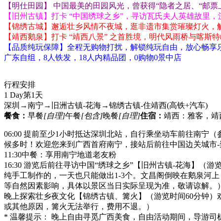
【明仕田园】 中国最美的田园风光，曾获得“隐者之居、“邮票
【旧州古镇】打卡 “中国绣球之乡”，寻访瓦氏夫人英雄故里
【锦绣古城】邂逅壮乡风情不夜城，逛非遗市集赏璀璨灯火，
【靖西鹅泉】打卡 “靖西八景” 之首胜境，明代风雨桥与喀斯
【品质纯玩保障】全程无购物打扰，解锁纯玩自由，放心畅享
广东自组，8人铁发，18人内精品团，0购物0景中店
行程安排
1 Day
第1天
深圳→南宁→旧洲古镇-花海→锦绣古镇-住靖西
(高铁+汽车)
餐食：
早餐
[自理]
午餐
[包含]
晚餐
[自理]
住宿：
靖西：雅客，靖
06:00 提前至少1小时抵达深圳北站，自行乘坐动车前往南宁（参
候多时！欢迎您来到广西首府南宁，接站后前往中国边关城市-
11:30中餐：享用南宁地道老友粉
16:30 游览后前往寻访中国“绣球之乡”【旧州古镇-花海
纯手工制作的，一天也只能做出1-3个。文昌阁倒映在鹅泉河
等自然因素影响，具体以景区当日实际呈现为准，敬请谅解。
晚上探索壮乡夜文化【锦绣古镇、篝火】（游览时间60分钟
或其他原因，篝火无法举行，费用不退。）
* 温馨提示： 晚上自由寻觅广西美食，自由活动期间，导游