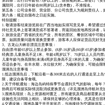
第四条：出行日年龄在75岁以上的，除按规则第二条签订《安
属陪同，出行日年龄在80周岁以上(含本数)，不准报名。
第五条：公司业务部、营业部、分公司负责人为规则责任人，
第六条：规定自颁布之日起实施。
特别提醒：
1. 敬请游客结束游览前在广西当地如实填写意见单，希望通
待社意见单上签署满意或不签署者，而返回始发地再投诉者，
2. 旅游业是广西省的支柱产业，所有的景区、餐饮区域中可
票。如因质量问题有退换货要求，游客本人应保证货品完好无
3、古龙山大峡谷漂流注意事项：
自由漂:年龄65岁以上禁止参加。(8岁-16岁)及(60岁-65岁
经典漂:儿童身高不足1米、年龄4周岁以下、70岁以上人员均禁
儿童年龄与身高限制:未满4周岁且身高不足1米的儿童，为确保
否适合参与。在丰水期，水位较大时，为确保安全，可能会限
涠洲岛注意事项 ：
1.抵达涠洲岛后，下船沿着一条300米左右的人行通道走至
限，建议自备零食哦。
2.关于停航通知：海边岛屿特殊季节会遇到天气的影响，每年 
协商后可根据实际情况取消或更换景点（详见涠洲岛停航补充
3.涠洲岛现状：岛上资源相对匮乏，所有建筑及商品都需要
设施也无法同陆上相比，请保持足够的心理准备。尤其是住宿
4.交通设施：涠洲岛属于半开发状态，当地接待为空调旅游车