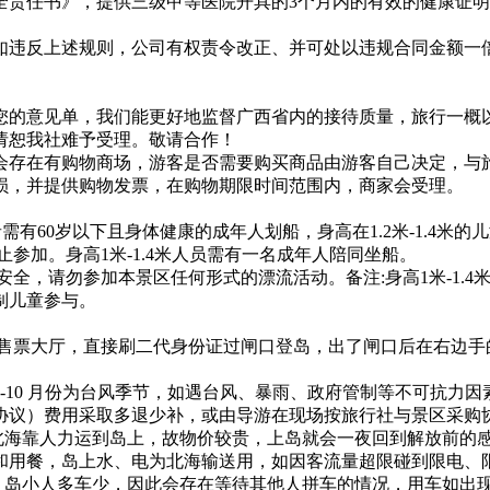
全责任书》，提供三级甲等医院开具的3个月内的有效的健康证
如违反上述规则，公司有权责令改正、并可处以违规合同金额一
过您的意见单，我们能更好地监督广西省内的接待质量，旅行一
请恕我社难予受理。敬请合作！
能会存在有购物商场，游客是否需要购买商品由游客自己决定，
损，并提供购物发票，在购物期限时间范围内，商家会受理。
)参加者需有60岁以下且身体健康的成年人划船，身高在1.2米-1.
止参加。身高1米-1.4米人员需有一名成年人陪同坐船。
安全，请勿参加本景区任何形式的漂流活动。备注:身高1米-1.
制儿童参与。
上岛售票大厅，直接刷二代身份证过闸口登岛，出了闸口后在右边
7-10 月份为台风季节，如遇台风、暴雨、政府管制等不可抗
协议）费用采取多退少补，或由导游在现场按旅行社与景区采购
从北海靠人力运到岛上，故物价较贵，上岛就会一夜回到解放前的
和用餐，岛上水、电为北海输送用，如因客流量超限碰到限电、
，岛小人多车少，因此会存在等待其他人拼车的情况，用车如出