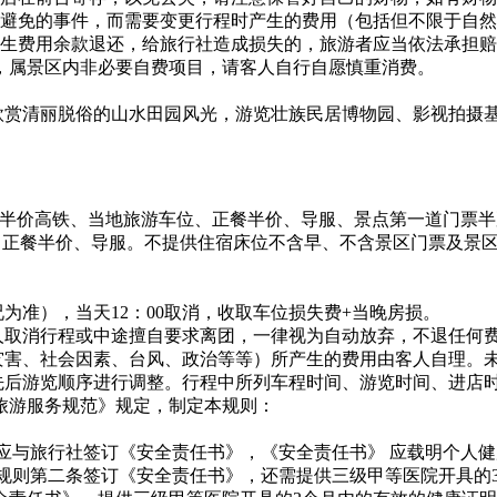
法避免的事件，而需要变更行程时产生的费用（包括但不限于自然
产生费用余款退还，给旅行社造成损失的，旅游者应当依法承担
人，，属景区内非必要自费项目，请客人自行自愿慎重消费。
，欣赏清丽脱俗的山水田园风光，游览壮族民居博物园、影视拍摄
)。小孩含半价高铁、当地旅游车位、正餐半价、导服、景点第一道
车位、正餐半价、导服。不提供住宿床位不含早、不含景区门票及
况为准），当天12：00取消，收取车位损失费+当晚房损。
人取消行程或中途擅自要求离团，一律视为自动放弃，不退任何费
然灾害、社会因素、台风、政治等等）所产生的费用由客人自理。
先后游览顺序进行调整。行程中所列车程时间、游览时间、进店
旅游服务规范》规定，制定本规则：
。
游者，应与旅行社签订《安全责任书》，《安全责任书》 应载明个
，除按规则第二条签订《安全责任书》，还需提供三级甲等医院开具