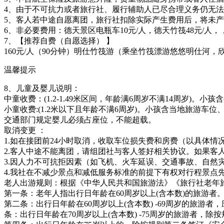
4、由于不可抗力或者旅行社、履行辅助人已尽合理义务仍无
5、客人若中途自愿离团，旅行社扣除实际产生费用后，将未
6、非必要费用：德天景区电瓶车10元/人，德天竹筏48元/
7、【推荐自费（自愿选择） 】
160元/人（90分钟）明仕竹筏游（乘坐竹筏漂游悠悠明仕河
温馨提示
8、儿童及婴儿说明：
中童收费：(1.2-1.49米区间，年龄满6周岁不满14周岁
小童收费:(1.2米以下且年龄不满6周岁)。小孩含当地旅游
交通部门规定婴儿必须占座位，不能超载。
取消变更 ：
1.如在接团前24小时取消，收取车位损失费和房费（以具体情
2.客人中途不能离团，请组团社与客人签好相关协议。如果客
3.因人力不可抗拒因素（如飞机、火车延误、交通事故、自
4.我社在不减少景点和减低服务标准的前提下有权对行程景点
老人出游规则：根据《中华人民共和国旅游法》《旅行社老年
第一条：老年人指出行日年龄在60周岁以上(含本数)的旅游者
第二条：出行日年龄在60周岁以上(含本数) -69周岁的旅
条：出行日年龄在70周岁以上(含本数) -75周岁的旅游者