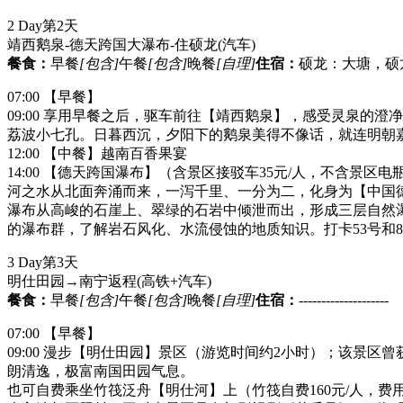
2 Day
第2天
靖西鹅泉-德天跨国大瀑布-住硕龙
(汽车)
餐食：
早餐
[包含]
午餐
[包含]
晚餐
[自理]
住宿：
硕龙：大塘，硕
07:00 【早餐】
09:00 享用早餐之后，驱车前往【靖西鹅泉】，感受灵泉的
荔波小七孔。日暮西沉，夕阳下的鹅泉美得不像话，就连明朝
12:00 【中餐】越南百香果宴
14:00 【德天跨国瀑布】（含景区接驳车35元/人，不含景
河之水从北面奔涌而来，一泻千里、一分为二，化身为【中国德
瀑布从高峻的石崖上、翠绿的石岩中倾泄而出，形成三层自然瀑
的瀑布群，了解岩石风化、水流侵蚀的地质知识。打卡53号和
3 Day
第3天
明仕田园→南宁返程
(高铁+汽车)
餐食：
早餐
[包含]
午餐
[包含]
晚餐
[自理]
住宿：
--------------------
07:00 【早餐】
09:00 漫步【明仕田园】景区（游览时间约2小时）；该景
朗清逸，极富南国田园气息。
也可自费乘坐竹筏泛舟【明仕河】上（竹筏自费160元/人，