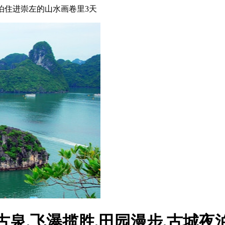
夜泊住进崇左的山水画卷里3天
古泉.飞瀑揽胜.田园漫步.古城