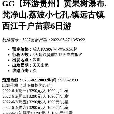
GG【环游贵州】黄果树瀑布.
梵净山.荔波小七孔.镇远古镇.
西江千户苗寨6日游
线路编号：
5287
更新日期：
2022-05-27 13:59:22
预定价格：
成人
¥3290
起
小童
¥1090
起
行程天数：
6天
建议提前7-15天左右报名
出发地点：
深圳
出发团期：
天天出团
线路点击：
次
预定热线：0755-82120032
时间：9:00-20:00
出游价格
（以下价格为起价）