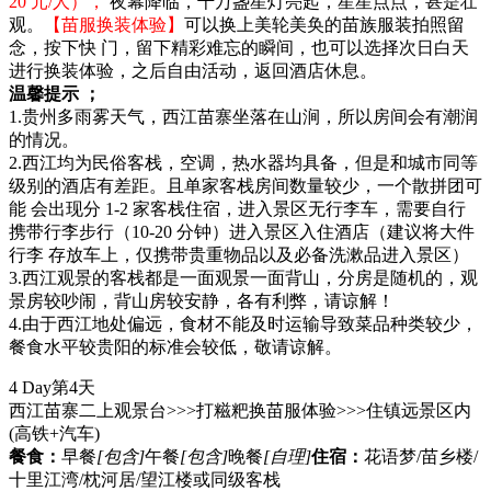
20 元/人），
夜幕降临，千万盏星灯亮起，星星点点，甚是壮
观。
【苗服换装体验】
可以换上美轮美奂的苗族服装拍照留
念，按下快 门，留下精彩难忘的瞬间，也可以选择次日白天
进行换装体验，之后自由活动，返回酒店休息。
温馨提示 ；
1.贵州多雨雾天气，西江苗寨坐落在山涧，所以房间会有潮润
的情况。
2.西江均为民俗客栈，空调，热水器均具备，但是和城市同等
级别的酒店有差距。且单家客栈房间数量较少，一个散拼团可
能 会出现分 1-2 家客栈住宿，进入景区无行李车，需要自行
携带行李步行（10-20 分钟）进入景区入住酒店（建议将大件
行李 存放车上，仅携带贵重物品以及必备洗漱品进入景区）
3.西江观景的客栈都是一面观景一面背山，分房是随机的，观
景房较吵闹，背山房较安静，各有利弊，请谅解！
4.由于西江地处偏远，食材不能及时运输导致菜品种类较少，
餐食水平较贵阳的标准会较低，敬请谅解。
4 Day
第4天
西江苗寨二上观景台>>>打糍粑换苗服体验>>>住镇远景区内
(高铁+汽车)
餐食：
早餐
[包含]
午餐
[包含]
晚餐
[自理]
住宿：
花语梦/苗乡楼/
十里江湾/枕河居/望江楼或同级客栈