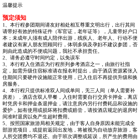
温馨提示
预定须知
1、本行程参团期间请友好相处相互尊重文明出行，出行其间
请带好有效的特殊证件（军官证，老年证等），儿童带好户口
本；未成年人须有成人陪伴出游，残疾人、老年人、行动不便
者建议有家人朋友照顾同行，体弱多病及孕妇不建议参团，否
则由此造成的不便或问题，我社不承担责任。
2、请务必遵守时间约定，以免误车
3、本行程入住酒店为行程所列参考酒店之一，由旅行社指
定，如需升级住宿标准请在报名时提出，由于酒店资源紧张入
住期间只要硬件设施能正常使用，已入住后不再提供升级和换
房服务。
4、本行程只提供标准双人间或单间，无三人间（单人需要补
房差），酒店含双人早餐，入住时需要自行交房卡押金，离店
时凭房卡和押金条退押金，请注意房内另行付费耗品和设施的
爱护，如有使用或损坏将扣费或赔尝，请按酒店规定的退房时
间准时退房以免产生超时费用。
5、按照国家旅游局相关规定，由于客人自身原因未能完成全
部游览项目，或提前返回出发地，将被视为自动放弃旅游，客
人所交团费均不退还。由于班次调整或延误，所产生的费用由