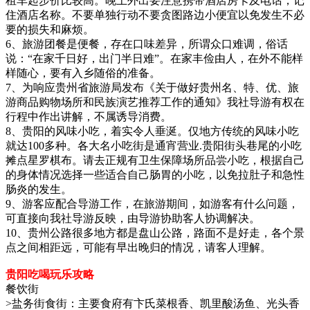
租车起步价比较高。晚上外出要注意携带酒店房卡及电话，记
住酒店名称。不要单独行动不要贪图路边小便宜以免发生不必
要的损失和麻烦。
6、旅游团餐是便餐，存在口味差异，所谓众口难调，俗话
说：“在家千日好，出门半日难”。在家丰俭由人，在外不能样
样随心，要有入乡随俗的准备。
7、为响应贵州省旅游局发布《关于做好贵州名、特、优、旅
游商品购物场所和民族演艺推荐工作的通知》我社导游有权在
行程中作出讲解，不属诱导消费。
8、贵阳的风味小吃，着实令人垂涎。仅地方传统的风味小吃
就达100多种。各大名小吃街是通宵营业.贵阳街头巷尾的小吃
摊点星罗棋布。请去正规有卫生保障场所品尝小吃，根据自己
的身体情况选择一些适合自己肠胃的小吃，以免拉肚子和急性
肠炎的发生。
9、游客应配合导游工作，在旅游期间，如游客有什么问题，
可直接向我社导游反映，由导游协助客人协调解决。
10、贵州公路很多地方都是盘山公路，路面不是好走，各个景
点之间相距远，可能有早出晚归的情况，请客人理解。
贵阳吃喝玩乐攻略
餐饮街
>盐务街食街：主要食府有卞氏菜根香、凯里酸汤鱼、光头香