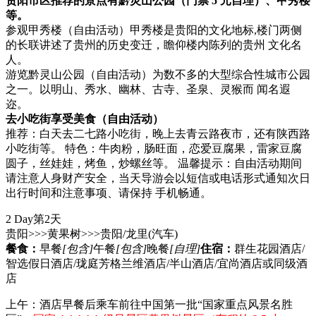
贵阳市区推荐的景点有黔灵山公园（门票 5 元自理）、甲秀楼
等。
参观甲秀楼（自由活动）甲秀楼是贵阳的文化地标,楼门两侧
的长联讲述了贵州的历史变迁，瞻仰楼内陈列的贵州 文化名
人。
游览黔灵山公园（自由活动）为数不多的大型综合性城市公园
之一。以明山、秀水、幽林、古寺、圣泉、灵猴而 闻名遐
迩。
去小吃街享受美食（自由活动）
推荐：白天去二七路小吃街，晚上去青云路夜市，还有陕西路
小吃街等。 特色：牛肉粉，肠旺面，恋爱豆腐果，雷家豆腐
圆子，丝娃娃，烤鱼，炒螺丝等。 温馨提示：自由活动期间
请注意人身财产安全，当天导游会以短信或电话形式通知次日
出行时间和注意事项、请保持 手机畅通。
2 Day
第2天
贵阳>>>黄果树>>>贵阳/龙里
(汽车)
餐食：
早餐
[包含]
午餐
[包含]
晚餐
[自理]
住宿：
群生花园酒店/
智选假日酒店/珑庭芳格兰维酒店/半山酒店/宜尚酒店或同级酒
店
上午：酒店早餐后乘车前往中国第一批“国家重点风景名胜