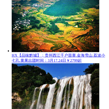
HX【品味黔城】；贵州西江千户苗寨.金海雪山.荔波小
七孔.黄果
出团时间：3月17.24日
￥2799起