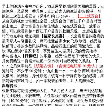
早上伴随鸡叫虫鸣声起床，酒店用早餐后欣赏美丽的晨景，云
烟缭绕，又是另一番景象，走进苗家人的生活走街 蹿巷。可
以第二次登上观景台（需步行约 15 分钟），
【二上观景台】
从白天的视角欣赏西江全景，观景台位于西江千户 苗寨对面
的山顶上，是欣赏苗寨的绝佳地点，站在观景台上，放眼四
望，可以欣赏到整个西江千户苗寨的壮丽景观。 之后在指定
时间地点参加赠送项目
【苗家长桌宴】
，长桌宴是苗族宴席的
最高形式与隆重礼仪，席间接受苗家少女 飞歌敬酒，感受着
浓郁而古朴的少数民族风情。品尝源生态的稻田酸汤鱼，畅
饮“高山流水”苗家米酒，享受苗族人 最高礼仪的贵宾接待！
参与当地人
【打糍粑】
的乐趣，感受“自己动手”劳动的快乐，
并免费赠送一份糯米糍粑一份 作为对自己劳动的奖励。 下
午：之后乘车前往
【镇远古镇】（含镇远电瓶车 20 元/人）
游
览时间：不少于 90 分钟；“九山抱一水，一水分 两城”独特的
太极图古城风貌，身处镇远古镇有一种宁静而致远的感觉，舞
阳河蜿蜒穿城而过，如一条凝碧的玉带， 叫人陶醉难忘。
温馨提示；
根据实际订房情况安排入住。7-8 月份人太多，当天到达镇远
时间比较晚，比较辛苦。入住客栈在景区内需自行携带行李步
行 （10-20 分钟）前往客栈，客栈依河而建，房间数量较少整
体条件较一般，一个散拼团有可能分几家客栈住宿，旺季行程