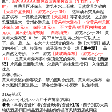
区”，
国家 AAAAA 级风景区黄果树景区（车程约 2.5 小
时）
；换乘景区环保车，游览有水上石林、天然盆景之称的
【天星桥盆景园】（游览不少于 3H）；
这里顽石突兀而起，
星罗棋布，一路欣赏高老庄
【天星湖】
等著名景观。 之后游
览亚洲最大，贵州必游景点
【黄果树大瀑布】（含黄果树景区
环保车 50 元/人，保险 10 元/人，不含黄果 树景区内扶梯 50
元/人，属不必须消费项目，自愿消费）
，游览不少于 2H；黄
果树大瀑布宽 101 米，高 77.8 米是世 界上唯一可以从上、
下、前、后、左、右六个方位观赏的瀑布，游【水帘洞】能从
洞内外听、观、摸瀑布，感受瀑布 之美，观
【犀牛潭】
，品
大自然之奇妙。 下午：游览
【陡坡塘瀑布】（游览不少于
1H）
，是黄果树瀑布群中瀑顶最宽的瀑布。1986 年版
【西游
记】
片尾曲 里面取景地。尔后乘车前往龙里/贵阳，入住酒店
休息！
温馨小贴示；
黄果树景区内游客较多，请拍照时勿走路。黄果树大瀑布，会
有水溅到景区道路上，请各位游客小心湿滑，以免摔倒。
3 Day
第3天
酒店>>>小七孔>>>西江千户苗寨
(汽车)
餐食：
早餐
[包含]
午餐
[包含]
晚餐
[包含]
住宿：
西子别院/大美
锦绣酒店/雨田精品酒店/蝴蝶妈妈/苗寨风情酒店或同级