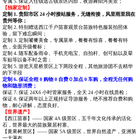
专属 5. 保证入住镇远古镇景区内部，夜游舞阳河美景；
【独家定制】
定制 1. 贵阳市区 24 小时接站服务，无缝衔接，风里雨里我在
贵州等你；
定制 2. 特别赠送西江千户苗寨观景台苗族特色服装拍照体
验，留下难忘瞬间；
定制 3. 定制饕餮美食，专属菜单，餐餐有惊喜，餐餐有特
色，全面升级餐标；
定制 4. 随车配备雨伞、手机充电宝、自拍杆、创可贴以及晕
车贴等以备不时之需；
定制 5. 游览天星桥景区上下两段全程，其他旅游团不去精华
的下半段
定制 6. 保证全程 0 购物 0 自费０加点 0 车购，全程无任何购
物和隐形消费；
保证 7. 保证 24X6 小时管家服务，全天 24 小时在线质检；
保证 8. 保证两年以上正规持证导游服务，绝不推荐自费和购
物，耐心讲解，态度良好。
【世界遗产】
【西江苗寨】—— 国家 4A 级景区，五千年文化传承的活化
石，世界最大的苗族聚居村寨。
【黄果树景区】—— 国家 5A 级景区，世界自然遗产，亚洲第
一大瀑布