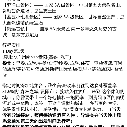
【梵净山景区】—— 国家 5A 级景区，中国第五大佛教名山、
弥勒菩萨道场，是生态王国
【荔波小七孔景区】—— 国家 5A 级景区，世界自然遗产，是
大自然遗落的绿宝石
【镇远古镇】—— 国家 5A 级景区 两千多年悠久历史的古
城，是东方威尼斯
行程安排
1 Day
第1天
深圳北/广州南>>>贵阳
(高铁+汽车)
餐食：
早餐
[自理]
午餐
[自理]
晚餐
[自理]
住宿：
亚朵酒店/宜尚
酒店/华美达安可酒店/雅斯特国际酒店/凯里亚德酒店或同级酒
店
指定时间深圳北集合，乘坐高铁/动车前往到达森林覆盖率
31.6%的“森林之城”贵阳市； 接站入住酒店。来到 这个休闲的
城市，你需要带上一个好心情和一把雨伞，到贵阳市区的南明
河畔或中华路，体验一下这个慵懒的城市， 慢节奏的生活。
体验贵州风味小吃，感受“酸、辣”美食文化的魅力。
（当天
没有导游接站，师傅接站送酒店入住， 导游会在当天晚上联
系您通知第二天的出发时间及行程）