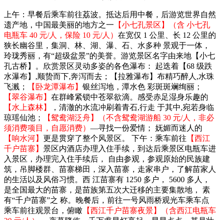
上午：早餐后乘车前往荔波。抵达后用中餐，后游览世界自然
遗产地，中国最美丽的地方之一
【小七孔景区】（含 小七孔
电瓶车 40 元/人，保险 10 元/人）
在宽仅 1 公里、长 12 公里的
狭长幽谷里，集洞、林、湖、瀑、石、水多种 景观于一体，
玲珑秀丽，有“超级盆景”的美誉。游览景区名字由来地【小七
孔古桥】。欣赏景区灵动多姿的各色瀑布： 起迭着【68 级跌
水瀑布】,顺贽而下,奔泻而去；【拉雅瀑布】布精巧醉人,水珠
飞溅；
【卧龙潭瀑布】
银丝泻地，潭水色 彩斑斑斓绚丽；
【翠谷瀑布】
在群峰紧锁中苍翠欲滴。感受赤足湿身乐趣的
【水上森林】
，清澈的水流冲刷着青石,行走 于其中,宛若身临
琼瑶仙池；
【鸳鸯湖泛舟】（不含鸳鸯湖游船 30 元/人，非必
须消费项目，自愿消费）
—寻找一份爱情； 妩媚而迷人的
【响水河】
更是贯穿了整个风景区。 下午：乘车前往
【西江
千户苗寨】
景区内酒店办理入住手续，到达后乘景区电瓶车进
入景区，办理完入住手续后， 自由参观，参观原始的民族建
筑，吊脚楼群、苗寨梯田，深入苗寨，走家串户，了解苗家人
的生活以及风俗习惯。西 江苗寨有 1250 多户， 5600 多人，
是全国最大的苗寨，是苗族第五次大迁移的主要集散地， 素
有“千户苗寨”之 称。晚餐后，前往一号风雨桥观光车乘车点
乘车前往观景台，俯瞰
【西江千户苗寨夜景】（含西江电瓶车