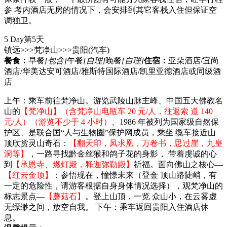
参 考内酒店无房的情况下，会安排到其它客栈入住但保证空
调独卫。
5 Day
第5天
镇远>>>梵净山>>>贵阳
(汽车)
餐食：
早餐
[包含]
午餐
[自理]
晚餐
[自理]
住宿：
亚朵酒店/宜尚
酒店/华美达安可酒店/雅斯特国际酒店/凯里亚德酒店或同级酒
店
上午：乘车前往梵净山。游览武陵山脉主峰、中国五大佛教名
山的
【梵净山】（含梵净山电瓶车 20 元/人，往返索 道 140
元/人）（游览不少于 4 小时）
、1986 年被列为国家级自然保
护区、是联合国“人与生物圈”保护网成员，乘坐 缆车接近山
顶欣赏灵山奇石：
【翻天印，凤求凰，万卷书，思过崖，九皇
洞等】
，一路寻找黔金丝猴和鸽子花的身影， 带着虔诚的心
到
【承恩寺、燃灯殿，释迦弥勒殿】
祈福。面向佛山之核心—
【红云金顶】
：参悟现在，憧憬未来（登金 顶山路陡峭，有
一定的危险性，请游客根据自身身体情况选择），观梵净山的
标志景点—
【蘑菇石】
。登上山顶，一览 众山小，在云雾虚
无缥缈之间，放空自我。 下午：乘车返回贵阳入住酒店休
息。