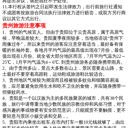
再提出异议，请恕我社不予处理。
11.本行程从签约之日起即发生法律效力，出行前旅行社通知
不成团将按旅游合同法执行法律效力进行赔尝，或双方另行商
议以其它方式出行。
贵州旅游注意事项
1、贵州的气候宜人。但由于贵阳位于云贵高原，属于高原气
候，早晚温差较大。贵阳夏季夜雨较多，当地俗语说“贵州下
雨像过冬”，所以来贵州的游客应注意穿着适当，最好备有保
暖的长袖外套。各地月平均气温的最高值出现在7月份，最低
值出现在1月份。就全省大部分地区而言，7月平均气温为22～
25℃，1月平均气温为4～6℃. 到贵州旅游务必随身携带雨具。
2、由于贵州多山，景点大多数在山上，景区需要走山路，女
士最好不要穿着高跟鞋，运动鞋或旅游鞋比较适合。
3、贵州地区气候较为潮湿而且植被较多蚊虫和细菌容易滋
生，应尽量避免饮用生水和吃不卫生的食物，并应随身携带一
些驱蚊药水。
4、贵阳是一个以汉族为主的多民族聚居的城市，共有38个民
族，旅行中请尊重当地少数民族的宗教信仰和风俗习惯，对于
感兴趣的事或物要有安全防范意识，只能观赏不要触摸，更不
要轻意与景区小贩交谈和交易，。
5、贵阳市内乘坐出租车,在市内打车一般10元钱就够了，由出