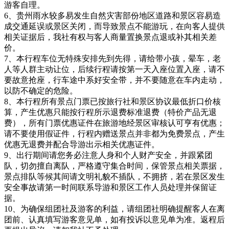
游客自理。
6、贵州雨水较多易发生自然灾害部份地区道路和景区容易造
成交通延误或景区关闭，而导致景点不能游玩，在向客人提供
相关证据后，我社有权与客人商量置换景点退或补其相关差
价。
7、本行程车位无特殊安排先到先得，请给带小孩，晕车，老
人等人群主动让位，后续行程请按第一天入座位置入座，请不
要故意抢座，行车途中系好安全带，并不要随意在车内走动，
以防不确定的危险。
8、本行程所有景点门票已按旅行社和景区协议最低折口价核
算，产生优惠只能按行程所示退费标准退费（特价产品无退
费），所有门票优惠证件在旅游地经景区审核认可亨有优惠；
请不要使用假证件，行程内赠送景点并非都为免费景点，产生
优惠无退费并配合导游出示相关优惠证件。
9、出行期间请您务必注意人身和个人财产安全，并跟紧团
队，切勿擅自离队，严格遵守集合时间，保管景点相关票据，
景点排队等候其间请文明礼貌不插队，不拥挤，若在景区发生
安全事故请第一时间联系导游和景区工作人员处理并保留证
据。
10、为确保组团社及游客的利益，请组团社明确提醒客人在离
团前、认真填写游客意见单，如有投诉以意见单为准。返程后