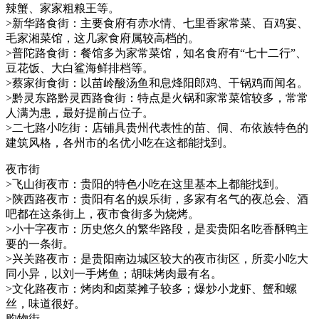
辣蟹、家家粗粮王等。
>新华路食街：主要食府有赤水情、七里香家常菜、百鸡宴、
毛家湘菜馆，这几家食府属较高档的。
>普陀路食街：餐馆多为家常菜馆，知名食府有“七十二行”、
豆花饭、大白鲨海鲜排档等。
>蔡家街食街：以苗岭酸汤鱼和息烽阳郎鸡、干锅鸡而闻名。
>黔灵东路黔灵西路食街：特点是火锅和家常菜馆较多，常常
人满为患，最好提前占位子。
>二七路小吃街：店铺具贵州代表性的苗、侗、布依族特色的
建筑风格，各州市的名优小吃在这都能找到。
夜市街
>飞山街夜市：贵阳的特色小吃在这里基本上都能找到。
>陕西路夜市：贵阳有名的娱乐街，多家有名气的夜总会、酒
吧都在这条街上，夜市食街多为烧烤。
>小十字夜市：历史悠久的繁华路段，是卖贵阳名吃香酥鸭主
要的一条街。
>兴关路夜市：是贵阳南边城区较大的夜市街区，所卖小吃大
同小异，以刘一手烤鱼；胡味烤肉最有名。
>文化路夜市：烤肉和卤菜摊子较多；爆炒小龙虾、蟹和螺
丝，味道很好。
购物街