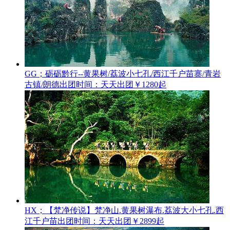
GG；砺砺黔行--黄果树/荔波小七孔/西江千户苗寨/青岩
古镇/朗德
出团时间：天天出团
￥1280起
HX；【梵净传说】梵净山.黄果树瀑布.荔波大小七孔.西
江千户苗
出团时间：天天出团
￥2899起