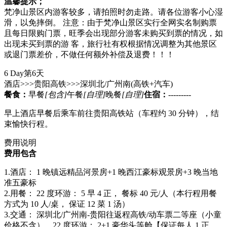
温馨提示；
梵净山景区内游客较多，请拍照时勿走路。请各位游客小心湿
滑，以免摔倒。 注意：由于梵净山景区实行全网实名制购票
且每日限购门票，旺季会出现部分游客未购买到票的情况，如
出现未买到票的游 客，旅行社有权根据情况调整为其他景区
或退门票差价，不做任何额外补偿及退费！！！
6 Day
第6天
酒店>>>贵阳高铁>>>深圳北/广州南
(高铁+汽车)
餐食：
早餐
[包含]
午餐
[自理]
晚餐
[自理]
住宿：
---------
早上酒店早餐后乘车前往贵阳高铁站（车程约 30 分钟），结
束愉快行程。
费用说明
费用包含
1.酒店： 1 晚镇远精品河景房+1 晚西江豪标观景房+3 晚当地
准五豪标
2.用餐： 22 度环游： 5 早 4 正， 餐标 40 元/人（本行程用餐
方式为 10 人/桌， 保证 12 菜 1 汤）
3.交通： 深圳北/广州南-贵阳往返程高铁/动车票二等座（小童
价格不含），22 度环游： 2+1 豪华头等舱【保证每人 1 正