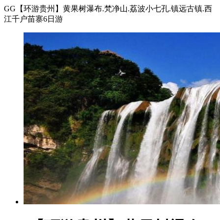
GG【环游贵州】黄果树瀑布.梵净山.荔波小七孔.镇远古镇.西
江千户苗寨6日游