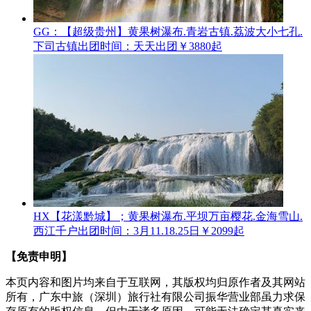
GG：【超级贵州】黄果树瀑布.青岩古镇.荔波大小七孔.
下司古镇
出团时间：天天出团
￥3880起
HX【花漾黔城】；黄果树瀑布.平坝万亩樱花.金海雪山.
西江千户
出团时间：3月11.18.25日
￥2099起
【免责申明】
本页内容和图片均来自于互联网，其版权均归原作者及其网站
所有，广东中旅（深圳）旅行社有限公司振华营业部虽力求保