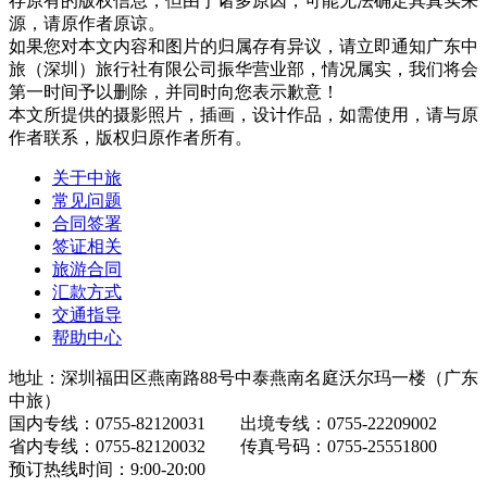
存原有的版权信息，但由于诸多原因，可能无法确定其真实来
源，请原作者原谅。
如果您对本文内容和图片的归属存有异议，请立即通知广东中
旅（深圳）旅行社有限公司振华营业部，情况属实，我们将会
第一时间予以删除，并同时向您表示歉意！
本文所提供的摄影照片，插画，设计作品，如需使用，请与原
作者联系，版权归原作者所有。
关于中旅
常见问题
合同签署
签证相关
旅游合同
汇款方式
交通指导
帮助中心
地址：深圳福田区燕南路88号中泰燕南名庭沃尔玛一楼（广东
中旅）
国内专线：0755-82120031 出境专线：0755-22209002
省内专线：0755-82120032 传真号码：0755-25551800
预订热线时间：9:00-20:00