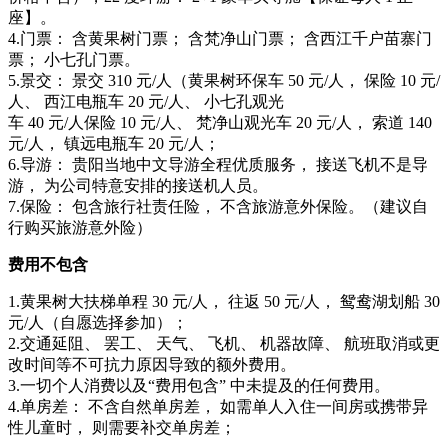
座】。
4.门票： 含黄果树门票； 含梵净山门票； 含西江千户苗寨门
票； 小七孔门票。
5.景交： 景交 310 元/人（黄果树环保车 50 元/人， 保险 10 元/
人、 西江电瓶车 20 元/人、 小七孔观光
车 40 元/人保险 10 元/人、 梵净山观光车 20 元/人， 索道 140
元/人， 镇远电瓶车 20 元/人；
6.导游： 贵阳当地中文导游全程优质服务， 接送飞机不是导
游， 为公司特意安排的接送机人员。
7.保险： 包含旅行社责任险， 不含旅游意外保险。（建议自
行购买旅游意外险）
费用不包含
1.黄果树大扶梯单程 30 元/人， 往返 50 元/人， 鸳鸯湖划船 30
元/人（自愿选择参加）；
2.交通延阻、 罢工、 天气、 飞机、 机器故障、 航班取消或更
改时间等不可抗力原因导致的额外费用。
3.一切个人消费以及“费用包含” 中未提及的任何费用。
4.单房差： 不含自然单房差， 如需单人入住一间房或携带异
性儿童时， 则需要补交单房差；