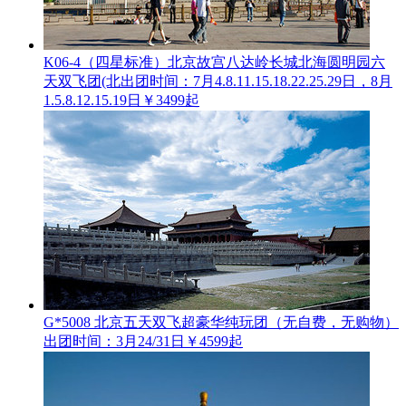
K06-4（四星标准）北京故宫八达岭长城北海圆明园六
天双飞团(北
出团时间：7月4.8.11.15.18.22.25.29日，8月
1.5.8.12.15.19日
￥3499起
G*5008 北京五天双飞超豪华纯玩团（无自费，无购物）
出团时间：3月24/31日
￥4599起