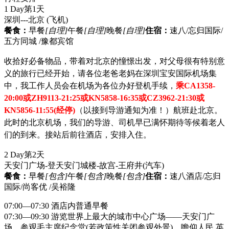
1 Day
第1天
深圳---北京
(飞机)
餐食：
早餐
[自理]
午餐
[自理]
晚餐
[自理]
住宿：
速八/忘归国际/
五方同城 /豫都宾馆
收拾好必备物品，带着对北京的憧憬出发，对父母很有特别意
义的旅行已经开始，请各位老爸老妈在深圳宝安国际机场集
中，我工作人员会在机场为各位办好登机手续，
乘CA1358-
20:00或ZH9113-21:25或KN5858-16:35或CZ3962-21:30或
KN5856-11:55(经停)
（以接到导游通知为准！）航班赴北京。
此时的北京机场，我们的导游、司机早已满怀期待等候着老人
们的到来。接站后前往酒店，安排入住。
2 Day
第2天
天安门广场-登天安门城楼-故宫-王府井
(汽车)
餐食：
早餐
[包含]
午餐
[包含]
晚餐
[包含]
住宿：
速八酒店/忘归
国际/尚客优 /吴裕隆
07:00—07:30 酒店内普通早餐
07:30—09:30 游览世界上最大的城市中心广场——天安门广
场，参观毛主席纪念堂(若政策性关闭参观外景)，瞻仰人民 英