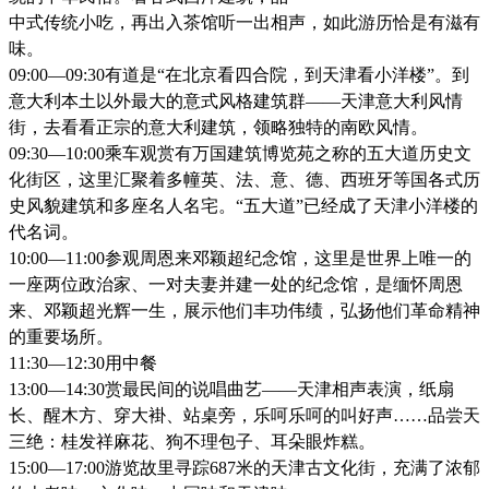
中式传统小吃，再出入茶馆听一出相声，如此游历恰是有滋有
味。
09:00—09:30有道是“在北京看四合院，到天津看小洋楼”。到
意大利本土以外最大的意式风格建筑群——天津意大利风情
街，去看看正宗的意大利建筑，领略独特的南欧风情。
09:30—10:00乘车观赏有万国建筑博览苑之称的五大道历史文
化街区，这里汇聚着多幢英、法、意、德、西班牙等国各式历
史风貌建筑和多座名人名宅。“五大道”已经成了天津小洋楼的
代名词。
10:00—11:00参观周恩来邓颖超纪念馆，这里是世界上唯一的
一座两位政治家、一对夫妻并建一处的纪念馆，是缅怀周恩
来、邓颖超光辉一生，展示他们丰功伟绩，弘扬他们革命精神
的重要场所。
11:30—12:30用中餐
13:00—14:30赏最民间的说唱曲艺——天津相声表演，纸扇
长、醒木方、穿大褂、站桌旁，乐呵乐呵的叫好声……品尝天
三绝：桂发祥麻花、狗不理包子、耳朵眼炸糕。
15:00—17:00游览故里寻踪687米的天津古文化街，充满了浓郁