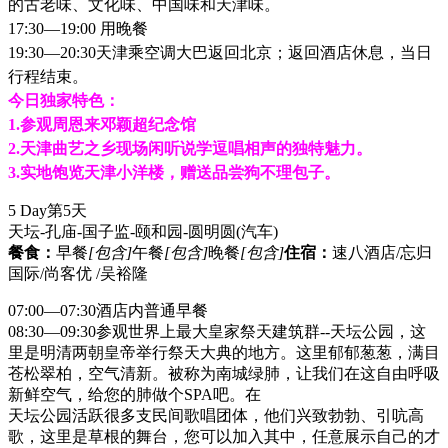
的古老味、文化味、中国味和天津味。
17:30—19:00 用晚餐
19:30—20:30天津乘空调大巴返回北京；返回酒店休息，当日
行程结束。
今日独家特色：
1.参观周恩来邓颖超纪念馆
2.天津曲艺之乡现场闲听说学逗唱相声的独特魅力。
3.实地饱览天津小洋楼，赠送品尝狗不理包子。
5 Day
第5天
天坛-孔庙-国子监-颐和园-圆明圆
(汽车)
餐食：
早餐
[包含]
午餐
[包含]
晚餐
[包含]
住宿：
速八酒店/忘归
国际/尚客优 /吴裕隆
07:00—07:30酒店内普通早餐
08:30—09:30参观世界上最大皇家祭天建筑群--天坛公园，这
里是明清两朝皇帝举行祭天大典的地方。这里郁郁葱葱，满目
苍松翠柏，空气清新。被称为南城绿肺，让我们在这自由呼吸
新鲜空气，给您的肺做个SPA吧。在
天坛公园活跃很多支民间歌唱团体，他们兴致勃勃、引吭高
歌，这里是草根的舞台，您可以加入其中，任意展示自己的才