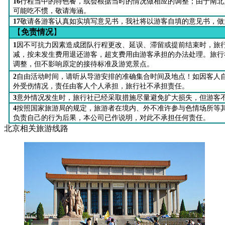
16
行程当中的特色餐，或会根据当时的情况做相应的调整；由于南北
可能吃不惯，敬请海涵。
17
敬请各游客认真如实填写意见书，我社将以游客自填的意见书，做
【
免责情况
】
1
因不可抗力因素造成团队行程更改、延误、滞留或提前结束时，旅
减，按未发生费用退还游客，超支费用由游客承担的办法处理。旅行
调整，但不影响原定的接待标准及游览景点
。
2
自由活动时间，请听从导游安排的准确集合时间及地点！如因客人
外受伤情况，责任由客人个人承担，旅行社不承担责任
。
3
意外情况发生时，旅行社已经采取措施尽量避免扩大损失，但游客
4
按照国家旅游局的规定，旅游者在境内、外不准许参与色情场所等
负责自己的行为后果，本公司已作说明，对此不承担任何责任。
北京相关旅游线路