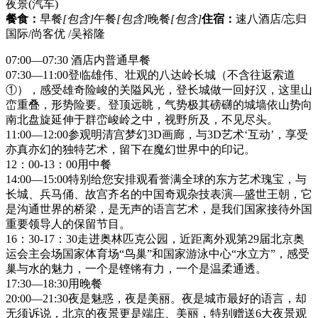
夜景
(汽车)
餐食：
早餐
[包含]
午餐
[包含]
晚餐
[包含]
住宿：
速八酒店/忘归
国际/尚客优 /吴裕隆
07:00—07:30 酒店内普通早餐
07:30—11:00登临雄伟、壮观的八达岭长城（不含往返索道
①），感受雄奇险峻的关隘风光，登长城做一回好汉，这里山
峦重叠，形势险要。登顶远眺，气势极其磅礴的城墙依山势向
南北盘旋延伸于群峦峻岭之中，视野所及，不见尽头。
11:00—12:00参观明清宫梦幻3D画廊，与3D艺术‘互动’，享受
亦真亦幻的独特艺术，留下在魔幻世界中的印记。
12：00-13：00用中餐
14:00—15:00特别给您安排观看誉满全球的东方艺术瑰宝，与
长城、兵马俑、故宫齐名的中国奇观杂技表演—盛世王朝，它
是沟通世界的桥梁，是无声的语言艺术，是我们国家接待外国
重要领导人的保留节目。
16：30-17：30走进奥林匹克公园，近距离外观第29届北京奥
运会主会场国家体育场“鸟巢”和国家游泳中心“水立方”，感受
巢与水的魅力，一个是铿锵有力，一个是温柔通透。
17:30—18:30用晚餐
20:00—21:30夜是魅惑，夜是美丽。夜是城市最好的语言，却
无须诉说，北京的夜景更是端庄、美丽，特别赠送6大夜景观