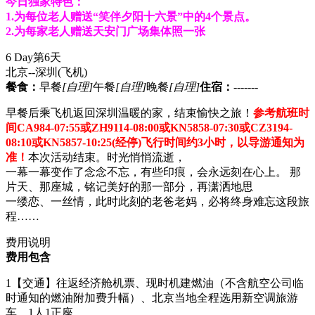
今日独家特色：
1.为每位老人赠送“笑伴夕阳十六景”中的4个景点。
2.为每家老人赠送天安门广场集体照一张
6 Day
第6天
北京--深圳
(飞机)
餐食：
早餐
[自理]
午餐
[自理]
晚餐
[自理]
住宿：
-------
早餐后乘飞机返回深圳温暖的家，结束愉快之旅！
参考航班时
间CA984-07:55或ZH9114-08:00或KN5858-07:30或CZ3194-
08:10或KN5857-10:25(经停)飞行时间约3小时，以导游通知为
准！
本次活动结束。时光悄悄流逝，
一幕一幕变作了念念不忘，有些印痕，会永远刻在心上。 那
片天、那座城，铭记美好的那一部分，再潇洒地思
一缕恋、一丝情，此时此刻的老爸老妈，必将终身难忘这段旅
程……
费用说明
费用包含
1【交通】往返经济舱机票、现时机建燃油（不含航空公司临
时通知的燃油附加费升幅）、北京当地全程选用新空调旅游
车，1人1正座。