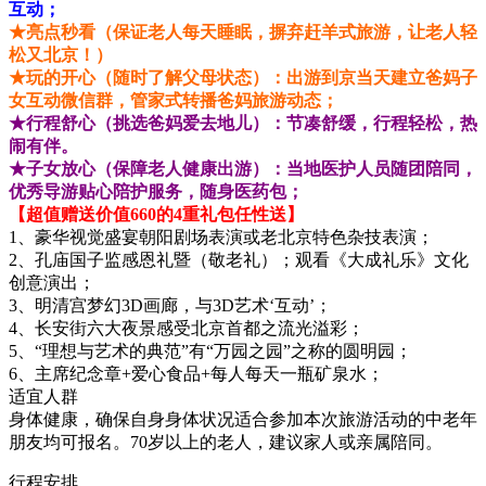
互动；
★亮点秒看（保证老人每天睡眠，摒弃赶羊式旅游，让老人轻
松又北京！）
★玩的开心（随时了解父母状态）：出游到京当天建立爸妈子
女互动微信群，管家式转播爸妈旅游动态；
★行程舒心（挑选爸妈爱去地儿）：节凑舒缓，行程轻松，热
闹有伴。
★子女放心（保障老人健康出游）：当地医护人员随团陪同，
优秀导游贴心陪护服务，随身医药包；
【超值赠送价值660的4重礼包任性送】
1、豪华视觉盛宴朝阳剧场表演或老北京特色杂技表演；
2、孔庙国子监感恩礼暨（敬老礼）；观看《大成礼乐》文化
创意演出；
3、明清宫梦幻3D画廊，与3D艺术‘互动’；
4、长安街六大夜景感受北京首都之流光溢彩；
5、“理想与艺术的典范”有“万园之园”之称的圆明园；
6、主席纪念章+爱心食品+每人每天一瓶矿泉水；
适宜人群
身体健康，确保自身身体状况适合参加本次旅游活动的中老年
朋友均可报名。70岁以上的老人，建议家人或亲属陪同。
行程安排