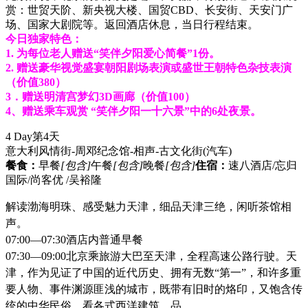
赏：世贸天阶、新央视大楼、国贸CBD、长安街、天安门广
场、国家大剧院等。返回酒店休息，当日行程结束。
今日独家特色：
1. 为每位老人赠送“笑伴夕阳爱心简餐”1份。
2. 赠送豪华视觉盛宴朝阳剧场表演或盛世王朝特色杂技表演
（价值380）
3．赠送明清宫梦幻3D画廊（价值100）
4、赠送乘车观赏 “笑伴夕阳一十六景”中的6处夜景。
4 Day
第4天
意大利风情街-周邓纪念馆-相声-古文化街
(汽车)
餐食：
早餐
[包含]
午餐
[包含]
晚餐
[包含]
住宿：
速八酒店/忘归
国际/尚客优 /吴裕隆
解读渤海明珠、感受魅力天津，细品天津三绝，闲听茶馆相
声。
07:00—07:30酒店内普通早餐
07:30—09:00北京乘旅游大巴至天津，全程高速公路行驶。天
津，作为见证了中国的近代历史、拥有无数“第一”，和许多重
要人物、事件渊源匪浅的城市，既带有旧时的烙印，又饱含传
统的中华民俗。看各式西洋建筑，品