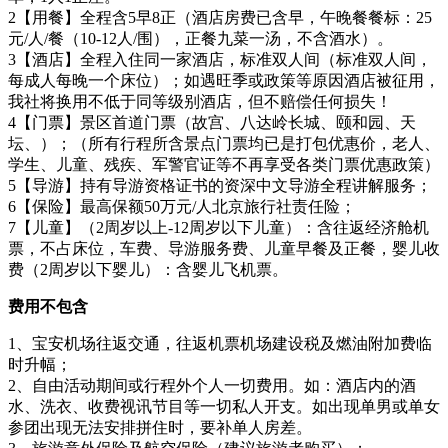
2【用餐】全程含5早8正（酒店房费已含早，午晚餐餐标：25
元/人/餐（10-12人/围），正餐九菜一汤，不含酒水）。
3【酒店】全程入住同一家酒店，标准双人间（标准双人间，
每成人每晚一个床位）；如遇旺季或政策等原因酒店被征用，
我社将换用不低于同等级别酒店，但不赔偿任何损失！
4【门票】景区首道门票（故宫、八达岭长城、颐和园、天
坛、）；（所有行程所含景点门票均已是打包优惠价，老人、
学生、儿童、残疾、军警官证等不再享受各类门票优惠政策）
5【导游】持有导游资格证书的资深中文导游全程讲解服务；
6【保险】最高保额50万元/人北京旅行社责任险；
7【儿童】（2周岁以上-12周岁以下儿童）：含往返经济舱机
票，不占床位，车费、导游服务费、儿童早餐及正餐，婴儿收
费（2周岁以下婴儿）：含婴儿飞机票。
费用不包含
1、宝安机场往返交通，往返机票机场建设税及燃油附加费临
时升幅；
2、自由活动期间或行程外个人一切费用。如：酒店内的酒
水、洗衣、收费视讯节目等一切私人开支。如出现单男或单女
参团出现无法安排拼住时，要补单人房差。