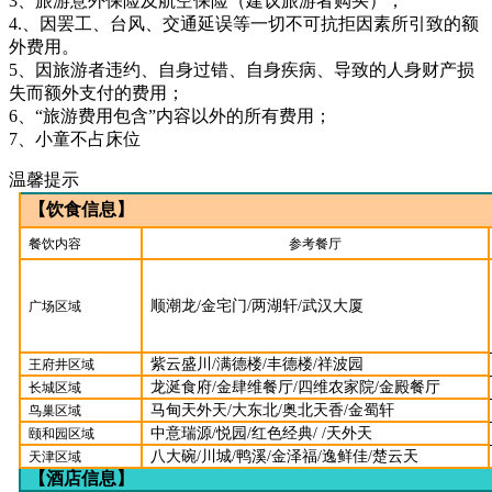
3、旅游意外保险及航空保险（建议旅游者购买）；
4.、因罢工、台风、交通延误等一切不可抗拒因素所引致的额
外费用。
5、因旅游者违约、自身过错、自身疾病、导致的人身财产损
失而额外支付的费用；
6、“旅游费用包含”内容以外的所有费用；
7、小童不占床位
温馨提示
【
饮食
信息】
餐饮内容
参考餐厅
顺潮龙/金宅门/两湖轩/武汉大厦
广场区域
紫云盛川/满德楼/丰德楼/祥波园
王府井区域
龙涎食府/金肆维餐厅/四维农家院/金殿餐厅
长城区域
马甸天外天/大东北/奥北天香/
金蜀轩
鸟巢区域
中意瑞源/悦园
/
红色经典/ /天外天
颐和园区域
八大碗/川城/鸭溪/金泽福/逸鲜佳/楚云天
天津区域
【
酒店信息
】