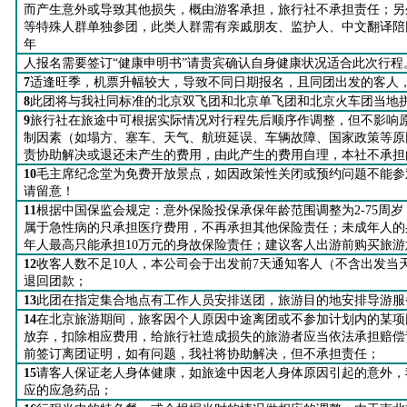
而产生意外或导致其他损失，概由游客承担，旅行社不承担责任；另
等特殊人群单独参团，此类人群需有亲戚朋友、监护人、中文翻译陪
年
人报名需要签订“健康申明书”请贵宾确认自身健康状况适合此次行程
7
适逢旺季，机票升幅较大，导致不同日期报名，且同团出发的客人
8
此团将与我社同标准的北京双飞团和北京单飞团和北京火车团当地
9
旅行社在旅途中可根据实际情况对行程先后顺序作调整，但不影响
制因素（如塌方、塞车、天气、航班延误、车辆故障、国家政策等原
责协助解决或退还未产生的费用，由此产生的费用自理，本社不承担
10
毛主席纪念堂为免费开放景点，如因政策性关闭或预约问题不能参
请留意！
11
根据中国保监会规定：意外保险投保承保年龄范围调整为2-75周岁
属于急性病的只承担医疗费用，不再承担其他保险责任；未成年人的
年人最高只能承担10万元的身故保险责任；建议客人出游前购买旅游
12
收客人数不足10人，本公司会于出发前7天通知客人（不含出发当
退回团款；
13
此团在指定集合地点有工作人员安排送团，旅游目的地安排导游服
14
在北京旅游期间，旅客因个人原因中途离团
或不参加计划内的某项
放弃，扣除相应费用，给旅行社造成损失的旅游者应当依法承担赔偿
前签订离团证明，如有问题，我社将协助解决，但不承担责任；
15
请客人保证老人身体健康，如旅途中因老人身体原因引起的意外，
应的应急药品
；