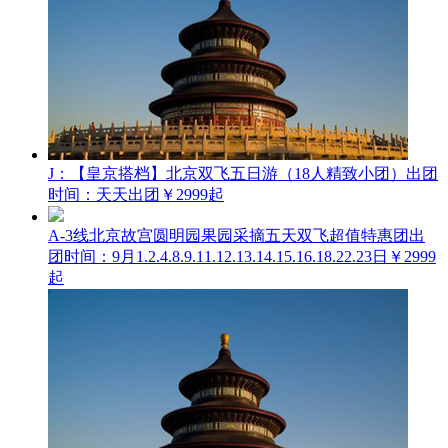
J：【皇京搭档】北京双飞五日游（18人精致小团）
出团
时间：天天出团
￥2999起
A-3线北京故宫圆明园果园采摘五天双飞超值特惠团
出
团时间：9月1.2.4.8.9.11.12.13.14.15.16.18.22.23日
￥2999
起