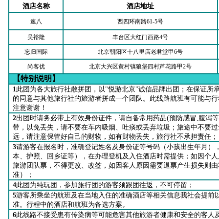
酒店名称
酒店地址
速八
西四环南路61-5号
吴裕隆
丰台区大红门西路4号
忘归国际
北京朝阳区十八里店老君堂甲6号
尚客优
北京大兴区黄村镇狼垡四村芦花路甲2号
【特别说明】
1
此团为各大旅行社散拼团，以"
悦游北京
"诚信品牌出团；在保证所
的同意与其他旅行社的旅游者拼成一个团队。此线路航班有可能与行
注意谢谢！
2
出团时请务必带上有效身份证件，请自备常用药品(预防感冒,腹泻
带，以免丢失，请不要在车内吸烟、吐痰或丢弃垃圾；旅途中不要过
远，请注意保管好自己的财物，如有财物丢失，旅行社不承担责任；
3
请游客在报名时，准确登记姓名及身份证等号码（小孩出生年月）
本、护照、回乡证等），在办理登机及入住酒店时需提供；如因个人
旅游团队票，不得更改、改签，如因客人原因需要退票产生损失则由
）
准
；
4
此团为纯玩团，参加旅行团的游客须跟团往返，不可停留；
5
游客所乘坐的航班及在当地入住的准确酒店等相关信息我社会提前
准。行程中的酒店和航班为备选方案。
6
此线路不接受患有传染病等可能危害其他旅游者健康和安全的客人及