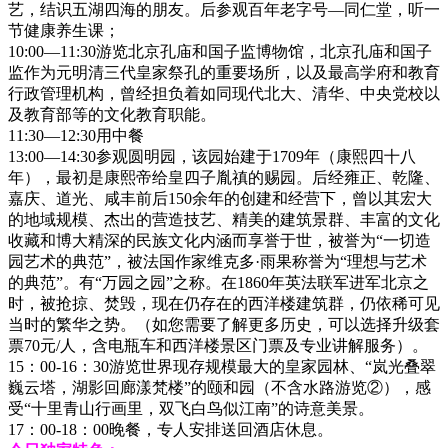
艺，结识五湖四海的朋友。后参观百年老字号—同仁堂，听一
节健康养生课；
10:00—11:30游览北京孔庙和国子监博物馆，北京孔庙和国子
监作为元明清三代皇家祭孔的重要场所，以及最高学府和教育
行政管理机构，曾经担负着如同现代北大、清华、中央党校以
及教育部等的文化教育职能。
11:30—12:30用中餐
13:00—14:30参观圆明园，该园始建于1709年（康熙四十八
年），最初是康熙帝给皇四子胤禛的赐园。后经雍正、乾隆、
嘉庆、道光、咸丰前后150余年的创建和经营下，曾以其宏大
的地域规模、杰出的营造技艺、精美的建筑景群、丰富的文化
收藏和博大精深的民族文化内涵而享誉于世，被誉为“一切造
园艺术的典范”，被法国作家维克多·雨果称誉为“理想与艺术
的典范”。有“万园之园”之称。在1860年英法联军进军北京之
时，被抢掠、焚毁，现在仍存在的西洋楼建筑群，仍依稀可见
当时的繁华之势。（如您需要了解更多历史，可以选择升级套
票70元/人，含电瓶车和西洋楼景区门票及专业讲解服务）。
15：00-16：30游览世界现存规模最大的皇家园林、“岚光叠翠
巍云塔，湖影回廊漾梵楼”的颐和园（不含水路游览②），感
受“十里青山行画里，双飞白鸟似江南”的诗意美景。
17：00-18：00晚餐，专人安排送回酒店休息。