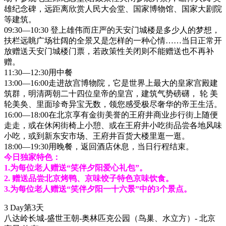
雄纪念碑，远距离欣赏人民大会堂、国家博物馆、国家大剧院
等建筑。
09:30—10:30 登上雄伟而庄严的天安门城楼是多少人的梦想，
扶栏远眺广场壮阔的全景又是怎样的一种心情……当日正常开
放赠送天安门城楼门票，若政策性关闭则不能赠送也不再补
赠。
11:30—12:30用中餐
13:00—16:00走进故宫博物院，它是世界上最大的皇家宫殿建
筑群，明清两朝二十四位皇帝的皇宫，建筑气势磅礴， 轮 美
轮美奂、里面珍奇异宝无数，领您感受极尽奢华的帝王生活。
16:00—18:00在北京享有金街美誉的王府井商业步行街上随便
走走，或在休闲街椅上小憩、或在王府井小吃街品尝各地风味
小吃，或到新东安市场、王府井百货大楼里逛一逛。
18:00—19:30用晚餐，返回酒店休息，当日行程结束。
今日独家特色：
1.为每位老人赠送“笑伴夕阳爱心礼包”。
2. 赠送品尝北京烤鸭、京味饺子特色京味饮食。
3.为每位老人赠送“笑伴夕阳一十六景”中的3个景点。
3 Day
第3天
八达岭长城-盛世王朝-奥林匹克公园（鸟巢、水立方）- 北京