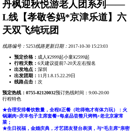
丹枫迎秋悦游老人团系列——
L线【孝敬爸妈*京津乐道】六
天双飞纯玩团
线路编号：
5253
线路更新日期：
2017-10-30 15:23:03
预定价格：
成人
¥2999
起
小童
¥2599
起
行程天数：
6天
建议提前7-20天左右报名
出发地点：
深圳
出发团期：
11月1.8.15.22.29日
线路点击：
次
预定热线：0755-82120032
预订热线时间：9:00-20:00
行程特色
★合理安排餐饮数量，全程8正餐（吃得饱才有体力玩）：火
锅涮肉+庆丰包子主席套餐+每桌品尝整只烤鸭+老北京家常
菜；
★生日祝福，金婚庆典，才艺团友登台表演，与“毛主席”亲密