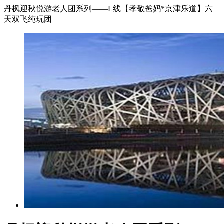
丹枫迎秋悦游老人团系列——L线【孝敬爸妈*京津乐道】六
天双飞纯玩团