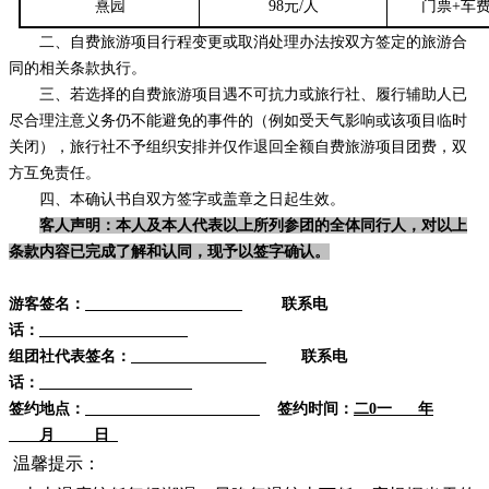
熹园
98元/人
门票+车
二、自费旅游项目行程变更或取消处理办法按双方签定的旅游合
同的相关条款执行。
三、若选择的自费旅游项目遇不可抗力或旅行社、履行辅助人已
尽合理注意义务仍不能避免的事件的（例如受天气影响或该项目临时
关闭），旅行社不予组织安排并仅作退回全额自费旅游项目团费，双
方互免责任。
四、本确认书自双方签字或盖章之日起生效。
客人声明：本人及本人代表以上所列参团的全体同行人，对以上
条款内容已完成了解和认同，现予以签字确认。
游客签名：
联系电
话：
组团社代表签名：
联系电
话：
签约地点：
签约时间：
二
0
一 年
月 日
温馨提示：