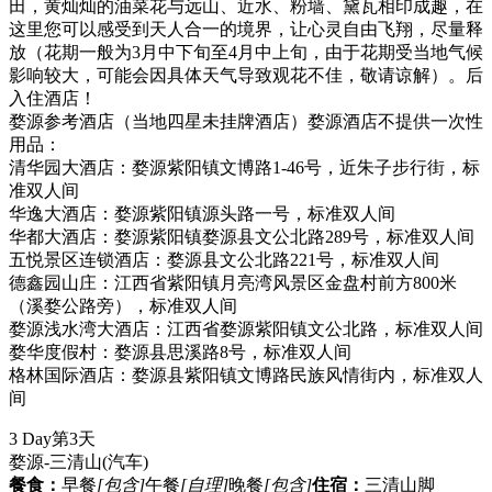
田，黄灿灿的油菜花与远山、近水、粉墙、黛瓦相印成趣，在
这里您可以感受到天人合一的境界，让心灵自由飞翔，尽量释
放（花期一般为3月中下旬至4月中上旬，由于花期受当地气候
影响较大，可能会因具体天气导致观花不佳，敬请谅解）。后
入住酒店！
婺源参考酒店（当地四星未挂牌酒店）婺源酒店不提供一次性
用品：
清华园大酒店：婺源紫阳镇文博路1-46号，近朱子步行街，标
准双人间
华逸大酒店：婺源紫阳镇源头路一号，标准双人间
华都大酒店：婺源紫阳镇婺源县文公北路289号，标准双人间
五悦景区连锁酒店：婺源县文公北路221号，标准双人间
德鑫园山庄：江西省紫阳镇月亮湾风景区金盘村前方800米
（溪婺公路旁），标准双人间
婺源浅水湾大酒店：江西省婺源紫阳镇文公北路，标准双人间
婺华度假村：婺源县思溪路8号，标准双人间
格林国际酒店：婺源县紫阳镇文博路民族风情街内，标准双人
间
3 Day
第3天
婺源-三清山
(汽车)
餐食：
早餐
[包含]
午餐
[自理]
晚餐
[包含]
住宿：
三清山脚