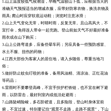
1.山上温度较低气候潮湿，早晚气温较山下低，应根据当天的
准确天气预报适当的增减衣服，应带好防寒衣物，换洗衣物及
雨具; 爬山时应穿软底运动鞋；浏览时注意冰滑；
2.山上天气变化无常，时睛时雨，反复无常。且山高风大，不
宜打伞，免得连人带伞一起兜跑。登山前如天气不好最好准备
雨衣或在山下购买；
3.山上公路弯道多，应备些晕车药；另应具备一些预防感冒、
水土不服、扭伤的药物；
4.江西大部份为客家人的居住地，请入乡随俗，尊重当地习
俗；
5.做好防止蚊虫叮咬的准备，备用风油精、清凉油、正红花油
等药品；
6.雷雨时不要攀登高峰，不宜手扶护栏铁链，也不宜在树下避
雨，以防雷击，最好到室内或低洼处避雨；
7.山路陡峭险峻，多石阶磴道，且多险段，登山时身体宜前
俯，不宜过速，特别要记住“观景不走路，走路不观景”，下山