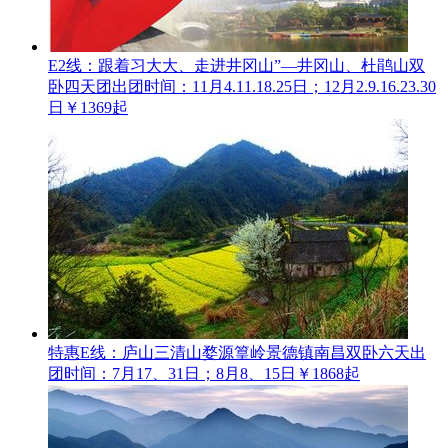
E2线：跟着习大大、走进井冈山”—井冈山、杜鹃山双
卧四天团
出团时间：11月4.11.18.25日；12月2.9.16.23.30
日
￥1369起
特惠E线：庐山三清山婺源篁岭景德镇南昌双卧六天
出
团时间：7月17、31日；8月8、15日
￥1868起