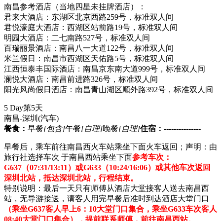
南昌参考酒店（当地四星未挂牌酒店）：
君来大酒店：东湖区北京西路259号，标准双人间
君悦濠庭大酒店：西湖区站前路19号，标准双人间
明园大酒店：二七南路527号，标准双人间
百瑞丽景酒店：南昌八一大道122号，标准双人间
米兰假日：南昌市西湖区天佑路5号，标准双人间
江西恒泰丰国际酒店：南昌京东南大道999号，标准双人间
澜悦大酒店：南昌前进路326号，标准双人间
阳光风尚假日酒店：南昌青山湖区顺外路392号，标准双人间
5 Day
第5天
南昌-深圳
(汽车)
餐食：
早餐
[包含]
午餐
[自理]
晚餐
[自理]
住宿：
---------------
早餐后，乘车前往南昌西火车站乘坐下面火车返回；声明：由
旅行社选择车次 于南昌西站乘坐下面
参考车次：
G637（07:31/13:11）或G633（10:24/16:06）或其他车次返回
深圳北站，抵达深圳北站，行程结束。
特别说明：最后一天只有师傅从酒店大堂接客人送去南昌西
站，无导游接送，请客人用完早餐后准时到达酒店大堂门口
（乘坐G637客人早上6：10大堂门口集合，乘坐G633车次客人
08:40大堂门口集合），提前联系师傅，前往南昌西站。