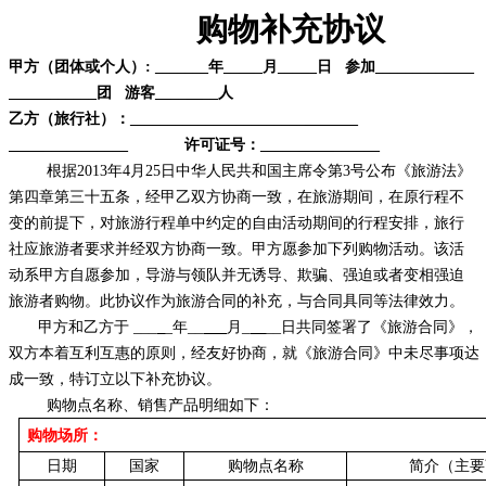
购物补充协议
甲方（团体或个人）: _______年__
_
_月___
_日 参加_________
____
_
______团 游客
_
__
_
__人
乙方（旅行社）：_______________________
_______
___
___________ 许可证号：_____
__ _
______
根据2013年4月25日中华人民共和国主席令第3号公布《旅游法》
第四章第三十五条，经甲乙双方协商一致，在旅游期间，在原行程不
变的前提下，对旅游行程单中约定的自由活动期间的行程安排，旅行
社应旅游者要求并经双方协商一致。甲方愿参加下列购物活动。该活
动系甲方自愿参加，导游与领队并无诱导、欺骗、强迫或者变相强迫
旅游者购物。此协议作为旅游合同的补充，与合同具同等法律效力。
甲方和
乙方于 ___
_年__
__
月_
_
__日共同签署了《旅游合同》，
双方本着互利互惠的原则，经友好协商，就《旅游合同》中未尽事项达
成一致，特订立以下补充协议。
购物点名称、销售产品明细如下：
购物场所：
日期
国家
购物点名称
简介（主要