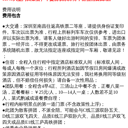
费用说明
费用包含
●大交通：深圳至南昌往返高铁票二等座，请提供身份证复印
件。车次以出票为准，行程上所标列车车次仅供参考，进出口
岸以实际出票为准。请客人做好出游时间的安排。车票为团体
票，一经开出，不得更改或退票。旅行社按团体出票，由票务
系统随机出票，故无法指定连座或指定同一车厢，敬请见谅！
；
●住宿：全程入住行程中指定酒店标准双人间（标准双人间，
每成人每晚一个床位；行程所列酒店如因节假日房间爆满或政
策原因酒店被征用等特殊原因无法安排，我社将换用同等级别
酒店，但不赔偿任何损失）请自备一次性用品；
●团队用餐：全程含4早4正、三清山上中餐不含，正餐八菜一
汤，正餐餐标：￥25元/人，10—14人一桌；人数若不足10
人，菜式酌减或退餐费自理；
●行程内标明景点的第一道门票 (不含政策性上浮)；
●此团为散客拼团，不派全陪。可能会与C线三源双卧五天、
D线三源双飞四天、品质E线三庐双卧六天、品质F线三庐双飞
四天或品质E1线三庐高铁拼团；