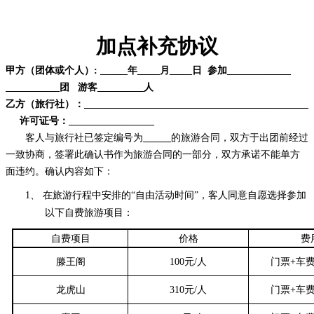
加点补充协议
甲方（团体或个人）: ___
_ _
年
___
_月_
_
__日 参加________
_____
___ _ _
__团 游客
_ __ _
__人
乙方（旅行社）：_____________________________
____ ____
_______
许可证号：___
____ _
______
客人与旅行社已签定编号为
的旅游合同，双方于出团前经过
一致协商，签署此确认书作为旅游合同的一部分，双方承诺不能单方
面违约。确认内容如下：
1、
在旅游行程中安排的“自由活动时间”，客人同意自愿选择参加
以下自费旅游项目：
自费项目
价格
费
滕王阁
100
元/人
门票+车
龙虎山
310元/人
门票+车