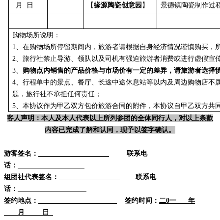
月 日
【
缘源陶瓷创意园
】
景德镇陶瓷制作过
购物场所说明：
1、在购物场所停留期间内，
旅游者请根据自身经济情况谨慎购买，
2、旅行社禁止导游、领队以及司机有强迫旅游者消费或进行虚假宣
3、
购物点内销售的产品价格与市场价有一定的差异，请旅游者选择
4、行程单中的景点、餐厅、长途中途休息站等以内及周边购物店不
题，旅行社不承担任何责任；
5、本协议作为甲乙双方包价旅游合同的附件，本协议自甲乙双方共
客人声明：本人及本人代表以上所列参团的全体同行人，对以上条款
内容已完成了解和认同，现予以签字确认。
游客签名：
联系电
话：
组团社代表签名：
联系电
话：
签约地点：
签约时间：
二
0
一 年
月 日