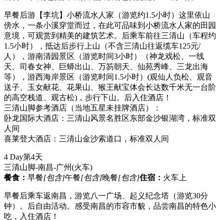
早餐后游【李坑】小桥流水人家（游览约1.5小时）这里依山
傍水，一条小溪穿堂而过，在此可品味到小桥流水人家的田园
意境，可观赏到精美的建筑艺术。后乘车前往三清山（车程约
1.5小时），抵达后步行上山（不含三清山往返缆车125元/
人），游南清园景区（游览时间3小时）（神龙戏松、一线
天、司春女神、巨蟒出山、万笏朝天、仙苑秀峰、三龙出海
等），游西海岸景区（游览时间1.5小时）(观仙人负松、观音
送子、玉女献花、花果山、猴王献宝体会长达数千米无一台阶
的高空栈道、观古松)，步行下山。后入住酒店！
三清山脚参考酒店（当地五星未挂牌酒店）：
卧龙国际大酒店：三清山风景名胜区东部金沙银湖湾，标准双
人间
喜莱登大酒店：三清山金沙索道口，标准双人间
4 Day
第4天
三清山脚-南昌-广州
(火车)
餐食：
早餐
[包含]
午餐
[包含]
晚餐
[包含]
住宿：
火车上
早餐后乘车返南昌，游览八一广场、起义纪念塔（游览30分
钟）。后自由活动。感受南昌的市容市貌，品尝南昌的特色小
吃，入住酒店！