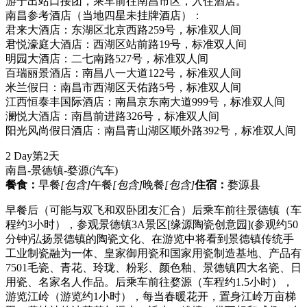
游于出站口接团，乘车前往南昌市区，入住酒店。
南昌参考酒店（当地四星未挂牌酒店）：
君来大酒店：东湖区北京西路259号，标准双人间
君悦濠庭大酒店：西湖区站前路19号，标准双人间
明园大酒店：二七南路527号，标准双人间
百瑞丽景酒店：南昌八一大道122号，标准双人间
米兰假日：南昌市西湖区天佑路5号，标准双人间
江西恒泰丰国际酒店：南昌京东南大道999号，标准双人间
澜悦大酒店：南昌前进路326号，标准双人间
阳光风尚假日酒店：南昌青山湖区顺外路392号，标准双人间
2 Day
第2天
南昌-景德镇-婺源
(汽车)
餐食：
早餐
[包含]
午餐
[包含]
晚餐
[包含]
住宿：
婺源县
早餐后（可能与双飞和双卧团友汇合）后乘车前往景德镇（车
程约3小时），参观景德镇3A景区[缘源陶瓷创意园](参观约50
分钟)弘扬景德镇的陶瓷文化、在游览中将看到景德镇传统手
工业制瓷融为一体、皇家御用瓷和国家用瓷制造基地、产品有
7501毛瓷、青花、玲珑、粉彩、颜色釉、景德镇四大名瓷、日
用瓷、名家名人作品。后乘车前往婺源（车程约1.5小时），
游览江岭（游览约1小时），每当春暖花开，置身江岭万亩梯