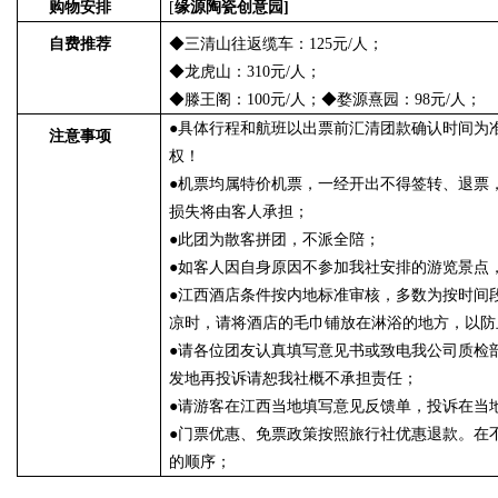
购物安排
[
缘源陶瓷创意园]
自费推荐
◆
三清山往返缆车：125元/人；
◆龙虎山：310元/人
；
◆滕王阁：
100
元/人
；
◆
婺源熹园：98元/人；
●
具体行程和航班以出票前汇清团款确认时间为
注意事项
权！
●
机票均属特价机票，一经开出不得签转、退票
损失将由客人承担；
●此团为散客拼团，不派全陪；
●如客人因自身原因不参加我社安排的游览景点
●
江西酒店条件按内地标准审核，多数为按时间
凉时，请将酒店的毛巾铺放在淋浴的地方，以防
●
请
各位团友认真填写
意见书
或致电我公司质检部
发地再投诉请恕我社概不承担责任
；
●
请游客在江西当地填写意见反馈单，投诉在当
●
门票优惠、免票政策按照旅行社优惠退款。在
的顺序
；