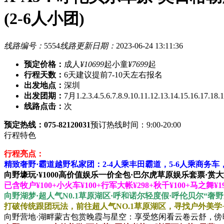
(2-6人小团)
线路编号：
5554
线路更新日期：
2023-06-24 13:11:36
预定价格：
成人
¥10699
起
小童
¥7699
起
行程天数：
6天
建议提前7-10天左右报名
出发地点：
深圳
出发团期：
7月1.2.3.4.5.6.7.8.9.10.11.12.13.14.15.16.17.18
线路点击：
次
预定热线：075-82120031
预订热线时间：9:00-20:00
行程特色
行程亮点：
精致奢野·霸道越野私家团：2-4人乘丰田霸道，5-6人乘商
向野壕玩·¥1000高价值娱乐一价全包·巴尔虎草原娱乐套票·
已含牧户¥100+小火车¥100+行军大帐¥298+秋千¥100+马之
向野湖梦·超人气N0.1草原湖区·呼和诺尔轻度假·呼伦贝尔“奢
打破传统跟团玩法，前往超人气NO.1草原湖区，寻找户外美
向野营地·湖畔蒙古包赏晚霞与星空：享受悠闲看云卷云舒，