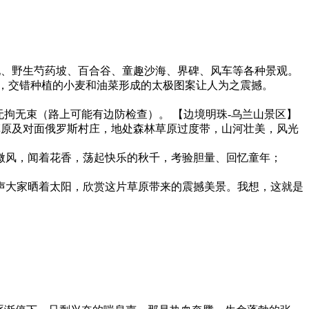
地、野生芍药坡、百合谷、童趣沙海、界碑、风车等各种景观。
，交错种植的小麦和油菜形成的太极图案让人为之震撼。
拘无束（路上可能有边防检查）。 【边境明珠-乌兰山景区】
草原及对面俄罗斯村庄，地处森林草原过度带，山河壮美，风光
微风，闻着花香，荡起快乐的秋千，考验胆量、回忆童年；
声大家晒着太阳，欣赏这片草原带来的震撼美景。我想，这就是