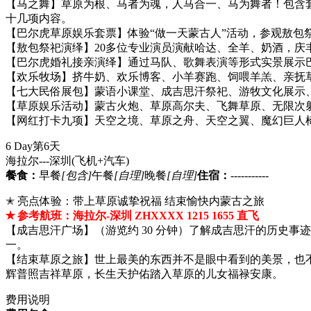
【马之舞】草原为根、马者为魂，人马合一、马为舞者！包含
十几项内容。
【巴尔虎草原娱乐套票】体验“做一天蒙古人”活动，参观敖
【敖包祭祀演绎】20多位专业演员演献哈达、全羊、奶酒，庆
【巴尔虎婚礼接亲演绎】通过马队、歌舞表演等形式实景展示
【欢乐牧场】挤牛奶、欢乐博客、小羊赛跑、饲喂羊羔、亲抚
【七大民俗展包】蒙语小课堂、成吉思汗祭祀、游牧文化展示
【草原娱乐活动】蒙古火炮、草原高尔夫、飞舞草原、无限次
【网红打卡九项】天空之境、草原之舟、天空之翼、魔幻巨人
6 Day
第6天
海拉尔---深圳
(飞机+汽车)
餐食：
早餐
[包含]
午餐
[自理]
晚餐
[自理]
住宿：
-----------
✭ 亮点体验：带上草原诚挚祝福 结束愉快内蒙古之旅
✭ 参考航班：海拉尔-深圳 ZHXXXX 1215 1655 直飞
【成吉思汗广场】（游览约 30 分钟）了解成吉思汗的历史
一。
【结束草原之旅】世上最美的东西并不是眼中看到的美景，也
辉普照吉祥草原，长生天护佑踏入草原的儿女福禄安康。
费用说明