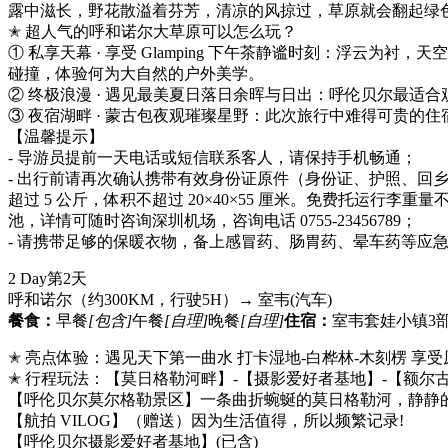
露中滋长，野花散溢着芬芳，清凉的风掠过，草原就会翻起绿
✭ 超人气的呼和诺尔大草原可以怎么玩？
① 私享天幕 · 享受 Glamping 下午茶静谧时刻：浮
碰撞，体验何为大自然的户外美学。
② 终极浪漫 · 遇见最美夏日落日余晖与日出：呼伦贝尔最
③ 夜宿湖畔 · 蒙古包夜观璀璨星野：此次旅行中难得可贵
【温馨提示】
- 导游员提前一天电话或短信联系客人，请保持手机畅通；
- 出行前请再次确认携带有效身份证原件（身份证、护照、
超过 5 公斤，体积不超过 20×40×55 厘米。免费托运行李
池，详情可随时咨询深圳机场，咨询电话 0755-23456789；
- 请携带足够的保暖衣物，备上感冒药、肠胃药、晕车药等应
2 Day
第2天
呼和诺尔（约300KM，行驶5H）→ 室韦
(汽车)
餐食：
早餐
[包含]
午餐
[自理]
晚餐
[自理]
住宿：
室韦套娃小镇3
✭ 亮点体验：遇见天下第一曲水 打卡湿地-白桦林-木刻楞 享
✭ 行程玩法：【莫日格勒河畔】-【摄影爱好者基地】-【额尔
【呼伦贝尔莫尔格勒景区】一条曲折蜿蜒的莫日格勒河，静静
【航拍 VILOG】（赠送）因为生活值得，所以频繁记录!
【呼伦贝尔摄影爱好者基地】(已含)