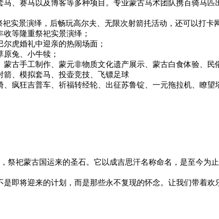
套马、赛马以及博客等多种项目。专业蒙古马术团队携百骑马匹
包祭祀实景演绎，后畅玩高尔夫、无限次射箭扥活动，还可以打卡
丰收等隆重祭祀实景演绎；
巴尔虎婚礼中迎亲的热闹场面；
草原兔、小牛犊；
、蒙古手工制作、蒙元非物质文化遗产展示、蒙古白食体验、民
射箭、模拟套马、投壶竞技、飞镖足球
椅、疯狂吉普车、祈福转经轮、出征苏鲁锭、一元拖拉机、瞭望
事迹，祭祀蒙古国运来的圣石。它以成吉思汗名称命名，是至今为
不是即将迎来的计划，而是那些永不复现的怀念。让我们带着欢