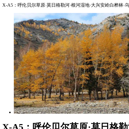
X-A5：呼伦贝尔草原·莫日格勒河·根河湿地·大兴安岭白桦林·乌兰
X-A5：呼伦贝尔草原·莫日格