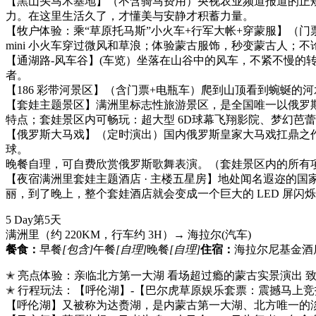
【黑山头马术基地】（不含骑马费用）央视农业频道报道的正
力。在这里生活久了，才懂美与安静才积蓄力量。
【牧户体验：乘“草原托马斯”小火车+行军大帐+穿蒙服】（
mini 小火车穿过微风和草浪；体验蒙古服饰，秒变蒙古人
【通湖路-风车谷】(车览）坐落在山谷中的风车，不紧不慢
者。
【186 彩带河景区】（含门票+电瓶车）爬到山顶看到蜿蜒
【套娃主题景区】满洲里标志性旅游景区，是全国唯一以俄罗
特点；套娃景区内可畅玩：超大型 6D球幕飞翔影院、梦幻芭蕾
【俄罗斯大马戏】（定时演出）国内俄罗斯皇家大马戏扛鼎之
球。
晚餐自理，可自费欣赏俄罗斯歌舞表演。（套娃景区内的所有
【夜宿满洲里套娃主题酒店 · 主楼五星房】地处闻名遐迩的国
丽，到了晚上，整个套娃酒店就会变成一个巨大的 LED 屏闪
5 Day
第5天
满洲里（约 220KM，行车约 3H）→ 海拉尔
(汽车)
餐食：
早餐
[包含]
午餐
[自理]
晚餐
[自理]
住宿：
海拉尔尼基金酒
✭ 亮点体验：亲临北方第一大湖 看场超过瘾的蒙古实景演出 
✭ 行程玩法：【呼伦湖】-【巴尔虎草原娱乐套票：震撼马上竞
【呼伦湖】又被称为达赉湖，是内蒙古第一大湖、北方唯一的