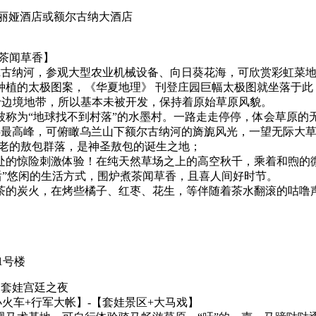
丽娅酒店或额尔古纳大酒店
煮茶闻草香】
尔古纳河，参观大型农业机械设备、向日葵花海，可欣赏彩虹菜
种植的太极图案，《华夏地理》 刊登庄园巨幅太极图就坐落于此
于边境地带，所以基本未被开发，保持着原始草原风貌。
称为“地球找不到村落”的水墨村。一路走走停停，体会草原的无
畔最高峰，可俯瞰乌兰山下额尔古纳河的旖旎风光，一望无际大
古老的敖包群落，是神圣敖包的诞生之地；
处的惊险刺激体验！在纯天然草场之上的高空秋千，乘着和煦的
后”悠闲的生活方式，围炉煮茶闻草香，且喜人间好时节。
茶的炭火，在烤些橘子、红枣、花生，等伴随着茶水翻滚的咕噜
1号楼
启套娃宫廷之夜
小火车+行军大帐】-【套娃景区+大马戏】