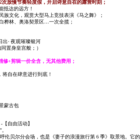
幕，2次放慢节奏轻度假，开启诗意自在的露营时刻；
才能抵达的远方！
族民族文化，观赏大型马上竞技表演《马之舞》；
美白桦林、奥洛契景区…一次全揽；
出· 夜观璀璨银河
如同置身皇宫般；）
精修+剪辑一价全含，无其他费用；
，将自在肆意进行到底！
景蒙古包
】-【自由活动】
”。
晚的呼伦贝尔分会场，也是《妻子的浪漫旅行第 6 季》取景地。