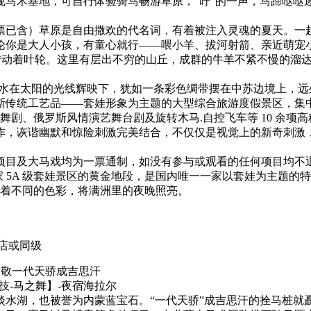
规马术基地，可自行体验骑马畅游草原，“吁”的一声，马蹄哒哒
门票已含）草原是自由撒欢的代名词，有着被注入灵魂的夏天。
；不论你是大人小孩，有童心就行——喂小羊、拔河射箭、亲近萌
的转动着叶轮。这里有层出不穷的山丘，成群的牛羊不紧不慢的溜
的河水在太阳的光线辉映下，犹如一条彩色绸带摆在中苏边境上，
斯传统工艺品——套娃形象为主题的大型综合旅游度假景区，集
舞剧、俄罗斯风情演艺舞台剧及旋转木马.自控飞车等 10 余项
作，诙谐幽默和惊险刺激完美结合，不仅仅是视觉上的新奇刺激
项目及大马戏均为一票通制，如没有参与或观看的任何项目均不
家 5A 级套娃景区的黄金地段，是国内唯一一家以套娃为主题
烁着不同的色彩，将满洲里的夜晚照亮。
店或同级
致敬一代天骄成吉思汗
技-马之舞】-夜宿海拉尔
淡水湖，也被誉为内蒙蓝宝石。“一代天骄”成吉思汗的拴马桩就