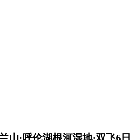
乌兰山·呼伦湖根河湿地·双飞6日