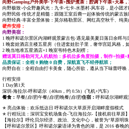
向野Gamping户外美学·下午茶+围炉煮茶：腔调下午茶+天
向野极致·小众野趣风光：九卡-七卡-水墨村-风车谷，是小团
向野民俗·传统才是精髓：跟随王室后裔一起体验传统的蒙古
向野经典·丰富全景体验：莫尔格勒景区、网红高空秋千、纯
硬件安排：
向野美宿：
1 晚呼和诺尔景区内湖畔观景蒙古包·遇见最美夏日落日余晖与日
1 晚套娃酒店主楼五星房（住进套娃肚子里，奢华宫廷风格，
2 晚当地准五星酒店+1 晚室韦特色木刻楞；
赠送莫日格勒河无人机航拍：多机位多角度拍摄，制作+拍摄+
品质保证：全程 0 购物 0 自费，深航直飞不经停航班；
向野自在：全程自由打卡美食，随心所欲，遵从当下味蕾呼唤
行程安排
1 Day
第1天
深圳-海拉尔-呼和诺尔（40km，约 0.5h）
(飞机+汽车)
餐食：
早餐
[自理]
午餐
[自理]
晚餐
[自理]
住宿：
呼和诺尔湖畔观
✭ 亮点体验：欢乐抵达日 呼和诺尔大草原开启湖畔度假模式
✭ 行程玩法：深圳宝安机场集合-飞往海拉尔-【接机前往草原
【海拉尔】呼伦贝尔经济、政治、文化中心，被誉为“草原明珠
【呼和诺尔景区】呼和诺尔蒙语译为青色的湖，是 2016 春