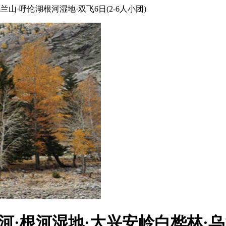
山·呼伦湖根河湿地·双飞6日(2-6人小团)
勒河·根河湿地·大兴安岭白桦林·