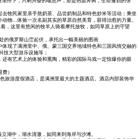
逐渐停下，只剩兴奋的喘息声，那是热血奔腾，生命蓬勃的张
一起去牧民家里亲手熬奶茶、品尝奶制品和特色炒米等活动；乘坐
宠小动物…体验一次名副其实的草原自然美育，获得治愈的力量。
达着，这里有悠闲的牧羊人骑着摩托放牧，如同草原上的守望
远处的俄罗斯山峦起伏，承托出一幅美丽的图画
中体现了满洲里中、俄、蒙三国交界地域特色和三国风情交融的
高科技大型游乐设施等；
，还有艺术上的体验和熏陶，精彩的国际马戏一定惊爆你的眼
退费）
的特色旅游度假酒店，是满洲里最大的主题酒店。酒店内部装饰华
矗立湖中，湖水清澈，如同来到海岸与沙滩。