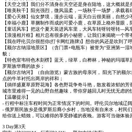
【天空之境】我们分不清身在天空还是身在陆地，这大概就是
【唯美秋千】阳光强烈，微风温柔，一场秋千一场梦，承载着
【爱心天梯】仙女梦境，漫步云端，蓝天白云很美丽，自然少
【幸福小鹿】草捆制作而成的可爱小鹿，在草原上格外显眼，
【童话风车】把这个夏天装进风车里，大风车转呀转呀转---
【浪漫相片框】相片总有很多的小秘密，让我们来揭晓一个带
【我在呼伦贝尔很想你(打卡网红路牌)】想你的风还是吹到了
【额尔古纳湿地景区】（含门票+电瓶车）被誉为“亚洲第一湿
貌；
【特色室韦特色木刻楞】蓝天，绿草，白桦林，神秘的玛瑙草
罗斯族华裔的故乡；
【额尔古纳河】（自由游览）蒙古族的母亲河， 阳光下的额
点的牛羊衬托出两岸的祥和；
【徜徉盛夏草原野花海】各色野花争奇斗艳，散发着浓郁的芳
城市里难得一见的山野自然趣味，带你穿越回儿时无忧无虑的快
【温馨提示】
- 行程中标注车程时间为正常情况下的时间。呼伦贝尔地域辽
- 俄罗斯民族乡是俄罗斯后裔小乡村，当地没有自来水，村
给你送上蜡烛，可以难得的享受静谧的夜晚。游客可当做体验
3 Day
第3天