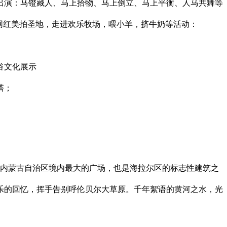
出演：马镫藏人、马上拾物、马上倒立、马上平衡、人马共舞等
网红美拍圣地，走进欢乐牧场，喂小羊，挤牛奶等活动：
俗文化展示
塔；
止内蒙古自治区境内最大的广场，也是海拉尔区的标志性建筑之
乐的回忆，挥手告别呼伦贝尔大草原。千年絮语的黄河之水，光