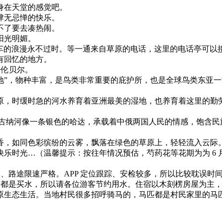
身在天堂的感觉吧。
肆无忌惮的快乐。
不了要去凑热闹。
阳光明媚。
风车的浪漫永不过时。等一通来自草原的电话，这里的电话亭可以
有回忆的地方。
呼伦贝尔。
地”，物种丰富，是鸟类非常重要的庇护所，也是全球鸟类东亚一
原，时缓时急的河水养育着亚洲最美的湿地，也养育着这里的勤劳
尔古纳河像一条银色的哈达，承载着中俄两国人民的情感，饱含民
香，如同色彩缤纷的云雾，飘落在绿色的草原上，轻轻流入云际
乐时光…（温馨提示：按往年情况预估，芍药花等花期为为 6 月
阔、路途限速严格。APP 定位跟踪、安检较多，所以比较耽误
民们都是买水，所以请各位游客节约用水。住宿以木刻楞房屋为主
原生态生活。当地村民很多招呼骑马的，马匹都是村民家里的马