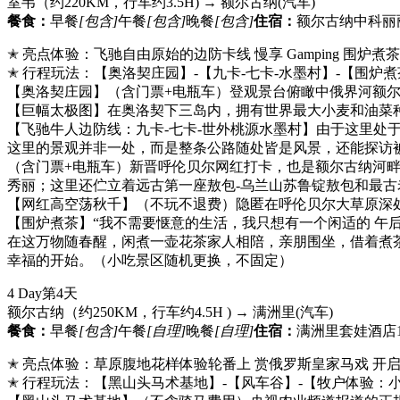
室韦（约220KM，行车约3.5H) → 额尔古纳
(汽车)
餐食：
早餐
[包含]
午餐
[包含]
晚餐
[包含]
住宿：
额尔古纳中科丽
✭ 亮点体验：飞驰自由原始的边防卡线 慢享 Gamping 围炉煮茶
✭ 行程玩法：【奥洛契庄园】-【九卡-七卡-水墨村】-【围炉
【奥洛契庄园】（含门票+电瓶车）登观景台俯瞰中俄界河额
【巨幅太极图】在奥洛契下三岛内，拥有世界最大小麦和油菜
【飞驰牛人边防线：九卡-七卡-世外桃源水墨村】由于这里处
这里的景观并非一处，而是整条公路随处皆是风景，还能探访被
（含门票+电瓶车）新晋呼伦贝尔网红打卡，也是额尔古纳河
秀丽；这里还伫立着远古第一座敖包-乌兰山苏鲁锭敖包和最
【网红高空荡秋千】（不玩不退费）隐匿在呼伦贝尔大草原深
【围炉煮茶】“我不需要惬意的生活，我只想有一个闲适的 午
在这万物随春醒，闲煮一壶花茶家人相陪，亲朋围坐，借着煮
幸福的开始。（小吃景区随机更换，不固定）
4 Day
第4天
额尔古纳（约250KM，行车约4.5H ) → 满洲里
(汽车)
餐食：
早餐
[包含]
午餐
[自理]
晚餐
[自理]
住宿：
满洲里套娃酒店
✭ 亮点体验：草原腹地花样体验轮番上 赏俄罗斯皇家马戏 开
✭ 行程玩法：【黑山头马术基地】-【风车谷】-【牧户体验：