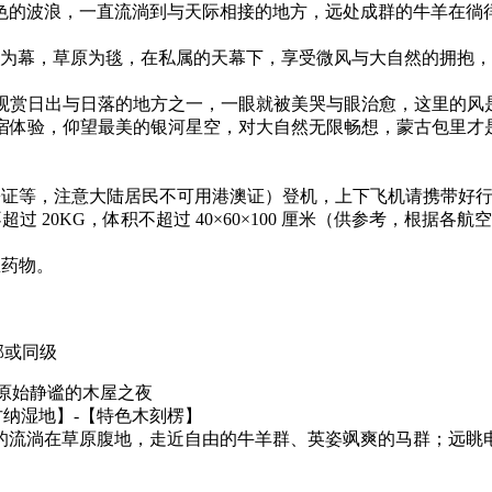
色的波浪，一直流淌到与天际相接的地方，远处成群的牛羊在徜
云为衬，天空为幕，草原为毯，在私属的天幕下，享受微风与大自然的
适合观赏日出与日落的地方之一，一眼就被美哭与眼治愈，这里的
的住宿体验，仰望最美的银河星空，对大自然无限畅想，蒙古包里才
回乡证等，注意大陆居民不可用港澳证）登机，上下飞机请携带好
重量不超过 20KG，体积不超过 40×60×100 厘米（供参考，
急药物。
部或同级
受原始静谧的木屋之夜
古纳湿地】-【特色木刻楞】
的流淌在草原腹地，走近自由的牛羊群、英姿飒爽的马群；远眺