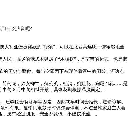
接到什么声音呢?
澳大利亚迁徙路线的“瓶颈”；可以在此登高远眺，俯瞰湿地全
人民，温暖的俄式木砌房子“木核楞”，是室韦的标志，也是俄
族的历史与骄傲。每当夕阳西下余晖伴着河中的倒影，河边点
。芍药花，兴安柳兰，蒲公英，杜鹃，狗娃花，狗尾巴花……是
中旬-8 月中旬相继开放，具体花期根据温度而定。）
时间。旺季也会有堵车等因素，因此乘车时间会延长，敬请谅解。
，条件有限。夏季用电紧张时偶尔会停电，不过当地家庭主人会
匹，没有经过驯服，安全系数低，不建议乘坐。。