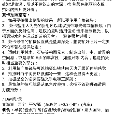
处淤泥较深，所以不建议走的太深，携 带颜色艳丽的衣服，
拍出的照片更好看；
茶卡拍照指南：
1、如果要拍摄出倒影的效果，所以要使用广角镜头；
2、 茶卡盐湖因为光的折射所以建议携带减光镜或偏振镜（由
于水面的反射性高，建议拍摄时活用偏光 镜来控制反光，以
强调湖水的色调或蔚蓝的天空），避免照片过曝；
3、茶卡最佳的拍摄位置就是盐湖深处，想要拍好照片一定要
不怕辛苦往最深处走；
4、适时利用树木、石头等构图元素，制造出前、中、后景的
空间感，或是增加画面的丰富性，如船只等 内容，也是拍摄
时相当重要的部分；
5、利用超广角镜头可以拍摄出铁轨向天边无限延伸的感觉；
6、拍摄时白平衡要略微偏冷一些，这样会显得天更蓝；
7、拍摄星空的话需要强光手电和三脚架；
8、最简单的技巧就是从低角度仰拍，这招不管到哪都适用，
万能招数；
7 Day
第7天
青海湖 - 西宁 - 平安驿（车程约 2+0.5 小时）
(汽车)
餐食：
早餐
[包含]
午餐
[包含]
晚餐
[自理]
住宿：
宏大国际、喆