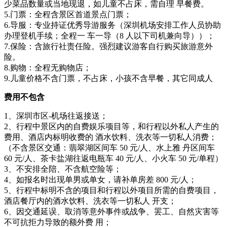
少菜品数量或当地现退，如儿童不占床，需自理 早餐费。
5.门票：全程含景区首道景点门票；
6.导服：专业持证优秀导游服务（深圳机场安排工作人员协助
办理登机手续；全程一 车一导（8 人以下司机兼向导））；
7.保险：含旅行社责任险。强烈建议游客自行购买旅游意外
险。
8.购物：全程无购物店；
9.儿童价格不含门票，不占床，小孩不含早餐，其它同成人
费用不包含
1、深圳市区-机场往返接送；
2、行程中景区内的自费娱乐项目等，和行程以外私人产生的
费用、酒店内标明收费的 酒水饮料、洗衣等一切私人消费；
（不含景区交通：翡翠湖区间车 50 元/人、水上雅 丹区间车
60 元/人、茶卡盐湖往返电瓶车 40 元/人、小火车 50 元/单程）
3、不安排全陪、不含航空险等；
4、如报名时出现单男或单女，请补单房差 800 元/人；
5、行程中标明不含的项目和行程以外项目所需的自费项目，
酒店餐厅内的酒水饮料、洗衣等一切私人 开支；
6、因交通延误、取消等意外事件或战争、罢工、自然灾害等
不可抗拒力导致的额外费 用；