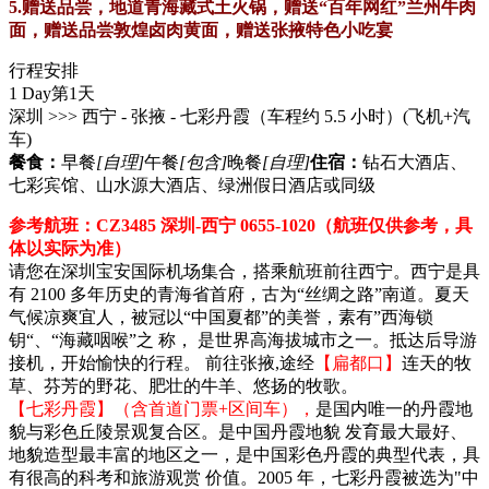
5.赠送品尝，地道青海藏式土火锅，赠送“百年网红”兰州牛肉
面，赠送品尝敦煌卤肉黄面，赠送张掖特色小吃宴
行程安排
1 Day
第1天
深圳 >>> 西宁 - 张掖 - 七彩丹霞（车程约 5.5 小时）
(飞机+汽
车)
餐食：
早餐
[自理]
午餐
[包含]
晚餐
[自理]
住宿：
钻石大酒店、
七彩宾馆、山水源大酒店、绿洲假日酒店或同级
参考航班：CZ3485 深圳-西宁 0655-1020（航班仅供参考，具
体以实际为准）
请您在深圳宝安国际机场集合，搭乘航班前往西宁。西宁是具
有 2100 多年历史的青海省首府，古为“丝绸之路”南道。夏天
气候凉爽宜人，被冠以“中国夏都”的美誉，素有”西海锁
钥“、“海藏咽喉”之 称， 是世界高海拔城市之一。抵达后导游
接机，开始愉快的行程。 前往张掖,途经
【扁都口】
连天的牧
草、芬芳的野花、肥壮的牛羊、悠扬的牧歌。
【七彩丹霞】（含首道门票+区间车），
是国内唯一的丹霞地
貌与彩色丘陵景观复合区。是中国丹霞地貌 发育最大最好、
地貌造型最丰富的地区之一，是中国彩色丹霞的典型代表，具
有很高的科考和旅游观赏 价值。2005 年，七彩丹霞被选为"中