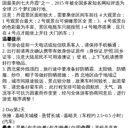
国最美的七大丹霞"之一，2015 年被全国多家知名网站评选为
全球 25 个梦幻旅行地。
注意：丹霞景区面积较大，需要乘坐区间车前往 4 大观景台：
1 号观景台最大；2 号观景台可俯瞰景区全 景；3、4 号观景台
的色彩最为丰富。景区电瓶车只能按照 1-4 号顺序搭乘，且只
在 4 号点才能坐上开往 大门的车；）
温馨提示
1. 导游会提前一天电话或短信联系客人，请保持手机畅通；
2. 出行前请再次确认携带有效身份证原件（身份证.护照.回乡
证等，注意大陆居民不可用港澳证 ）登 机，上下飞机请携带
好行李物品。
3. 西北紫外线强烈，旅行途中要准备好防晒霜、太阳镜、防晒
服、纱巾、帽子等做好防晒措施； - 西 北地区由于地域辽
阔，城市间路途较远，景点较分散，故乘车时间较长，如若晕
车，请您备好晕车药； 此行程安排可能会因航班、天气、路
况等不可抗力因素而作变更，经与全体游客协商同意后，进行
游览 顺序调整！
2 Day
第2天
张掖 - 嘉峪关城楼 - 悬臂长城 - 嘉峪关（车程约 2.5+0.5 小时）
(汽车)
餐食：
早餐
[包含]
午餐
[包含]
晚餐
[自理]
住宿：
嘉峪关嘉鑫，