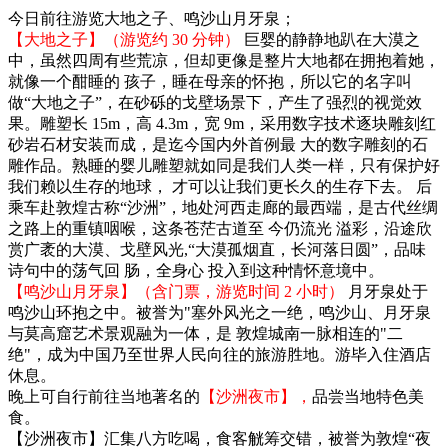
今日前往游览大地之子、鸣沙山月牙泉；
【大地之子】（游览约 30 分钟）
巨婴的静静地趴在大漠之
中，虽然四周有些荒凉，但却更像是整片大地都在拥抱着她，
就像一个酣睡的 孩子，睡在母亲的怀抱，所以它的名字叫
做“大地之子”，在砂砾的戈壁场景下，产生了强烈的视觉效
果。雕塑长 15m，高 4.3m，宽 9m，采用数字技术逐块雕刻红
砂岩石材安装而成，是迄今国内外首例最 大的数字雕刻的石
雕作品。熟睡的婴儿雕塑就如同是我们人类一样，只有保护好
我们赖以生存的地球， 才可以让我们更长久的生存下去。 后
乘车赴敦煌古称“沙洲”，地处河西走廊的最西端，是古代丝绸
之路上的重镇咽喉，这条苍茫古道至 今仍流光 溢彩，沿途欣
赏广袤的大漠、戈壁风光,“大漠孤烟直，长河落日圆”，品味
诗句中的荡气回 肠，全身心 投入到这种情怀意境中。
【鸣沙山月牙泉】（含门票，游览时间 2 小时）
月牙泉处于
鸣沙山环抱之中。被誉为"塞外风光之一绝，鸣沙山、月牙泉
与莫高窟艺术景观融为一体，是 敦煌城南一脉相连的"二
绝"，成为中国乃至世界人民向往的旅游胜地。游毕入住酒店
休息。
晚上可自行前往当地著名的
【沙洲夜市】，
品尝当地特色美
食。
【沙洲夜市】汇集八方吃喝，食客觥筹交错，被誉为敦煌“夜