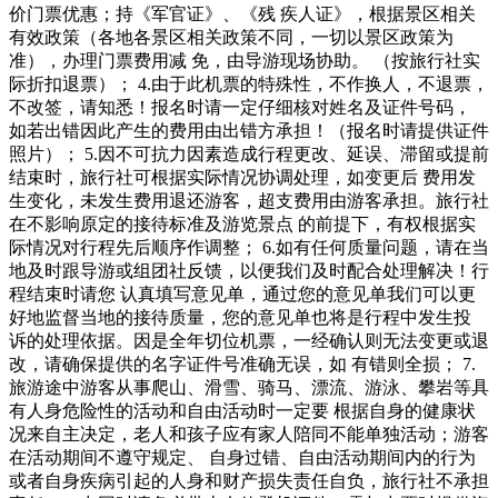
价门票优惠；持《军官证》、《残 疾人证》，根据景区相关
有效政策（各地各景区相关政策不同，一切以景区政策为
准），办理门票费用减 免，由导游现场协助。 （按旅行社实
际折扣退票）； 4.由于此机票的特殊性，不作换人，不退票，
不改签，请知悉！报名时请一定仔细核对姓名及证件号码，
如若出错因此产生的费用由出错方承担！（报名时请提供证件
照片）； 5.因不可抗力因素造成行程更改、延误、滞留或提前
结束时，旅行社可根据实际情况协调处理，如变更后 费用发
生变化，未发生费用退还游客，超支费用由游客承担。旅行社
在不影响原定的接待标准及游览景点 的前提下，有权根据实
际情况对行程先后顺序作调整； 6.如有任何质量问题，请在当
地及时跟导游或组团社反馈，以便我们及时配合处理解决！行
程结束时请您 认真填写意见单，通过您的意见单我们可以更
好地监督当地的接待质量，您的意见单也将是行程中发生投
诉的处理依据。因是全年切位机票，一经确认则无法变更或退
改，请确保提供的名字证件号准确无误，如 有错则全损； 7.
旅游途中游客从事爬山、滑雪、骑马、漂流、游泳、攀岩等具
有人身危险性的活动和自由活动时一定要 根据自身的健康状
况来自主决定，老人和孩子应有家人陪同不能单独活动；游客
在活动期间不遵守规定、 自身过错、自由活动期间内的行为
或者自身疾病引起的人身和财产损失责任自负，旅行社不承担