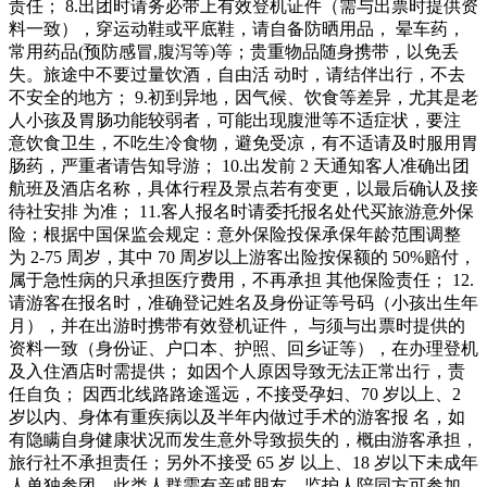
责任； 8.出团时请务必带上有效登机证件（需与出票时提供资
料一致），穿运动鞋或平底鞋，请自备防晒用品， 晕车药，
常用药品(预防感冒,腹泻等)等；贵重物品随身携带，以免丢
失。旅途中不要过量饮酒，自由活 动时，请结伴出行，不去
不安全的地方； 9.初到异地，因气候、饮食等差异，尤其是老
人小孩及胃肠功能较弱者，可能出现腹泄等不适症状，要注
意饮食卫生，不吃生冷食物，避免受凉，有不适请及时服用胃
肠药，严重者请告知导游； 10.出发前 2 天通知客人准确出团
航班及酒店名称，具体行程及景点若有变更，以最后确认及接
待社安排 为准； 11.客人报名时请委托报名处代买旅游意外保
险；根据中国保监会规定：意外保险投保承保年龄范围调整
为 2-75 周岁，其中 70 周岁以上游客出险按保额的 50%赔付，
属于急性病的只承担医疗费用，不再承担 其他保险责任； 12.
请游客在报名时，准确登记姓名及身份证等号码（小孩出生年
月），并在出游时携带有效登机证件， 与须与出票时提供的
资料一致（身份证、户口本、护照、回乡证等），在办理登机
及入住酒店时需提供； 如因个人原因导致无法正常出行，责
任自负； 因西北线路路途遥远，不接受孕妇、70 岁以上、2
岁以内、身体有重疾病以及半年内做过手术的游客报 名，如
有隐瞒自身健康状况而发生意外导致损失的，概由游客承担，
旅行社不承担责任；另外不接受 65 岁 以上、18 岁以下未成年
人单独参团，此类人群需有亲戚朋友、监护人陪同方可参加。