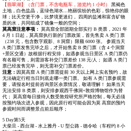
【翡翠湖】（含门票，不含电瓶车，游览约 1 小时）
黑褐色
土地，白色盐晶，蓝绿色湖水…艳丽缤纷的色彩，惊艳你的眼
球；比天空更干净，比梦境更迷幻， 四周的盐滩和富含矿物
质的水，共同组成了镜像一般的空间；
莫高窟注意事项：
莫高窟全部团期全部实行 B 类票，2021 年
4 月 1 日起，莫高窟执行新的门票政策，首先售卖 A 类门 票
（238 元，包含数字观影、8 洞窟）限额 6000 张。 参观当天
A 类门票发售完毕之后，才开始售卖 B 类门票（含 4 个洞窟
+景区交通）故根据行程安排，如遇参观当日景区 A 类门票仍
有名额可售，则需游客补交门票差价 138 元/人； 如遇 A 类门
票已经发售完毕，则无需补交门票差价。
注意：
因莫高窟 A 类门票需提前 30 天以上网上实名预约，故
无法确定行程当日到底走哪一类门票。 如有 A 类门票参观需
要，请报名时提前咨询景区余票情况，敬请理解！ 如果当天
无法安排 B 类票，则安排参观西千佛洞+敦煌博物馆作为替
代； 莫高窟每日接待人数受敦煌研究所严格控制，每天必须
按预约场次进入参观，因此原行程可能会因为莫 高窟的预约
参观时间而调整景点前后顺序；
5 Day
第5天
大柴旦 - 西台湖 - 水上雅丹 - U 型公路 - 德令哈（车程约 8 小