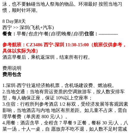
泳，也不要触碰当地人祭海的物品。环湖最好 按照当地习
惯，顺时针环湖。
8 Day
第8天
西宁 >> 深圳
(飞机+汽车)
餐食：
早餐
[包含]
午餐
[自理]
晚餐
[自理]
住宿：
-------------
参考航班：CZ3486 西宁-深圳 11:30-15:00（航班仅供参考，
具体以实际为准）
酒店早餐后，乘机返深圳，结束所有行程。
费用说明
费用包含
1.深圳-西宁往返经济舱机票，含机场建设费、燃油税。
2.当地交通：当地有营运资质的空调旅游车，按人数安排车
型，每人确保正座，保证 10%以上空座率；
3.住宿：行程所列参考酒店 1/2 标双，受经济发展等客观因素
影响，当地酒店与内地 地区有所差距。如儿童不占床，需自
理早餐费（单房差 800 元/人）。
4.用餐：酒店含早，全程含 7 早餐 9 正餐，餐标 30 元/人，八
菜一汤，十人一桌，自 愿放弃不吃不退，如人数不足时需减