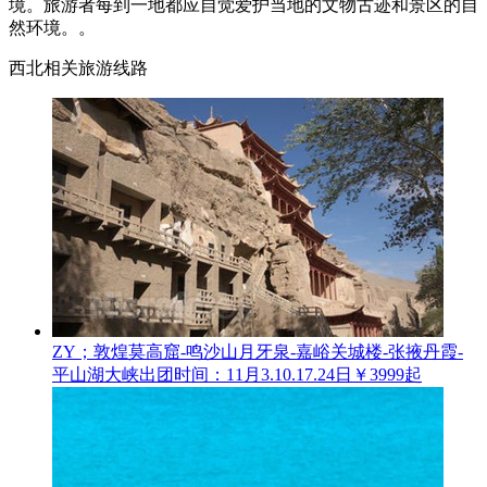
境。旅游者每到一地都应自觉爱护当地的文物古迹和景区的自
然环境。。
西北相关旅游线路
ZY；敦煌莫高窟-鸣沙山月牙泉-嘉峪关城楼-张掖丹霞-
平山湖大峡
出团时间：11月3.10.17.24日
￥3999起