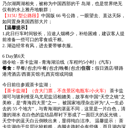
乃尔湖两湖相夹，被称为中国西部的千 岛湖，也是世界绝无
仅有的水上雅丹地貌群；
【315U 型公路段】
中国版 66 号公路，一眼望去、直达天际，
如同置身美国西部大片；
【温馨提示】
1.此日行车时间较长，沿途人烟稀少，补给困难，建议客人提
前准备一些可口的零食或干粮。
2. 湖边经常有风，进去要带够衣服。
6 Day
第6天
德令哈 - 茶卡盐湖 - 青海湖沿线（车程约5小时）
(汽车)
餐食：
早餐
[包含]
午餐
[包含]
晚餐
[包含]
住宿：
假日酒店/驿路
港湾酒店/西蔷宾馆/扎西宾馆或同级
今日前往参观茶卡盐湖；
【茶卡盐湖】（含大门票，不含景区电瓶车/小火车）
茶卡盐
湖可与玻利维亚乌尤尼盐沼相媲美，故享有中国“天空之镜”之
美称，是“青海四大景”之一， 被国家地理杂志评为“人一生必
去的 55 个地方”，与青海湖的湛蓝不同，这里是一片白色，清
澈的湖水 在白色的盐结晶帮衬下形成了一面巨大的反光镜，
天空中的蓝天白云倒映出来，显得纯白洁净。 温馨提示： 茶
卡盐湖由于盐层比较粗糙，赤脚走路时会有些痛，而且湖内深