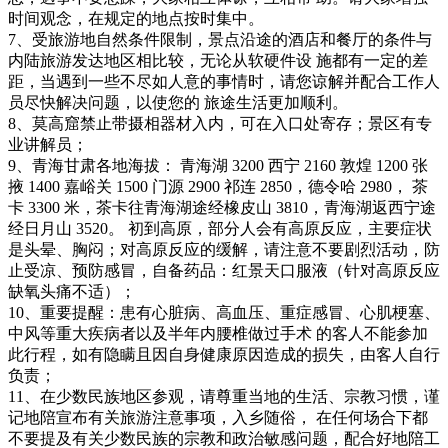
时间观念，在规定的地点按时集中。
7、受旅游地自然条件限制，景点沿途的酒店和餐厅的条件与
内陆旅游发达地区相比较，无论从软硬件设 施都有一定的差
距，当遇到一些不尽如人意的事情时，请您谅解并配合工作人
员尽快解决问题，以使您的 旅途生活更加顺利。
8、莫高窟禁止带摄相器材入内，可在入口处寄存；景区有专
业讲解员；
9、青海甘肃各地海拔： 青海湖 3200 西宁 2160 敦煌 1200 张
掖 1400 嘉峪关 1500 门源 2900 祁连 2850，德令哈 2980， 茶
卡 3300 米，茶卡往青海湖途经橡皮山 3810，青海湖返西宁途
经日月山 3520。 初到高原，部分人会有高原反应，主要症状
是头晕、胸闷；对高原反应的缓解，请注意不要剧烈活动，防
止受凉、预防感冒，自备药品：红景天口服液（针对高原反应
缺氧头痛不适）；
10、重要提醒：患有心脏病、高血压、重症感冒、心肌梗塞、
中风等重大疾病者以及半年内腰椎做过手术 的客人不能参加
此行程，如有隐瞒且因自身健康原因造成的损失，由客人自行
负责；
11、在少数民族地区参观，请尊重当地的生活、宗教习惯，谨
记地陪宣布有关旅游注意事项，入乡随俗， 在任何场合下都
不要提及有关少数民族的宗教和政治敏感问题，配合好地陪工