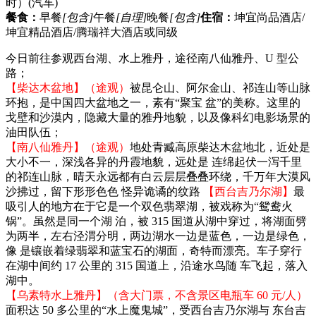
时）
(汽车)
餐食：
早餐
[包含]
午餐
[自理]
晚餐
[包含]
住宿：
坤宜尚品酒店/
坤宜精品酒店/腾瑞祥大酒店或同级
今日前往参观西台湖、水上雅丹，途径南八仙雅丹、U 型公
路；
【柴达木盆地】（途观）
被昆仑山、阿尔金山、祁连山等山脉
环抱，是中国四大盆地之一，素有“聚宝 盆”的美称。这里的
戈壁和沙漠内，隐藏大量的雅丹地貌，以及像科幻电影场景的
油田队伍；
【南八仙雅丹】（途观）
地处青臧高原柴达木盆地北，近处是
大小不一，深浅各异的丹霞地貌，远处是 连绵起伏一泻千里
的祁连山脉，晴天永远都有白云层层叠叠环绕，千万年大漠风
沙拂过，留下形形色色 怪异诡谲的纹路
【西台吉乃尔湖】
最
吸引人的地方在于它是一个双色翡翠湖，被戏称为“鸳鸯火
锅”。虽然是同一个湖 泊，被 315 国道从湖中穿过，将湖面劈
为两半，左右泾渭分明，两边湖水一边是蓝色，一边是绿色，
像 是镶嵌着绿翡翠和蓝宝石的湖面，奇特而漂亮。车子穿行
在湖中间约 17 公里的 315 国道上，沿途水鸟随 车飞起，落入
湖中。
【乌素特水上雅丹】（含大门票，不含景区电瓶车 60 元/人）
面积达 50 多公里的“水上魔鬼城”，受西台吉乃尔湖与 东台吉