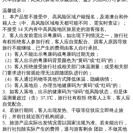
温馨提示：
1、本产品暂不接受中、高风险区域户籍报名，及港澳台和外
籍人士（中、高风险区域每天都可能不同， 需实时查证）；
不接受 14 天内有中高风险地区旅居史的游客报名。
2、客人出发前需出示粤康码，如出现下列情况之一，旅行社
有权拒绝客人参加行程，客人应自觉配合。 因客人原因导致
旅行不能继续，已产生的费用由客人自行承担。
（1）客人不能出示粤康码或粤康码过期无效；
（2）客人出示的粤康码背景颜色为“黄码”或“红码”的；
（3）客人拒绝接受旅行社或相关部门体温测量；或受相关部
门要求进行留观处理无法跟随团队进行的；
（4）客人通过药物等其他方式降低体温，隐瞒病情；
（5）客人落地后，办理当地健康码为“黄码”或“红码”的；
3、如客人落地，出示的健康码为“绿码”低风险状态，但是体
温测量超过（含）37.3℃，旅行社有权拒 绝客人上车，客人应
自觉配合。
4、若旅行期间，客人出现发热、干咳等症状应立即终止旅
行，并前往就近医疗机构就诊。
5、旅游产品实际出发情况需以国家法规为准。若未能出行，
旅行社扣除实际产生的费用，退与游客剩余 团款，不做其他