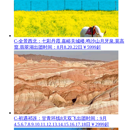
C-全景西北：七彩丹霞.嘉峪关城楼.鸣沙山月牙泉.莫高
窟.翡翠湖
出团时间：8月8.20.22日
￥5999起
C-初遇祁连：甘青环线8天双飞
出团时间：9月
4.5.6.7.8.9.10.11.12.13.14.15.16.17.18日
￥2999起