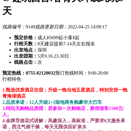
天
线路编号：
9149
线路更新日期：
2022-04-25 14:09:17
预定价格：
成人
¥5699
起
小童
¥
起
行程天数：
8天
建议提前7-14天左右报名
出发地点：
深圳
出发团期：
5月9.16.23.30日
线路点击：
次
预定热线：0755-82120032
预订热线时间：9:00-20:00
行程特色
1.甄选优质酒店住宿；升级一晚当地五星酒店，特别安排一晚
青海湖酒店
2.品质承诺：12人升级2+1陆地商务舱豪华大巴车
3.纯玩无购物品质团：若参加一次购物店，赔偿游客1500元/
人。
4.金牌导游花式讲解：风趣深入，高标准，严要求6大服务承
诺，西北气候干燥，每天无限供应矿泉水