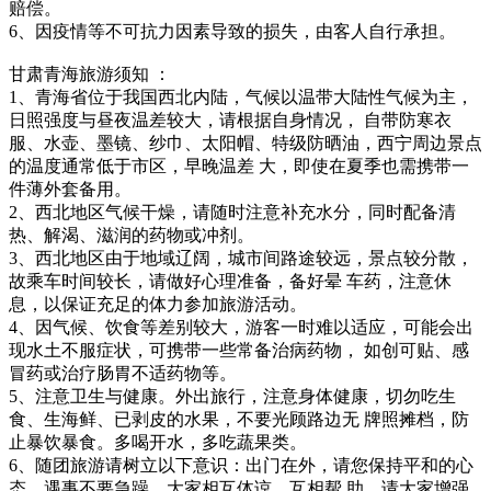
赔偿。
6、因疫情等不可抗力因素导致的损失，由客人自行承担。
甘肃青海旅游须知 ：
1、青海省位于我国西北内陆，气候以温带大陆性气候为主，
日照强度与昼夜温差较大，请根据自身情况， 自带防寒衣
服、水壶、墨镜、纱巾、太阳帽、特级防晒油，西宁周边景点
的温度通常低于市区，早晚温差 大，即使在夏季也需携带一
件薄外套备用。
2、西北地区气候干燥，请随时注意补充水分，同时配备清
热、解渴、滋润的药物或冲剂。
3、西北地区由于地域辽阔，城市间路途较远，景点较分散，
故乘车时间较长，请做好心理准备，备好晕 车药，注意休
息，以保证充足的体力参加旅游活动。
4、因气候、饮食等差别较大，游客一时难以适应，可能会出
现水土不服症状，可携带一些常备治病药物， 如创可贴、感
冒药或治疗肠胃不适药物等。
5、注意卫生与健康。外出旅行，注意身体健康，切勿吃生
食、生海鲜、已剥皮的水果，不要光顾路边无 牌照摊档，防
止暴饮暴食。多喝开水，多吃蔬果类。
6、随团旅游请树立以下意识：出门在外，请您保持平和的心
态，遇事不要急躁，大家相互体谅，互相帮 助。请大家增强