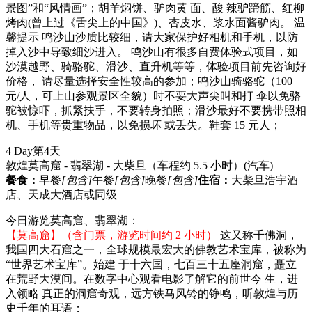
景图”和“风情画”；胡羊焖饼、驴肉黄 面、酸 辣驴蹄筋、红柳
烤肉(曾上过《舌尖上的中国》)、杏皮水、浆水面酱驴肉。 温
馨提示 鸣沙山沙质比较细，请大家保护好相机和手机，以防
掉入沙中导致细沙进入。 鸣沙山有很多自费体验式项目，如
沙漠越野、骑骆驼、滑沙、直升机等等，体验项目前先咨询好
价格， 请尽量选择安全性较高的参加；鸣沙山骑骆驼（100
元/人，可上山参观景区全貌）时不要大声尖叫和打 伞以免骆
驼被惊吓，抓紧扶手，不要转身拍照；滑沙最好不要携带照相
机、手机等贵重物品，以免损坏 或丢失。鞋套 15 元人；
4 Day
第4天
敦煌莫高窟 - 翡翠湖 - 大柴旦（车程约 5.5 小时）
(汽车)
餐食：
早餐
[包含]
午餐
[包含]
晚餐
[包含]
住宿：
大柴旦浩宇酒
店、天成大酒店或同级
今日游览莫高窟、翡翠湖：
【莫高窟】（含门票，游览时间约 2 小时）
这又称千佛洞，
我国四大石窟之一，全球规模最宏大的佛教艺术宝库，被称为
“世界艺术宝库”。始建 于十六国，七百三十五座洞窟，矗立
在荒野大漠间。在数字中心观看电影了解它的前世今 生，进
入领略 真正的洞窟奇观，远方铁马风铃的铮鸣，听敦煌与历
史千年的耳语；