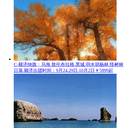
C-额济纳旗；乌海.敖伦布拉格.黑城.弱水胡杨林.怪树林
日落.额济
出团时间：9月24.29日.10月2日
￥5999起