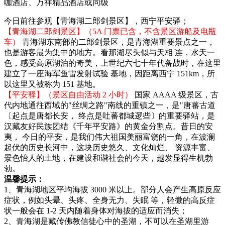
咖酒店、万祥精品酒店或同级
今日前往参观【青海湖二郎剑景区】，西宁平安驿；
【青海湖二郎剑景区】（5A 门票已含，不含景区游船及电瓶
车）
青海湖东南部的二郎剑景区，是青海湖重要景点之一，
也是游客最为集中的地方。看那湖尽头似与天相 连，水天一
色，感受高原湖泊的奇美，上世纪六七十年代备战时，在这里
建立了一座海军鱼雷发射试验 基地，因距离西宁 151km，所
以这里又被称为 151 基地。
【平安驿】（景区自由活动 2 小时）
国家 AAAA 级景区，古
代内地通往西域的"丝绸之路"南线的重镇之一，是"唐蕃古道
〔起点是唐都长安， 终点是吐蕃都城逻些〕的重要驿站，是
汉藏友好民族团结《千年平安路》的黄金分割点。昔日的安
夷， 今日的平安，是我们伟大祖国美丽富饶的一角，在波澜
起伏的历史长河中，这块历史悠久、文化灿烂、 资源丰富、
景色怡人的土地，在建设和谐社会的今天，越发显得生机勃
勃。
温馨提示：
1、青海湖地区平均海拔 3000 米以上。部分人会产生高原反应
症状，例如头晕、头疼、全身无力、失眠 等，轻微的高反症
状一般会在 1-2 天内随着身体对海拔的适应而消失；
2、青海湖是藏传佛教信徒心中的圣湖，不可以在圣湖里游