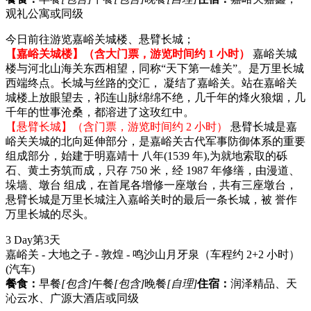
观礼公寓或同级
今日前往游览嘉峪关城楼、悬臂长城；
【嘉峪关城楼】（含大门票，游览时间约 1 小时）
嘉峪关城
楼与河北山海关东西相望，同称“天下第一雄关”。是万里长城
西端终点。长城与丝路的交汇， 凝结了嘉峪关。站在嘉峪关
城楼上放眼望去，祁连山脉绵绵不绝，几千年的烽火狼烟，几
千年的世事沧桑，都溶进了这玫红中。
【悬臂长城】（含门票，游览时间约 2 小时）
悬臂长城是嘉
峪关关城的北向延伸部分，是嘉峪关古代军事防御体系的重要
组成部分，始建于明嘉靖十 八年(1539 年),为就地索取的砾
石、黄土夯筑而成，只存 750 米，经 1987 年修缮，由漫道、
垛墙、墩台 组成，在首尾各增修一座墩台，共有三座墩台，
悬臂长城是万里长城注入嘉峪关时的最后一条长城，被 誉作
万里长城的尽头。
3 Day
第3天
嘉峪关 - 大地之子 - 敦煌 - 鸣沙山月牙泉（车程约 2+2 小时）
(汽车)
餐食：
早餐
[包含]
午餐
[包含]
晚餐
[自理]
住宿：
润泽精品、天
沁云水、广源大酒店或同级