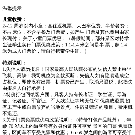
温馨提示
儿童收费：
2--12 周岁以内小童：含往返机票、大巴车位费、半价餐费；
不占床位，不含早餐及门票费，如产生 门票及其他费用由家
长现付； 关于小童门票优惠：（暑假期间，部分景区对持学
生证学生实行门票优惠政策；1.1-1.4 米之间是半 票，超 1.4
米为成人门票价，请自行携带学生证。）
特别说明：
1.失信人请勿报名！国家最高人民法院公布的失信人禁止乘坐
飞机、高铁！我司机位为全款买断，失信人 如有隐瞒造成空
占机位，即使没有出票，机票费已产生，取消只退税，此损失
由报名人自行承担！
2.特价打包回馈客户团，凡客人持有长者证、学生证、导游
证、记者证、军官证、军人残疾证等均无任何 优惠或退票,如
有未产生或自愿放弃的当地景点、住宿及赠送的项目，费用概
不退还。
3.关于门票免票或优惠政策说明：（特价打包产品除外），年
齡 70 岁以上的游客凭有效身份证件可亨受 景区的门票 免票政
策，区间车不亨受免票和优惠； 65-69 岁之间的游客可亨受半