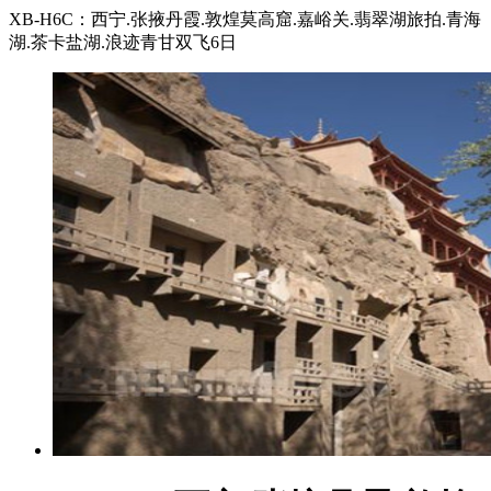
XB-H6C：西宁.张掖丹霞.敦煌莫高窟.嘉峪关.翡翠湖旅拍.青海
湖.茶卡盐湖.浪迹青甘双飞6日