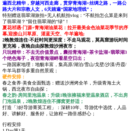
遍西北精华，穿越河西走廊，贯穿青海湖+丝绸之路，一路公
路大片和宗教人文，6天踏遍“国家地理线”；
特别赠送翡翠湖旅拍+无人机航拍vlog：“不航拍怎么算是来到
了翡翠湖？”留住翡翠湖的“绿”！
夏花祁遇·门源+青海湖油菜花：拉开最美金色油菜花季节的序
幕,迎接山川草原、湛蓝天空、牛羊遍地;
2晚敦煌连住·不赶时间更深度：不走马观花，莫高窟游玩时间
更充裕，夜晚自由探敦煌沙洲夜市；
只玩精华：不去无价值景点，囊括青海湖+茶卡盐湖+翡翠湖3
个绝色海子，夜宿青海湖畔看星空日出；
一路国家地理：地貌丰富，集高原/湖泊/雪山/戈壁/沙漠/丹霞/
牛羊马群等多重自然景观；
硬件安排：
春之食养·美食全面甄选：赠送沙洲烤全羊，升级青海土火
锅，西北夜市自由探；
春之韵·房间里泡温泉：升级1晚张掖福来登温泉酒店，不出房
门泡温泉，2晚敦煌连住不挪窝更舒适；
打造「3好导游菁英工程」：深耕10年、导游优中选优，人品
好、讲解好、服务好，让旅程一路倍感舒心；
行程安排
1 Day
第1天