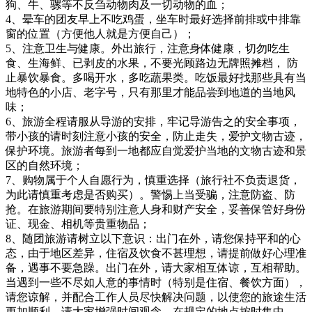
狗、牛、骡等不反刍动物肉及一切动物的血；
4、晕车的团友早上不吃鸡蛋，坐车时最好选择前排或中排靠
窗的位置（方便他人就是方便自己）；
5、注意卫生与健康。外出旅行，注意身体健康，切勿吃生
食、生海鲜、已剥皮的水果，不要光顾路边无牌照摊档， 防
止暴饮暴食。多喝开水，多吃蔬果类。吃饭最好找那些具有当
地特色的小店、老字号，只有那里才能品尝到地道的当地风
味；
6、旅游全程请服从导游的安排，牢记导游告之的安全事项，
带小孩的请时刻注意小孩的安全，防止走失，爱护文物古迹，
保护环境。旅游者每到一地都应自觉爱护当地的文物古迹和景
区的自然环境；
7、购物属于个人自愿行为，慎重选择（旅行社不负责退货，
为此请慎重考虑是否购买）。警惕上当受骗，注意防盗、防
抢。在旅游期间要特别注意人身和财产安全，妥善保管好身份
证、现金、相机等贵重物品；
8、随团旅游请树立以下意识：出门在外，请您保持平和的心
态，由于地区差异，住宿及饮食不甚理想，请提前做好心理准
备，遇事不要急躁。出门在外，请大家相互体谅，互相帮助。
当遇到一些不尽如人意的事情时（特别是住宿、餐饮方面），
请您谅解，并配合工作人员尽快解决问题，以使您的旅途生活
更加顺利。请大家增强时间观念，在规定的地点按时集中。