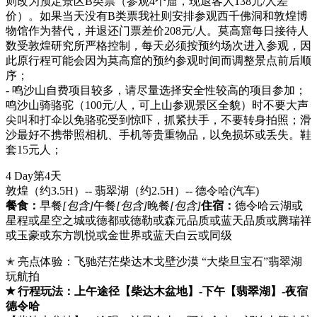
则改为预定景区B类票（参观4个窟，现退客人138元/人差
价）。如果当天没有B类票我社则安排参观西千佛洞和敦煌博
物馆作为替代，并退还门票差价208元/人。莫高窟每日接待人
数受敦煌研究所严格控制，每天必须按预约场次进入参观，因
此原行程可能会因为莫高窟的预约参观时间而调整景点前后顺
序；
- 鸣沙山自费项目较多，请尽量选择安全性较高的项目参加；
鸣沙山骑骆驼（100元/人，可上山参观景区全貌）时不要大声
尖叫和打伞以免骆驼受到惊吓，抓紧扶手，不要转身拍照；滑
沙最好不携带照相机、手机等贵重物品，以免损坏或丢失。鞋
套15元人；
4 Day
第4天
敦煌（约3.5H）-- 翡翠湖（约2.5H）-- 德令哈
(汽车)
餐食：
早餐
[包含]
午餐
[包含]
晚餐
[包含]
住宿：
德令哈云湖或
星程或星空之城或德都或德勒或森元品质或蓝天品质或腾瑞祥
或玉豪或东方凯悦或金世界或蓝天白云或同级
✭ 亮点体验：飞驰茫茫柴达木戈壁沙漠 “大柴旦宝石”翡翠湖
玩航拍
✭ 行程玩法：上午途径【柴达木盆地】-下午【翡翠湖】-夜宿
德令哈