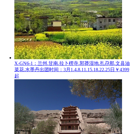
X-GN6-1：兰州.甘南.拉卜楞寺.郭莽湿地.扎尕那.文县油
菜花.水墨丹
出团时间：3月1.4.8.11.15.18.22.25日
￥4399
起