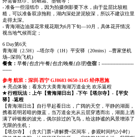
外需备丝巾、防晒霜、墨镜等；
- 准备一些湿纸巾，因为拍摄倒影要下水，由于盐层比较粗
糙，可以准备双凉拖鞋，湖内深处淤泥较深，所以不建议往里
走得太深。
- 青海湖边油菜花常规花期为6月下旬—10月，具体花开情况
视当地气候而定；
6 Day
第6天
青海湖（2.5H）--塔尔寺（1H）平安驿（20mins）--曹家堡机
场--深圳
(飞机)
餐食：
早餐
[包含]
午餐
[包含]
晚餐
[自理]
住宿：
---------------------
------
参考 航班：深圳-西宁 GJ8683 0650-1145 经停恩施
✭ 亮点体验：看东方大美青海湖万道金光 欢乐返程
✭ 行程玩法：上午【青海湖日出】-下午【塔尔寺】-【平安
驿】-返程
【青海湖日出】自行早起看日出，广阔的天空，平静的湖面，
携着若明若暗的微蓝，当万道金光从云层穿透而出，湖面上洒
满了碎银般的波光，偶尔掠过的飞鸟，给这静谧的风景增添了
无限的生机；
【塔尔寺】（含大门票+讲解费+区间车，参观时间约2小时）