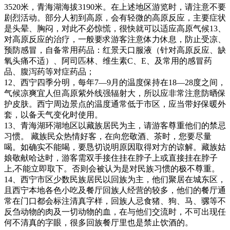
3520米，青海湖海拔3190米。在上述地区游览时，请注意不要
剧烈活动。部分人初到高原，会有轻微的高原反应，主要症状
是头晕、胸闷，对此不必惊慌，很快就可以适应高原气候13、
对高原反应的治疗，一般要求游客注意体力休息，防止受凉、
预防感冒，自备常用药品：红景天口服液（针对高原反应、缺
氧头痛不适）、阿司匹林、维生素C、E、及常用的感冒药
品、腹泻药等对症药品；
12、西宁四季分明，每年7—9月的温度保持在18—28度之间，
气候凉爽宜人但高原紫外线强辐射大，所以应非常注意防晒保
护皮肤。西宁周边景点的温度通常低于市区，应当带好保暖外
套，以备天气变化时使用。
13、青海湖环湖地区以藏族居民为主，请游客尊重他们的禁忌
习惯。 藏族民众热情好客，在向您敬酒、茶时，您要尽量
喝。如确实不能喝，要恳切说明原因取得对方的谅解。藏族姑
娘敬献哈达时，游客需双手接住挂在脖子上或直接挂在脖子
上,不能立即取下。否则会被认为是对民族习惯的极不尊重。
14、西宁市区少数民族居民以回族为主，他们聚居在城东区，
且西宁本地各色小吃及餐厅回族人经营的较多，他们的餐厅通
常在门口都会标注清真字样，回族人忌食猪、狗、马、骡等不
反刍动物的肉及一切动物的血，在与他们交流时，不可出现任
何不清真的字眼，很多回族餐厅里也是禁止饮酒的。