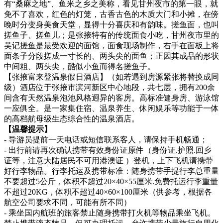
有“桑麻之地”、鱼米之乡之美称，看见甘州夜市的第一眼，就
免不了喜欢，红色的灯笼，古香古色的木质大门和小摊，在傍
晚时分变身美食天堂，显得十分喜庆和有韵味。搓鱼面，也叫
搓鱼子、搓鱼儿；是张掖特有的传统面食小吃，甘州夜市里的
吴记搓鱼是最受欢迎的面馆，面食现场制作，右手在面板上将
面条子分段搓成一寸长的、两头尖的面鱼；正因其成品的形状
中间粗、两头尖，酷似小鱼而得名搓鱼子。
【张掖富来登温泉假日酒店】（如若遇到房源紧张将替换成同
级）酒店位于张掖市滨河新区中心地段，共七层，拥有200余
间含有天然温泉泡池风格迥异的客房。高标准健身房、游泳馆
一应俱全。是一家集住宿、温泉养生、休闲娱乐等功能于一体
的高档航母级生态综合性的温泉酒店。
【温馨提示】
- 导游员提前一天电话或短信联系客人，请保持手机畅通；
- 出行前请再次确认携带有效身份证原件（身份证.护照.回乡
证等，注意大陆居民不可用港澳证 ）登机，上下飞机请携带
好行李物品。行李托运及携带标准：随身携带手提行李总重量
不要超过5公斤，体积不超过20×40×55厘米.免费托运行李重量
不超过20KG，体积不超过40×60×100厘米（供参考，根据各
航空公司要求不同，可能有所不同）
- 乘坐国内航班的旅客禁止随身携带打火机等物品乘坐飞机。