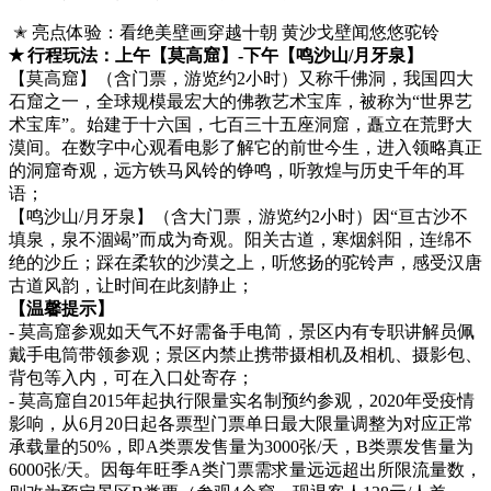
✭ 亮点体验：看绝美壁画穿越十朝 黄沙戈壁闻悠悠驼铃
✭ 行程玩法：上午【莫高窟】-下午【鸣沙山/月牙泉】
【莫高窟】（含门票，游览约2小时）又称千佛洞，我国四大
石窟之一，全球规模最宏大的佛教艺术宝库，被称为“世界艺
术宝库”。始建于十六国，七百三十五座洞窟，矗立在荒野大
漠间。在数字中心观看电影了解它的前世今生，进入领略真正
的洞窟奇观，远方铁马风铃的铮鸣，听敦煌与历史千年的耳
语；
【鸣沙山/月牙泉】（含大门票，游览约2小时）因“亘古沙不
填泉，泉不涸竭”而成为奇观。阳关古道，寒烟斜阳，连绵不
绝的沙丘；踩在柔软的沙漠之上，听悠扬的驼铃声，感受汉唐
古道风韵，让时间在此刻静止；
【温馨提示】
- 莫高窟参观如天气不好需备手电简，景区内有专职讲解员佩
戴手电筒带领参观；景区内禁止携带摄相机及相机、摄影包、
背包等入内，可在入口处寄存；
- 莫高窟自2015年起执行限量实名制预约参观，2020年受疫情
影响，从6月20日起各票型门票单日最大限量调整为对应正常
承载量的50%，即A类票发售量为3000张/天，B类票发售量为
6000张/天。因每年旺季A类门票需求量远远超出所限流量数，