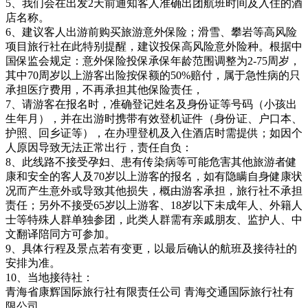
5、我们会在出发2天前通知客人准确出团航班时间及入住的酒
店名称。
6、建议客人出游前购买旅游意外保险；滑雪、攀岩等高风险
项目旅行社在此特别提醒，建议投保高风险意外险种。根据中
国保监会规定：意外保险投保承保年龄范围调整为2-75周岁，
其中70周岁以上游客出险按保额的50%赔付，属于急性病的只
承担医疗费用，不再承担其他保险责任，
7、请游客在报名时，准确登记姓名及身份证等号码（小孩出
生年月），并在出游时携带有效登机证件（身份证、户口本、
护照、回乡证等），在办理登机及入住酒店时需提供；如因个
人原因导致无法正常出行，责任自负：
8、此线路不接受孕妇、患有传染病等可能危害其他旅游者健
康和安全的客人及70岁以上游客的报名，如有隐瞒自身健康状
况而产生意外或导致其他损失，概由游客承担，旅行社不承担
责任；另外不接受65岁以上游客、18岁以下未成年人、外籍人
士等特殊人群单独参团，此类人群需有亲戚朋友、监护人、中
文翻译陪同方可参加。
9、具体行程及景点若有变更，以最后确认的航班及接待社的
安排为准。
10、当地接待社：
青海省康辉国际旅行社有限责任公司 青海交通国际旅行社有
限公司