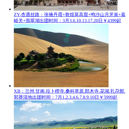
ZY-杏遇丝路：张掖丹霞+敦煌莫高窟+鸣沙山月牙泉+嘉
峪关+翡翠湖
出团时间：3月3.6.10.13.17.20日
￥4399起
XB：兰州.甘南.拉卜楞寺.桑科草原.郎木寺.花湖.扎尕那.
郭莽湿地
出团时间：7月1.2.3.4.6.7.8.9.10日
￥5999起