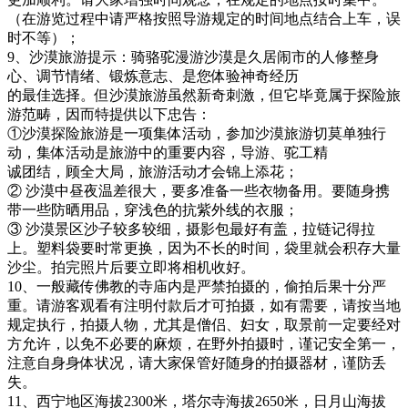
（在游览过程中请严格按照导游规定的时间地点结合上车，误
时不等）；
9、沙漠旅游提示：骑骆驼漫游沙漠是久居闹市的人修整身
心、调节情绪、锻炼意志、是您体验神奇经历
的最佳选择。但沙漠旅游虽然新奇刺激，但它毕竟属于探险旅
游范畴，因而特提供以下忠告：
①沙漠探险旅游是一项集体活动，参加沙漠旅游切莫单独行
动，集体活动是旅游中的重要内容，导游、驼工精
诚团结，顾全大局，旅游活动才会锦上添花；
② 沙漠中昼夜温差很大，要多准备一些衣物备用。要随身携
带一些防晒用品，穿浅色的抗紫外线的衣服；
③ 沙漠景区沙子较多较细，摄影包最好有盖，拉链记得拉
上。塑料袋要时常更换，因为不长的时间，袋里就会积存大量
沙尘。拍完照片后要立即将相机收好。
10、一般藏传佛教的寺庙内是严禁拍摄的，偷拍后果十分严
重。请游客观看有注明付款后才可拍摄，如有需要，请按当地
规定执行，拍摄人物，尤其是僧侣、妇女，取景前一定要经对
方允许，以免不必要的麻烦，在野外拍摄时，谨记安全第一，
注意自身身体状况，请大家保管好随身的拍摄器材，谨防丢
失。
11、西宁地区海拔2300米，塔尔寺海拔2650米，日月山海拔