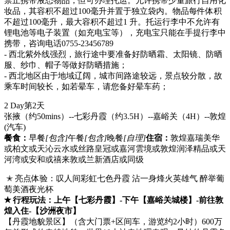
禁止携带液态物品，但可办理托运。允许携带少量旅行自用化
妆品，其容积不超过100毫升并置于独立袋内。物品每件体积
不超过100毫升，最大容积不超过1 升。托运行李中不允许有
锂电池等电子装置（如充电宝等），充电宝只能在手提行李中
携带，咨询电话0755-23456789
- 西北紫外线强烈，旅行途中要准备好防晒霜、太阳镜、防晒
服、纱巾、帽子等做好防晒措施；
- 西北地区由于地域辽阔，城市间路途较远，景点较分散，故
乘车时间较长，如若晕车，请您备好晕车药；
2 Day
第2天
张掖（约50mins）--七彩丹霞（约3.5H）--嘉峪关（4H）--敦煌
(汽车)
餐食：
早餐
[包含]
午餐
[包含]
晚餐
[自理]
住宿：
敦煌嘉瑞美华
或柏文或天沁云水或丝路皇冠或嘉河雲境或敦煌润泽精品或天
河湾或安和或禧来敦或兰新酒店或同级
✭ 亮点体验：叹人间彩虹七色丹霞 沾一身烽火英雄气 醉举葡
萄美酒夜光杯
✭ 行程玩法：上午【七彩丹霞】-下午【嘉峪关城楼】-前往敦
煌入住-【沙洲夜市】
【丹霞地貌景区】（含大门票+区间车，游览约2小时）600万