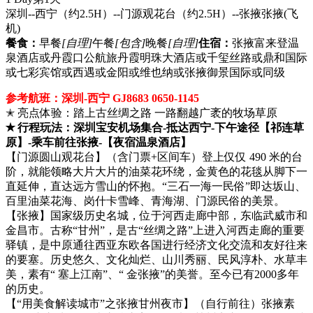
深圳--西宁（约2.5H）--门源观花台（约2.5H）--张掖张掖
(飞
机)
餐食：
早餐
[自理]
午餐
[包含]
晚餐
[自理]
住宿：
张掖富来登温
泉酒店或丹霞口公航旅丹霞明珠大酒店或千玺丝路或鼎和国际
或七彩宾馆或西遇或金阳或维也纳或张掖御景国际或同级
参考航班：深圳-西宁 GJ8683 0650-1145
✭ 亮点体验：踏上古丝绸之路 一路翻越广袤的牧场草原
✭ 行程玩法：深圳宝安机场集合-抵达西宁-下午途径【祁连草
原】-乘车前往张掖-【夜宿温泉酒店】
【门源圆山观花台】（含门票+区间车）登上仅仅 490 米的台
阶，就能领略大片大片的油菜花环绕，金黄色的花毯从脚下一
直延伸，直达远方雪山的怀抱。“三石一海一民俗”即达坂山、
百里油菜花海、岗什卡雪峰、青海湖、门源民俗的美景。
【张掖】国家级历史名城，位于河西走廊中部，东临武威市和
金昌市。古称“甘州”，是古“丝绸之路”上进入河西走廊的重要
驿镇，是中原通往西亚东欧各国进行经济文化交流和友好往来
的要塞。历史悠久、文化灿烂、山川秀丽、民风淳朴、水草丰
美，素有“ 塞上江南”、“ 金张掖”的美誉。至今已有2000多年
的历史。
【“用美食解读城市”之张掖甘州夜市】（自行前往）张掖素