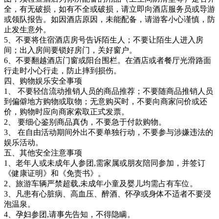
全，有无破损，如有不全或破损，请立即向酒店服务员或导游
或领队报告。如因酒店原因，未能配备，请游客小心谨慎，防
止发生意外。
5、不要将住宿酒店房号告诉陌生人；不要让陌生人进入房
间；出入房间要锁好房门，关好窗户。
6、不要翻越酒店门窗或阳台围栏。在酒店或者餐厅光滑路面
行走时小心行走，防止摔到损伤。
四、购物娱乐安全事项
1、 不要轻信流动推销人员的商品推荐；不要随商品推销人员
到偏僻地方购物或取物；无意购买时，不要向商家问价或还
价，购物时应向商家索取正式发票。
2、 要细心鉴别商品真伪，不要急于付款购物。
3、 在自由活动期间外出不要单独行动，不要参与涉嫌违法的
娱乐活动。
五、其他安全注意事项
1、老年人或未成年人参团,需家属或朋友陪同参加，并签订
《健康证明》和《免责书》。
2、旅游车辆严禁超载,未成年小童及婴儿均需占有车位。
3、凡患有心脏病、高血压、醉酒、怀孕或身体不适者不要浸
泡温泉。
4、孕妇参团,请事先告知，不得隐瞒。