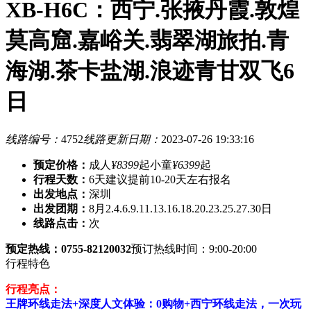
XB-H6C：西宁.张掖丹霞.敦煌
莫高窟.嘉峪关.翡翠湖旅拍.青
海湖.茶卡盐湖.浪迹青甘双飞6
日
线路编号：
4752
线路更新日期：
2023-07-26 19:33:16
预定价格：
成人
¥8399
起
小童
¥6399
起
行程天数：
6天
建议提前10-20天左右报名
出发地点：
深圳
出发团期：
8月2.4.6.9.11.13.16.18.20.23.25.27.30日
线路点击：
次
预定热线：0755-82120032
预订热线时间：9:00-20:00
行程特色
行程亮点：
王牌环线走法+深度人文体验：0购物+西宁环线走法，一次玩