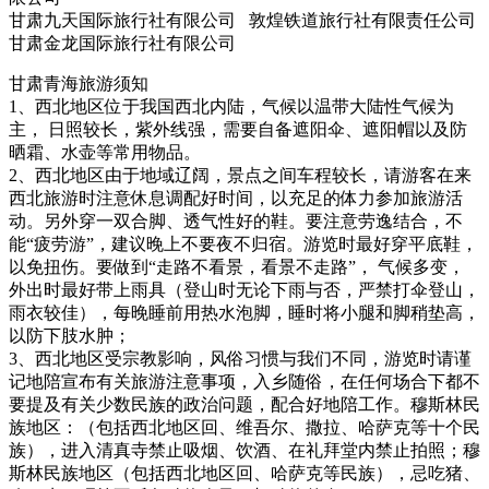
甘肃九天国际旅行社有限公司 敦煌铁道旅行社有限责任公司
甘肃金龙国际旅行社有限公司
甘肃青海旅游须知
1、西北地区位于我国西北内陆，气候以温带大陆性气候为
主， 日照较长，紫外线强，需要自备遮阳伞、遮阳帽以及防
晒霜、水壶等常用物品。
2、西北地区由于地域辽阔，景点之间车程较长，请游客在来
西北旅游时注意休息调配好时间，以充足的体力参加旅游活
动。另外穿一双合脚、透气性好的鞋。要注意劳逸结合，不
能“疲劳游”，建议晚上不要夜不归宿。游览时最好穿平底鞋，
以免扭伤。要做到“走路不看景，看景不走路”， 气候多变，
外出时最好带上雨具（登山时无论下雨与否，严禁打伞登山，
雨衣较佳），每晚睡前用热水泡脚，睡时将小腿和脚稍垫高，
以防下肢水肿；
3、西北地区受宗教影响，风俗习惯与我们不同，游览时请谨
记地陪宣布有关旅游注意事项，入乡随俗，在任何场合下都不
要提及有关少数民族的政治问题，配合好地陪工作。穆斯林民
族地区：（包括西北地区回、维吾尔、撒拉、哈萨克等十个民
族），进入清真寺禁止吸烟、饮酒、在礼拜堂内禁止拍照；穆
斯林民族地区（包括西北地区回、哈萨克等民族），忌吃猪、