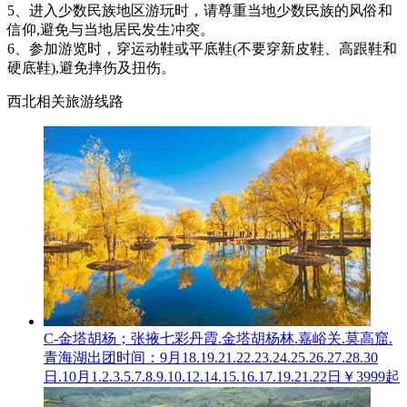
5、进入少数民族地区游玩时，请尊重当地少数民族的风俗和
信仰,避免与当地居民发生冲突。
6、参加游览时，穿运动鞋或平底鞋(不要穿新皮鞋、高跟鞋和
硬底鞋),避免摔伤及扭伤。
西北相关旅游线路
C-金塔胡杨；张掖七彩丹霞.金塔胡杨林.嘉峪关.莫高窟.
青海湖
出团时间：9月18.19.21.22.23.24.25.26.27.28.30
日.10月1.2.3.5.7.8.9.10.12.14.15.16.17.19.21.22日
￥3999起