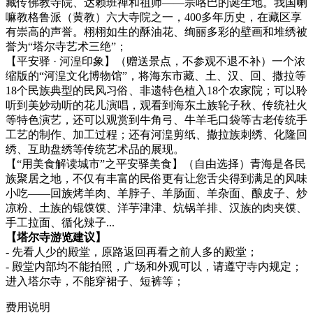
藏传佛教寺院、达赖班禅和祖师——宗咯巴的诞生地。我国喇
嘛教格鲁派（黄教）六大寺院之一，400多年历史，在藏区享
有崇高的声誉。栩栩如生的酥油花、绚丽多彩的壁画和堆绣被
誉为“塔尔寺艺术三绝”；
【平安驿 · 河湟印象】（赠送景点，不参观不退不补）一个浓
缩版的“河湟文化博物馆”，将海东市藏、土、汉、回、撒拉等
18个民族典型的民风习俗、非遗特色植入18个农家院；可以聆
听到美妙动听的花儿演唱，观看到海东土族轮子秋、传统社火
等特色演艺，还可以观赏到牛角弓、牛羊毛口袋等古老传统手
工艺的制作、加工过程；还有河湟剪纸、撒拉族刺绣、化隆回
绣、互助盘绣等传统艺术品的展现。
【“用美食解读城市”之平安驿美食】（自由选择）青海是各民
族聚居之地，不仅有丰富的民俗更有让您舌尖得到满足的风味
小吃——回族烤羊肉、羊脖子、羊肠面、羊杂面、酿皮子、炒
凉粉、土族的锟馍馍、洋芋津津、炕锅羊排、汉族的肉夹馍、
手工拉面、循化辣子...
【塔尔寺游览建议】
- 先看人少的殿堂，原路返回再看之前人多的殿堂；
- 殿堂内部均不能拍照，广场和外观可以，请遵守寺内规定；
进入塔尔寺，不能穿裙子、短裤等；
费用说明