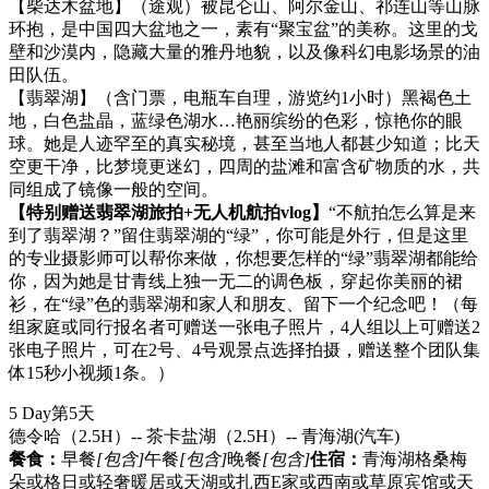
【柴达木盆地】（途观）被昆仑山、阿尔金山、祁连山等山脉
环抱，是中国四大盆地之一，素有“聚宝盆”的美称。这里的戈
壁和沙漠内，隐藏大量的雅丹地貌，以及像科幻电影场景的油
田队伍。
【翡翠湖】（含门票，电瓶车自理，游览约1小时）黑褐色土
地，白色盐晶，蓝绿色湖水…艳丽缤纷的色彩，惊艳你的眼
球。她是人迹罕至的真实秘境，甚至当地人都甚少知道；比天
空更干净，比梦境更迷幻，四周的盐滩和富含矿物质的水，共
同组成了镜像一般的空间。
【特别赠送翡翠湖旅拍+无人机航拍vlog】
“不航拍怎么算是来
到了翡翠湖？”留住翡翠湖的“绿”，你可能是外行，但是这里
的专业摄影师可以帮你来做，你想要怎样的“绿”翡翠湖都能给
你，因为她是甘青线上独一无二的调色板，穿起你美丽的裙
衫，在“绿”色的翡翠湖和家人和朋友、留下一个纪念吧！（每
组家庭或同行报名者可赠送一张电子照片，4人组以上可赠送2
张电子照片，可在2号、4号观景点选择拍摄，赠送整个团队集
体15秒小视频1条。）
5 Day
第5天
德令哈（2.5H）-- 茶卡盐湖（2.5H）-- 青海湖
(汽车)
餐食：
早餐
[包含]
午餐
[包含]
晚餐
[包含]
住宿：
青海湖格桑梅
朵或格日或轻奢暖居或天湖或扎西E家或西南或草原宾馆或天