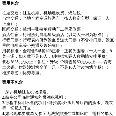
费用包含
往返交通；往返机票、机场建设费、燃油税；
当地交通：当地全程空调旅游车（按人数定车型，保证一人一
正座）；
区间交通：兰州—张掖单程动车二等座位票；
酒店住宿：行程所列当地星级酒店（以两人一房为标准）；
行程门票：行程表内所列景点首道大门票（不含小门票、景区
里的电瓶车等小交通及娱乐项目）
用餐标准：全程含5早餐和8正餐；正餐为围餐（十人一桌，8
菜一汤，如人数不足10人，则根据实际人数酌情安排用餐）；
餐标￥35元/人/正；备注：升级1个特色餐60元/人/正——青海
土火锅、赠送沙洲烤全羊一只（不足10人时改为烤羊腿）；
地接导游：优秀导游。
费用不包含
1.深圳机场往返机场接送。
2.航空公司临时通知的燃油税涨幅；
3.行程中标明不含的项目和行程以外酒店餐厅内的酒水、洗衣
等一切私人开支；
4.如出现单男或单女参团无法安排拼住或加床时，需补的单人