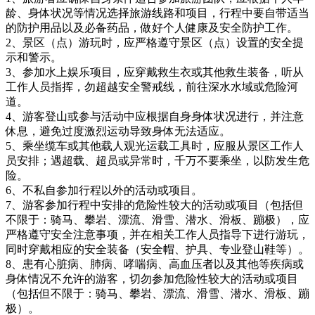
龄、身体状况等情况选择旅游线路和项目，行程中要自带适当
的防护用品以及必备药品，做好个人健康及安全防护工作。
2、景区（点）游玩时，应严格遵守景区（点）设置的安全提
示和警示。
3、参加水上娱乐项目，应穿戴救生衣或其他救生装备，听从
工作人员指挥，勿超越安全警戒线，前往深水水域或危险河
道。
4、游客登山或参与活动中应根据自身身体状况进行，并注意
休息，避免过度激烈运动导致身体无法适应。
5、乘坐缆车或其他载人观光运载工具时，应服从景区工作人
员安排；遇超载、超员或异常时，千万不要乘坐，以防发生危
险。
6、不私自参加行程以外的活动或项目。
7、游客参加行程中安排的危险性较大的活动或项目（包括但
不限于：骑马、攀岩、漂流、滑雪、潜水、滑板、蹦极），应
严格遵守安全注意事项，并在相关工作人员指导下进行游玩，
同时穿戴相应的安全装备（安全帽、护具、专业登山鞋等）。
8、患有心脏病、肺病、哮喘病、高血压者以及其他等疾病或
身体情况不允许的游客，切勿参加危险性较大的活动或项目
（包括但不限于：骑马、攀岩、漂流、滑雪、潜水、滑板、蹦
极）。