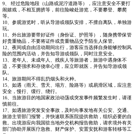
9、 经过危险地段（山路或泥泞道路等），应注意安全不要打
闹嬉戏，不相互拥挤等，前往险峻处游览，不要攀登、攀爬
等。
10、参观游览时，听从导游或领队安排，不擅自离队，单独游
玩。
11、外出旅游要带好证件（身份证、护照等），随身携带保管
好贵重物品，不要将证件或贵重物品交予陌生人保管。
12、夜间或自由活动期间出行，游客应当选择自身能够控制风
险的范围内活动，并告知导游或领队，同时注意安全。
13、老年人、未成年人、残疾人等旅游者，旅游中遇身体不
适，不要强求和存侥幸心理，应立即就医，并告知导游或领
队。
14、旅游期间不得乱扔烟头和火种。
15、如遇（雨天、雪天、塌方、险路等）或易滑区域，应注意
安全，慢行、缓行、绕行。
16、当旅游目的地国家政治动荡或突发事件频繁发生时，请谨
慎前往。
17、如遇旅游突发安全事故，及时向事发地有关公安、交通、
旅游主管部门报警，并快速联系医院提供救助，组织必要的自
救。出境游应向我国驻当地外交机构报告救助，请求境外有关
部门协助开展医疗急救、财产保护、安置安抚和游客转移等工