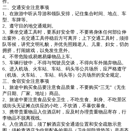
作。
二、交通安全注意事项
1、在旅游中听从导游和领队安排，记住集合时间、地点、车
型、车牌等。
2、遵守目的地交通规则。
3、乘坐交通工具时，要系好安全带，不要将身体任何部位伸
出窗外，在交通工具停稳后方可离开；上下交通工具时，须排
队等候，讲究文明礼貌，并优先照顾老人、儿童、妇女，切勿
拥挤，打闹嬉戏，以免发生意外。
4、不带危险或易燃易爆物品上车。
5、车辆行驶中，不得与驾驶员交谈，不得向车外抛弃物品。
6、进入机场、火车站、车站、码头等公共场所，应严格遵守
（机场、火车站、、车站、码头等）公共场所的安全规定。
三、食宿安全注意事项
1、旅途中购买食品要注意食品质量，不要购买“三无”（无生
产日期、厂家、地址）商品。
2、旅途中要注意食品安全卫生，不吃生食、刺身、不吃景区
或街头无证摊点供应的小吃，不饮酒，不暴饮暴食。
3、携带贵重物品入住酒店时，应及时办理贵重物品寄存，行
李物品不脱离视线。
4、入住酒店后，须了解酒店安全通道位置和安全疏散示意
图；须检查酒店为你所配备的用品（卫生间防滑垫等）是否齐