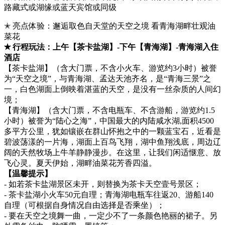
路藏式或湖缘或蓝天宾馆或同级
✭ 亮点体验：邂逅取色自天堂的天空之境 看青海湖畔壮观油
菜花
✭ 行程玩法：上午【茶卡盐湖】-下午【青海湖】-青海湖入住
酒店
【茶卡盐湖】（含大门票，不含小火车、游览约3小时）被誉
为“天空之境”，与青海湖、孟达天池齐名，是“青海三景”之
一，白色湖面上倒映着湛蓝的天空，是没有一丝杂质的人间幻
境；
【青海湖】（含大门票，不含电瓶车、不含游船，游览约1.5
小时）被誉为“陆心之海”，中国最大的内陆咸水湖,面积4500
多平方公里，犹如镶嵌在群山怀抱之中的一颗蓝宝石，近看是
碧波荡漾的一片海，湖面上百鸟飞翔，湖中鱼翔浅底，周边辽
阔的天然牧场上牛羊静静漫步。在这里，让我们闲适惬意、放
飞心灵。夏天伊始，湖畔油菜花芳香四溢。
【温馨提示】
- 如若茶卡盐湖景区未开，则替换为茶卡天空壹号景区；
- 茶卡盐湖小火车50元自理；青海湖电瓶车往返20、游船140
自理（可根据自身情况自由选择是否乘坐）；
- 要在天空之境舞一曲，一定少不了一条颜色艳丽的裙子。另