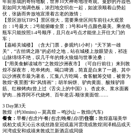
年前形成的奇特地貌，世界10大神奇地理奇观。曼妙的丹霞色
彩如同大地调色板，浓烈地交织在一起，如波浪顺着山势起
伏，张扬而奔放地宣泄着古老的激情；
【景区游玩TIPS】景区很大，需要乘坐区间车前往4大观景
台：1号最大；2号能俯瞰全景；3号和4号点颜色最美。乘坐电
瓶车只能按照1-4号顺序，且只在4号点才能坐上开往大门的
车；
【嘉峪关城楼】（含大门票，参观约1小时）“天下第一雄
关”，“古丝绸之路”的必经之地，站在城楼上放眼望去，祁连
山脉绵绵不绝，叹几千年的烽火狼烟与世事沧桑；
【“用美食解读城市”之敦煌沙洲夜市】（可自行前往）来到敦
煌不探夜市，吃串烤肉、喝口啤酒，简直是白来了一趟。其中
以沙洲夜市最为著名，汇集八方吃喝，食客觥筹交错，被誉为
敦煌“夜景图”和“风情画”；胡羊焖饼、驴肉黄面、酸辣驴蹄
筋、红柳烤肉(曾上过《舌尖上的中国》)、杏皮水、浆水面酱
驴肉…推荐阿不代烧烤、百年老店-顺张黄面馆……
3 Day
第3天
敦煌（约30mins) -- 莫高窟 -- 鸣沙山 -- 敦煌
(汽车)
餐食：
早餐
[包含]
午餐
[包含]
晚餐
[自理]
住宿：
敦煌嘉瑞美华
或柏文或天沁云水或丝路皇冠或嘉河雲境或敦煌润泽精品或天
河湾或安和或禧来敦或兰新酒店或同级