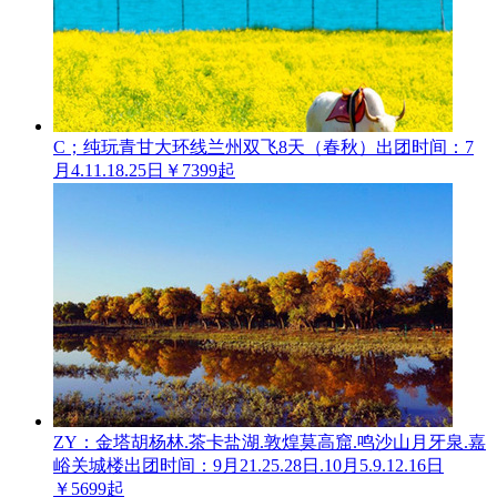
C；纯玩青甘大环线兰州双飞8天（春秋）
出团时间：7
月4.11.18.25日
￥7399起
ZY：金塔胡杨林.茶卡盐湖.敦煌莫高窟.鸣沙山月牙泉.嘉
峪关城楼
出团时间：9月21.25.28日.10月5.9.12.16日
￥5699起