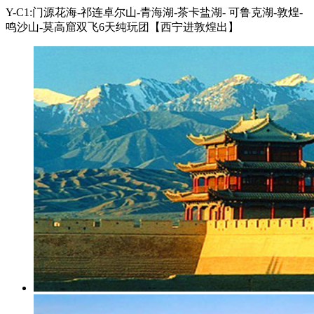
Y-C1:门源花海-祁连卓尔山-青海湖-茶卡盐湖- 可鲁克湖-敦煌-
鸣沙山-莫高窟双飞6天纯玩团【西宁进敦煌出】