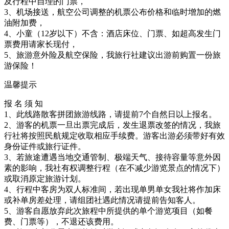
及行程中自理的门票，
3、机场接送，航空公司调整的机票公布价格和临时增加的燃
油附加费，
4、小童（12岁以下）不含：酒店床位、门票、如超高发生门
票费用请家长现付，
5、旅游意外险及航空保险，我旅行社建议出游前购置一份旅
游保险！
温馨提示
报 名 须 知
1、此线路散客拼团旅游线路，请提前7个自然日以上报名。
2、游客的机票一旦出票完成后，发生退票改签的情况，我旅
行社将按照民航规定收取相应手续费。游客出游必须带好有效
身份证件或旅行证件。
3、若旅途遭遇当地交通管制、极端天气、接待容量等意外因
素的影响，我社有权调整行程（在不减少游览景点的情况下）
或取消原定旅游计划。
4、行程中客房为双人标准间，若出现单男单女我社将作加床
或补单房差处理，请组团社遇此情况请提前告知客人。
5、游客自愿放弃此次旅程中所提供的单个游览项目（如餐
费、门票等），不退还该费用。