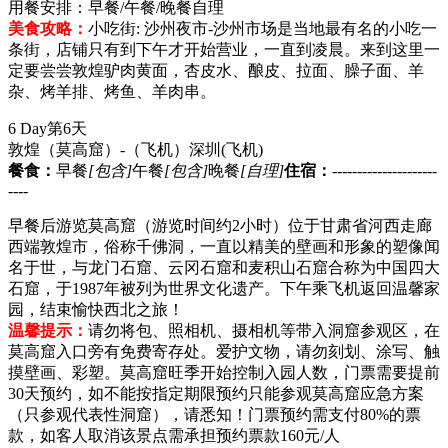
用餐安排：早餐/午餐/晚餐自理
美食攻略：
小吃街: 沙州夜市-沙州市场是当地最有名的小吃一
条街，店铺只有到下午才开始营业，一直到凌晨。来到这里一
定要尝尝敦煌驴肉黄面，杏皮水、酿皮、拉面、臊子面、羊
杂、烤羊排、烤鱼、羊肉串。
6 Day
第6天
敦煌（莫高窟）-（飞机）深圳
(飞机)
餐食：
早餐
[包含]
午餐
[包含]
晚餐
[自理]
住宿：
---------------------
----
早餐后游览莫高窟（游览时间约2小时）位于甘肃省河西走廊
西端敦煌市，俗称千佛洞，一直以精美的壁画和形象的塑像闻
名于世，与龙门石窟、云冈石窟和麦积山石窟合称为中国四大
石窟，于1987年被列为世界文化遗产。下午乘飞机返回温馨家
园，结束愉快西北之旅！
温馨提示：
请勿将包、照相机、摄相机等带入洞窟参观区，在
莫高窟入口旁有免费寄存处。爱护文物，请勿刻划、涂写、触
摸壁画、彩塑。莫高窟旺季开始控制入园人数，门票需要提前
30天预约，如不能按指定期限预约只能参观莫高窟应急方案
（只参观代表性洞窟），请悉知！门票预约需支付80%的票
款，如客人取消该景点需承担预约票款160元/人