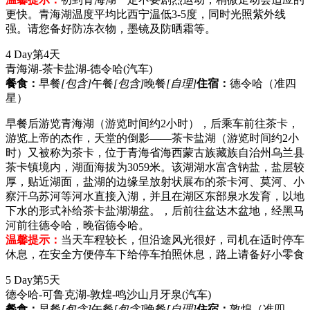
更快。青海湖温度平均比西宁温低3-5度，同时光照紫外线
强。请您备好防冻衣物，墨镜及防晒霜等。
4 Day
第4天
青海湖-茶卡盐湖-德令哈
(汽车)
餐食：
早餐
[包含]
午餐
[包含]
晚餐
[自理]
住宿：
德令哈（准四
星）
早餐后游览青海湖（游览时间约2小时），后乘车前往茶卡，
游览上帝的杰作，天堂的倒影——茶卡盐湖（游览时间约2小
时）又被称为茶卡，位于青海省海西蒙古族藏族自治州乌兰县
茶卡镇境内，湖面海拔为3059米。该湖湖水富含钠盐，盐层较
厚，贴近湖面，盐湖的边缘呈放射状展布的茶卡河、莫河、小
察汗乌苏河等河水直接入湖，并且在湖区东部泉水发育，以地
下水的形式补给茶卡盐湖湖盆。，后前往盆达木盆地，经黑马
河前往德令哈，晚宿德令哈。
温馨提示：
当天车程较长，但沿途风光很好，司机在适时停车
休息，在安全方便停车下给停车拍照休息，路上请备好小零食
5 Day
第5天
德令哈-可鲁克湖-敦煌-鸣沙山月牙泉
(汽车)
餐食：
早餐
[包含]
午餐
[包含]
晚餐
[自理]
住宿：
敦煌（准四