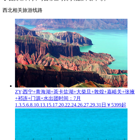
西北相关旅游线路
ZY;西宁+青海湖+茶卡盐湖+大柴旦+敦煌+嘉峪关+张掖
+祁连+门源+水
出团时间：7月
1.3.5.6.8.10.13.15.17.20.22.24.26.27.29.31日
￥5399起