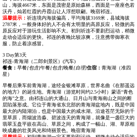
山，海拔4667米，东面是茂密是原始森林，西面是一座座色若
沃丹，灿若红霞的丹霞山让人浮想联翩。晚宿祁连。
温馨提示：
祈连境内海拔偏高，平均海拔3169米，县城海拔
2787米，一般身体好的人不会有太明显的高原反应，轻微的高
原反应对于游玩生活影响不大。初到祈连不要剧烈运动，稍微
走动会适应的更快。祁连的夜晚比较凉爽，注意携带御寒衣
服，防止着凉感冒。
3 Day
第3天
祁连-青海湖（二郎剑景区）
(汽车)
餐食：
早餐
[包含]
午餐
[包含]
晚餐
[自理]
住宿：
青海湖（准四
星）
早餐后乘车前青海湖，途经金银滩草原，世界名曲《在那遥远
的地方》的诞生地。青海湖（游览时间约2.5小时）蒙语“青色
的海”之意。由祁连山的大通山、日月山与青海南山之间的断
层陷落形成。它位于青海省东北部的青海湖盆地内，既是中国
最大的内陆湖泊，也是中国最大的咸水湖。沿途苍茫无际的千
里草原，而烟波浩淼、碧波连天的青海湖，就像是一盏巨大的
翡翠玉盘平嵌在高山、草原之间，构成了一幅山、湖、草原相
映成趣的壮美风光和绮丽景色。晚宿青海湖
温馨提示：
初到青海湖一定不要剧烈运动，稍微走动会适应的