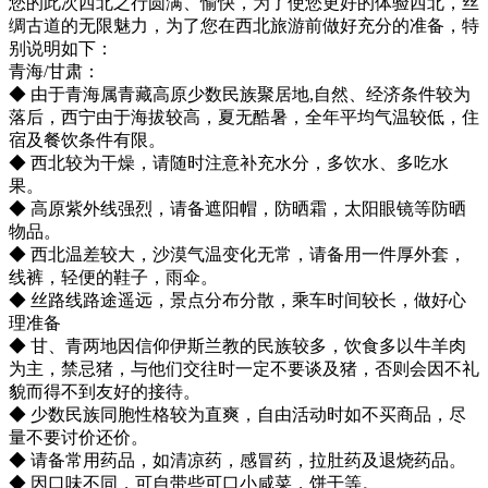
您的此次西北之行圆满、愉快，为了使您更好的体验西北，丝
绸古道的无限魅力，为了您在西北旅游前做好充分的准备，特
别说明如下：
青海/甘肃：
◆ 由于青海属青藏高原少数民族聚居地,自然、经济条件较为
落后，西宁由于海拔较高，夏无酷暑，全年平均气温较低，住
宿及餐饮条件有限。
◆ 西北较为干燥，请随时注意补充水分，多饮水、多吃水
果。
◆ 高原紫外线强烈，请备遮阳帽，防晒霜，太阳眼镜等防晒
物品。
◆ 西北温差较大，沙漠气温变化无常，请备用一件厚外套，
线裤，轻便的鞋子，雨伞。
◆ 丝路线路途遥远，景点分布分散，乘车时间较长，做好心
理准备
◆ 甘、青两地因信仰伊斯兰教的民族较多，饮食多以牛羊肉
为主，禁忌猪，与他们交往时一定不要谈及猪，否则会因不礼
貌而得不到友好的接待。
◆ 少数民族同胞性格较为直爽，自由活动时如不买商品，尽
量不要讨价还价。
◆ 请备常用药品，如清凉药，感冒药，拉肚药及退烧药品。
◆ 因口味不同，可自带些可口小咸菜，饼干等。