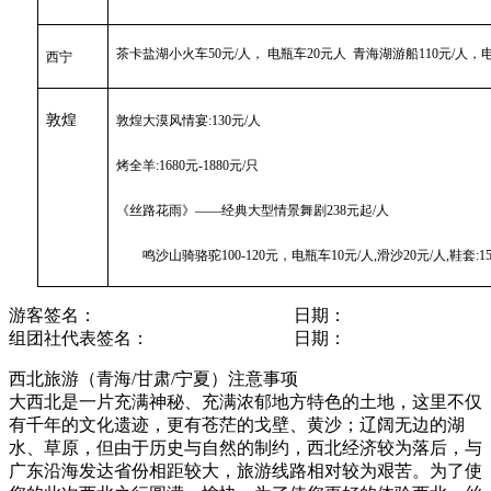
茶卡盐湖小火车
50
元/人， 电瓶车20元人 青海湖游船110元/人
西宁
敦煌
敦煌大漠风情宴:130元/人
烤全羊:1680元-1880元/只
《丝路花雨》——经典大型情景舞剧238元起/人
鸣沙山骑骆驼100-120元，电瓶车10元/人,滑沙20元/人,鞋套:1
游客签名： 日期：
组团社代表签名： 日期：
西北旅游（青海/甘肃/宁夏）注意事项
大西北是一片充满神秘、充满浓郁地方特色的土地，这里不仅
有千年的文化遗迹，更有苍茫的戈壁、黄沙；辽阔无边的湖
水、草原，但由于历史与自然的制约，西北经济较为落后，与
广东沿海发达省份相距较大，旅游线路相对较为艰苦。为了使