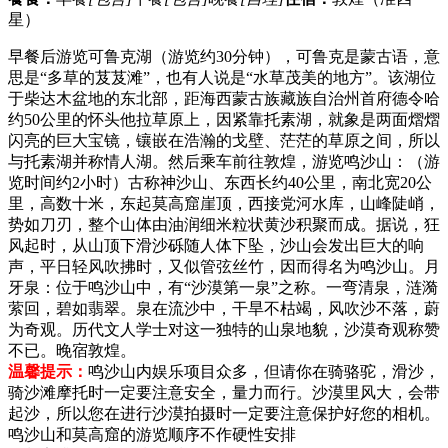
星）
早餐后游览可鲁克湖（游览约30分钟），可鲁克是蒙古语，意
思是“多草的芨芨滩”，也有人说是“水草茂美的地方”。该湖位
于柴达木盆地的东北部，距海西蒙古族藏族自治州首府德令哈
约50公里的怀头他拉草原上，因紧靠托素湖，就象是两面熠熠
闪亮的巨大宝镜，镶嵌在浩瀚的戈壁、茫茫的草原之间，所以
与托素湖并称情人湖。然后乘车前往敦煌，游览鸣沙山：（游
览时间约2小时）古称神沙山、东西长约40公里，南北宽20公
里，高数十米，东起莫高窟崖顶，西接党河水库，山峰陡峭，
势如刀刃，整个山体由油润细米粒状黄沙积聚而成。据说，狂
风起时，从山顶下滑沙砾随人体下坠，沙山会发出巨大的响
声，平日轻风吹拂时，又似管弦丝竹，因而得名为鸣沙山。月
牙泉：位于鸣沙山中，有“沙漠第一泉”之称。一弯清泉，涟漪
萦回，碧如翡翠。泉在流沙中，干旱不枯竭，风吹沙不落，蔚
为奇观。历代文人学士对这一独特的山泉地貌，沙漠奇观称赞
不已。晚宿敦煌。
温馨提示：
鸣沙山内娱乐项目众多，但请你在骑骆驼，滑沙，
骑沙滩摩托时一定要注意安全，量力而行。沙漠里风大，会带
起沙，所以您在进行沙漠拍摄时一定要注意保护好您的相机。
鸣沙山和莫高窟的游览顺序不作硬性安排