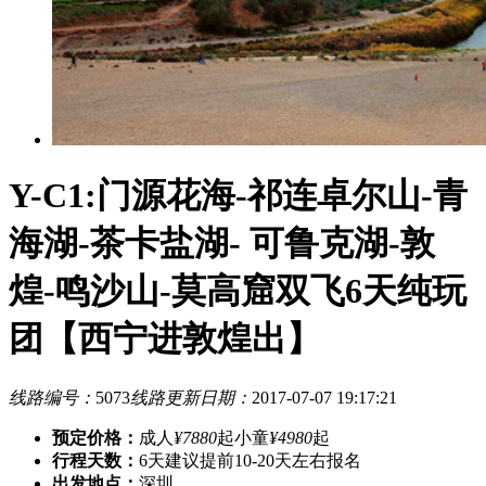
Y-C1:门源花海-祁连卓尔山-青
海湖-茶卡盐湖- 可鲁克湖-敦
煌-鸣沙山-莫高窟双飞6天纯玩
团【西宁进敦煌出】
线路编号：
5073
线路更新日期：
2017-07-07 19:17:21
预定价格：
成人
¥7880
起
小童
¥4980
起
行程天数：
6天
建议提前10-20天左右报名
出发地点：
深圳