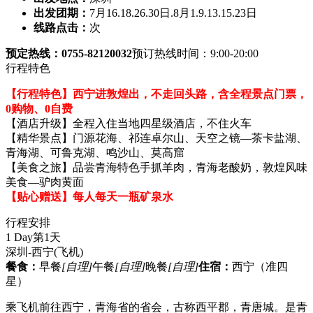
出发团期：
7月16.18.26.30日.8月1.9.13.15.23日
线路点击：
次
预定热线：0755-82120032
预订热线时间：9:00-20:00
行程特色
【行程特色】西宁进敦煌出，不走回头路，含全程景点门票，
0购物、0自费
【酒店升级】全程入住当地四星级酒店，不住火车
【精华景点】门源花海、祁连卓尔山、天空之镜—茶卡盐湖、
青海湖、可鲁克湖、鸣沙山、莫高窟
【美食之旅】品尝青海特色手抓羊肉，青海老酸奶，敦煌风味
美食—驴肉黄面
【贴心赠送】每人每天一瓶矿泉水
行程安排
1 Day
第1天
深圳-西宁
(飞机)
餐食：
早餐
[自理]
午餐
[自理]
晚餐
[自理]
住宿：
西宁（准四
星）
乘飞机前往西宁，青海省的省会，古称西平郡，青唐城。是青