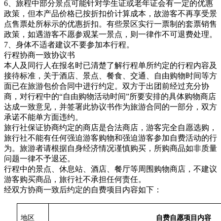
6、旅程中部分景点可能针对学生证或老年证会有一定的优惠
政策，但本产品价格已按折扣价计算成本，故游客不再享受景
点售票处所标示的优惠折扣。有些景区实行一票制的套票销售
政策，如遇游客不愿参观某一景点，则一律作不可退费处理。
7、身体不适者建议不要参加本行程。
行程协商一致协议书
本人及同行人在报名时已清楚了解行程单所约定的行程内容及
接待标准，关于酒店、景点、餐食、交通、自由购物时间等方
面已在旅游包价合同中进行约定。双方于出团前经过充分协
商，对行程中的“自由购物活动时间”所要安排的具体购物商店
达成一致意见，并签署此协议书作为旅游合同的一部分，双方
承诺不能单方面违约。
旅行社保证协商约定的商店是合法商店，游客完全自愿选购，
旅行社不能有任何强迫游客购物和强迫游客参加自费活动的行
为。旅游者请根据自身经济情况谨慎购买，所购商品如非质量
问题一律不予退还。
行程中的景点、休息站、酒店、餐厅等周围购物商店，不建议
游客购买商品，旅行社不承担任何责任。
经双方协商一致后约定的自费项目内容如下：
地区
自费自愿项目内容