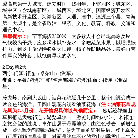
藏高原第一大城市。建立时间：1944年。下辖地区：城东区、
城中区（含城南新区）、城西区、城北区、国家经济开发区、
高新技术开发区、海湖新区，大通、湟中、湟源三个县。青海
第一大城市，是全省政治、经济、文化、教育、科教、交通和
通讯中心。
温馨提示：
西宁市海拔2300米，大多数人不会出现高原反应，
气候较为干燥，应多喝水以补充水，多吃蔬菜水果，以增强抵
抗力。到这里旅游除必备太阳镜、帽子等防晒品外，最好再带
件厚实的外套，以抵御早晚的寒气。
2 Day
第2天
西宁-门源-祁连（卓尔山）
(汽车)
餐食：
早餐
[包含]
午餐
[包含]
晚餐
[包含]
住宿：
祁连（准四
星）
冷龙岭、南到大坂山，油菜花绵延几十公里，整个门源变成一
片金色的海洋。于圆山观花台观看油菜花海
（注：油菜花常规
花期为7-8月份，花开情况具体以气候而定）
，然后经祁连山
草原抵达天镜祁连，游览卓尔山（游览时间约2小时）来祁连
之旅必登的胜境，卓尔山属于丹霞地貌，由红色砂岩、砾岩组
成，藏语称为"宗穆玛釉玛"，意为美丽的红润皇后。登上卓尔
山可看到祁连县全景，对面是终年不化的雪山四季雪山---牛心