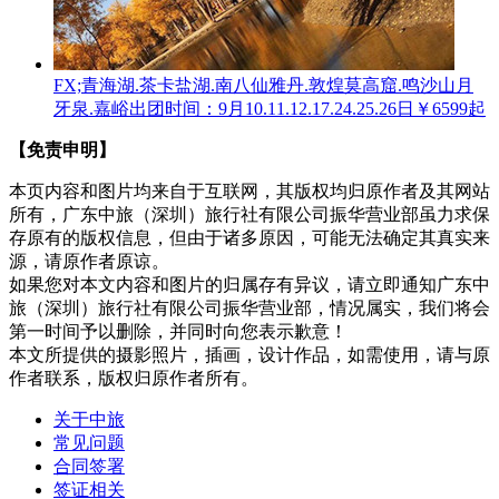
FX;青海湖.茶卡盐湖.南八仙雅丹.敦煌莫高窟.鸣沙山月
牙泉.嘉峪
出团时间：9月10.11.12.17.24.25.26日
￥6599起
【免责申明】
本页内容和图片均来自于互联网，其版权均归原作者及其网站
所有，广东中旅（深圳）旅行社有限公司振华营业部虽力求保
存原有的版权信息，但由于诸多原因，可能无法确定其真实来
源，请原作者原谅。
如果您对本文内容和图片的归属存有异议，请立即通知广东中
旅（深圳）旅行社有限公司振华营业部，情况属实，我们将会
第一时间予以删除，并同时向您表示歉意！
本文所提供的摄影照片，插画，设计作品，如需使用，请与原
作者联系，版权归原作者所有。
关于中旅
常见问题
合同签署
签证相关