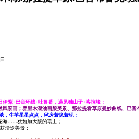
30日
 日伊犁+巴音环线+吐鲁番，遇见独山子+喀拉峻；
然风景画；赛里木湖油画般美景、那拉提看草原曼妙
曲线、巴音
花毯，牛羊星星点点，毡房若隐若现；
花海……犹如加大版的瑞士；
收获沿途美景；