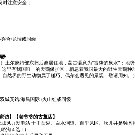
骑马时注意安全；
/兴合/龙瑞或同级
和静
小时）土尔扈特部东归后裔居住地，蒙古语意为"富饶的泉水"；
湖；这里有我国唯一的天鹅保护区，栖息着我国最大的野生天鹅种
：自然界的野生动物属于碰巧、偶尔会遇见的景观，敬请周知。
双城宾馆/海昌国际 /火山红或同级
族家访】【老爷爷的古董店】
 达坂城风力发电站 十里盐湖、白水涧道、百里风区。坎儿井是独
 4 选 1）