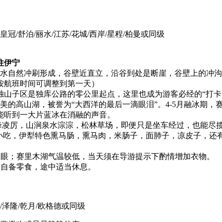
皇冠/舒泊/丽水/江苏/花城/西岸/星程/柏曼或同级
往伊宁
山雪水自然冲刷形成，谷壁近直立，沿谷到处是断崖，谷壁上的冲
按航班时间可调整到第一天）
，独山子区是独库公路的零公里起点，这里也成为游客必经的“打
美的高山湖，被誉为“大西洋的最后一滴眼泪”。4-5月融冰期
能听到一大片蓝冰在消融的声音。
奇峰凌厉，山涧泉水淙淙，松林草场，即便只是坐车经过，也能尽
色小吃，伊犁特色熏马肠，熏马肉，米肠子，面肺子，凉皮子，还
灼眼；赛里木湖气温较低，当天须在导游提示下酌情增加衣物。
前自备零食，途中适当休息。
/泽隆/乾月/欧格德或同级