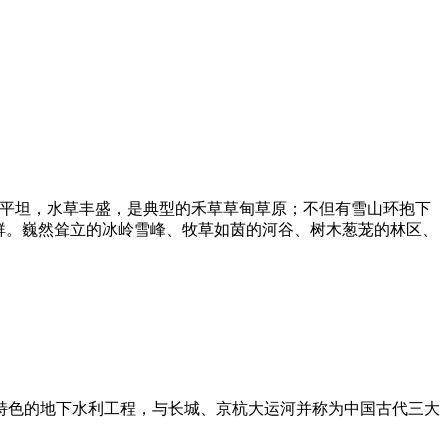
地势平坦，水草丰盛，是典型的禾草草甸草原；不但有雪山环抱下
群。巍然耸立的冰岭雪峰、牧草如茵的河谷、树木葱茏的林区、
）
具特色的地下水利工程，与长城、京杭大运河并称为中国古代三大