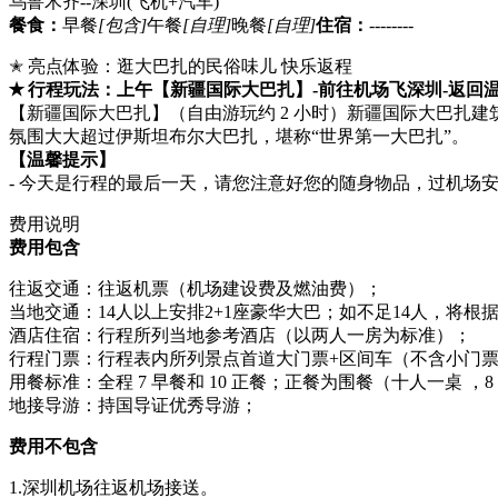
乌鲁木齐--深圳
(飞机+汽车)
餐食：
早餐
[包含]
午餐
[自理]
晚餐
[自理]
住宿：
--------
✭ 亮点体验：逛大巴扎的民俗味儿 快乐返程
✭ 行程玩法：上午【新疆国际大巴扎】-前往机场飞深圳-返回
【新疆国际大巴扎】（自由游玩约 2 小时）新疆国际大巴扎建筑
氛围大大超过伊斯坦布尔大巴扎，堪称“世界第一大巴扎”。
【温馨提示】
- 今天是行程的最后一天，请您注意好您的随身物品，过机场
费用说明
费用包含
往返交通：往返机票（机场建设费及燃油费）；
当地交通：14人以上安排2+1座豪华大巴；如不足14人，将根
酒店住宿：行程所列当地参考酒店（以两人一房为标准）；
行程门票：行程表内所列景点首道大门票+区间车（不含小门
用餐标准：全程 7 早餐和 10 正餐；正餐为围餐（十人一桌 ，8 
地接导游：持国导证优秀导游；
费用不包含
1.深圳机场往返机场接送。