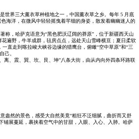
伊犁是世界三大薰衣草种植地之一，中国薰衣草之乡。每年 5 月底
紫色海洋，在微风中轻轻摇曳着芊细的身姿，散发着幽幽迷人的
阔著称，哈萨克语意为“黑色肥沃辽阔的莽原”，位于新疆西天山
鲜花遍野，牛羊成群，毡房点点，远处天山雪峰横亘；夏日柔软
一直走到喀拉峻大峡谷边缘的猎鹰台，俯瞰“空中草原”和“三
自己。
、离、震、巽、坎、艮、坤”八条大街，由从内向外四条环路联
春意盎然的景色，感受大自然美竟“粗狂不泛细腻，曲折而又舒
脚下铺展蔓延，裹挟着空气中的甘甜，入眼、入心、入肺。哈萨