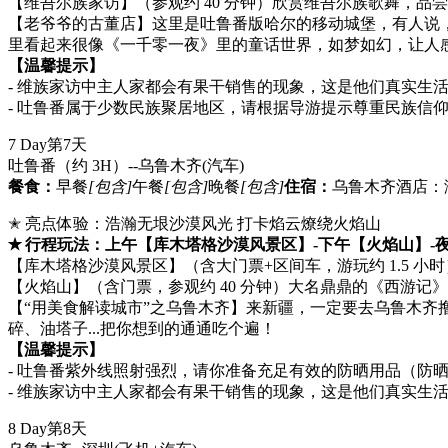
【维吾尔族家访】（参观约 40 分钟）欣赏维吾尔族歌舞，品
【老爷爷的古董店】这里是吐鲁番版哈尔的移动城堡，有人说
里看起来很像《一千零一夜》里的童话世界，如梦如幻，让人
【温馨提示】
- 维族家访中主人家都会有果干销售的现象，这是他们真实生
- 吐鲁番属于少数民族聚居地区，请根据导游提示尊重民族信
7 Day
第7天
吐鲁番（约 3H）--乌鲁木齐
(汽车)
餐食：
早餐
[包含]
午餐
[包含]
晚餐
[包含]
住宿：
乌鲁木齐酒店：涵
✭ 亮点体验：浩瀚无垠沙漠风光 打卡焰云燎绕火焰山
✭ 行程玩法：上午【库木塔格沙漠风景区】-下午【火焰山】-
【库木塔格沙漠风景区】（含大门票+区间车，游玩约 1.5
【火焰山】（含门票，参观约 40 分钟）大名鼎鼎的《西游
【“用美食解读城市”之乌鲁木齐】来新疆，一定要去乌鲁木
碎、油塔子...把你想到的通通吃个遍！
【温馨提示】
- 吐鲁番紫外线照射强烈，请你准备充足有效的防晒用品（防
- 维族家访中主人家都会有果干销售的现象，这是他们真实生
8 Day
第8天