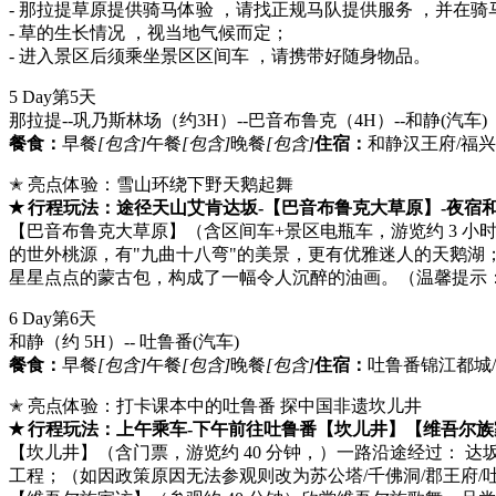
- 那拉提草原提供骑马体验 ，请找正规马队提供服务 ，并在
- 草的生长情况 ，视当地气候而定；
- 进入景区后须乘坐景区区间车 ，请携带好随身物品。
5 Day
第5天
那拉提--巩乃斯林场（约3H）--巴音布鲁克（4H）--和静
(汽车)
餐食：
早餐
[包含]
午餐
[包含]
晚餐
[包含]
住宿：
和静汉王府/福兴
✭ 亮点体验：雪山环绕下野天鹅起舞
✭ 行程玩法：途径天山艾肯达坂-【巴音布鲁克大草原】-夜宿
【巴音布鲁克大草原】（含区间车+景区电瓶车，游览约 3 
的世外桃源，有"九曲十八弯"的美景，更有优雅迷人的天鹅
星星点点的蒙古包，构成了一幅令人沉醉的油画。（温馨提示
6 Day
第6天
和静（约 5H）-- 吐鲁番
(汽车)
餐食：
早餐
[包含]
午餐
[包含]
晚餐
[包含]
住宿：
吐鲁番锦江都城/
✭ 亮点体验：打卡课本中的吐鲁番 探中国非遗坎儿井
✭ 行程玩法：上午乘车-下午前往吐鲁番【坎儿井】【维吾尔
【坎儿井】（含门票，游览约 40 分钟，）一路沿途经过：
工程；（如因政策原因无法参观则改为苏公塔/千佛洞/郡王府/吐峪沟