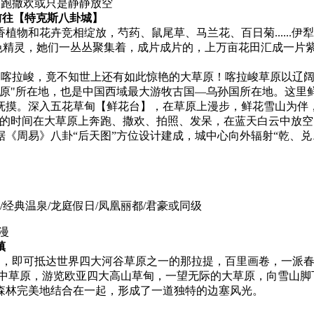
 奔跑撒欢或只是静静放空
前往【特克斯八卦城】
香植物和花卉竞相绽放，芍药、鼠尾草、马兰花、百日菊......
紫色精灵，她们一丛丛聚集着，成片成片的，上万亩花田汇成一片
不到喀拉峻，竟不知世上还有如此惊艳的大草原！喀拉峻草原以辽
草原"所在地，也是中国西域最大游牧古国—乌孙国所在地。这里
摸。深入五花草甸【鲜花台】，在草原上漫步，鲜花雪山为伴，
足的时间在大草原上奔跑、撒欢、拍照、发呆，在蓝天白云中放空
《周易》八卦“后天图”方位设计建成，城中心向外辐射“乾、兑
/经典温泉/龙庭假日/凤凰丽都/君豪或同级
漫
镇
天山，即可抵达世界四大河谷草原之一的那拉提，百里画卷，一派
+的空中草原，游览欧亚四大高山草甸，一望无际的大草原，向雪山
森林完美地结合在一起，形成了一道独特的边塞风光。