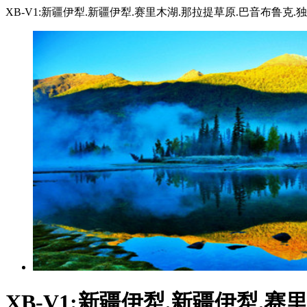
XB-V1:新疆伊犁.新疆伊犁.赛里木湖.那拉提草原.巴音布鲁克
XB-V1:新疆伊犁.新疆伊犁.