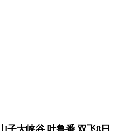
独山子大峡谷.吐鲁番.双飞8日