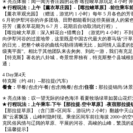
✭ 亮点体验：闻一闻芳香庄园的花香 喀拉峻草原玩足 4 小时
✭ 行程玩法：上午【薰衣草庄园】-【喀拉峻草原】-前往乘车
【薰衣草观光园】（赠送，游览约 1 小时）每年 5 月各色的芳
6 月初伊犁河谷的许多团场、田野都能看到这些美丽迷人的
芬芳（薰衣草花期为 6-7 月，花期后自动取消此行程）。
【喀拉峻大草原：深入鲜花台+猎鹰台】（游览约 4 小时）
向伊犁河谷的过渡地带，这里既是中国古代最大的赛马场"汗
的日光，把整个峡谷的曲线勾勒得清晰无比，如同情人温柔的抚
级夷平面”。相比于其他团队来去匆匆、到此一游，我们有充
【特克斯】著名的八卦城，奇景世界独有，特克斯整个县城根据
通；
4 Day
第4天
特克斯（约 4H）--那拉提
(汽车)
餐食：
早餐
[包含]
午餐
[包含]
晚餐
[包含]
住宿：
那拉提锦尚/沐景
✭ 亮点体验：叹一望无际的绿色海洋 看夏牧场绿草如茵山花烂
✭ 行程玩法：上午乘车-下午【那拉提-空中草原】-夜宿那拉提
【那拉提草原】（含门票+区间车，游玩约 2 小时）翻越中
展”云雾飘荡，山峰时隐时现。乘坐区间车前往海拔 2000
克民俗风情与辽阔的草原、平展的河谷、高峻的山峰，繁茂的
【温馨提示】