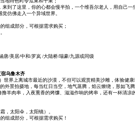
尝当地特色时令瓜果和干果；
，来到了这里，你的心都会慢半拍，一个维吾尔老人，用自己一
感觉仿佛走入一个异域世界。
活的组成部分，可根据需求购买；
仰。
唐/美居/中和/罗岚 /大陆桥/瑞豪/九源或同级
夜宿乌鲁木齐
 小时）世界上离城市最近的沙漠，不但可以观赏精美沙雕，体验健
记》的外景拍摄地，每当红日当空，地气蒸腾，焰云燎绕，形如飞
齐撸撸羊肉串，入夜熏香的烤馕、滋滋作响的烤串，还有一杯清凉
晒霜，太阳伞，太阳镜）。
活的组成部分，可根据需求购买！