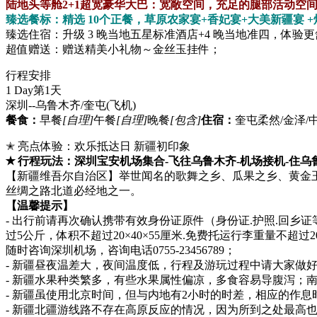
陆地头等舱2+1超宽豪华大巴：宽敞空间，充足的腿部活动空间
臻选餐标：精选 10个正餐，草原农家宴+香妃宴+大美新疆宴 
臻选住宿：升级 3 晚当地五星标准酒店+4 晚当地准四，体验
超值赠送：赠送精美小礼物～金丝玉挂件；
行程安排
1 Day
第1天
深圳--乌鲁木齐/奎屯
(飞机)
餐食：
早餐
[自理]
午餐
[自理]
晚餐
[包含]
住宿：
奎屯柔然/金泽/
✭ 亮点体验：欢乐抵达日 新疆初印象
✭ 行程玩法：深圳宝安机场集合-飞往乌鲁木齐-机场接机-住乌
【新疆维吾尔自治区】举世闻名的歌舞之乡、瓜果之乡、黄金玉
丝绸之路北道必经地之一。
【温馨提示】
- 出行前请再次确认携带有效身份证原件（身份证.护照.回
过5公斤，体积不超过20×40×55厘米.免费托运行李重量不超
随时咨询深圳机场，咨询电话0755-23456789；
- 新疆昼夜温差大，夜间温度低，行程及游玩过程中请大家做
- 新疆水果种类繁多，有些水果属性偏凉，多食容易导腹泻；
- 新疆虽使用北京时间，但与内地有2小时的时差，相应的作息
- 新疆北疆游线路不存在高原反应的情况，因为所到之处最高