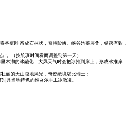
沟将谷壁雕 凿成石林状，奇特险峻。峡谷沟壑层叠，错落有致，
卡点”。（按航班时间看而调整到第一天）
，赛里木湖的冰融化，大风天气时会把冰推到岸上，形成冰推岸
揽壮丽的天山腹地风光，奇迹绝境堪比瑞士；
有别具当地特色的维吾尔手工冰激凌。