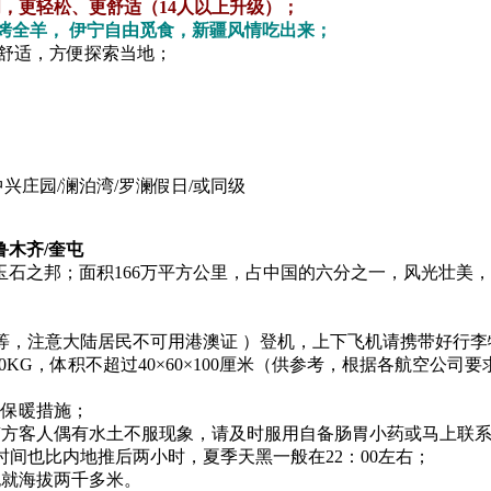
，更轻松、更舒适（14人以上升级）；
+烤全羊， 伊宁自由觅食，新疆风情吃出来；
更舒适，方便探索当地；
中兴庄园/澜泊湾/罗澜假日/或同级
鲁木齐/奎屯
石之邦；面积166万平方公里，占中国的六分之一，风光壮美
乡证等，注意大陆居民不可用港澳证 ）登机，上下飞机请携带好
过20KG，体积不超过40×60×100厘米（供参考，根据各航
好保暖措施；
南方客人偶有水土不服现象，请及时服用自备肠胃小药或马上联
时间也比内地推后两小时，夏季天黑一般在22：00左右；
也就海拔两千多米。