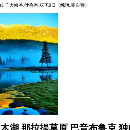
.独山子大峡谷.吐鲁番.双飞8日（纯玩.零自费）
赛里木湖.那拉提草原.巴音布鲁克.