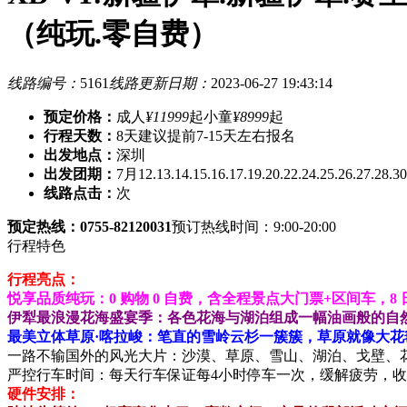
（纯玩.零自费）
线路编号：
5161
线路更新日期：
2023-06-27 19:43:14
预定价格：
成人
¥11999
起
小童
¥8999
起
行程天数：
8天
建议提前7-15天左右报名
出发地点：
深圳
出发团期：
7月12.13.14.15.16.17.19.20.22.24.25.26.27.28.
线路点击：
次
预定热线：0755-82120031
预订热线时间：9:00-20:00
行程特色
行程亮点：
悦享品质纯玩：0 购物 0 自费，含全程景点大门票+区间车，8
伊犁最浪漫花海盛宴季：各色花海与湖泊组成一幅油画般的自
最美立体草原·喀拉峻：笔直的雪岭云杉一簇簇，草原就像大
一路不输国外的风光大片：沙漠、草原、雪山、湖泊、戈壁、
严控行车时间：每天行车保证每4小时停车一次，缓解疲劳，
硬件安排：