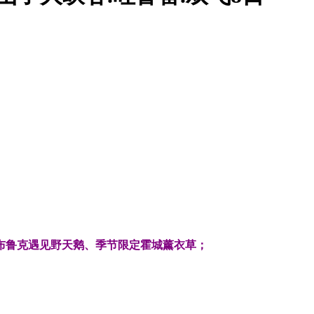
布鲁克遇见野天鹅、季节限定霍城薰衣草；