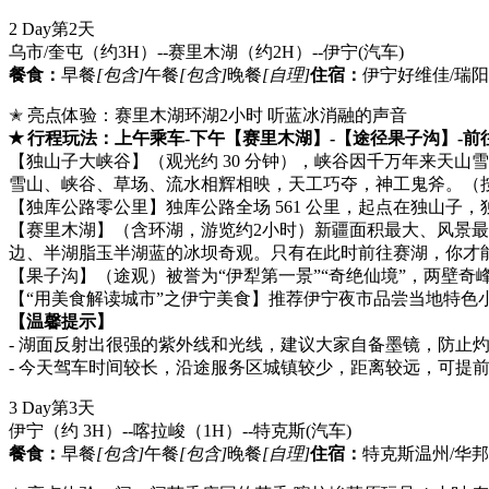
2 Day
第2天
乌市/奎屯（约3H）--赛里木湖（约2H）--伊宁
(汽车)
餐食：
早餐
[包含]
午餐
[包含]
晚餐
[自理]
住宿：
伊宁好维佳/瑞阳
✭ 亮点体验：赛里木湖环湖2小时 听蓝冰消融的声音
✭ 行程玩法：上午乘车-下午【赛里木湖】-【途径果子沟】-前
【独山子大峡谷】（观光约 30 分钟），峡谷因千万年来天
雪山、峡谷、草场、流水相辉相映，天工巧夺，神工鬼斧。（
【独库公路零公里】独库公路全场 561 公里，起点在独山子
【赛里木湖】（含环湖，游览约2小时）新疆面积最大、风景最
边、半湖脂玉半湖蓝的冰坝奇观。只有在此时前往赛湖，你才
【果子沟】（途观）被誉为“伊犁第一景”“奇绝仙境”，两壁
【“用美食解读城市”之伊宁美食】推荐伊宁夜市品尝当地特
【温馨提示】
- 湖面反射出很强的紫外线和光线，建议大家自备墨镜，防止
- 今天驾车时间较长，沿途服务区城镇较少，距离较远，可提
3 Day
第3天
伊宁（约 3H）--喀拉峻（1H）--特克斯
(汽车)
餐食：
早餐
[包含]
午餐
[包含]
晚餐
[自理]
住宿：
特克斯温州/华邦