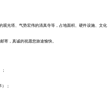
 米高的观光塔、气势宏伟的清真寺等，占地面积、硬件设施、文化
为邮寄，真诚的祝愿您旅途愉快。
）；
全羊）；