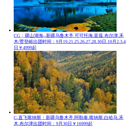
CG；疆山湖海--新疆乌鲁木齐.可可托海.富蕴.布尔津.禾
木/贾登峪
出团时间：9月19.21.25.26.27.28.30日.10月2.3.4
日
￥4999起
C-直飞喀纳斯：新疆乌鲁木齐.阿勒泰.喀纳斯.白哈马.禾
木.布尔津
出团时间：9月30日
￥16999起