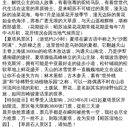
主、解忧公主的动人故事，有着张骞的驼铃马队，有着世世代
代生活在这里的草原骑士。是来昭苏不可错过的美景，漫无边
际的油菜花海。每年7月是油菜花开放季节，漫无边际的黄花
如金色海洋，席卷广袤无垠的大草原，与天山遥相辉映，堪称
西部盛景。（花期提示：昭苏油菜花花期常规花期是每年7月
中-8月初，花开情况会因当地气候而定）
【夏塔风景区】（游览约2小时）夏塔在蒙古语中称之为“沙图
阿满”，为阶梯之意，这里曾经是乌孙国的夏都。它翻越天山
主脊上海拔3600m的哈塔木孜达坂，沟通天山南北，乃是伊犁
通南疆的捷径。夏塔濒临高峰林立的天山主脉，有烟波浩渺的
特克斯河，拥有可能是中亚最好走的徒步小道，松针铺就的松
软草地上鲜花盛开，天山的冰雪世界一直巍巍地屹立在远处，
让你不会迷失方向；林木葱郁，古木参天，素有“世外桃
源”和“珍稀野生动植物乐园”之称，可以一路偶遇不时在山谷
河流间出现的彩虹、土拨鼠、野花…是名副其实的绿野仙踪之
旅，如同宫崎骏童话里的世界。
【特别提示】旺季受人流影响，2023年6月14日起夏塔景区开
始限流。景区每天限购3800张门票，提前三天凌
晨开放抢票通道，票几乎都是在瞬间被抢售一空，我社会尽全
力抢票，万一抢不上，则取消夏塔，改为安排【昭苏湿地公
园】、【草原石人景区】，请知悉！