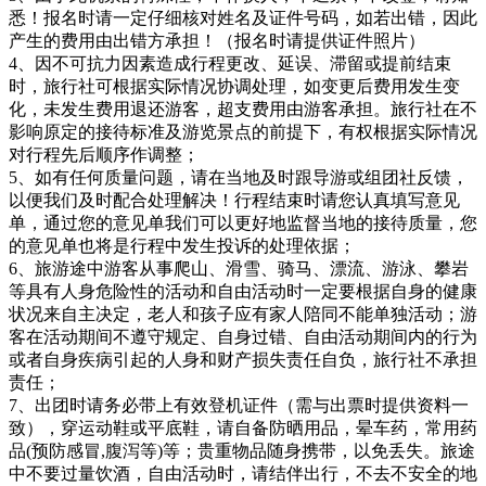
悉！报名时请一定仔细核对姓名及证件号码，如若出错，因此
产生的费用由出错方承担！（报名时请提供证件照片）
4、因不可抗力因素造成行程更改、延误、滞留或提前结束
时，旅行社可根据实际情况协调处理，如变更后费用发生变
化，未发生费用退还游客，超支费用由游客承担。旅行社在不
影响原定的接待标准及游览景点的前提下，有权根据实际情况
对行程先后顺序作调整；
5、如有任何质量问题，请在当地及时跟导游或组团社反馈，
以便我们及时配合处理解决！行程结束时请您认真填写意见
单，通过您的意见单我们可以更好地监督当地的接待质量，您
的意见单也将是行程中发生投诉的处理依据；
6、旅游途中游客从事爬山、滑雪、骑马、漂流、游泳、攀岩
等具有人身危险性的活动和自由活动时一定要根据自身的健康
状况来自主决定，老人和孩子应有家人陪同不能单独活动；游
客在活动期间不遵守规定、自身过错、自由活动期间内的行为
或者自身疾病引起的人身和财产损失责任自负，旅行社不承担
责任；
7、出团时请务必带上有效登机证件（需与出票时提供资料一
致），穿运动鞋或平底鞋，请自备防晒用品，晕车药，常用药
品(预防感冒,腹泻等)等；贵重物品随身携带，以免丢失。旅途
中不要过量饮酒，自由活动时，请结伴出行，不去不安全的地