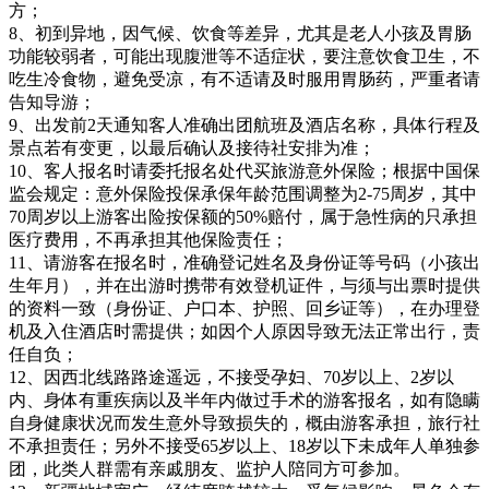
方；
8、初到异地，因气候、饮食等差异，尤其是老人小孩及胃肠
功能较弱者，可能出现腹泄等不适症状，要注意饮食卫生，不
吃生冷食物，避免受凉，有不适请及时服用胃肠药，严重者请
告知导游；
9、出发前2天通知客人准确出团航班及酒店名称，具体行程及
景点若有变更，以最后确认及接待社安排为准；
10、客人报名时请委托报名处代买旅游意外保险；根据中国保
监会规定：意外保险投保承保年龄范围调整为2-75周岁，其中
70周岁以上游客出险按保额的50%赔付，属于急性病的只承担
医疗费用，不再承担其他保险责任；
11、请游客在报名时，准确登记姓名及身份证等号码（小孩出
生年月），并在出游时携带有效登机证件，与须与出票时提供
的资料一致（身份证、户口本、护照、回乡证等），在办理登
机及入住酒店时需提供；如因个人原因导致无法正常出行，责
任自负；
12、因西北线路路途遥远，不接受孕妇、70岁以上、2岁以
内、身体有重疾病以及半年内做过手术的游客报名，如有隐瞒
自身健康状况而发生意外导致损失的，概由游客承担，旅行社
不承担责任；另外不接受65岁以上、18岁以下未成年人单独参
团，此类人群需有亲戚朋友、监护人陪同方可参加。