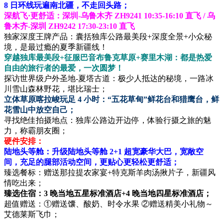
8 日环线玩遍南北疆，不走回头路；
深航飞·更舒适：深圳-乌鲁木齐 ZH9241 10:35-16:10 直飞 / 乌
鲁木齐-深圳 ZH9242 17:30-23:10 直飞
独家深度王牌产品：囊括独库公路最美段+深度全景+小众秘
境，是最过瘾的夏季新疆线！
穿越独库最美段+征服巴音布鲁克草原+赛里木湖：都是热爱
自由的旅行者的最爱，一次圆梦！
探访世界级户外圣地-夏塔古道：极少人抵达的秘境，一路冰
川雪山森林野花，堪比瑞士；
立体草原喀拉峻玩足 4 小时：“五花草甸”鲜花台和猎鹰台，鲜
花雪山中放空自己；
寻找绝佳拍摄地点：独库公路边开边停，体验行摄之旅的魅
力，称霸朋友圈；
硬件安排：
陆地头等舱：升级陆地头等舱 2+1 超宽豪华大巴，宽敞空
间，充足的腿部活动空间，更贴心更轻松更舒适；
臻选餐标：赠送那拉提农家宴+特克斯羊肉汤揪片子，新疆风
情吃出来；
臻选住宿：3 晚当地五星标准酒店+4 晚当地四星标准酒店；
超值赠送：①赠送馕、酸奶、时令水果 ②赠送精美小礼物～
艾德莱斯飞巾；