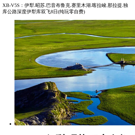
XB-V5S：伊犁.昭苏.巴音布鲁克.赛里木湖.喀拉峻.那拉提.独
库公路深度伊犁库双飞8日(纯玩零自费)