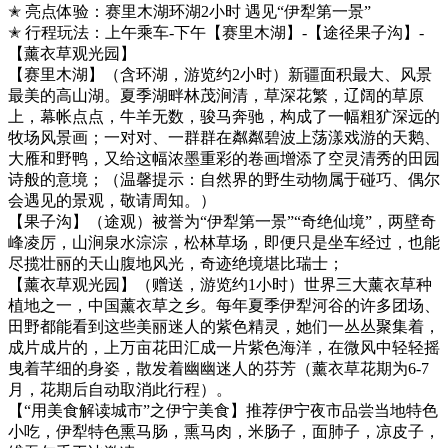
✭ 亮点体验：赛里木湖环湖2小时 遇见“伊犁第一景”
✭ 行程玩法：上午乘车-下午【赛里木湖】-【途径果子沟】-
【薰衣草观光园】
【赛里木湖】（含环湖，游览约2小时）新疆面积最大、风景
最美的高山湖。夏季湖畔林茂涧清，草深花繁，辽阔的草原
上，幕帐点点，牛羊无数，骏马奔驰，构成了一幅粗犷深远的
牧场风景画；一对对、一群群在粼粼碧波上荡漾戏游的天鹅、
大雁和野鸭，又给这幅浓墨重彩的卷画增添了空灵清秀的田园
诗般的意境；（温馨提示：自然界的野生动物属于碰巧、偶尔
会遇见的景观，敬请周知。）
【果子沟】（途观）被誉为“伊犁第一景”“奇绝仙境”，两壁奇
峰凌厉，山涧泉水淙淙，松林草场，即便只是坐车经过，也能
尽揽壮丽的天山腹地风光，奇迹绝境堪比瑞士；
【薰衣草观光园】（赠送，游览约1小时）世界三大薰衣草种
植地之一，中国薰衣草之乡。每年夏季伊犁河谷的许多团场、
田野都能看到这些美丽迷人的紫色精灵，她们一丛丛聚集着，
成片成片的，上万亩花田汇成一片紫色海洋，在微风中轻轻摇
曳着芊细的身姿，散发着幽幽迷人的芬芳（薰衣草花期为6-7
月，花期后自动取消此行程）。
【“用美食解读城市”之伊宁美食】推荐伊宁夜市品尝当地特色
小吃，伊犁特色熏马肠，熏马肉，米肠子，面肺子，凉皮子，