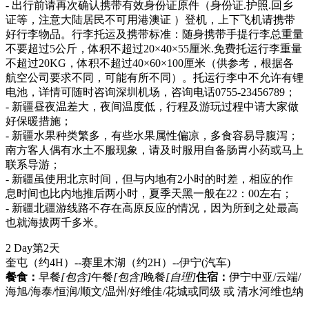
- 出行前请再次确认携带有效身份证原件（身份证.护照.回乡
证等，注意大陆居民不可用港澳证 ）登机，上下飞机请携带
好行李物品。行李托运及携带标准：随身携带手提行李总重量
不要超过5公斤，体积不超过20×40×55厘米.免费托运行李重量
不超过20KG，体积不超过40×60×100厘米（供参考，根据各
航空公司要求不同，可能有所不同）。托运行李中不允许有锂
电池，详情可随时咨询深圳机场，咨询电话0755-23456789；
- 新疆昼夜温差大，夜间温度低，行程及游玩过程中请大家做
好保暖措施；
- 新疆水果种类繁多，有些水果属性偏凉，多食容易导腹泻；
南方客人偶有水土不服现象，请及时服用自备肠胃小药或马上
联系导游；
- 新疆虽使用北京时间，但与内地有2小时的时差，相应的作
息时间也比内地推后两小时，夏季天黑一般在22：00左右；
- 新疆北疆游线路不存在高原反应的情况，因为所到之处最高
也就海拔两千多米。
2 Day
第2天
奎屯（约4H）--赛里木湖（约2H）--伊宁
(汽车)
餐食：
早餐
[包含]
午餐
[包含]
晚餐
[自理]
住宿：
伊宁中亚/云端/
海旭/海泰/恒润/顺文/温州/好维佳/花城或同级 或 清水河维也纳