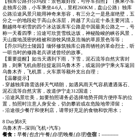
【独库公路乔尔玛段：景色最好段，可停车拍照】（换乘小车
走独库公路，小车乘坐4-6人，里程260KM，盘山公路）独库
公路沿途风景只能用神奇来形容，有三分之一是悬崖绝壁，五
分之一的地段处于高山永冻层，跨越了天山近十条主要河流，
翻越终年积雪的四个冰达坂库车公路是中国最美公路之一，号
称一天看四季；沿途可欣赏雪线达坂，神秘险峻的峡谷风景，
天山腹地茂密的植被和游牧风情及浩瀚的草原景色等等；
【乔尔玛烈士陵园】缅怀修筑独库公路而牺牲的革命烈士，听
一听当时的修路老兵讲述曾经的故事。
【重要提醒】如当天遇到下雨，下雪，泥石流等自然灾害封
路，则乘飞机由那拉提返回乌鲁木齐，或返回伊宁乘火车返回
乌鲁木齐，飞机票，火车票等额外支出自理；
【温馨提示】
- 穿越独库路需选择天气晴朗，如遇风雨天气容易遭遇落石、
泥石流等自然灾害，改道伊宁走312国道；
- 沿途风景壮美，如要拍照请务必选择地势开阔方便停车的位
置，拍照时注意人身安全，切勿攀岩或在危险地带滞留；
- 沿途很少餐厅和便利店，请带好充足的食物和饮用水；
8 Day
第8天
乌鲁木齐--深圳
(飞机+汽车)
餐食：
早餐
[包含]
午餐
[自理]
晚餐
[自理]
住宿：
-----------