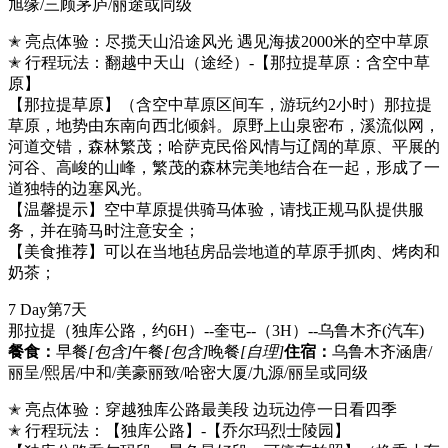
旭缘/三顾茅庐/丽途或同级
✭ 亮点体验：尽揽天山沿途风光 遇见海拔2000米的空中草原
✭ 行程玩法：翻越中天山（途经）-【那拉提草原：含空中草
原】
【那拉提草原】（含空中草原区间车，游玩约2小时）那拉提
草原，地势由东南向西北倾斜。原野上山泉密布，溪流似网，
河道交错，森林繁茂；哈萨克民俗风情与辽阔的草原、平展的
河谷、高峻的山峰，繁茂的森林完美地结合在一起，形成了一
道独特的边塞风光。
【温馨提示】空中草原提供骑马体验，请找正规马队提供服
务，并在骑马时注意安全；
【美食推荐】可以在当地毡房品尝地道的草原手抓肉、烤肉和
奶茶；
7 Day
第7天
那拉提（独库公路，约6H）--奎屯--（3H）--乌鲁木齐
(汽车)
餐食：
早餐
[包含]
午餐
[包含]
晚餐
[自理]
住宿：
乌鲁木齐涵唐/
丽呈/熙居/中和/美豪丽致/哈密大厦/九源/丽呈或同级
✭ 亮点体验：穿越独库公路最美段 边玩边停一日看四季
✭ 行程玩法：【独库公路】-【乔尔玛烈士陵园】