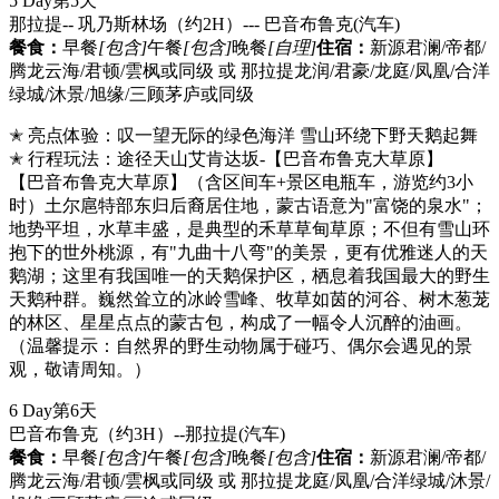
5 Day
第5天
那拉提-- 巩乃斯林场（约2H）--- 巴音布鲁克
(汽车)
餐食：
早餐
[包含]
午餐
[包含]
晚餐
[自理]
住宿：
新源君澜/帝都/
腾龙云海/君顿/雲枫或同级 或 那拉提龙润/君豪/龙庭/凤凰/合洋
绿城/沐景/旭缘/三顾茅庐或同级
✭ 亮点体验：叹一望无际的绿色海洋 雪山环绕下野天鹅起舞
✭ 行程玩法：途径天山艾肯达坂-【巴音布鲁克大草原】
【巴音布鲁克大草原】（含区间车+景区电瓶车，游览约3小
时）土尔扈特部东归后裔居住地，蒙古语意为"富饶的泉水"；
地势平坦，水草丰盛，是典型的禾草草甸草原；不但有雪山环
抱下的世外桃源，有"九曲十八弯"的美景，更有优雅迷人的天
鹅湖；这里有我国唯一的天鹅保护区，栖息着我国最大的野生
天鹅种群。巍然耸立的冰岭雪峰、牧草如茵的河谷、树木葱茏
的林区、星星点点的蒙古包，构成了一幅令人沉醉的油画。
（温馨提示：自然界的野生动物属于碰巧、偶尔会遇见的景
观，敬请周知。）
6 Day
第6天
巴音布鲁克（约3H）--那拉提
(汽车)
餐食：
早餐
[包含]
午餐
[包含]
晚餐
[包含]
住宿：
新源君澜/帝都/
腾龙云海/君顿/雲枫或同级 或 那拉提龙庭/凤凰/合洋绿城/沐景/