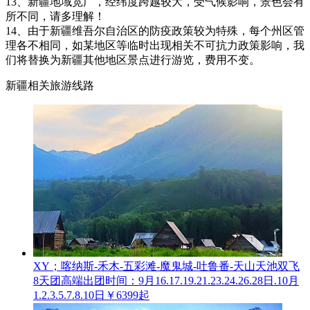
13、新疆地域宽广，经纬度跨越较大，受气候影响，景色会有
所不同，请多理解！
14、由于新疆维吾尔自治区的防疫政策较为特殊，每个州区管
理各不相同，如某地区等临时出现相关不可抗力政策影响，我
们将替换为新疆其他地区景点进行游览，费用不变。
新疆相关旅游线路
XY；喀纳斯-禾木-五彩滩-魔鬼城-吐鲁番-天山天池双飞
8天团高端
出团时间：9月16.17.19.21.23.24.26.28日.10月
1.2.3.5.7.8.10日
￥6399起