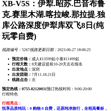
XB-V5S：伊犁.昭苏.巴音布鲁
克.赛里木湖.喀拉峻.那拉提.独
库公路深度伊犁库双飞8日(纯
玩零自费)
线路编号：
5267
线路更新日期：
2023-06-27 18:06:25
预定价格：
成人
¥13599
起
小童
¥11499
起
行程天数：
8天
建议提前10-20天左右报名
出发地点：
深圳
出发团期：
7月11.18.21日
线路点击：
次
预定热线：0755-82120031
预订热线时间：9:00-20:00
行程特色
行程亮点：
悦享品质纯玩：0 购物 0 自费，还原纯净旅行，全程高餐标，