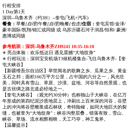
行程安排
1 Day
第1天
深圳--乌鲁木齐（约3H）--奎屯
(飞机+汽车)
餐食：
早餐
[自理]
午餐
[自理]
晚餐
[包含]
住宿：
奎屯宾馆/金泽/
豪丰国际/凯翔/锦汇或同级 或 乌苏沂疆石河子润昌/恒和/ 豪洲/
惠博或同级
参考航班：深圳-乌鲁木齐ZH9241 10:35-16:10
✭ 亮点体验：欢乐抵达日 遇见震撼“大地纹身”
✭ 行程玩法：深圳宝安机场T3候机楼集合-飞往乌鲁木齐-【奎
屯大峡谷】
【新疆维吾尔自治区】举世闻名的歌舞之乡、瓜果之乡、黄金
玉石之邦；面积166万平方公里，占中国的六分之一，风光壮
美，同时具有雪山、草原、沙漠、盆地、河谷等自然景观，也
是古丝绸之路北道必经地之一。
【奎屯大峡谷】（观光约30分钟）也称独山子大峡谷，在亿万
年形成的第四纪泥沙质地层上，冲刷出上百米深的河谷，谷壁
上的冲沟将谷壁雕凿成石林状，奇特险峻，如同大地巨大的裂
缝，也被誉为“大地纹身”；峡谷沟壑层叠，错落有致，雪山、
峡谷、草场、流水相辉相映，天工巧夺，神工鬼斧。
【温馨提示】