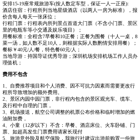
安排15-19座常规旅游车(按人数定车型，保证一人一正座):
酒店住宿：行程所列当地星级酒店（以两人一房为标准），报
价含每人每天一张床位；
行程门票：行程表内所列景点首道大门票（不含小门票、景区
里的电瓶车等小交通及娱乐项目）；
用餐标准：全程含7早餐和10正餐；正餐为围餐（十人一桌，8
菜一汤，如人数不足10人，则根据实际人数酌情安排用餐）；
餐标￥40元/人/餐，特色餐60元/人；
当地导游：持国导证优秀导游；深圳机场安排机场工作人员办
理值机；
费用不包含
1、自费推荐项目和个人消费、因不可抗力因素而需要更改行
程所导致增加的额外费用。
2、景区内园中园门票，非行程内包含的景区观光车、缆车、
及行程中自理的门票，
3、机场接送，航空公司调整的机票公布价格和临时增加的燃
油附加费，
4、小童（12岁以下）不含：早餐、酒店床位、火车卧铺、门
票、如超高发生门票费用请家长现付
5、旅游意外险及航空保险，我旅行社建议出游前购置一份旅