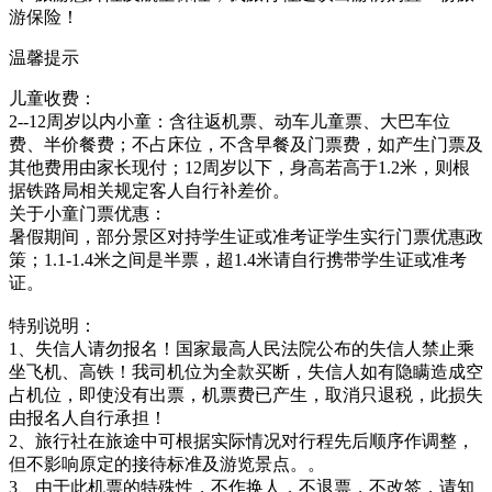
游保险！
温馨提示
儿童收费：
2--12周岁以内小童：含往返机票、动车儿童票、大巴车位
费、半价餐费；不占床位，不含早餐及门票费，如产生门票及
其他费用由家长现付；12周岁以下，身高若高于1.2米，则根
据铁路局相关规定客人自行补差价。
关于小童门票优惠：
暑假期间，部分景区对持学生证或准考证学生实行门票优惠政
策；1.1-1.4米之间是半票，超1.4米请自行携带学生证或准考
证。
特别说明：
1、失信人请勿报名！国家最高人民法院公布的失信人禁止乘
坐飞机、高铁！我司机位为全款买断，失信人如有隐瞒造成空
占机位，即使没有出票，机票费已产生，取消只退税，此损失
由报名人自行承担！
2、旅行社在旅途中可根据实际情况对行程先后顺序作调整，
但不影响原定的接待标准及游览景点。。
3、由于此机票的特殊性，不作换人，不退票，不改签，请知