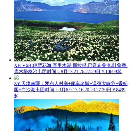
XB-V6H:伊犁花海.赛里木湖.那拉提.巴音布鲁克.吐鲁番.
库木塔格沙
出团时间：8月13.21.26.27.29日
￥10699起
ZY-天境南疆：罗布人村寨+库车老城+温宿大峡谷+香妃
园+白沙湖
出团时间：3月6.9.13.16.20.23.27.30日
￥8499
起