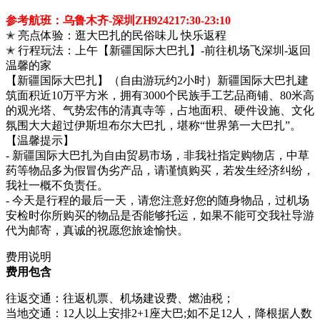
参考航班：乌鲁木齐-深圳ZH924217:30-23:10
✭ 亮点体验：逛大巴扎的民俗味儿 快乐返程
✭ 行程玩法：上午【新疆国际大巴扎】-前往机场飞深圳-返回
温馨的家
【新疆国际大巴扎】（自由游玩约2小时）新疆国际大巴扎建
筑面积近10万平方米，拥有3000个民族手工艺品商铺、80米高
的观光塔、气势宏伟的清真寺等，占地面积、硬件设施、文化
氛围大大超过伊斯坦布尔大巴扎，堪称“世界第一大巴扎”。
【温馨提示】
- 新疆国际大巴扎为自由贸易市场，非我社指定购物店，中草
药等物品多为假冒伪劣产品，请谨慎购买，若发生经济纠纷，
我社一概不负责任。
- 今天是行程的最后一天，请您注意好您的随身物品，过机场
安检时你所购买的物品是否能够托运，如果不能可交我社导游
代为邮寄，真诚的祝愿您旅途愉快。
费用说明
费用包含
往返交通：往返机票、机场建设费、燃油税；
当地交通：12人以上安排2+1座大巴;如不足12人，降根据人数