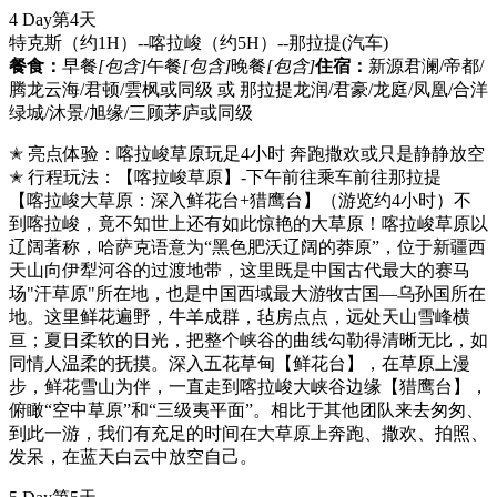
4 Day
第4天
特克斯（约1H）--喀拉峻（约5H）--那拉提
(汽车)
餐食：
早餐
[包含]
午餐
[包含]
晚餐
[包含]
住宿：
新源君澜/帝都/
腾龙云海/君顿/雲枫或同级 或 那拉提龙润/君豪/龙庭/凤凰/合洋
绿城/沐景/旭缘/三顾茅庐或同级
✭ 亮点体验：喀拉峻草原玩足4小时 奔跑撒欢或只是静静放空
✭ 行程玩法：【喀拉峻草原】-下午前往乘车前往那拉提
【喀拉峻大草原：深入鲜花台+猎鹰台】（游览约4小时）不
到喀拉峻，竟不知世上还有如此惊艳的大草原！喀拉峻草原以
辽阔著称，哈萨克语意为“黑色肥沃辽阔的莽原”，位于新疆西
天山向伊犁河谷的过渡地带，这里既是中国古代最大的赛马
场"汗草原"所在地，也是中国西域最大游牧古国—乌孙国所在
地。这里鲜花遍野，牛羊成群，毡房点点，远处天山雪峰横
亘；夏日柔软的日光，把整个峡谷的曲线勾勒得清晰无比，如
同情人温柔的抚摸。深入五花草甸【鲜花台】，在草原上漫
步，鲜花雪山为伴，一直走到喀拉峻大峡谷边缘【猎鹰台】，
俯瞰“空中草原”和“三级夷平面”。相比于其他团队来去匆匆、
到此一游，我们有充足的时间在大草原上奔跑、撒欢、拍照、
发呆，在蓝天白云中放空自己。