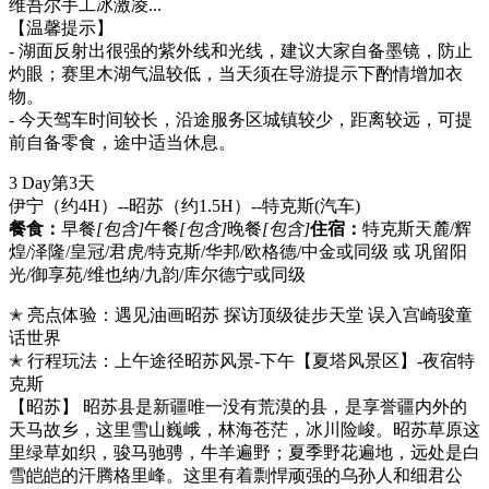
维吾尔手工冰激凌...
【温馨提示】
- 湖面反射出很强的紫外线和光线，建议大家自备墨镜，防止
灼眼；赛里木湖气温较低，当天须在导游提示下酌情增加衣
物。
- 今天驾车时间较长，沿途服务区城镇较少，距离较远，可提
前自备零食，途中适当休息。
3 Day
第3天
伊宁（约4H）--昭苏（约1.5H）--特克斯
(汽车)
餐食：
早餐
[包含]
午餐
[包含]
晚餐
[包含]
住宿：
特克斯天麓/辉
煌/泽隆/皇冠/君虎/特克斯/华邦/欧格德/中金或同级 或 巩留阳
光/御享苑/维也纳/九韵/库尔德宁或同级
✭ 亮点体验：遇见油画昭苏 探访顶级徒步天堂 误入宫崎骏童
话世界
✭ 行程玩法：上午途径昭苏风景-下午【夏塔风景区】-夜宿特
克斯
【昭苏】 昭苏县是新疆唯一没有荒漠的县，是享誉疆内外的
天马故乡，这里雪山巍峨，林海苍茫，冰川险峻。昭苏草原这
里绿草如织，骏马驰骋，牛羊遍野；夏季野花遍地，远处是白
雪皑皑的汗腾格里峰。这里有着剽悍顽强的乌孙人和细君公