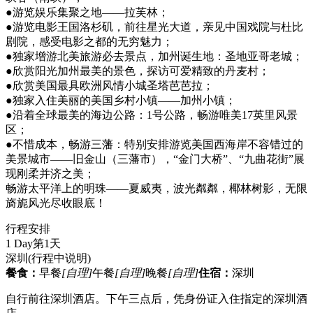
●游览娱乐集聚之地——拉芙林；
●游览电影王国洛杉矶，前往星光大道，亲见中国戏院与杜比
剧院，感受电影之都的无穷魅力；
●独家增游北美旅游必去景点，加州诞生地：圣地亚哥老城；
●欣赏阳光加州最美的景色，探访可爱精致的丹麦村；
●欣赏美国最具欧洲风情小城圣塔芭芭拉；
●独家入住美丽的美国乡村小镇——加州小镇；
●沿着全球最美的海边公路：1号公路，畅游唯美17英里风景
区；
●不惜成本，畅游三藩：特别安排游览美国西海岸不容错过的
美景城市——旧金山（三藩市），“金门大桥”、“九曲花街”展
现刚柔并济之美；
畅游太平洋上的明珠——夏威夷，波光粼粼，椰林树影，无限
旖旎风光尽收眼底！
行程安排
1 Day
第1天
深圳
(行程中说明)
餐食：
早餐
[自理]
午餐
[自理]
晚餐
[自理]
住宿：
深圳
自行前往深圳酒店。下午三点后，凭身份证入住指定的深圳酒