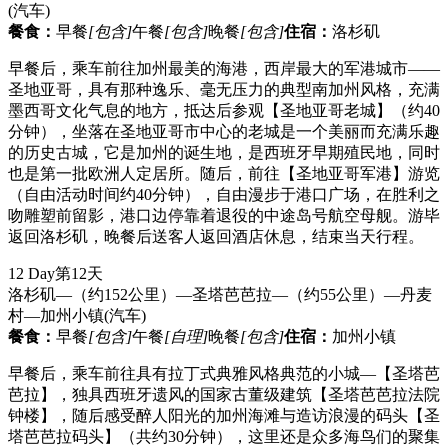
(汽车)
餐食：
早餐
[包含]
午餐
[包含]
晚餐
[包含]
住宿：
洛杉矶
早餐后，乘车前往加州最美的海港，西岸最大的军港城市——
圣地亚哥，具有那种逸乐、毫无压力的典型南加州风格，充满
墨西哥文化气息的地方，抵达后参观【圣地亚哥老城】（约40
分钟），坐落在圣地亚哥市中心的老城是一个美丽而充满乐趣
的历史古城，它是加州的诞生地，是西班牙早期殖民地，同时
也是第一批欧洲人定居所。随后，前往【圣地亚哥军港】游览
（自由活动时间约40分钟），自由漫步于港口广场，在胜利之
吻雕塑前留影，港口边停靠着退役的中途岛号航空母舰。游毕
返回洛杉矶，晚餐后送客人返回酒店休息，结束当天行程。
12 Day
第12天
洛杉矶—（约152公里）—圣塔芭芭拉—（约55公里）—丹麦
村—加州小镇
(汽车)
餐食：
早餐
[包含]
午餐
[自理]
晚餐
[包含]
住宿：
加州小镇
早餐后，乘车前往具有拉丁式典雅风格典范的小城—【圣塔芭
芭拉】，独具西班牙遗风的国家古董级建筑【圣塔芭芭拉法院
钟楼】，随后感受醉人阳光的加州海滩与造访浪漫的码头【圣
塔芭芭拉码头】（共约30分钟），这里还是众多海鸟们的聚集