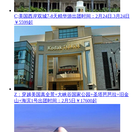
C;美国西岸双城7-8天精华游
出团时间：2月24日.3月24日
￥5599起
Z：穿越美国真全景+大峡谷国家公园+圣塔芭芭拉+旧金
山+海滨1号
出团时间：2月5日
￥17600起