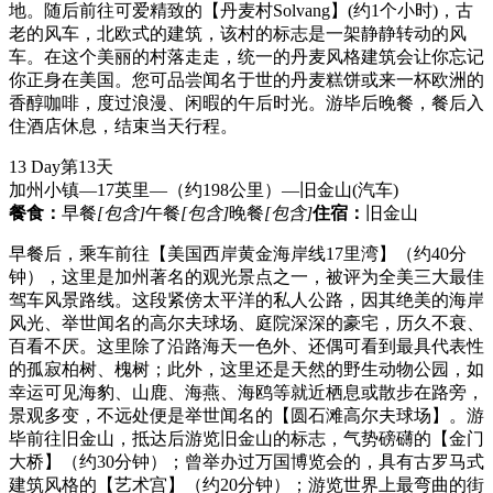
地。随后前往可爱精致的【丹麦村Solvang】(约1个小时)，古
老的风车，北欧式的建筑，该村的标志是一架静静转动的风
车。在这个美丽的村落走走，统一的丹麦风格建筑会让你忘记
你正身在美国。您可品尝闻名于世的丹麦糕饼或来一杯欧洲的
香醇咖啡，度过浪漫、闲暇的午后时光。游毕后晚餐，餐后入
住酒店休息，结束当天行程。
13 Day
第13天
加州小镇—17英里—（约198公里）—旧金山
(汽车)
餐食：
早餐
[包含]
午餐
[包含]
晚餐
[包含]
住宿：
旧金山
早餐后，乘车前往【美国西岸黄金海岸线17里湾】（约40分
钟），这里是加州著名的观光景点之一，被评为全美三大最佳
驾车风景路线。这段紧傍太平洋的私人公路，因其绝美的海岸
风光、举世闻名的高尔夫球场、庭院深深的豪宅，历久不衰、
百看不厌。这里除了沿路海天一色外、还偶可看到最具代表性
的孤寂柏树、槐树；此外，这里还是天然的野生动物公园，如
幸运可见海豹、山鹿、海燕、海鸥等就近栖息或散步在路旁，
景观多变，不远处便是举世闻名的【圆石滩高尔夫球场】。游
毕前往旧金山，抵达后游览旧金山的标志，气势磅礴的【金门
大桥】（约30分钟）；曾举办过万国博览会的，具有古罗马式
建筑风格的【艺术宫】（约20分钟）；游览世界上最弯曲的街