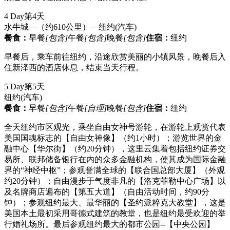
4 Day
第4天
水牛城—（约610公里）—纽约
(汽车)
餐食：
早餐
[包含]
午餐
[包含]
晚餐
[包含]
住宿：
纽约
早餐后，乘车前往纽约，沿途欣赏美丽的小镇风景，晚餐后入
住新泽西的酒店休息，结束当天行程。
5 Day
第5天
纽约
(汽车)
餐食：
早餐
[包含]
午餐
[自理]
晚餐
[包含]
住宿：
纽约
全天纽约市区观光，乘坐自由女神号游轮，在游轮上观赏代表
美国国魂标志的【自由女神像】（约1小时）；游览世界的金
融中心【华尔街】（约20分钟），这里云集着包括纽约证券交
易所、联邦储备银行在内的众多金融机构，使其成为国际金融
界的“神经中枢”；参观誉满全球的【联合国总部大厦】（外观
约20分钟）；自由漫步于气度非凡的【洛克菲勒中心广场】以
及名牌商店遍布的【第五大道】（自由活动时间，约90分
钟）；参观纽约最大、最华丽的【圣约派粹克大教堂】，这是
美国本土最初采用哥德式建筑的教堂，也是纽约最受欢迎的举
行婚礼场所。最后参观纽约最大的都市公园--【中央公园】