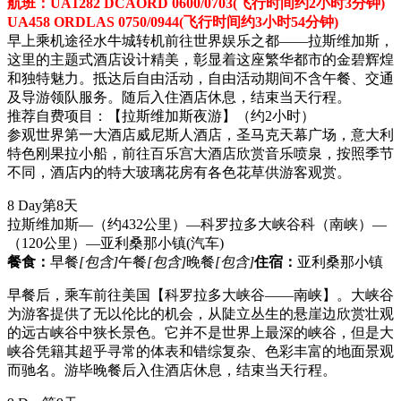
航班：UA1282 DCAORD 0600/0703(飞行时间约2小时3分钟)
UA458 ORDLAS 0750/0944(飞行时间约3小时54分钟)
早上乘机途径水牛城转机前往世界娱乐之都——拉斯维加斯，
这里的主题式酒店设计精美，彰显着这座繁华都市的金碧辉煌
和独特魅力。抵达后自由活动，自由活动期间不含午餐、交通
及导游领队服务。随后入住酒店休息，结束当天行程。
推荐自费项目：【拉斯维加斯夜游】（约2小时）
参观世界第一大酒店威尼斯人酒店，圣马克天幕广场，意大利
特色刚果拉小船，前往百乐宫大酒店欣赏音乐喷泉，按照季节
不同，酒店内的特大玻璃花房有各色花草供游客观赏。
8 Day
第8天
拉斯维加斯—（约432公里）—科罗拉多大峡谷科（南峡）—
（120公里）—亚利桑那小镇
(汽车)
餐食：
早餐
[包含]
午餐
[包含]
晚餐
[包含]
住宿：
亚利桑那小镇
早餐后，乘车前往美国【科罗拉多大峡谷——南峡】。大峡谷
为游客提供了无以伦比的机会，从陡立丛生的悬崖边欣赏壮观
的远古峡谷中狭长景色。它并不是世界上最深的峡谷，但是大
峡谷凭籍其超乎寻常的体表和错综复杂、色彩丰富的地面景观
而驰名。游毕晚餐后入住酒店休息，结束当天行程。