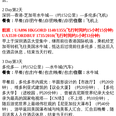
店。
2 Day
第2天
深圳—香港-芝加哥水牛城—（约152公里）—多伦多
(飞机)
餐食：
早餐
[自理]
午餐
[自理]
晚餐
[自理]
住宿：
飞机上
航班：UA896 HKGORD 1140/1355(飞行时间约15小时15分钟)
UA3539 ORDBUF 1735/2010(飞行时间约1小时33分钟)
早上于深圳酒店大堂集中，继而前往香港国际机场，乘机经芝
加哥转机飞往美国水牛城，抵达后过境前往多伦多，抵达后入
住酒店休息，结束当天行程。
3 Day
第3天
多伦多—（约152公里）—水牛城
(汽车)
餐食：
早餐
[包含]
午餐
[包含]
晚餐
[包含]
住宿：
水牛城
早餐后，多伦多市内观光：半圆形设计的【市政厅】（约20分
钟）、维多利亚式建筑的【议会大厦】（约20分钟）、【多伦
多大学】（进校园，约20分钟）、曾被吉尼斯世界纪录大全纪
录为最高的国家电视塔—【CN塔】（不上塔，约10分钟）。
随后游览世界上最雄伟壮观的【尼亚加拉大瀑布】（约40分
钟）。游毕返回美国瀑布城与纯美客人汇合。汇合后晚餐，随
后送客人入住酒店休息，结束当天行程。