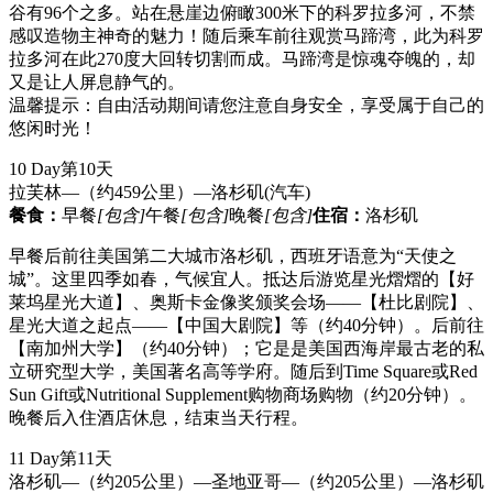
谷有96个之多。站在悬崖边俯瞰300米下的科罗拉多河，不禁
感叹造物主神奇的魅力！随后乘车前往观赏马蹄湾，此为科罗
拉多河在此270度大回转切割而成。马蹄湾是惊魂夺魄的，却
又是让人屏息静气的。
温馨提示：自由活动期间请您注意自身安全，享受属于自己的
悠闲时光！
10 Day
第10天
拉芙林—（约459公里）—洛杉矶
(汽车)
餐食：
早餐
[包含]
午餐
[包含]
晚餐
[包含]
住宿：
洛杉矶
早餐后前往美国第二大城市洛杉矶，西班牙语意为“天使之
城”。这里四季如春，气候宜人。抵达后游览星光熠熠的【好
莱坞星光大道】、奥斯卡金像奖颁奖会场——【杜比剧院】、
星光大道之起点——【中国大剧院】等（约40分钟）。后前往
【南加州大学】（约40分钟）；它是是美国西海岸最古老的私
立研究型大学，美国著名高等学府。随后到Time Square或Red
Sun Gift或Nutritional Supplement购物商场购物（约20分钟）。
晚餐后入住酒店休息，结束当天行程。
11 Day
第11天
洛杉矶—（约205公里）—圣地亚哥—（约205公里）—洛杉矶