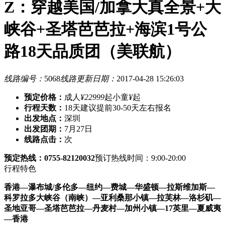
Z：穿越美国/加拿大真全景+大
峡谷+圣塔芭芭拉+海滨1号公
路18天品质团（美联航）
线路编号：
5068
线路更新日期：
2017-04-28 15:26:03
预定价格：
成人
¥22999
起
小童
¥
起
行程天数：
18天
建议提前30-50天左右报名
出发地点：
深圳
出发团期：
7月27日
线路点击：
次
预定热线：0755-82120032
预订热线时间：9:00-20:00
行程特色
香港—瀑布城/多伦多—纽约—费城—华盛顿—拉斯维加斯—
科罗拉多大峡谷（南峡）—亚利桑那小镇—拉芙林—洛杉矶—
圣地亚哥—圣塔芭芭拉—丹麦村—加州小镇—17英里—夏威夷
—香港