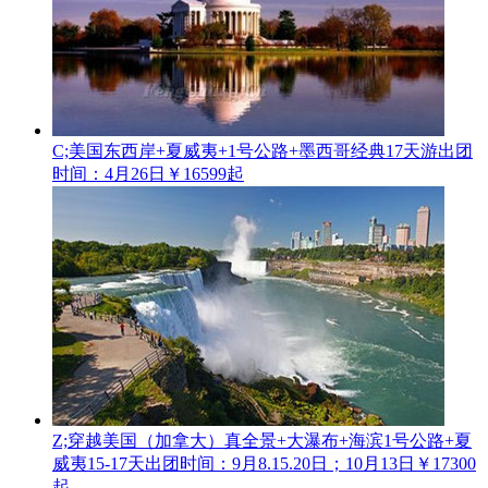
C;美国东西岸+夏威夷+1号公路+墨西哥经典17天游
出团
时间：4月26日
￥16599起
Z;穿越美国（加拿大）真全景+大瀑布+海滨1号公路+夏
威夷15-17天
出团时间：9月8.15.20日；10月13日
￥17300
起