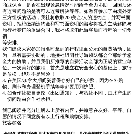
商业保险，是否在出现紧急情况时能给予全力协助，回国后还
有连带问题的是否可以连带解决等等。如游客参加了由境外第
三方组织的活动，我社将收取200美金/人的违约金，并写书面
说明，拒绝缴纳违约金和写书面说明的游客将视为主动解除与
旅行社签订的旅游合同，我社将取消此游客后面行程的一切食
宿
等安排。
我们建议大家参加报名时拿到的行程里面公示的自费活动，因
为一旦有需要协助的，地接社组团社导游领队都会全部给予您
全力的协助，并且我们所推荐的自费活动全部为正规的营业单
位。一次美好的旅程，首先是建立在安全安心的基础上，旅行
是放松，绝对不是冒险 ！
3. 在美国/加拿大期间妥善保存好自己的护照，因为在外购
物、刷卡和办理登机手续等等都要用到护照。
4. 如合作社擅自更改《出团通知》，与我社不同，由此产生的
一切问题由合作社承担。
我已阅读并充分理解以上所有内容，并愿意在友好、平等、自
愿的情况下同意所有以上行程和购物安排。
旅客签名：
全程各城市住宿使用以下表中参考酒店，具体安排请以出团通知书为