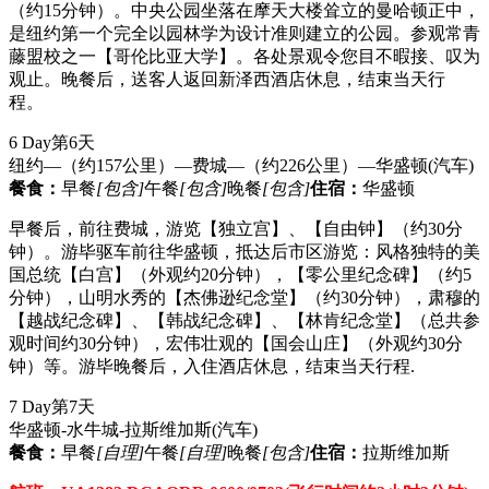
（约15分钟）。中央公园坐落在摩天大楼耸立的曼哈顿正中，
是纽约第一个完全以园林学为设计准则建立的公园。参观常青
藤盟校之一【哥伦比亚大学】。各处景观令您目不暇接、叹为
观止。晚餐后，送客人返回新泽西酒店休息，结束当天行
程。
6 Day
第6天
纽约—（约157公里）—费城—（约226公里）—华盛顿
(汽车)
餐食：
早餐
[包含]
午餐
[包含]
晚餐
[包含]
住宿：
华盛顿
早餐后，前往费城，游览【独立宫】、【自由钟】（约30分
钟）。游毕驱车前往华盛顿，抵达后市区游览：风格独特的美
国总统【白宫】（外观约20分钟），【零公里纪念碑】（约5
分钟），山明水秀的【杰佛逊纪念堂】（约30分钟），肃穆的
【越战纪念碑】、【韩战纪念碑】、【林肯纪念堂】（总共参
观时间约30分钟），宏伟壮观的【国会山庄】（外观约30分
钟）等。游毕晚餐后，入住酒店休息，结束当天行程.
7 Day
第7天
华盛顿-水牛城-拉斯维加斯
(汽车)
餐食：
早餐
[自理]
午餐
[自理]
晚餐
[包含]
住宿：
拉斯维加斯