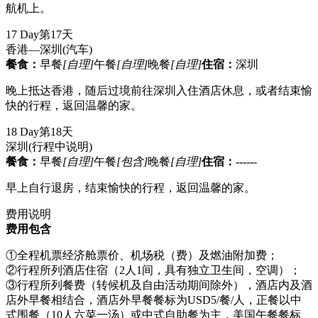
航机上。
17 Day
第17天
香港—深圳
(汽车)
餐食：
早餐
[自理]
午餐
[自理]
晚餐
[自理]
住宿：
深圳
晚上抵达香港，随后过境前往深圳入住酒店休息，或者结束愉
快的行程，返回温馨的家。
18 Day
第18天
深圳
(行程中说明)
餐食：
早餐
[自理]
午餐
[包含]
晚餐
[自理]
住宿：
------
早上自行退房，结束愉快的行程，返回温馨的家。
费用说明
费用包含
①全程机票经济舱票价、机场税（费）及燃油附加费；
②行程所列酒店住宿（2人1间，具有独立卫生间，空调）；
③行程所列餐费（转候机及自由活动期间除外），酒店内及酒
店外早餐相结合，酒店外早餐餐标为USD5/餐/人，正餐以中
式围餐（10人六菜一汤）或中式自助餐为主，美国午餐餐标