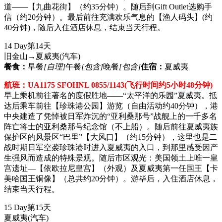
道——【九曲花街】（约35分钟）。随后到Gift Outlet选购手
信（约20分钟）。最后前往充满欢乐气息的【渔人码头】(约
40分钟)，随后入住酒店休息，结束当天行程。
14 Day
第14天
旧金山→夏威夷
(汽车)
餐食：
早餐
[自理]
午餐
[包含]
晚餐
[包含]
住宿：
夏威夷
航班：UA1175 SFOHNL 0855/1143(飞行时间约5小时48分钟)
早上乘机前往著名的度假胜地——“太平洋的乐园”夏威夷。抵
达后乘车前往【珍珠港公园】游览（自由活动约40分钟），港
中央建造了凭悼被日军炸沉的“亚利桑那号”战舰上的一千多名
阵亡将士的亚利桑那号纪念馆（不上船）。随后前往夏威夷族
保护区的风景区“巴里”【大风口】（约15分钟），这里也是二
战时期日军空袭珍珠港时进入夏威夷的入口，到那里感受因产
生强风而造成的特殊景观。随后市区观光：美国领土上唯一皇
宫遗址—【依欧拉尼皇宫】（外观）及夏威夷第一任国王【卡
美哈国王铜像】（总共约20分钟）。游毕后，入住酒店休息，
结束当天行程。
15 Day
第15天
夏威夷
(汽车)