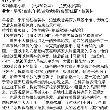
9 Day
第9天
亚利桑那小镇—（约450公里）—拉芙林
(汽车)
餐食：
早餐
[包含]
午餐
[自理]
晚餐
[自理]
住宿：
拉芙林
早餐后，乘车前往拉芙林，沿途欣赏美丽的风景小镇，傍晚抵
达后入住酒店休息，结束当天行程。
推荐自费项目：【羚羊峡谷+鲍威尔湖+马蹄湾】
【羚羊峡谷】（游览约1小时）是全世界最奇特的狭缝洞穴
——世界十大摄影地点之一的羚羊彩穴。彩穴的岩壁融合了千
百年来风和洪流的侵蚀，呈完美的波浪形，是大自然的抽象
画。一直以来彩穴都是纳瓦霍印第安人静坐沉思的净地，他们
相信这里可以聆听神的声音。随后前往【马蹄湾】（游览约1
小时）, 她被国家地理杂志评选为十大最佳摄影地点之一，
1000英尺直下的悬崖下，绿色的科罗拉多河围绕着红色的马蹄
状岩石，蜿蜒流淌出270度的转角，极具震撼。翻过一段小山
坡，沿着布满细沙的步道前行，眼前豁然开朗，您一定会沉醉
于碧水蓝天红岩钩织出的动人心魄之美。 在科罗拉多河沿岸
由上往下俯瞰，将发现科罗拉多河流经270度巨大的马蹄型弯
道。此景观是保证震撼人心，是地球上最奇特诡异的景观之
一，也是大自然摄影家的最爱。后前往美景是“彩色峡谷”、美
国境内第二大人工湖—【鲍威尔湖】（游览约1小时），全湖
被格兰水坝截断科罗拉多河而形成巨大的蓝色湖泊，其中的峡