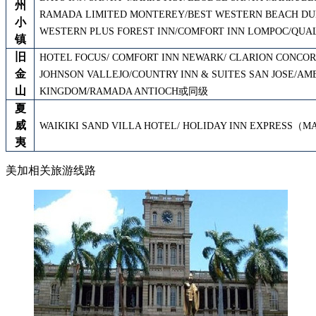
州
RAMADA LIMITED MONTEREY/BEST WESTERN BEACH DU
小
WESTERN PLUS FOREST INN/COMFORT INN LOMPOC/QUAL
镇
旧
HOTEL FOCUS
/
COMFORT INN NEWARK
/
CLARION CONCO
金
JOHNSON VALLEJO/COUNTRY INN & SUITES SAN JOSE/AM
山
KINGDOM/RAMADA ANTIOCH或同级
夏
威
WAIKIKI SAND VILLA HOTEL/
HOLIDAY INN EXPRESS（
MA
夷
美加相关旅游线路