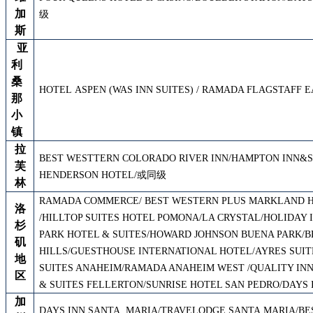
加
级
斯
亚
利
桑
H
OTEL
A
SPEN
(W
AS
I
NN SUITES
)
/
RAMADA FLAGSTAFF E
那
小
镇
拉
B
EST WESTTERN COLORADO RIVER INN/HAMPTON INN&SU
芙
HENDERSON HOTEL/或同级
林
RAMADA COMMERCE
/
BEST WESTERN PLUS MARKLAND 
洛
/HILLTOP SUITES HOTEL POMONA/LA CRYSTAL/HOLIDAY 
杉
PARK HOTEL & SUITES/HOWARD JOHNSON BUENA PARK/B
矶
HILLS/GUESTHOUSE INTERNATIONAL HOTEL/AYRES SUIT
地
SUITES ANAHEIM/RAMADA ANAHEIM WEST /QUALITY INN
区
& SUITES FELLERTON/SUNRISE HOTEL SAN PEDRO/DAYS
加
DAYS INN SANTA MARIA/TRAVELODGE SANTA MARIA/B