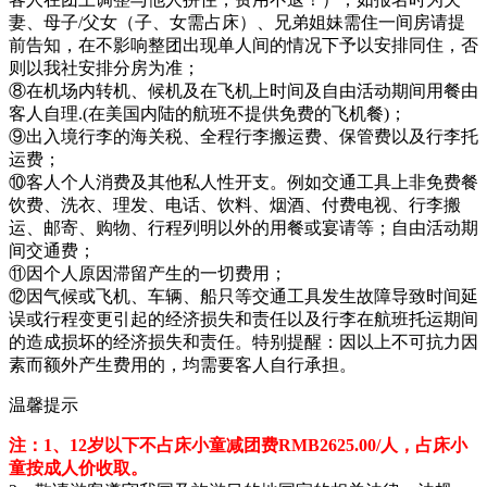
妻、母子/父女（子、女需占床）、兄弟姐妹需住一间房请提
前告知，在不影响整团出现单人间的情况下予以安排同住，否
则以我社安排分房为准；
⑧在机场内转机、候机及在飞机上时间及自由活动期间用餐由
客人自理.(在美国内陆的航班不提供免费的飞机餐)；
⑨出入境行李的海关税、全程行李搬运费、保管费以及行李托
运费；
⑩客人个人消费及其他私人性开支。例如交通工具上非免费餐
饮费、洗衣、理发、电话、饮料、烟酒、付费电视、行李搬
运、邮寄、购物、行程列明以外的用餐或宴请等；自由活动期
间交通费；
⑪因个人原因滞留产生的一切费用；
⑫因气候或飞机、车辆、船只等交通工具发生故障导致时间延
误或行程变更引起的经济损失和责任以及行李在航班托运期间
的造成损坏的经济损失和责任。特别提醒：因以上不可抗力因
素而额外产生费用的，均需要客人自行承担。
温馨提示
注：1、12岁以下不占床小童减团费RMB2625.00/人，占床小
童按成人价收取。