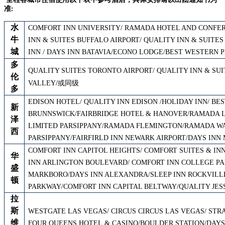
准:
水
COMFORT INN UNIVERSITY
/
RAMADA HOTEL AND CONFE
牛
INN & SUITES BUFFALO AIRPORT
/
QUALITY INN & SUITES
城
/
INN /
DAYS INN BATAVIA
ECONO LODGE
/BEST WESTERN P
多
QUALITY SUITES TORONTO AIRPORT
/
QUALITY INN & SUI
伦
VALLEY
/或同级
多
EDISON HOTEL/ QUALITY INN EDISON /
HOLIDAY INN/
BES
新
BRUNNSWICK/FAIRBRIDGE HOTEL & HANOVER/RAMADA L
泽
LIMITED PARSIPPANY/RAMADA FLEMINGTON/RAMADA WAY
西
PARSIPPANY/FAIRFIRLD INN NEWARK AIRPORT/DAYS INN
COMFORT INN CAPITOL HEIGHTS/ COMFORT SUITES & IN
华
INN ARLINGTON BOULEVARD/ COMFORT INN COLLEGE PA
盛
MARKBORO/DAYS INN ALEXANDRA/SLEEP INN ROCKVILLE
顿
PARKWAY/COMFORT INN CAPITAL BELTWAY/QUALITY J
拉
斯
WESTGATE LAS VEGAS/
CIRCUS CIRCUS LAS VEGAS
/
S
TR
维
FOUR
QUEENS
HOTEL
&
CASINO/BOULDER STATION/DAYS