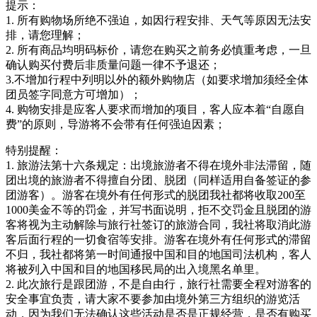
提示：
1. 所有购物场所绝不强迫，如因行程安排、天气等原因无法安
排，请您理解；
2. 所有商品均明码标价，请您在购买之前务必慎重考虑，一旦
确认购买付费后非质量问题一律不予退还；
3.不增加行程中列明以外的额外购物店（如要求增加须经全体
团员签字同意方可增加）；
4. 购物安排是应客人要求而增加的项目，客人应本着“自愿自
费”的原则，导游将不会带有任何强迫因素；
特别提醒：
1. 旅游法第十六条规定：出境旅游者不得在境外非法滞留，随
团出境的旅游者不得擅自分团、脱团（同样适用自备签证的参
团游客）。游客在境外有任何形式的脱团我社都将收取200至
1000美金不等的罚金，并写书面说明，拒不交罚金且脱团的游
客将视为主动解除与旅行社签订的旅游合同，我社将取消此游
客后面行程的一切食宿等安排。游客在境外有任何形式的滞留
不归，我社都将第一时间通报中国和目的地国司法机构，客人
将被列入中国和目的地国移民局的出入境黑名单里。
2. 此次旅行是跟团游，不是自由行，旅行社需要全程对游客的
安全事宜负责，请大家不要参加由境外第三方组织的游览活
动，因为我们无法确认这些活动是否是正规经营，是否有购买