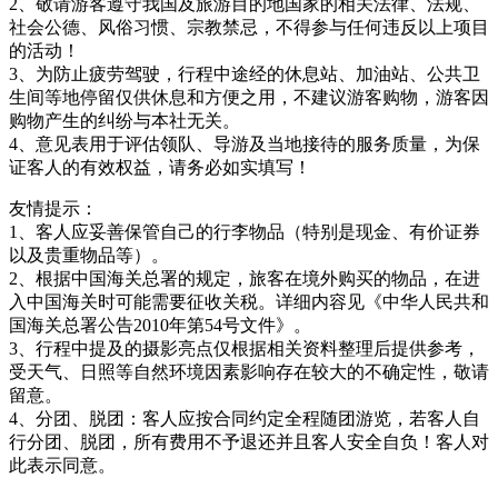
2、敬请游客遵守我国及旅游目的地国家的相关法律、法规、
社会公德、风俗习惯、宗教禁忌，不得参与任何违反以上项目
的活动！
3、为防止疲劳驾驶，行程中途经的休息站、加油站、公共卫
生间等地停留仅供休息和方便之用，不建议游客购物，游客因
购物产生的纠纷与本社无关。
4、意见表用于评估领队、导游及当地接待的服务质量，为保
证客人的有效权益，请务必如实填写！
友情提示：
1、客人应妥善保管自己的行李物品（特别是现金、有价证券
以及贵重物品等）。
2、根据中国海关总署的规定，旅客在境外购买的物品，在进
入中国海关时可能需要征收关税。详细内容见《中华人民共和
国海关总署公告2010年第54号文件》。
3、行程中提及的摄影亮点仅根据相关资料整理后提供参考，
受天气、日照等自然环境因素影响存在较大的不确定性，敬请
留意。
4、分团、脱团：客人应按合同约定全程随团游览，若客人自
行分团、脱团，所有费用不予退还并且客人安全自负！客人对
此表示同意。