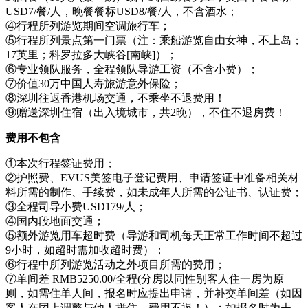
USD7/餐/人，晚餐餐标USD8/餐/人，不含酒水；
④行程所列游览期间空调旅行车；
⑤行程所列景点第一门票（注：乘船游览自由女神，不上岛；
17英里；科罗拉多大峡谷[南峡]）；
⑥专业领队服务，全程领队导游工资（不含小费）；
⑦价值30万中国人寿旅游意外保险；
⑧深圳往返香港机场交通，不乘坐不退费用！
⑨赠送深圳住宿（出入境城市，共2晚），不住不退房费！
费用不包含
①本次行程签证费用；
②护照费、EVUS美签电子登记费用、申请签证中准备相关材
料所需的制作、手续费，如未成年人所需的公证书、认证费；
③全程司导小费USD179/人；
④国内段地面交通；
⑤额外游览用车超时费（导游和司机每天正常工作时间不超过
9小时，如超时需加收超时费）；
⑥行程中所列游览活动之外项目所需的费用；
⑦单间差 RMB5250.00/全程(分房以同性别客人住一房为原
则，如需住单人间，报名时应提出申请，并补交单间差（如因
客人在团上调整与他人拼住，费用不退！）；如报名时为夫