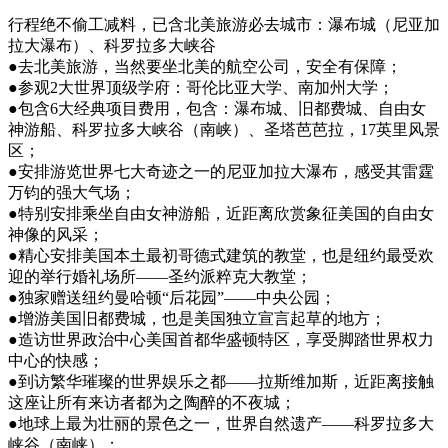
行程绝不偷工减料，已含北美旅游必去城市：瀑布城（尼亚加
拉大瀑布）、科罗拉多大峡谷
●去北美旅游，当然要坐北美的航空公司，安全有保障；
●参观2大世界顶级学府：哥伦比亚大学、南加州大学；
●包含6大经典项目费用，包含：瀑布城、旧都费城、自由女
神游船、科罗拉多大峡谷（南峡）、圣塔芭芭拉，17英里风景
区；
●安排游览世界七大奇迹之一的尼亚加拉大瀑布，感受其雷霆
万钧的强大气场；
●特别安排乘坐自由女神游船，近距离欣赏象征美国的自由女
神像的风采；
●精心安排美国本土最初哥德式建筑的教堂，也是纽约最受欢
迎的举行婚礼场所——圣约派粹克大教堂；
●独家赠送纽约曼哈顿“后花园”——中央公园；
●增游美国旧都费城，也是美国独立宣言起草的地方；
●造访世界政治中心美国首都华盛顿特区，享受脚踏世界权力
中心的快感；
●到访繁华璀璨的世界娱乐之都——拉斯维加斯，近距离接触
这座让所有来访者都为之陶醉的不夜城；
●地球上最为壮丽的景色之一，世界自然遗产——科罗拉多大
峡谷（南峡）；