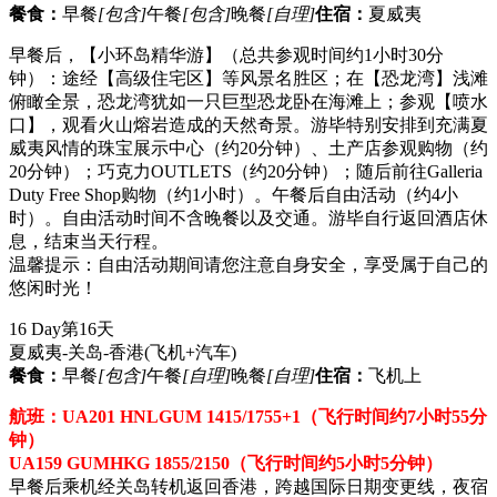
餐食：
早餐
[包含]
午餐
[包含]
晚餐
[自理]
住宿：
夏威夷
早餐后，【小环岛精华游】（总共参观时间约1小时30分
钟）：途经【高级住宅区】等风景名胜区；在【恐龙湾】浅滩
俯瞰全景，恐龙湾犹如一只巨型恐龙卧在海滩上；参观【喷水
口】，观看火山熔岩造成的天然奇景。游毕特别安排到充满夏
威夷风情的珠宝展示中心（约20分钟）、土产店参观购物（约
20分钟）；巧克力OUTLETS（约20分钟）；随后前往Galleria
Duty Free Shop购物（约1小时）。午餐后自由活动（约4小
时）。自由活动时间不含晚餐以及交通。游毕自行返回酒店休
息，结束当天行程。
温馨提示：自由活动期间请您注意自身安全，享受属于自己的
悠闲时光！
16 Day
第16天
夏威夷-关岛-香港
(飞机+汽车)
餐食：
早餐
[包含]
午餐
[自理]
晚餐
[自理]
住宿：
飞机上
航班：UA201 HNLGUM 1415/1755+1（飞行时间约7小时55分
钟）
UA159 GUMHKG 1855/2150（飞行时间约5小时5分钟）
早餐后乘机经关岛转机返回香港，跨越国际日期变更线，夜宿