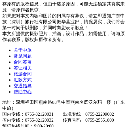
存原有的版权信息，但由于诸多原因，可能无法确定其真实来
源，请原作者原谅。
如果您对本文内容和图片的归属存有异议，请立即通知广东中
旅（深圳）旅行社有限公司振华营业部，情况属实，我们将会
第一时间予以删除，并同时向您表示歉意！
本文所提供的摄影照片，插画，设计作品，如需使用，请与原
作者联系，版权归原作者所有。
关于中旅
常见问题
合同签署
签证相关
旅游合同
汇款方式
交通指导
帮助中心
地址：深圳福田区燕南路88号中泰燕南名庭沃尔玛一楼（广东
中旅）
国内专线：0755-82120031 出境专线：0755-22209002
省内专线：0755-82120032 传真号码：0755-25551800
预订热线时间：9:00-20:00