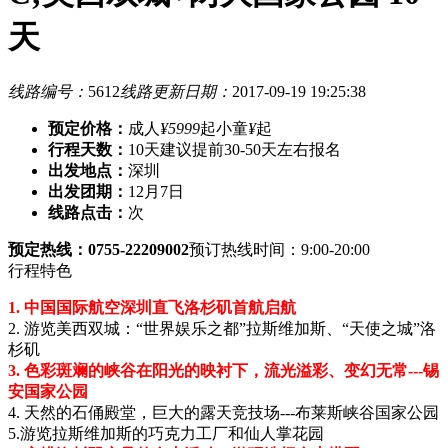
天
线路编号：
5612
线路更新日期：
2017-09-19 19:25:38
预定价格：
成人
¥5999
起
小童
¥
起
行程天数：
10天
建议提前30-50天左右报名
出发地点：
深圳
出发团期：
12月7日
线路点击：
次
预定热线：0755-22209002
预订热线时间：9:00-20:00
行程特色
1. 中国国际航空深圳直飞洛杉矶首航启航
2. 游览美西双城：“世界娱乐之都”拉斯维加斯、“天使之城”洛
杉矶
3. 色彩斑斓的峡谷在阳光的映衬下，流光溢彩、变幻无常---锡
安国家公园
4. 天然的石俑殿堂，巨大的露天竞技场---布莱斯峡谷国家公园
5.游览拉斯维加斯的巧克力工厂和仙人掌花园