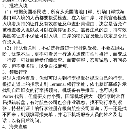
2、批准入境
（1）根据美国移民法，所有从美国陆地口岸、机场口岸或海
港口岸入境的人员都要接受检查。在入境口岸，移民官会检查
入境者所持的证件及有效签证及审查赴美理由，决定是否允许
被检查者入境以及可以在美停留多久。需要注意的是，持有效
美国签证并不保证可以入境，口岸的移民官员最后决定是否允
许您入境。
（2）排队验关时，不妨选择最短一行排队受检。不要左顾右
盼，犹豫不决，更不可看另一行通关迅速而临时换行，而变成
「行迹」可疑而遭受仔细盘查。面带笑容，态度诚恳，有问必
答，但不要多话，以免自找麻烦。
3、领取行李
通过入境检查后，你就可以去到行李提取处提取自己的行李。
根据走道上的指示走到 Terminal 领行李处，依电脑屏幕或告示
找到自己班次的行李招领台。机场备有手推车，也可以找
Porter 代劳，但需要支付小费。国际机场很大，领行李时常容
易找错转盘，有时航空公司也会作业疏忽。找不到行李别紧
张，持登机证上的行李注册存根向航空公司查询，万一还是找
不回来，则须填写报失单，并记下机场服务人员的姓名及电
话，以备日后询问。
4、海关查验