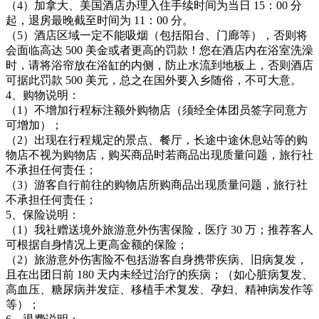
（4）加拿大、美国酒店办理入住手续时间为当日 15：00 分
起，退房最晚截至时间为 11：00 分。
（5）酒店区域一定不能吸烟（包括阳台、门廊等），否则将
会面临高达 500 美金或者更高的罚款！您在酒店内在浴室洗澡
时，请将浴帘放在浴缸的内侧，防止水流到地板上，否则酒店
可据此罚款 500 美元，总之在国外要入乡随俗，不可大意。
4、购物说明：
（1）不增加行程标注额外购物店（须经全体团员签字同意方
可增加）；
（2）出现在行程规定的景点、餐厅，长途中途休息站等的购
物店不视为购物店，购买商品时若商品出现质量问题，旅行社
不承担任何责任；
（3）游客自行前往的购物店所购商品出现质量问题，旅行社
不承担任何责任；
5、保险说明：
（1）我社赠送境外旅游意外伤害保险，医疗 30 万；推荐客人
可根据自身情况上更高金额的保险；
（2）旅游意外伤害险不包括游客自身携带疾病、旧病复发，
且在出团日前 180 天内未经过治疗的疾病；（如心脏病复发、
高血压、糖尿病并发症、移植手术复发、孕妇、精神病发作等
等）；