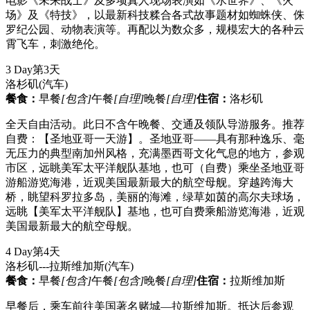
电影《未来战士》及多项真人现场表演如《水世界》、《火
场》及《特技》，以最新科技糅合各式故事题材如蜘蛛侠、侏
罗纪公园、动物表演等。再配以为数众多，规模宏大的各种云
霄飞车，刺激绝伦。
3 Day
第3天
洛杉矶
(汽车)
餐食：
早餐
[包含]
午餐
[自理]
晚餐
[自理]
住宿：
洛杉矶
全天自由活动。此日不含午晚餐、交通及领队导游服务。推荐
自费：【圣地亚哥一天游】。圣地亚哥——具有那种逸乐、毫
无压力的典型南加州风格，充满墨西哥文化气息的地方，参观
市区，远眺美军太平洋舰队基地，也可（自费）乘坐圣地亚哥
游船游览海港，近观美国最新最大的航空母舰。穿越跨海大
桥，眺望科罗拉多岛，美丽的海滩，绿草如茵的高尔夫球场，
远眺【美军太平洋舰队】基地，也可自费乘船游览海港，近观
美国最新最大的航空母舰。
4 Day
第4天
洛杉矶---拉斯维加斯
(汽车)
餐食：
早餐
[包含]
午餐
[包含]
晚餐
[自理]
住宿：
拉斯维加斯
早餐后，乘车前往美国著名赌城—拉斯维加斯。抵达后参观