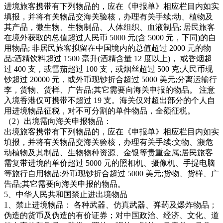
进境旅客携带有下列物品的，应在《申报单》相应栏目内如实
填报，并将有关物品交海关验核，办理有关手续:动、植物及
其产品，微生物、生物制品、人体组织、血液制品; 居民旅客
在境外获取的总值超过人民币 5000 元(含 5000 元，下同)的自
用物品; 非居民旅客拟留在中国境内的总值超过 2000 元的物
品;酒精饮料超过 1500 毫升(酒精含量 12 度以上)， 或香烟超
过 400 支，或雪茄超过 100 支，或烟丝超过 500 克;人民币现
钞超过 20000 元，或外币现钞折合超过 5000 美元;分离运输行
李，货物、货样、广告品;其它需要向海关申报的物品。 注意
入境香港仅可携带不超过 19 支。海关仅对超出部分的个人自
用进境物品征税，对不可分割的单件物品，全额征税。
（2）出境需向海关申报物品：
出境旅客携带有下列物品的，应在《申报单》相应栏目内如实
填报，并将有关物品交海关验核，办理有关手续:文物、濒危
动植物及其制品、生物物种资源、金银等贵重金属;居民旅客
需复带进境的单价超过 5000 元的照相机、摄像机、手提电脑
等旅行自用物品;外币现钞折合超过 5000 美元;货物、货样、广
告品;其它需要向海关申报的物品。
5、中华人民共和国禁止进出境物品
1、禁止进境物品： 各种武器、仿真武器、弹药及爆炸物品；
伪造的货币及伪造的有价证券；对中国政治、经济、文化、道