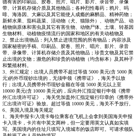
德有害的印刷品、胶卷、照片、唱片、影片、录音带、录像
带、计算机存储介质及其他物品；各种烈性毒药；鸦片、吗
啡、海洛因、大麻以及其它能使人成瘾的麻醉品、精神药物；
新鲜水果、茄科蔬菜、活动物（犬、猫除外）、动物产品、动
植物病原体和害虫及其它有害生物、动物尸体、土壤、转基因
生物材料、动植物疫情流行的国家和地区的有关动植物及
2、禁止出境物品：列入禁止进境范围的所有物品；内容涉及
国家秘密的手稿、印刷品、胶卷、照片、唱片、影片、录音
带、录像带、计算机存储介质及其他物品；珍贵文物及其它禁
止出境的文物；濒危的和珍贵的动植物（均含标本）及其种子
和繁殖材料。
3、外汇规定：出境人员携带不超过等值 5000 美元(含 5000 美
元)的外币现钞出境的，无须申领《携带证》，海关予以放
行；出境人员携带外币现钞金额在等值 5000 美元以上至
10000 美元(含 10000 美元)的，应向外汇指定银行申领《携带
外汇出境许可证》，海关凭加盖外汇指定银行印章的《携带外
汇出境许可证》验放。超过等值 10000 美元，海关不予放行。
6、美国入境及海关规定
1、海关申报卡/入境卡每位乘客在飞机上会拿到美国海关申报
卡入境卡，卡片有中英文两种，但一定要用英文认真如实填
写。美国境内的住址只填写入境城市的饭店即可。可请求领队
及航班工作人员协助填写。