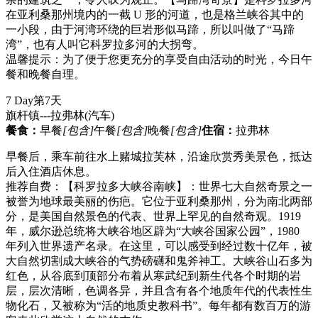
在亚利桑那州境内的一截 U 形的河道，也是格兰峡谷其中的
一小段，由于河湾环绕的巨岩形似马蹄，所以叫做了“马蹄
湾”，也有人叫它科罗拉多河的大拐弯。
温馨提示：为了便于您更充分的享受自由活动的时光，今日午
餐和晚餐自理。
7 Day
第7天
旗杆镇---拉弗林
(汽车)
餐食：
早餐
[包含]
午餐
[包含]
晚餐
[包含]
住宿：
拉弗林
早餐后，乘车前往水上赌城拉芙林，沿途欣赏秀美景色，抵达
后入住酒店休息。
推荐自费：【科罗拉多大峡谷南峡】：世界七大自然奇景之一
被誉为地球最美丽的伤疤。它位于亚利桑那州，分为南北两部
分，是美国自然景色的代表、世界上罕见的自然奇观。1919
年，威尔逊总统将大峡谷地区辟为“大峡谷国家公园”，1980
年列入世界遗产名录。在这里，可以感受到经过数十亿年，被
大自然切割成大峡谷的气势磅礴和鬼斧神工。大峡谷山石多为
红色，从谷底到顶部分布着从寒武纪到新生代各个时期的岩
层，层次清晰，色调各异，并且含有各个地质年代的代表性生
物化石，又被称为“活的地质史教科书”。每年都有数百万的游