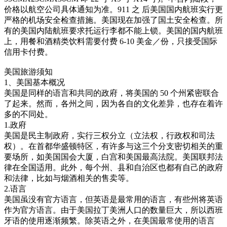
价格以航空公司具体通知为准。911 之 后美国国内航班实行更
严格的机场安全检查措施。美国现在加强了国土安全检查。所
有的美国内陆航班要求托运行李都不能上锁。美国的国内航班
上，用餐和酒精类饮料需要付费 6-10 美金／份，只接受国际
信用卡付费。
美国旅游须知
1、美国基本概况
美国是同样的语言和共同的政府，将美国的 50 个州紧密联合
了起来。然而，各州之间，因为各自的文化差异，也存在着许
多的不同处。
1.政府
美国是民主制政府，实行三权分立（立法权，行政权和司法
权）。在首都华盛顿特区，有许多与这三个分支密切相关的重
要场所，如美国国会大厦，白宫和美国最高法院。美国联邦法
律在全国适用。此外，每个州、县和自治区也都有自己的政府
和法律，比如与烟酒相关的售卖等。
2.语言
美国虽没有官方语言，但英语是最常用的语言，有些州将英语
作为官方语言。由于美国拉丁美洲人口的数量巨大，所以西班
牙语的使用逐渐频繁。除英语之外，在美国最常使用的语言