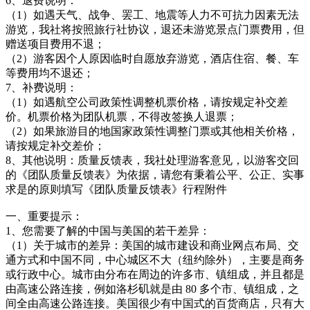
6、退费说明：
（1）如遇天气、战争、罢工、地震等人力不可抗力因素无法
游览，我社将按照旅行社协议，退还未游览景点门票费用，但
赠送项目费用不退；
（2）游客因个人原因临时自愿放弃游览，酒店住宿、餐、车
等费用均不退还；
7、补费说明：
（1）如遇航空公司政策性调整机票价格，请按规定补交差
价。机票价格为团队机票，不得改签换人退票；
（2）如果旅游目的地国家政策性调整门票或其他相关价格，
请按规定补交差价；
8、其他说明：质量反馈表，我社处理游客意见，以游客交回
的《团队质量反馈表》为依据，请您有秉着公平、公正、实事
求是的原则填写《团队质量反馈表》行程附件
一、重要提示：
1、您需要了解的中国与美国的若干差异：
（1）关于城市的差异：美国的城市建设和商业网点布局、交
通方式和中国不同，中心城区不大（纽约除外），主要是商务
或行政中心。城市由分布在周边的许多市、镇组成，并且都是
由高速公路连接，例如洛杉矶就是由 80 多个市、镇组成，之
间全由高速公路连接。美国很少有中国式的百货商店，只有大