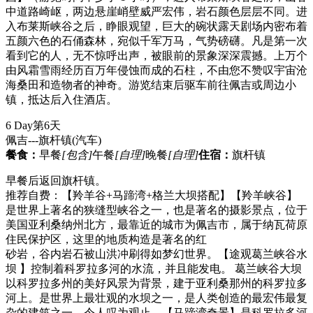
中道路崎岖，两边悬崖峭壁威严宏伟，岩石颜色层层不同。进
入布莱斯峡谷之后，睁眼观望，巨大的碗状露天剧场内密布着
五颜六色的石俑森林，宛似千军万马，气势磅礴。凡是第一次
看到它的人，无不惊呼出声，被眼前的景象深深震撼。上万个
由风霜雪雨经历百万年侵蚀而成的石柱，不由您不赞叹宇宙沧
海桑田和造物者的神奇。游览结束后驱车前往佩吉或周边小
镇，抵达后入住酒店。
6 Day
第6天
佩吉---旗杆镇
(汽车)
餐食：
早餐
[包含]
午餐
[自理]
晚餐
[自理]
住宿：
旗杆镇
早餐后返回旗杆镇。
推荐自费：【羚羊谷+马蹄湾+格兰大坝搭配】【羚羊峡谷】
是世界上著名的狭缝型峡谷之一，也是著名的摄影景点，位于
美国亚利桑纳州北方，最靠近的城市为佩吉市，属于纳瓦荷原
住民保护区，这里的地质构造是著名的红
砂岩，谷内岩石被山洪冲刷得如梦幻世界。【途观葛兰峡谷水
坝 】控制着科罗拉多河的水流，并且能发电。 葛兰峡谷大坝
以科罗拉多州的美好风景为背景，建于亚利桑那州的科罗拉多
河上。是世界上最壮观的水坝之一，是人类创造的最宏伟最复
杂的建筑之一，令人叹为观止。【马蹄湾奇景】是科罗拉多河