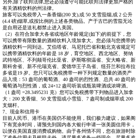
另外,除了联邦法律,您还必须遵守可能比联邦法律更加严格的
有关酒精饮料的州法律。
旅客可以免税带入一条香烟(200 支),或 50 支雪茄烟,或 2 公升
(4.4 磅)烟草,或按比例的上述各类物品。产于古巴的雪茄无论
是自用还是送礼都禁止进入美国。
（2）在符合加拿大各省或地区年龄规定(如下)的前提下，您
可以携带有限数量的酒精饮料入境加拿大。您必须与您携带的
酒精饮料一同到达。艾伯塔省、马尼托巴省和魁北克省规定可
以携带酒精饮料的年龄是 18 岁，育空地区、西北地区、努纳
武特地区、不列颠哥伦比亚省、萨斯喀彻温省、安大略省、新
斯科舍省、新不伦瑞克省、爱德华王子岛省、纽芬兰和拉布拉
多省是19 岁。您只可以免税携带一种下列规定数量的酒类产
品入境：53 盎司的葡萄酒、40 盎司的烈性酒、总共 40 盎司的
葡萄酒与烈性酒，或 24×12 盎司听装或瓶装啤酒或浓啤酒。
（1 盎司 =28.3495231 克）您可以免税携带下列物品进入加拿
大：200 支香烟、50 支雪茄或小雪茄、7 盎司制成烟草或 200
支烟杆。
7、现金和信用卡
目前人民币、港币在美国仍不能使用，我们极力建议，如果阁
下有宽余时间，请预先到国内各大银行申请一张美圆信用卡，
以便在美国直接消费或购物。由于各州情不同，您在旅游时除
了准备信用卡及银联卡外，请尽量多准备一些现金，尽量多准