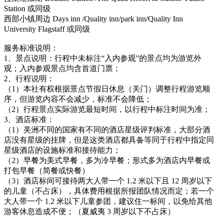
Station 或同级
西部小镇周边 Days inn /Quality inn/park inn/Quality Inn
University Flagstaff 或同级
服务标准说明：
1、景点说明：行程中未标注“入内参观”的景点均为游览外
观；入内参观景点均含首道门票；
2、行程说明：
（1）本社有权根据景点节假日休息（关门）调整行程游览顺
序，但游览内容不会减少，标准不会降低；
（2）行程景点实际游览最短时间，以行程中标注时间为准；
3、酒店标准：
（1）美洲不同的国家有不同的酒店星级评判标准，大部分酒
店没有星级的挂牌，但是这类酒店都具备等同于行程中指定同
星级酒店的设施标准和接待能力；
（2）早餐为美式早餐，多为冷早餐；形式多为酒店内早餐或
打包早餐（简餐或快餐）
（3）酒店标间可接待两大人带一个 1.2 米以下且 12 周岁以下
的儿童（不占床），具体费用根据所报团队情况而定；若一个
大人带一个 1.2 米以下儿童参团，建议住一标间，以免给其他
游客休息造成不便；（夏威夷 3 周岁以下不占床）