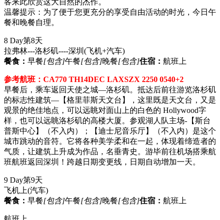
客来此欣赏这大自然的杰作。
温馨提示：为了便于您更充分的享受自由活动的时光，今日午
餐和晚餐自理。
8 Day
第8天
拉弗林---洛杉矶----深圳
(飞机+汽车)
餐食：
早餐
[包含]
午餐
[包含]
晚餐
[包含]
住宿：
航班上
参考航班：CA770 TH14DEC LAXSZX 2250 0540+2
早餐后，乘车返回天使之城—洛杉矶。抵达后前往游览洛杉矶
的标志性建筑—【格里菲斯天文台】，这里既是天文台，又是
观景的绝佳地点，可以远眺对面山上的白色的 Hollywood字
样，也可以远眺洛杉矶的高楼大厦。参观湖人队主场-【斯台
普斯中心】（不入内）；【迪士尼音乐厅】（不入内）是这个
城市跳动的音符。它将各种美学柔和在一起，体现着缔造者的
气质，让建筑上升成为作品，名垂青史。游毕前往机场搭乘航
班航班返回深圳！跨越日期变更线，日期自动增加一天。
9 Day
第9天
飞机上
(汽车)
餐食：
早餐
[包含]
午餐
[包含]
晚餐
[包含]
住宿：
航班上
航班上。