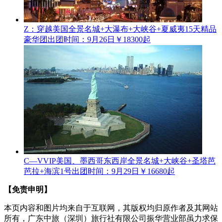
Z：穿越美国全景名城+大瀑布+大峡谷+夏威夷15天精品
豪华团
出团时间：9月26日
￥18300起
C—VVIP美国、墨西哥东西岸全景名城+大峡谷+圣塔芭
芭拉+海滨1号
出团时间：9月29日
￥16680起
【免责申明】
本页内容和图片均来自于互联网，其版权均归原作者及其网站
所有，广东中旅（深圳）旅行社有限公司振华营业部虽力求保