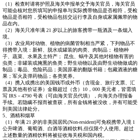
（1）检查时请将护照及海关申报单交予海关官员，海关官员
可能会核对您所填写的申报单与实际携带物品是否相符，受检
物品是否相符，受检物品包括交运行李及自身或家属佩带的物
品在内。
（2）海关只准年满 21 岁以上的旅客携带一瓶酒及一条烟入
境。
（3）农业局对动物、植物的病菌管制相当严紧，下列物品不
得携带入境：新鲜、脱水或罐装的肉类、肉制品； 植物种
子、蔬菜、水果及土特产； 昆虫、蜗牛及其他对植物有害的
虫类；非罐装或腌熏的鱼类；野生动物以及由野生动物做成的
制品；毒品、危险药品；美国原著的翻版书籍；包藏酒液的糖
果；军火及弹药物品；各类奖券。
（4）携入或携出的美国钱币或外币（含现金、旅行支票、汇
票及其他有价证券）金额超过（含）10，000 美元者，皆需填
写 IRS－4790 号表（可由海关官员代填），向海关办理报备
手续。若隐瞒不报而被查获，所有金钱将被没收，并有可能受
到美国法律处分。
5、酒精和烟草
（1）年满 21 岁的非美国居民(Non-resident)可免税携带入境 1
公升啤酒、葡萄酒、白酒等酒精饮料,但仅限个人使用。超过
上述数量的酒精饮料将被征收海关税和国内税。