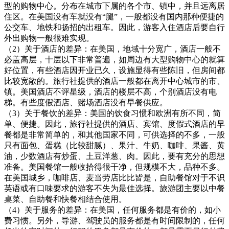
型的购物中心。分布在城市下属的各个市、镇中，并且远离居
住区。在美国没有车就没有“腿”，一般都没有国内那种便捷的
公交车、地铁和扬招的出租车。因此，游客入住酒店后要自行
外出购物一般很难实现。
（2）关于酒店的差异：在美国，地域十分宽广，酒店一般不
必盖高层，十层以下非常普遍，如周边有大型购物中心的就算
好位置，有些酒店因开业已久，设施显得有些陈旧，但房间都
比较宽敞的。旅行社提供的酒店一般都在离开中心城市的市、
镇。美国酒店不评星级，酒店的楼层不高，个别酒店没有电
梯。有些度假酒店、赌场酒店没有早餐供应。
（3）关于餐饮的差异：美国的饮食习惯和欧洲有所不同，简
单、便捷。因此，旅行社提供的酒店、宾馆、度假式酒店的早
餐都是非常简单的，和其他国家不同，可供选择的不多，一般
只有面包、蛋糕（比较甜腻）、果汁、牛奶、咖啡、果酱、黄
油，少数酒店有炒蛋、土豆洋葱、肉。因此，要有充分的思想
准备。美国餐馆一般收拾得很干净，但规模不大，品种不多。
在美国城乡，咖啡店、麦当劳店比比皆是，自助餐馆对于不识
英语或有口味要求的游客不失为最佳选择。旅游团主要以中餐
桌菜、自助餐和快餐相结合使用。
（4）关于服务的差异：在美国，任何服务都是有价的，如小
费习惯。另外，导游、驾驶员的服务都是有时间限制的，任何