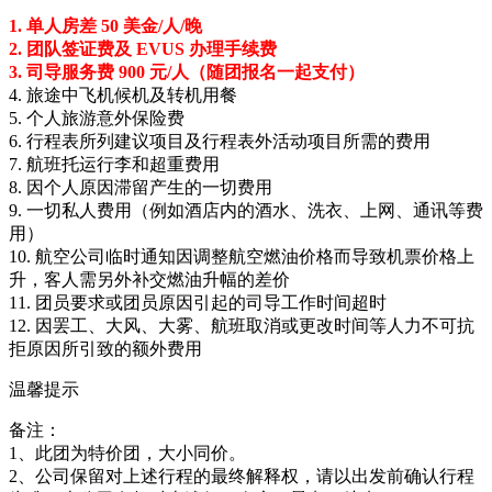
1. 单人房差 50 美金/人/晚
2. 团队签证费及 EVUS 办理手续费
3. 司导服务费 900 元/人（随团报名一起支付）
4. 旅途中飞机候机及转机用餐
5. 个人旅游意外保险费
6. 行程表所列建议项目及行程表外活动项目所需的费用
7. 航班托运行李和超重费用
8. 因个人原因滞留产生的一切费用
9. 一切私人费用（例如酒店内的酒水、洗衣、上网、通讯等费
用）
10. 航空公司临时通知因调整航空燃油价格而导致机票价格上
升，客人需另外补交燃油升幅的差价
11. 团员要求或团员原因引起的司导工作时间超时
12. 因罢工、大风、大雾、航班取消或更改时间等人力不可抗
拒原因所引致的额外费用
温馨提示
备注：
1、此团为特价团，大小同价。
2、公司保留对上述行程的最终解释权，请以出发前确认行程