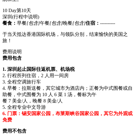
10 Day
第10天
深圳
(行程中说明)
餐食：
早餐
[包含]
午餐
[包含]
晚餐
[包含]
住宿：
----------
于当天抵达香港国际机场，与领队分别，结束愉快的美国之
旅！
费用说明
费用包含
1. 深圳起止国际往返机票、机场税
2. 行程所列住宿，2 人用一间房
3. 全程空调旅行车
4. 早餐：拉斯送餐，其它城市为酒店内；正餐为中式围餐或自
助餐，中式围餐为 10 人 6 菜 1 汤，餐标为午
餐 7 美金/人，晚餐 8 美金/人
5. 全程专业中文导游
6. 门票：锡安国家公园，布莱斯峡谷国家公园，其它为外观或
免费
费用不包含