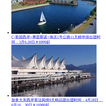
C;美国西岸+弗雷斯诺+海滨1号公路11天精华游
出团时
间：3月6.20日
￥6999起
加拿大东西岸英法风情9天精品团
出团时间：4月28日 、
6月16、30日
￥16980起