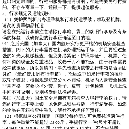
超出约定时间的、行程的服务都是有价的，都是需要另行付费
的。不存在商量一下、通融一下、提供超值服务。
2、行李规定及运输须知
（1）凭护照到柜台办理乘机和行李托运手续，领取登机牌。
请勿将贵重物品托运！
请您在托运行李前注意清除行李箱、袋上的废旧行李条及有条
码的标签，以确保您的行李正确运至目的地。
911 之后美国（加拿大）国内航班实行更严格的机场安全检查
措施。阁下的大行李需要在机场办理托运手续，并且要经过超
强的X 光大机械检查。但您务必紧记：护照等证件、机票、任
何种类的现金及贵重物品、胶卷千万不能托运。由于行李需要
经常被搬运，所以务请阁下事先检查所携带之行李箱是否坚固
良好.（最好使用帆布行李箱），托运途中如果行李箱的拉杆
或轮子破裂，根据规定航空公司不赔偿。机场内人身安全检查
非常严格，需要脱掉外套、鞋子、皮带，开包检查；飞机上洗
手间不可吸烟，否则将受到法律起诉。
美国（加拿大）国土安全局拥有开箱检查入境行李的权力，请
您的行李上不要上锁，以免造成锁头被撬、行李箱受损。如您
的物品在开箱检查中丢失，我社不承担任何责任。
（2）根据航空公司规定：国际段每位团友可免费托运两件行
李，每件重量不能超过 23 公斤，手提行李一件(尺寸不超过
55CMX23CMX36CM 即 22 寸 X9 寸 X14 寸)。不含内陆段，