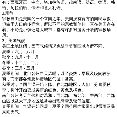
有：西班牙语、中文、塔加拉族语、越南语、法语、德语、韩
语、阿拉伯语、俄语和意大利语。
3.宗教
宗教自由是美国的一个立国之本。美国没有官方的国民宗教，
但由于人口的多样性，所以不同的宗教和信仰一直在美国存在
着。不论是小镇还是大城市，都有许多对游客开放的宗教场
所。
2、美国气候
美国土地辽阔，因而气候情况也随季节和区域有所不同。
夏季：六月 - 八月
秋季：九月 - 十一月
冬季：十二月 - 二月
春季：三月 - 五月
夏季期间，北部各州白天温暖，甚至炎热，早晨及晚间较凉
爽，而南部各州及热带地区气温非常高。
秋季时，全国气温开始下降。在北部地区，人们十分喜爱秋
季，树叶开始变成美丽的红色、黄色及橘色。
南部各州冬天气候相对温和，而北部、东北部、中西部、西部
山区以及大平原地区通常会出现降雪及较低温度。
春季期间，气温开始回暖，夏季全国范围内常常出现雷雨及暴
风雨天气。