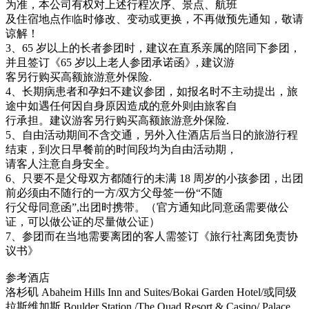
为准，本公司有权对上述行程次序、景点、航班
及住宿地点作临时修改、变动或更换，不再做预先通知，敬请
谅解！
3、65 岁以上的长者参团时，建议在直系亲属的陪同下参团，
并且签订《65 岁以上老人参团承诺函》, 建议游
客另行购买高额旅游意外保险.
4、长期病患者和孕妇不建议参团，如报名时不主动提出，旅
途中如遇任何因自身原因造成的意外则由旅客自
行承担。建议游客另行购买高额旅游意外保险.
5、自由活动期间不含交通，另外入住酒店后当日的旅游行程
结束，到次日早餐前的时间段均为自由活动期，
请客人注意自身安全。
6、只要不是父母双方都随行的未满 18 周岁的小孩参团，出团
前必须由不随行的一方/双方父母签一份“不随
行父母同意函”,出团时携带。（官方通知此同意函需要做公
证，可以做公证的尽量做公证）
7、参团而在当地需要离团的客人需签订《旅行社离团免责协
议书》
参考酒店
洛杉矶 Abaheim Hills Inn and Suites/Bokai Garden Hotel/或同级
拉斯维加斯 Boulder Station /The Quad Resort & Casino/ Palace