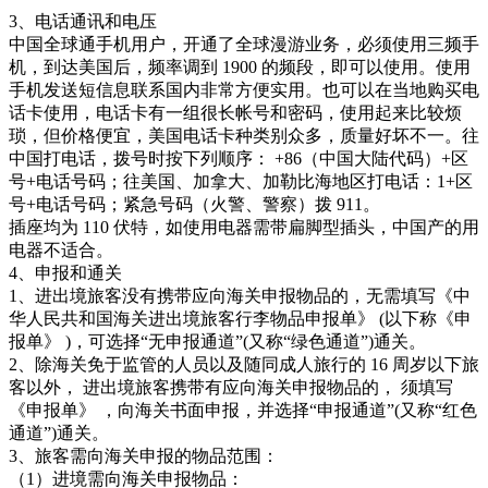
3、电话通讯和电压
中国全球通手机用户，开通了全球漫游业务，必须使用三频手
机，到达美国后，频率调到 1900 的频段，即可以使用。使用
手机发送短信息联系国内非常方便实用。也可以在当地购买电
话卡使用，电话卡有一组很长帐号和密码，使用起来比较烦
琐，但价格便宜，美国电话卡种类别众多，质量好坏不一。往
中国打电话，拨号时按下列顺序： +86（中国大陆代码）+区
号+电话号码；往美国、加拿大、加勒比海地区打电话：1+区
号+电话号码；紧急号码（火警、警察）拨 911。
插座均为 110 伏特，如使用电器需带扁脚型插头，中国产的用
电器不适合。
4、申报和通关
1、进出境旅客没有携带应向海关申报物品的，无需填写《中
华人民共和国海关进出境旅客行李物品申报单》 (以下称《申
报单》 )，可选择“无申报通道”(又称“绿色通道”)通关。
2、除海关免于监管的人员以及随同成人旅行的 16 周岁以下旅
客以外， 进出境旅客携带有应向海关申报物品的， 须填写
《申报单》 ，向海关书面申报，并选择“申报通道”(又称“红色
通道”)通关。
3、旅客需向海关申报的物品范围：
（1）进境需向海关申报物品：