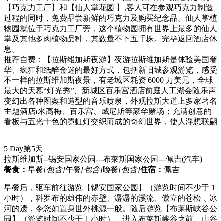
【巧克力工厂】和【仙人掌花园 】,客人可在参观巧克力制造
过程的同时，免费品尝新鲜的巧克力及购买纪念品。仙人掌植
物园就位于巧克力工厂旁，这个植物园拥有世界上最多的仙人
掌及其他多肉植物品种，其数量不下五千株。完毕返回酒店休
息。
推荐自费：【拉斯维加斯夜游】夜游拉斯维加斯是体验美国奢
华、疯狂和纸醉金迷的最好方式，包括新旧城参观游览，感受
不一样的拉斯维加斯夜景，有老城区耗资 6000 万美元，全球
最大的天幕“灯光秀”、新城区百乐宫酒店前庭人工湖会随乐声
变幻出各种图案和造型的音乐喷泉，外观拉斯大道上多家著名
主题酒店(米高梅、百乐宫、威尼斯等豪华赌场；充满创意的
看板与五光十色的霓虹灯交织而成的奇幻世界，使人浮想联翩
5 Day
第5天
拉斯维加斯--锡安国家公园---布莱斯国家公园---佩吉
(汽车)
餐食：
早餐
[包含]
午餐
[包含]
晚餐
[包含]
住宿：
佩吉
早餐后，驱车前往游览【锡安国家公园】（游览时间不少于 1
小时），科罗布的雄伟的赤壁、潺潺的溪流、傲立的苍松﹑冰
河的遗，令您如置身世外桃源一般。随后游览【布莱斯峡谷公
园】（游览时间不少于 1 小时），进入布莱斯峡谷之前，山谷