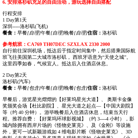
6. 安排洛杉矶充足的自由活动，游玩选择自由搭配
行程安排
1 Day
第1天
深圳-----洛杉矶
(飞机)
餐食：
早餐
[自理]
午餐
[自理]
晚餐
[自理]
住宿：
洛杉矶
参考航班：CA769 TH07DEC SZXLAX 2330 2000
自行前往深圳机场，抵达后于指定时间集中，然后搭乘国际航
班飞往美国第二大城市洛杉矶， 西班牙语意为“天使之城”。
这里四季如春，气候宜人。抵达后入住酒店休息。
2 Day
第2天
洛杉矶
(汽车)
餐食：
早餐
[包含]
午餐
[自理]
晚餐
[包含]
住宿：
洛杉矶
早餐后，游览星光熠熠的【好莱坞星光大道】、 奥斯卡金像
奖颁奖会场【杜比剧院】、星光大道之起点—【中国大剧院】
等（约 40 分钟）。游毕晚餐后入住酒店休息，结束当天行
程。推荐自费：【好莱坞环球影视城】（约 3----4 小时），影
城内除拥有西岸片场的《怪物史莱克》、及《金刚》等设施
外，更可一试新颖游戏如 4 维电影片断《怪物史莱克》、3D