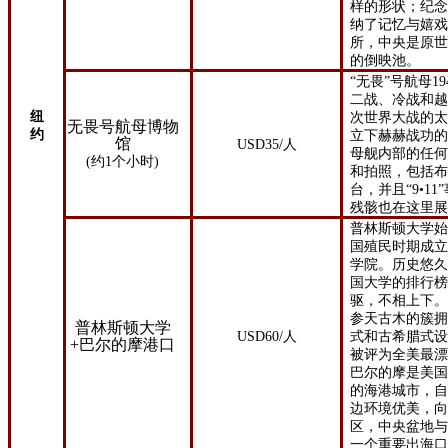
样的形状；纪
纳了记忆与嬉
所，中央是原
的倒映池。
“无畏”号航母
19
二战、冷战和
纽
次世界大战的
无畏号航母博物
约
立下赫赫战功
馆
USD
35
/
人
母舰内部的任
(
约
1
个小时
)
和拍照，包括
台，并且“
9
•
11
残骸也在这里
普林斯顿大学始
国殖民时期成立
学院。历史悠
国大学的排行
驱，不相上下
参天古木的簇
普林斯顿大学
USD60/人
式和古希腊式
+巴尔的摩港口
被评为全美最
巴尔的摩是美
的海港城市，
边环境优美，
区，中央盆地
一个重要出海