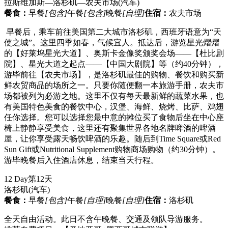
拉斯维加斯—洛杉矶—农夫市场
(汽车)
餐食：
早餐
[包含]
午餐
[包含]
晚餐
[自理]
住宿：
农夫市场
早餐后，乘车前往美国第二大城市洛杉矶，西班牙语意为“天
使之城”。这里四季如春，气候宜人。抵达后，游览星光熠熠
的【好莱坞星光大道】、奥斯卡金像奖颁奖会场——【杜比剧
院】、星光大道之起点——【中国大剧院】等（约40分钟），
游毕前往【农夫市场】，是洛杉矶最佳的购物、餐饮和购买新
鲜农贸商品的场所之一。只要你随便翻一本旅游手册，农夫市
场都被列为必游之地。这里不仅有每天最新鲜的蔬菜水果，也
有美国特色美食的餐饮中心，汉堡、海鲜、烧烤、比萨、鸡翅
任你选择。您可以选择您最中意的摊位买了食物后坐在中心座
椅上静静享受美食，这里还有聚集世界各地名牌啤酒的啤酒
屋，让你享受露天畅饮啤酒的乐趣。随后到Time Square或Red
Sun Gift或Nutritional Supplement购物商场购物（约30分钟）。
游毕晚餐后入住酒店休息，结束当天行程。
12 Day
第12天
洛杉矶
(汽车)
餐食：
早餐
[包含]
午餐
[自理]
晚餐
[自理]
住宿：
洛杉矶
全天自由活动。此日不含午晚餐、交通及领队导游服务。