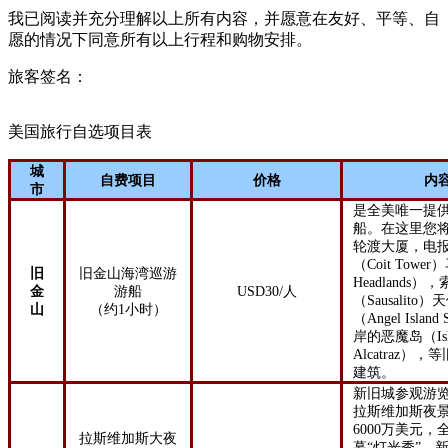
我已阅读并充分理解以上所有内容，并愿意在友好、平等、自
愿的情况下同意所有以上行程和购物安排。
旅客签名：
美国旅行自选项目表
城
自费项目
价格
内
市
是全美唯一提
船。在这里您
轮渡大厦，电
（
Coit Tower
）
旧
旧金山海湾巡游
Headlands
），
金
游船
USD
30
/
人
（
Sausalito
）天
山
（约
1
小时）
（
Angel Island 
岸的恶魔岛（
I
Alcatraz
），等
建筑。
新旧城参观游
拉斯维加斯夜
6000
万美元，
拉斯维加斯大夜
幕“灯光秀”、