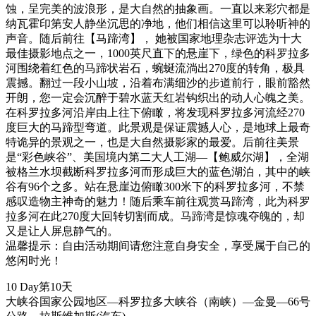
蚀，呈完美的波浪形，是大自然的抽象画。一直以来彩穴都是
纳瓦霍印第安人静坐沉思的净地，他们相信这里可以聆听神的
声音。随后前往【马蹄湾】， 她被国家地理杂志评选为十大
最佳摄影地点之一，1000英尺直下的悬崖下，绿色的科罗拉多
河围绕着红色的马蹄状岩石，蜿蜒流淌出270度的转角，极具
震撼。翻过一段小山坡，沿着布满细沙的步道前行，眼前豁然
开朗，您一定会沉醉于碧水蓝天红岩钩织出的动人心魄之美。
在科罗拉多河沿岸由上往下俯瞰，将发现科罗拉多河流经270
度巨大的马蹄型弯道。此景观是保证震撼人心，是地球上最奇
特诡异的景观之一，也是大自然摄影家的最爱。后前往美景
是“彩色峡谷”、美国境内第二大人工湖—【鲍威尔湖】，全湖
被格兰水坝截断科罗拉多河而形成巨大的蓝色湖泊，其中的峡
谷有96个之多。站在悬崖边俯瞰300米下的科罗拉多河，不禁
感叹造物主神奇的魅力！随后乘车前往观赏马蹄湾，此为科罗
拉多河在此270度大回转切割而成。马蹄湾是惊魂夺魄的，却
又是让人屏息静气的。
温馨提示：自由活动期间请您注意自身安全，享受属于自己的
悠闲时光！
10 Day
第10天
大峡谷国家公园地区—科罗拉多大峡谷（南峡）—金曼—66号