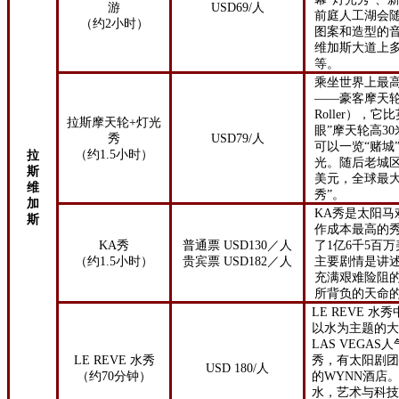
游
USD
69
/
人
前庭人工湖会
（约2小时）
图案和造型的音
维加斯大道上
等。
乘坐世界上最
——豪客摩天轮（
Roller），
拉斯摩天轮+灯光
眼”摩天轮高3
秀
USD79
/
人
可以一览“赌城
（约1.5小时）
拉
光。随后老城
斯
美元，全球最大
维
秀”。
加
KA秀是太阳马
斯
作成本最高的
KA秀
普通票 USD130／人
了1亿6千5百
（约
1.5
小时）
贵宾票 USD182／人
主要剧情是讲
充满艰难险阻
所背负的天命
LE REVE 水
以水为主题的
LAS VEGA
LE REVE 水秀
秀，有太阳剧
USD 180/人
（约70分钟）
的WYNN酒店
水，艺术与科