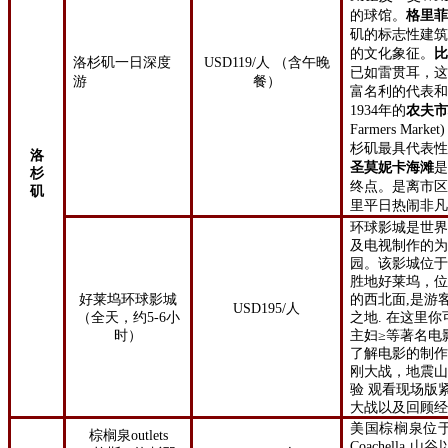
的球馆。
格里
矶的标志性建
的文化象征。
洛杉矶一日深度
USD119/人 （含午晚
已如雷贯耳，
游
餐）
富名利的代表
1934年的
农夫
Farmers Mar
杉矶最具代表
洛
圣莫妮卡海滩
是
杉
终点。是离市
矶
里平日热闹非
环球影城是世
及电视制作的
园。该影城位
胜地好莱坞，
好莱坞环球影城
的西北面,是游
USD
195
/
人
（全天，约5
-
6小
之地
.
在这里你
时）
主妇≥等著名电
了解
电影的制
刚大战，地震
验 观看现场版
大战以及
回顾
美国棕榈泉位
棕榈泉outlets
Coachella