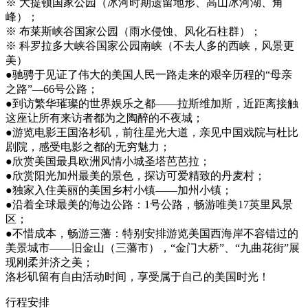
※ 大提顿国家公园（冰河时期遗留地形、高山冰河湖、角
峰）；
※ 布莱斯峡谷国家公园（雨水侵蚀、风化石柱群）；
※ 科罗拉多大峡谷国家公园南峡（不去人多的西峡，风景更
美）
●驰骋于见证了伟大的美国人民一路走来的艰辛历程的“母亲
之路”—66号公路；
●到访繁华璀璨的世界娱乐之都——拉斯维加斯，近距离接触
这座让所有来访者都为之陶醉的不夜城；
●游览电影王国洛杉矶，前往星光大道，亲见中国戏院与杜比
剧院，感受电影之都的无穷魅力；
●欣赏美国最具欧洲风情小城圣塔芭芭拉；
●欣赏阳光加州最美的景色，探访可爱精致的丹麦村；
●独家入住美丽的美国乡村小镇——加州小镇；
●沿着全球最美的海边公路：1号公路，畅游唯美17英里风景
区；
●不惜成本，畅游三藩：特别安排游览美国西海岸不容错过的
美景城市——旧金山（三藩市），“金门大桥”、“九曲花街”展
现刚柔并济之美；
洛杉矶留有自由活动时间，享受属于自己的美国时光！
行程安排