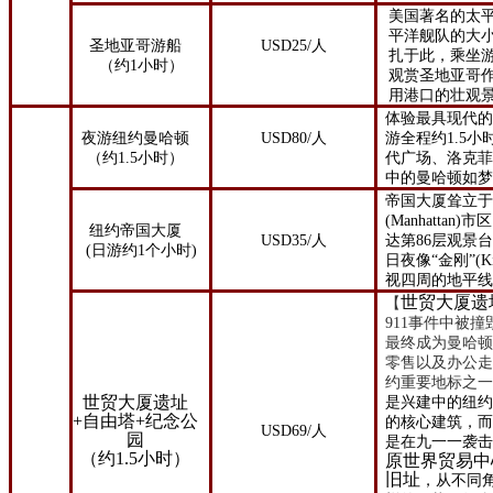
美国著名的太
平洋舰队的大
圣地亚哥游船
USD25/
人
扎于此，乘坐
（约
1
小时）
观赏圣地亚哥
用港口的壮观
体验最具现代
夜游纽约曼哈顿
USD
80
/
人
游全程约
1.5
小
（约
1.5
小时）
代广场、洛克
中的曼哈顿如
帝国大厦耸立
(Manhattan)
市区
纽约帝国大厦
USD
35
/
人
达第86层观景
(
日游约
1
个小时
)
日夜像
“
金刚
”(K
视四周的地平
世贸大厦遗
【
911事件中被
最终成为曼哈
零售以及办公
约重要地标之
世贸大厦遗址
是兴建中的纽
+自由塔+纪念公
的核心建筑，
USD69/人
园
是在
九一一袭
（约1.5小时）
原世界贸易中
旧址
，从不同