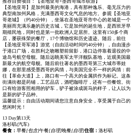
推荐自费项目：【圣地亚哥+墨西哥城市联游】
【圣地亚哥】是加州最美的海港，具有那种逸乐、毫无压力的
典型南加州风格，充满墨西哥文化气息的地方。参观【圣地亚
哥老城】（约40分钟），坐落在圣地亚哥市中心的老城是一个
美丽而充满乐趣的历史古城，它是加州的诞生地，是西班牙早
期殖民地，同时也是第一批欧洲人定居所。这里有150多个商
店，屡获殊荣的餐厅，17个博物馆和历史遗迹。随后，前往
【圣地亚哥军港】游览（自由活动时间约40分钟），自由漫步
于港口广场，在胜利之吻雕塑前留影，港口边停靠着退役的中
途岛号航空母舰。随后远眺美军太平洋舰队基地，近观美国最
新最大的航空母舰。随后前往著名的墨西哥第三大城市蒂娃
娜，在那里感受墨西哥的风情，与美国完全不一样的风情：前
往【革命大道】上，路口有一个高大的金属拱作为标记。这条
街满街都是药铺，工艺品店，酒吧咖啡厅，还有一些餐馆。街
口有给游客照相用的驴车，驴子被涂成斑马的样子，让人以为
是新的驴子品种。
温馨提示：自由活动期间请您注意自身安全，享受属于自己的
悠闲时光！
13 Day
第13天
洛杉矶
(汽车)
餐食：
早餐
[包含]
午餐
[自理]
晚餐
[自理]
住宿：
洛杉矶