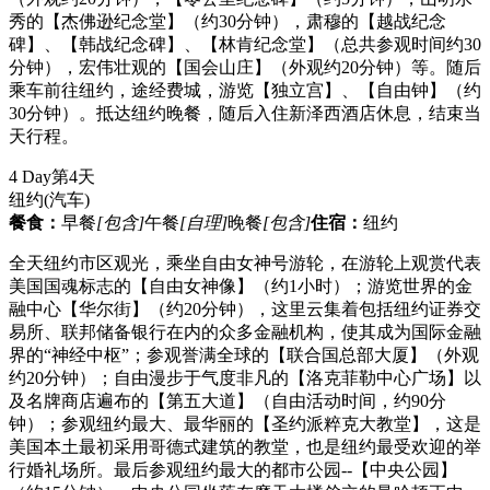
秀的【杰佛逊纪念堂】（约30分钟），肃穆的【越战纪念
碑】、【韩战纪念碑】、【林肯纪念堂】（总共参观时间约30
分钟），宏伟壮观的【国会山庄】（外观约20分钟）等。随后
乘车前往纽约，途经费城，游览【独立宫】、【自由钟】（约
30分钟）。抵达纽约晚餐，随后入住新泽西酒店休息，结束当
天行程。
4 Day
第4天
纽约
(汽车)
餐食：
早餐
[包含]
午餐
[自理]
晚餐
[包含]
住宿：
纽约
全天纽约市区观光，乘坐自由女神号游轮，在游轮上观赏代表
美国国魂标志的【自由女神像】（约1小时）；游览世界的金
融中心【华尔街】（约20分钟），这里云集着包括纽约证券交
易所、联邦储备银行在内的众多金融机构，使其成为国际金融
界的“神经中枢”；参观誉满全球的【联合国总部大厦】（外观
约20分钟）；自由漫步于气度非凡的【洛克菲勒中心广场】以
及名牌商店遍布的【第五大道】（自由活动时间，约90分
钟）；参观纽约最大、最华丽的【圣约派粹克大教堂】，这是
美国本土最初采用哥德式建筑的教堂，也是纽约最受欢迎的举
行婚礼场所。最后参观纽约最大的都市公园--【中央公园】