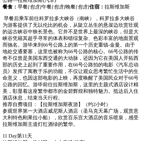
公路—拉斯维加斯
(汽车)
餐食：
早餐
[包含]
午餐
[包含]
晚餐
[包含]
住宿：
拉斯维加斯
早餐后乘车前往科罗拉多大峡谷（南峡），科罗拉多大峡谷
为游客提供了无以伦比的机会，从陡立丛生的悬崖边欣赏壮观
的远古峡谷中狭长景色。它并不是世界上最深的峡谷，但是大
峡谷凭籍其超乎寻常的体表和错综复杂、色彩丰富的地面景观
而驰名。游毕来到66号公路上的第一个历史重镇-金曼。由于
地处交通要塞，这里也被称为66号公路的核心。66号公路的传
奇不仅曾是美国东西交通的大动脉，还因为它在美国人开拓西
部的历史上起到了重要作用，在66号公路拍的电影《汽车总动
员》发挥了寓教于乐的功能，不仅让观众思考繁忙生活中的生
命意义，也因这部电影的上映，再度唤醒了美国民众对于66号
公路的回忆。游毕前往拉斯维加斯，这里的主题式酒店设计精
美，彰显着这座繁华都市的金碧辉煌和独特魅力。抵达后入住
酒店休息，结束当天行程。
推荐自费项目：【拉斯维加斯夜游】（约2小时）
参观世界第一大酒店威尼斯人酒店（圣马克天幕广场，观赏意
大利特色刚果拉小船），欣赏百乐宫大酒店的音乐喷泉，感受
拉斯维加斯主道灯红酒绿的繁华。
11 Day
第11天