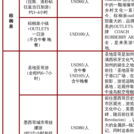
（拉斯、洛杉矶
USD60/
人
中的一颗璀璨
往返当日加游）
乡村文化一直
约
3~4
小时
棕
今。棕榈泉out
榈
部最大的，品牌
棕榈泉小镇
泉
美的OUTLET
+OUTLETS
牌COACH C
一日游
USD
100
/
人
BURBERRY 
（不含午餐 晚
全，是来美游
餐）
地。
圣地亚哥是加
满西班牙文化
USD95/
人
加州的诞生之
圣地亚哥游
含午餐
前往「圣地亚
（全程约
6~7
小
USD105/
人
于港口广场，
时）
含午晚餐
留影，游览远
基地，近观停
中途岛航空母
前往墨西哥历
市区观光，游览
文化中心，美
碑，随后前往
Revolucion
）
，
墨西哥城市蒂娃
大的金属拱--
娜游
USD
80
/
人
记。同时这条
(
约
3
个小时包括