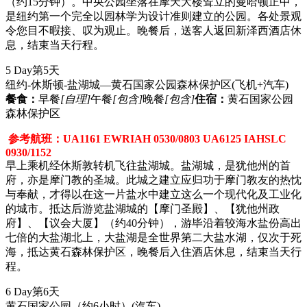
（约15分钟）。中央公园坐落在摩天大楼耸立的曼哈顿正中，
是纽约第一个完全以园林学为设计准则建立的公园。各处景观
令您目不暇接、叹为观止。晚餐后，送客人返回新泽西酒店休
息，结束当天行程。
5 Day
第5天
纽约-休斯顿-盐湖城—黄石国家公园森林保护区
(飞机+汽车)
餐食：
早餐
[自理]
午餐
[包含]
晚餐
[包含]
住宿：
黄石国家公园
森林保护区
参考航班：UA1161 EWRIAH 0530/0803 UA6125 IAHSLC
0930/1152
早上乘机经休斯敦转机飞往盐湖城。盐湖城，是犹他州的首
府，亦是摩门教的圣城。此城之建立应归功于摩门教友的热忱
与奉献，才得以在这一片盐水中建立这么一个现代化及工业化
的城市。抵达后游览盐湖城的【摩门圣殿】、【犹他州政
府】、【议会大厦】（约40分钟），游毕沿着较海水盐份高出
七倍的大盐湖北上，大盐湖是全世界第二大盐水湖，仅次于死
海，抵达黄石森林保护区，晚餐后入住酒店休息，结束当天行
程。
6 Day
第6天
黄石国家公园（约6小时）
(汽车)