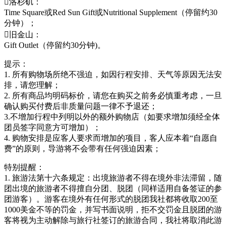
洛杉矶：
Time Square或Red Sun Gift或Nutritional Supplement（停留约30
分钟）；
旧金山：
Gift Outlet（停留约30分钟)。
提示：
1. 所有购物场所绝不强迫，如因行程安排、天气等原因无法安
排，请您理解；
2. 所有商品均明码标价，请您在购买之前务必慎重考虑，一旦
确认购买付费后非质量问题一律不予退还；
3.不增加行程中列明以外的额外购物店（如要求增加须经全体
团员签字同意方可增加）；
4. 购物安排是应客人要求而增加的项目，客人应本着“自愿自
费”的原则，导游将不会带有任何强迫因素；
特别提醒：
1. 旅游法第十六条规定：出境旅游者不得在境外非法滞留，随
团出境的旅游者不得擅自分团、脱团（同样适用自备签证的参
团游客）。游客在境外有任何形式的脱团我社都将收取200至
1000美金不等的罚金，并写书面说明，拒不交罚金且脱团的游
客将视为主动解除与旅行社签订的旅游合同，我社将取消此游