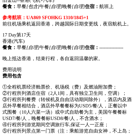
旧金山--香港
(飞机+汽车)
餐食：
早餐
[包含]
午餐
[自理]
晚餐
[自理]
住宿：
航班上
参考航班：UA869 SFOHKG 1310/1845+1
前往机场乘机返回香港，跨越国际日期变更线，夜宿航机上。
17 Day
第17天
香港
(汽车)
餐食：
早餐
[自理]
午餐
[自理]
晚餐
[自理]
住宿：
----------------
晚上抵达香港，结束行程，各自返回温馨的家。
费用说明
费用包含
①全程机票经济舱票价、机场税（费）及燃油附加费；
②行程所列酒店住宿（2人1间，具有独立卫生间，空调）；
③行程所列餐费（转候机及自由活动期间除外），酒店内及酒
店外早餐相结合，酒店外早餐餐标为USD5/餐/人，正餐以中
式围餐（10人六菜一汤）或中式自助餐为主，美国午餐餐标
USD7/餐/人，晚餐餐标USD8/餐/人，不含酒水；
④行程所列游览期间空调旅行车,保证一人一正座；
⑤行程所列景点第一门票（注：乘船游览自由女神，不上岛；