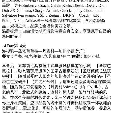
牌110多家，每年吸引上百万购物客，这里不但有流行的二线
品牌，更有Burberry, Coach, Calvin Klein, Diesel, D&G；Dior,
Dolce & Gabbana, Giorgio Armani, Gucci, Jimmy Choo, Prada,
Salvatore Ferragamo, YSL，Zegna，DKNY，Coach、CK、
Polo、Nike、Adidas等一线高端品牌在此聚集，各种名牌商
品，规模之大，品牌之全堪称美西之最。
温馨提示：自由活动期间请您注意自身安全，享受属于自己的
悠闲时光！
14 Day
第14天
洛杉矶—圣塔芭芭拉—丹麦村—加州小镇
(汽车)
餐食：
早餐
[包含]
午餐
[自理]
晚餐
[包含]
住宿：
加州小镇
早餐后，乘车前往具有拉丁式典雅风格典范的小城—【圣塔芭
芭拉】，独具西班牙遗风的国家古董级建筑【圣塔芭芭拉法院
钟楼】，随后感受醉人阳光的加州海滩与造访浪漫的码头【圣
塔芭芭拉码头】（共约30分钟），这里还是众多海鸟们的聚集
地。随后前往可爱精致的【丹麦村Solvang】(约1个小时)，古
老的风车，北欧式的建筑，该村的标志是一架静静转动的风
车。在这个美丽的村落走走，统一的丹麦风格建筑会让你忘记
你正身在美国。您可品尝闻名于世的丹麦糕饼或来一杯欧洲的
香醇咖啡，度过浪漫、闲暇的午后时光。游毕后晚餐，餐后入