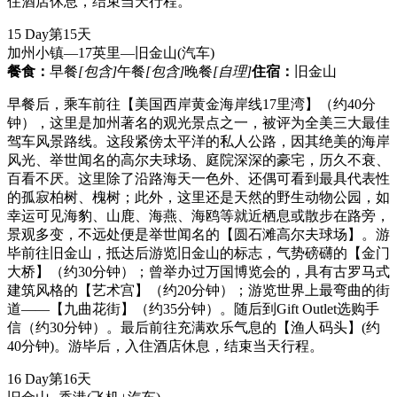
住酒店休息，结束当天行程。
15 Day
第15天
加州小镇—17英里—旧金山
(汽车)
餐食：
早餐
[包含]
午餐
[包含]
晚餐
[自理]
住宿：
旧金山
早餐后，乘车前往【美国西岸黄金海岸线17里湾】（约40分
钟），这里是加州著名的观光景点之一，被评为全美三大最佳
驾车风景路线。这段紧傍太平洋的私人公路，因其绝美的海岸
风光、举世闻名的高尔夫球场、庭院深深的豪宅，历久不衰、
百看不厌。这里除了沿路海天一色外、还偶可看到最具代表性
的孤寂柏树、槐树；此外，这里还是天然的野生动物公园，如
幸运可见海豹、山鹿、海燕、海鸥等就近栖息或散步在路旁，
景观多变，不远处便是举世闻名的【圆石滩高尔夫球场】。游
毕前往旧金山，抵达后游览旧金山的标志，气势磅礴的【金门
大桥】（约30分钟）；曾举办过万国博览会的，具有古罗马式
建筑风格的【艺术宫】（约20分钟）；游览世界上最弯曲的街
道——【九曲花街】（约35分钟）。随后到Gift Outlet选购手
信（约30分钟）。最后前往充满欢乐气息的【渔人码头】(约
40分钟)。游毕后，入住酒店休息，结束当天行程。
16 Day
第16天