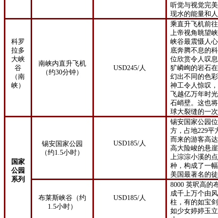
听觉与视觉完
现水的能量和
乘直升飞机前
上帝视角眺望
科罗
峡谷最震慑人
拉多
底奔腾不息的
大峡
位欣赏令人叹
南峡内直升飞机
谷
USD245/人
犷嶙峋的岩石
（约30分钟）
（南
幻出不同的色
峡）
神工令人惊叹
飞越亿万年时
石峭壁。这也
球大裂缝的
一
锡安国家公园
方，占地229
而来的游客高达
USD185/人
锡安国家公园
高大险峻的悬
（约1.5小时）
上淙淙小溪的
国家
种，构成了一
公园
美国最著名的
系列
8000 英呎高
成千上万个由
布莱斯峡谷（约
USD185/人
柱，有的如宝
1.5小时）
如少女婷婷玉