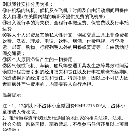
则以我社安排分房为准；
⑧在机场内转机、候机及在飞机上时间及自由活动期间用餐由
客人自理.(在美国内陆的航班不提供免费的飞机餐)；
⑨出入境行李的海关税、全程行李搬运费、保管费以及行李托
运费；
⑩客人个人消费及其他私人性开支。例如交通工具上非免费餐
饮费、洗衣、理发、电话、饮料、烟酒、付费电视、行李搬
运、邮寄、购物、行程列明以外的用餐或宴请等；自由活动期
间交通费；
⑪因个人原因滞留产生的一切费用；
⑫因气候或飞机、车辆、船只等交通工具发生故障导致时间延
误或行程变更引起的经济损失和责任以及行李在航班托运期间
的造成损坏的经济损失和责任。特别提醒：因以上不可抗力因
素而额外产生费用的，均需要客人自行承担。
温馨提示
注：1、12岁以下不占床小童减团费RMB2715.00/人，占床小
童按成人价收取。
2、敬请游客遵守我国及旅游目的地国家的相关法律、法规、
社会公德、风俗习惯、宗教禁忌，不得参与任何违反以上项目
的活动！