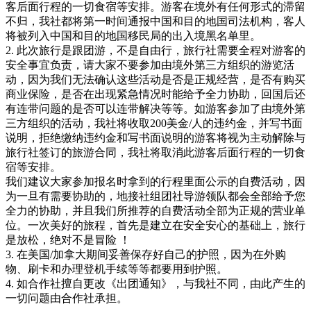
客后面行程的一切食宿等安排。游客在境外有任何形式的滞留
不归，我社都将第一时间通报中国和目的地国司法机构，客人
将被列入中国和目的地国移民局的出入境黑名单里。
2. 此次旅行是跟团游，不是自由行，旅行社需要全程对游客的
安全事宜负责，请大家不要参加由境外第三方组织的游览活
动，因为我们无法确认这些活动是否是正规经营，是否有购买
商业保险，是否在出现紧急情况时能给予全力协助，回国后还
有连带问题的是否可以连带解决等等。如游客参加了由境外第
三方组织的活动，我社将收取200美金/人的违约金，并写书面
说明，拒绝缴纳违约金和写书面说明的游客将视为主动解除与
旅行社签订的旅游合同，我社将取消此游客后面行程的一切食
宿等安排。
我们建议大家参加报名时拿到的行程里面公示的自费活动，因
为一旦有需要协助的，地接社组团社导游领队都会全部给予您
全力的协助，并且我们所推荐的自费活动全部为正规的营业单
位。一次美好的旅程，首先是建立在安全安心的基础上，旅行
是放松，绝对不是冒险 ！
3. 在美国/加拿大期间妥善保存好自己的护照，因为在外购
物、刷卡和办理登机手续等等都要用到护照。
4. 如合作社擅自更改《出团通知》，与我社不同，由此产生的
一切问题由合作社承担。