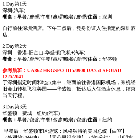
1 Day
第1天
深圳
(汽车)
餐食：
早餐
[自理]
午餐
[自理]
晚餐
[自理]
住宿：
深圳
自行前往深圳酒店。下午三点后，凭身份证入住指定的深圳酒
店。
2 Day
第2天
深圳—香港-旧金山-华盛顿
(飞机+汽车)
餐食：
早餐
[自理]
午餐
[自理]
晚餐
[自理]
住宿：
华盛顿
参考航班：UA862 HKGSFO 1115/0900 UA753 SFOIAD
1225/2041
于深圳指定时间和地点集中，继而前往香港国际机场，乘机经
旧金山转机飞往美国——华盛顿。抵达后入住酒店休息，结束
当天行程。
3 Day
第3天
华盛顿—费城—纽约
(汽车)
餐食：
早餐
[包含]
午餐
[包含]
晚餐
[包含]
住宿：
纽约
早餐后，华盛顿市区游览：风格独特的美国总统【白宫】
（外观约20分钟），【零公里纪念碑】（约5分钟），山明水