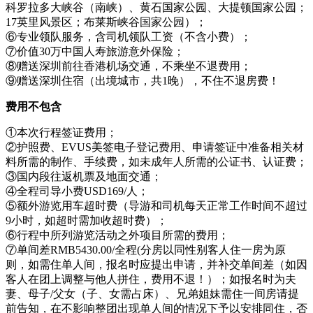
科罗拉多大峡谷（南峡）、黄石国家公园、大提顿国家公园；
17英里风景区；布莱斯峡谷国家公园）；
⑥专业领队服务，含司机领队工资（不含小费）；
⑦价值30万中国人寿旅游意外保险；
⑧赠送深圳前往香港机场交通，不乘坐不退费用；
⑨赠送深圳住宿（出境城市，共1晚），不住不退房费！
费用不包含
①本次行程签证费用；
②护照费、EVUS美签电子登记费用、申请签证中准备相关材
料所需的制作、手续费，如未成年人所需的公证书、认证费；
③国内段往返机票及地面交通；
④全程司导小费USD169/人；
⑤额外游览用车超时费（导游和司机每天正常工作时间不超过
9小时，如超时需加收超时费）；
⑥行程中所列游览活动之外项目所需的费用；
⑦单间差RMB5430.00/全程(分房以同性别客人住一房为原
则，如需住单人间，报名时应提出申请，并补交单间差（如因
客人在团上调整与他人拼住，费用不退！）；如报名时为夫
妻、母子/父女（子、女需占床）、兄弟姐妹需住一间房请提
前告知，在不影响整团出现单人间的情况下予以安排同住，否