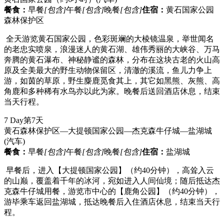
餐食：
早餐
[包含]
午餐
[包含]
晚餐
[包含]
住宿：
黄石国家公园
森林保护区
全天游览黄石国家公园，色彩斑斓的大棱镜温泉，举世闻名
的老忠实喷泉，浪漫迷人的黄石湖、雄伟秀丽的大峡谷、万马
奔腾的黄石瀑布、神秘静谧的森林，分布在这块古老的火山高
原及全美最大的野生动物保留区，清澈的溪流，鱼儿力争上
游，如茵的草原，野生麋鹿觅食其上，其它如黑熊、灰熊、高
角鹿和多种稀有水鸟亦以此为家。晚餐后送回酒店休息，结束
当天行程。
7 Day
第7天
黄石森林保护区—大提顿国家公园—杰克森牛仔城—盐湖城
(汽车)
餐食：
早餐
[包含]
午餐
[包含]
晚餐
[包含]
住宿：
盐湖城
早餐后，进入【大提顿国家公园】（约40分钟），高耸入云
的山巅，覆盖着千年的冰河，宛如进入人间仙境；随后抵达杰
克森牛仔城用餐，游览市中心的【鹿角公园】（约40分钟），
游毕乘车返回盐湖城，抵达晚餐后入住酒店休息，结束当天行
程。