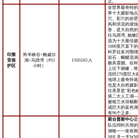
止。
全世界最奇特
界十大摄影地
穴。彩穴的岩
风和洪流的侵
形，是大自然
往马蹄湾, 她
选为十大最佳
1000英尺直
科罗拉多河围
印第
羚羊峡谷+鲍威尔
岩石，蜿蜒流淌
安保
湖+马蹄湾（约3
USD245/人
极具震撼。在
护区
小时）
上往下俯瞰，
流经270度巨
地球上最奇特
也是大自然摄
往美景是“彩色
第二大人工湖
被格兰水坝截
成巨大的蓝色
有96个之多。
斯台普斯中心
是
队伍同时共用
洲唯一一座有两
NHL及一支W