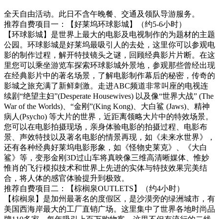
全天自由活动。此日不含午晚餐、交通及领队导游服务。
推荐自费项目一：【好莱坞环球影城】（约5-6小时）
【环球影城】是世界上最大的电影及电视制作的为题材的主题
公园。环球影城是好莱坞最吸引人的去处，这里你可以参观电
影的制作过程，解开特技镜头之谜，回顾经典影片片断。在这
里您可以乘坐游览车探索环球影城外景地，参观那些曾经出现
在经典影片中的著名场景，了解电影制作幕后的秘密，传奇的
影城之旅充满了新鲜刺激。走进ABC频道非常叫座的电视连
续剧“绝望主妇”(Desperate Housewives) 以及像“世界大战” (The
War of the Worlds)、“金刚”(King Kong)、大白鲨 (Jaws)、精神
病人(Psycho) 等大片的世界，近距离领略大片中的特效场景。
您可以在电影拍摄现场，亲身体验电影的拍摄过程、电影布
景、声效特技以及著名电影的情景再现，如《未来水世界》，
还有各种经典好莱坞电影形象，如《怪物史莱克》、《大白
鲨》等，变形金刚3D过山车将真映像三维高清晰媒体、惟妙
惟肖的飞行模拟技术和世界上先进的实体与特技效果完美结
合，将人体的感官体验提升到极致。
推荐自费项目二：【棕榈泉OUTLETS】（约4小时）
【棕榈泉】是加州最著名的度假区，是沙漠旁的绿洲城市，有
美国西海岸最大的工厂直销广场。这里集中了世界各地时尚品