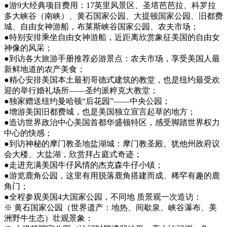
●游9大经典项目费用：17英里风景区、圣塔芭芭拉、科罗拉
多大峡谷（南峡）、黄石国家公园、大提顿国家公园、旧都费
城、自由女神游船，布莱斯峡谷国家公园、农夫市场；
●特别安排乘坐自由女神游船，近距离欣赏象征美国的自由女
神像的风采；
●到访各大旅游手册推荐必游景点：农夫市场，享受美国人最
新鲜地道的农产美食；
●精心安排美国本土最初哥德式建筑的教堂，也是纽约最受欢
迎的举行婚礼场所——圣约派粹克大教堂；
●独家赠送纽约曼哈顿“后花园”——中央公园；
●增游美国旧都费城，也是美国独立宣言起草的地方；
●造访世界政治中心美国首都华盛顿特区，感受脚踏世界权力
中心的快感；
●到访神秘的摩门教圣地盐湖城：摩门教圣殿、犹他州政府议
会大楼、大盐湖，欣赏拜占庭式奇迹；
●走进充满美国牛仔风情的杰克森牛仔小镇；
●游览鹿角公园，这里有用脱落鹿角搭建而成、稀罕有趣的鹿
角门；
●全程参观美国4大国家公园，不同地 质景观一次造访：
※ 黄石国家公园（世界遗产：地热、间歇泉、峡谷瀑布、美
洲野牛生态）壮观景象：