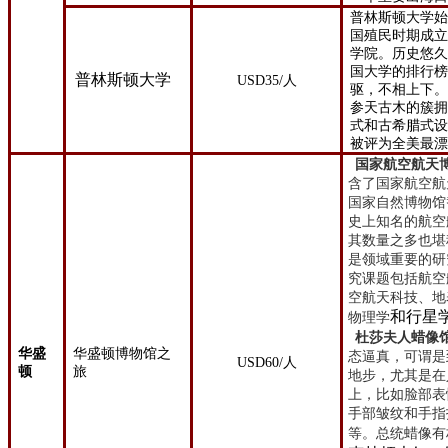
普林斯顿大学始
国殖民时期成立
学院。历史悠
国大学的排行
普林斯顿大学
USD35/人
驱，不相上下
参天古木的簇
式和古希腊式
被评为全美最
国家航空航天
含了国家航空航
国家自然博物馆
史上知名的航空
其数量之多也堪
是
领域重要的研
究课题包括航空
空航天科技、地
和行星
物理学
杜莎夫人蜡像
华盛
华盛顿博物馆之
态逼真，可谓是
USD60/人
顿
旅
地步，尤其是在
上，比如脸部表
手部皱纹和手指
等。
总统蜡像有