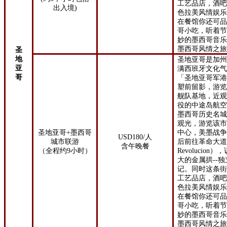
工艺品店，酒
出入境
)
色拉美风情娱
在餐馆你还可
哥小吃，听着
妙
的墨西哥音
墨西哥风情之
圣
地
圣地亚哥是加
亚
满西班牙文化
哥
「圣地亚哥军
塑前留影，游
舰队基地，近
役的中途岛航
墨西哥历史名
观光，游览该市
圣地亚哥+墨西哥
中心，美墨战
USD180/人
城市联游
后前往革命大
含午晚餐
（全程约9小时）
Revolucion
）
，
大的金属拱--
记。同时这条
工艺品店，酒
色拉美风情娱
在餐馆你还可
哥小吃，听着
妙
的墨西哥音
墨西哥风情之