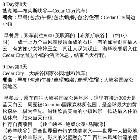
8 Day
第8天
盐湖城—布莱斯峡谷—Cedar City
(汽车)
餐食：
早餐
[包含]
午餐
[包含]
晚餐
[包含]
住宿：
Cedar City周边
小镇
早餐后，乘车前往8000 英呎高的【布莱斯峡谷】（约1小
时），成千上万个由风霜侵蚀而成的石柱，有的如宝剑直插入
云，有的如少女婷婷玉立，真让人叹为观止。游毕晚餐后入住
Cedar City周边小镇的酒店休息，结束当天行程。
9 Day
第9天
Cedar City—大峡谷国家公园地区
(汽车)
餐食：
早餐
[包含]
午餐
[自理]
晚餐
[自理]
住宿：
大峡谷国家公
园地区
早餐后，乘车前往大峡谷国家公园地区，这里有接近300天是
蓝天白云，周围被Coconino国家森林所包围，是全球最大的黄
松森林，极为罕见。沿途欣赏美丽的小镇风景，抵达后入住酒
店休息，结束当天行程。
推荐自费项目：【羚羊峡谷+鲍威尔湖+马蹄湾】
【羚羊峡谷】是全世界最奇特的狭缝洞穴——世界十大摄影地
点之一的羚羊彩穴。彩穴的岩壁融合了千百年来风和洪流的侵