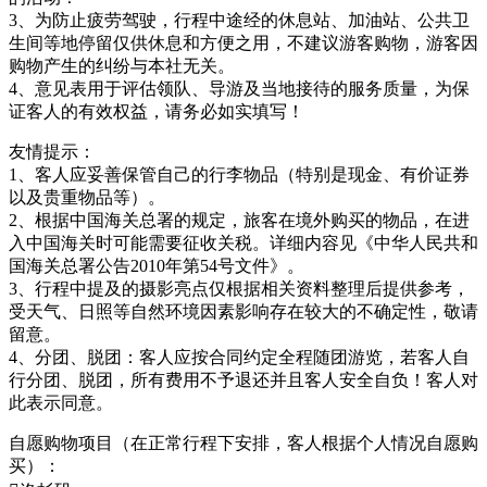
3、为防止疲劳驾驶，行程中途经的休息站、加油站、公共卫
生间等地停留仅供休息和方便之用，不建议游客购物，游客因
购物产生的纠纷与本社无关。
4、意见表用于评估领队、导游及当地接待的服务质量，为保
证客人的有效权益，请务必如实填写！
友情提示：
1、客人应妥善保管自己的行李物品（特别是现金、有价证券
以及贵重物品等）。
2、根据中国海关总署的规定，旅客在境外购买的物品，在进
入中国海关时可能需要征收关税。详细内容见《中华人民共和
国海关总署公告2010年第54号文件》。
3、行程中提及的摄影亮点仅根据相关资料整理后提供参考，
受天气、日照等自然环境因素影响存在较大的不确定性，敬请
留意。
4、分团、脱团：客人应按合同约定全程随团游览，若客人自
行分团、脱团，所有费用不予退还并且客人安全自负！客人对
此表示同意。
自愿购物项目（在正常行程下安排，客人根据个人情况自愿购
买）：