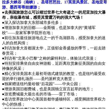
拉多大峡谷（南峡）、圣塔芭芭拉、17英里风景区、圣地亚哥
游、墨西哥蒂娃娜游；
●去美国旅游怎么可以错过世界七大奇迹之一的尼亚加拉大瀑
布，亲临瀑布城，感受其雷霆万钧的强大气场！
●深入探访加拿大东部城市多伦多；
●增游加拿大的旧都——金斯顿，也是加拿大的“黄埔军
校”——皇家军事学院所在地；
●前往加东最佳旅游地点之一的千岛湖群岛，感受加拿大的迷
人的自然风情；
●到访加拿大首都渥太华，正值郁金香盛放的季节，一起去踏
春赏花；
●到访有“北美小巴黎”之称的蒙特利尔，体验法式浪漫；
●特别安排乘坐自由女神游船，近距离欣赏象征美国的自由女
神像的风采；
●精心安排美国本土最初哥德式建筑的教堂，也是纽约最受欢
迎的举行婚礼场所——圣约派粹克大教堂；
●独家赠送纽约曼哈顿“后花园”——中央公园；
●增游美国旧都费城，也是美国独立宣言起草的地方；
●游览费城最大最出名的市场——雷丁市场；
●造访世界政治中心美国首都华盛顿特区，感受脚踏世界权力
中心的快感；