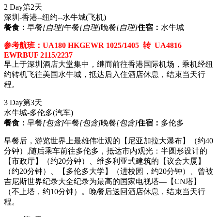
2 Day
第2天
深圳-香港--纽约--水牛城
(飞机)
餐食：
早餐
[自理]
午餐
[自理]
晚餐
[自理]
住宿：
水牛城
参考航班：UA180 HKGEWR 1025/1405 转 UA4816
EWRBUF 2115/2237
早上于深圳酒店大堂集中，继而前往香港国际机场，乘机经纽
约转机飞往美国水牛城，抵达后入住酒店休息，结束当天行
程。
3 Day
第3天
水牛城-多伦多
(汽车)
餐食：
早餐
[包含]
午餐
[包含]
晚餐
[包含]
住宿：
多伦多
早餐后，游览世界上最雄伟壮观的【尼亚加拉大瀑布】（约40
分钟）,随后乘车前往多伦多，抵达市内观光：半圆形设计的
【市政厅】（约20分钟）、维多利亚式建筑的【议会大厦】
（约20分钟）、【多伦多大学】（进校园，约20分钟）、曾被
吉尼斯世界纪录大全纪录为最高的国家电视塔—【CN塔】
（不上塔，约10分钟）。晚餐后送回酒店休息，结束当天行
程。