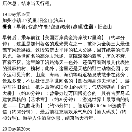
店休息，结束当天行程。
19 Day
第19天
加州小镇-17英里-旧金山
(汽车)
餐食：
早餐
[包含]
午餐
[包含]
晚餐
[自理]
住宿：
旧金山
早餐后，乘车前往【美国西岸黄金海岸线17里湾】（约40分
钟），这里是加州著名的观光景点之一，被评为全美三大最佳
驾车风景路线。这段紧傍太平洋的私人公路，因其绝美的海岸
风光、举世闻名的高尔夫球场、庭院深深的豪宅，历久不衰、
百看不厌。这里除了沿路海天一色外、还偶可看到最具代表性
的孤寂柏树、槐树；此外，这里还是天然的野生动物公园，如
幸运可见海豹、山鹿、海燕、海鸥等就近栖息或散步在路旁，
景观多变，不远处便是举世闻名的【圆石滩高尔夫球场】。游
毕前往旧金山，抵达后游览旧金山的标志，气势磅礴的【金门
大桥】（约30分钟）；曾举办过万国博览会的，具有古罗马式
建筑风格的【艺术宫】（约20分钟）；游览世界上最弯曲的街
道——【九曲花街】（约35分钟）。随后到Gift Outlet选购手
信（约30分钟）。最后前往充满欢乐气息的【渔人码头】(约
40分钟)。游毕入住酒店休息，结束当天行程。
20 Day
第20天