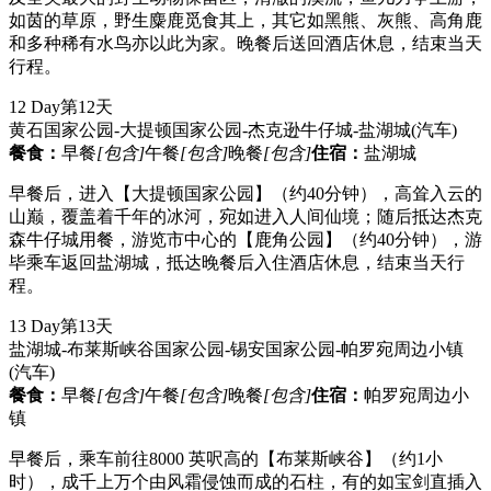
如茵的草原，野生麋鹿觅食其上，其它如黑熊、灰熊、高角鹿
和多种稀有水鸟亦以此为家。晚餐后送回酒店休息，结束当天
行程。
12 Day
第12天
黄石国家公园-大提顿国家公园-杰克逊牛仔城-盐湖城
(汽车)
餐食：
早餐
[包含]
午餐
[包含]
晚餐
[包含]
住宿：
盐湖城
早餐后，进入【大提顿国家公园】（约40分钟），高耸入云的
山巅，覆盖着千年的冰河，宛如进入人间仙境；随后抵达杰克
森牛仔城用餐，游览市中心的【鹿角公园】（约40分钟），游
毕乘车返回盐湖城，抵达晚餐后入住酒店休息，结束当天行
程。
13 Day
第13天
盐湖城-布莱斯峡谷国家公园-锡安国家公园-帕罗宛周边小镇
(汽车)
餐食：
早餐
[包含]
午餐
[包含]
晚餐
[包含]
住宿：
帕罗宛周边小
镇
早餐后，乘车前往8000 英呎高的【布莱斯峡谷】（约1小
时），成千上万个由风霜侵蚀而成的石柱，有的如宝剑直插入