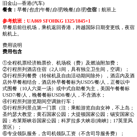
旧金山---香港
(汽车)
餐食：
早餐
[包含]
午餐
[自理]
晚餐
[自理]
住宿：
航班上
参考航班：UA869 SFOHKG 1325/1845+1
早餐后前往机场，乘机返回香港，跨越国际日期变更线，夜宿
航机上。
费用说明
费用包含
①全程机票经济舱票价、机场税（费）及燃油附加费；
②行程所列酒店住宿（2人1间，具有独立卫生间，空调）；
③行程所列餐费（转候机及自由活动期间除外），酒店内及酒
店外早餐相结合，酒店外早餐餐标为USD5/餐/人，正餐以中
式围餐（10人六菜一汤）或中式自助餐为主，美国午餐餐标
USD7/餐/人，晚餐餐标USD8/餐/人，不含酒水；
④行程所列游览期间空调旅行车；
⑤行程所列景点第一门票（注：乘船游览自由女神，不上岛；
圣约瑟大教堂；黄石国家公园；大提顿国家公园；锡安国家公
园；布莱斯峡谷国家公园；科罗拉多大峡谷[南峡]；17英里风
景区）；
⑥专业领队服务，含司机领队工资（不含司导服务费）；