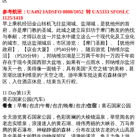
区
参考航班：UA492 IADSFO 0800/1052 转 UA5333 SFOSLC
1125/1418
早上乘机经旧金山转机飞往盐湖城。盐湖城，是犹他州的首
府，亦是摩门教的圣城。此城之建立应归功于摩门教友的热忱
与奉献，才得以在这一片盐水中建立这么一个现代化及工业化
的城市。抵达盐湖城后，市区游览：【摩门圣殿】、【犹他州
政府】、【议会大厦】（约40分钟）。随后游览【纳维尔盐
沼】（约20分钟），邦纳维尔湖是三万两千年到一万四千年前
存在于现今美国西部大盆地，如果有一点雨水，邦纳维尔盐沼
海天一色，美得像一面镜子，具有美国“天空之镜”的美称，甚
至堪比玻利维亚的“天空之境。游毕乘车抵达黄石森林保护
区，入住酒店休息，结束当天行程。
11 Day
第11天
黄石国家公园
(汽车)
餐食：
早餐
[包含]
午餐
[包含]
晚餐
[包含]
住宿：
黄石国家公园
全天游览黄石国家公园，色彩斑斓的大棱镜温泉，举世闻名的
老忠实喷泉，浪漫迷人的黄石湖、雄伟秀丽的大峡谷、万马奔
腾的黄石瀑布、神秘静谧的森林，分布在这块古老的火山高原
及全美最大的野生动物保留区，清澈的溪流，鱼儿力争上游，