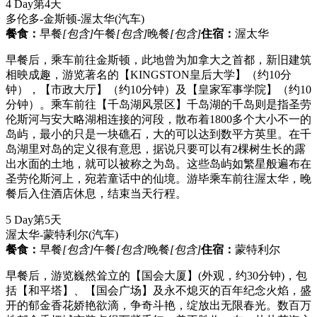
4 Day
第4天
多伦多-金斯顿-渥太华
(汽车)
餐食：
早餐
[包含]
午餐
[包含]
晚餐
[包含]
住宿：
渥太华
早餐后，乘车前往金斯顿，此地曾为加拿大之首都，新旧建筑
相映成趣，游览著名的【KINGSTON皇后大学】（约10分
钟），【市政大厅】（约10分钟）及【皇家军事学院】（约10
分钟）。乘车前往【千岛湖风景区】千岛湖的千岛则是指圣劳
伦斯河与安大略湖相连接的河段，散布着1800多个大小不一的
岛屿，最小的只是一块礁石，大的可以达到数平方英里。在千
岛湖里对岛的定义很有意思，据说只要可以有2棵树生长的露
出水面的土地，就可以被称之为岛。这些岛屿如繁星般遍布在
圣劳伦斯河上，宛若童话中的仙境。游毕乘车前往渥太华，晚
餐后入住酒店休息，结束当天行程。
5 Day
第5天
渥太华-蒙特利尔
(汽车)
餐食：
早餐
[包含]
午餐
[包含]
晚餐
[包含]
住宿：
蒙特利尔
早餐后，游览巍然耸立的【国会大厦】(外观，约30分钟)，包
括【和平塔】、【国会广场】及永不熄灭的百年纪念火焰，盛
开的郁金香花娇艳欲滴，争奇斗艳，绽放出无限春光。数百万