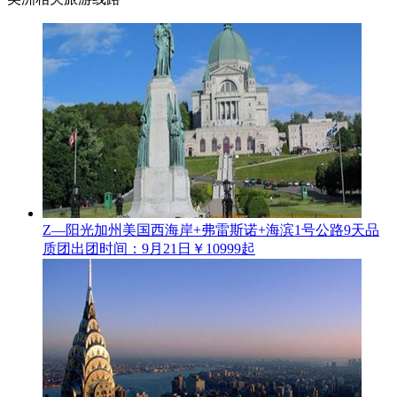
Z—阳光加州美国西海岸+弗雷斯诺+海滨1号公路9天品
质团
出团时间：9月21日
￥10999起