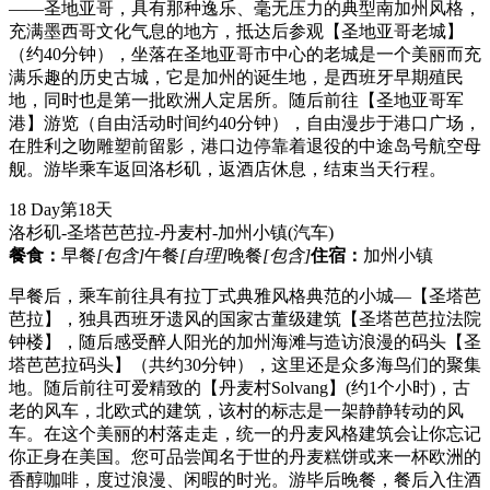
——圣地亚哥，具有那种逸乐、毫无压力的典型南加州风格，
充满墨西哥文化气息的地方，抵达后参观【圣地亚哥老城】
（约40分钟），坐落在圣地亚哥市中心的老城是一个美丽而充
满乐趣的历史古城，它是加州的诞生地，是西班牙早期殖民
地，同时也是第一批欧洲人定居所。随后前往【圣地亚哥军
港】游览（自由活动时间约40分钟），自由漫步于港口广场，
在胜利之吻雕塑前留影，港口边停靠着退役的中途岛号航空母
舰。游毕乘车返回洛杉矶，返酒店休息，结束当天行程。
18 Day
第18天
洛杉矶-圣塔芭芭拉-丹麦村-加州小镇
(汽车)
餐食：
早餐
[包含]
午餐
[自理]
晚餐
[包含]
住宿：
加州小镇
早餐后，乘车前往具有拉丁式典雅风格典范的小城—【圣塔芭
芭拉】，独具西班牙遗风的国家古董级建筑【圣塔芭芭拉法院
钟楼】，随后感受醉人阳光的加州海滩与造访浪漫的码头【圣
塔芭芭拉码头】（共约30分钟），这里还是众多海鸟们的聚集
地。随后前往可爱精致的【丹麦村Solvang】(约1个小时)，古
老的风车，北欧式的建筑，该村的标志是一架静静转动的风
车。在这个美丽的村落走走，统一的丹麦风格建筑会让你忘记
你正身在美国。您可品尝闻名于世的丹麦糕饼或来一杯欧洲的
香醇咖啡，度过浪漫、闲暇的时光。游毕后晚餐，餐后入住酒