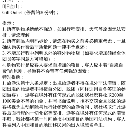
旧金山：
Gift Outlet（停留约30分钟)；；
提示：
1. 所有购物场所绝不强迫，如因行程安排、天气等原因无法安
排，请您理解；
2. 所有商品均明码标价，请您在购买之前务必慎重考虑，一旦
确认购买付费后非质量问题一律不予退还；
3. 不增加行程中列明以外的额外购物店（如要求增加须经全体
团员签字同意方可增加）；
4. 购物安排是应客人要求而增加的项目，客人应本着“自愿自
费”的原则，导游将不会带有任何强迫因素；
特别提醒：
1. 旅游法第十六条规定：出境旅游者不得在境外非法滞留，随
团出境的旅游者不得擅自分团、脱团（同样适用自备签证的参
团游客）。游客在境外有任何形式的脱团我社都将收取200至
1000美金不等的罚金，并写书面说明，拒不交罚金且脱团的游
客将视为主动解除与旅行社签定的旅游合同，我社将取消此游
客后面行程的一切食宿等安排。游客在境外有任何形式的滞留
不归，我社都将第一时间通报中国和目的地国司法机构，客人
将被列入中国和目的地国移民局的出入境黑名单里。