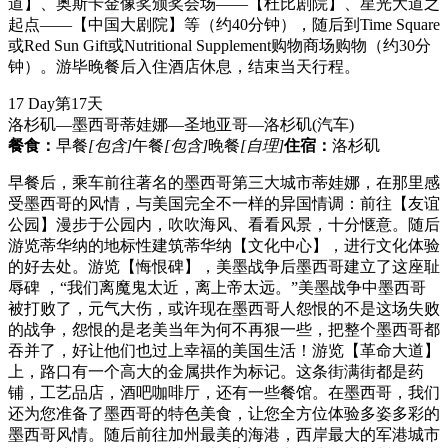
道】、奥斯卡金像奖颁奖会场——【杜比剧院】、星光大道之
起点——【中国大剧院】等（约40分钟），随后到Time Square
或Red Sun Gift或Nutritional Supplement购物商场购物（约30分
钟）。游毕晚餐后入住酒店休息，结束当天行程。
17 Day
第17天
洛杉矶—墨西哥蒂娃娜—圣地亚哥—洛杉矶
(汽车)
餐食：
早餐
[包含]
午餐
[包含]
晚餐
[自理]
住宿：
洛杉矶
早餐后，乘车前往著名的墨西哥第三大城市蒂娃娜，在那里感
受墨西哥的风情，与美国完全不一样的异国情调：前往【友谊
公园】漫步于公园内，吹吹海风、看看风景，十分惬意。随后
游览蒂华纳的地标性建筑蒂华纳【文化中心】，进行文化体验
的好去处。游览【悔恨碑】，美墨战争后墨西哥建立了这座耻
辱碑 ，“我们离魔鬼太近，离上帝太远。”美墨战争中墨西哥
被打败了，元气大伤，或许现在墨西哥人怨恨的不是这场失败
的战争，怨恨的是老美当年为何不再狠一些，把整个墨西哥都
吞并了，好让他们也过上幸福的美国生活！游览【革命大道】
上，路口有一个高大的金属拱作为标记。这条街满街都是药
铺，工艺品店，酒吧咖啡厅，还有一些餐馆。在墨西哥，我们
还为您准备了墨西哥的特色美食，让您全方位体验多姿多彩的
墨西哥风情。随后前往加州最美的海港，西岸最大的军港城市