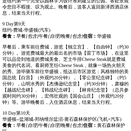
是纽约第一个完全以园林学为设计准则建立的公园。各处景观
令您目不暇接、叹为观止。晚餐后，送客人返回新泽西酒店休
息，结束当天行程。
9 Day
第9天
纽约-费城-华盛顿
(汽车)
餐食：
早餐
[包含]
午餐
[自理]
晚餐
[包含]
住宿：
华盛顿
早餐后，乘车前往费城，游览【独立宫】、【自由钟】（约30
分钟）。游览费城最大的最出名的市场【雷丁市场】，在这里
可以品尝到地道的费城美食。芝士牛排Cheese Steak就是费城
美食的代名词。看厨师烹饪Cheese Steak，就像一场热火朝天
的秀。游毕驱车前往华盛顿，抵达后市区游览：风格独特的美
国总统【白宫】（外观约20分钟），【零公里纪念碑】（约5
分钟），山明水秀的【杰佛逊纪念堂】（约30分钟），肃穆的
【越战纪念碑】、【韩战纪念碑】、【林肯纪念堂】（总共参
观时间约30分钟），宏伟壮观的【国会山庄】（外观约20分
钟）等。游毕晚餐后，入住酒店休息，结束当天行程。
10 Day
第10天
华盛顿--盐湖城-邦纳维尔盐沼-黄石森林保护区
(飞机+汽车)
餐食：
早餐
[自理]
午餐
[自理]
晚餐
[包含]
住宿：
黄石森林保护