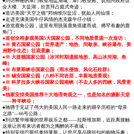
●到访神秘的摩门教圣地盐湖城：摩门教圣殿、犹他州政府议
会大楼、大盐湖，欣赏拜占庭式奇迹；
●造访美国“天空之镜”邦纳维尔盐沼，犹如人间仙境；
●走进充满美国牛仔风情的杰克森牛仔小镇；
●游览鹿角公园，这里有用脱落鹿角搭建而成、稀罕有趣的鹿
角门；
●首创全程参观美国5大国家公园，不同地质景观一次造访：
●※ 黄石国家公园（世界遗产：地热、间歇泉、峡谷瀑布、美
洲野牛生态）壮观景象；
●※ 大提顿国家公园（冰河时期遗留地形、高山冰河湖、角
峰）
●※ 布莱斯峡谷国家公园（雨水侵蚀、风化石柱群）
●※ 锡安国家公园（八种不同岩层，丰富地质景观）
●※ 科罗拉多大峡谷国家公园南峡（不去人多的西峡，风景更
美）
●独家安排美国推荐十大地理奇观之一，也是知名的摄影天堂
——羚羊峡谷；
●驰骋于见证了伟大的美国人民一路走来的艰辛历程的“母亲
之路”—66号公路；
●到访繁华璀璨的世界娱乐之都——拉斯维加斯，近距离接触
这座让所有来访者都为之陶醉的不夜城；
●特别安排巴斯托奥特莱斯，让您尽享品牌折扣的购物乐趣；