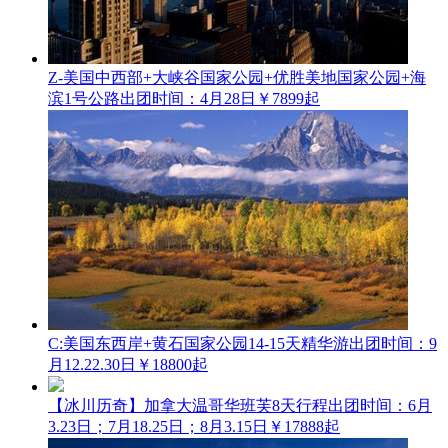
Z-美国中西部+大峡谷国家公园+优胜美地国家公园+海
滨1号公路
出团时间：4月28日
￥7899起
C:美国东西岸+黄石国家公园14-15天精华游
出团时间：9
月12.22.30日
￥18800起
【冰川历奇】加拿大温哥华班芙8天行程
出团时间：6月
3.23日；7月18.25日；8月3.15日
￥17888起