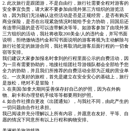
2. 此次旅行是跟团游，不是自由行，旅行社需要全程对游客的
安全事宜负责，请大家不要参加由境外第三方组织的游览活
动，因为我们无法确认这些活动是否是正规经营，是否有购买
商业保险，是否在出现紧急情况时能给予全力协助，回国后还
有连带问题的是否可以连带解决等等。如游客参加了由境外第
三方组织的活动，我社将收取200美金/人的违约金，并写书面
说明，拒绝缴纳违约金和写书面说明的游客将视为主动解除与
旅行社签定的旅游合同，我社将取消此游客后面行程的一切食
宿等安排。
我们建议大家参加报名时拿到的行程里面公示的自费活动，因
为一旦有需要协助的，地接社组团社导游领队都会全部给予您
全力的协助，并且我们所推荐的自费活动全部为正规的营业单
位。一次美好的旅程，首先是建立在安全安心的基础上，旅行
是放松，绝对不是冒险 ！
3. 在美国/加拿大期间妥善保存好自己的护照，因为在外购
物、刷卡和办理登机手续等等都要用到护照。
4. 如合作社擅自更改《出团通知》，与我社不同，由此产生的
一切问题由合作社承担。
我已阅读并充分理解以上所有内容，并愿意在友好、平等、自
愿的情况下同意所有以上行程和购物安排。
美洲相关旅游线路