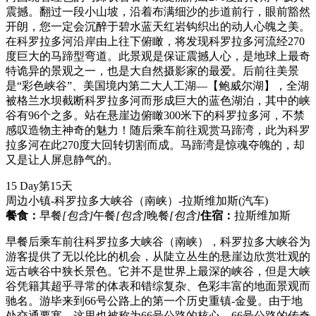
震撼。翻过一段小山坡，沿着布满细沙的步道前行，眼前豁然
开朗，您一定会沉醉于碧水蓝天红岩钩织出的动人心魄之美。
在科罗拉多河沿岸由上往下俯瞰，将发现科罗拉多河流经270
度巨大的马蹄型弯道。此景观是保证震撼人心，是地球上最奇
特诡异的景观之一，也是大自然摄影家的最爱。后前往美景
是“彩色峡谷”、美国境内第二大人工湖—【鲍威尔湖】，全湖
被格兰水坝截断科罗拉多河而形成巨大的蓝色湖泊，其中的峡
谷有96个之多。站在悬崖边俯瞰300米下的科罗拉多河，不禁
感叹造物主神奇的魅力！随后乘车前往观赏马蹄湾，此为科罗
拉多河在此270度大回转切割而成。马蹄湾是惊魂夺魄的，却
又是让人屏息静气的。
15 Day
第15天
周边小镇-科罗拉多大峡谷（南峡）-拉斯维加斯
(汽车)
餐食：
早餐
[包含]
午餐
[包含]
晚餐
[包含]
住宿：
拉斯维加斯
早餐后乘车前往科罗拉多大峡谷（南峡），科罗拉多大峡谷为
游客提供了无以伦比的机会，从陡立丛生的悬崖边欣赏壮观的
远古峡谷中狭长景色。它并不是世界上最深的峡谷，但是大峡
谷凭籍其超乎寻常的体表和错综复杂、色彩丰富的地面景观而
驰名。游毕来到66号公路上的第一个历史重镇-金曼。由于地
处交通要塞，这里也被称为66号公路的核心，66号公路的传奇