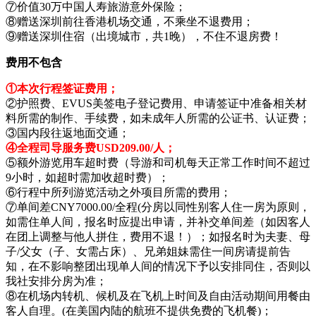
⑦价值30万中国人寿旅游意外保险；
⑧赠送深圳前往香港机场交通，不乘坐不退费用；
⑨赠送深圳住宿（出境城市，共1晚），不住不退房费！
费用不包含
①本次行程签证费用；
②护照费、EVUS美签电子登记费用、申请签证中准备相关材
料所需的制作、手续费，如未成年人所需的公证书、认证费；
③国内段往返地面交通；
④全程司导服务费USD209.00/人；
⑤额外游览用车超时费（导游和司机每天正常工作时间不超过
9小时，如超时需加收超时费）；
⑥行程中所列游览活动之外项目所需的费用；
⑦单间差CNY7000.00/全程(分房以同性别客人住一房为原则，
如需住单人间，报名时应提出申请，并补交单间差（如因客人
在团上调整与他人拼住，费用不退！）；如报名时为夫妻、母
子/父女（子、女需占床）、兄弟姐妹需住一间房请提前告
知，在不影响整团出现单人间的情况下予以安排同住，否则以
我社安排分房为准；
⑧在机场内转机、候机及在飞机上时间及自由活动期间用餐由
客人自理。(在美国内陆的航班不提供免费的飞机餐)；