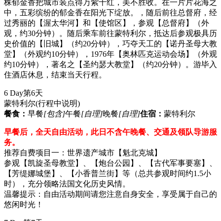
株郁金香把城市装点得万紫千红，美不胜收。在一片片花海之
中，五彩缤纷的郁金香在阳光下绽放。，随后前往总督府，经
过秀丽的【渥太华河】和【使馆区】，参观【总督府】（外
观，约30分钟）。随后乘车前往蒙特利尔，抵达后参观极具历
史价值的【旧城】（约20分钟），巧夺天工的【诺丹圣母大教
堂】（外观约10分钟），1976年【奥林匹克运动会场】（外观
约10分钟），著名之【圣约瑟大教堂】（约20分钟）。游毕入
住酒店休息，结束当天行程。
6 Day
第6天
蒙特利尔
(行程中说明)
餐食：
早餐
[包含]
午餐
[自理]
晚餐
[自理]
住宿：
蒙特利尔
早餐后，全天自由活动，此日不含午晚餐、交通及领队导游服
务。
推荐自费项目一：世界遗产城市【魁北克城】
参观【凯旋圣母教堂】、【炮台公园】、【古代军事要塞】、
【芳缇娜城堡】、【小香普兰街】等（总共参观时间约1.5小
时），充分领略法国文化历史风情。
温馨提示：自由活动期间请您注意自身安全，享受属于自己的
悠闲时光！