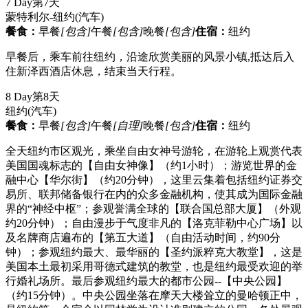
7 Day
第7天
蒙特利尔-纽约
(汽车)
餐食：
早餐
[包含]
午餐
[包含]
晚餐
[包含]
住宿：
纽约
早餐后，乘车前往纽约，沿途欣赏美丽的风景小镇,抵达后入
住新泽西酒店休息，结束当天行程。
8 Day
第8天
纽约
(汽车)
餐食：
早餐
[包含]
午餐
[自理]
晚餐
[包含]
住宿：
纽约
全天纽约市区观光，乘坐自由女神号游轮，在游轮上观赏代表
美国国魂标志的【自由女神像】（约1小时）；游览世界的金
融中心【华尔街】（约20分钟），这里云集着包括纽约证券交
易所、联邦储备银行在内的众多金融机构，使其成为国际金融
界的“神经中枢”；参观誉满全球的【联合国总部大厦】（外观
约20分钟）；自由漫步于气度非凡的【洛克菲勒中心广场】以
及名牌商店遍布的【第五大道】（自由活动时间，约90分
钟）；参观纽约最大、最华丽的【圣约派粹克大教堂】，这是
美国本土最初采用哥德式建筑的教堂，也是纽约最受欢迎的举
行婚礼场所。最后参观纽约最大的都市公园--【中央公园】
（约15分钟）。中央公园坐落在摩天大楼耸立的曼哈顿正中，