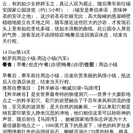
云，有的如少女婷婷玉立，真让人叹为观止。随后乘车前往锡
安国家公园游览（约1.5小时）：（锡安是希伯来语，意味神
圣的安详之地）。这沙岩圣谷壮丽无比，高大险峻的悬崖峭壁
稳稳地挺立在天地之间，随车接近这些巨大的沙岩，才发现石
头上竟有如此变化多端，状如水浪般的曲线。此公园令人屏息
的气势，游客至此不由得惊叹!晚餐后送回酒店休息，结束当
天行程。
14 Day
第14天
帕罗宛周边小镇-周边小镇
(汽车)
餐食：
早餐
[包含]
午餐
[自理]
晚餐
[自理]
住宿：
周边小镇
早餐后，乘车前往周边小镇，沿途欣赏美丽的风情小镇，抵达
后入住酒店休息，结束当天行程。
推荐自费项目：【羚羊峡谷+鲍威尔湖+马蹄湾】
【羚羊峡谷】是全世界最奇特的狭缝洞穴——世界十大摄影地
点之一的羚羊彩穴。彩穴的岩壁融合了千百年来风和洪流的侵
蚀，呈完美的波浪形，是大自然的抽象画。一直以来彩穴都是
纳瓦霍印第安人静坐沉思的净地，他们相信这里可以聆听神的
声音。随后前往【马蹄湾】， 她被国家地理杂志评选为十大
最佳摄影地点之一，1000英尺直下的悬崖下，绿色的科罗拉多
河围绕着红色的马蹄状岩石，蜿蜒流淌出270度的转角，极具