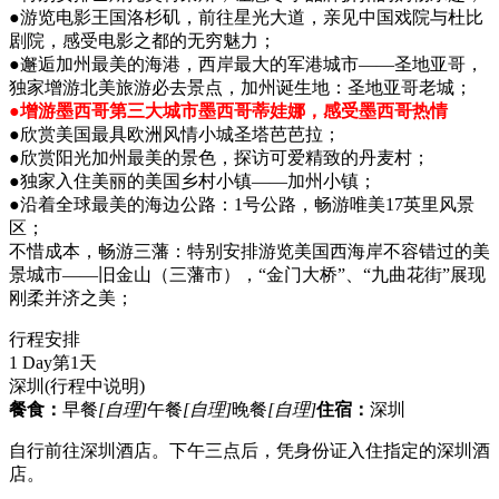
●游览电影王国洛杉矶，前往星光大道，亲见中国戏院与杜比
剧院，感受电影之都的无穷魅力；
●邂逅加州最美的海港，西岸最大的军港城市——圣地亚哥，
独家增游北美旅游必去景点，加州诞生地：圣地亚哥老城；
●增游墨西哥第三大城市墨西哥蒂娃娜，感受墨西哥热情
●欣赏美国最具欧洲风情小城圣塔芭芭拉；
●欣赏阳光加州最美的景色，探访可爱精致的丹麦村；
●独家入住美丽的美国乡村小镇——加州小镇；
●沿着全球最美的海边公路：1号公路，畅游唯美17英里风景
区；
不惜成本，畅游三藩：特别安排游览美国西海岸不容错过的美
景城市——旧金山（三藩市），“金门大桥”、“九曲花街”展现
刚柔并济之美；
行程安排
1 Day
第1天
深圳
(行程中说明)
餐食：
早餐
[自理]
午餐
[自理]
晚餐
[自理]
住宿：
深圳
自行前往深圳酒店。下午三点后，凭身份证入住指定的深圳酒
店。