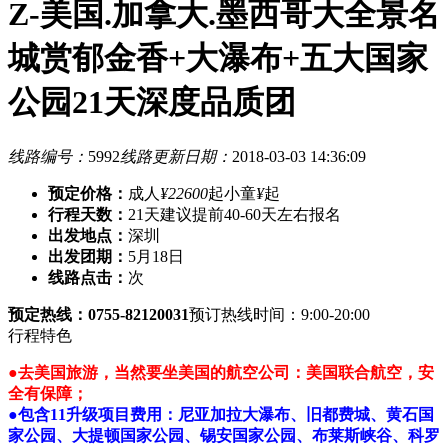
Z-美国.加拿大.墨西哥大全景名
城赏郁金香+大瀑布+五大国家
公园21天深度品质团
线路编号：
5992
线路更新日期：
2018-03-03 14:36:09
预定价格：
成人
¥22600
起
小童
¥
起
行程天数：
21天
建议提前40-60天左右报名
出发地点：
深圳
出发团期：
5月18日
线路点击：
次
预定热线：0755-82120031
预订热线时间：9:00-20:00
行程特色
●去美国旅游，当然要坐美国的航空公司：美国联合航空，安
全有保障；
●包含11升级项目费用：尼亚加拉大瀑布、旧都费城、黄石国
家公园、大提顿国家公园、锡安国家公园、布莱斯峡谷、科罗