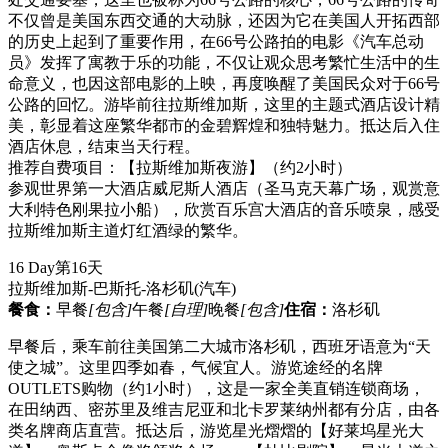
不仅曾是美国东西交通的大动脉，还因为它在美国人开拓西部
的历史上起到了重要作用，在66号公路拍的电影《汽车总动
员》发挥了寓教于乐的功能，不仅让观众思考繁忙生活中的生
命意义，也因这部电影的上映，再度唤醒了美国民众对于66号
公路的回忆。游毕前往拉斯维加斯，这里的主题式酒店设计精
美，彰显着这座繁华都市的金碧辉煌和独特魅力。抵达后入住
酒店休息，结束当天行程。
推荐自费项目：【拉斯维加斯夜游】（约2小时）
参观世界第一大酒店威尼斯人酒店（圣马克天幕广场，观赏意
大利特色刚果拉小船），欣赏百乐宫大酒店的音乐喷泉，感受
拉斯维加斯主道灯红酒绿的繁华。
16 Day
第16天
拉斯维加斯-巴斯托-洛杉矶
(汽车)
餐食：
早餐
[包含]
午餐
[自理]
晚餐
[包含]
住宿：
洛杉矶
早餐后，乘车前往美国第二大城市洛杉矶，西班牙语意为“天
使之城”。这里四季如春，气候宜人。游览途经的名牌
OUTLETS购物（约1小时），这是一家全美直销连锁商场，
在田纳西、密苏里及维吉尼亚和北卡罗莱纳州都有分店，由各
类名牌商店直营。抵达后，游览星光熠熠的【好莱坞星光大