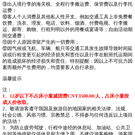
⑨出入境行李的海关税、全程行李搬运费、保管费以及行李托
运费；
⑩客人个人消费及其他私人性开支。例如交通工具上非免费餐
饮费、洗衣、理发、电话、饮料、烟酒、付费电视、行李搬
运、邮寄、购物、行程列明以外的用餐或宴请等；自由活动期
间交通费；
⑪因个人原因滞留产生的一切费用；
⑫因气候或飞机、车辆、船只等交通工具发生故障导致时间延
误或行程变更引起的经济损失和责任以及行李在航班托运期间
的造成损坏的经济损失和责任。特别提醒：因以上不可抗力因
素而额外产生费用的，均需要客人自行承担。
温馨提示
注：
1、12岁以下不占床小童减团费CNY3500.00/人，占床小童按
成人价收取。
2、敬请游客遵守我国及旅游目的地国家的相关法律、法规、
社会公德、风俗习惯、宗教禁忌，不得参与任何违反以上项目
的活动！
3、为防止疲劳驾驶，行程中途经的休息站、加油站、公共卫
生间等地停留仅供休息和方便之用，不建议游客购物，游客因