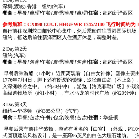
深圳(渡轮)-香港 – 纽约
(汽车)
餐食：
早餐
[自理]
午餐
[自理]
晚餐
[自理]
住宿：
纽约新泽西区
参考航班：CX890 12JUL HHGEWR 1745/2140 飞行时间约为 
自行前往深圳蛇口邮轮中心集中，然后乘船前往香港国际机场
纽约，抵达后前往新泽西区入住酒店休息，调整时差。
2 Day
第2天
纽约
(汽车)
餐食：
早餐
[包含]
午餐
[自理]
晚餐
[包含]
住宿：
纽约新泽西区
早餐后乘游船（1小时）近距离观看【自由女神像】塑像主要
1776年7月4日，脚下还有断裂的锁链，途径自由岛（不上岛
入深渊峡谷之中。（约20分钟），游览【洛克菲勒广场】外观
高级购物场所（约1小时），车水马龙的时代广场（约20分钟
3 Day
第3天
纽约---华盛顿 （约385公里）
(汽车)
餐食：
早餐
[包含]
午餐
[包含]
晚餐
[包含]
住宿：
华盛顿
早餐后乘车前往华盛顿，游览有著名的【白宫】（外观，约1
式圆顶建筑风格设计，是一座高96英尺的白色大理石建筑。（