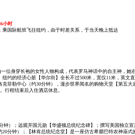
16小时
，乘国际航班飞往纽约，由于时差关系，于当天晚上抵达
由一位身穿长袍的女性人物构成，代表罗马神话中的自主神，她
）。纽约的经济心脏【华尔街】全长不过500米，宽仅11米，英
洛克菲勒中心（约30分钟），漫步世界闻名的购物天堂【第五大
）。行程结束后入住酒店休息。
0分钟）；远观开国元勋【华盛顿总统纪念碑】；撰写美国独立宣
约20分钟）；【林肯总统纪念堂】是一座仿古希腊巴特农神庙式