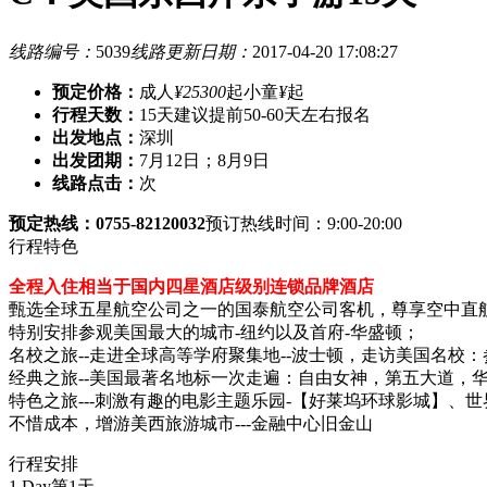
线路编号：
5039
线路更新日期：
2017-04-20 17:08:27
预定价格：
成人
¥25300
起
小童
¥
起
行程天数：
15天
建议提前50-60天左右报名
出发地点：
深圳
出发团期：
7月12日；8月9日
线路点击：
次
预定热线：0755-82120032
预订热线时间：9:00-20:00
行程特色
全程入住相当于国内四星酒店级别连锁品牌酒店
甄选全球五星航空公司之一的国泰航空公司客机，尊享空中直
特别安排参观美国最大的城市-纽约以及首府-华盛顿；
名校之旅--走进全球高等学府聚集地--波士顿，走访美国名
经典之旅--美国最著名地标一次走遍：自由女神，第五大道，
特色之旅---刺激有趣的电影主题乐园-【好莱坞环球影城】、
不惜成本，增游美西旅游城市---金融中心旧金山
行程安排
1 Day
第1天