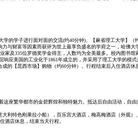
大学的学子进行面对面的交流(约40分钟)、【麻省理工大学】（
响力与财富等因素而获评为世上最享负盛名的学府之一，哈佛大
业家及335位罗德奖学金得主，人数均为全美最多。校内图书馆
院响应美国的工业化于1861年成立的，并采用了理工大学的模式
合成的【昆西市场】购物（约60分钟）。行程结束后入住酒店休
着这座繁华都市的金碧辉煌和独特魅力。抵达后自由活动，自由
意大利特色刚果拉小船），百乐宫大酒店，梅高梅酒店（外观）
入住酒店休息，结束当天行程。