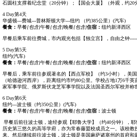
石圆柱支撑着纪念堂（20分钟）；【国会大厦】（外观，约2
4 Day
第4天
华盛顿---费城---普林斯顿大学---纽约 （约385公里）
(汽车)
餐食：
早餐
[包含]
午餐
[包含]
晚餐
[包含]
住宿：
纽约新泽西区
早餐后乘车前往费城，市内观光包括【独立宫】，自由之钟---
5 Day
第5天
纽约
(汽车)
餐食：
早餐
[包含]
午餐
[包含]
晚餐
[包含]
住宿：
纽约新泽西区
早餐后，乘车前往参观著名的【西点军校】（约3小时），美国军事学院（The 
（哈德逊河西岸），距离纽约市约80公里。学校占地1万6千
家军事学院、俄罗斯伏龙芝军事学院以及法国圣西尔军校并称
6 Day
第6天
纽约---波士顿（约350公里）
(汽车)
餐食：
早餐
[包含]
午餐
[包含]
晚餐
[包含]
住宿：
波士顿
早餐后前往波士顿，途经参观【耶鲁大学】（约40分钟），耶鲁大学
历史第三悠久的高等学府，亦为常春藤盟校成员之一。该校教
来。然后继续前往波士顿，波士顿是美国麻萨诸塞州的首府和最