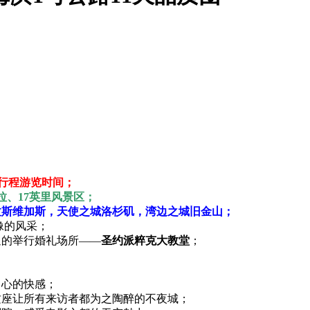
行程游览时间；
拉、17英里风景区；
拉斯维加斯，天使之城洛杉矶，湾边之城旧金山；
像的风采；
迎的举行婚礼场所——
圣约派粹克大教堂
；
中心的快感；
这座让所有来访者都为之陶醉的不夜城；