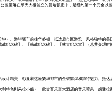
中央公园坐落在摩天大楼耸立的曼哈顿正中，是纽约第一个完全以
分钟）。游毕驱车前往华盛顿，抵达后市区游览：风格独特的美国
越战纪念碑】、【韩战纪念碑】、【林肯纪念堂】（总共参观时间
店设计精美，彰显着这座繁华都市的金碧辉煌和独特魅力。抵达
大利特色刚果拉小船），欣赏百乐宫大酒店的音乐喷泉，感受拉