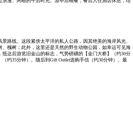
过浪漫、闲暇的午后时光。游毕后晚餐，餐后入住酒店休息，结
车风景路线。这段紧傍太平洋的私人公路，因其绝美的海岸风光、
树、槐树；此外，这里还是天然的野生动物公园，如幸运可见海
抵达后游览旧金山的标志，气势磅礴的【金门大桥】（约30分
钟）。随后到Gift Outlet选购手信（约30分钟）。最