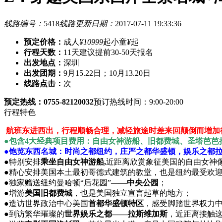
线路编号：
5418
线路更新日期：
2017-07-11 19:33:36
预定价格：
成人
¥10999
起
小童
¥
起
行程天数：
11天
建议提前30-50天报名
出发地点：
深圳
出发团期：
9月15.22日；10月13.20日
线路点击：
次
预定热线：0755-82120032
预订热线时间：9:00-20:00
行程特色
航班东进西出，行程顺畅合理，减轻旅途时差来回颠倒而增加
●包含4大经典项目费用：自由女神游船、旧都费城、圣塔芭芭
●饱览东西名城：时尚之都纽约，庄严之都华盛顿，娱乐之都
●特别安排
乘坐自由女神游船,
近距离欣赏象征美国的自由女神
●精心安排美国本土最初哥德式建筑的教堂，也是纽约最受欢
●独家赠送纽约曼哈顿“后花园”——
中央公园
；
●增游
美国旧都费城
，也是美国独立宣言起草的地方；
●造访世界政治中心美国
首都华盛顿特区
，感受脚踏世界权力
●到访繁华璀璨的
世界娱乐之都——拉斯维加斯
，近距离接触