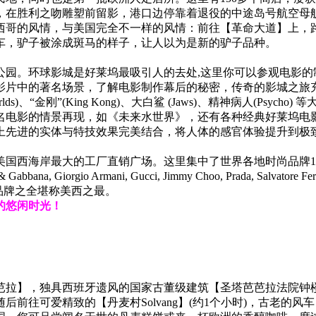
场，在胜利之吻雕塑前留影，港口边停靠着退役的中途岛号航空母
西哥的风情，与美国完全不一样的风情：前往【革命大道】上，
车，驴子被涂成斑马的样子，让人以为是新的驴子品种。
园。环球影城是好莱坞最吸引人的去处,这里你可以参观电影的制
影片中的著名场景，了解电影制作幕后的秘密，传奇的影城之旅充
r of the Worlds)、“金刚”(King Kong)、大白鲨 (Jaws)
名电影的情景再现，如《未来水世界》，还有各种经典好莱坞电影
上先进的实体与特技效果完美结合，将人体的感官体验提升到极
国西海岸最大的工厂直销广场。这里集中了世界各地时尚品牌1
ce & Gabbana, Giorgio Armani, Gucci, Jimmy Choo, Prada, Sa
，品牌之全堪称美西之最。
的悠闲时光！
芭拉】，独具西班牙遗风的国家古董级建筑【圣塔芭芭拉法院钟
后前往可爱精致的【丹麦村Solvang】(约1个小时)，古老