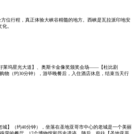
空”全方位行程，真正体验大峡谷精髓的地方。西峡是瓦拉派印地安
文化。
【好莱坞星光大道】、奥斯卡金像奖颁奖会场——【杜比剧
ment购物商场购物（约30分钟），游毕晚餐后，入住酒店休息，结束当天行
城】（约40分钟），坐落在圣地亚哥市中心的老城是一个美丽
殊荣的餐厅，17个博物馆和历史遗迹。随后，前往【圣地亚哥