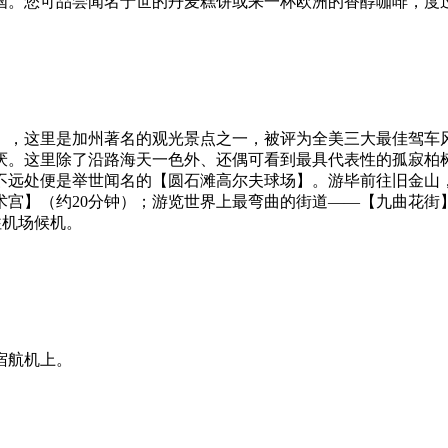
国。您可品尝闻名于世的丹麦糕饼或来一杯欧洲的香醇咖啡，度
钟），这里是加州著名的观光景点之一，被评为全美三大最佳驾
厌。这里除了沿路海天一色外、还偶可看到最具代表性的孤寂柏
不远处便是举世闻名的【圆石滩高尔夫球场】。游毕前往旧金山，
（约20分钟）；游览世界上最弯曲的街道——【九曲花街】（约35分
往机场候机。
宿航机上。