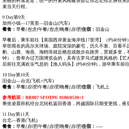
美丽的村落走走，统一的丹麦风格建筑会让你忘记你正身在美
束当天行程。
9 Day
第9天
加州小镇—17英里—旧金山
(汽车)
餐食：
早餐
[包含]
午餐
[包含]
晚餐
[自理]
住宿：
旧金山
早餐后，乘车前往【美国西岸黄金海岸线17里湾】（约40分
举世闻名的高尔夫球场、庭院深深的豪宅，历久不衰、百看不
豹、山鹿、海燕、海鸥等就近栖息或散步在路旁，景观多变，
钟）；曾举办过万国博览会的，具有古罗马式建筑风格的【艺术宫】
后前往充满欢乐气息的【渔人码头】(约40分钟)，游毕乘车前
10 Day
第10天
旧金山—台北
(飞机+汽车)
餐食：
早餐
[自理]
午餐
[自理]
晚餐
[自理]
住宿：
飞机上
参考航班：BR007 SFOTPE 0100/0530+1
乘坐凌晨班机经台北转机返回香港，跨越国际日期变更线，夜
11 Day
第11天
台北—香港
(飞机)
餐食：
早餐
[自理]
午餐
[自理]
晚餐
[自理]
住宿：
-----