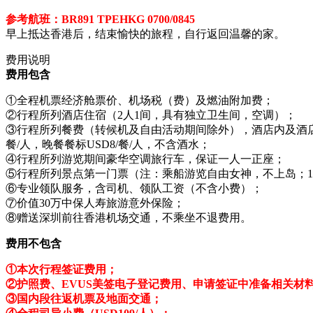
参考航班：BR891 TPEHKG 0700/0845
早上抵达香港后，结束愉快的旅程，自行返回温馨的家。
费用说明
费用包含
①全程机票经济舱票价、机场税（费）及燃油附加费；
②行程所列酒店住宿（2人1间，具有独立卫生间，空调）；
③行程所列餐费（转候机及自由活动期间除外），酒店内及酒店外
餐/人，晚餐餐标USD8/餐/人，不含酒水；
④行程所列游览期间豪华空调旅行车，保证一人一正座；
⑤行程所列景点第一门票（注：乘船游览自由女神，不上岛；1
⑥专业领队服务，含司机、领队工资（不含小费）；
⑦价值30万中保人寿旅游意外保险；
⑧赠送深圳前往香港机场交通，不乘坐不退费用。
费用不包含
①本次行程签证费用；
②护照费、EVUS美签电子登记费用、申请签证中准备相关材
③国内段往返机票及地面交通；