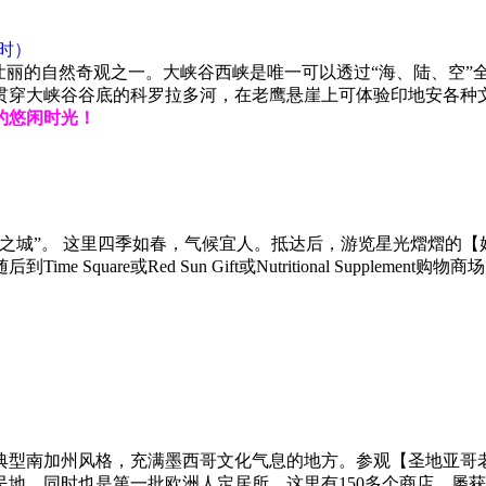
时）
上最雄伟壮丽的自然奇观之一。大峡谷西峡是唯一可以透过“海、陆、
贯穿大峡谷谷底的科罗拉多河，在老鹰悬崖上可体验印地安各种
的悠闲时光！
之城”。 这里四季如春，气候宜人。抵达后，游览星光熠熠的
Square或Red Sun Gift或Nutritional Supple
典型南加州风格，充满墨西哥文化气息的地方。参观【圣地亚哥老
地，同时也是第一批欧洲人定居所。这里有150多个商店，屡获