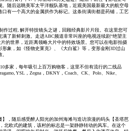
舰。随后远眺美军太平洋舰队基地，近观美国最新最大的航空母
路口有一个高大的金属拱作为标记。这条街满街都是药铺，工艺
作过程, 解开特技镜头之谜，回顾经典影片片段。在这里您可
满了新鲜刺激。走进ABC频道非常叫座的电视连续剧“绝望主
、精神病人(Psycho) 等大片的世界，近距离领略大片中的特效场景。您可以在电影拍摄
形象，如《怪物史莱克》、《大白鲨》等，变形金刚3D过山
致。
10多家，每年吸引上百万购物客，这里不但有流行的二线品
lvatore Ferragamo, YSL，Zegna，DKNY，Coach、CK、Polo、Nike、
楼】，随后感受醉人阳光的加州海滩与造访浪漫的码头【圣塔芭
的风车，北欧式的建筑，该村的标志是一架静静转动的风车。在这个