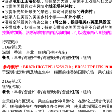
●游览
电影王国洛杉矶
，前往星光大道，亲见中国戏院与杜比
●欣赏美国最具欧洲风情
小城圣塔芭芭拉
；
●欣赏阳光加州最美的景色，探访可爱精致的
丹麦村
；
●独家入住美丽的美国乡村小镇——
加州小镇
；
●沿着全球最美的海边公路：
1号公路，畅游唯美17英里风景区
●不惜成本，畅游三藩：特别安排游览美国西海岸不容错过的
拉斯维加斯、洛杉矶留有自由活动时间，可以选择自己喜悦的
行程安排
1 Day
第1天
深圳—香港—台北—纽约
(飞机+汽车)
餐食：
早餐
[自理]
午餐
[自理]
晚餐
[自理]
住宿：
纽约
参考航班：BR870 HKGTPE 1525/1710；BR032 TPEJFK 1910/
于深圳指定时间及地点集中，继而前往香港国际机场，乘机经
2 Day
第2天
纽约
(汽车)
餐食：
早餐
[包含]
午餐
[自理]
晚餐
[包含]
住宿：
纽约
全天纽约市区观光，乘坐自由女神号游轮，在游轮上观赏代表美
所、联邦储备银行在内的众多金融机构，使其成为国际金融界的
商店遍布的【第五大道】（自由活动时间，约90分钟）；参