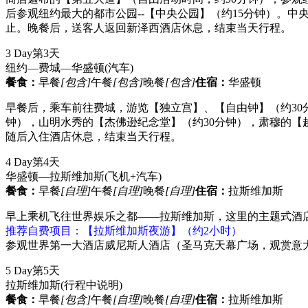
后参观纽约最大的都市公园--【中央公园】（约15分钟）。
止。晚餐后，送客人返回新泽西酒店休息，结束当天行程。
3 Day
第3天
纽约—费城—华盛顿
(汽车)
餐食：
早餐
[包含]
午餐
[包含]
晚餐
[包含]
住宿：
华盛顿
早餐后，乘车前往费城，游览【独立宫】、【自由钟】（约30
钟），山明水秀的【杰佛逊纪念堂】（约30分钟），肃穆的【
随后入住酒店休息，结束当天行程。
4 Day
第4天
华盛顿—拉斯维加斯
(飞机+汽车)
餐食：
早餐
[自理]
午餐
[自理]
晚餐
[自理]
住宿：
拉斯维加斯
早上乘机飞往世界娱乐之都——拉斯维加斯，这里的主题式酒
推荐自费项目：【拉斯维加斯夜游】（约2小时）
参观世界第一大酒店威尼斯人酒店（圣马克天幕广场，观赏意
5 Day
第5天
拉斯维加斯
(行程中说明)
餐食：
早餐
[包含]
午餐
[自理]
晚餐
[自理]
住宿：
拉斯维加斯