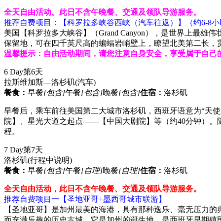
全天自由活动。此日不含午晚餐、交通及领队导游服务。
推荐自费项目：【科罗拉多峡谷西峡（汽车往返）】（约6-8小
美国【科罗拉多大峡谷】（Grand Canyon），是世界
保留地，可在四千英尺高的蝙蝠岩峭壁上，瞭望北美第二长，
温馨提示：自由活动期间，请您注意自身安全，享受属于自己
6 Day
第6天
拉斯维加斯—洛杉矶
(汽车)
餐食：
早餐
[包含]
午餐
[包含]
晚餐
[包含]
住宿：
洛杉矶
早餐后，乘车前往美国第二大城市洛杉矶，西班牙语意为“天使
院】、星光大道之起点——【中国大剧院】等（约40分钟）。随后到Time 
程。
7 Day
第7天
洛杉矶
(行程中说明)
餐食：
早餐
[包含]
午餐
[自理]
晚餐
[自理]
住宿：
洛杉矶
全天自由活动，此日不含午晚餐、交通及领队导游服务。
推荐自费项目一【圣地亚哥+墨西哥城市联游】
【圣地亚哥】是加州最美的海港，具有那种逸乐、毫无压力的
而充满乐趣的历史古城，它是加州的诞生地，是西班牙早期殖民