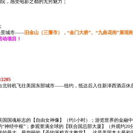
剧院，感受电影之都的无穷魅力；
；
美景城市——
旧金山（三藩市），“金门大桥”、“九曲花街”展现
活动项目！
2205
台北转机飞往美国东部城市——纽约，抵达后入住新泽西酒店休
国国魂标志的【自由女神像】（约1小时）；游览世界的金融中
“神经中枢”；参观誉满全球的【联合国总部大厦】（外观约2
观纽约最大、最华丽的【圣约派粹克大教堂】，这是美国本土最初