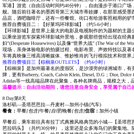
军港】游览（自由活动时间约40分钟），自由漫步于港口广
舰。随后前往著名的墨西哥第三大城市蒂娃娜，在那里感受墨
品店，酒吧咖啡厅，还有一些餐馆。街口有给游客照相用的驴
推荐自费项目二：【好莱坞环球影城】（约5-6小时）
【环球影城】是世界上最大的电影及电视制作的为题材的主题公
以乘坐游览车探索环球影城外景地，参观那些曾经出现在经典
妇”(Desperate Housewives) 以及像“世界大战” (The Wa
现场，亲身体验电影的拍摄过程、电影布景、声效特技以及著
车将真映像三维高清晰媒体、惟妙惟肖的飞行模拟技术和世界
推荐自费项目三【棕榈泉OUTLETS】（约4小时）
【棕榈泉】是加州最著名的度假区，是沙漠旁的绿洲城市，有美
牌，更有Burberry, Coach, Calvin Klein, Diesel, D.G；Dior, Dol
Adidas等一线高端品牌在此聚集，各种名牌商品，规模之大
温馨提示：自由活动期间，请您注意自身安全，享受属于自己
8 Day
第8天
洛杉矶—圣塔芭芭拉—丹麦村—加州小镇
(汽车)
餐食：
早餐
[包含]
午餐
[自理]
晚餐
[包含]
住宿：
加州小镇
早餐后，乘车前往具有拉丁式典雅风格典范的小城—【圣塔芭
芭拉码头】（共约30分钟），这里还是众多海鸟们的聚集地。随