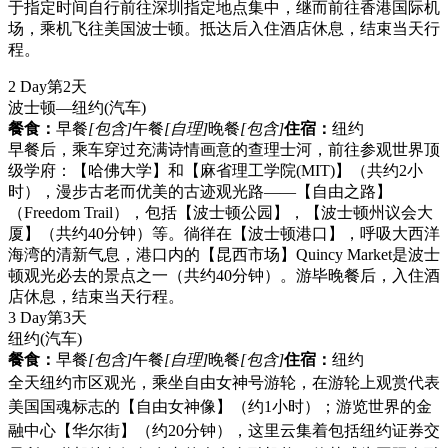
于指定时间自行前往深圳指定地点集中，继而前往香港国际机
场，乘机飞往美国波士顿。抵达后入住酒店休息，结束当天行
程。
2 Day
第2天
波士顿—纽约
(汽车)
餐食：
早餐
[包含]
午餐
[自理]
晚餐
[包含]
住宿：
纽约
早餐后，乘车穿过充满诗情画意的查理士河，前往参观世界顶
级学府：【哈佛大学】和【麻省理工学院(MIT)】（共约2小
时），漫步古老而优美的古迹观光路——【自由之路】
（Freedom Trail），包括【波士顿公园】，【波士顿州议会大
厦】（共约40分钟）等。徜徉在【波士顿港口】，呼吸大西洋
海湾的清新气息，港口内的【昆西市场】Quincy Market是波士
顿观光必去的景点之一（共约40分钟）。游毕晚餐后，入住酒
店休息，结束当天行程。
3 Day
第3天
纽约
(汽车)
餐食：
早餐
[包含]
午餐
[自理]
晚餐
[包含]
住宿：
纽约
全天纽约市区观光，乘坐自由女神号游轮，在游轮上观赏代表
美国国魂标志的【自由女神像】（约1小时）；游览世界的金
融中心【华尔街】（约20分钟），这里云集着包括纽约证券交