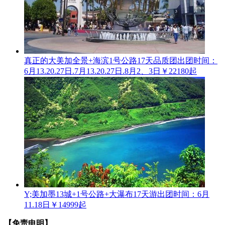
真正的大美加全景+海滨1号公路17天品质团
出团时间：
6月13.20.27日.7月13.20.27日.8月2、3日
￥22180起
Y;美加墨13城+1号公路+大瀑布17天游
出团时间：6月
11.18日
￥14999起
【免责申明】