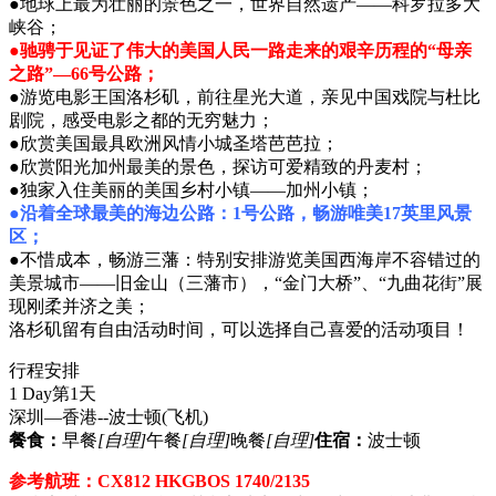
●地球上最为壮丽的景色之一，世界自然遗产——科罗拉多大
峡谷；
●驰骋于见证了伟大的美国人民一路走来的艰辛历程的“母亲
之路”—66号公路；
●游览电影王国洛杉矶，前往星光大道，亲见中国戏院与杜比
剧院，感受电影之都的无穷魅力；
●欣赏美国最具欧洲风情小城圣塔芭芭拉；
●欣赏阳光加州最美的景色，探访可爱精致的丹麦村；
●独家入住美丽的美国乡村小镇——加州小镇；
●沿着全球最美的海边公路：1号公路，畅游唯美17英里风景
区；
●不惜成本，畅游三藩：特别安排游览美国西海岸不容错过的
美景城市——旧金山（三藩市），“金门大桥”、“九曲花街”展
现刚柔并济之美；
洛杉矶留有自由活动时间，可以选择自己喜爱的活动项目！
行程安排
1 Day
第1天
深圳—香港--波士顿
(飞机)
餐食：
早餐
[自理]
午餐
[自理]
晚餐
[自理]
住宿：
波士顿
参考航班：CX812 HKGBOS 1740/2135