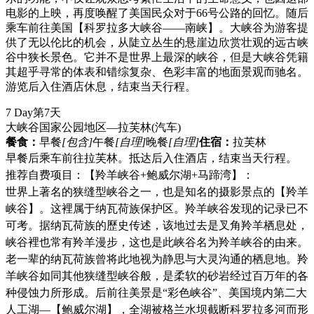
电影的上映，再度唤醒了美国民众对于66号公路的回忆。随后
乘车前往美国【科罗拉多大峡谷——南峡】。大峡谷为游客提
供了无以伦比的机会，从陡立丛生的悬崖边欣赏壮观的远古峡
谷中狭长景色。它并不是世界上最深的峡谷，但是大峡谷凭籍
其超乎寻常的体表和错综复杂、色彩丰富的地面景观而驰名。
游览后入住酒店休息，结束当天行程。
7 Day
第7天
大峡谷国家公园地区—拉芙林
(汽车)
餐食：
早餐
[包含]
午餐
[自理]
晚餐
[自理]
住宿：
拉芙林
早餐后乘车前往拉芙林。抵达后入住酒店，结束当天行程。
推荐自费项目：【羚羊峡谷+鲍威尔湖+马蹄湾】：
世界上著名的狭缝型峡谷之一，也是知名的摄影景点的【羚羊
峡谷】。这裡属于纳瓦荷族保护区。羚羊峡谷发现的记录已不
可考。据纳瓦荷族的歷史传述，该地过去是叉角羚羊栖息处，
峡谷裡也常有羚羊漫步，这也是此峡谷名为羚羊峡谷的由来。
老一辈的纳瓦荷族曾将此地视为静思与大灵沟通的栖息地。羚
羊峡谷如同其他狭缝型峡谷般，是柔软的砂岩经过百万年的各
种侵蚀力所形成。后前往美景是“彩色峡谷”、美国境内第二大
人工湖—【鲍威尔湖】，全湖被格兰水坝截断科罗拉多河而形