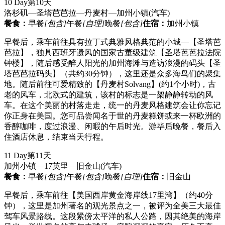
10 Day
第10天
洛杉矶—圣塔芭芭拉—丹麦村—加州小镇
(汽车)
餐食：
早餐
[包含]
午餐
[自理]
晚餐
[包含]
住宿：
加州小镇
早餐后，乘车前往具有拉丁式典雅风格典范的小城—【圣塔芭
芭拉】，独具西班牙遗风的国家古董级建筑【圣塔芭芭拉法院
钟楼】，随后感受醉人阳光的加州海滩与造访浪漫的码头【圣
塔芭芭拉码头】（共约30分钟），这里还是众多海鸟们的聚集
地。随后前往可爱精致的【丹麦村Solvang】(约1个小时)，古
老的风车，北欧式的建筑，该村的标志是一架静静转动的风
车。在这个美丽的村落走走，统一的丹麦风格建筑会让你忘记
你正身在美国。您可品尝闻名于世的丹麦糕饼或来一杯欧洲的
香醇咖啡，度过浪漫、闲暇的午后时光。游毕后晚餐，餐后入
住酒店休息，结束当天行程。
11 Day
第11天
加州小镇—17英里—旧金山
(汽车)
餐食：
早餐
[包含]
午餐
[包含]
晚餐
[自理]
住宿：
旧金山
早餐后，乘车前往【美国西岸黄金海岸线17里湾】（约40分
钟），这里是加州著名的观光景点之一，被评为全美三大最佳
驾车风景路线。这段紧傍太平洋的私人公路，因其绝美的海岸