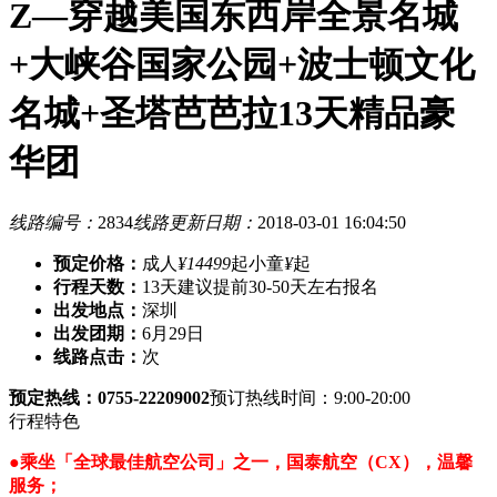
Z—穿越美国东西岸全景名城
+大峡谷国家公园+波士顿文化
名城+圣塔芭芭拉13天精品豪
华团
线路编号：
2834
线路更新日期：
2018-03-01 16:04:50
预定价格：
成人
¥14499
起
小童
¥
起
行程天数：
13天
建议提前30-50天左右报名
出发地点：
深圳
出发团期：
6月29日
线路点击：
次
预定热线：0755-22209002
预订热线时间：9:00-20:00
行程特色
●乘坐「全球最佳航空公司」之一，国泰航空（CX），温馨
服务；