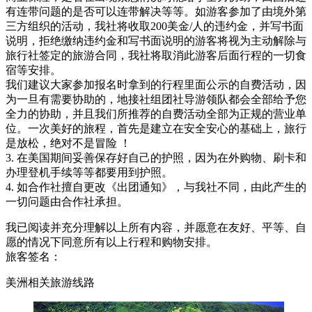
有连带问题的是否可以连带解决等等。如游客参加了由境外第
三方组织的活动，我社将收取200美金/人的违约金，并写书面
说明，拒绝缴纳违约金和写书面说明的游客将视为主动解除与
旅行社签定的旅游合同，我社将取消此游客后面行程的一切食
宿等安排。
我们建议大家参加报名时拿到的行程里面公示的自费活动，因
为一旦有需要协助的，地接社组团社导游领队都会全部给予您
全力的协助，并且我们所推荐的自费活动全部为正规的营业单
位。一次美好的旅程，首先是建立在安全安心的基础上，旅行
是放松，绝对不是冒险 ！
3. 在美国期间妥善保存好自己的护照，因为在外购物、刷卡和
办理登机手续等等都要用到护照。
4. 如合作社擅自更改《出团通知》，与我社不同，由此产生的
一切问题由合作社承担。
我已阅读并充分理解以上所有内容，并愿意在友好、平等、自
愿的情况下同意所有以上行程和购物安排。
旅客签名：
美洲相关旅游线路