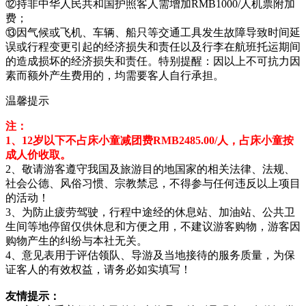
⑫持非中华人民共和国护照客人需增加RMB1000/人机票附加
费；
⑬因气候或飞机、车辆、船只等交通工具发生故障导致时间延
误或行程变更引起的经济损失和责任以及行李在航班托运期间
的造成损坏的经济损失和责任。特别提醒：因以上不可抗力因
素而额外产生费用的，均需要客人自行承担。
温馨提示
注：
1、12岁以下不占床小童减团费RMB2485.00/人，占床小童按
成人价收取。
2、敬请游客遵守我国及旅游目的地国家的相关法律、法规、
社会公德、风俗习惯、宗教禁忌，不得参与任何违反以上项目
的活动！
3、为防止疲劳驾驶，行程中途经的休息站、加油站、公共卫
生间等地停留仅供休息和方便之用，不建议游客购物，游客因
购物产生的纠纷与本社无关。
4、意见表用于评估领队、导游及当地接待的服务质量，为保
证客人的有效权益，请务必如实填写！
友情提示：