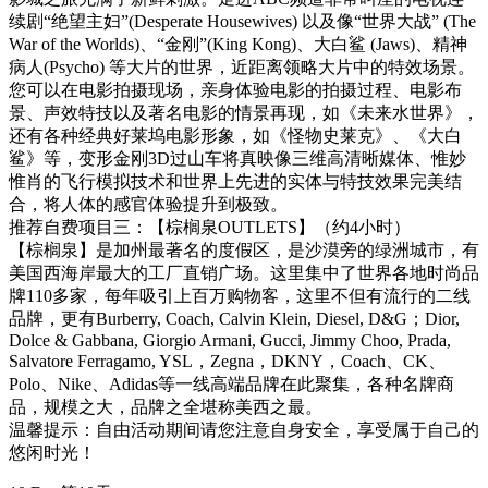
续剧“绝望主妇”(Desperate Housewives) 以及像“世界大战” (The
War of the Worlds)、“金刚”(King Kong)、大白鲨 (Jaws)、精神
病人(Psycho) 等大片的世界，近距离领略大片中的特效场景。
您可以在电影拍摄现场，亲身体验电影的拍摄过程、电影布
景、声效特技以及著名电影的情景再现，如《未来水世界》，
还有各种经典好莱坞电影形象，如《怪物史莱克》、《大白
鲨》等，变形金刚3D过山车将真映像三维高清晰媒体、惟妙
惟肖的飞行模拟技术和世界上先进的实体与特技效果完美结
合，将人体的感官体验提升到极致。
推荐自费项目三：【棕榈泉OUTLETS】（约4小时）
【棕榈泉】是加州最著名的度假区，是沙漠旁的绿洲城市，有
美国西海岸最大的工厂直销广场。这里集中了世界各地时尚品
牌110多家，每年吸引上百万购物客，这里不但有流行的二线
品牌，更有Burberry, Coach, Calvin Klein, Diesel, D&G；Dior,
Dolce & Gabbana, Giorgio Armani, Gucci, Jimmy Choo, Prada,
Salvatore Ferragamo, YSL，Zegna，DKNY，Coach、CK、
Polo、Nike、Adidas等一线高端品牌在此聚集，各种名牌商
品，规模之大，品牌之全堪称美西之最。
温馨提示：自由活动期间请您注意自身安全，享受属于自己的
悠闲时光！