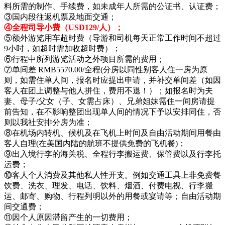
料所需的制作、手续费，如未成年人所需的公证书、认证费；
③国内段往返机票及地面交通；
④全程司导小费（USD129/人）；
⑤额外游览用车超时费（导游和司机每天正常工作时间不超过
9小时，如超时需加收超时费）；
⑥行程中所列游览活动之外项目所需的费用；
⑦单间差 RMB5570.00/全程(分房以同性别客人住一房为原
则，如需住单人间，报名时应提出申请，并补交单间差（如因
客人在团上调整与他人拼住，费用不退！）；如报名时为夫
妻、母子/父女（子、女需占床）、兄弟姐妹需住一间房请提
前告知，在不影响整团出现单人间的情况下予以安排同住，否
则以我社安排分房为准；
⑧在机场内转机、候机及在飞机上时间及自由活动期间用餐由
客人自理(在美国内陆的航班不提供免费的飞机餐)；
⑨出入境行李的海关税、全程行李搬运费、保管费以及行李托
运费；
⑩客人个人消费及其他私人性开支。例如交通工具上非免费餐
饮费、洗衣、理发、电话、饮料、烟酒、付费电视、行李搬
运、邮寄、购物、行程列明以外的用餐或宴请等；自由活动期
间交通费；
⑪因个人原因滞留产生的一切费用；