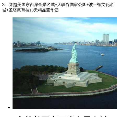
Z—穿越美国东西岸全景名城+大峡谷国家公园+波士顿文化名
城+圣塔芭芭拉13天精品豪华团