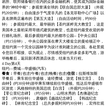
易所、联邦储备银行在内的众多金融机构，使其成为国际金融
界的“神经中枢”；参观誉满全球的【联合国总部大厦】（外观
约20分钟）；自由漫步于气度非凡的【洛克菲勒中心广场】以
及名牌商店遍布的【第五大道】（自由活动时间，约90分
钟）；参观纽约最大、最华丽的【圣约派粹克大教堂】，这是
美国本土最初采用哥德式建筑的教堂，也是纽约最受欢迎的举
行婚礼场所。最后参观纽约最大的都市公园--【中央公园】
（约15分钟）。中央公园坐落在摩天大楼耸立的曼哈顿正中，
是纽约第一个完全以园林学为设计准则建立的公园。各处景观
令您目不暇接、叹为观止，尽情感受纽约的多姿多彩气息，游
毕晚餐后，返回新泽西酒店休息，结束当天行程。
4 Day
第4天
纽约—费城—华盛顿
(汽车)
餐食：
早餐
[包含]
午餐
[包含]
晚餐
[包含]
住宿：
拉斯维加斯
早餐后，乘车前往华盛顿，途经费城，游览【独立宫】、【自
由钟】(约30分钟)游毕乘车继续前往华盛顿。抵达后华盛顿市
区游览：风格独特的美国总统【白宫】（外观约20分钟），
【零公里纪念碑】（约5分钟），山明水秀的【杰佛逊纪念
堂】（约30分钟），肃穆的【越战纪念碑】、【韩战纪念
碑】、【林肯纪念堂】（总共参观时间约30分钟），宏伟壮观