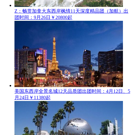
Z：畅赏加拿大东西岸枫情11天深度精品团（加航）
出
团时间：9月26日
￥20800起
美国东西岸全景名城12天品质团
出团时间：4月12日、5
月24日
￥11380起