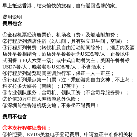
早上抵达香港，结束愉快的旅程，自行返回温馨的家。
费用说明
费用包含
①全程机票经济舱票价、机场税（费）及燃油附加费；
②行程所列酒店住宿（2人1间，具有独立卫生间，空调）；
③行程所列餐费（转候机及自由活动期间除外），酒店内及酒
店外早餐相结合，酒店外早餐餐标为USD5/餐/人，正餐以中
式围餐（10人六菜一汤）或中式自助餐为主，美国午餐餐标
USD7/餐/人，晚餐餐标USD8/餐/人，不含酒水；
④行程所列游览期间空调旅行车，保证一人一正座；
⑤行程所列景点第一门票（注：乘船游览自由女神，不上岛；
科罗拉多大峡谷（南峡）；17英里）；
⑥专业领队服务，含司机、领队工资（不含司导服务费）；
⑦价值30万中国人寿旅游意外保险；
⑧深圳前往香港机场交通，不乘坐不退费用！
费用不包含
①本次行程签证费用；
②护照费、EVUS美签电子登记费用、申请签证中准备相关材