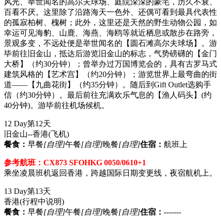
风光、举世闻名的高尔夫球场、庭院深深的豪宅，历久不衰、
百看不厌。这里除了沿路海天一色外、还偶可看到最具代表性
的孤寂柏树、槐树；此外，这里还是天然的野生动物公园，如
幸运可见海豹、山鹿、海燕、海鸥等就近栖息或散步在路旁，
景观多变，不远处便是举世闻名的【圆石滩高尔夫球场】。游
毕前往旧金山，抵达后游览旧金山的标志，气势磅礴的【金门
大桥】（约30分钟）；曾举办过万国博览会的，具有古罗马式
建筑风格的【艺术宫】（约20分钟）；游览世界上最弯曲的街
道——【九曲花街】（约35分钟）。随后到Gift Outlet选购手
信（约30分钟）。最后前往充满欢乐气息的【渔人码头】(约
40分钟)。游毕前往机场候机。
12 Day
第12天
旧金山--香港
(飞机)
餐食：
早餐
[自理]
午餐
[自理]
晚餐
[自理]
住宿：
航班上
参考航班：CX873 SFOHKG 0050/0610+1
乘坐凌晨班机返回香港，跨越国际日期变更线，夜宿航机上。
13 Day
第13天
香港
(行程中说明)
餐食：
早餐
[自理]
午餐
[自理]
晚餐
[自理]
住宿：
-------