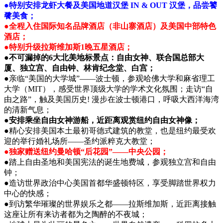
●特别安排龙虾大餐及美国地道汉堡 IN & OUT 汉堡，品尝饕
餮美食；
●全程入住国际知名品牌酒店（非山寨酒店）及美国中部特色
酒店；
●特别升级拉斯维加斯1晚五星酒店；
●不可漏掉的6大北美地标景点：自由女神、联合国总部大
厦、独立宫、自由钟、林肯纪念堂、白宫；
●亲临“美国的大学城”——波士顿，参观哈佛大学和麻省理工
大学（MIT），感受世界顶级大学的学术文化氛围；走访“自
由之路”，触及美国历史! 漫步在波士顿港口，呼吸大西洋海湾
的清新气息；
●安排乘坐自由女神游船，近距离观赏纽约自由女神像；
●精心安排美国本土最初哥德式建筑的教堂，也是纽约最受欢
迎的举行婚礼场所——圣约派粹克大教堂；
●独家赠送纽约曼哈顿“后花园”——中央公园；
●踏上自由圣地和美国宪法的诞生地费城，参观独立宫和自由
钟；
●造访世界政治中心美国首都华盛顿特区，享受脚踏世界权力
中心的快感；
●到访繁华璀璨的世界娱乐之都——拉斯维加斯，近距离接触
这座让所有来访者都为之陶醉的不夜城；