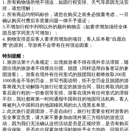
1. 所有购物场所绝不强迫，如因行程安排、天气等原因无法安
排，请您理解；
2. 所有商品均明码标价，请您在购买之前务必慎重考虑，一旦
确认购买付费后非质量问题一律不予退还；
3.不增加行程中列明以外的额外购物店（如要求增加须经全体
团员签字同意方可增加）；
4. 购物安排是应客人要求而增加的项目，客人应本着“自愿自
费”的原则，导游将不会带有任何强迫因素；
特别提醒：
1. 旅游法第十六条规定：出境旅游者不得在境外非法滞留，随
团出境的旅游者不得擅自分团、脱团（同样适用自备签证的参
团游客）。游客在境外有任何形式的脱团我社都将收取200至
1000美金不等的罚金，并写书面说明，拒不交罚金且脱团的游
客将视为主动解除与旅行社签定的旅游合同，我社将取消此游
客后面行程的一切食宿等安排。游客在境外有任何形式的滞留
不归，我社都将第一时间通报中国和目的地国司法机构，客人
将被列入中国和目的地国移民局的出入境黑名单里。
2. 此次旅行是跟团游，不是自由行，旅行社需要全程对游客的
安全事宜负责，请大家不要参加由境外第三方组织的游览活
动，因为我们无法确认这些活动是否是正规经营，是否有购买
商业保险，是否在出现紧急情况时能给予全力协助，回国后还