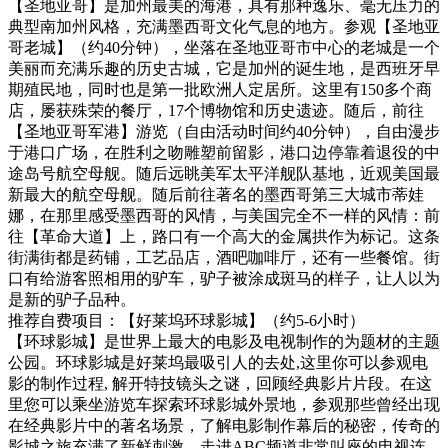
【圣地亚哥】是加州最美的海港，具有那种逸乐、毫无压力的
典型南加州风格，充满墨西哥文化气息的地方。参观【圣地亚
哥老城】（约40分钟），坐落在圣地亚哥市中心的老城是一个
美丽而充满乐趣的历史古城，它是加州的诞生地，是西班牙早
期殖民地，同时也是第一批欧洲人定居所。这里有150多个商
店，屡获殊荣的餐厅，17个博物馆和历史遗迹。随后，前往
【圣地亚哥军港】游览（自由活动时间约40分钟），自由漫步
于港口广场，在胜利之吻雕塑前留影，港口边停靠着退役的中
途岛号航空母舰。随后远眺美军太平洋舰队基地，近观美国最
新最大的航空母舰。随后前往著名的墨西哥第三大城市蒂娃
娜，在那里感受墨西哥的风情，与美国完全不一样的风情：前
往【革命大道】上，路口有一个高大的金属拱作为标记。这条
街满街都是药铺，工艺品店，酒吧咖啡厅，还有一些餐馆。街
口有给游客照相用的驴车，驴子被涂成斑马的样子，让人以为
是新的驴子品种。
推荐自费项目：【好莱坞环球影城】（约5-6小时）
【环球影城】是世界上最大的电影及电视制作的为题材的主题
公园。环球影城是好莱坞最吸引人的去处,这里你可以参观电
影的制作过程, 解开特技镜头之谜，回顾经典影片片段。在这
里您可以乘坐游览车探索环球影城外景地，参观那些曾经出现
在经典影片中的著名场景，了解电影制作幕后的秘密，传奇的
影城之旅充满了新鲜刺激。走进ABC频道非常叫座的电视连