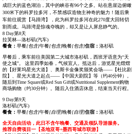
成巨大的蓝色湖泊，其中的峡谷有96个之多。站在悬崖边俯瞰
300米下的科罗拉多河，不禁感叹造物主神奇的魅力！随后乘
车前往观赏【马蹄湾】，此为科罗拉多河在此270度大回转切
割而成。马蹄湾是惊魂夺魄的，却又是让人屏息静气的。
8 Day
第8天
拉芙林—洛杉矶
(汽车)
餐食：
早餐
[包含]
午餐
[包含]
晚餐
[包含]
住宿：
洛杉矶
早餐后，乘车前往美国第二大城市洛杉矶，西班牙语意为“天
使之城”。 这里四季如春，气候宜人。抵达后，游览星光熠熠
的【好莱坞星光大道】、奥斯卡金像奖颁奖会场——【杜比剧
院】、星光大道之起点——【中国大剧院】等（约40分钟）。
随后到Time Square或Red Sun Gift或Nutritional Supplement购物
商场购物（约30分钟）。随后入住酒店休息，结束当天行程。
9 Day
第9天
洛杉矶
(汽车)
餐食：
早餐
[包含]
午餐
[自理]
晚餐
[自理]
住宿：
洛杉矶
全天自由活动，此日不含午晚餐、交通及领队导游服务。
推荐自费项目一【圣地亚哥+墨西哥城市联游】