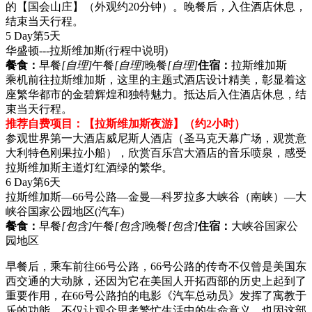
的【国会山庄】（外观约20分钟）。晚餐后，入住酒店休息，
结束当天行程。
5 Day
第5天
华盛顿---拉斯维加斯
(行程中说明)
餐食：
早餐
[自理]
午餐
[自理]
晚餐
[自理]
住宿：
拉斯维加斯
乘机前往拉斯维加斯，这里的主题式酒店设计精美，彰显着这
座繁华都市的金碧辉煌和独特魅力。抵达后入住酒店休息，结
束当天行程。
推荐自费项目：【拉斯维加斯夜游】（约2小时）
参观世界第一大酒店威尼斯人酒店（圣马克天幕广场，观赏意
大利特色刚果拉小船），欣赏百乐宫大酒店的音乐喷泉，感受
拉斯维加斯主道灯红酒绿的繁华。
6 Day
第6天
拉斯维加斯—66号公路—金曼—科罗拉多大峡谷（南峡）—大
峡谷国家公园地区
(汽车)
餐食：
早餐
[包含]
午餐
[包含]
晚餐
[包含]
住宿：
大峡谷国家公
园地区
早餐后，乘车前往66号公路，66号公路的传奇不仅曾是美国东
西交通的大动脉，还因为它在美国人开拓西部的历史上起到了
重要作用，在66号公路拍的电影《汽车总动员》发挥了寓教于
乐的功能，不仅让观众思考繁忙生活中的生命意义，也因这部