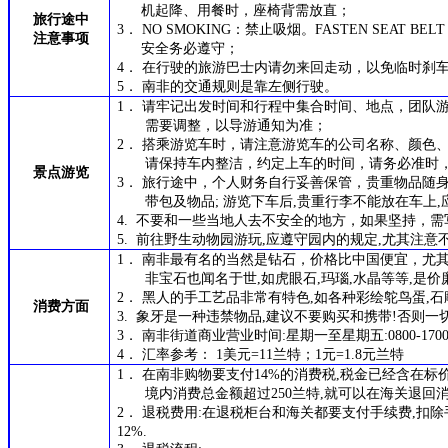
机起降、用餐时，座椅背需放直；
旅行途中
3．
NO SMOKING：禁止吸烟。FASTEN SEAT B
注意事项
安全务必遵守；
4．
在行驶的旅游巴士内请勿来回走动，以免临时刹
5．
南非的交通规则是靠左侧行驶。
1．
请牢记出发时间和行程中集合时间、地点，团队
需要调整，以导游通知为准；
2． 搭乘游览车时，请注意游览车的公司名称、颜色
请保持车内整洁，约定上车
的
时间，请务必准时
景点游览
3． 旅行途中，个人财务自行妥善保管，贵重物品随
带包及物品; 游览下车后,贵重行李不能放在车上
4. 不要和一些当地人去不安全的地方，如果坚持，需
5. 前往野生动物园游玩,应遵守园内的规定,尤其注意
1． 南非最有名的当然是钻石，价格比中国便宜，尤其是
非宝石也闻名于世,如虎眼石,玛瑙,水晶等等,是
2． 黑人的手工艺品非常有特色,如各种彩绘鸵鸟蛋,石雕
消费方面
3. 象牙是一种违禁物品,建议不要购买和携带!否则一
3． 南非街道商业营业时间:星期一至星期五:0800-1700,
4．
汇率参考： 1美元=
11兰
特；1
元
=1
.8
元
兰特
1． 在南非购物要支付14%的消费税,税金已经含在标
境内消费总金额超过250兰特,就可以在海关退回消
2． 退税费用:在退税柜台和海关都要支付手续费,扣除
12%.