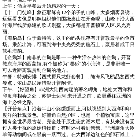
上午：酒店早餐后开始精彩的一天：
【十二门徒峰】象征耶稣有12个弟子的山峰，大多烟雾袅绕，
远远看去像是耶稣组织他们围绕桌山在开会呢，山峰下沿大西
洋海岸线所修建的欧式别墅，大多都是开普顿富人区.风光秀
丽。
【海豹岛】位于豪特湾，这里的码头现存有开普敦最早的鱼市
场。乘船出海，可看到海中央光秃秃的礁石上，聚居着成千只
软毛海豹。
【企鹅滩】南非的企鹅是唯一 一种生活在热带的企鹅，开普
敦东海岸的西蒙镇,有个被称为“漂砾”的小海湾，是非洲唯一
可以近距离观赏到企鹅的地方。
午餐：特别安排【西式原只龙虾套餐】，随海风飞鸥品鉴西式
餐点，依山岛民屋猎影开普闲情。
下午: 【好望角】非洲大陆西南端的著名岬角，地处大西洋和
印度洋相会之处，苏伊士运河 未开通之前，欧洲通往亚洲的
海上必经之路。
【开普角点】沿着半山小路缓缓而上,可以眺望到大西洋和印
度洋的壮观景色。好望角自然护区，也是一个植物宝库，这里
拥有全世界最古老、完全处于原生态的灌木层，有从来没有受
过人类干扰的原始植物群；有时还可看到狒狒、非洲旋角大羚
羊等动物间或在眼前一跃而过。在大西洋边红色的卵石滩上，