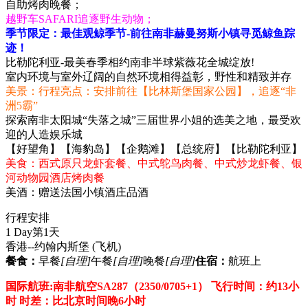
自助烤肉晚餐；
越野车SAFARI追逐野生动物；
季节限定：最佳观鲸季节-前往南非赫曼努斯小镇寻觅鲸鱼踪
迹！
比勒陀利亚-最美春季相约南非半球紫薇花全城绽放!
室内环境与室外辽阔的自然环境相得益彰，野性和精致并存
美景：行程亮点：安排前往【比林斯堡国家公园】，追逐“非
洲5霸”
探索南非太阳城“失落之城”三届世界小姐的选美之地，最受欢
迎的人造娱乐城
【好望角】【海豹岛】【企鹅滩】【总统府】【比勒陀利亚】
美食：西式原只龙虾套餐、中式鸵鸟肉餐、中式炒龙虾餐、银
河动物园酒店烤肉餐
美酒：赠送法国小镇酒庄品酒
行程安排
1 Day
第1天
香港--约翰内斯堡
(飞机)
餐食：
早餐
[自理]
午餐
[自理]
晚餐
[自理]
住宿：
航班上
国际航班:南非航空SA287（2350/0705+1） 飞行时间：约13小
时 时差：比北京时间晚6小时