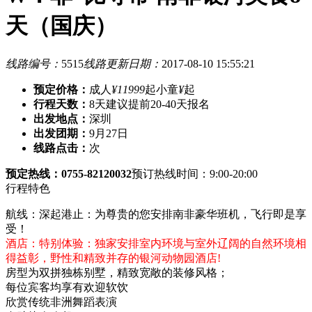
天（国庆）
线路编号：
5515
线路更新日期：
2017-08-10 15:55:21
预定价格：
成人
¥11999
起
小童
¥
起
行程天数：
8天
建议提前20-40天报名
出发地点：
深圳
出发团期：
9月27日
线路点击：
次
预定热线：0755-82120032
预订热线时间：9:00-20:00
行程特色
航线：深起港止：为尊贵的您安排南非豪华班机，飞行即是享
受！
酒店：特别体验：独家安排室内环境与室外辽阔的自然环境相
得益彰，野性和精致并存的银河动物园酒店!
房型为双拼独栋别墅，精致宽敞的装修风格；
每位宾客均享有欢迎软饮
欣赏传统非洲舞蹈表演