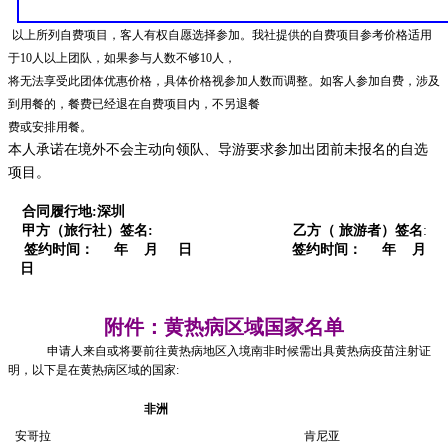
以上所列自费项目，客人有权自愿选择参加。我社提供的自费项目参考价格适用
于10人以上团队，如果参与人数不够10人，
将无法享受此团体优惠价格，具体价格视参加人数而调整。如客人参加自费，涉及
到用餐的，餐费已经退在自费项目内，不另退餐
费或安排用餐。
本人
承诺在境外不会主动向领队、导游要求参加出团前未报名的自选
项目。
合同履行地:深圳
甲方（旅行社）签名: 乙方（ 旅游者）签名
:
签约时间： 年 月 日 签约时间： 年 月
日
附件：黄热病区域国家名单
申请人来自或将要前往黄热病地区
入境南非时候
需出具黄热病疫苗注射证
明，以下是在黄热病区域的国家:
非洲
安哥拉
肯尼亚