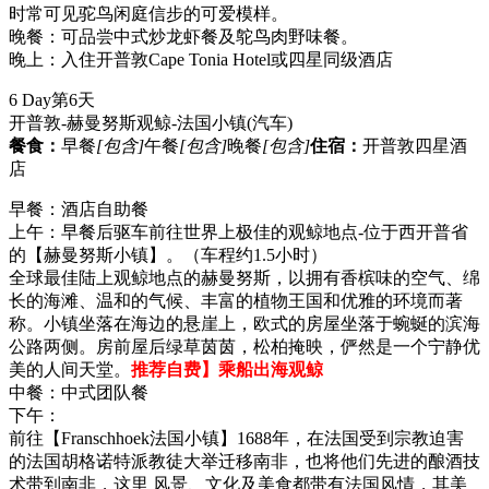
时常可见驼鸟闲庭信步的可爱模样。
晚餐：可品尝中式炒龙虾餐及鸵鸟肉野味餐。
晚上：入住开普敦Cape Tonia Hotel或四星同级酒店
6 Day
第6天
开普敦-赫曼努斯观鲸-法国小镇
(汽车)
餐食：
早餐
[包含]
午餐
[包含]
晚餐
[包含]
住宿：
开普敦四星酒
店
早餐：酒店自助餐
上午：早餐后驱车前往世界上极佳的观鲸地点-位于西开普省
的【赫曼努斯小镇】。（车程约1.5小时）
全球最佳陆上观鲸地点的赫曼努斯，以拥有香槟味的空气、绵
长的海滩、温和的气候、丰富的植物王国和优雅的环境而著
称。小镇坐落在海边的悬崖上，欧式的房屋坐落于蜿蜒的滨海
公路两侧。房前屋后绿草茵茵，松柏掩映，俨然是一个宁静优
美的人间天堂。
推荐自费】乘船出海观鲸
中餐：中式团队餐
下午：
前往【Franschhoek法国小镇】1688年，在法国受到宗教迫害
的法国胡格诺特派教徒大举迁移南非，也将他们先进的酿酒技
术带到南非，这里 风景、文化及美食都带有法国风情，其美