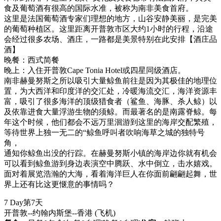
食及葡萄酒有很高的国际水准，被称为南非美食首府。
这里是法国葡萄酒专家们理想的地方，山谷安静美丽，是完美
的葡萄种植区。这里距离开普敦市区大约1小时的行程，沿途
会经过很多农场、酒庄，一路都是美景特别在此安排【酒庄品
酒】
晚餐：西式简餐
晚上：入住开普敦Cape Tonia Hotel或四星同级酒店。
南非赫曼努斯之所以吸引大量鲸鱼前往是因为其极佳的地理位
置，为大西洋和印度洋的交汇处，冷暖海流交汇，海洋资源丰
富，吸引了很多海洋的顶级猎食者（鲨鱼、海豚、杀人鲸）以
及依靠进食大量浮游生物的须鲸。而最著名的是南露脊鲸。每
年这个时候，他们都会不远万里洄游到这里的海岸交配繁殖，
等待世界上独一无二的“鲸鱼呼叫者吹响海草之城的独特号
角，
通知你鲸鱼出没的行踪。在赫曼努斯小镇的海岸边你就有机会
可以看到鲸鱼游到身边表演空中腾跃、水中倒立，击水嬉戏。
面对着展览浩瀚的大海，看着海洋巨人在你面前翩翩起舞，世
界上还有比这更惬意的事情吗？
7 Day
第7天
开普敦--约翰内斯堡--香港
(飞机)