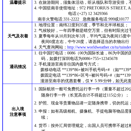
温馨提示
3.
在旅游期间，须集体活动，听从领队和导游安排，
4.
中国驻南非使馆地址：972 PRETORIUS STREET, ARC
电话:(+27) 12 3429366
南非火警电话:331-2222 急救服务电话:999或1017
1.
地理位置：南纬22度到35度，季节和北半球相反；
2.
气候较好，一年四季都是晴空万里，但有时阳光过
天气及衣着
3.
夏季每年从10月到次年3月，平均气温为夜间15度中
夜间0度左右，中午20度，请选择适当的衣物出行
4.
天气查询网站：
http://www.worldweather.cn/tu/tuinde
1.
往中国打电话：0086（00为国际长途，86为中
码，如拨打深圳电话为0086+755+12345678
2.
手机漫游至南非往国内拨号方式：
通讯情况
拨移动电话 **139*86+被叫手机号码+# （如**139*
拨固定电话 **139*86+区号+被叫号码+#（如**139*86
漫游至南非的优惠套餐，仅￥ 5.99/分钟，如无此套
1.
国际航班一般可免费托运行李一件（重量不超过20
随身行李一件（长宽高合计不得超过115公分）；
2.
护照、现金等贵重物品请一定随身携带，切勿托运
出入境
3.
申报：如有高级相机、摄像机、手提电脑等物品需
注意事项
续；
4.
货币：按外汇局管理规定，出国人员可携带不超过相