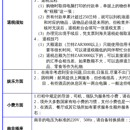
3． 退税流程:
（1）
购物时取得电脑打印的付款单，单据上的物价
有“税额”这一项；
（2）
所有付款单累计超过250兰特，就可以到机场
退税须知
和对应的物品，该物品必须是未用的。但检查并
核对无误后，退税柜台会填写一张退税支票；
（3）办理完出境手续后，凭支票到海关退税处领取
4． 退税技巧
（
1）大额退款（兰特ZAR3000以上）只能使用信
要等很长时间。可以请退税额低的同伴帮忙分
（2）退税总额为兰特ZAR3000以下的，可以直接
的汇率会相当差。如果数额不大，可以选择退
品、零食等作为礼物.
1． 在南非考虑到安全问题,日出前,日落后,尽量不出
2． 因特网：邮局提供上网服务，但价格很高，大约5
娱乐方面
目，有些酒店的休息区有一两台电脑，一般这些
1.行程中规定的导游，司机，领队为服务性小费，请
2．境外大多数国家有给小费的习惯，支付小费也是一
小费方面
3．在酒店、餐厅或其它场所如有要求服务生额外服务
右；
南非
的电压为标准的220V
、
50
Hz
，
请自备转换
插座
：
南非插座