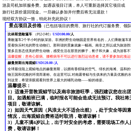
游及司机加班服务费。
如遇该项目订满，本人可重新选择其它项目或
旅行社原价退回现金。一旦确认参加并付费后将无法退款！
现经双方协议一致，特此补充此协议！
景点项目及价格
（已包括
项目的费用、旅行社的代订服务费、领
比林斯堡敞篷车
（约2小时）
USD100.00
/人
乘敞篷车2个半小时的纵深游。非洲的野生动物园是世界有名的，人们乘敞篷车
受着快乐时光的野生动物们。那和谐的景象就象一幅画。南非之所以成为旅游胜
繁多且形态优美的野生动物，感受生活在那里的狮子，豹子和大象，成为游客不
温馨提醒：患有心脏病、腰椎病等不可以进行激烈运动患者，请不要参加此项运
赫曼努斯出海观鲸
USD1
2
0.00 /人
全球最佳陆上观鲸地点的赫曼努斯，以拥有香槟味的空气、绵长的海滩、温和的
物王国和优雅的环境而著称。在这里可以.对南露脊鲸与生俱来的力量及优雅的
到这里，希望亲眼观看到世界上最大的哺乳动物——鲸的雄姿。
温馨提示：
1）适逢开普敦观鲸节以及南非旅游旺季，强烈建议您在出
目。如遇船班已满，临时报名可能会造成无法预订。我社将
项目，敬请谅解。
2）如因天气原因（风浪太大不适合出航），处于安全等因
情况，出海观鲸自费将适时取消，敬请谅解！
3）儿童不满4岁以上，出于对安全的考虑，需要现场工作人
费，敬请谅解！