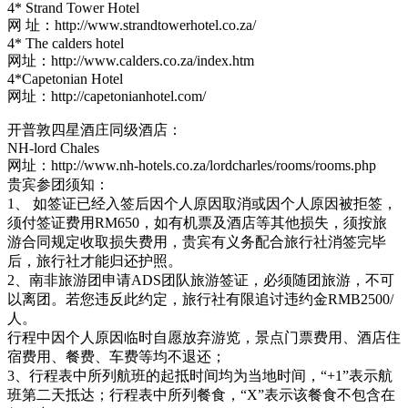
4* Strand Tower Hotel
网 址：http://www.strandtowerhotel.co.za/
4* The calders hotel
网址：http://www.calders.co.za/index.htm
4*Capetonian Hotel
网址：http://capetonianhotel.com/
开普敦四星酒庄同级酒店：
NH-lord Chales
网址：http://www.nh-hotels.co.za/lordcharles/rooms/rooms.php
贵宾参团须知：
1、 如签证已经入签后因个人原因取消或因个人原因被拒签，
须付签证费用RM650，如有机票及酒店等其他损失，须按旅
游合同规定收取损失费用，贵宾有义务配合旅行社消签完毕
后，旅行社才能归还护照。
2、南非旅游团申请ADS团队旅游签证，必须随团旅游，不可
以离团。若您违反此约定，旅行社有限追讨违约金RMB2500/
人。
行程中因个人原因临时自愿放弃游览，景点门票费用、酒店住
宿费用、餐费、车费等均不退还；
3、行程表中所列航班的起抵时间均为当地时间，“+1”表示航
班第二天抵达；行程表中所列餐食，“X”表示该餐食不包含在