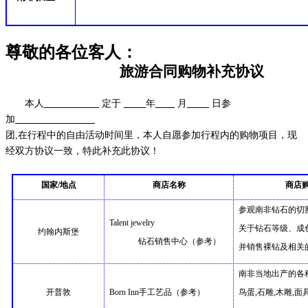
尊敬的各位客人：
旅游合同购物补充协议
本人
定于
年
月
日参
加
团,在行程中的自由活动时间里，本人自愿参加行程内的购物项目，现
经双方协议一致，特此补充此协议！
国家/地点
商店名称
商店购
参观南非钻石的切
Talent jewelry
关于钻石等级、成
约翰内斯堡
钻石销售中心
（参考）
并销售裸钻及相关
南非当地出产的各
开普敦
Born Inn手工艺品
（参考）
鸟蛋,石雕,木雕,面具