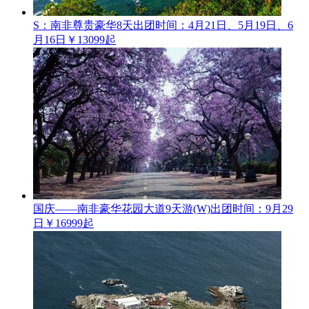
S：南非尊贵豪华8天
出团时间：4月21日、5月19日、6
月16日
￥13099起
国庆——南非豪华花园大道9天游(W)
出团时间：9月29
日
￥16999起