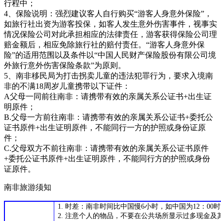
行程中；
4、保险说明：强烈建议客人自行购买“游客人身意外保险”，
如旅行社出资为游客投保，如客人发生意外伤害事件，视事实
情况保险公司对此承担相应的法律责任，游客获得保险公司理
赔金额后，相应免除旅行社的赔付责任。“游客人身意外保
险”的适用范围以及条件以“中国人民财产保险股份有限公司境
外旅行意外伤害保险条款”为原则。
5、南非移民局为打击拐卖儿童的违法犯罪行为，要求入境南
非的不满18周岁儿童携带以下证件：
A父母一同前往南非：请携带有效的亲属关系公证书+出生证
明原件；
B.父母一方前往南非：请携带有效的亲属关系公证书+委托公
证书原件+出生证明原件，不能同行一方的护照或身份证原
件；
C.父母双方不前往南非：请携带有效的亲属关系公证书原件
+委托公证书原件+出生证明原件，不能同行方的护照或身份
证原件。
南非旅游须知
1.
时差：南非时间比中国慢6小时，如中国为12：00时
2.
注意个人的物品，不要在公共场所显示过多现金及