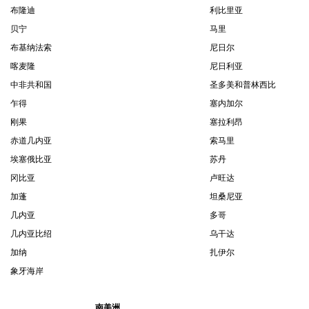
布隆迪
利比里亚
贝宁
马里
布基纳法索
尼日尔
喀麦隆
尼日利亚
中非共和国
圣多美和普林西比
乍得
塞内加尔
刚果
塞拉利昂
赤道几内亚
索马里
埃塞俄比亚
苏丹
冈比亚
卢旺达
加蓬
坦桑尼亚
几内亚
多哥
几内亚比绍
乌干达
加纳
扎伊尔
象牙海岸
南美洲