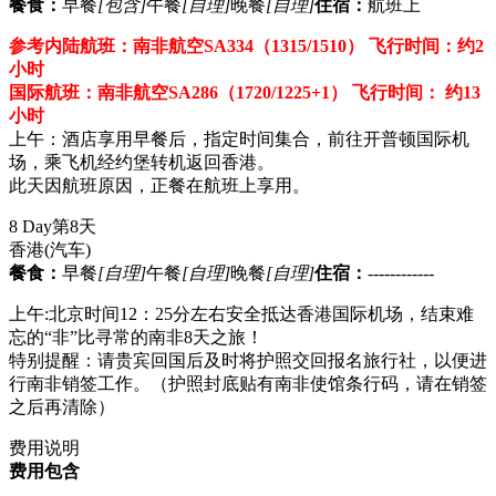
餐食：
早餐
[包含]
午餐
[自理]
晚餐
[自理]
住宿：
航班上
参考内陆航班：南非航空SA334（1315/1510） 飞行时间：约2
小时
国际航班：南非航空SA286（1720/1225+1） 飞行时间： 约13
小时
上午：酒店享用早餐后，指定时间集合，前往开普顿国际机
场，乘飞机经约堡转机返回香港。
此天因航班原因，正餐在航班上享用。
8 Day
第8天
香港
(汽车)
餐食：
早餐
[自理]
午餐
[自理]
晚餐
[自理]
住宿：
------------
上午:北京时间12：25分左右安全抵达香港国际机场，结束难
忘的“非”比寻常的南非8天之旅！
特别提醒：请贵宾回国后及时将护照交回报名旅行社，以便进
行南非销签工作。（护照封底贴有南非使馆条行码，请在销签
之后再清除）
费用说明
费用包含