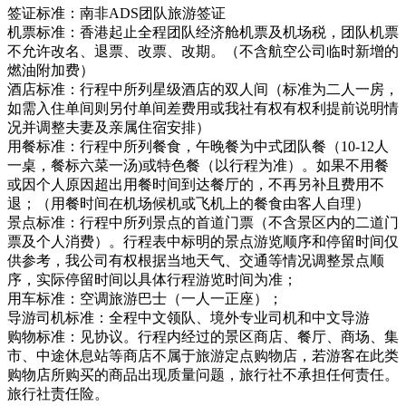
签证标准：南非ADS团队旅游签证
机票标准：香港起止全程团队经济舱机票及机场税，团队机票
不允许改名、退票、改票、改期。（不含航空公司临时新增的
燃油附加费）
酒店标准：行程中所列星级酒店的双人间（标准为二人一房，
如需入住单间则另付单间差费用或我社有权有权利提前说明情
况并调整夫妻及亲属住宿安排）
用餐标准：行程中所列餐食，午晚餐为中式团队餐（10-12人
一桌，餐标六菜一汤)或特色餐（以行程为准）。如果不用餐
或因个人原因超出用餐时间到达餐厅的，不再另补且费用不
退；（用餐时间在机场候机或飞机上的餐食由客人自理）
景点标准：行程中所列景点的首道门票（不含景区内的二道门
票及个人消费）。行程表中标明的景点游览顺序和停留时间仅
供参考，我公司有权根据当地天气、交通等情况调整景点顺
序，实际停留时间以具体行程游览时间为准；
用车标准：空调旅游巴士（一人一正座）；
导游司机标准：全程中文领队、境外专业司机和中文导游
购物标准：见协议。行程内经过的景区商店、餐厅、商场、集
市、中途休息站等商店不属于旅游定点购物店，若游客在此类
购物店所购买的商品出现质量问题，旅行社不承担任何责任。
旅行社责任险。