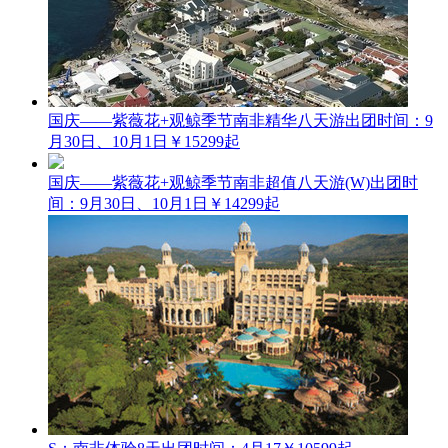
国庆——紫薇花+观鲸季节南非精华八天游
出团时间：9
月30日、10月1日
￥15299起
国庆——紫薇花+观鲸季节南非超值八天游(W)
出团时
间：9月30日、10月1日
￥14299起