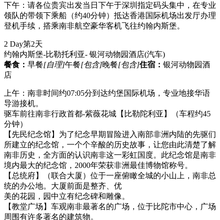
下午：请各位贵宾出发当日下午于深圳指定码头集中，在专业
领队的带领下乘船（约40分钟）抵达香港国际机场出发厅办理
登机手续，搭乘南非航空豪华客机飞往约翰内斯堡。
2 Day
第2天
约翰内斯堡-比勒托利亚- 银河动物园酒店
(汽车)
餐食：
早餐
[自理]
午餐
[包含]
晚餐
[包含]
住宿：
银河动物园酒
店
上午：南非时间约07:05分到达约堡国际机场，专业地接华语
导游接机。
驱车前往南非行政首都-紫薇花城【比勒陀利亚】（车程约45
分钟）
【先民纪念馆】为了纪念早期冒险进入南部非洲内陆的先驱们
所建立的纪念馆，一个个辛酸的历史故事，让您由此清楚了解
南非历史，全方面的认识南非这一彩虹国度。此纪念馆是南非
境内最大的纪念馆，2000年荣获非洲最佳博物馆称号。
【总统府】（联合大厦）位于一座俯瞰全城的小山上，南非总
统的办公地。大厦前面是整齐、优
美的花园，园中立有纪念碑和雕像。
【教堂广场】车观南非最著名的广场，位于比陀市中心，广场
周围有许多著名的建筑物。