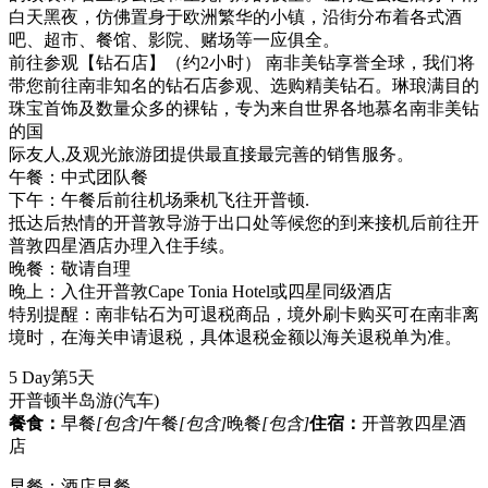
白天黑夜，仿佛置身于欧洲繁华的小镇，沿街分布着各式酒
吧、超市、餐馆、影院、赌场等一应俱全。
前往参观【钻石店】（约2小时） 南非美钻享誉全球，我们将
带您前往南非知名的钻石店参观、选购精美钻石。琳琅满目的
珠宝首饰及数量众多的裸钻，专为来自世界各地慕名南非美钻
的国
际友人,及观光旅游团提供最直接最完善的销售服务。
午餐：中式团队餐
下午：午餐后前往机场乘机飞往开普顿.
抵达后热情的开普敦导游于出口处等候您的到来接机后前往开
普敦四星酒店办理入住手续。
晚餐：敬请自理
晚上：入住开普敦Cape Tonia Hotel或四星同级酒店
特别提醒：南非钻石为可退税商品，境外刷卡购买可在南非离
境时，在海关申请退税，具体退税金额以海关退税单为准。
5 Day
第5天
开普顿半岛游
(汽车)
餐食：
早餐
[包含]
午餐
[包含]
晚餐
[包含]
住宿：
开普敦四星酒
店
早餐：酒店早餐