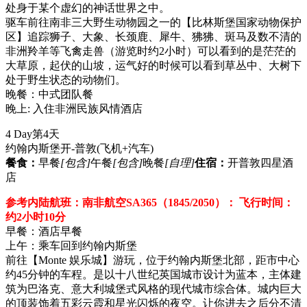
处身于某个虚幻的神话世界之中。
驱车前往南非三大野生动物园之一的【比林斯堡国家动物保护
区】追踪狮子、大象、长颈鹿、犀牛、狒狒、斑马及数不清的
非洲羚羊等飞禽走兽（游览时约2小时）可以看到的是茫茫的
大草原，起伏的山坡，运气好的时候可以看到草丛中、大树下
处于野生状态的动物们。
晚餐：中式团队餐
晚上: 入住非洲民族风情酒店
4 Day
第4天
约翰内斯堡开-普敦
(飞机+汽车)
餐食：
早餐
[包含]
午餐
[包含]
晚餐
[自理]
住宿：
开普敦四星酒
店
参考内陆航班：南非航空SA365（1845/2050）： 飞行时间：
约2小时10分
早餐：酒店早餐
上午：乘车回到约翰内斯堡
前往【Monte 娱乐城】游玩，位于约翰内斯堡北部，距市中心
约45分钟的车程。是以十八世纪英国城市设计为蓝本，主体建
筑为巴洛克、意大利城堡式风格的现代城市综合体。城内巨大
的顶装饰着五彩云霞和星光闪烁的夜空。让你进去之后分不清