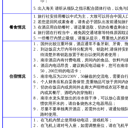
币；
5.
出入海关 请听从领队之指示配合团体行动，以免与
1.
旅行社安排用餐以中式为主，大致可以符合中国人
2.
若您是回民或素食者，请务必于团队出发前通知旅
餐食情况
3.
在酒店用自助餐时，请适量选取，切勿在餐盘剩余
4.
旅行团在行程当中，难免因交通堵塞等特殊原因耽
5.
一些餐厅内禁止吸烟，请服从提示，尊重他人的权
1．
国外比较注重环保，酒店通常不备牙刷、牙膏、
2．
到达饭店大厅内等待分配房号、钥匙时,请保持安
待清楚并将钥匙放置于柜台以便同房者使用；
3．
南非酒店内有付费电视，房间内的食品、饮料均
4．
酒店内电话昂贵，建议购买电话磁卡，您可在南非
50，200兰特的电话卡；
住宿情况
5．
南非电压为220/230V，50赫兹的交流电，需要
6．
个人财务应私自妥善保管,贵重物品可放于房间内
7．
切勿在饭店内或房间外走廊大声喧哗或衣冠不整
内或其餐厅、酒吧内勿穿拖鞋）
8．
南非水龙头里放出的冷水很干净，可以放心直接
惯饮用开水的，请自备烧热水之电器用品；
9．
尽量不要单独离开酒店，若需外出时，请通知领
路时使用。
1．
在飞机内禁止使用移动电话，游戏机等；
2．
在飞机上请对号入座，如需调整座位，请在飞机