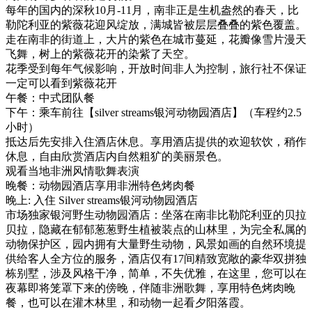
每年的国内的深秋10月-11月，南非正是生机盎然的春天，比
勒陀利亚的紫薇花迎风绽放，满城皆被层层叠叠的紫色覆盖。
走在南非的街道上，大片的紫色在城市蔓延，花瓣像雪片漫天
飞舞，树上的紫薇花开的染紫了天空。
花季受到每年气候影响，开放时间非人为控制，旅行社不保证
一定可以看到紫薇花开
午餐：中式团队餐
下午：乘车前往【silver streams银河动物园酒店】（车程约2.5
小时）
抵达后先安排入住酒店休息。享用酒店提供的欢迎软饮，稍作
休息，自由欣赏酒店内自然粗犷的美丽景色。
观看当地非洲风情歌舞表演
晚餐：动物园酒店享用非洲特色烤肉餐
晚上: 入住 Silver streams银河动物园酒店
市场独家银河野生动物园酒店：坐落在南非比勒陀利亚的贝拉
贝拉，隐藏在郁郁葱葱野生植被装点的山林里，为完全私属的
动物保护区，园内拥有大量野生动物，风景如画的自然环境提
供给客人全方位的服务，酒店仅有17间精致宽敞的豪华双拼独
栋别墅，涉及风格干净，简单，不失优雅，在这里，您可以在
夜幕即将笼罩下来的傍晚，伴随非洲歌舞，享用特色烤肉晚
餐，也可以在灌木林里，和动物一起看夕阳落霞。