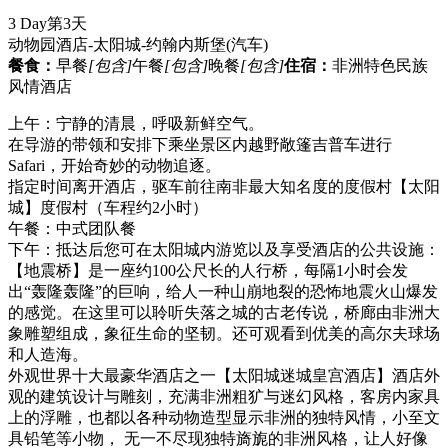
3 Day
第3天
动物园酒店-太阳城-约翰内斯堡
(汽车)
餐食：
早餐
[包含]
午餐
[包含]
晚餐
[包含]
住宿：
非洲特色民族
风情酒店
上午：宁静的清晨，呼吸新鲜空气。
在导游的带领和安排下乘坐景区内越野敞篷吉普车进行
Safari，开始奇妙的动物追逐。
指定时间离开酒店，驱车前往南非最大知名度的度假村【太阳
城】度假村（车程约2小时）
午餐：中式团队餐
下午：抵达后您可在太阳城内游览以及享受酒店的公共设施：
【地震桥】是一座约100公尺长的人行桥，每隔1小时会发
出“轰隆轰隆”的巨响，给人一种山崩地裂的恐怖地震火山爆发
的感觉。在这里可以聆听失落之城的古老传说，桥廊由非洲大
象雕塑组成，象征生命的坚韧。还可观看到优美的高尔夫球场
和人造海。
外观世界十大最豪华酒店之一【太阳城迷城皇宫酒店】酒店外
观的建筑设计与雕刻，充满非洲粗犷与迷幻风格，客房内家具
上的浮雕，也都以各种动物造型显示非洲的独特风情，小至文
具铅笔等小物， 无一不尽现独特旖旎的非洲风格，让人好像