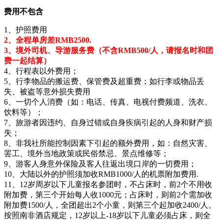
费用不包含
1、护照费用
2、全程单房差RMB2500.
3、境外司机、导游服务费（不含RMB500/人，请报名时和团
费一起结算）
4、行程表以外费用；
5、行李物品的搬运费、保管费及超重费；如行李或物品丢
失、被盗等意外损失费用
6、一切个人消费（如：电话、传真、电视付费频道、洗衣、
饮料等）；
7、旅游者因违约、自身过错或自身疾病引起的人身和财产损
失；
8、非我社所能控制因素下引起的额外费用，如：自然灾害、
罢工、境外当地政策或民俗禁忌、景点维修等；
9、游客人身意外保险及客人往返出境口岸的一切费用；
10、大陆以外的护照须加收RMB1000/人的机票附加费用.
11、12岁周岁以下儿童报名参团时，不占床时，前2个不用收
附加费，第三个开始每人收1000元；占床时，则前2个需加收
附加费1500/人，全团超出2个小童，则第三个起加收2400/人。
按照南非酒店规定，12岁以上-18岁以下儿童必须占床，则全