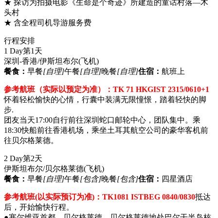
★ 探访为拍摄电影《生命是个奇迹》所建造的童话村落—木
头村
★ 含全程司机导游服务费
行程安排
1 Day
第1天
深圳-香港/伊斯坦布尔
(飞机)
餐食：
早餐
[自理]
午餐
[自理]
晚餐
[自理]
住宿：
航班上
参考航班（实际以预定为准）：TK 71 HKGIST 2315/0610+1
怀着轻松愉快的心情，行囊中装满无限憧憬，踏着轻快的脚
步.
团友当天17:00自行前往深圳蛇口邮轮中心，团队集中。乘
18:30快船前往香港机场，乘坐土耳其航空公司的豪华客机前
往贝尔格莱德。
2 Day
第2天
伊斯坦布尔/贝尔格莱德
(飞机)
餐食：
早餐
[自理]
午餐
[包含]
晚餐
[包含]
住宿：
四星酒店
参考航班(以实际预订为准)：TK1081 ISTBEG 0840/0830
抵达
后，开始愉快行程。
●塞尔维亚首都—贝尔格莱德，贝尔格莱德地处巴尔干半岛核