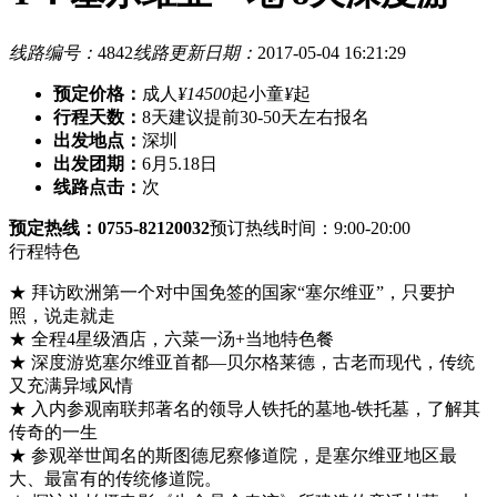
线路编号：
4842
线路更新日期：
2017-05-04 16:21:29
预定价格：
成人
¥14500
起
小童
¥
起
行程天数：
8天
建议提前30-50天左右报名
出发地点：
深圳
出发团期：
6月5.18日
线路点击：
次
预定热线：0755-82120032
预订热线时间：9:00-20:00
行程特色
★ 拜访欧洲第一个对中国免签的国家“塞尔维亚”，只要护
照，说走就走
★ 全程4星级酒店，六菜一汤+当地特色餐
★ 深度游览塞尔维亚首都—贝尔格莱德，古老而现代，传统
又充满异域风情
★ 入内参观南联邦著名的领导人铁托的墓地-铁托墓，了解其
传奇的一生
★ 参观举世闻名的斯图德尼察修道院，是塞尔维亚地区最
大、最富有的传统修道院。