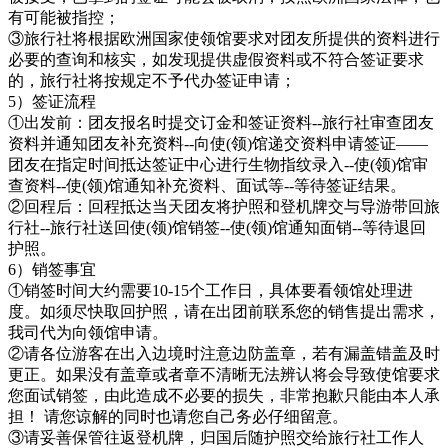
有可能被指控；
③旅行社将根据欧洲国家使领馆要求对团友所提供的资料进行
必要的查询和核实，如发现提供虚假资料或不符合签证要求
的，旅行社将按规定不予代办签证申请；
5）签证流程
①出发前：团友报名时提交订金和签证资料--旅行社审查团友
资料并通知团友补充资料--向使(领)馆递交资料申请签证——
团友在指定时间抵达签证中心进行生物指纹录入--使(领)馆审
查资料--使(领)馆通知补充资料、面试等--等待签证结果。
②回程后：回程抵达当天团友将护照和登机牌交与导游带回旅
行社--旅行社送回使(领)馆销签--使(领)馆通知面销--等待退回
护照。
6）销签事宜
①销签时间大约需要10-15个工作日，具体要看领馆处理进
度。如须尽快取回护照，请在出团前联系您的销售提出需求，
我司代为向领馆申请。
②请各位游客在出入边境时注意边防盖章，若有漏盖错盖及时
更正。如果没有盖章或者章不清晰无法辨认将会导致使馆要求
您面试销签，由此造成不必要的损失，非常抱歉只能由本人承
担！ 请您谅解的同时也请您自己务必仔细留意。
③请妥善保管往返登机牌，归国后随护照交给旅行社工作人