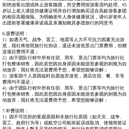
拒绝游客出团或终止游客随团，所交费用按游客违约处理。65
岁以上老人请提供健康证明并自行增加购买适合高龄游客参团
的相应高额保险。为明确老年人身体健康状况，请65岁老年人
出团前签署健康承诺函及亲属知晓其参团旅行的同意书
6.退费说明：
1）如遇天气、战争、罢工、地震等人力不可抗力因素无法游
览，我社将按照旅行社协议，退还未游览景点门票费用，但赠
送项目费用不退；
2）由于团队行程中所有住宿、用车、景点门票等均为旅行社
打包整体销售，因此若您因自身原因未能游览参观的则视为自
动放弃，我社将无法退费用予您，希望您能够谅解；
3）游客因个人原因临时自愿放弃游览，酒店住宿、餐、车等
费用均不退还；
4）由于团队行程中所有住宿、用车、景点门票等均为旅行社
打包整体销售，因此若您因自身原因未能游览参观的则视为自
动放弃，我社将无法退费用予您，希望您能够谅解；
7.补费说明：
1）因不可抗拒的客观原因和非旅行社原因（如天灾、战争、
罢工、政府行为等）或航空公司航班延误或取消、使领馆签证
延误、报名人数不足等特殊情况，旅行社有权取消或变更行