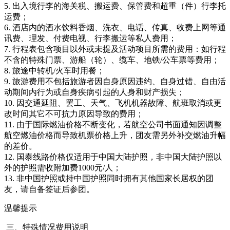
5. 出入境行李的海关税、搬运费、保管费和超重（件）行李托
运费；
6. 酒店内的酒水饮料香烟、洗衣、电话、传真、收费上网等通
讯费、理发、付费电视、行李搬运等私人费用；
7. 行程表包含项目以外或未提及活动项目所需的费用：如行程
不含的特殊门票、游船（轮）、缆车、地铁/公车票等费用；
8. 旅途中转机/火车时用餐；
9. 旅游费用不包括旅游者因自身原因违约、自身过错、自由活
动期间内行为或自身疾病引起的人身和财产损失；
10. 因交通延阻、罢工、天气、飞机机器故障、航班取消或更
改时间其它不可抗力原因导致的费用；
11. 由于国际燃油价格不断变化，若航空公司书面通知因调整
航空燃油价格而导致机票价格上升，团友需另外补交燃油升幅
的差价。
12. 国泰线路价格仅适用于中国大陆护照，非中国大陆护照以
外的护照需收附加费1000元/人；
13. 非中国护照或持中国护照同时拥有其他国家长居权的团
友，请自备签证后参团。
温馨提示
三、特殊情况费用说明