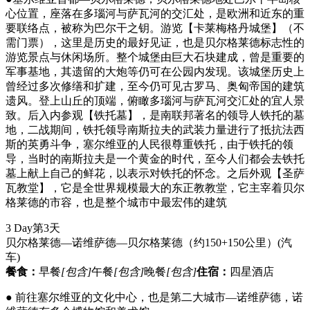
心位置，座落在多瑙河与萨瓦河的交汇处，是欧洲和近东的重
要联络点，被称为巴尔干之钥。游览【卡莱梅格丹城堡】（不
需门票），这里是历史的最好见证，也是贝尔格莱德标志性的
游览景点与休闲场所。整个城堡由巨大石块建成，曾是重要的
军事基地，其遗留的大炮等仍可在公园内发现。该城堡历史上
曾经过多次修缮和扩建，至今仍可见古罗马、奥匈帝国的建筑
遗风。登上山丘的顶端，俯瞰多瑙河与萨瓦河交汇处的宜人景
致。后入内参观【铁托墓】，是南联邦著名的领导人铁托的墓
地，二战期间，铁托领导南斯拉夫的武装力量进行了抵抗法西
斯的英勇斗争，塞尔维亚的人民很尊重铁托，由于铁托的领
导，当时的南斯拉夫是一个黄金的时代，至今人们都会去铁托
墓上献上自己的鲜花，以表示对铁托的怀念。之后外观【圣萨
瓦教堂】，它是全世界规模最大的东正教教堂，它主宰着贝尔
格莱德的市容，也是整个城市中最宏伟的建筑
3 Day
第3天
贝尔格莱德—诺维萨德—贝尔格莱德（约150+150公里）
(汽
车)
餐食：
早餐
[包含]
午餐
[包含]
晚餐
[包含]
住宿：
四星酒店
● 前往塞尔维亚的文化中心，也是第二大城市—诺维萨德，诺