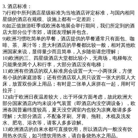
3. 酒店标准：
7)行程中所列酒店星级标准为当地酒店评定标准，与国内相同
星级的酒店在规模、设施上都有一定差距；
8)如正值旅游旺季或欧洲各地展会举行期间，我们所定到的酒
店大部分位于市郊，请团友理解并包含。
9)欧洲习惯吃简单的早餐，酒店提供的早餐通常只有面包、咖
啡、茶、果汁等；意大利酒店的早餐都比较一般，相对其他欧
洲国家来说，显得量少而且简单，入乡随俗请您理解；
10)欧洲的三、四星级酒店大堂都比较小，无商场，电梯每次
只能乘坐两个人和行李，大部分酒店没有电梯；
11)欧洲有些酒店的双人标准房会设置一大一小两张床，方便
有小孩的家庭游客；还有些酒店双人房只设置一张大的双人大
床，放置双份床上用品；有时是二张单人床拼在一起，用时可
拉开；
12)由于欧洲日夜温差较大，出于环保方面考虑，故此欧洲大
部分国家酒店内均未设冷气装置（即酒店内没空调设备），欧
洲各国普遍纬度较高，夏天没空调室内也较为凉爽,敬请多多
理解；大部分酒店，不配备牙刷、牙膏、拖鞋、木梳及洗发
水、肥皂、浴衣等，请客人多多谅解。
13)欧洲酒店的自来水都可直接饮用，所以酒店内一般没有饮
用热水供应，如习惯饮用热水，请自备烧热水之用品。