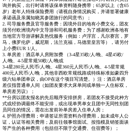
询并购买，出行时请将该保单资料随身携带；65岁以上（含65
岁）老年人特殊保险费用（请视自身情况购买，并请签署健康
承诺函及亲属知晓其参团旅行的同意书）；
2. 司导服务费及官导服务费：因境外目的地有小费文化，团友
须另付欧洲境内中文导游和司机服务费；为了感谢欧洲各地有
当地官方导游讲解及热忱服务（例如：卢浮宫，凡尔赛宫，罗
马，佛罗伦萨，威尼斯，法兰克福，马德里皇宫等），请另付
上小费EUR 1/人。
3. 单房差：酒店单人房附加费 （3-4星35欧/人/晚、4星45欧/
人/晚、4-5星常规50欧/人/晚或
3-4星280元人民币/人/晚、4星360元人民币/人/晚、4-5星常规
400元人民币/人/晚，其他非西欧常规线路或特殊标准如豪四升
级六钻单团单议，由OP在这个项目写清楚。）注：酒店单房
差仅指普通单人间（如团友要求大床单间或单独一人住标双，
单房差另议）；
**分房以团友报名的先后顺序安排拼房，若团友不接受此种方
式或经协调最终不能安排，或出现单男单女且团中无同性别团
员同住的情况，需在出发前补单房差入住单人房；
4. 护照办理费用；申请签证所需资料办理费用，如未成年人公
证，认证等相关费用；及前往领事馆面试、按指模及销签面谈
等产生的各种费用（包括但不限于交通费、住宿费等）；