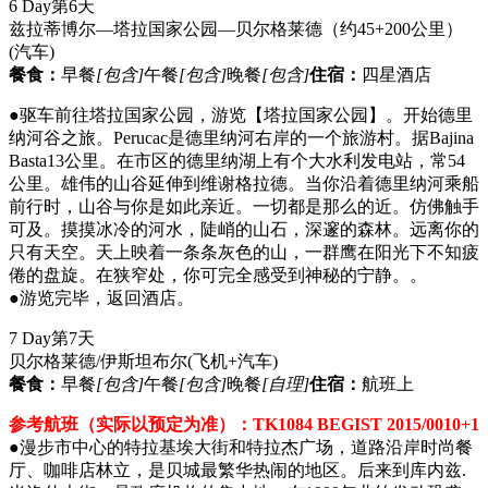
6 Day
第6天
兹拉蒂博尔—塔拉国家公园—贝尔格莱德（约45+200公里）
(汽车)
餐食：
早餐
[包含]
午餐
[包含]
晚餐
[包含]
住宿：
四星酒店
●驱车前往塔拉国家公园，游览【塔拉国家公园】。开始德里
纳河谷之旅。Perucac是德里纳河右岸的一个旅游村。据Bajina
Basta13公里。在市区的德里纳湖上有个大水利发电站，常54
公里。雄伟的山谷延伸到维谢格拉德。当你沿着德里纳河乘船
前行时，山谷与你是如此亲近。一切都是那么的近。仿佛触手
可及。摸摸冰冷的河水，陡峭的山石，深邃的森林。远离你的
只有天空。天上映着一条条灰色的山，一群鹰在阳光下不知疲
倦的盘旋。在狭窄处，你可完全感受到神秘的宁静。。
●游览完毕，返回酒店。
7 Day
第7天
贝尔格莱德/伊斯坦布尔
(飞机+汽车)
餐食：
早餐
[包含]
午餐
[包含]
晚餐
[自理]
住宿：
航班上
参考航班（实际以预定为准）：TK1084 BEGIST 2015/0010+1
●漫步市中心的特拉基埃大街和特拉杰广场，道路沿岸时尚餐
厅、咖啡店林立，是贝城最繁华热闹的地区。后来到库内兹.