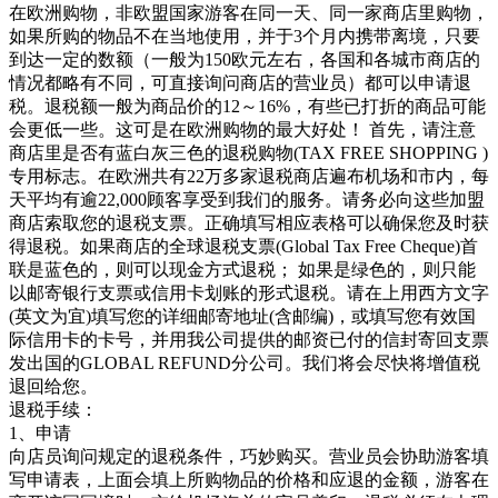
在欧洲购物，非欧盟国家游客在同一天、同一家商店里购物，
如果所购的物品不在当地使用，并于3个月内携带离境，只要
到达一定的数额（一般为150欧元左右，各国和各城市商店的
情况都略有不同，可直接询问商店的营业员）都可以申请退
税。退税额一般为商品价的12～16%，有些已打折的商品可能
会更低一些。这可是在欧洲购物的最大好处！ 首先，请注意
商店里是否有蓝白灰三色的退税购物(TAX FREE SHOPPING )
专用标志。在欧洲共有22万多家退税商店遍布机场和市内，每
天平均有逾22,000顾客享受到我们的服务。请务必向这些加盟
商店索取您的退税支票。正确填写相应表格可以确保您及时获
得退税。如果商店的全球退税支票(Global Tax Free Cheque)首
联是蓝色的，则可以现金方式退税； 如果是绿色的，则只能
以邮寄银行支票或信用卡划账的形式退税。请在上用西方文字
(英文为宜)填写您的详细邮寄地址(含邮编)，或填写您有效国
际信用卡的卡号，并用我公司提供的邮资已付的信封寄回支票
发出国的GLOBAL REFUND分公司。我们将会尽快将增值税
退回给您。
退税手续：
1、申请
向店员询问规定的退税条件，巧妙购买。营业员会协助游客填
写申请表，上面会填上所购物品的价格和应退的金额，游客在