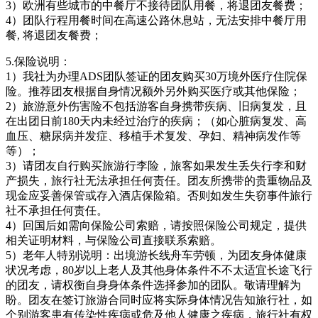
3）欧洲有些城市的中餐厅不接待团队用餐，将退团友餐费；
4）团队行程用餐时间在高速公路休息站，无法安排中餐厅用
餐, 将退团友餐费；
5.保险说明：
1）我社为办理ADS团队签证的团友购买30万境外医疗住院保
险。推荐团友根据自身情况额外另外购买医疗或其他保险；
2）旅游意外伤害险不包括游客自身携带疾病、旧病复发，且
在出团日前180天内未经过治疗的疾病；（如心脏病复发、高
血压、糖尿病并发症、移植手术复发、孕妇、精神病发作等
等）；
3）请团友自行购买旅游行李险，旅客如果发生丢失行李和财
产损失，旅行社无法承担任何责任。团友所携带的贵重物品及
现金应妥善保管或存入酒店保险箱。否则如发生失窃事件旅行
社不承担任何责任。
4）回国后如需向保险公司索赔，请按照保险公司规定，提供
相关证明材料，与保险公司直接联系索赔。
5）老年人特别说明：出境游长线舟车劳顿，为团友身体健康
状况考虑，80岁以上老人及其他身体条件不不太适宜长途飞行
的团友，请权衡自身身体条件选择参加的团队。敬请理解为
盼。团友在签订旅游合同时应将实际身体情况告知旅行社，如
个别游客患有传染性疾病或危及他人健康之疾病，旅行社有权