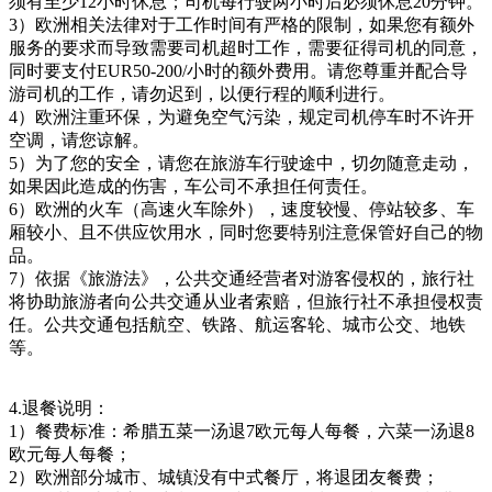
须有至少12小时休息；司机每行驶两小时后必须休息20分钟。
3）欧洲相关法律对于工作时间有严格的限制，如果您有额外
服务的要求而导致需要司机超时工作，需要征得司机的同意，
同时要支付EUR50-200/小时的额外费用。请您尊重并配合导
游司机的工作，请勿迟到，以便行程的顺利进行。
4）欧洲注重环保，为避免空气污染，规定司机停车时不许开
空调，请您谅解。
5）为了您的安全，请您在旅游车行驶途中，切勿随意走动，
如果因此造成的伤害，车公司不承担任何责任。
6）欧洲的火车（高速火车除外），速度较慢、停站较多、车
厢较小、且不供应饮用水，同时您要特别注意保管好自己的物
品。
7）依据《旅游法》，公共交通经营者对游客侵权的，旅行社
将协助旅游者向公共交通从业者索赔，但旅行社不承担侵权责
任。公共交通包括航空、铁路、航运客轮、城市公交、地铁
等。
4.退餐说明：
1）餐费标准：希腊五菜一汤退7欧元每人每餐，六菜一汤退8
欧元每人每餐；
2）欧洲部分城市、城镇没有中式餐厅，将退团友餐费；