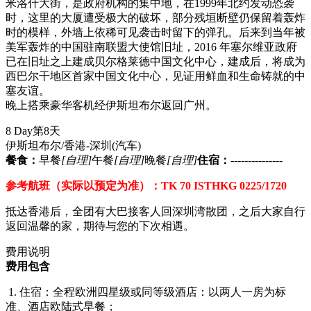
米洛什大街，是政府机构的集中地，在1999年北约发动恐袭
时，这里的大厦遭受极大的破坏，部分残垣断壁仍保留着轰炸
时的模样，外墙上依稀可见袭击时留下的弹孔。后来到当年被
美军轰炸的中国驻南联盟大使馆旧址，2016 年塞尔维亚政府
已在旧址之上建成贝尔格莱德中国文化中心，建成后，将成为
西巴尔干地区首家中国文化中心，见证用鲜血和生命铸就的中
塞友谊。
晚上搭乘豪华客机经伊斯坦布尔返回广州。
8 Day
第8天
伊斯坦布尔/香港-深圳
(汽车)
餐食：
早餐
[自理]
午餐
[自理]
晚餐
[自理]
住宿：
---------------
参考航班（实际以预定为准）：TK 70 ISTHKG 0225/1720
抵达香港后，全团有大巴接客人回深圳湾散团，之后大家自行
返回温馨的家，期待与您的下次相遇。
费用说明
费用包含
1. 住宿：全程欧洲四星级或同等级酒店：以两人一房为标
准、酒店欧陆式早餐；