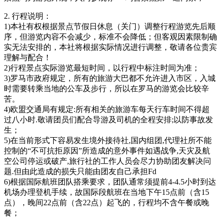
2. 行程说明：
1)本社有权根据景点节假日休息（关门）调整行程游览先后顺
序，但游览内容不会减少，标准不会降低；但客观因素限制确
实无法安排的，本社将根据实际情况进行调整，敬请各位贵宾
理解与配合！
2)行程景点实际游览最短时间，以行程中标注时间为准；
3)罗马市政府规定，所有的旅游大巴都不允许进入市区，入城
时需要转乘当地的公车及步行，所以在罗马的游览会比较辛
苦。
4)欧盟交通局有规定:所有相关的旅游车每天行车时间不得超
过八小时.敬请团员们配合导游及司机的全程安排;以防事故发
生；
5)在当前形式下容易发生境外接待社,国内组团,代理社所不能
控制的“不可抗拒原因”所造成的意外事件如遇战争,天灾及航
空公司停运或破产,旅行社的工作人员会尽力协助团友解决问
题.但由此造成的损失只能由团友自己承担Fd
6)根据国际航班团队搭乘要求，团队通常须提前4-4.5小时到达
机场办理登机手续，故国际段航班在当地下午15点前（含15
点），晚间22点前（含22点）起飞的，行程均不含午餐或晚
餐；