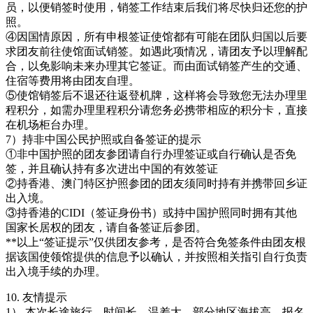
员，以便销签时使用，销签工作结束后我们将尽快归还您的护
照。
④因国情原因，所有申根签证使馆都有可能在团队归国以后要
求团友前往使馆面试销签。如遇此项情况，请团友予以理解配
合，以免影响未来办理其它签证。而由面试销签产生的交通、
住宿等费用将由团友自理。
⑤使馆销签后不退还往返登机牌，这样将会导致您无法办理里
程积分，如需办理里程积分请您务必携带相应的积分卡，直接
在机场柜台办理。
7）持非中国公民护照或自备签证的提示
①非中国护照的团友参团请自行办理签证或自行确认是否免
签，并且确认持有多次进出中国的有效签证
②持香港、澳门特区护照参团的团友须同时持有并携带回乡证
出入境。
③持香港的CIDI（签证身份书）或持中国护照同时拥有其他
国家长居权的团友，请自备签证后参团。
**以上“签证提示”仅供团友参考，是否符合免签条件由团友根
据该国使领馆提供的信息予以确认，并按照相关指引自行负责
出入境手续的办理。
10. 友情提示
1） 本次长途旅行，时间长，温差大，部分地区海拔高，报名