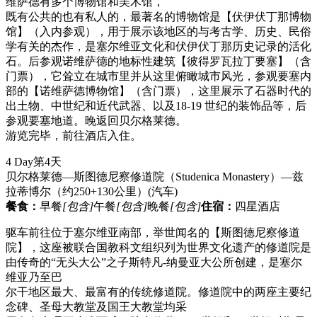
维萨德有多个博物馆和美术馆，
既有公共的也有私人的，最著名的博物馆是【伏伊伏丁那博物
馆】（入内参观），用于展示该地区的与考古学、历史、民俗
学有关的杰作，是塞尔维亚文化和伏伊伏丁那历史记录的活化
石。后参观诺维萨德的地标性建筑【彼得罗瓦拉丁要塞】（含
门票），它耸立在城市里并从这里俯瞰城市风光，参观要塞内
部的【诺维萨德博物馆】（含门票），这里展示了石器时代的
出土物、中世纪和近代武器、以及18-19 世纪的装饰品等，后
参观要塞地道。晚返回贝尔格莱德。
游览完毕，前往酒店入住。
4 Day
第4天
贝尔格莱德—斯图德尼察修道院（Studenica Monastery）—兹
拉蒂博尔（约250+130公里）
(汽车)
餐食：
早餐
[包含]
午餐
[包含]
晚餐
[包含]
住宿：
四星酒店
驱车前往位于塞尔维亚南部，举世闻名的【斯图德尼察修道
院】，这座被联合国教科文组织列为世界文化遗产的修道院是
由传奇的“无头大公”之子斯特凡-纳曼亚大公所创建，是塞尔
维亚乃至巴
尔干地区最大、最富有的传统修道院。修道院中的两座主要纪
念碑、圣母大教堂及国王大教堂均采