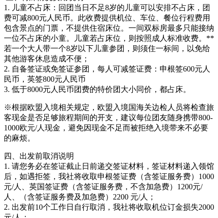
1. 儿童不占床：回团当日不足8岁的儿童可以安排不占床，团
费可减800元人民币。此收费提供机位、车位、餐位行程费用
包含景点的门票，不提供住宿床位。一间双标房最多只能接纳
一位不占床的小童。儿童若占床位，则按照成人标准收费。**
若一个大人带一个8岁以下儿童参团，则须住一标间，以免给
其他游客休息造成不便；
2. 自备签证或免签证参团，每人可减签证费：申根签600元人
民币，英签800元人民币
3. 低于8000元人民币团费的特价团大小同价，都占床。
※根据欧盟入境相关规定，欧盟入境国海关边检人员将检查旅
客现金是否足够旅程期间的开支，建议每位团友随身携带800-
1000欧元/人现金，避免因现金不足而被拒绝入境带来不必要
的麻烦。
四、出发前取消说明
1. 请您务必在签证截止日前递交签证材料，签证材料递入领馆
后，如遇拒签，我社将收取申根签证费（含签证服务费）1000
元/人、英国签证费（含签证服务费，不含加急费）1200元/
人、（含签证服务费及加急费）2200 元/人；
2. 出发前10个工作日自行取消，我社将收取机位订金损失2000
元/人；