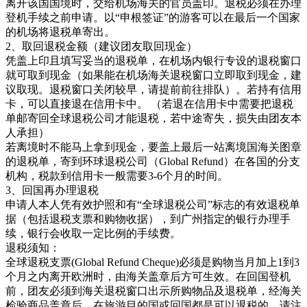
离开该国国境时，交给机场海关的官员盖印。退税必须在办理
登机手续之前申请。以“申根签证”的游客可以在最后一个国家
的机场将退税单寄出。
2、取回退税金额（建议团友取回现金）
凭盖上印且填写妥当的退税单，在机场内银行专设的退税窗口
就可取到现金（如果能在机场海关退税窗口立即取到现金，建
议取现。退税窗口关闭较早，请提前前往排队）。若持有信用
卡，可以直接退在信用卡中。 （若退在信用卡中需要把退税
单邮寄回全球退税公司才能退税，若中途寄失，损失由团友本
人承担）
若离境时不能马上拿到现金，要盖上最后一站离境国海关图章
的退税单，寄到环球退税公司（Global Refund）在各国的分支
机构，税款到信用卡一般需要3-6个月的时间。
3、回国再办理退税
申请人本人凭有效护照和有“全球退税公司”标志的有效退税单
据（包括退税支票和购物收据），到广州指定的银行办理手
续，银行会收取一定比例的手续费。
退税须知：
全球退税支票(Global Refund Cheque)必须是购物当月加上1到3
个月之内离开欧洲时，由海关盖章后方可生效。在回国登机
前，团友必须到海关退税窗口出示所购物品及退税单，经海关
检验商品盖章后，在旅游目的国或回国都是可以退税的。请注