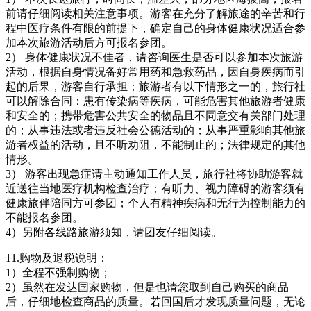
前请仔细阅读相关注意事项。游客在充分了解旅途的辛苦和行
程中医疗条件有限的前提下，确定自己的身体健康状况适合参
加本次旅游活动后方可报名参团。
2） 身体健康状况不佳者，请咨询医生是否可以参加本次旅游
活动，根据自身情况备好常用药和急救药品，因自身疾病而引
起的后果，游客自行承担；旅游者有以下情形之一的，旅行社
可以解除合同：患有传染病等疾病，可能危害其他旅游者健康
和安全的；携带危害公共安全的物品且不同意交有关部门处理
的；从事违法或者违反社会公德活动的；从事严重影响其他旅
游者权益的活动，且不听劝阻，不能制止的；法律规定的其他
情形。
3） 游客出现急症请主动通知工作人员，旅行社将协助游客就
近送往当地医疗机构检查治疗；有听力、视力障碍的游客须有
健康旅伴陪同方可参团；个人有精神疾病和无行为控制能力的
不能报名参团。
4）另附各线路旅游须知，请团友仔细阅读。
11.购物及退税说明：
1）全程不强制购物；
2）虽然在发达国家购物，但是也请您取到自己购买的商品
后，仔细地检查商品的质量。若回国后才发现质量问题，无论