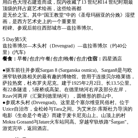
用白色大理石建造而成，院内收藏了13 世纪和14 世纪时期最
顶级的拜占庭艺术绘画，这些绘画都
是无价之宝。其中“国王教堂”中的《圣母玛丽亚的分娩》湿壁
画，是西方艺术史上的一个重要里
程碑。参观后前往西部城市—兹拉蒂博尔。
5 Day
第5天
兹拉蒂博尔—木头村（Drvengrad）—兹拉蒂博尔（约40公
里）
(汽车)
餐食：
早餐
[包含]
午餐
[包含]
晚餐
[包含]
住宿：
四星酒店
●驱车前往并参观Sargan 8 (Sarganska osmica)。Sargan8是与欧
洲窄轨铁路相关的最有趣的博物馆。曾用于连接贝尔格莱德，
萨拉热窝，杜布罗夫尼克。建于1925年2月2日。长13.5公里。
有22条隧道，5座桥或高架。在德里纳河右岸及部分左岸，
Rzav河两岸（汇聚到德里纳河），圆锥形的群山中。
●参观木头村 (Drvengrad)。这里是个塞尔维亚民俗村。位于
Uzice自治市，金松岭与Tara之间。为艾米尔·库斯杜力导演的
电影《生命是个奇迹》而建于麦卡尼克山上。山顶上的村
Mokra Goraand与Jatare火车站同高。穿越窄轨铁路"Šargan"。
游览完毕，返回酒店。