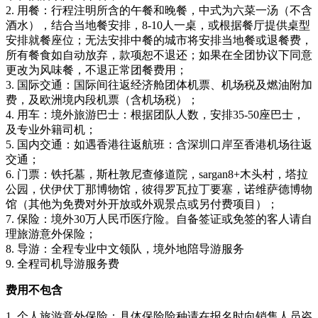
2. 用餐：行程注明所含的午餐和晚餐，中式为六菜一汤（不含
酒水），结合当地餐安排，8-10人一桌，或根据餐厅提供桌型
安排就餐座位；无法安排中餐的城市将安排当地餐或退餐费，
所有餐食如自动放弃，款项恕不退还；如果在全团协议下同意
更改为风味餐，不退正常团餐费用；
3. 国际交通：国际间往返经济舱团体机票、机场税及燃油附加
费，及欧洲境内段机票（含机场税）；
4. 用车：境外旅游巴士：根据团队人数，安排35-50座巴士，
及专业外籍司机；
5. 国内交通：如遇香港往返航班：含深圳口岸至香港机场往返
交通；
6. 门票：铁托墓，斯杜敦尼查修道院，sargan8+木头村，塔拉
公园，伏伊伏丁那博物馆，彼得罗瓦拉丁要塞，诺维萨德博物
馆（其他为免费对外开放或外观景点或另付费项目）；
7. 保险：境外30万人民币医疗险。自备签证或免签的客人请自
理旅游意外保险；
8. 导游：全程专业中文领队，境外地陪导游服务
9. 全程司机导游服务费
费用不包含
1. 个人旅游意外保险：具体保险险种请在报名时向销售人员咨