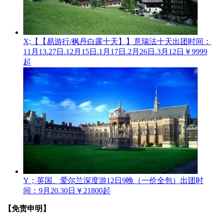
X;【【易游行/枫丹白露十天】】意瑞法十天
出团时间：
11月13.27日.12月15日.1月17日.2月26日.3月12日
￥9999
起
Y；英国、爱尔兰深度游12日9晚（一价全包）
出团时
间：9月20.30日
￥21800起
【免责申明】