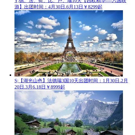
Y;德、法、荷、比、卢、瑞10天【西欧精华----六国联
游】
出团时间：4月30日.6月13日
￥8299起
S;【湖光山色】法德瑞3国10天
出团时间：1月30日.2月
20日.3月6.18日
￥8999起