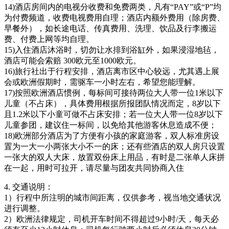
14)酒店房间内的电视分收费和免费两类，凡有“PAY”或“P”均
为付费频道，收费电视费用自理；酒店内额外费用（除房费、
早餐外），如长途电话、传真费用、洗理、饮品及行李搬运
费、付费上网等均自理。
15)入住酒店沐浴时，切勿让水排到浴缸外，如果浸湿地毡，
酒店可能会索赔 300欧元至1000欧元。
16)旅行社出于行程安排，酒店离市区中心较远，尤其遇上展
会或欧洲假期时，需驱车一小时左右，希望您能理解。
17)按照欧洲酒店惯例，每标间可接待两位大人带一位1米以下
儿童（不占床），具体费用根据所报团队情况而定，8岁以下
且1.2米以下小童可做不占床安排；若一位大人带一位8岁以下
儿童参团，建议住一标间，以免给其他游客休息造成不便；
18)欧洲部分酒店为了方便有小孩的家庭游客，双人标准房设
置为一大一小两张大小不一的床；还有些酒店的双人房只设置
一张大的双人大床，放置双份床上用品，有时是二张单人床拼
在一起，用时可拉开，请尽量与团友共同协商入住
4. 交通说明：
1）行程中所注明的城市间距离，仅供参考，视当地交通状况
进行调整。
2）欧洲法律规定，司机开车时间不得超过9小时/天，每天必