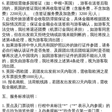
6. 若团组需做多国签证（如：申根+英国），游客在送签后取
消的，英国的签证我社将再收取签证费（含服务费，不含加急
费）2200元/人、（含签证服务费及加急费）3200 元/人；
7. 赴境外旅游通常会收取防滞留保证金，具体金额将根据团友
实际情况而定；保证金金额会在送签前与游客确认，如游客无
法交纳，我社将退还团费（机票订金我社承担），如游客同意
交纳，但在出发前又拒绝交纳或款项未能到帐的，我社将按上
述第4条处理，视为游客取消出团；
8. 如果游客持中华人民共和国护照以外的旅行证件参团，请务
必自行确认该证件是否免签、及跟团出境后团组返回时是否能
够再次进入中国境内；如因游客旅行证件的原因不能出入境
的，损失由游客自理，我社将按上述第4条处理，视为游客取
消出团。
9. 英国+西欧团，若团友出发前30天内取消，需收取欧洲之星
火车票损失费1000元/人。
10. 报名南航、法荷航线路，若团友出发前22天内取消，需收
取全额机票款。
五、服务标准说明：
1. 景点及门票说明：行程中未标注“*”（“*” 表示入内参观）的
景点均为游览外观；入内参观标“*”均含景点第一道门票；