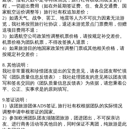
程，一切超出费用（如在外延期签证费、住、食及交通费、国
家航空运价调整等）旅行社有权追加差价；
2）如遇天气、战争、罢工、地震等人力不可抗力因素无法游
览，我社将按照旅行社协议，退还未游览景点门票费用，但赠
送项目费用不退；
3）如遇航空公司政策性调整机票价格，请按规定补交差价。
机票价格为团队机票，不得改签换人退票；
4）如果旅游目的地国家政策性调整门票或其他相关价格，请
按规定补交差价；
8. 其他说明：
我社非常重视和珍惜团友提出的宝贵意见，请各位团友帮忙填
写《团队质量信息反馈表》：我社处理团友的意见将以团友填
写和签名交回的《团队质量信息反馈表》为依据，请您秉着公
平、公正、实事求是的原则填写。
9.签证说明：
1）该团旅游团体ADS签证, 旅行社有权根据团队的实际情况
调整申请申根签证的国家。
2）参加欧洲团队团友须随团旅游，团进团出，不可探亲访
友、进行商务活动等其他目的，同时保证不离团，纯旅游是此