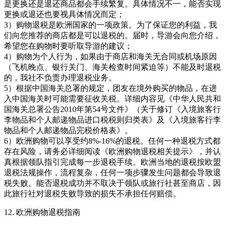
是更换还是退还商品都会手续繁复。具体情况不一，能否实现
更换或退还也要视具体情况而定；
3）购物退税是欧洲国家的一项政策。为了保证您的利益，我
们向您推荐的商店都是可以退税的。届时，导游会向您介绍，
希望您在购物时要听取导游的建议；
4）购物为个人行为，如果由于商店和海关无合同或机场原因
（飞机晚点、银行关门、海关检查时间紧迫等）不能及时退税
的，我社不负责办理退税业务。
5）根据中国海关总署的规定，团友在境外购买的物品，在进
入中国海关时可能需要征收关税。详细内容见《中华人民共和
国海关总署公告2010年第54号文件》（关于修订《入境旅客行
李物品和个人邮递物品进口税税则归类表》及《入境旅客行李
物品和个人邮递物品完税价格表》。
6）欧洲购物可以享受约8%-16%的退税。任何一种退税方式都
存在风险，请务必详细阅读《欧洲购物退税相关提示》，并认
真根据领队指引完成每一步退税手续。欧洲当地的退税按欧盟
退税法规操作，流程复杂，任何一项步骤发生问题都会导致退
税失败。能否退税成功并不取决于领队或旅行社甚至商店，因
此旅行社对退税失败导致的损失不承担任何赔偿。
12. 欧洲购物退税指南