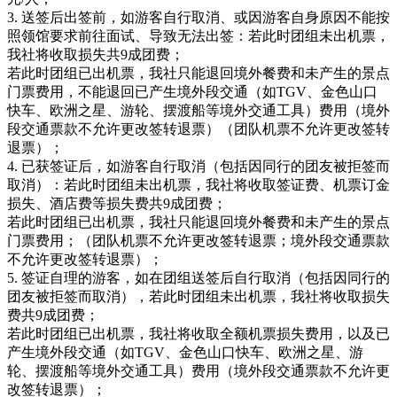
3. 送签后出签前，如游客自行取消、或因游客自身原因不能按
照领馆要求前往面试、导致无法出签：若此时团组未出机票，
我社将收取损失共9成团费；
若此时团组已出机票，我社只能退回境外餐费和未产生的景点
门票费用，不能退回已产生境外段交通（如TGV、金色山口
快车、欧洲之星、游轮、摆渡船等境外交通工具）费用（境外
段交通票款不允许更改签转退票）（团队机票不允许更改签转
退票）；
4. 已获签证后，如游客自行取消（包括因同行的团友被拒签而
取消）：若此时团组未出机票，我社将收取签证费、机票订金
损失、酒店费等损失费共9成团费；
若此时团组已出机票，我社只能退回境外餐费和未产生的景点
门票费用；（团队机票不允许更改签转退票；境外段交通票款
不允许更改签转退票）；
5. 签证自理的游客，如在团组送签后自行取消（包括因同行的
团友被拒签而取消），若此时团组未出机票，我社将收取损失
费共9成团费；
若此时团组已出机票，我社将收取全额机票损失费用，以及已
产生境外段交通（如TGV、金色山口快车、欧洲之星、游
轮、摆渡船等境外交通工具）费用（境外段交通票款不允许更
改签转退票）；