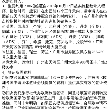
次参团目的。
3）重要约定：申根签证自2015年10月12日起实施指纹录入程
序。指纹时间一般安排在出团前12个工作天内，请申请人在出
团前12天内切勿远行并配合领馆的时间安排。（在广州外的地
点按指模的时间和地址请咨询相关销售人员）
※英国、西班牙（个签）、比利时（个签）、丹麦（个签）、
挪威（个签）：广州市天河区体育西路189号城建大厦二楼
※西班牙（ADS）、比利时（ADS）、丹麦（ADS）、挪威
（ADS）、芬兰、希腊、捷克、克罗地亚、拉脱维亚：广州
市天河区体育西路189号城建大厦三楼
※法国、德国、瑞士、荷兰：广州市越秀区东风东路765-769
号东宝大厦2层
※意大利、奥地利：广州市天河区广州大道中988号圣丰广场2
楼05室
4）签证所需资料
①团友必须真实详细地填写《欧洲签证资料表》，并按照《欧
洲各国申请团体签证必须提供的资料》提供真实有效的签证资
料；
②团友委托旅行社代办欧洲旅游签证，同意将该签证资料转交
给欧洲国家使(领)馆做签证之用，且非常清楚提供的资料完整
准确。同时非常明确，如果团友提供虚假资料，会导致申请不
被接受；已拿到的签证可能会被取消；按照欧洲国家法律，也