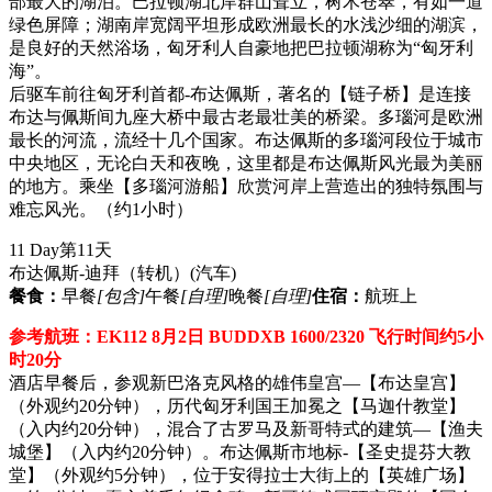
部最大的湖泊。巴拉顿湖北岸群山耸立，树木苍翠，有如一道
绿色屏障；湖南岸宽阔平坦形成欧洲最长的水浅沙细的湖滨，
是良好的天然浴场，匈牙利人自豪地把巴拉顿湖称为“匈牙利
海”。
后驱车前往匈牙利首都-布达佩斯，著名的【链子桥】是连接
布达与佩斯间九座大桥中最古老最壮美的桥梁。多瑙河是欧洲
最长的河流，流经十几个国家。布达佩斯的多瑙河段位于城市
中央地区，无论白天和夜晚，这里都是布达佩斯风光最为美丽
的地方。乘坐【多瑙河游船】欣赏河岸上营造出的独特氛围与
难忘风光。（约1小时）
11 Day
第11天
布达佩斯-迪拜（转机）
(汽车)
餐食：
早餐
[包含]
午餐
[自理]
晚餐
[自理]
住宿：
航班上
参考航班：EK112 8月2日 BUDDXB 1600/2320 飞行时间约5小
时20分
酒店早餐后，参观新巴洛克风格的雄伟皇宫—【布达皇宫】
（外观约20分钟），历代匈牙利国王加冕之【马迦什教堂】
（入内约20分钟），混合了古罗马及新哥特式的建筑—【渔夫
城堡】（入内约20分钟）。布达佩斯市地标-【圣史提芬大教
堂】（外观约5分钟），位于安得拉士大街上的【英雄广场】