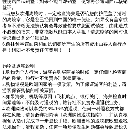
往使馆面试销签；如果不能当即销签，使馆将会通知面试核销
签证。
5.当您从欧洲离境时，一定检查海关是否给您的护照盖了清晰
的离境章，它是您已经回到中国的唯一凭证。如果没有盖章或
者章不清晰无法辨认将会导致使馆要求您面试销签，由此造成
不必要的损失，非常抱歉只能由本人承担！请您谅解的同时也
请您自己务必仔细留意！
6.前往领事馆面谈和面试销签所产生的所有费用由客人自行承
担！组团社不负责任何费用！！！
购物及退税说明
1.购物为个人行为，游客在购买商品的时候一定仔细地检查商
品的质量。旅行社不负责办理退换商品。
2.购物退税是欧洲国家的一项政策。为了保证游客的利益，请
游客保管购物的相关票据。
3.如果海关、机场等原因（飞机晚点、银行关门、海关检查时
间紧迫等）不能及时退税的，旅行社不负责办理退税业务。
4.欧洲购物可以享受约8%-16%的退税。任何一种退税方式都
存在风险，请务必详细阅读《欧洲购物退税指南》，并认真根
据领队指引完成每一步退税手续。欧洲当地的退税按欧盟退税
法规操作，流程复杂，任何一项步骤发生问题都会导致退税失