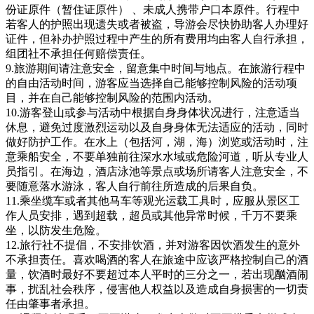
份证原件（暂住证原件） 、未成人携带户口本原件。行程中
若客人的护照出现遗失或者被盗，导游会尽快协助客人办理好
证件，但补办护照过程中产生的所有费用均由客人自行承担，
组团社不承担任何赔偿责任。
9.旅游期间请注意安全，留意集中时间与地点。在旅游行程中
的自由活动时间，游客应当选择自己能够控制风险的活动项
目，并在自己能够控制风险的范围内活动。
10.游客登山或参与活动中根据自身身体状况进行，注意适当
休息，避免过度激烈运动以及自身身体无法适应的活动，同时
做好防护工作。在水上（包括河，湖，海）浏览或活动时，注
意乘船安全，不要单独前往深水水域或危险河道，听从专业人
员指引。在海边，酒店泳池等景点或场所请客人注意安全，不
要随意落水游泳，客人自行前往所造成的后果自负。
11.乘坐缆车或者其他马车等观光运载工具时，应服从景区工
作人员安排，遇到超载，超员或其他异常时候，千万不要乘
坐，以防发生危险。
12.旅行社不提倡，不安排饮酒，并对游客因饮酒发生的意外
不承担责任。喜欢喝酒的客人在旅途中应该严格控制自己的酒
量，饮酒时最好不要超过本人平时的三分之一，若出现酗酒闹
事，扰乱社会秩序，侵害他人权益以及造成自身损害的一切责
任由肇事者承担。