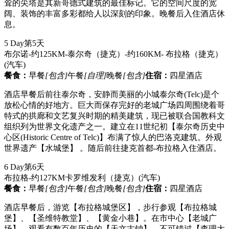
耸的尖塔是其新哥德式建筑的最佳标记。它的空间尺度的宽
阔、装饰的丰富多彩都给人以深刻的印象。晚餐后入住酒店休
息。
5 Day
第5天
布尔诺-约125KM-泰尔奇（捷克）-约160KM- 布拉格（捷克）
(汽车)
餐食：
早餐
[包含]
午餐
[自理]
晚餐
[包含]
住宿：
四星酒店
酒店早餐后前往泰尔奇，安静而美丽的小城泰尔奇(Telc)是个
放松心情的好地方。巨大而保存完好的老城广场四周围绕着哥
特式的拱廊和文艺复兴时期的精美建筑，现已被联合国教科文
组织列为世界文化遗产之一。建立在11世纪初【泰尔奇历史中
心区(Historic Centre of Telc)】布满了惊人的巴洛克建筑。外观
世界遗产【水城堡】 。随后前往捷克首都-布拉格入住酒店。
6 Day
第6天
布拉格-约127KM卡罗维发利（捷克）
(汽车)
餐食：
早餐
[包含]
午餐
[包含]
晚餐
[包含]
住宿：
四星酒店
酒店早餐后，游览【布拉格城堡区】，步行参观【布拉格城
堡】、【圣维特教堂】、【黄金小巷】。在市中心【老城广
场】，观看有数百年历史的【天文古钟】。不可错过【查理大