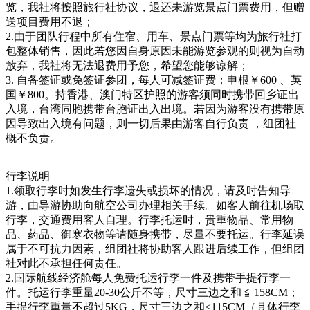
览，我社将按照旅行社协议，退还未游览景点门票费用，但赠
送项目费用不退；
2.由于团队行程中所有住宿、用车、景点门票等均为旅行社打
包整体销售，因此若您因自身原因未能游览参观的则视为自动
放弃，我社将无法退费用予您，希望您能够谅解；
3. 自备签证或免签证参团，每人可减签证费：申根￥600 、英
国￥800。持香港、澳门特区护照的游客须同时携带回乡证出
入境，台湾同胞携带台胞证出入出境。若因为游客没有携带原
因导致出入境有问题，则一切后果由游客自行负责 ，组团社
概不负责。
行李说明
1.领取行李时如发生行李遗失或损坏的情况，请及时告知导
游，由导游协助向航空公司办理相关手续。如客人前往机场取
行李，交通费用客人自理。行李托运时，贵重物品、常用物
品、药品、御寒衣物等请随身携带，尽量不要托运。行李延误
属于不可抗力因素，组团社将协助客人跟进后续工作，但组团
社对此不承担任何责任。
2.国际航线经济舱每人免费托运行李一件及携带手提行李一
件。托运行李重量20-30公斤不等，尺寸三边之和 ≦ 158CM；
手提行李重量不超过5KG，尺寸三边之和≤115CM（具体行李