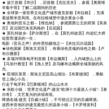
★ 波兰首都【华沙】 ，旧首都【克拉克夫】，参观【奥斯维
辛集中营】了解二战期间的历史
★ 全球第一座世界文化遗产城市捷克首都【布拉格】，充满
着波斯米亚风情。在布拉格城堡中漫步黄金小巷
★ 奥地利音乐之都 –【维也纳】，参观茜茜公主的府第【美泉
宫】及法国巴洛克风格的【后花园】
★ 莫扎特故乡-【萨尔斯堡】，在【莫扎特故居】内追忆大师
短暂而凄凉的一生；
电影《音乐之声》的外景拍摄地之一【米拉贝尔花园】
★绿色国家【斯洛文尼亚】，有着绿色灵魂的绿色之都-【卢
布尔雅那】
★ 多瑙河明珠匈牙利首都【布达佩斯】 ，入内城堡山上的
【马加什教堂】和【渔人堡】及鸟瞰布达佩斯全城美丽的风
光。
★ 双湖区美景：斯洛文尼亚高山湖泊 -【布莱德湖】 ，乘船
登上湖心小岛；
行走于匈牙利【巴莱顿湖】的山山水水
★ 东欧小镇 ：世界文化遗产-捷克“欧洲十大最迷人小镇”-【泰
尔奇】，文艺复兴的浓缩表现。
啤酒名城-捷克【百威小镇】，不可错过正宗的百威啤酒。
波西米亚地区的捷克最悠久的温泉小镇 –【卡罗维发利】