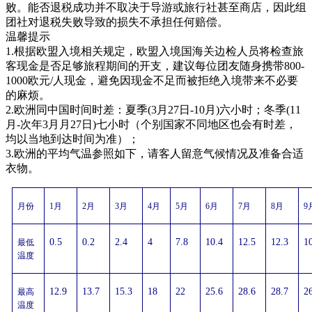
败。能否退税成功并不取决于导游或旅行社甚至商店，因此组
团社对退税失败导致的损失不承担任何赔偿。
温馨提示
1.根据欧盟入境相关规定，欧盟入境国海关边检人员将检查旅
客现金是否足够旅程期间的开支，建议每位团友随身携带800-
1000欧元/人现金，避免因现金不足而被拒绝入境带来不必要
的麻烦。
2.欧洲同中国时间时差：夏季(3月27日-10月)六小时；冬季(11
月-次年3月月27日)七小时（个别国家不同地区也会有时差，
均以当地到达时间为准）；
3.欧洲的平均气温参照如下，请客人留意气候情况及准备合适
衣物。
月份
1
月
2
月
3
月
4
月
5
月
6
月
7
月
8
月
9
0.5
0.2
2.4
4
7.8
10.4
12.5
12.3
1
最低
温度
12.9
13.7
15.3
18
22
25.6
28.6
28.7
2
最高
温度