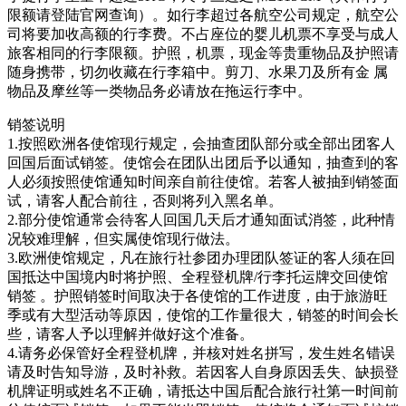
限额请登陆官网查询）。如行李超过各航空公司规定，航空公
司将要加收高额的行李费。不占座位的婴儿机票不享受与成人
旅客相同的行李限额。护照，机票，现金等贵重物品及护照请
随身携带，切勿收藏在行李箱中。剪刀、水果刀及所有金 属
物品及摩丝等一类物品务必请放在拖运行李中。
销签说明
1.按照欧洲各使馆现行规定，会抽查团队部分或全部出团客人
回国后面试销签。使馆会在团队出团后予以通知，抽查到的客
人必须按照使馆通知时间亲自前往使馆。若客人被抽到销签面
试，请客人配合前往，否则将列入黑名单。
2.部分使馆通常会待客人回国几天后才通知面试消签，此种情
况较难理解，但实属使馆现行做法。
3.欧洲使馆规定，凡在旅行社参团办理团队签证的客人须在回
国抵达中国境内时将护照、全程登机牌/行李托运牌交回使馆
销签 。护照销签时间取决于各使馆的工作进度，由于旅游旺
季或有大型活动等原因，使馆的工作量很大，销签的时间会长
些，请客人予以理解并做好这个准备。
4.请务必保管好全程登机牌，并核对姓名拼写，发生姓名错误
请及时告知导游，及时补救。若因客人自身原因丢失、缺损登
机牌证明或姓名不正确，请抵达中国后配合旅行社第一时间前