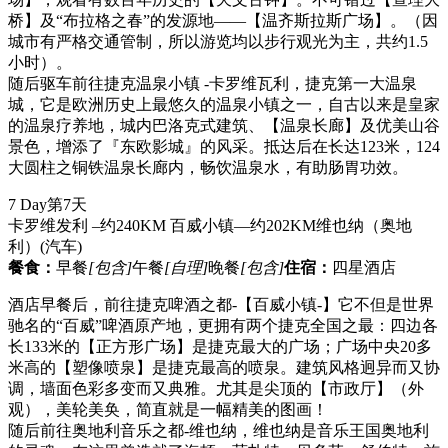
桥】及“布拉格之春”的发源地——【温齐斯拉斯广场】。（因
城市有严格交通管制，所以游览均以步行观光为主，共约1.5
小时）。
随后驱车前往捷克温泉小镇 -卡罗维瓦利，捷克第一大温泉
城，它是欧洲历史上最悠久的温泉小镇之一，自古以来是皇家
的温泉疗养地，城内巴洛克式建筑、【温泉长廊】及优美山谷
景色，增添了『东欧影城』的风采。抵达后在长达123米，124
大圆柱之铜铁温泉长廊内，畅饮温泉水，有助肠胃功效。
7 Day
第7天
卡罗维发利 –约240KM 百威小镇—约202KM维也纳（奥地
利）
(汽车)
餐食：
早餐
[包含]
午餐
[自理]
晚餐
[包含]
住宿：
四星酒店
酒店早餐后，前往捷克啤酒之都-【百威小镇-】它不但是世界
驰名的“百威”啤酒原产地，更拥有两个捷克全国之最：四边各
长133米的【正方形广场】是捷克最大的广场；广场中央20多
米高的【塑像喷泉】是捷克最高的喷泉。建筑风格迥异而又协
调，墙面色彩多变而又典雅。尤其是尖顶的【市政厅】（外
观），美轮美奂，简直就是一幅精美的图画！
随后前往奥地利音乐之都-维也纳，维也纳是音乐王国奥地利