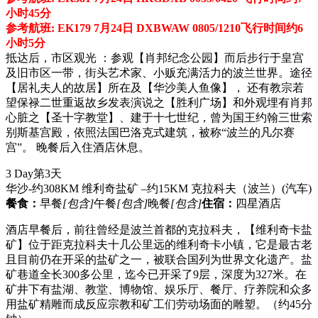
小时45分
参考航班: EK179 7月24日 DXBWAW 0805/1210飞行时间约6
小时5分
抵达后，市区观光 ：参观【肖邦纪念公园】而后步行于皇宫
及旧市区一带，街头艺术家、小贩充满活力的波兰世界。途径
【居礼夫人的故居】所在及【华沙美人鱼像】， 还有教宗若
望保禄二世重返故乡发表演说之【胜利广场】和外观埋有肖邦
心脏之【圣十字教堂】、建于十七世纪，曾为国王约翰三世索
别斯基宫殿，依照法国巴洛克式建筑，被称“波兰的凡尔赛
宫”。 晚餐后入住酒店休息。
3 Day
第3天
华沙-约308KM 维利奇盐矿 –约15KM 克拉科夫（波兰）
(汽车)
餐食：
早餐
[包含]
午餐
[包含]
晚餐
[包含]
住宿：
四星酒店
酒店早餐后，前往曾经是波兰首都的克拉科夫，【维利奇卡盐
矿】位于距克拉科夫十几公里远的维利奇卡小镇，它是最古老
且目前仍在开采的盐矿之一，被联合国列为世界文化遗产。盐
矿巷道全长300多公里，迄今已开采了9层，深度为327米。在
矿井下有盐湖、教堂、博物馆、娱乐厅、餐厅、疗养院和众多
用盐矿精雕而成反应宗教和矿工们劳动场面的雕塑。（约45分