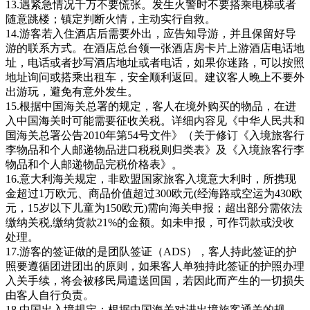
13.遇紧急情况千万不要慌张。发生火警时不要搭乘电梯或者
随意跳楼；镇定判断火情，主动实行自救。
14.游客若入住酒店后需要外出，应告知导游，并且保留好导
游的联系方式。在酒店总台领一张酒店房卡片上游酒店电话地
址，电话或者抄写酒店地址或者电话，如果你迷路，可以按照
地址询问或搭乘出租车，安全顺利返回。建议客人晚上不要外
出游玩，避免有意外发生。
15.根据中国海关总署的规定，客人在境外购买的物品，在进
入中国海关时可能需要征收关税。详细内容见《中华人民共和
国海关总署公告2010年第54号文件》（关于修订《入境旅客行
李物品和个人邮递物品进口税税则归类表》及《入境旅客行李
物品和个人邮递物品完税价格表》。
16.意大利海关规定，非欧盟国家旅客入境意大利时，所携现
金超过1万欧元、商品价值超过300欧元(经海路或空运为430欧
元，15岁以下儿童为150欧元)需向海关申报；超出部分需依法
缴纳关税,缴纳货款21%的金额。如未申报，可作罚款或没收
处理。
17.游客的签证做的是团队签证（ADS），客人持此签证的护
照要遵循团进团出的原则，如果客人单独持此签证的护照办理
入关手续，将会被移民局遣送回国，若因此而产生的一切损失
由客人自行负责。
18.中国出入境规定：根据中国海关对进出境旅客通关的规