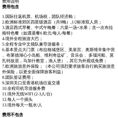
费用说明
费用包含
1.国际往返机票、机场税，团队经济舱；
2.欧洲标准郊区四星级酒店（共9晚）,1/2标准双人房；
3.酒店西式早餐、中式午晚餐：六菜一汤+水果；含一次布拉
格特色餐（如遇退餐6 欧元/每人/每餐）
4.境外全程旅游大巴；
5.全程专业中文领队兼导游服务；
6.基本景点大门票（布拉格城堡区、美泉宫、奥斯维辛集中营
、布莱德湖心小岛船、维利奇盐矿 、音乐会 、多瑙河船、莫
扎特故居，马加什教堂，渔人堡），其它为外观或免费；
7.欧洲旅游意外保险；（本公司强烈要求旅客自行购买旅游意
外保险，以更全面保障旅客利益）
8.团队签证费用；
9.深圳关口至香港机场往返交通
10.全程司机导游服务费
11.境外无线WIFI (2-3人/台)
12.每人一个插头
13.境外每天一瓶水/人
费用不包含