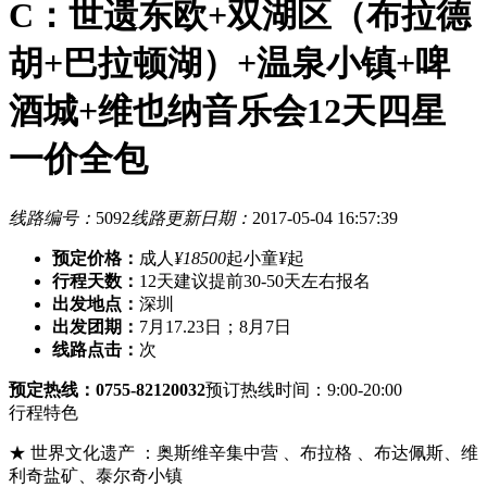
C：世遗东欧+双湖区（布拉德
胡+巴拉顿湖）+温泉小镇+啤
酒城+维也纳音乐会12天四星
一价全包
线路编号：
5092
线路更新日期：
2017-05-04 16:57:39
预定价格：
成人
¥18500
起
小童
¥
起
行程天数：
12天
建议提前30-50天左右报名
出发地点：
深圳
出发团期：
7月17.23日；8月7日
线路点击：
次
预定热线：0755-82120032
预订热线时间：9:00-20:00
行程特色
★ 世界文化遗产 ：奥斯维辛集中营 、布拉格 、布达佩斯、维
利奇盐矿、泰尔奇小镇