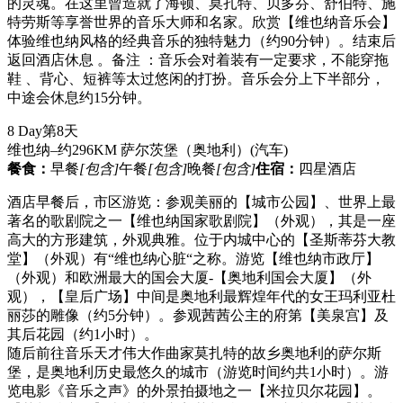
的灵魂。在这里曾造就了海顿、莫扎特、贝多芬、舒伯特、施
特劳斯等享誉世界的音乐大师和名家。欣赏【维也纳音乐会】
体验维也纳风格的经典音乐的独特魅力（约90分钟）。结束后
返回酒店休息 。备注 ：音乐会对着装有一定要求，不能穿拖
鞋 、背心、短裤等太过悠闲的打扮。音乐会分上下半部分，
中途会休息约15分钟。
8 Day
第8天
维也纳–约296KM 萨尔茨堡（奥地利）
(汽车)
餐食：
早餐
[包含]
午餐
[包含]
晚餐
[包含]
住宿：
四星酒店
酒店早餐后，市区游览：参观美丽的【城市公园】、世界上最
著名的歌剧院之一【维也纳国家歌剧院】（外观），其是一座
高大的方形建筑，外观典雅。位于内城中心的【圣斯蒂芬大教
堂】（外观）有“维也纳心脏“之称。游览【维也纳市政厅】
（外观）和欧洲最大的国会大厦-【奥地利国会大厦】（外
观），【皇后广场】中间是奥地利最辉煌年代的女王玛利亚杜
丽莎的雕像（约5分钟）。参观茜茜公主的府第【美泉宫】及
其后花园（约1小时）。
随后前往音乐天才伟大作曲家莫扎特的故乡奥地利的萨尔斯
堡，是奥地利历史最悠久的城市（游览时间约共1小时）。游
览电影《音乐之声》的外景拍摄地之一【米拉贝尔花园】。