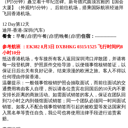
（约5分钟）矗立着千年纪念碑。新哥德式圆顶宫殿的【国会
大厦】（外观约5分钟）。后前往机场，搭乘国际航班经迪拜
飞回香港机场。
12 Day
第12天
迪拜-香港-深圳
(汽车)
餐食：
早餐
[自理]
午餐
[自理]
晚餐
[自理]
住宿：
---------------
参考航班 ：EK382 8月3日 DXBHKG 0315/1525 飞行时间约8
小时10分
抵达香港机场，专车接所有客人返回深圳湾口岸散团，并请将
每一段登机牌、护照原件交给导游，以便领事馆核销签证，以
保证日后出关有良好记录。结束浪漫的欧洲之旅。客人不得以
任何理由停留香港。
温馨提示：一般领事馆核销护照会抽取面试，而前往面试的交
通费用将由客人自理，所以请各位贵宾在回国后的10天内不要
安排长距离的商旅活动。如需面试销签的客人，保证在团队回
到72小时之内到领馆面试销签；同一个团队必须同一时间面试
销签。如客人不配合领事馆销签而引起的被欧盟等发达国家列
入黑名单等责任自负，我公司也将使用法律手段进行追责索
赔。