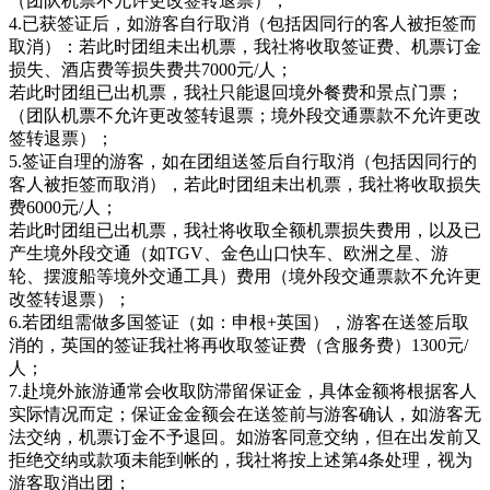
（团队机票不允许更改签转退票）；
4.已获签证后，如游客自行取消（包括因同行的客人被拒签而
取消）：若此时团组未出机票，我社将收取签证费、机票订金
损失、酒店费等损失费共7000元/人；
若此时团组已出机票，我社只能退回境外餐费和景点门票；
（团队机票不允许更改签转退票；境外段交通票款不允许更改
签转退票）；
5.签证自理的游客，如在团组送签后自行取消（包括因同行的
客人被拒签而取消），若此时团组未出机票，我社将收取损失
费6000元/人；
若此时团组已出机票，我社将收取全额机票损失费用，以及已
产生境外段交通（如TGV、金色山口快车、欧洲之星、游
轮、摆渡船等境外交通工具）费用（境外段交通票款不允许更
改签转退票）；
6.若团组需做多国签证（如：申根+英国），游客在送签后取
消的，英国的签证我社将再收取签证费（含服务费）1300元/
人；
7.赴境外旅游通常会收取防滞留保证金，具体金额将根据客人
实际情况而定；保证金金额会在送签前与游客确认，如游客无
法交纳，机票订金不予退回。如游客同意交纳，但在出发前又
拒绝交纳或款项未能到帐的，我社将按上述第4条处理，视为
游客取消出团；