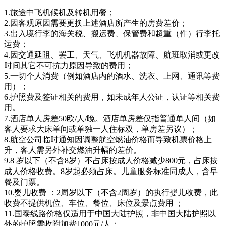
1.旅途中飞机候机及转机用餐；
2.因客观原因需要更换上述酒店所产生的房费差价；
3.出入境行李的海关税、搬运费、保管费和超重（件）行李托
运费；
4.因交通延阻、罢工、天气、飞机机器故障、航班取消或更改
时间其它不可抗力原因导致的费用；
5.一切个人消费（例如酒店内的酒水、洗衣、上网、通讯等费
用）；
6.护照费及签证相关的费用，如未成年人公证，认证等相关费
用。
7.酒店单人房差50欧/人/晚。酒店单房差仅指普通单人间（如
客人要求大床单间或单独一人住标双，单房差另议）；
8.航空公司临时通知因调整航空燃油价格而导致机票价格上
升，客人需另外补交燃油升幅的差价。
9.8 岁以下（不含8岁）不占床按成人价格减少800元，占床按
成人价格收费。8岁起必须占床。儿童服务标准同成人，含早
餐及门票。
10.婴儿收费 ：2周岁以下（不含2周岁）的执行婴儿收费，此
收费不提供机位、车位、餐位、床位及景点费用 ；
11.国泰线路价格仅适用于中国大陆护照，非中国大陆护照以
外的护照需收附加费1000元/人；