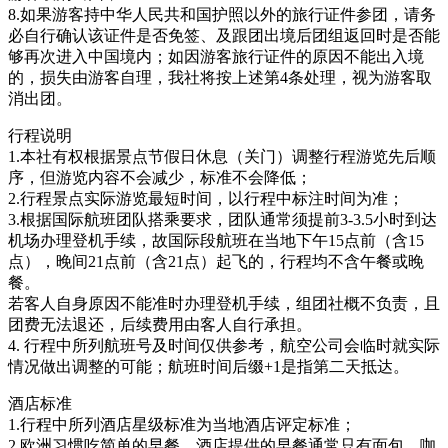
8.如果游客持中华人民共和国护照以外的旅行证件参团，请务
必自行确认该证件是否免签、及跟团出境后团组返回时是否能
够再次进入中国境内；如因游客旅行证件的原因不能出入境
的，损失由游客自理，我社将按上述第4条处理，视为游客取
消出团。
行程说明
1.本社有权根据景点节假日休息（关门）调整行程游览先后顺
序，但游览内容不会减少，标准不会降低；
2.行程景点实际游览最短时间，以行程中标注时间为准；
3.根据国际航班团队搭乘要求，团队通常须提前3-3.5小时到达
机场办理登机手续，故国际段航班在当地下午15点前（含15
点），晚间21点前（含21点）起飞的，行程均不含午餐或晚
餐。
若客人自身原因不能准时办理登机手续，组团社概不负责，且
团费无法退还，后续费用由客人自行承担。
4. 行程中所列航班号及时间仅供参考，航空公司会临时就实际
情况做出调整的可能；航班时间后缀+1是指第二天抵达。
酒店标准
1.行程中所列酒店星级标准为当地酒店评定标准；
2.欧洲习惯吃简单的早餐，酒店提供的早餐通常只有面包、咖