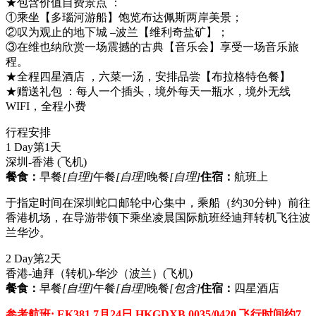
★包含价值自费景点 ：
①乘坐【多瑙河游船】饱览布达佩斯两岸美景；
②叹为观止的地下城 –波兰【维利奇盐矿】；
③在维也纳欣赏一场震撼的古典【音乐会】享受一场音乐旅
程。
★全程四星酒店 ，六菜一汤，安排品尝【布拉格特色餐】
★赠送礼包 ：每人一个插头，境外每天一瓶水，境外无线
WIFI，全程小费
行程安排
1 Day
第1天
深圳-香港
(飞机)
餐食：
早餐
[自理]
午餐
[自理]
晚餐
[自理]
住宿：
航班上
于指定时间在深圳蛇口邮轮中心集中，乘船（约30分钟）前往
香港机场，在导游带领下乘坐凌晨国际航班经迪拜转机飞往波
兰华沙。
2 Day
第2天
香港-迪拜（转机)-华沙（波兰）
(飞机)
餐食：
早餐
[自理]
午餐
[自理]
晚餐
[包含]
住宿：
四星酒店
参考航班: EK381 7月24日 HKGDXB 0035/0420 飞行时间约7