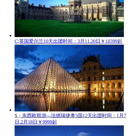
C;英国爱尔兰10天
出团时间：3月11.20日
￥10399起
S；东西欧联游---法德瑞捷奥5国12天
出团时间：1月7
日.2月18日
￥9999起