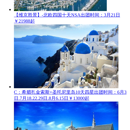
【维京胜景】-北欧四国十天NSA
出团时间：3月21日
￥21988起
C：希腊扎金索斯+圣托尼里岛10天四星
出团时间：6月3
日.7月18.22.29日.8月6.15日
￥13000起