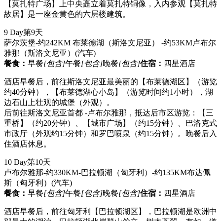
【莫扎特广场】上中央矗立着莫扎特铜像，入内参观【莫扎特
故居】是一座金黄色的六层楼建筑。
9 Day
第9天
萨尔茨堡-约242KM 布莱德湖（斯洛文尼亚） -约53KM卢布尔
雅那（斯洛文尼亚）
(汽车)
餐食：
早餐
[包含]
午餐
[包含]
晚餐
[包含]
住宿：
四星酒店
酒店早餐后，前往斯洛文尼亚最美丽的【布莱德湖区】（游览
约40分钟），【布莱德湖心小岛】（游览时间约1小时），湖
边石山上壮观的城堡（外观）。
后前往斯洛文尼亚首都 -卢布尔雅那，抵达后市区游览：【三
重桥】（约20分钟）、【城市广场】（约15分钟）、巴洛克式
市政厅（外观约15分钟）和罗巴喷泉（约15分钟）。晚餐后入
住酒店休息。
10 Day
第10天
卢布尔雅那-约330KM-巴拉顿湖（匈牙利）-约135KM布达佩
斯（匈牙利）
(汽车)
餐食：
早餐
[包含]
午餐
[包含]
晚餐
[包含]
住宿：
四星酒店
酒店早餐后，前往匈牙利【巴拉顿湖区】，巴拉顿湖是欧洲中