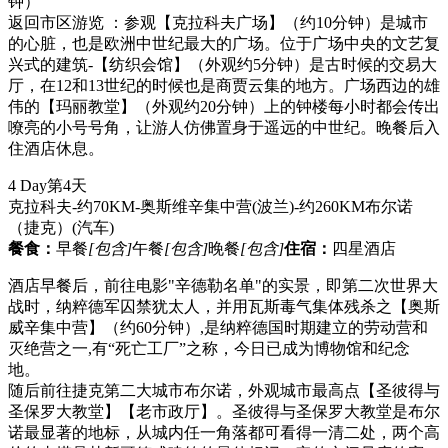
钟）
返回市区游览 ：参观【克拉科夫广场】（约10分钟）是城市
的心脏，也是欧洲中世纪最大的广场。位于广场中央的文艺复
兴式的建筑-【纺织会馆】（外观约5分钟）是古时候的交易大
厅，在12和13世纪的时候也是商贾云集的地方。广场西边的雄
伟的【玛丽教堂】（外观约20分钟）上的钟楼每小时都会传出
嘹亮的小号号角，让游人仿佛置身于遥远的中世纪。晚餐后入
住酒店休息。
4 Day
第4天
克拉科夫-约70KM-奥斯维辛集中营(波兰)-约260KM布尔诺
（捷克）
(汽车)
餐食：
早餐
[包含]
午餐
[包含]
晚餐
[包含]
住宿：
四星酒店
酒店早餐后，前往电影"辛德勒名单"的实景，即第二次世界大
战时，纳粹德军囚禁犹太人，并用瓦斯毒气集体残杀之【奥斯
威辛集中营】（约60分钟）,是纳粹德国时期建立的劳动营和
灭绝营之一,有“死亡工厂”之称，今日已成为博物馆和纪念
地。
随后前往捷克第二大城市布尔诺，外观城市最高点【圣彼得与
圣保罗大教堂】【老市政厅】。圣彼得与圣保罗大教堂是布尔
诺最显著的地标，从城内任一角落都可看得一清二处，两个高