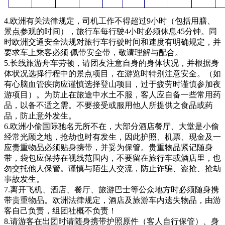
4.欧洲有关法律规定，司机工作不得超过9小时（包括用膳、
景点参观的时间），旅行车每行驶4小时必须休息45分钟。同
时欧洲交通安全法规对旅行车行驶时间和速度有明确规定，并
要求车上乘客必须 佩带安全带，敬请理解与配合。
5.长线旅游舟车劳顿，请团友注意自身的身体状况，并根据身
体状况选择行程中的景点项目，在游览时特别注意安全。（如
有心脑血管疾病应谨慎选择登山项目，过于疲劳时谨慎参加夜
游项目）。为防止在旅途中水土不服，客人应自备一些常用药
品，以备不适之需。不要接受或服用他人所提供之食品或药
品，防止意外发生。
6.欧洲小偷国际驰名无所不在，大部分酒店餐厅、大堂是小偷
经常光顾之地，抢劫也时有发生，因此护照、机票、现金及一
应贵重物品必须贴身携带，并妥为保管。贵重物品紧记随身
带，袋包应保持在视线范围内，不要留在旅行车或酒店里，也
勿交托他人保管。谨慎与陌生人交流，防止诈骗、盗抢、抢劫
事故发生。
7.离开飞机、酒店、餐厅、旅游巴士等公众地方时必须随身携
带贵重物品。欧洲法律规定，酒店及旅游车内遗失物品，由游
客自己负责，组团社概不负责！
8.请游客在出团时请随身携带护照原件（客人自行保管）、身