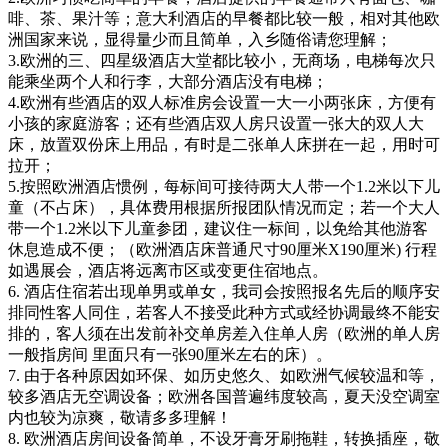
啡、茶、果汁等；意大利酒店的早餐都比较一般，相对其他欧
洲国家来说，显得量少而且简单，入乡随俗请您理解；
3.欧洲的三、四星级酒店大堂都比较小，无商场，电梯每次只
能乘坐两个人和行李，大部分酒店没有电梯；
4.欧洲有些酒店的双人标准房会设置一大一小两张床，方便有
小孩的家庭游客；还有些酒店双人房只设置一张大的双人大
床，放置双份床上用品，有时是二张单人床拼在一起，用时可
拉开；
5.按照欧洲酒店惯例，每标间可接待两大人带一个1.2米以下儿
童（不占床），具体费用根据所报团队情况而定；若一个大人
带一个1.2米以下儿童参团，建议住一标间，以免给其他游客
休息造成不便；（欧洲酒店床普通尺寸90厘米X190厘米) 行程
如遇展会，酒店将远离市区或变更住宿地点。
6. 酒店住宿若出现单男或单女，我司会按照报名先后的顺序安
排同性客人同住，若客人不接受此种方式或经协调最终不能安
排的，客人须在出发前补交单房差入住单人房（欧洲的单人房
一般指房间 里面只有一张90厘米左右的床）。
7. 由于各种原因如环保、如历史悠久、如欧洲气候较温和等，
较多酒店无空调设备；欧洲各国普遍纬度较高，夏天没空调室
内也较为凉爽，敬请多多理解！
8. 欧洲酒店房间设备简单，不设牙膏牙刷拖鞋，转换插座，敬