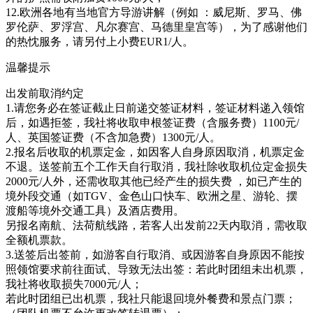
12.欧洲各地有当地官方导游讲解（例如 ：威尼斯、罗马、佛
罗伦萨、罗浮宫、凡尔赛宫、马德里皇宫等），为了感谢他们
的热忱服务，请另付上小费EUR1/人。
温馨提示
出发前取消约定
1.请您务必在签证截止日前递交签证材料，签证材料递入领馆
后，如遇拒签，我社将收取申根签证费（含服务费）1100元/
人、英国签证费（不含加急费）1300元/人。
2.报名后收取的机票定金，如因客人自身原因取消，机票定金
不退。送签前五个工作天自行取消，我社除收取机位定金损失
2000元/人外，还需收取其他已经产生的损失费 ，如已产生的
境外段交通（如TGV、金色山口快车、欧洲之星、游轮、摆
渡船等境外交通工具）及酒店费用。
另报名南航、法荷航线路，若客人出发前22天内取消，需收取
全额机票款。
3.送签后出签前，如游客自行取消、或因游客自身原因不能按
照领馆要求前往面试、导致无法出签：若此时团组未出机票，
我社将收取损失7000元/人；
若此时团组已出机票，我社只能退回境外餐费和景点门票；