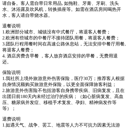
请自备。客人需自带日常用品, 如拖鞋、牙膏、牙刷、洗头
水、沐浴露及吹风机，转换插座等。如需在酒店房间喝热开
水，客人请自带烧水器。
退餐说明
1.欧洲部分城市、城镇没有中式餐厅，将退客人餐费；
2.欧洲有些城市的中餐厅不接待团队用餐，将退客人餐费；
3.团队行程用餐时间在高速公路休息站，无法安排中餐厅用餐,
将退客人餐费；
4. 酒店房费含早餐 ，客人放弃酒店安排的早餐，无费用退
还。
保险说明
1.我社所上境外旅游意外伤害保险，医疗30万；推荐客人根据
自身情况额购买旅游意外保险，以更全面保障旅客利益；
2.旅游意外伤害险不包括游客自身携带疾病、旧病复发，且在
出团日前180天内未经过治疗的疾病；（如心脏病复发、高血
压、糖尿病并发症、移植手术复发、孕妇、精神病发作等
等）；
退费说明
1.如遇天气、战争、罢工、地震等人力不可抗力因素无法游