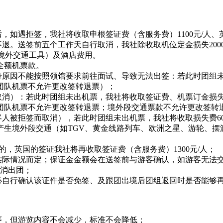
如遇拒签，我社将收取申根签证费（含服务费）1100元/人、英
退。送签前五个工作天自行取消，我社除收取机位定金损失200
境外交通工具）及酒店费用。
全额机票款。
原因不能按照领馆要求前往面试、导致无法出签：若此时团组未出
团队机票不允许更改签转退票）；
消）：若此时团组未出机票，我社将收取签证费、机票订金损失、
团队机票不允许更改签转退票；境外段交通票款不允许更改签转
人被拒签而取消），若此时团组未出机票，我社将收取损失费600
产生境外段交通（如TGV、黄金线路列车、欧洲之星、游轮、摆
的，英国的签证我社将再收取签证费（含服务费）1300元/人；
人实际情况而定；保证金金额会在送签前与游客确认，如游客无法
取消出团；
务必自行确认该证件是否免签、及跟团出境后团组返回时是否能够
序，但游览内容不会减少，标准不会降低；