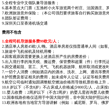
5.全程专业中文领队兼导游服务；
6.基本景点大门票（五渔村小火车游览两个村庄、法国酒庄、
7.欧洲旅游意外保险；（本公司强烈要求旅客自行购买旅游意
8.团队签证费用；
9.深圳关口至香港机场交通
费用不包含
1.全程司机导游服务费99欧元/人
；
2.酒店单人房差45欧/人/晚。酒店单房差仅指普通单人间（
3.旅途中飞机候机及转机用餐；
4.因客观原因需要更换上述酒店所产生的房费差价；
5.出入境行李的海关税、搬运费、保管费和超重（件）行李托
6.因交通延阻、罢工、天气、飞机机器故障、航班取消或更改
7.一切个人消费（例如酒店内的酒水、洗衣、上网、通讯等费
8.护照费及签证相关的费用，如未成年人公证，认证等相关费
9.航空公司临时通知因调整航空燃油价格而导致机票价格上升
10.8 岁以下（不含8岁）不占床成人价格减少800元/人，
11.婴儿收费 ：2周岁以下（不含2周岁）的婴儿需咨询婴儿
12.国泰线路价格仅适用于中国大陆护照，非中国大陆护照以外的
13.欧洲各地有当地官方导游讲解（例如 ：威尼斯、罗马、佛