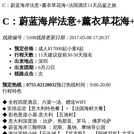
C：蔚蓝海岸法意+薰衣草花海+法国酒庄11天品鉴之旅
C：蔚蓝海岸法意+薰衣草花海
线路编号：
5108
线路更新日期：
2017-05-08 17:20:37
预定价格：
成人
¥17000
起
小童
¥
起
行程天数：
11天
建议提前30-50天报名
出发地点：
深圳
出发团期：
6月22日
线路点击：
次
预定热线：0755-82120032
预订热线时间：9:00-20:00
行程特色
◆ 全程四星酒店、六菜一汤、赠送WIFI
◆ 安排品尝【意大利特色餐 】+ 【法国海鲜大餐】
◆ 彩色悬崖小屋-意大利 【五渔村】
◆ 意大利深度游 ：比萨、热那亚、罗马 、佛罗伦萨
◆ 蔚蓝海岸三颗明珠 ：尼斯、戛纳、摩纳哥公国
◆ 南法风情小镇【石头城 】 【艾克斯】 、【阿维尼翁】文