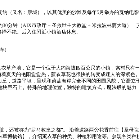
戛纳（又名：康城），以其优美的沙滩及每年5月举办的戛纳电
约30分钟（AIX市政厅 + 圣救世主大教堂 + 米拉波林荫大
络绎不绝。后入住附近小镇酒店休息。
车)
最大的薰衣草产地，它是一个位于大约海拔四百公尺的小镇，索村只
随着夏天的艳阳愈愈热，薰衣草花也很快的转变成迷人的深紫色
梯田山丘，道路平坦，呈现和蔚蓝海岸完全不同的田园风貌，它矗
整块巨石上。特殊的地理位置，独特的建筑方式，魔法般的魅力
脏，还被称为“罗马教皇之都”。 沿着道路两旁花香前往【圣母
衣草博物馆】，介绍薰衣草的种类、种植和用途等。参观各类种