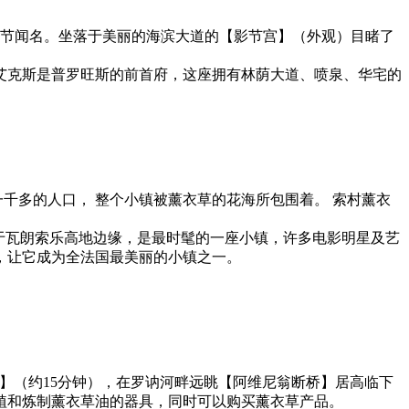
影节闻名。坐落于美丽的海滨大道的【影节宫】（外观）目睹了
道）；艾克斯是普罗旺斯的前首府，这座拥有林荫大道、喷泉、华宅的
有一千多的人口， 整个小镇被薰衣草的花海所包围着。 索村薰衣
。
立于瓦朗索乐高地边缘，是最时髦的一座小镇，许多电影明星及艺
，让它成为全法国最美丽的小镇之一。
院】（约15分钟），在罗讷河畔远眺【阿维尼翁断桥】居高临下
植和炼制薰衣草油的器具，同时可以购买薰衣草产品。