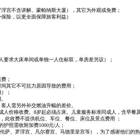
罗浮宫不含讲解、蒙帕纳斯大厦），其它为外观或免费；
外保险，以更全面保障旅客利益）
如客人要求大床单间或单独一人住标双，单房差另议）；
运费；
时间其它不可抗力原因导致的费用；
用）；
用。
，客人需另外补交燃油升幅的差价。
占床按成人价格收费。8岁起必须占床。儿童服务标准同成人，含早餐
收费，此收费不提供机位、车位、餐位、床位及景点费用 ；
护照需收附加费1000元/人；
罗伦萨、罗浮宫、凡尔赛宫、马德里皇宫等），为了感谢他们的热