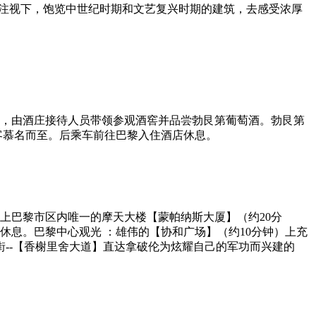
的注视下，饱览中世纪时期和文艺复兴时期的建筑，去感受浓厚
窖，由酒庄接待人员带领参观酒窖并品尝勃艮第葡萄酒。勃艮第
游客慕名而至。后乘车前往巴黎入住酒店休息。
上巴黎市区内唯一的摩天大楼【蒙帕纳斯大厦】（约20分
休息。巴黎中心观光 ：雄伟的【协和广场】（约10分钟）上充
--【香榭里舍大道】直达拿破伦为炫耀自己的军功而兴建的