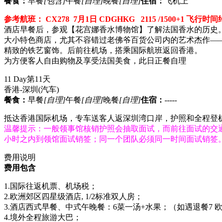
餐食：
早餐
[包含]
午餐
[自理]
晚餐
[自理]
住宿：
飞机上
参考航班： CX278 7月1日 CDGHKG 2115 /1500+1 飞行时
酒店早餐后，参观【花宫娜香水博物馆】了解法国香水的历史
大小特色商店，尤其不容错过老佛爷百货公司内的艺术杰作—
精致的铁艺窗饰。后前往机场，搭乘国际航班返回香港。
为方便客人自由购物及享受法国美食，此日正餐自理
11 Day
第11天
香港-深圳
(汽车)
餐食：
早餐
[自理]
午餐
[自理]
晚餐
[自理]
住宿：
-----
抵达香港国际机场，专车送客人返深圳湾口岸，护照和全程登
温馨提示：一般领事馆核销护照会抽取面试，而前往面试的交通
小时之内到领馆面试销签；同一个团队必须同一时间面试销签
费用说明
费用包含
1.国际往返机票、机场税；
2.欧洲郊区四星级酒店, 1/2标准双人房；
3.酒店西式早餐、中式午晚餐：6菜一汤+水果；（如遇退餐7 
4.境外全程旅游大巴；