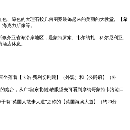
红色、绿色的大理石按几何图案装饰起来的美丽的大教堂。【希
、海克力斯像等。
。
区拉斯佩齐亚省海沿岸地区，是蒙特罗索、韦尔纳扎、科尔尼利亚、
镇酒店休息。
围坐落着【卡洛·费利切剧院】（外观）和【公爵府】（外
的炮台，从广场(东北侧)放眼望去可看到摩纳哥蒙特卡洛港口
漫步于有“英国人散步大道”之称的【英国海滨大道】（约20分