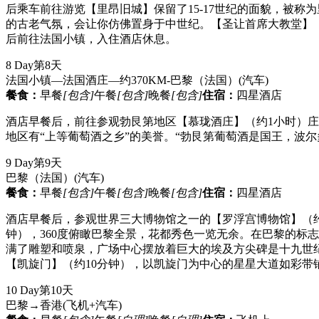
后乘车前往游览【里昂旧城】保留了15-17世纪的面貌，被
的古老气氛，会让你仿佛置身于中世纪。【圣让首席大教堂】
后前往法国小镇，入住酒店休息。
8 Day
第8天
法国小镇—法国酒庄—约370KM-巴黎（法国）
(汽车)
餐食：
早餐
[包含]
午餐
[包含]
晚餐
[包含]
住宿：
四星酒店
酒店早餐后，前往参观勃艮第地区【慕珑酒庄】（约1小时）庄
地区有“上等葡萄酒之乡”的美誉。“勃艮第葡萄酒是国王，波
9 Day
第9天
巴黎（法国）
(汽车)
餐食：
早餐
[包含]
午餐
[包含]
晚餐
[包含]
住宿：
四星酒店
酒店早餐后，参观世界三大博物馆之一的【罗浮宫博物馆】（约
钟），360度俯瞰巴黎全景，花都秀色一览无余。在巴黎的标
满了雕塑和喷泉，广场中心摆放着巨大的埃及方尖碑是十九世
【凯旋门】（约10分钟），以凯旋门为中心的星星大道如彩带
10 Day
第10天
巴黎→香港
(飞机+汽车)