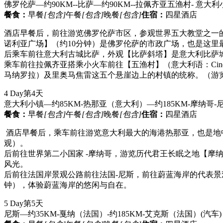
佛罗伦萨—约90KM--比萨—约90KM--拉佩齐亚五渔村- 意大利
餐食：
早餐
[包含]
午餐
[包含]
晚餐
[包含]
住宿：
四星酒店
酒店早餐后，前往游览佛罗伦萨市区，参观世界五大教堂之一
诺利亚广场】（约10分钟）是佛罗伦萨的市政广场，也是这
后乘车前往意大利古城比萨，外观【比萨斜塔】是意大利比萨
乘车前往拉佩齐亚搭乘小火车前往【五渔村】（意大利语：Cin
马纳罗拉）及里奥马焦雷这五个悬崖边上的村镇的统称。（游
4 Day
第4天
意大利小镇—约85KM-热那亚（意大利）—约185KM-摩纳哥
餐食：
早餐
[包含]
午餐
[包含]
晚餐
[包含]
住宿：
四星酒店
酒店早餐后，乘车前往游览意大利最大的海港热那亚，也是地
观）。
后前往世界第二小国家 -摩纳哥，游览历代君王长眠之地【摩
风光。
后前往法国岸景观公路前往法国-尼斯，前往蔚蓝海岸的代表景观-天
钟），体验蔚蓝海岸的悠闲与自在。
5 Day
第5天
尼斯—约35KM-戛纳（法国）-约185KM-艾克斯（法国）
(汽车)