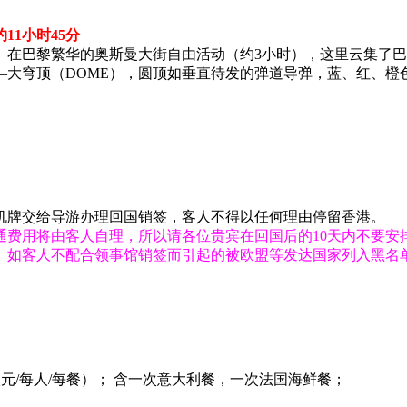
间约11小时45分
。在巴黎繁华的奥斯曼大街自由活动（约3小时），这里云集了
—大穹顶（DOME），圆顶如垂直待发的弹道导弹，蓝、红、橙
机牌交给导游办理回国销签，客人不得以任何理由停留香港。
费用将由客人自理，所以请各位贵宾在回国后的10天内不要安
。如客人不配合领事馆销签而引起的被欧盟等发达国家列入黑名
欧元/每人/每餐）； 含一次意大利餐，一次法国海鲜餐；