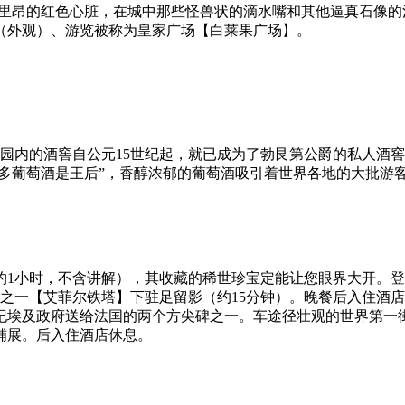
称为里昂的红色心脏，在城中那些怪兽状的滴水嘴和其他逼真石像
（外观）、游览被称为皇家广场【白莱果广场】。
园内的酒窖自公元15世纪起，就已成为了勃艮第公爵的私人酒
尔多葡萄酒是王后”，香醇浓郁的葡萄酒吸引着世界各地的大批
1小时，不含讲解），其收藏的稀世珍宝定能让您眼界大开。登
志之一【艾菲尔铁塔】下驻足留影（约15分钟）。晚餐后入住酒店
纪埃及政府送给法国的两个方尖碑之一。车途径壮观的世界第一街
铺展。后入住酒店休息。