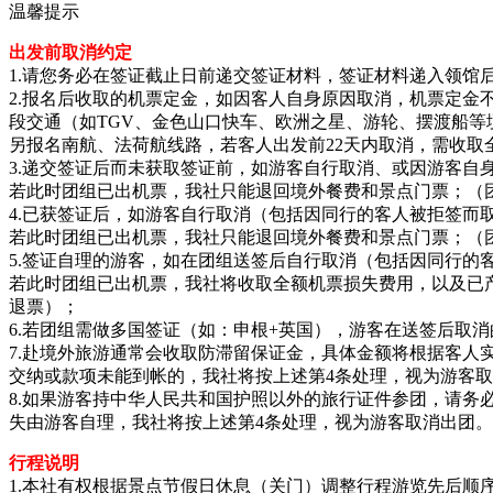
温馨提示
出发前取消约定
1.请您务必在签证截止日前递交签证材料，签证材料递入领馆后，
2.报名后收取的机票定金，如因客人自身原因取消，机票定金不
段交通（如TGV、金色山口快车、欧洲之星、游轮、摆渡船等
另报名南航、法荷航线路，若客人出发前22天内取消，需收取
3.递交签证后而未获取签证前，如游客自行取消、或因游客自身
若此时团组已出机票，我社只能退回境外餐费和景点门票；（
4.已获签证后，如游客自行取消（包括因同行的客人被拒签而取
若此时团组已出机票，我社只能退回境外餐费和景点门票；（
5.签证自理的游客，如在团组送签后自行取消（包括因同行的客
若此时团组已出机票，我社将收取全额机票损失费用，以及已
退票）；
6.若团组需做多国签证（如：申根+英国），游客在送签后取消
7.赴境外旅游通常会收取防滞留保证金，具体金额将根据客
交纳或款项未能到帐的，我社将按上述第4条处理，视为游客
8.如果游客持中华人民共和国护照以外的旅行证件参团，请
失由游客自理，我社将按上述第4条处理，视为游客取消出团。
行程说明
1.本社有权根据景点节假日休息（关门）调整行程游览先后顺