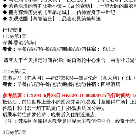
◆ 紫色浪漫的普罗旺斯小镇 –【瓦伦索勒】，一望无际的薰衣
◆ 拥有辉煌历史的【里昂老城】，仿佛置身于中世纪
◆ 参观法国【慕隆酒庄】，品尝勃艮第葡萄酒
行程安排
1 Day
第1天
深圳-香港
(汽车)
餐食：
早餐
[自理]
午餐
[自理]
晚餐
[自理]
住宿：
飞机上
请客人于当天指定时间在深圳蛇口游轮中心集合，由专业导游带
2 Day
第2天
香港罗马（梵蒂冈）—约2705KM—佛罗伦萨（意大利）
(飞机
餐食：
早餐
[自理]
午餐
[包含]
晚餐
[包含]
住宿：
四星酒店
参考航班：CX293 6月23日 HKGFCO 0040/0725飞行时间约 1
抵达后，前往世界上最小的国家梵蒂冈,参观【圣彼得广场】上
兽场】和【君士坦丁凯旋门】(外观共约20分钟)。
后乘车前往佛罗伦萨，晚餐后入住附近酒店。
（注 ：梵蒂冈圣彼得大教堂是世界天主教信仰中心，经常于
3 Day
第3天