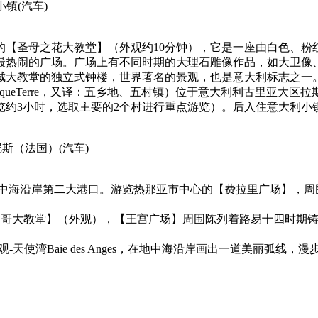
小镇
(汽车)
的【圣母之花大教堂】（外观约10分钟），它是一座由白色、粉
里最热闹的广场。广场上有不同时期的大理石雕像作品，如大卫像
城大教堂的独立式钟楼，世界著名的景观，也是意大利标志之一
queTerre，又译：五乡地、五村镇）位于意大利利古里亚大
览约3小时，选取主要的2个村进行重点游览）。后入住意大利小
-尼斯（法国）
(汽车)
中海沿岸第二大港口。游览热那亚市中心的【费拉里广场】，周
纳哥大教堂】（外观），【王宫广场】周围陈列着路易十四时期铸
使湾Baie des Anges，在地中海沿岸画出一道美丽弧线，