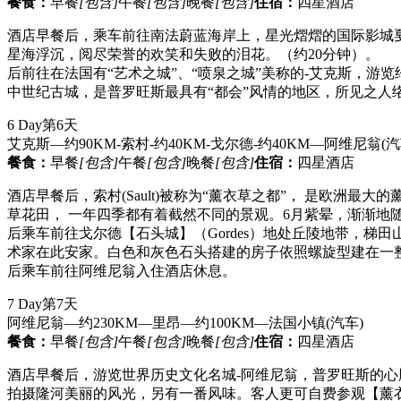
餐食：
早餐
[包含]
午餐
[包含]
晚餐
[包含]
住宿：
四星酒店
酒店早餐后，乘车前往南法蔚蓝海岸上，星光熠熠的国际影城
星海浮沉，阅尽荣誉的欢笑和失败的泪花。（约20分钟）。
后前往在法国有“艺术之城”、“喷泉之城”美称的-艾克斯，游览
中世纪古城，是普罗旺斯最具有“都会”风情的地区，所见之人
6 Day
第6天
艾克斯—约90KM-索村-约40KM-戈尔德-约40KM—阿维尼翁
(汽
餐食：
早餐
[包含]
午餐
[包含]
晚餐
[包含]
住宿：
四星酒店
酒店早餐后，索村(Sault)被称为“薰衣草之都”， 是欧洲
草花田， 一年四季都有着截然不同的景观。6月紫晕，渐渐地
后乘车前往戈尔德【石头城】（Gordes）地处丘陵地带，
术家在此安家。白色和灰色石头搭建的房子依照螺旋型建在一
后乘车前往阿维尼翁入住酒店休息。
7 Day
第7天
阿维尼翁—约230KM—里昂—约100KM—法国小镇
(汽车)
餐食：
早餐
[包含]
午餐
[包含]
晚餐
[包含]
住宿：
四星酒店
酒店早餐后，游览世界历史文化名城-阿维尼翁，普罗旺斯的心
拍摄隆河美丽的风光，另有一番风味。客人更可自费参观【薰