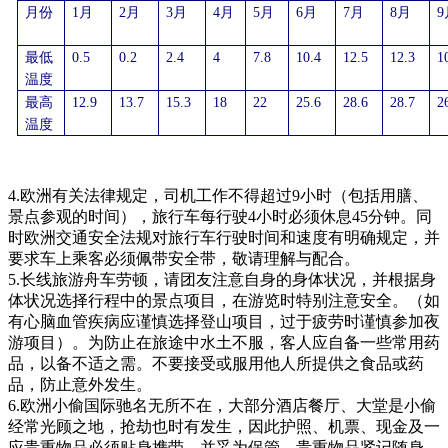
月份
1月
2月
3月
4月
5月
6月
7月
8月
9
最低
0.5
0.2
2.4
4
7.8
10.4
12.5
12.3
1
温度
最高
12.9
13.7
15.3
18
22
25.6
28.6
28.7
2
温度
4.欧洲有关法律规定，司机工作不得超过9小时（包括用膳、
景点参观的时间），旅行车每行驶4小时必须休息45分钟。同
时欧洲交通安全法规对旅行车行驶时间和速度有明确规定，并
要求车上乘客必须佩带安全带，敬请理解与配合。
5.长线旅游舟车劳顿，请团友注意自身的身体状况，并根据身
体状况选择行程中的景点项目，在游览时特别注意安全。（如
有心脑血管疾病应谨慎选择登山项目，过于疲劳时谨慎参加夜
游项目）。为防止在旅途中水土不服，客人应自备一些常用药
品，以备不适之需。不要接受或服用他人所提供之食品或药
品，防止意外发生。
6.欧洲小偷国际驰名无所不在，大部分酒店餐厅、大堂是小偷
经常光顾之地，抢劫也时有发生，因此护照、机票、现金及一
应贵重物品必须贴身携带，并妥为保管。贵重物品紧记随身