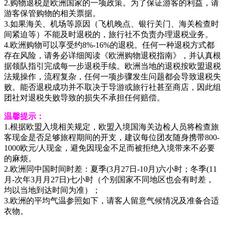
2.购物退税是欧洲国家的一项政策。为了保证游客的利益，请
游客保管购物的相关票据。
3.如果海关、机场等原因（飞机晚点、银行关门、海关检查时
间紧迫等）不能及时退税的，旅行社不负责办理退税业务。
4.欧洲购物可以享受约8%-16%的退税。任何一种退税方式都
存在风险，请务必详细阅读《欧洲购物退税指南》，并认真根
据领队指引完成每一步退税手续。欧洲当地的退税按欧盟退税
法规操作，流程复杂，任何一项步骤发生问题都会导致退税失
败。能否退税成功并不取决于导游或旅行社甚至商店，因此组
团社对退税失败导致的损失不承担任何赔偿。
温馨提示：
1.根据欧盟入境相关规定，欧盟入境国海关边检人员将检查旅
客现金是否足够旅程期间的开支，建议每位团友随身携带800-
1000欧元/人现金，避免因现金不足而被拒绝入境带来不必要
的麻烦。
2.欧洲同中国时间时差：夏季(3月27日-10月)六小时；冬季(11
月-次年3月月27日)七小时（个别国家不同地区也会有时差，
均以当地到达时间为准）；
3.欧洲的平均气温参照如下，请客人留意气候情况及准备合适
衣物。