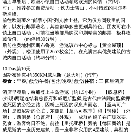
酒店早餐后，欧洲小镇自由活动领略欧洲的风情 （约3小
时）。推荐参加自费活动 ：铁力士雪山，不可错过的阿尔卑
斯名峰。
前往欧洲著名"邮票小国"列支敦士登。它为仅方圆数里的国
家，以发行邮票著名，其首都华多兹更别具特色。团友可在小
镇上自由活动，可前往当地邮局购买印刷精美的邮票，极具收
藏价值。（约停留30分钟）。
后前往奥地利因斯布鲁克，游览该市中心标志【黄金屋顶】
（外观），楼顶使用了2657枚金泊。在充满古典优美建筑的古
城内自由活动（约45分钟）。
10 Day
第10天
因斯布鲁克-约350KM威尼斯（意大利）
(汽车)
餐食：
早餐
[包含]
午餐
[包含]
晚餐
[包含]
住宿：
三-四星酒店
酒店早餐后，乘船登上主岛游览（约1.5小时）：【叹息桥】
(外观)两端连结着总督府和威尼斯监狱,是古代由法院向监狱押
送死囚的必经之路，因桥上死囚的叹息声而名。【圣马可广
场】是威尼斯的心脏，东侧是【圣马可教堂】和【钟楼】（外
观），西侧是【总督府】（外观），成群的鸽子在广场戏耍、
觅食，游客终日不绝。前往【里托亚桥】旁的【德国商馆】是
威尼斯的一座历史建筑，是一座非常实用的4层建筑，典型的