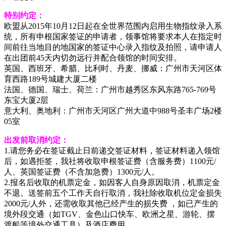
特别约定：
欧盟从2015年10月12日起在全世界范围内启用生物指纹录入系
统，所有申根国家签证的申请者，领事馆将要求本人在指定时
间前往当地目的地国家的签证中心录入指纹及拍照，请申请人
在出团前45天内切勿远行并配合领馆的时间安排。
英国、西班牙、希腊、比利时、丹麦、挪威：广州市天河区体
育西路189号城建大厦二楼
法国、德国、瑞士、荷兰：广州市越秀区东风东路765-769号
东宝大厦2层
意大利、奥地利：广州市天河区广州大道中988号圣丰广场2楼
05室
出发前取消约定：
1.请您务必在签证截止日前递交签证材料，签证材料递入领馆
后，如遇拒签，我社将收取申根签证费（含服务费）1100元/
人、英国签证费（不含加急费）1300元/人。
2.报名后收取的机票定金，如因客人自身原因取消，机票定金
不退。送签前五个工作天自行取消，我社除收取机位定金损失
2000元/人外，还需收取其他已经产生的损失费 ，如已产生的
境外段交通（如TGV、金色山口快车、欧洲之星、游轮、摆
渡船等境外交通工具）及酒店费用。