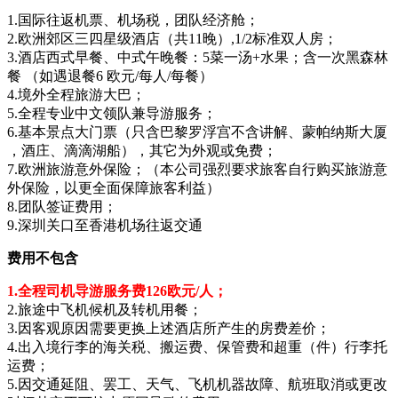
1.国际往返机票、机场税，团队经济舱；
2.欧洲郊区三四星级酒店（共11晚）,1/2标准双人房；
3.酒店西式早餐、中式午晚餐：5菜一汤+水果；含一次黑森林
餐 （如遇退餐6 欧元/每人/每餐）
4.境外全程旅游大巴；
5.全程专业中文领队兼导游服务；
6.基本景点大门票（只含巴黎罗浮宫不含讲解、蒙帕纳斯大厦
，酒庄、滴滴湖船），其它为外观或免费；
7.欧洲旅游意外保险；（本公司强烈要求旅客自行购买旅游意
外保险，以更全面保障旅客利益）
8.团队签证费用；
9.深圳关口至香港机场往返交通
费用不包含
1.全程司机导游服务费126欧元/人；
2.旅途中飞机候机及转机用餐；
3.因客观原因需要更换上述酒店所产生的房费差价；
4.出入境行李的海关税、搬运费、保管费和超重（件）行李托
运费；
5.因交通延阻、罢工、天气、飞机机器故障、航班取消或更改