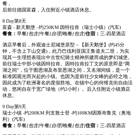
餐 。
后前往德国富森，入住附近小镇酒店休息。
8 Day
第8天
富森 - 新天鹅堡 –约250KM 因特拉肯（瑞士小镇）
(汽车)
餐食：
早餐
[包含]
午餐
[自理]
晚餐
[包含]
住宿：
三-四星酒店
酒店早餐后，外观迪士尼城堡原型－【新天鹅堡】(约45分
钟，不含上下山交通)，此乃巴伐利亚国王鲁道夫二世，为实
现其一生理想表现出中古世纪骑士精神所建而成的梦幻城堡。
前往瑞士中部小镇因特拉肯。因特拉肯拉丁文的原意即是“两
湖之间”，位于图恩湖及布里恩湖之间，又名湖间镇，是一个
标准因观光而兴起的小镇。也因为是前往少女峰的必经之地，
因此成为了欧洲著名的度假胜地。在镇中心的何维克街自由活
动，悠闲自在于宽广绿地（约2小时）。后入住附近小镇酒店
休息。
9 Day
第9天
瑞士小镇 -约200KM 列支敦士登 -约169KM因斯布鲁克（奥地
利）
(汽车)
餐食：
早餐
[包含]
午餐
[自理]
晚餐
[包含]
住宿：
三-四星酒店