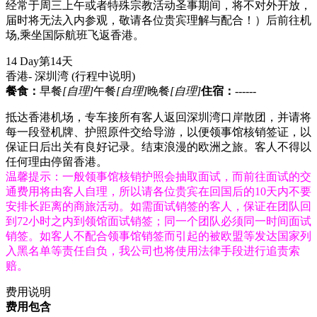
经常于周三上午或者特殊宗教活动圣事期间，将不对外开放，
届时将无法入内参观，敬请各位贵宾理解与配合！）后前往机
场,乘坐国际航班飞返香港。
14 Day
第14天
香港- 深圳湾
(行程中说明)
餐食：
早餐
[自理]
午餐
[自理]
晚餐
[自理]
住宿：
------
抵达香港机场，专车接所有客人返回深圳湾口岸散团，并请将
每一段登机牌、护照原件交给导游，以便领事馆核销签证，以
保证日后出关有良好记录。结束浪漫的欧洲之旅。客人不得以
任何理由停留香港。
温馨提示：一般领事馆核销护照会抽取面试，而前往面试的交
通费用将由客人自理，所以请各位贵宾在回国后的10天内不要
安排长距离的商旅活动。如需面试销签的客人，保证在团队回
到72小时之内到领馆面试销签；同一个团队必须同一时间面试
销签。如客人不配合领事馆销签而引起的被欧盟等发达国家列
入黑名单等责任自负，我公司也将使用法律手段进行追责索
赔。
费用说明
费用包含