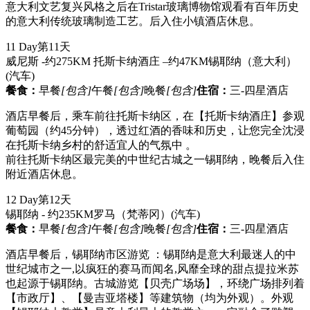
意大利文艺复兴风格之后在Tristar玻璃博物馆观看有百年历史
的意大利传统玻璃制造工艺。后入住小镇酒店休息。
11 Day
第11天
威尼斯 -约275KM 托斯卡纳酒庄 –约47KM锡耶纳（意大利）
(汽车)
餐食：
早餐
[包含]
午餐
[包含]
晚餐
[包含]
住宿：
三-四星酒店
酒店早餐后，乘车前往托斯卡纳区，在【托斯卡纳酒庄】参观
葡萄园（约45分钟），透过红酒的香味和历史，让您完全沈浸
在托斯卡纳乡村的舒适宜人的气氛中 。
前往托斯卡纳区最完美的中世纪古城之一锡耶纳，晚餐后入住
附近酒店休息。
12 Day
第12天
锡耶纳 - 约235KM罗马（梵蒂冈）
(汽车)
餐食：
早餐
[包含]
午餐
[包含]
晚餐
[包含]
住宿：
三-四星酒店
酒店早餐后，锡耶纳市区游览 ：锡耶纳是意大利最迷人的中
世纪城市之一,以疯狂的赛马而闻名,风靡全球的甜点提拉米苏
也起源于锡耶纳。古城游览【贝壳广场场】，环绕广场排列着
【市政厅】、【曼吉亚塔楼】等建筑物（均为外观）。外观