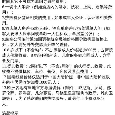
时间其它不可抗力原因导致的费用；
6.一切个人消费（例如酒店内的酒水、洗衣、上网、通讯等费
用）；
7.护照费及签证相关的费用，如未成年人公证，认证等相关费
用。
8.酒店单人房差45欧/人/晚。酒店单房差仅指普通单人间（如
客人要求大床单间或单独一人住标双，单房差另议）；
9.航空公司临时通知因调整航空燃油价格而导致机票价格上
升，客人需另外补交燃油升幅的差价。
10.8 岁以下（不含8岁）不占床按成人价格减少800元，占床按
成人价格收费。8岁起必须占床。儿童服务标准同成人，含早
餐及门票。
11.婴儿收费 ：2周岁以下（不含2周岁）的执行婴儿收费，此
收费不提供机位、车位、餐位、床位及景点费用 ；
12.国泰线路价格仅适用于中国大陆护照，非中国大陆护照以
外的护照需收附加费1000元/人；
13.欧洲各地有当地官方导游讲解（例如 ：威尼斯、罗马、佛
罗伦萨、罗浮宫、凡尔赛宫、马德里皇宫瑞典市政厅、雅典卫
城等），为了感谢他们的热忱服务，请另付上小费EUR1/
人。
温馨提示