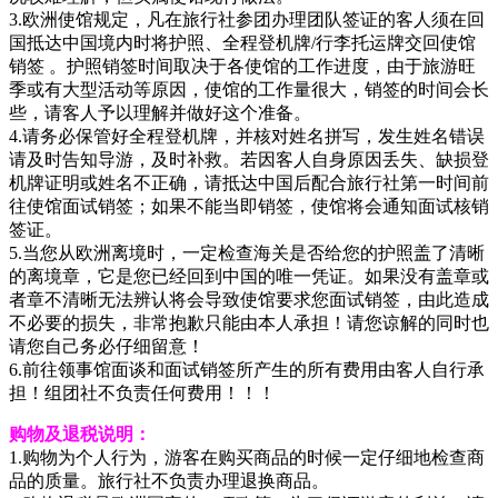
3.欧洲使馆规定，凡在旅行社参团办理团队签证的客人须在回
国抵达中国境内时将护照、全程登机牌/行李托运牌交回使馆
销签 。护照销签时间取决于各使馆的工作进度，由于旅游旺
季或有大型活动等原因，使馆的工作量很大，销签的时间会长
些，请客人予以理解并做好这个准备。
4.请务必保管好全程登机牌，并核对姓名拼写，发生姓名错误
请及时告知导游，及时补救。若因客人自身原因丢失、缺损登
机牌证明或姓名不正确，请抵达中国后配合旅行社第一时间前
往使馆面试销签；如果不能当即销签，使馆将会通知面试核销
签证。
5.当您从欧洲离境时，一定检查海关是否给您的护照盖了清晰
的离境章，它是您已经回到中国的唯一凭证。如果没有盖章或
者章不清晰无法辨认将会导致使馆要求您面试销签，由此造成
不必要的损失，非常抱歉只能由本人承担！请您谅解的同时也
请您自己务必仔细留意！
6.前往领事馆面谈和面试销签所产生的所有费用由客人自行承
担！组团社不负责任何费用！！！
购物及退税说明：
1.购物为个人行为，游客在购买商品的时候一定仔细地检查商
品的质量。旅行社不负责办理退换商品。