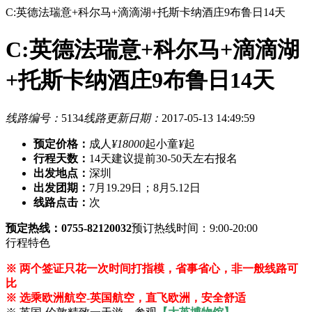
C:英德法瑞意+科尔马+滴滴湖+托斯卡纳酒庄9布鲁日14天
C:英德法瑞意+科尔马+滴滴湖
+托斯卡纳酒庄9布鲁日14天
线路编号：
5134
线路更新日期：
2017-05-13 14:49:59
预定价格：
成人
¥18000
起
小童
¥
起
行程天数：
14天
建议提前30-50天左右报名
出发地点：
深圳
出发团期：
7月19.29日；8月5.12日
线路点击：
次
预定热线：0755-82120032
预订热线时间：9:00-20:00
行程特色
※ 两个签证只花一次时间打指模，省事省心，非一般线路可
比
※ 选乘欧洲航空-英国航空，直飞欧洲，安全舒适