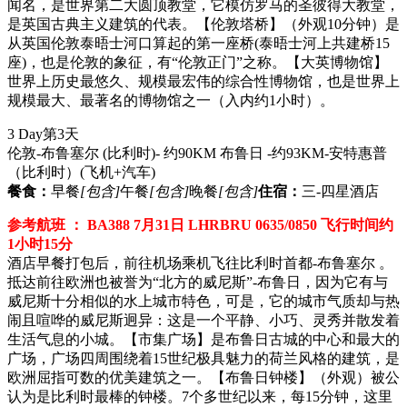
闻名，是世界第二大圆顶教堂，它模仿罗马的圣彼得大教堂，
是英国古典主义建筑的代表。【伦敦塔桥】（外观10分钟）是
从英国伦敦泰晤士河口算起的第一座桥(泰晤士河上共建桥15
座)，也是伦敦的象征，有“伦敦正门”之称。【大英博物馆】
世界上历史最悠久、规模最宏伟的综合性博物馆，也是世界上
规模最大、最著名的博物馆之一（入内约1小时）。
3 Day
第3天
伦敦-布鲁塞尔 (比利时)- 约90KM 布鲁日 -约93KM-安特惠普
（比利时）
(飞机+汽车)
餐食：
早餐
[包含]
午餐
[包含]
晚餐
[包含]
住宿：
三-四星酒店
参考航班 ： BA388 7月31日 LHRBRU 0635/0850 飞行时间约
1小时15分
酒店早餐打包后，前往机场乘机飞往比利时首都-布鲁塞尔 。
抵达前往欧洲也被誉为“北方的威尼斯”-布鲁日，因为它有与
威尼斯十分相似的水上城市特色，可是，它的城市气质却与热
闹且喧哗的威尼斯迥异：这是一个平静、小巧、灵秀并散发着
生活气息的小城。【市集广场】是布鲁日古城的中心和最大的
广场，广场四周围绕着15世纪极具魅力的荷兰风格的建筑，是
欧洲屈指可数的优美建筑之一。【布鲁日钟楼】（外观）被公
认为是比利时最棒的钟楼。7个多世纪以来，每15分钟，这里