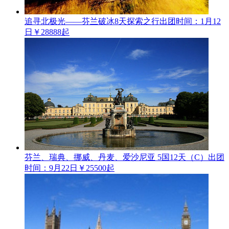
追寻北极光——芬兰破冰8天探索之行
出团时间：1月12
日
￥28888起
芬兰、瑞典、挪威、丹麦、爱沙尼亚 5国12天（C）
出团
时间：9月22日
￥25500起