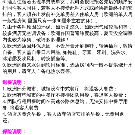
6. 酒店住宿若出现单男或单女，我司会按照报名先后的顺序安
排同性客人同住，若客人不接受此种方式或经协调最终不能安
排的，客人须在出发前补交单房差入住单人房（欧洲的单人房
一般指房间 里面只有一张90厘米左右的床）。
7. 由于各种原因如环保、如历史悠久、如欧洲气候较温和等，
较多酒店无空调设备；欧洲各国普遍纬度较高，夏天没空调室
内也较为凉爽，敬请多多理解！
8. 欧洲酒店因环保原因，不设牙膏牙刷拖鞋，转换插座，敬请
自备。客人需自带日常用品, 如拖鞋、牙膏、牙刷、洗头水、
沐浴露及吹风机，转换插座等。
9. 欧洲的自来水达到饮用标准，酒店房间内一般不提供烧开水
的用具，请客人自备电热水壶等。
退餐说明：
1. 欧洲部分城市、城镇没有中式餐厅，将退客人餐费；
2. 欧洲有些城市的中餐厅不接待团队用餐，将退客人餐费；
3. 团队行程用餐时间在高速公路休息站，无法安排中餐厅用
餐, 将退客人餐费；
4. 酒店房费含早餐 ，客人放弃酒店安排的早餐，无费用退
还。
保险说明：