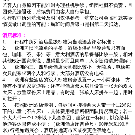
若客人自身原因不能准时办理登机手续，组团社概不负责，且
团费无法退还，后续费用由客人自行承担。
4. 行程中所列航班号及时间仅供参考，航空公司会临时就实际
情况做出调整的可能；航班时间后缀+1是指第二天抵达。
酒店标准：
1. 行程中所列酒店星级标准为当地酒店评定标准；
2. 欧洲习惯吃简单的早餐，酒店提供的早餐通常只有面
包、咖啡、茶、果汁等；意大利酒店的早餐都比较一般，相对
其他欧洲国家来说，显得量少而且简单，入乡随俗请您理解；
3. 欧洲的三、四星级酒店大堂都比较小，无商场，电梯每
次只能乘坐两个人和行李，大部分酒店没有电梯；
4. 欧洲有些酒店的双人标准房会设置一大一小两张床，方
便有小孩的家庭游客；还有些酒店双人房只设置一张大的双人
大床，放置双份床上用品，有时是二张单人床拼在一起，用时
可拉开；
5. 按照欧洲酒店惯例，每标间可接待两大人带一个1.2米以
下的儿童（不占床），具体费用根据所报团队情况而定；若一
个大人带一个1.2米以下儿童参团，建议住一标间，以免给其
他游客休息造成不便；（欧洲酒店床普通尺寸90厘米X190厘
米) 行程如遇展会，酒店将远离市区或变更住宿地点。