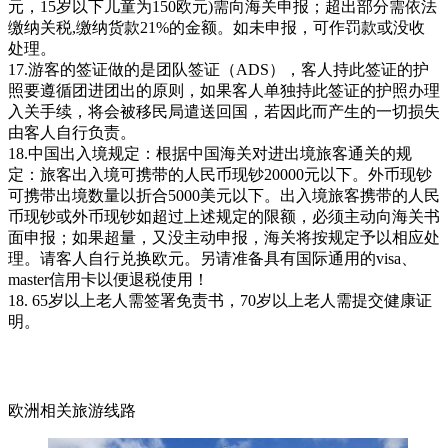
元，15岁以下儿童为150欧元)需向海关申报；超出部分需依法
缴纳关税,缴纳货款21%的金额。如未申报，可作罚款或没收
处理。
17.游客的签证做的是团队签证（ADS），客人持此签证的护
照要遵循团进团出的原则，如果客人单独持此签证的护照办理
入关手续，将会被移民局遣送回国，若因此而产生的一切损失
由客人自行负责。
18.中国出入境规定：根据中国海关对进出境旅客通关的规
定：旅客出入境可携带的人民币现钞20000元以下。外币现钞
可携带出境数量以折合5000美元以下。出入境旅客携带的人民
币现钞或外币现钞如超过上述规定的限额，必须主动向海关书
面申报；如果超量，又没主动申报，海关将按规定予以相应处
理。请客人自行兑换欧元。另请准备具有国际通用的visa、
master信用卡以便退税使用！
18. 65岁以上老人需签署免责书，70岁以上老人需提交健康证
明。
欧洲相关旅游线路