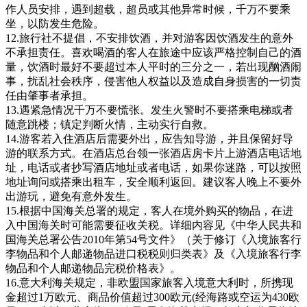
作人员安排，遇到超载，超员或其他异常时候，千万不要乘
坐，以防发生危险。
12.旅行社不提倡，不安排饮酒，并对游客因饮酒发生的意外
不承担责任。喜欢喝酒的客人在旅途中应该严格控制自己的酒
量，饮酒时最好不要超过本人平时的三分之一，若出现酗酒闹
事，扰乱社会秩序，侵害他人权益以及造成自身损害的一切责
任由肇事者承担。
13.遇紧急情况千万不要慌张。发生火警时不要搭乘电梯或者
随意跳楼；镇定判断火情，主动实行自救。
14.游客若入住酒店后需要外出，应告知导游，并且保留好导
游的联系方式。在酒店总台领一张酒店房卡片上游酒店电话地
址，电话或者抄写酒店地址或者电话，如果你迷路，可以按照
地址询问或搭乘出租车，安全顺利返回。建议客人晚上不要外
出游玩，避免有意外发生。
15.根据中国海关总署的规定，客人在境外购买的物品，在进
入中国海关时可能需要征收关税。详细内容见《中华人民共和
国海关总署公告2010年第54号文件》（关于修订《入境旅客行
李物品和个人邮递物品进口税税则归类表》及《入境旅客行李
物品和个人邮递物品完税价格表》。
16.意大利海关规定，非欧盟国家旅客入境意大利时，所携现
金超过1万欧元、商品价值超过300欧元(经海路或空运为430欧