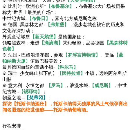
※ 英国-伦敦精致一天游，参观
【大英博物馆】
※ 比利时-“欧洲心脏”
【布鲁塞尔】
，布鲁塞尔大广场被雨果
称为“世界上最美的广场”；
中世纪古城-
【布鲁日】
，素有北方威尼斯之称
※ 德国 -黑森林之都–
【弗莱堡】
，漫步老城会被它的历史和
文化深深打动；
外观童话城堡
【新天鹅堡】
是德国象征；
领略黑森林，走进
【滴滴湖】
乘船畅游，品尝德国
【黑森林特
色餐】
※ 法国 - 巴黎浪漫花都，参观
【罗浮宫博物馆】
、登临
【蒙
帕纳斯大厦
】
俯瞰巴黎美景；
最具德国血统的童话小镇-
【科尔马】
※ 瑞士 -少女峰山脚下的】
【因特拉肯】
小镇，远眺阿尔卑斯
山脉
※ 意大利 –永恒之都–
【罗马】
，浪漫水城-
【威尼斯】
，中世
纪古城 -
【锡耶纳】
；
朝圣之地 –
【梵蒂冈】
；
探访【托斯卡纳酒庄】，托斯卡纳得天独厚的风土气候孕育出
闻名遐迩的绝世佳酿——托斯卡纳葡萄酒。
行程安排