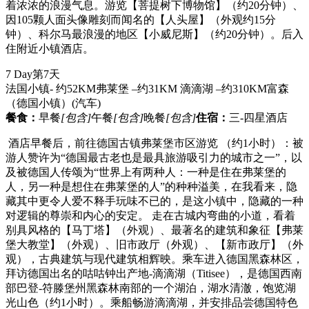
着浓浓的浪漫气息。游览【菩提树下博物馆】（约20分钟）、
因105颗人面头像雕刻而闻名的【人头屋】（外观约15分
钟）、科尔马最浪漫的地区【小威尼斯】（约20分钟）。后入
住附近小镇酒店。
7 Day
第7天
法国小镇- 约52KM弗莱堡 –约31KM 滴滴湖 –约310KM富森
（德国小镇）
(汽车)
餐食：
早餐
[包含]
午餐
[包含]
晚餐
[包含]
住宿：
三-四星酒店
酒店早餐后，前往德国古镇弗莱堡市区游览 （约1小时）：被
游人赞许为“德国最古老也是最具旅游吸引力的城市之一”，以
及被德国人传颂为“世界上有两种人：一种是住在弗莱堡的
人，另一种是想住在弗莱堡的人”的种种溢美，在我看来，隐
藏其中更令人爱不释手玩味不已的，是这小镇中，隐藏的一种
对逻辑的尊崇和内心的安定。 走在古城内弯曲的小道，看着
别具风格的【马丁塔】（外观）、最著名的建筑和象征【弗莱
堡大教堂】（外观）、旧市政厅（外观）、【新市政厅】（外
观），古典建筑与现代建筑相辉映。乘车进入德国黑森林区，
拜访德国出名的咕咕钟出产地-滴滴湖（Titisee），是德国西南
部巴登-符滕堡州黑森林南部的一个湖泊，湖水清澈，饱览湖
光山色（约1小时）。乘船畅游滴滴湖，并安排品尝德国特色