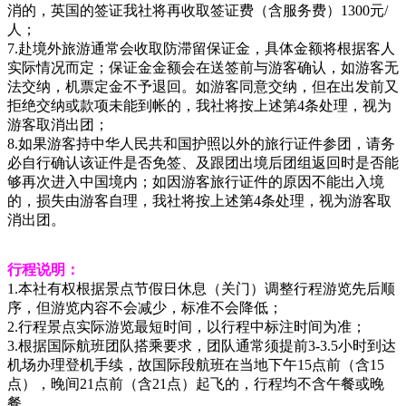
消的，英国的签证我社将再收取签证费（含服务费）1300元/
人；
7.赴境外旅游通常会收取防滞留保证金，具体金额将根据客人
实际情况而定；保证金金额会在送签前与游客确认，如游客无
法交纳，机票定金不予退回。如游客同意交纳，但在出发前又
拒绝交纳或款项未能到帐的，我社将按上述第4条处理，视为
游客取消出团；
8.如果游客持中华人民共和国护照以外的旅行证件参团，请务
必自行确认该证件是否免签、及跟团出境后团组返回时是否能
够再次进入中国境内；如因游客旅行证件的原因不能出入境
的，损失由游客自理，我社将按上述第4条处理，视为游客取
消出团。
行程说明：
1.本社有权根据景点节假日休息（关门）调整行程游览先后顺
序，但游览内容不会减少，标准不会降低；
2.行程景点实际游览最短时间，以行程中标注时间为准；
3.根据国际航班团队搭乘要求，团队通常须提前3-3.5小时到达
机场办理登机手续，故国际段航班在当地下午15点前（含15
点），晚间21点前（含21点）起飞的，行程均不含午餐或晚
餐。