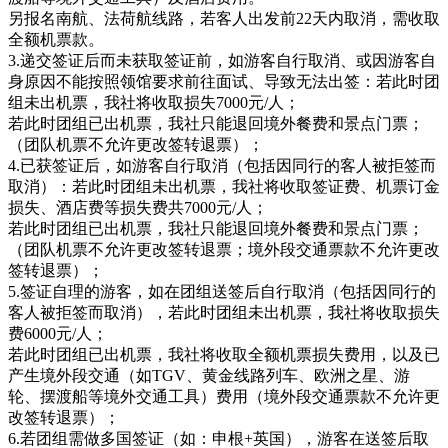
另报名南航、法荷航线路，若客人出发前22天内取消，需收取
全额机票款。
3.递交签证后而未获取签证前，如游客自行取消、或因游客自
身原因不能按照领馆要求前往面试、导致无法出签：若此时团
组未出机票，我社将收取损失7000元/人；
若此时团组已出机票，我社只能退回境外餐费和景点门票；
（团队机票不允许更改签转退票）；
4.已获签证后，如游客自行取消（包括因同行的客人被拒签而
取消）：若此时团组未出机票，我社将收取签证费、机票订金
损失、酒店费等损失费共7000元/人；
若此时团组已出机票，我社只能退回境外餐费和景点门票；
（团队机票不允许更改签转退票；境外段交通票款不允许更改
签转退票）；
5.签证自理的游客，如在团组送签后自行取消（包括因同行的
客人被拒签而取消），若此时团组未出机票，我社将收取损失
费6000元/人；
若此时团组已出机票，我社将收取全额机票损失费用，以及已
产生境外段交通（如TGV、黄金线路列车、欧洲之星、游
轮、摆渡船等境外交通工具）费用（境外段交通票款不允许更
改签转退票）；
6.若团组需做多国签证（如：申根+英国），游客在送签后取