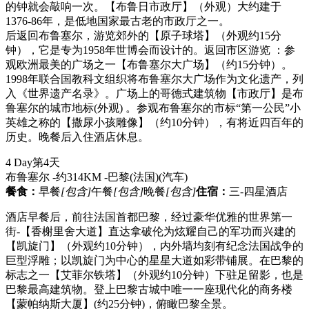
的钟就会敲响一次。【布鲁日市政厅】（外观）大约建于
1376-86年，是低地国家最古老的市政厅之一。
后返回布鲁塞尔，游览郊外的【原子球塔】（外观约15分
钟），它是专为1958年世博会而设计的。返回市区游览 ：参
观欧洲最美的广场之一【布鲁塞尔大广场】（约15分钟）。
1998年联合国教科文组织将布鲁塞尔大广场作为文化遗产，列
入《世界遗产名录》。广场上的哥德式建筑物【市政厅】是布
鲁塞尔的城市地标(外观) 。参观布鲁塞尔的市标“第一公民”小
英雄之称的【撒尿小孩雕像】（约10分钟），有将近四百年的
历史。晚餐后入住酒店休息。
4 Day
第4天
布鲁塞尔 -约314KM -巴黎(法国)
(汽车)
餐食：
早餐
[包含]
午餐
[包含]
晚餐
[包含]
住宿：
三-四星酒店
酒店早餐后，前往法国首都巴黎，经过豪华优雅的世界第一
街-【香榭里舍大道】直达拿破伦为炫耀自己的军功而兴建的
【凯旋门】（外观约10分钟），内外墙均刻有纪念法国战争的
巨型浮雕；以凯旋门为中心的星星大道如彩带铺展。在巴黎的
标志之一【艾菲尔铁塔】（外观约10分钟）下驻足留影，也是
巴黎最高建筑物。登上巴黎古城中唯一一座现代化的商务楼
【蒙帕纳斯大厦】(约25分钟)，俯瞰巴黎全景。