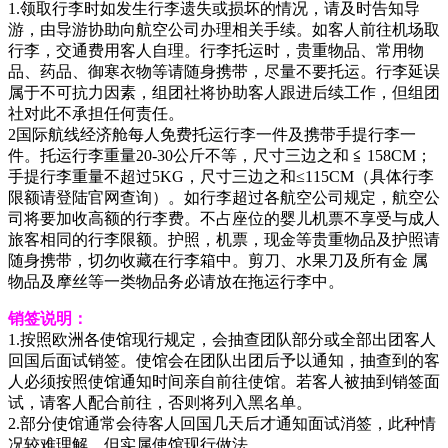
1.领取行李时如发生行李遗失或损坏的情况，请及时告知导
游，由导游协助向航空公司办理相关手续。如客人前往机场取
行李，交通费用客人自理。行李托运时，贵重物品、常用物
品、药品、御寒衣物等请随身携带，尽量不要托运。行李延误
属于不可抗力因素，组团社将协助客人跟进后续工作，但组团
社对此不承担任何责任。
2国际航线经济舱每人免费托运行李一件及携带手提行李一
件。托运行李重量20-30公斤不等，尺寸三边之和 ≦ 158CM；
手提行李重量不超过5KG，尺寸三边之和≤115CM（具体行李
限额请登陆官网查询）。如行李超过各航空公司规定，航空公
司将要加收高额的行李费。不占座位的婴儿机票不享受与成人
旅客相同的行李限额。护照，机票，现金等贵重物品及护照请
随身携带，切勿收藏在行李箱中。剪刀、水果刀及所有金 属
物品及摩丝等一类物品务必请放在拖运行李中。
销签说明：
1.按照欧洲各使馆现行规定，会抽查团队部分或全部出团客人
回国后面试销签。使馆会在团队出团后予以通知，抽查到的客
人必须按照使馆通知时间亲自前往使馆。若客人被抽到销签面
试，请客人配合前往，否则将列入黑名单。
2.部分使馆通常会待客人回国几天后才通知面试消签，此种情
况较难理解，但实属使馆现行做法。