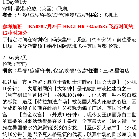
1 Day
第1天
深圳 -香港-伦敦（英国）
(飞机)
餐食：
早餐
[自理]
午餐
[自理]
晚餐
[自理]
住宿：
飞机上
参考航班： BA028 7月29日 HKGLHR 2345/0535 飞行时间约
12小时50分
于指定时间在深圳蛇口码头集中，乘船（约30分钟）前往香港
机场，在导游带领下乘坐国际航班飞往英国首都-伦敦。
2 Day
第2天
伦敦
(汽车)
餐食：
早餐
[自理]
午餐
[包含]
晚餐
[包含]
住宿：
三-四星酒店
抵达后，市区游览：矗立于泰晤士河畔的【国会大厦】（外观
10分钟），大厦附属的【大笨钟】是伦敦的标志性建筑之一。
【唐宁街10号首相府】（外观10分钟），让人有一种不怒自威
的感觉；途经【特拉加法广场】被英国人视为伦敦的心脏，因
为成群的鸽子长期在此栖居又被称为鸽子广场。英国当代的王
宫——【白金汉宫】（外观10分钟），现今女王伊丽莎白二世
的重要的国事活动都是在这里举行。全英最大的【唐人街】为
身在异国他乡的您慰籍淡淡的乡愁。【圣保罗大教堂】（外观
约10分钟）是巴洛克风格建筑的代表，以其壮观的圆形屋顶而