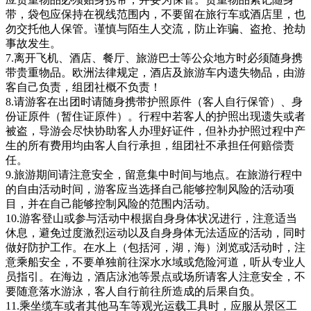
带，袋包应保持在视线范围内，不要留在旅行车或酒店里，也
勿交托他人保管。谨慎与陌生人交流，防止诈骗、盗抢、抢劫
事故发生。
7.离开飞机、酒店、餐厅、旅游巴士等公众地方时必须随身携
带贵重物品。欧洲法律规定，酒店及旅游车内遗失物品，由游
客自己负责，组团社概不负责！
8.请游客在出团时请随身携带护照原件（客人自行保管）、身
份证原件（暂住证原件）。行程中若客人的护照出现遗失或者
被盗，导游会尽快协助客人办理好证件，但补办护照过程中产
生的所有费用均由客人自行承担，组团社不承担任何赔偿责
任。
9.旅游期间请注意安全，留意集中时间与地点。在旅游行程中
的自由活动时间，游客应当选择自己能够控制风险的活动项
目，并在自己能够控制风险的范围内活动。
10.游客登山或参与活动中根据自身身体状况进行，注意适当
休息，避免过度激烈运动以及自身身体无法适应的活动，同时
做好防护工作。在水上（包括河，湖，海）浏览或活动时，注
意乘船安全，不要单独前往深水水域或危险河道，听从专业人
员指引。在海边，酒店泳池等景点或场所请客人注意安全，不
要随意落水游泳，客人自行前往所造成的后果自负。
11.乘坐缆车或者其他马车等观光运载工具时，应服从景区工