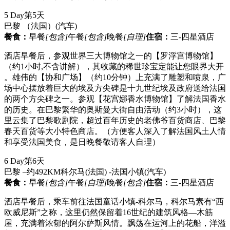
5 Day
第5天
巴黎 （法国）
(汽车)
餐食：
早餐
[包含]
午餐
[包含]
晚餐
[自理]
住宿：
三-四星酒店
酒店早餐后，参观世界三大博物馆之一的【罗浮宫博物馆】
（约1小时,不含讲解），其收藏的稀世珍宝定能让您眼界大开
。雄伟的【协和广场】（约10分钟）上充满了雕塑和喷泉，广
场中心摆放着巨大的埃及方尖碑是十九世纪埃及政府送给法国
的两个方尖碑之一。参观【花宫娜香水博物馆】了解法国香水
的历史。在巴黎繁华的奥斯曼大街自由活动（约3小时），这
里云集了巴黎歌剧院，超过百年历史的老佛爷百货商店、巴黎
春天百货等大小特色商店。（方便客人深入了解法国风土人情
和享受法国美食，是日晚餐敬请客人自理）
6 Day
第6天
巴黎 –约492KM科尔马(法国) -法国小镇
(汽车)
餐食：
早餐
[包含]
午餐
[自理]
晚餐
[包含]
住宿：
三-四星酒店
酒店早餐后，乘车前往法国童话小镇-科尔马，科尔马素有“西
欧威尼斯”之称，这里仍然保留着16世纪的建筑风格—木筋
屋，充满着浓郁的阿尔萨斯风情。飘荡在运河上的花船，洋溢