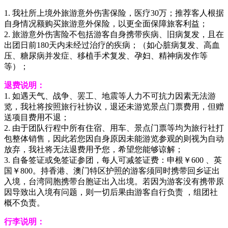
1. 我社所上境外旅游意外伤害保险，医疗30万；推荐客人根据
自身情况额购买旅游意外保险，以更全面保障旅客利益；
2. 旅游意外伤害险不包括游客自身携带疾病、旧病复发，且在
出团日前180天内未经过治疗的疾病；（如心脏病复发、高血
压、糖尿病并发症、移植手术复发、孕妇、精神病发作等
等）；
退费说明：
1. 如遇天气、战争、罢工、地震等人力不可抗力因素无法游
览，我社将按照旅行社协议，退还未游览景点门票费用，但赠
送项目费用不退；
2. 由于团队行程中所有住宿、用车、景点门票等均为旅行社打
包整体销售，因此若您因自身原因未能游览参观的则视为自动
放弃，我社将无法退费用予您，希望您能够谅解；
3. 自备签证或免签证参团，每人可减签证费：申根￥600 、英
国￥800。持香港、澳门特区护照的游客须同时携带回乡证出
入境，台湾同胞携带台胞证出入出境。若因为游客没有携带原
因导致出入境有问题，则一切后果由游客自行负责 ，组团社
概不负责。
行李说明：