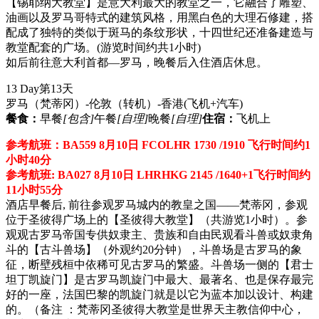
【锡耶纳大教堂】是意大利最大的教堂之一，它融合了雕塑、
油画以及罗马哥特式的建筑风格，用黑白色的大理石修建，搭
配成了独特的类似于斑马的条纹形状，十四世纪还准备建造与
教堂配套的广场。(游览时间约共1小时)
如后前往意大利首都—罗马，晚餐后入住酒店休息。
13 Day
第13天
罗马（梵蒂冈）-伦敦（转机）-香港
(飞机+汽车)
餐食：
早餐
[包含]
午餐
[自理]
晚餐
[自理]
住宿：
飞机上
参考航班：BA559 8月10日 FCOLHR 1730 /1910 飞行时间约1
小时40分
参考航班: BA027 8月10日 LHRHKG 2145 /1640+1飞行时间约
11小时55分
酒店早餐后, 前往参观罗马城内的教皇之国――梵蒂冈，参观
位于圣彼得广场上的【圣彼得大教堂】（共游览1小时）。参
观观古罗马帝国专供奴隶主、贵族和自由民观看斗兽或奴隶角
斗的【古斗兽场】（外观约20分钟），斗兽场是古罗马的象
征，断壁残桓中依稀可见古罗马的繁盛。斗兽场一侧的【君士
坦丁凯旋门】是古罗马凯旋门中最大、最著名、也是保存最完
好的一座，法国巴黎的凯旋门就是以它为蓝本加以设计、构建
的。（备注 ：梵蒂冈圣彼得大教堂是世界天主教信仰中心，