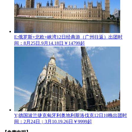
E:俄罗斯+北欧+峡湾12日经典游（广州往返）
出团时
间：8月25日.9月14.18日
￥14799起
Y;德国波兰捷克匈牙利奥地利斯洛伐克12日10晚
出团时
间：2月24日；3月10.19.26日
￥9999起