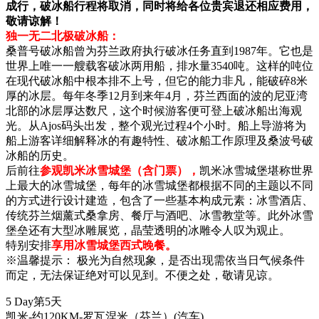
成行，破冰船行程将取消，同时将给各位贵宾退还相应费用，
敬请谅解！
独一无二北极破冰船：
桑普号破冰船曾为芬兰政府执行破冰任务直到1987年。它也是
世界上唯一一艘载客破冰两用船，排水量3540吨。这样的吨位
在现代破冰船中根本排不上号，但它的能力非凡，能破碎8米
厚的冰层。每年冬季12月到来年4月，芬兰西面的波的尼亚湾
北部的冰层厚达数尺，这个时候游客便可登上破冰船出海观
光。从Ajos码头出发，整个观光过程4个小时。船上导游将为
船上游客详细解释冰的有趣特性、破冰船工作原理及桑波号破
冰船的历史。
后前往
参观凯米冰雪城堡（含门票），
凯米冰雪城堡堪称世界
上最大的冰雪城堡，每年的冰雪城堡都根据不同的主题以不同
的方式进行设计建造，包含了一些基本构成元素：冰雪酒店、
传统芬兰烟薰式桑拿房、餐厅与酒吧、冰雪教堂等。此外冰雪
堡垒还有大型冰雕展览，晶莹透明的冰雕令人叹为观止。
特别安排
享用冰雪城堡西式晚餐。
※温馨提示： 极光为自然现象，是否出现需依当日气候条件
而定，无法保证绝对可以见到。不便之处，敬请见谅。
5 Day
第5天
凯米-约120KM-罗瓦涅米（芬兰）
(汽车)