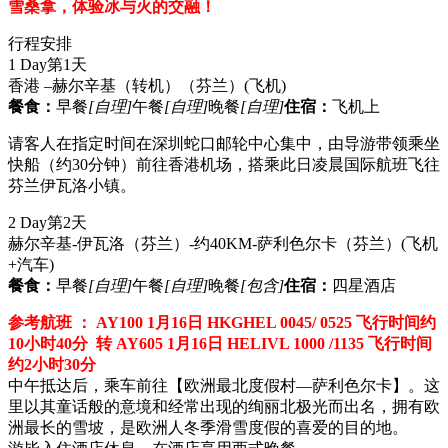
雪桑拿，体验冰与火的交融！
行程安排
1 Day
第1天
香港 –赫尔辛基（转机）（芬兰）
(飞机)
餐食：
早餐
[自理]
午餐
[自理]
晚餐
[自理]
住宿：
飞机上
请客人在指定时间在深圳蛇口邮轮中心集中，由导游带领乘坐
快船（约30分钟）前往香港机场，搭乘此日凌晨国际航班飞往
芬兰伊瓦洛小镇。
2 Day
第2天
赫尔辛基-伊瓦洛（芬兰）-约40KM-萨利色尔卡（芬兰）
(飞机
+汽车)
餐食：
早餐
[自理]
午餐
[自理]
晚餐
[包含]
住宿：
四星酒店
参考航班 ： AY100 1月16日 HKGHEL 0045/ 0525 飞行时间约
10小时40分 转 AY605 1月16日 HELIVL 1000 /1135 飞行时间
约2小时30分
中午抵达后，乘车前往【欧洲最北度假村—萨利色尔卡】。这
里以其童话般的意境和经常出现的绚丽北极光而出名，拥有欧
洲最长的雪坡，是欧洲人冬季滑雪度假的喜爱的目的地。