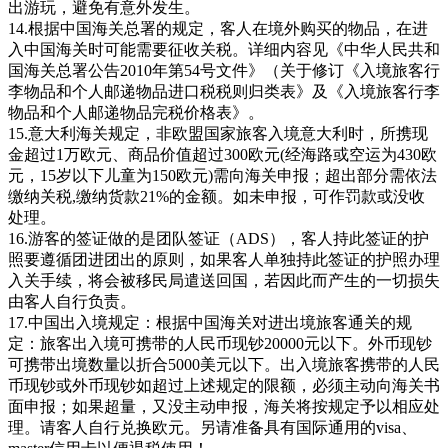
出游玩，避免有意外发生。
14.根据中国海关总署的规定，客人在境外购买的物品，在进
入中国海关时可能需要征收关税。详细内容见《中华人民共和
国海关总署公告2010年第54号文件》（关于修订《入境旅客行
李物品和个人邮递物品进口税税则归类表》及《入境旅客行李
物品和个人邮递物品完税价格表》。
15.意大利海关规定，非欧盟国家旅客入境意大利时，所携现
金超过1万欧元、商品价值超过300欧元(经海路或空运为430欧
元，15岁以下儿童为150欧元)需向海关申报；超出部分需依法
缴纳关税,缴纳货款21%的金额。如未申报，可作罚款或没收
处理。
16.游客的签证做的是团队签证（ADS），客人持此签证的护
照要遵循团进团出的原则，如果客人单独持此签证的护照办理
入关手续，将会被移民局遣送回国，若因此而产生的一切损失
由客人自行负责。
17.中国出入境规定：根据中国海关对进出境旅客通关的规
定：旅客出入境可携带的人民币现钞20000元以下。外币现钞
可携带出境数量以折合5000美元以下。出入境旅客携带的人民
币现钞或外币现钞如超过上述规定的限额，必须主动向海关书
面申报；如果超量，又没主动申报，海关将按规定予以相应处
理。请客人自行兑换欧元。另请准备具有国际通用的visa、