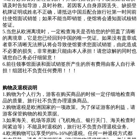
请及时告知导游，及时补救。若因客人自身原因丢失、缺损登
机牌证明或姓名不正确，请抵达中国后配合旅行社第一时间前
往使馆面试销签；如果不能当即销签，使馆将会通知面试核销
签证。
5.当您从欧洲离境时，一定检查海关是否给您的护照盖了清晰
的离境章，它是您已经回到中国的唯一凭证。如果没有盖章或
者章不清晰无法辨认将会导致使馆要求您面试销签，由此造成
不必要的损失，非常抱歉只能由本人承担！请您谅解的同时也
请您自己务必仔细留意！
6.前往领事馆面谈和面试销签所产生的所有费用由客人自行承
担！组团社不负责任何费用！！！
购物及退税说明
1.购物为个人行为，游客在购买商品的时候一定仔细地检查商
品的质量。旅行社不负责办理退换商品。
2.购物退税是欧洲国家的一项政策。为了保证游客的利益，请
游客保管购物的相关票据。
3.如果海关、机场等原因（飞机晚点、银行关门、海关检查时
间紧迫等）不能及时退税的，旅行社不负责办理退税业务。
4.欧洲购物可以享受约8%-16%的退税。任何一种退税方式都