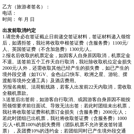
乙方（旅游者签名）：
电话：
时间： 年 月 日
出发前取消约定
1.请您务必在签证截止日前递交签证材料，签证材料递入领馆
后，如遇拒签，我社将收取申根签证费（含服务费）1100元/
人、英国签证费（不含加急费）1300元/人。
2.报名后收取的机票定金，如因客人自身原因取消，机票定金
不退。送签前五个工作天自行取消，我社除收取机位定金损失
2000元/人外，还需收取其他已经产生的损失费 ，如已产生的
境外段交通（如TGV、金色山口快车、欧洲之星、游轮、摆
渡船等境外交通工具）及酒店费用。
另报名南航、法荷航线路，若客人出发前22天内取消，需收取
全额机票款。
3.送签后出签前，如游客自行取消、或因游客自身原因不能按
照领馆要求前往面试、导致无法出签：若此时团组未出机票，
我社将收取签证费和机票订金损失（含服务费）2000元/人；
若此时团组已出机票，我社将收取签证费（含服务费）1000
元/人+机票100%的损失费用（团队机票不允许更改签转退
票），及团费10%的违约金；若团组同时已产生境外段交通