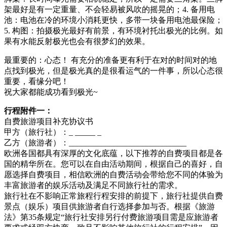
架最好是有一定重量、不会轻易被风吹的摇晃的；4. 备用电
池：电池在冷的环境小消耗更快，多带一块备用电池最保险；
5. 构图：拍摄极光最好有前景，有环境衬托出极光的比例。如
果有水能反射极光也会有很梦幻的效果。
最重要的：心态！ 有充分的准备更有利于在对的时间对的地
点找到极光，但是极光真的是很看运气的一件事，所以心态很
重要，看缘分吧！
祝大家都能成功看到极光~
行程附件一：
自费旅游项目补充协议书
甲方（旅行社）：_ _____ _
乙方（旅游者）：_____________________________
欧洲各国都具有深厚的文化底蕴，以下推荐的自费项目都是各
国的精华所在。您可以在自由活动期间，根据自己的喜好，自
愿选择自费项目，相信欧洲的自费活动会带给您不同的体验为
丰富旅游者的娱乐活动及满足不同旅行社的需求。
旅行社在不影响正常旅程行程安排的前提下，旅行社提供自费
景点（娱乐）项目供旅游者自行选择参加与否。根据《旅游
法》第35条规定“旅行社安排另行付费旅游项目需是应旅游者