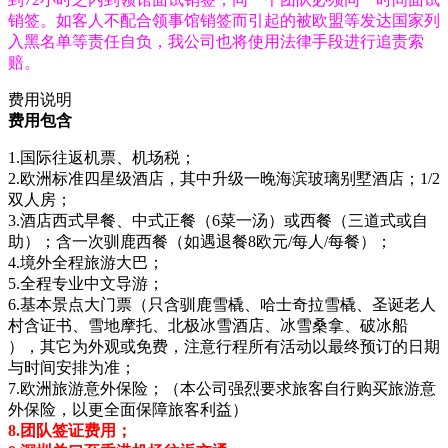
销签。如客人不配合领事馆销签而引起的被欧盟等发达国家列
入黑名单等责任自负，我公司也将使用法律手段进行追责索
赔。
费用说明
费用包含
1.国际往返机票、机场税；
2.欧洲标准四星级酒店，其中升级一晚海滨玻璃别墅酒店；1/2
双人房；
3.酒店西式早餐、中式正餐（6菜一汤）或西餐（三道式或自
助）；含一次驯鹿西餐（如遇退餐8欧元/每人/每餐）；
4.境外全程旅游大巴；
5.全程专业中文导游；
6.基本景点大门票（只含驯鹿雪橇、哈士奇拉雪橇、圣诞老人
村含证书、雪地摩托、北极冰雪酒店、冰雪桑拿、破冰船
），其它为外观或免费，注意行程所有活动以最终预订的日期
与时间安排为准；
7.欧洲旅游意外保险；（本公司强烈要求旅客自行购买旅游意
外保险，以更全面保障旅客利益）
8.团队签证费用；