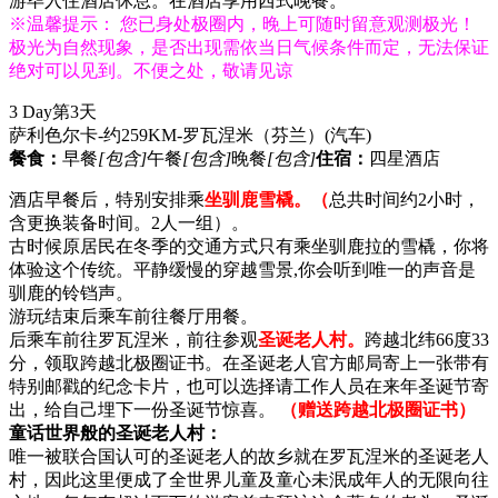
游毕入住酒店休息。在酒店享用西式晚餐。
※温馨提示： 您已身处极圈内，晚上可随时留意观测极光！
极光为自然现象，是否出现需依当日气候条件而定，无法保证
绝对可以见到。不便之处，敬请见谅
3 Day
第3天
萨利色尔卡-约259KM-罗瓦涅米（芬兰）
(汽车)
餐食：
早餐
[包含]
午餐
[包含]
晚餐
[包含]
住宿：
四星酒店
酒店早餐后，特别安排乘
坐驯鹿雪橇。（
总共时间约2小时，
含更换装备时间。2人一组）。
古时候原居民在冬季的交通方式只有乘坐驯鹿拉的雪橇，你将
体验这个传统。平静缓慢的穿越雪景,你会听到唯一的声音是
驯鹿的铃铛声。
游玩结束后乘车前往餐厅用餐。
后乘车前往罗瓦涅米，前往参观
圣诞老人村。
跨越北纬66度33
分，领取跨越北极圈证书。在圣诞老人官方邮局寄上一张带有
特别邮戳的纪念卡片，也可以选择请工作人员在来年圣诞节寄
出，给自己埋下一份圣诞节惊喜。
（赠送跨越北极圈证书）
童话世界般的圣诞老人村：
唯一被联合国认可的圣诞老人的故乡就在罗瓦涅米的圣诞老人
村，因此这里便成了全世界儿童及童心未泯成年人的无限向往