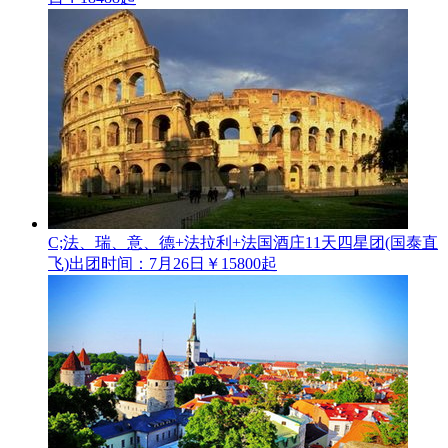
C;法、瑞、意、德+法拉利+法国酒庄11天四星团(国泰直
飞)
出团时间：7月26日
￥15800起