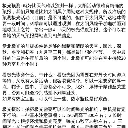
极光预测: 就好比天气难以预测一样，太阳活动很难有精确的
预报，我们只知道比如太阳黑字周期这种大规律。所以准确的
预测极光活动（目前）是不可能的。但由于太阳风到达地球需
要一段时间，科学家可以通过观测，在太阳风粒子啪啪啪砸到
地球脸上之前，给出一般4－5天的极光强度预报。这个可以在
当地的天气预报网站查到相关信息。
赏北极光的前提条件是足够的黑暗和晴朗的天空，因此，深
秋、冬季和初春（九月至三月）都是最理想的季节。一天中最
好的时辰是午夜前后的一两个时。北极光可能会在空中持续20
秒乃至几个小时！
看极光该穿什么、带什么：看极光因为需要在郊外长时间蹲点
等待，又没有太多活动，很容易觉得冷。所以一定要穿的厚一
点。帽子、围巾、手套都必不可少。此外，厚袜子厚鞋至关重
要，否则可能会冷到感觉不到脚趾头。
如果有热宝宝贴，可以带上一些。热水瓶也是好东西。
极光摄影：拍摄极光需要可以长时间曝光的相机，手机是肯定
不行的。一些基本注意事项：1. ISO调高至800左右； 2.长时
间曝光：根据环境和极光亮度，曝光15秒至30秒左右， 3. 三
脚架：长时间曝光需要相机稳定，所以一定需要三角架。三脚