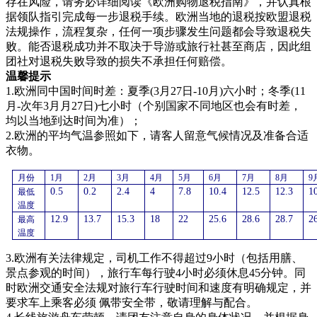
存在风险，请务必详细阅读《欧洲购物退税指南》，并认真根
据领队指引完成每一步退税手续。欧洲当地的退税按欧盟退税
法规操作，流程复杂，任何一项步骤发生问题都会导致退税失
败。能否退税成功并不取决于导游或旅行社甚至商店，因此组
团社对退税失败导致的损失不承担任何赔偿。
温馨提示
1.欧洲同中国时间时差：夏季(3月27日-10月)六小时；冬季(11
月-次年3月月27日)七小时（个别国家不同地区也会有时差，
均以当地到达时间为准）；
2.欧洲的平均气温参照如下，请客人留意气候情况及准备合适
衣物。
月份
1月
2月
3月
4月
5月
6月
7月
8月
9
0.5
0.2
2.4
4
7.8
10.4
12.5
12.3
1
最低
温度
12.9
13.7
15.3
18
22
25.6
28.6
28.7
2
最高
温度
3.欧洲有关法律规定，司机工作不得超过9小时（包括用膳、
景点参观的时间），旅行车每行驶4小时必须休息45分钟。同
时欧洲交通安全法规对旅行车行驶时间和速度有明确规定，并
要求车上乘客必须 佩带安全带，敬请理解与配合。