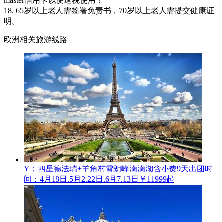
master信用卡以便退税使用！
18. 65岁以上老人需签署免责书，70岁以上老人需提交健康证
明。
欧洲相关旅游线路
Y；四星德法瑞+羊角村雪朗峰滴滴湖含小费9天
出团时
间：4月18日.5月2.22日.6月7.13日
￥11999起