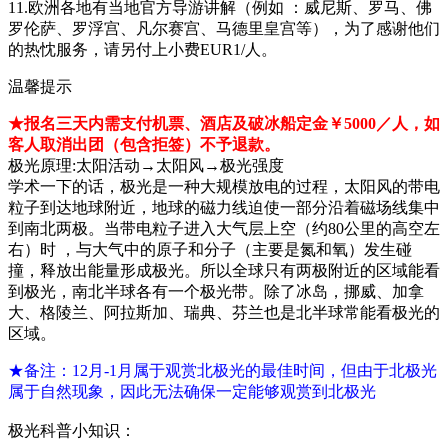
11.欧洲各地有当地官方导游讲解（例如 ：威尼斯、罗马、佛
罗伦萨、罗浮宫、凡尔赛宫、马德里皇宫等），为了感谢他们
的热忱服务，请另付上小费EUR1/人。
温馨提示
★报名三天内需支付机票、酒店及破冰船定金￥5000／人，如
客人取消出团（包含拒签）不予退款。
极光原理:太阳活动→太阳风→极光强度
学术一下的话，极光是一种大规模放电的过程，太阳风的带电
粒子到达地球附近，地球的磁力线迫使一部分沿着磁场线集中
到南北两极。当带电粒子进入大气层上空（约80公里的高空左
右）时 ，与大气中的原子和分子（主要是氮和氧）发生碰
撞，释放出能量形成极光。所以全球只有两极附近的区域能看
到极光，南北半球各有一个极光带。除了冰岛，挪威、加拿
大、格陵兰、阿拉斯加、瑞典、芬兰也是北半球常能看极光的
区域。
★备注：12月-1月属于观赏北极光的最佳时间，但由于北极光
属于自然现象，因此无法确保一定能够观赏到北极光
极光科普小知识：