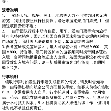
等）；
退费说明
1. 如遇天气、战争、罢工、地震等人力不可抗力因素无法
游览，我社将按照旅行社协议，退还未游览景点门票费用，但
赠送项目费用不退；
2. 由于团队行程中所有住宿、用车、景点门票等均为旅行
社打包整体销售，因此若您因自身原因未能游览参观的则视为
自动放弃，我社将无法退费用予您，希望您能够谅解；
3. 自备签证或免签证参团，每人可减签证费：申根￥600 、英
国￥800。持香港、澳门特区护照的游客须同时携带回乡证出
入境，台湾同胞携带台胞证出入出境。若因为游客没有携带原
因导致出入境有问题，则一切后果由游客自行负责 ，组团社
概不负责。
行李说明
1.领取行李时如发生行李遗失或损坏的情况，请及时告知导
游，由导游协助向航空公司办理相关手续。如客人前往机场取
行李，交通费用客人自理。行李托运时，贵重物品、常用物
品、药品、御寒衣物等请随身携带，尽量不要托运。行李延误
属于不可抗力因素，组团社将协助客人跟进后续工作，但组团
社对此不承担任何责任。