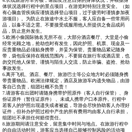
4.长线旅游舟车劳顿，请团友注意自身的身体状况，并根据身
体状况选择行程中的景点项目，在游览时特别注意安全。（如
有心脑血管疾病应谨慎选择登山项目，过于疲劳时谨慎参加夜
游项目）。为防止在旅途中水土不服，客人应自备一些常用药
品，以备不适之需。不要接受或服用他人所提供之食品或药
品，防止意外发生。
5.欧洲小偷国际驰名无所不在，大部分酒店餐厅、大堂是小偷
经常光顾之地，抢劫也时有发生，因此护照、机票、现金及一
应贵重物品必须贴身携带，并妥为保管。贵重物品紧记随身
带，袋包应保持在视线范围内，不要留在旅行车或酒店里，也
勿交托他人保管。谨慎与陌生人交流，防止诈骗、盗抢、抢劫
事故发生。
6.离开飞机、酒店、餐厅、旅游巴士等公众地方时必须随身携
带贵重物品。欧洲法律规定，酒店及旅游车内遗失物品，由游
客自己负责，组团社概不负责！
7.请游客在出团时请随身携带护照原件（客人自行保管）、身
份证原件（暂住证原件） 、未成人携带户口本原件。行程中
若客人的护照出现遗失或者被盗，导游会尽快协助客人办理好
证件，但补办护照过程中产生的所有费用均由客人自行承担，
组团社不承担任何赔偿责任。
8.旅游期间请注意安全，留意集中时间与地点。在旅游行程中
的自由活动时间，游客应当选择自己能够控制风险的活动项