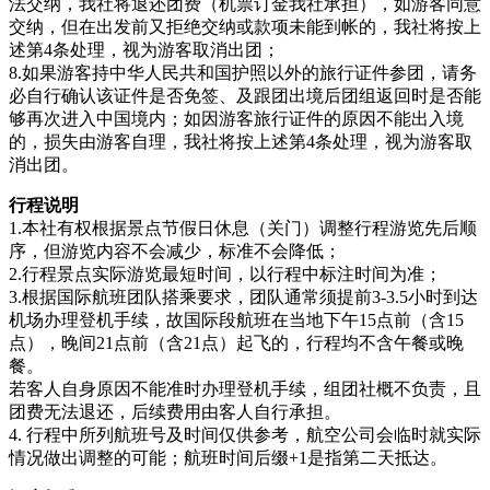
法交纳，我社将退还团费（机票订金我社承担），如游客同意
交纳，但在出发前又拒绝交纳或款项未能到帐的，我社将按上
述第4条处理，视为游客取消出团；
8.如果游客持中华人民共和国护照以外的旅行证件参团，请务
必自行确认该证件是否免签、及跟团出境后团组返回时是否能
够再次进入中国境内；如因游客旅行证件的原因不能出入境
的，损失由游客自理，我社将按上述第4条处理，视为游客取
消出团。
行程说明
1.本社有权根据景点节假日休息（关门）调整行程游览先后顺
序，但游览内容不会减少，标准不会降低；
2.行程景点实际游览最短时间，以行程中标注时间为准；
3.根据国际航班团队搭乘要求，团队通常须提前3-3.5小时到达
机场办理登机手续，故国际段航班在当地下午15点前（含15
点），晚间21点前（含21点）起飞的，行程均不含午餐或晚
餐。
若客人自身原因不能准时办理登机手续，组团社概不负责，且
团费无法退还，后续费用由客人自行承担。
4. 行程中所列航班号及时间仅供参考，航空公司会临时就实际
情况做出调整的可能；航班时间后缀+1是指第二天抵达。