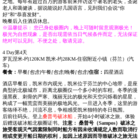
之地。每年有超过百万的游客前来拜访这个著名的老头，圣诞
老人和蔼健谈，据说能说好几国语言，见到我们会说“你
好”和“恭喜发财”。
晚餐后入住酒店休息。
※温馨提示： 您已身处极圈内，晚上可随时留意观测极光！
极光为自然现象，是否出现需依当日气候条件而定，无法保证
绝对可以见到。不便之处，敬请见谅。
4 Day
第4天
罗瓦涅米-约120KM 凯米-约28KM-住宿附近小镇（芬兰）
(汽
车)
餐食：
早餐
[包含]
午餐
[包含]
晚餐
[包含]
住宿：
四星酒店
酒店早餐后，凯米市内观光，凯米位于芬兰的中心地带，是座
典型的北极城市，距离北极圈仅一个多小时的车程。冬季的漫
漫黑夜、刺骨的严寒、瑰丽无比的极光和天空闪烁着的星星，
构成了一幅荒蛮而美丽的极地风光。一旦进入冬季，这里的游
客络绎不绝，川流不息，争相感受凯米独特的冬日氛围。
后前往码头。登上
桑普号破冰船，
开始4小时破冰之旅。体验
后赠送破冰船北极圈证书。
注意： 桑普号（Sampos）破冰之
旅受客观天气因素限制同时船方有因未收满规定人数而取消行
程或变更开船日期的权利，如因上述原因而导致破冰之旅无法