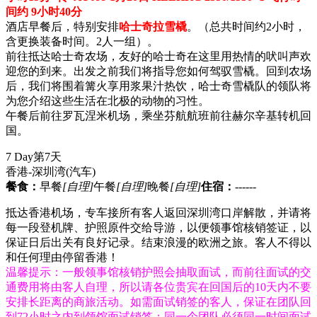
间约 9小时40分
酒店早餐后，特别安排
哈士奇拉雪橇
。（总共时间约2小时，
含更换装备时间。2人一组）。
前往抵达哈士奇农场，友好的哈士奇在这里用热情的吠叫声欢
迎您的到来。出发之前我们将指导您如何驾驭雪橇。回到农场
后，我们将围着篝火享用浆果汁热饮，哈士奇雪橇队的领队将
为您介绍这些生活在北极的动物的习性。
午餐后前往罗瓦涅米机场，乘坐芬航航班前往赫尔辛基转机回
国。
7 Day
第7天
香港-深圳湾
(汽车)
餐食：
早餐
[自理]
午餐
[自理]
晚餐
[自理]
住宿：
------
抵达香港机场，专车接所有客人返回深圳湾口岸解散，并请将
每一段登机牌、护照原件交给导游，以便领事馆核销签证，以
保证日后出关有良好记录。结束浪漫的欧洲之旅。客人不得以
和任何理由停留香港！
温馨提示：一般领事馆核销护照会抽取面试，而前往面试的交
通费用将由客人自理，所以请各位贵宾在回国后的10天内不要
安排长距离的商旅活动。如需面试销签的客人，保证在团队回
到72小时之内到领馆面试销签；同一个团队必须同一时间面试