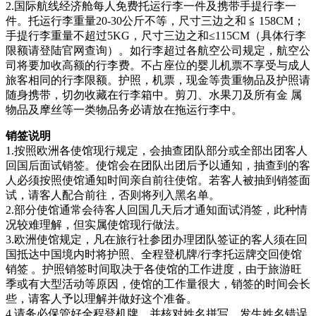
2.国际航线经济舱每人免费托运行李一件及携带手提行李一
件。托运行李重量20-30公斤不等，尺寸三边之和 ≦ 158CM；
手提行李重量不超过5KG，尺寸三边之和≤115CM（具体行李
限额请登陆官网查询）。如行李超过各航空公司规定，航空公
司将要加收高额的行李费。不占座位的婴儿机票不享受与成人
旅客相同的行李限额。护照，机票，现金等贵重物品及护照请
随身携带，切勿收藏在行李箱中。剪刀、水果刀及所有金 属
物品及摩丝等一类物品务必请放在拖运行李中。
销签说明
1.按照欧洲各使馆现行规定，会抽查团队部分或全部出团客人
回国后面试销签。使馆会在团队出团后予以通知，抽查到的客
人必须按照使馆通知时间亲自前往使馆。若客人被抽到销签面
试，请客人配合前往，否则将列入黑名单。
2.部分使馆通常会待客人回国几天后才通知面试消签，此种情
况较难理解，但实属使馆现行做法。
3.欧洲使馆规定，凡在旅行社参团办理团队签证的客人须在回
国抵达中国境内时将护照、全程登机牌/行李托运牌交回使馆
销签 。护照销签时间取决于各使馆的工作进度，由于旅游旺
季或有大型活动等原因，使馆的工作量很大，销签的时间会长
些，请客人予以理解并做好这个准备。
4.请务必保管好全程登机牌，并核对姓名拼写，发生姓名错误