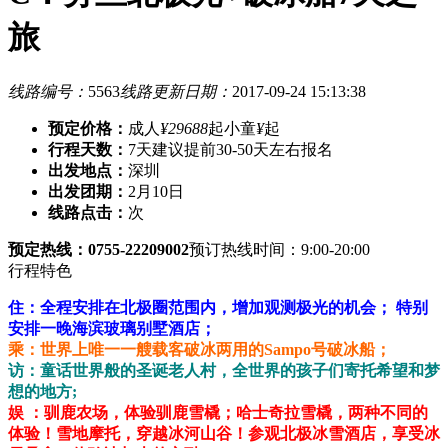
旅
线路编号：
5563
线路更新日期：
2017-09-24 15:13:38
预定价格：
成人
¥29688
起
小童
¥
起
行程天数：
7天
建议提前30-50天左右报名
出发地点：
深圳
出发团期：
2月10日
线路点击：
次
预定热线：0755-22209002
预订热线时间：9:00-20:00
行程特色
住：全程安排在北极圈范围内，增加观测极光的机会； 特别
安排一晚海滨玻璃别墅酒店；
乘：世界上唯一一艘载客破冰两用的Sampo号破冰船；
访：童话世界般的圣诞老人村，全世界的孩子们寄托希望和梦
想的地方;
娱 ：驯鹿农场，体验驯鹿雪橇；哈士奇拉雪橇，两种不同的
体验！雪地摩托，穿越冰河山谷！参观北极冰雪酒店，享受冰