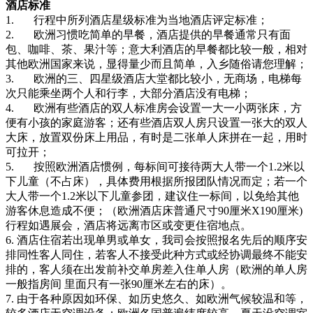
酒店标准
1. 行程中所列酒店星级标准为当地酒店评定标准；
2. 欧洲习惯吃简单的早餐，酒店提供的早餐通常只有面
包、咖啡、茶、果汁等；意大利酒店的早餐都比较一般，相对
其他欧洲国家来说，显得量少而且简单，入乡随俗请您理解；
3. 欧洲的三、四星级酒店大堂都比较小，无商场，电梯每
次只能乘坐两个人和行李，大部分酒店没有电梯；
4. 欧洲有些酒店的双人标准房会设置一大一小两张床，方
便有小孩的家庭游客；还有些酒店双人房只设置一张大的双人
大床，放置双份床上用品，有时是二张单人床拼在一起，用时
可拉开；
5. 按照欧洲酒店惯例，每标间可接待两大人带一个1.2米以
下儿童（不占床），具体费用根据所报团队情况而定；若一个
大人带一个1.2米以下儿童参团，建议住一标间，以免给其他
游客休息造成不便；（欧洲酒店床普通尺寸90厘米X190厘米)
行程如遇展会，酒店将远离市区或变更住宿地点。
6. 酒店住宿若出现单男或单女，我司会按照报名先后的顺序安
排同性客人同住，若客人不接受此种方式或经协调最终不能安
排的，客人须在出发前补交单房差入住单人房（欧洲的单人房
一般指房间 里面只有一张90厘米左右的床）。
7. 由于各种原因如环保、如历史悠久、如欧洲气候较温和等，