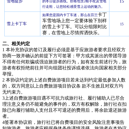
雪地徒步
15
的冬日徒步路线。价格包含2根手杖及雪地
行走鞋，让您轻松感受雪上运动的魅力。
卡丁
如果您是国内卡丁车迷，那么在
芬兰
车雪地场上您一定要体验下别样
雪上卡丁车
15
的雪上卡丁车。可以分组限时比
赛，在雪地上尽情挥洒快乐。
二、相关约定
1 本补充协议的签订及履行必须是基于应旅游者要求且经双方
协商一致并确认的前提下方可签署：甲方或其派出的带团导游
不得有任何欺骗或强迫旅游者的行为，如有发生前述行为，旅
游者有权拒绝前往并可向组团社投诉或者依法向国家相关部分
举报。
2 本协议约定的上述自费旅游项目若未达到约定最低参加人数
的，双方同意以上自费旅游项目协议条 款不生效且对双方均
无约束力。
3上述自费旅游项目遇不可抗力或旅行社、履行辅助人已尽合
理注意义务仍不能避免的事件的，双方有权解除，旅行社在扣
除已向履行辅助人支付且不可退还的费用后，将余款退还旅游
者。
4签署本协议前，旅行社已将自费项目的安全风险注意事项告
知旅游者，旅游者应根据身体条件谨慎选择，旅游者在本协议