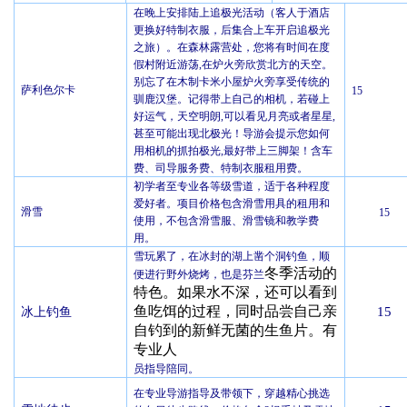
在晚上安排陆上追极光活动（客人于酒店
更换好特制衣服，后集合上车开启追极光
之旅）
。
在森林露营处，您将
有时间在度
假村附近游荡,在炉火旁欣赏
北方的
天空。
别忘了在木制
卡米
小屋
炉火旁
享受传统的
萨利色尔卡
15
驯鹿汉堡。记得带上自己的相机
，若碰上
好
运气
，
天空
明朗
,
可以看见
月亮
或者
星星,
甚至可能出现北极光
！导游
会提示
您
如何
用
相机的
抓拍
极光,
最好带上
三脚
架！含车
费、司导服务费、特制衣服租用费。
初学者至专业各等级雪道，适于各种程度
爱好者。项目价格包含滑雪用具的租用和
滑雪
15
使用，不包含滑雪服、滑雪镜和教学费
用。
雪玩累了，在冰封的湖上凿个洞钓鱼，顺
冬季活动的
便进行野外烧烤，也是
芬兰
特色。如果水不深，还可以看到
鱼吃饵的过程，同时品尝自己亲
15
冰上钓鱼
自钓到的新鲜无菌的生鱼片。有
专业人
员指导陪同。
在专业导游指导及带领下，穿越精心挑选