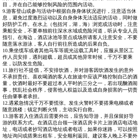
目，并在自己能够控制风险的范围内活动。
9.游客登山或参与活动中根据自身身体状况进行，注意适当休
息，避免过度激烈运动以及自身身体无法适应的活动，同时做
好防护工作。在水上（包括河，湖，海）浏览或活动时，注意
乘船安全，不要单独前往深水水域或危险河道，听从专业人员
指引。在海边，酒店泳池等景点或场所请客人注意安全，不要
随意落水游泳，客人自行前往所造成的后果自负。
10.乘坐缆车或者其他马车等观光运载工具时，应服从景区工
作人员安排，遇到超载，超员或其他异常时候，千万不要乘
坐，以防发生危险。
11.旅行社不提倡，不安排饮酒，并对游客因饮酒发生的意外
不承担责任。喜欢喝酒的客人在旅途中应该严格控制自己的酒
量，饮酒时最好不要超过本人平时的三分之一，若出现酗酒闹
事，扰乱社会秩序，侵害他人权益以及造成自身损害的一切责
任由肇事者承担。
12.遇紧急情况千万不要慌张。发生火警时不要搭乘电梯或者
随意跳楼；镇定判断火情，主动实行自救。
13.游客若入住酒店后需要外出，应告知导游，并且保留好导
游的联系方式。在酒店总台领一张酒店房卡片上游酒店电话地
址，电话或者抄写酒店地址或者电话，如果你迷路，可以按照
地址询问或搭乘出租车，安全顺利返回。建议客人晚上不要外