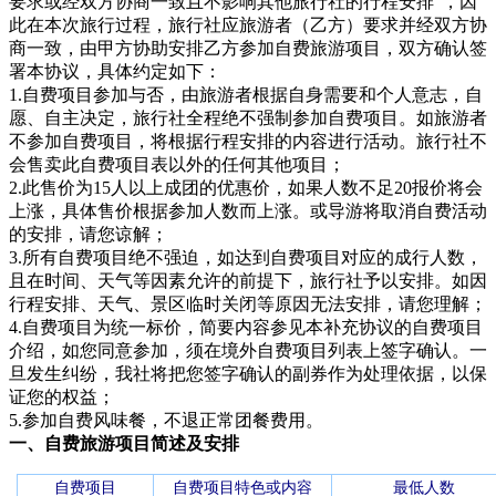
要求或经双方协商一致且不影响其他旅行社的行程安排”，因
此在本次旅行过程，旅行社应旅游者（乙方）要求并经双方协
商一致，由甲方协助安排乙方参加自费旅游项目，双方确认签
署本协议，具体约定如下：
1.自费项目参加与否，由旅游者根据自身需要和个人意志，自
愿、自主决定，旅行社全程绝不强制参加自费项目。如旅游者
不参加自费项目，将根据行程安排的内容进行活动。旅行社不
会售卖此自费项目表以外的任何其他项目；
2.此售价为15人以上成团的优惠价，如果人数不足20报价将会
上涨，具体售价根据参加人数而上涨。或导游将取消自费活动
的安排，请您谅解；
3.所有自费项目绝不强迫，如达到自费项目对应的成行人数，
且在时间、天气等因素允许的前提下，旅行社予以安排。如因
行程安排、天气、景区临时关闭等原因无法安排，请您理解；
4.自费项目为统一标价，简要内容参见本补充协议的自费项目
介绍，如您同意参加，须在境外自费项目列表上签字确认。一
旦发生纠纷，我社将把您签字确认的副券作为处理依据，以保
证您的权益；
5.参加自费风味餐，不退正常团餐费用。
一、自费旅游项目简述及安排
自费
项目
自费项目特色或内容
最低人数