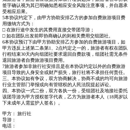
签字确认视为其已明确知悉相应安全风险注意事项，并自愿承
受相应后果。
5本协议约定下，由甲方协助安排乙方的参加自费旅游项目费
用缴纳方式为：
□ 在旅行途中发生的其费用直接交带团导游；
□ 如在团队出发前即协商确认的则相关费用交组团社。
6本协议预订下由甲方协助安排乙方参加的自费旅游项目，如
甲方违反上述第二条第1、2点约定之一的，旅游者有权在团队
行程结束30天内向组团社要求退回自费款项，组团社需无条件
退回旅游者自费旅游项目费用。
7旅游者参加非旅行社安排且是在本协议约定以外的自费旅游
项目导致的人身安全或财产损失，旅行社将不承担任何责任。
三、本协议如有争议，双方协商解决，协商不成的均可向旅游
行业主管部门举报或向有管辖权的人民法院提起诉讼。
四、本协议一式二份，双方各执一份，受组团社及地接社委托
该团导游为甲方授权签字代表，乙方为旅游者本人（18周岁以
下未成年人需监护人签名）。
甲方： 旅行社
导游：
电话：