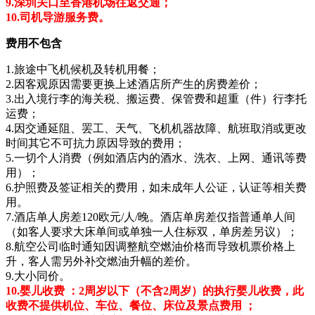
9.深圳关口至香港机场往返交通；
10.司机导游服务费。
费用不包含
1.旅途中飞机候机及转机用餐；
2.因客观原因需要更换上述酒店所产生的房费差价；
3.出入境行李的海关税、搬运费、保管费和超重（件）行李托
运费；
4.因交通延阻、罢工、天气、飞机机器故障、航班取消或更改
时间其它不可抗力原因导致的费用；
5.一切个人消费（例如酒店内的酒水、洗衣、上网、通讯等费
用）；
6.护照费及签证相关的费用，如未成年人公证，认证等相关费
用。
7.酒店单人房差120欧元/人/晚。酒店单房差仅指普通单人间
（如客人要求大床单间或单独一人住标双，单房差另议）；
8.航空公司临时通知因调整航空燃油价格而导致机票价格上
升，客人需另外补交燃油升幅的差价。
9.大小同价。
10.婴儿收费 ：2周岁以下（不含2周岁）的执行婴儿收费，此
收费不提供机位、车位、餐位、床位及景点费用 ；