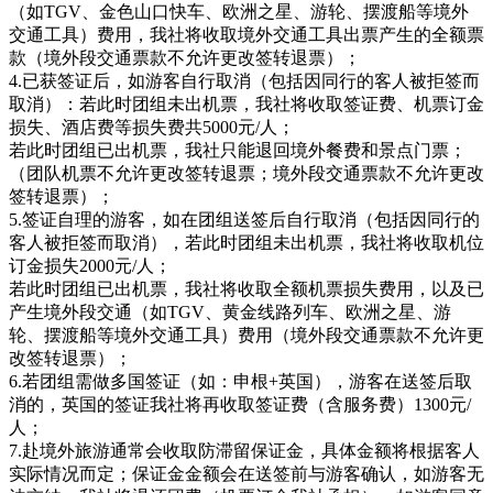
（如TGV、金色山口快车、欧洲之星、游轮、摆渡船等境外
交通工具）费用，我社将收取境外交通工具出票产生的全额票
款（境外段交通票款不允许更改签转退票）；
4.已获签证后，如游客自行取消（包括因同行的客人被拒签而
取消）：若此时团组未出机票，我社将收取签证费、机票订金
损失、酒店费等损失费共5000元/人；
若此时团组已出机票，我社只能退回境外餐费和景点门票；
（团队机票不允许更改签转退票；境外段交通票款不允许更改
签转退票）；
5.签证自理的游客，如在团组送签后自行取消（包括因同行的
客人被拒签而取消），若此时团组未出机票，我社将收取机位
订金损失2000元/人；
若此时团组已出机票，我社将收取全额机票损失费用，以及已
产生境外段交通（如TGV、黄金线路列车、欧洲之星、游
轮、摆渡船等境外交通工具）费用（境外段交通票款不允许更
改签转退票）；
6.若团组需做多国签证（如：申根+英国），游客在送签后取
消的，英国的签证我社将再收取签证费（含服务费）1300元/
人；
7.赴境外旅游通常会收取防滞留保证金，具体金额将根据客人
实际情况而定；保证金金额会在送签前与游客确认，如游客无