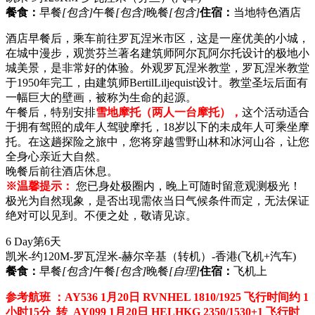
餐食：
早餐
[包含]
午餐
[包含]
晚餐
[包含]
住宿：
当地特色酒店
酒店早餐后，乘车前往罗瓦涅米市区，这是一座优美的小城，
在城中漫步，观赏芬兰著名建筑师阿尔瓦阿尔托设计的极地小
城美景，是非常好的体验。外观罗瓦涅米教堂，罗瓦涅米教堂
于1950年完工，由建筑师BertilLiljequist设计。教堂圣坛后面有
一幅巨大的壁画，被称为生命的起源。
午餐后，特别安排
雪地摩托（两人一台摩托），
这个活动适合
于拥有驾照的成年人驾驶摩托，18岁以下的未成年人可乘坐摩
托。在这趟探险之旅中，您将穿越雪野山林和冰河山谷，让您
全身心亲近大自然。
晚餐后前往酒店休息。
※温馨提示：
您已身处极圈内，晚上可随时留意观测极光！
极光为自然现象，是否出现需依当日气候条件而定，无法保证
绝对可以见到。不便之处，敬请见谅。
6 Day
第6天
凯米-约120M-罗瓦涅米-赫尔辛基（转机）-香港
(飞机+汽车)
餐食：
早餐
[包含]
午餐
[包含]
晚餐
[自理]
住宿：
飞机上
参考航班 ：AY536 1月20日 RVNHEL 1810/1925 飞行时间约 1
小时15分 转 AY099 1月20日 HELHKG 2350/1530+1 飞行时