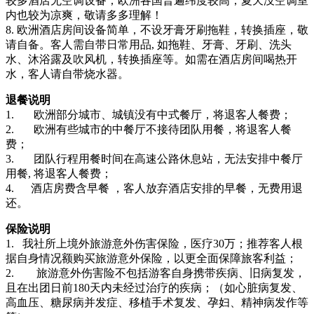
较多酒店无空调设备；欧洲各国普遍纬度较高，夏天没空调室
内也较为凉爽，敬请多多理解！
8. 欧洲酒店房间设备简单，不设牙膏牙刷拖鞋，转换插座，敬
请自备。客人需自带日常用品, 如拖鞋、牙膏、牙刷、洗头
水、沐浴露及吹风机，转换插座等。如需在酒店房间喝热开
水，客人请自带烧水器。
退餐说明
1. 欧洲部分城市、城镇没有中式餐厅，将退客人餐费；
2. 欧洲有些城市的中餐厅不接待团队用餐，将退客人餐
费；
3. 团队行程用餐时间在高速公路休息站，无法安排中餐厅
用餐, 将退客人餐费；
4. 酒店房费含早餐 ，客人放弃酒店安排的早餐，无费用退
还。
保险说明
1. 我社所上境外旅游意外伤害保险，医疗30万；推荐客人根
据自身情况额购买旅游意外保险，以更全面保障旅客利益；
2. 旅游意外伤害险不包括游客自身携带疾病、旧病复发，
且在出团日前180天内未经过治疗的疾病；（如心脏病复发、
高血压、糖尿病并发症、移植手术复发、孕妇、精神病发作等