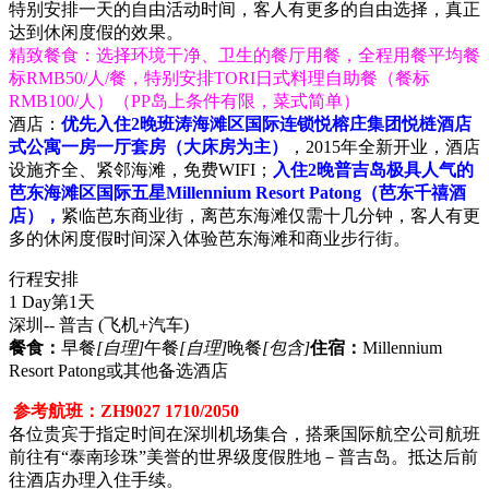
特别安排一天的自由活动时间，客人有更多的自由选择，真正
达到休闲度假的效果。
精致餐食：选择环境干净、卫生的餐厅用餐，全程用餐平均餐
标RMB50/人/餐，特别安排TORI日式料理自助餐（餐标
RMB100/人）（PP岛上条件有限，菜式简单）
酒店：
优先入住2晚班涛海滩区国际连锁悦榕庄集团悦梿酒店
式公寓一房一厅套房（大床房为主）
，2015年全新开业，酒店
设施齐全、紧邻海滩，免费WIFI；
入住2晚普吉岛极具人气的
芭东海滩区国际五星Millennium Resort Patong（芭东千禧酒
店），
紧临芭东商业街，离芭东海滩仅需十几分钟，客人有更
多的休闲度假时间深入体验芭东海滩和商业步行街。
行程安排
1 Day
第1天
深圳-- 普吉
(飞机+汽车)
餐食：
早餐
[自理]
午餐
[自理]
晚餐
[包含]
住宿：
Millennium
Resort Patong或其他备选酒店
参考航班：ZH9027 1710/2050
各位贵宾于指定时间在深圳机场集合，搭乘国际航空公司航班
前往有“泰南珍珠”美誉的世界级度假胜地－普吉岛。抵达后前
往酒店办理入住手续。