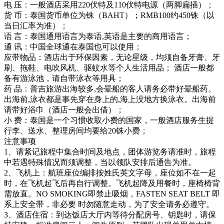
电 压：一般酒店采用220伏特及110伏特电源（两脚扁插）；
货 币：泰国货币单位为铢（BAHT）；RMB100约450铢（以
当日汇率为准）；
语 言：泰国通用语言为泰语,英语是主要的商用语言；
通 讯：中国全球通在泰国也可以使用；
应带物品：酒店出于环保因素，无论星级，均须自备牙膏、牙
刷、拖鞋、电吹风机、驱蚊水等个人生活用品； 酒店一般都
备有游泳池，请自带泳衣等用具；
药 品：普吉旅游出海较多,会晕船的客人请务必带好晕船药。
出海前,泳衣都是事先穿在身上的,海上没地方换泳衣。出海前
请带好浴巾（酒店一般会出借）；
小 费：泰国是一个习惯收取小费的国家，一般酒店服务生提
行李、送水、整理房间均要给20铢小费；
注意事项
1、请紧记旅程中集合时间及地点，团体游览务请准时，旅程
中若遇特殊情况而须调整，当以领队安排后通告为准。
2、飞机上：航班座位编排按姓氏英文字母，座位如不在一起
时，在飞机起飞后再自行调整。飞机起降及用餐时，座椅椅背
需放直。NO SMOKING即禁止吸烟，FASTEN SEAT BELT 即
系上安全带，非必要 时勿随意走动，为了安全请务必遵守。
3、酒店住宿：到达饭店大厅内等待分配房号、钥匙时，请保