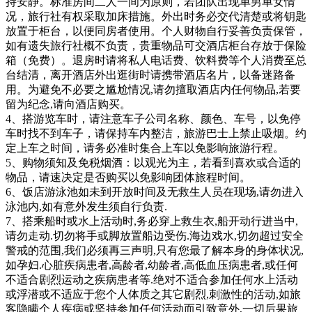
持安静。标准房间二人一间为原则，若团队出现单男单女情
况，旅行社有权采取加床措施。外出时务必交代清楚或将钥匙
放置于柜台，以便同房者使用。个人财物自行妥善负责保管，
如有遗失旅行社概不负责，贵重物品可交酒店柜台存放于保险
箱（免费）。退房时请将私人电话费、饮料费等个人消费至总
台结清，离开酒店外出逛街时请携带酒店名片，以备迷路备
用。为避免不必要之尴尬情况,请勿擅取酒店内任何物品,若要
留为纪念,请向酒店购买。
4、搭游览车时，请注意车子公司名称、颜色、车号，以免停
车时找不到车子，请保持车内整洁，旅游巴士上禁止吸烟。约
定上车之时间，请务必准时集合上车以免影响旅游行程。
5、购物须知及免税烟酒：以观光为主，若看到喜欢或合适的
物品，请速决定是否购买以免影响团体旅程时间。
6、饭店游泳池如未到开放时间及无救生人员在现场,请勿进入
泳池内,如有意外发生须自行负责.
7、搭乘船时或水上活动时,务必穿上救生衣,船开动行进当中,
请勿走动.切勿将手或脚放置船边受伤.海边戏水,切勿超过安全
警戒的范围,我们必须再三声明,只有您最了解本身的身体状况,
如孕妇.心脏疾病患者,高龄者,幼龄者,高低血压病患者,或任何
不适合剧烈运动之疾病患者等.绝对不适合参加任何水上活动
或浮潜或不适应于您个人体质之其它剧烈,刺激性的活动,如旅
客隐瞒个人疾病或坚持参加任何活动而引致意外,一切后果旅