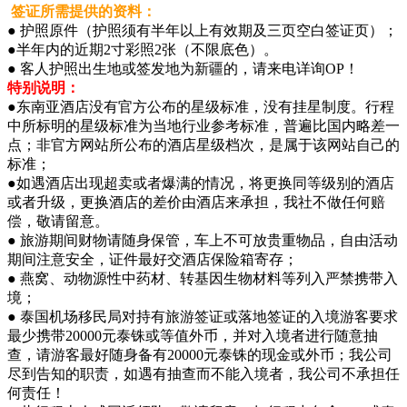
签证所需提供的资料：
● 护照原件（护照须有半年以上有效期及三页空白签证页）；
●半年内的近期2寸彩照2张（不限底色）。
● 客人护照出生地或签发地为新疆的，请来电详询OP！
特别说明：
●东南亚酒店没有官方公布的星级标准，没有挂星制度。行程
中所标明的星级标准为当地行业参考标准，普遍比国内略差一
点；非官方网站所公布的酒店星级档次，是属于该网站自己的
标准；
●如遇酒店出现超卖或者爆满的情况，将更换同等级别的酒店
或者升级，更换酒店的差价由酒店来承担，我社不做任何赔
偿，敬请留意。
● 旅游期间财物请随身保管，车上不可放贵重物品，自由活动
期间注意安全，证件最好交酒店保险箱寄存；
● 燕窝、动物源性中药材、转基因生物材料等列入严禁携带入
境；
● 泰国机场移民局对持有旅游签证或落地签证的入境游客要求
最少携带20000元泰铢或等值外币，并对入境者进行随意抽
查，请游客最好随身备有20000元泰铢的现金或外币；我公司
尽到告知的职责，如遇有抽查而不能入境者，我公司不承担任
何责任！