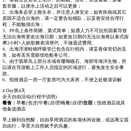
套衣服，以便水上活动之后可以更换；
2、出海务必穿上救生衣，并注意人身安全，如有疾病或其它
原因不适合出海的，请一定要告知领队，以妥善安排合理行
程，不能勉强出海；
3、PP岛上条件简陋，菜式简单；如遇人力不可抗拒因素导致
无法出海将更改出海日期；如更改日期仍无法出海将以泰式按
摩2小时+人妖歌舞表演替代，不做退还费用。
4、出海浮潜蛙镜呼吸管已包含在行程内，请妥善保管切勿丢
失，如有丢失需赔偿给船务公司。
5、由于翡翠岛上部分水域有珊瑚礁石、海胆等海洋生物，所
以请在导游船上工作人员指定的区域进行，避免发生安全事
故。
6、悦梿酒店一房一厅套房均为大床房，不便之处敬请谅解
4 Day
第4天
全天自由活动
(行程中说明)
餐食：
早餐
[包含]
午餐
[自理]
晚餐
[自理]
住宿：
悦梿酒店或其
他备选酒店
早上睡到自然醒，自由享用酒店的各项休闲设施，或远离尘嚣
自由行，享受大自然赋予的乐趣。