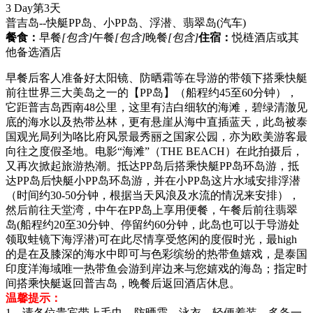
3 Day
第3天
普吉岛--快艇PP岛、小PP岛、浮潜、翡翠岛
(汽车)
餐食：
早餐
[包含]
午餐
[包含]
晚餐
[包含]
住宿：
悦梿酒店或其
他备选酒店
早餐后客人准备好太阳镜、防晒霜等在导游的带领下搭乘快艇
前往世界三大美岛之一的【PP岛】（船程约45至60分钟），
它距普吉岛西南48公里，这里有洁白细软的海滩，碧绿清澈见
底的海水以及热带丛林，更有悬崖从海中直插蓝天，此岛被泰
国观光局列为咯比府风景最秀丽之国家公园，亦为欧美游客最
向往之度假圣地。电影“海滩”（THE BEACH）在此拍摄后，
又再次掀起旅游热潮。抵达PP岛后搭乘快艇PP岛环岛游，抵
达PP岛后快艇小PP岛环岛游，并在小PP岛这片水域安排浮潜
（时间约30-50分钟，根据当天风浪及水流的情况来安排），
然后前往天堂湾，中午在PP岛上享用便餐，午餐后前往翡翠
岛(船程约20至30分钟、停留约60分钟，此岛也可以于导游处
领取蛙镜下海浮潜)可在此尽情享受悠闲的度假时光，最high
的是在及膝深的海水中即可与色彩缤纷的热带鱼嬉戏，是泰国
印度洋海域唯一热带鱼会游到岸边来与您嬉戏的海岛；指定时
间搭乘快艇返回普吉岛，晚餐后返回酒店休息。
温馨提示：
1、请各位贵宾带上毛巾、防晒霜、泳衣，轻便着装，多备一