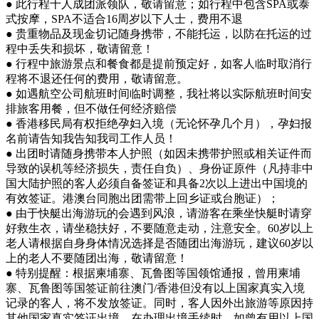
● 此行程十人成团派领队，敬请留意；如行程中包含SPA或泰
式按摩，SPA不适合16周岁以下人士，费用不退
● 贵重物品及现金切记随身携带，不能托运，以防在托运的过
程中丢失和损坏，敬请留意！
● 行程中旅游景点和餐食都是提前预定好，如客人临时取消行
程将不退还任何的费用，敬请留意。
● 如遇航空公司航班时间临时调整，我社将以实际航班时间安
排旅客用餐，但不做任何经济赔偿
● 香港移民局有权拒绝孕妇入境（无论怀孕几个月），孕妇报
名前请告知我告知我司工作人员！
● 出团时请随身携带本人护照（如因未携带护照或相关证件而
导致的误机等经济损失，责任自负）、身份证原件（凡持非中
国大陆护照的客人必须自备签证和具备2次以上进出中国境的
有效签证。港澳台同胞出团需带上回乡证或台胞证）；
● 由于快艇出海游玩的会遇到风浪，请游客在乘坐快艇时请穿
好救生衣，请坐稳扶好，不要随意走动，注意安全。60岁以上
老人请根据自身身体情况选择是否随团出海游玩，建议60岁以
上的老人不要随团出海，敬请留意！
● 特别提醒：根据柬埔寨、瓦鲁图等国领馆通报，曾用柬埔
寨、瓦鲁图等国签证前往澳门/香港但没有以上国家真实入境
记录的客人，将不发放签证。同时，客人因外出旅游等原因持
其他国家真实签证出境，在办理出境手续时，如曾有用以上国