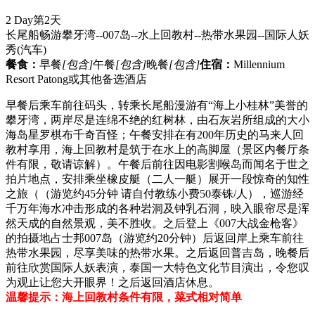
2 Day
第2天
长尾船畅游攀牙湾--007岛--水上回教村--热带水果园--国际人妖
秀
(汽车)
餐食：
早餐
[包含]
午餐
[包含]
晚餐
[包含]
住宿：
Millennium
Resort Patong或其他备选酒店
早餐后乘车前往码头，转乘长尾船漫游有“海上小桂林”美誉的
攀牙湾，两岸尽是连绵不绝的红树林，由石灰岩所组成的大小
海岛星罗棋布千奇百怪；午餐安排在有200年历史的马来人回
教村享用，海上回教村是筑于在水上的高脚屋（景区内餐厅条
件有限，敬请谅解）。午餐后前往因电影割喉岛而闻名于世之
拍片地点，安排乘坐橡皮艇（二人一艇）展开一段惊奇的知性
之旅（（游览约45分钟 请自付教练小费50泰铢/人），巡游经
千万年海水冲击形成的各种岩洞及钟乳石洞，映入眼帘尽是浑
然天成的自然景观，美不胜收。之后登上《007大战金枪客》
的拍摄地占士邦007岛（游览约20分钟）后返回岸上乘车前往
热带水果园，尽享美味的热带水果。之后返回普吉岛，晚餐后
前往欣赏国际人妖表演，泰国一大特色文化节目演出，令您叹
为观止让您大开眼界！之后返回酒店休息。
温馨提示：海上回教村条件有限，菜式相对简单