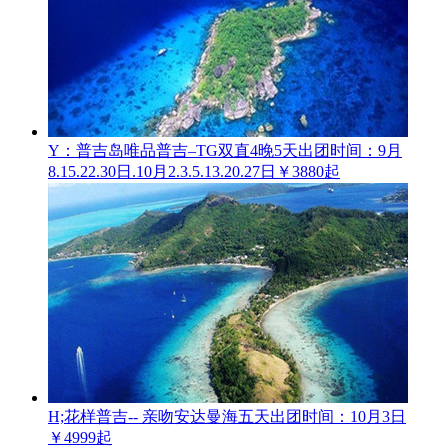
Y：普吉岛唯品普吉–TG双直4晚5天
出团时间：9月
8.15.22.30日.10月2.3.5.13.20.27日
￥3880起
H;花样普吉-- 亲吻安达曼海五天
出团时间：10月3日
￥4999起