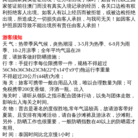
家签证前往澳门而没有真实入境记录的经历，各关口边检有权
利拒绝客人出境。如客人有以上经历而被拒签，或被边检拒绝
出境，所造成之一切损失由客人承担，与我司无关！如因客人
护照原因导致不能出境所有责任由客人承担！
游客须知
天 气：热带季风气候，炎热潮湿，3-5月为热季、6-9月为雨
季、10-2月凉季；全年平均气温在28
度，请旅客做好防晒措施；
行 李：手提行李每位限携带一件，规格不得超过
56CMx36CMx23CM(22寸x14寸x9寸)拖运行李重量
不得超过20公斤(44磅)为准；
海 关：旅客可携带一般自用品入境，唯以合理数量为限；可
免税携带200支香烟、洋酒一瓶。出入
海关时，请听从领队之指示配合团体行动，以免与团体走散，
影响出入海关之时间。
衣 物：普吉是著名的度假胜地,常年气温较高，故请游客带好
夏装。且安排有海滩活动，请自备沙滩裤及游泳衣，沙滩鞋。
另外，防晒工作也很重要，一般防晒指数在40以上的防晒霜才
有用。
时 间：泰国时间比北京慢1小时；