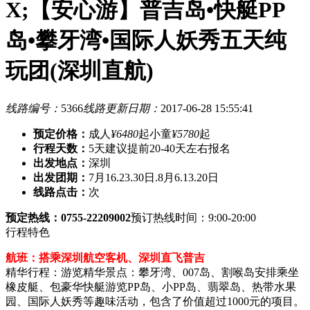
X;【安心游】普吉岛•快艇PP
岛•攀牙湾•国际人妖秀五天纯
玩团(深圳直航)
线路编号：
5366
线路更新日期：
2017-06-28 15:55:41
预定价格：
成人
¥6480
起
小童
¥5780
起
行程天数：
5天
建议提前20-40天左右报名
出发地点：
深圳
出发团期：
7月16.23.30日.8月6.13.20日
线路点击：
次
预定热线：0755-22209002
预订热线时间：9:00-20:00
行程特色
航班：搭乘深圳航空客机、深圳直飞普吉
精华行程：游览精华景点：攀牙湾、007岛、割喉岛安排乘坐
橡皮艇、包豪华快艇游览PP岛、小PP岛、翡翠岛、热带水果
园、国际人妖秀等趣味活动，包含了价值超过1000元的项目。