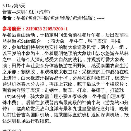
5 Day
第5天
普吉---深圳
(飞机+汽车)
餐食：
早餐
[包含]
午餐
[包含]
晚餐
[包含]
住宿：
-----
参考航班：ZH9028 2205/0200+1
早餐后自由活动，于指定时间集合前往餐厅午餐，后出发前往
丛林游览Safari四合一：骑大象，坐牛车，猴子表演，割橡
胶，参加我们特别为您安排的骑大象巡逻风情，两个人一组，
以三岁的小象为主，坐着聪明绝顶的大象跋山涉水悠游在丛林
之中，让每个人深刻感受大自然的洗礼，并观赏可爱大象表
演；田野牛车让您亲身体验畅游在田野间，感受泰国农家生活
之乐趣；割橡胶，参观橡胶采收过程：采橡胶的工作必须在晚
上进行，白天橡胶汁很容易干掉，必须在夜间收集好，橡胶汁
通过机器将水分去掉，再压上花纹，晾干后成为一个橡胶片；
观看南洋猴子表演：走钢丝、骑车、打伞、采椰子、打篮球
（约60分钟，骑大象需自理小费20泰铢/象，坐牛需自理20泰
铢小费）。后前往参观普吉岛最南段的神仙半岛（游览约30分
钟），临高欣赏无敌印度洋海景和九世皇登基纪念灯塔。晚餐
后前往普吉岛国际机场，搭乘国际直航班机返回深圳机场，抵
达深圳机场后行程结束。