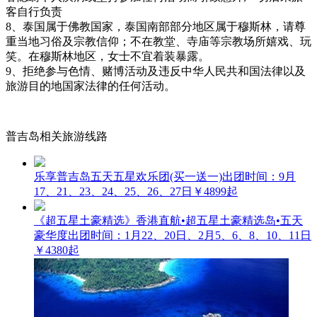
客自行负责
8、泰国属于佛教国家，泰国南部部分地区属于穆斯林，请尊
重当地习俗及宗教信仰；不在教堂、寺庙等宗教场所嬉戏、玩
笑。在穆斯林地区，女士不宜着装暴露。
9、拒绝参与色情、赌博活动及违反中华人民共和国法律以及
旅游目的地国家法律的任何活动。
普吉岛相关旅游线路
乐享普吉岛五天五星欢乐团(买一送一)
出团时间：9月
17、21、23、24、25、26、27日
￥4899起
《超五星土豪精选》香港直航•超五星土豪精选岛•五天
豪华度
出团时间：1月22、20日、2月5、6、8、10、11日
￥4380起