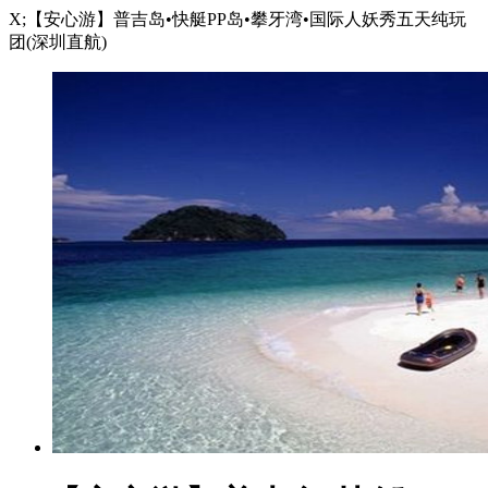
X;【安心游】普吉岛•快艇PP岛•攀牙湾•国际人妖秀五天纯玩
团(深圳直航)