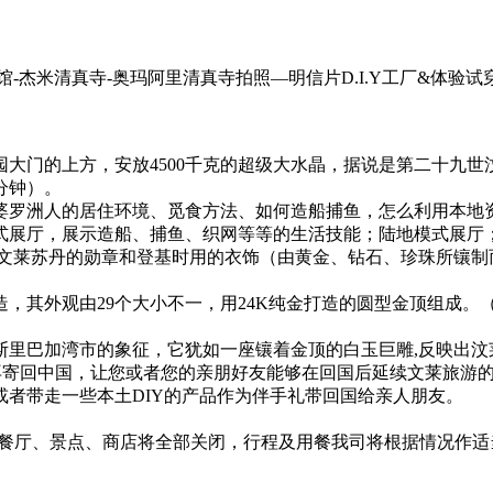
馆-杰米清真寺-奥玛阿里清真寺拍照—明信片D.I.Y工厂&体验
公园大门的上方，安放4500千克的超级大水晶，据说是第二十九
分钟）。
婆罗洲人的居住环境、觅食方法、如何造船捕鱼，怎么利用本地
式展厅，展示造船、捕鱼、织网等等的生活技能；陆地模式展厅
赠予文莱苏丹的勋章和登基时用的衣饰（由黄金、钻石、珍珠所镶
造，其外观由29个大小不一，用24K纯金打造的圆型金顶组成。
里巴加湾市的象征，它犹如一座镶着金顶的白玉巨雕,反映出汶
信片，再寄回中国，让您或者您的亲朋好友能够在回国后延续文莱旅
者带走一些本土DIY的产品作为伴手礼带回国给亲人朋友。
：任何餐厅、景点、商店将全部关闭，行程及用餐我司将根据情况作