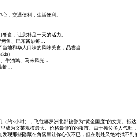
中心，交通便利，生活便利。
口餐食，让您补足一天的活力。
牌烤鱼、巴东酱炒虾…
了当地和华人口味的风味美食，品尝当
is）
牛油鸡、马来风光...
油虾…
（约3小时），飞往婆罗洲北部被誉为“黄金国度”的文莱。抵
金使得这里成为文莱规模最大、价格最便宜的夜市。由于摊位多人气
会发现那些隐藏在角落里让你心仪不已，但在别处又绝对找不到