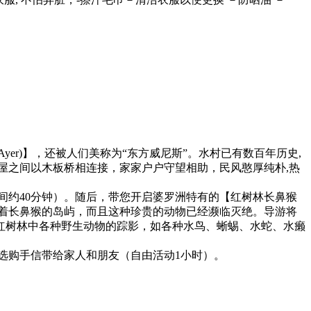
yer)】，还被人们美称为“东方威尼斯”。水村已有数百年历史,
木屋之间以木板桥相连接，家家户户守望相助，民风憨厚纯朴,热
间约40分钟）。随后，带您开启婆罗洲特有的【红树林长鼻猴
存着长鼻猴的岛屿，而且这种珍贵的动物已经濒临灭绝。导游将
红树林中各种野生动物的踪影，如各种水鸟、蜥蜴、水蛇、水癞
由选购手信带给家人和朋友（自由活动1小时）。