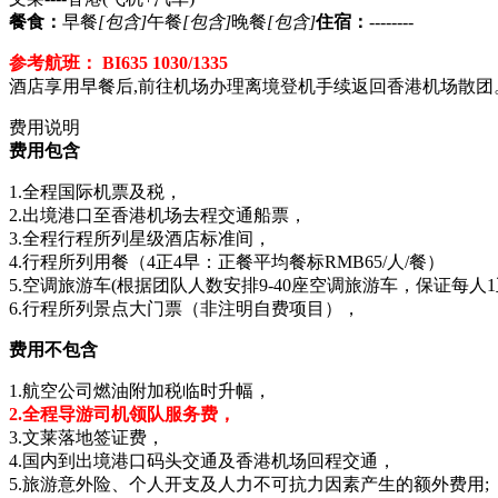
餐食：
早餐
[包含]
午餐
[包含]
晚餐
[包含]
住宿：
--------
参考航班： BI635 1030/1335
酒店享用早餐后,前往机场办理离境登机手续返回香港机场散团
费用说明
费用包含
1.全程国际机票及税，
2.出境港口至香港机场去程交通船票，
3.全程行程所列星级酒店标准间，
4.行程所列用餐（4正4早：正餐平均餐标RMB65/人/餐）
5.空调旅游车(根据团队人数安排9-40座空调旅游车，保证每人1
6.行程所列景点大门票（非注明自费项目），
费用不包含
1.航空公司燃油附加税临时升幅，
2.全程导游司机领队服务费，
3.文莱落地签证费，
4.国内到出境港口码头交通及香港机场回程交通，
5.旅游意外险、个人开支及人力不可抗力因素产生的额外费用;