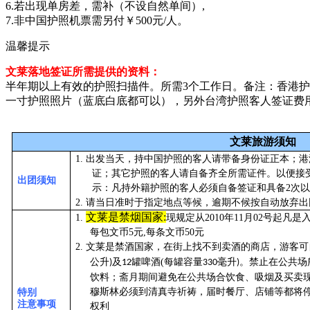
6.若出现单房差，需补（不设自然单间）,
7.非中国护照机票需另付￥500元/人。
温馨提示
文莱落地签证所需提供的资料：
半年期以上有效的护照扫描件。所需3个工作日。备注：香港
一寸护照照片（蓝底白底都可以），另外台湾护照客人签证费用需
文莱旅游须知
1.
出发当天，持中国护照的客人请带备身份证正本；港
证；其它护照的客人请自备齐全所需证件。以便接
出团须知
示：凡持外籍护照的客人必须自备签证和具备
2
次以
2.
请当日准时于指定地点等候，逾期不候按自动放弃出
文莱是禁
烟
国家
:
1.
现规定从2010年11月02号起
每包文币5元,每条文币50元
2.
，
可
文莱是禁酒国家，在街上找不到卖酒的商店
游客
公升
及
罐啤酒
(
每罐容量
毫升
。
禁止在公共场
)
12
330
)
饮料；斋月期间避免在公共场合饮食、吸烟及买卖现场
穆斯林必须到清真寺祈祷，届时餐厅、店铺等都将
特别
注意事项
权利