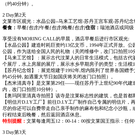
（约40分钟）。
2 Day
第2天
文莱市区观光：水晶公园--马来工艺馆-苏丹王宫车观-苏丹纪念
餐食：
早餐
[包含]
午餐
[包含]
晚餐
[包含]
住宿：
瑞池酒店或同级
享受没有MORING CALL的早晨，酒店早餐后进行市区观光:
【水晶公园】建造时耗巨资约13亿文币，1994年正式开放。
公园，作为送给全国人民的礼物（关闭维修中，改门口拍照10
【马来工艺馆】：展示古代汶莱人的日常生活模式，包括古代
个展厅，水上房屋的展厅，展示水乡早期房子的类型；生活模
【苏丹纪念馆】：展览馆建于1992年,馆内陈列了世界各国
约45分钟, 如遇重大节日如国庆将关闭改门口拍照）。
【杰米清真寺】是文莱第29任——现任苏丹于上世纪90年代建
内，改门口拍照10分钟）。
【奥玛阿里清真寺拍照】该寺是汶莱标志性的建筑，也是首都斯
【明信片D.I.Y工厂】前往D.I.Y工厂制作自己专属的明
尽的你还可以自费带走自己亲手制作的麻布包和纪念小沙瓶，或
行程结束后晚餐，然后返回酒店休息。
特别提醒：
文莱每逢周五12：00-14：00按文莱国王指示
3 Day
第3天