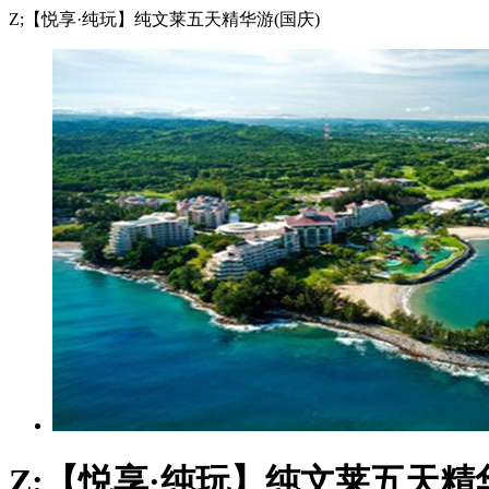
Z;【悦享·纯玩】纯文莱五天精华游(国庆)
Z;【悦享·纯玩】纯文莱五天精华