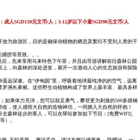
GD150元文币/人；3-12岁以下小童SGD90元文币/人
顷开放为旅游区，目的是确保动植物的栖息及繁衍不受到人类的干
船捕捞等景致。。。
。抵达驿站后，先来享用马来特色下午茶，并且由导游讲解前往森林公园
道逆流而上，向森林的深处进发，展开一次激动人心的生态旅游和探险
遥远深遂。在“伊甸园”里，呼吸着地球最纯净的的空气，远离
婆罗洲长鼻猴。这些野生动植物构成了世界上最丰富、最具多样
息；如果体力充沛，您可以鼓足勇气，攀登更为刺激的500多级钢
胜收，使人感悟大自然的造物神功，一同拥入大自然的怀抱！
森林徒步的客人，可以在驿站参加如下节目：[免费WIFI]、
元等）。
衣服, 不怕弄脏，-擦汗毛巾－清洁衣服以便更换 －防晒油 －一