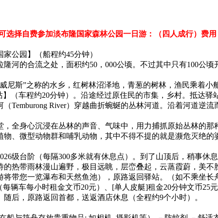
者可选择自费参加淡布隆国家森林公园一日游：（四人成行）费用：成人S
国家公园】（船程约45分钟）
隆河的合流之处，面积约50，000公顷。不过其中只有100公
。
方威尼斯”之称的水乡，红树林沼泽地，青葱的树林，渔民乘着小
飞美”森林驿站】（车程约20分钟）。沿途经过原住民的市集，乡村
emburong River）穿越曲折蜿蜒的丛林河道。沿着河
堂，全身心沉浸在丛林的声音、气味中，用力捕抓原始丛林的那种
植物、微型动物群和哺乳动物，其中不得不提的就是濒危灭绝的
26级台阶（每隔300多米就有休息点）。到了山顶后，稍事休
诗的热带雨林漫山遍野，极目远眺，层峦叠起，云蒸霞蔚，美不
将带您一览瀑布和天然鱼池），原路返回驿站。（如不乘坐长舟去
（每辆车每小时租金文币20元）、[单人皮艇]租金20分钟文币25
。随后，原路返回首都，送返酒店休息（全程约9个小时）。
在船与筏舟存放贵重物品: 如相机, 摄影机等） －防蚊剂 －舒适