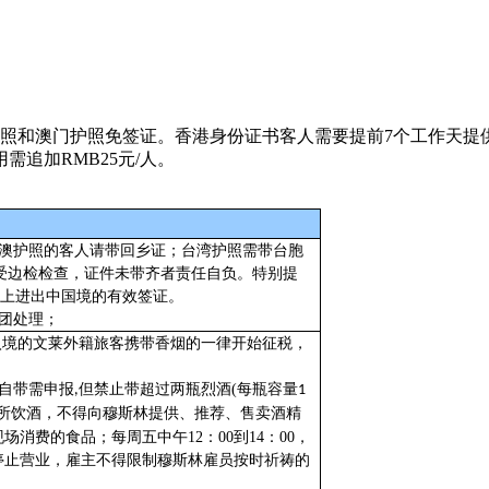
护照和澳门护照免签证。香港身份证书客人需要提前7个工作天提
追加RMB25元/人。
澳护照的客人请带回乡证；台湾护照需带台胞
受边检检查，证件未带齐者责任自负。特别提
上进出中国境的有效签证。
团处理；
凡是入境的文莱外籍旅客携带香烟的一律开始征税，
自带需申报
但禁止带超过两瓶烈酒
(
每瓶容量
,
1
所饮酒，不得向穆斯林提供、推荐、售卖酒精
消费的食品；每周五中午12：00到14：00，
停止营业，雇主不得限制穆斯林雇员按时祈祷的