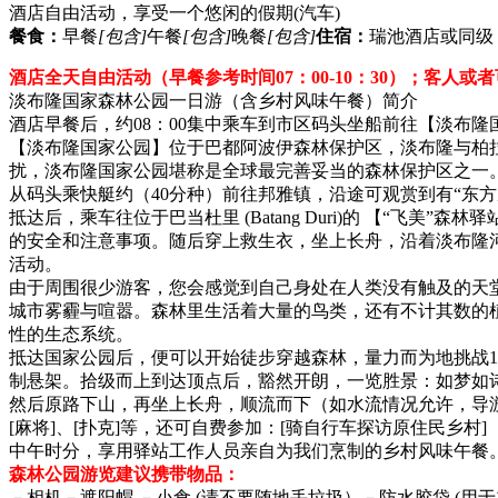
酒店自由活动，享受一个悠闲的假期
(汽车)
餐食：
早餐
[包含]
午餐
[包含]
晚餐
[包含]
住宿：
瑞池酒店或同级
酒店全天自由活动（早餐参考时间07：00-10：30）；客人或
淡布隆国家森林公园一日游（含乡村风味午餐）简介
酒店早餐后，约08：00集中乘车到市区码头坐船前往【淡布隆
【淡布隆国家公园】位于巴都阿波伊森林保护区，淡布隆与柏拉
扰，淡布隆国家公园堪称是全球最完善妥当的森林保护区之一
从码头乘快艇约（40分种）前往邦雅镇，沿途可观赏到有“东
抵达后，乘车往位于巴当杜里 (Batang Duri)的 【“
的安全和注意事项。随后穿上救生衣，坐上长舟，沿着淡布隆河（T
活动。
由于周围很少游客，您会感觉到自己身处在人类没有触及的天
城市雾霾与喧嚣。森林里生活着大量的鸟类，还有不计其数的
性的生态系统。
抵达国家公园后，便可以开始徒步穿越森林，量力而为地挑战10
制悬架。拾级而上到达顶点后，豁然开朗，一览胜景：如梦如
然后原路下山，再坐上长舟，顺流而下（如水流情况允许，导游
[麻将]、[扑克]等，还可自费参加：[骑自行车探访原住民乡村]
中午时分，享用驿站工作人员亲自为我们烹制的乡村风味午餐
森林公园游览建议携带物品：
－相机－遮阳帽 －小食 (请不要随地丢垃圾）－防水胶袋 (用于