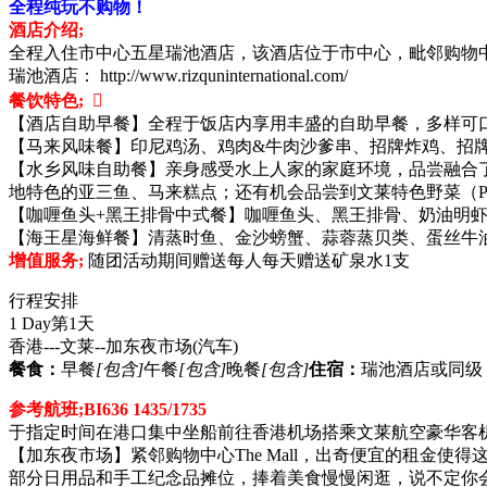
全程纯玩不购物！
酒店介绍;
全程入住市中心五星瑞池酒店，该酒店位于市中心，毗邻购物
瑞池酒店： http://www.rizquninternational.com/
餐饮特色; 
【酒店自助早餐】全程于饭店内享用丰盛的自助早餐，多样可
【马来风味餐】印尼鸡汤、鸡肉&牛肉沙爹串、招牌炸鸡、招
【水乡风味自助餐】亲身感受水上人家的家庭环境，品尝融合
地特色的亚三鱼、马来糕点；还有机会品尝到文莱特色野菜（Pak
【咖喱鱼头+黑王排骨中式餐】咖喱鱼头、黑王排骨、奶油明虾、
【海王星海鲜餐】清蒸时鱼、金沙螃蟹、蒜蓉蒸贝类、蛋丝牛
增值服务;
随团活动期间赠送每人每天赠送矿泉水1支
行程安排
1 Day
第1天
香港---文莱--加东夜市场
(汽车)
餐食：
早餐
[包含]
午餐
[包含]
晚餐
[包含]
住宿：
瑞池酒店或同级
参考航班;BI636 1435/1735
于指定时间在港口集中坐船前往香港机场搭乘文莱航空豪华客机
【加东夜市场】紧邻购物中心The Mall，出奇便宜的租
部分日用品和手工纪念品摊位，捧着美食慢慢闲逛，说不定你