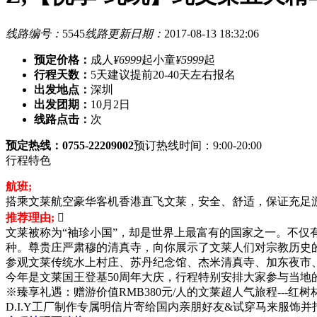
线路编号：
5545
线路更新日期：
2017-08-13 18:32:06
预定价格：
成人
¥6999
起
小童
¥5999
起
行程天数：
5天
建议提前20-40天左右报名
出发地点：
深圳
出发团期：
10月2日
线路点击：
次
预定热线：0755-22209002
预订热线时间：9:00-20:00
行程特色
航班;
搭乘文莱航空豪华客机香港直飞文莱，安全、舒适，保证充足
推荐理由;

文莱被称为“袖珍小国”，却是世界上最富有的国家之一。不仅
种。尊贵庄严肃穆的清真寺，向你展示了文莱人们对宗教历史
参观文莱传统水上村庄、苏丹纪念馆、杰米清真寺、加东夜市
今年是文莱国王登基50周年大庆，行程特别安排大家参与当地
※臻享礼遇：赠游价值RMB380元/人的文莱超人气旅程---红树
D.I.Y工厂制作专属明信片寄给国内亲朋好友&试穿马来服饰