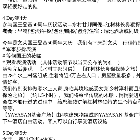
双轻便好走的鞋
4 Day
第4天
参与国王登基50周年庆祝活动---水村甘邦阿偞--红树林长鼻猴探
餐食：
早餐
[包含]
午餐
[包含]
晚餐
[包含]
住宿：
瑞池酒店或同级
今年是文莱国王登基50周年大庆，我们有幸来到文莱，行程特
# 军事步操表演
# 等候国王的莅临
# 观看表演活动 （具体活动细节以当天公布的为准！）
活动完后参观：【水村甘邦阿偞】+【红树林长鼻猴探险之旅】：文
由28个水上村落组成,住着将近3万左右人口，房屋数量极多，
情好客。
我们特别安排做客水上人家,身临其境地感受文莱乡村淳朴而且
探险之旅】（约1.5小时）。我们将乘坐传统的木船，悄悄驶
会在木船行进的过程中，给您细致讲解红树林独特的生态特点
等等。
【YAYASAN基金广场】由4栋建筑物组成的YAYASAN
下午酒店自由活动。客人可以自行享受酒店设施
5 Day
第5天
文莱----香港
(飞机+汽车)