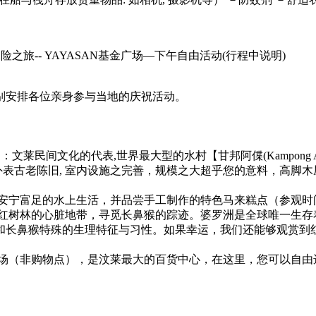
险之旅-- YAYASAN基金广场—下午自由活动
(行程中说明)
别安排各位亲身参与当地的庆祝活动。
莱民间文化的代表,世界最大型的水村【甘邦阿偞(Kampong A
外表古老陈旧, 室内设施之完善，规模之大超乎您的意料，高脚
安宁富足的水上生活，并品尝手工制作的特色马来糕点（参观时
进红树林的心脏地带，寻觅长鼻猴的踪迹。婆罗洲是全球唯一生
和长鼻猴特殊的生理特征与习性。如果幸运，我们还能够观赏到
 基金广场（非购物点），是汶莱最大的百货中心，在这里，您可以自