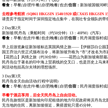
餐食：
早餐
[自理]
午餐
[自理]
晚餐
[包含]
住宿：
新加坡国顿河畔
去程参考航班 :SQ861 HKGSIN 1540/1920 或CX635 HKGSIN 15
请贵宾于指定时间于深圳指定地点集中，在我社专业领队的带
2 Day
第2天
新加坡/民丹岛（乘船时间 （约50分钟）13：40PM）
(汽车)
餐食：
早餐
[包含]
午餐
[包含]
晚餐
[自理]
住宿：
民丹湖度假村或同
早上后游览象征新加坡标志英国风情之旅——【伊丽莎白公园】、
国王乔治六世正式颁布法令，将新加坡升格为 “市”才改名为
【花芭山】风情之旅（约30分钟）——-花芭山为新加坡南部
民丹岛位于著名的印中海上贸易线的交叉口，也是历史上马来
闲活动包括高尔夫球的理想场所。
3 Day
第3天
民丹岛全天自由活动
(行程中说明)
餐食：
早餐
[包含]
午餐
[自理]
晚餐
[自理]
住宿：
民丹湖度假村或同
早餐于酒店享用，后全天民丹岛上自由活动。
民丹岛旅馆区是新加坡向印尼租借的地方印尼政府将滨丹岛北部计
无当地的住民，离新加坡很近，乘搭渡轮只需45分钟。