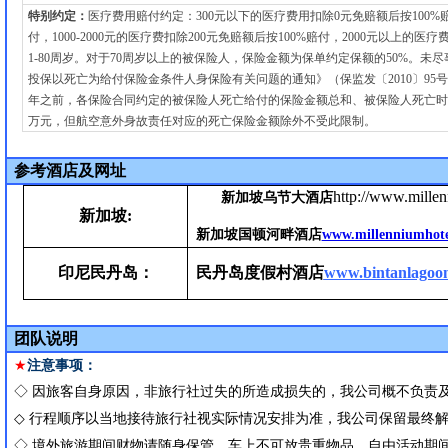
特别约定：
医疗费用赔付约定：300元以下的医疗费用扣除0元免赔额后按100%赔付，
付，1000-2000元的医疗费扣除200元免赔额后按100%赔付，2000元以上的
1-80周岁。对于70周岁以上的被保险人，保险金额为保单约定保额的50%。
投保以死亡为给付保险金条件人身保险有关问题的通知》（保监发〔2010〕9
年之前，各保险合同约定的被保险人死亡给付的保险金额总和、被保险人死亡时
万元，但航空意外身故责任对应的死亡保险金额除外不受此限制。
参考酒店及网址
http://www.millen
新加坡乌节大酒店
新加坡
:
新加坡国顿河畔酒店
www.millenniumhote
印尼民丹岛：
民丹岛度假村酒店
www.bintanlagoo
团队说明
★
注意事项：
◇
因旅客自身原因，非旅行社过失的所造成损失的，我公司概不负责
◇
行程顺序以当地接待旅行社视实际情况安排为准，
我公司保留最终
◇ 境外旅游期间财物请随身保管，车上不可放贵重物品，自由活动期