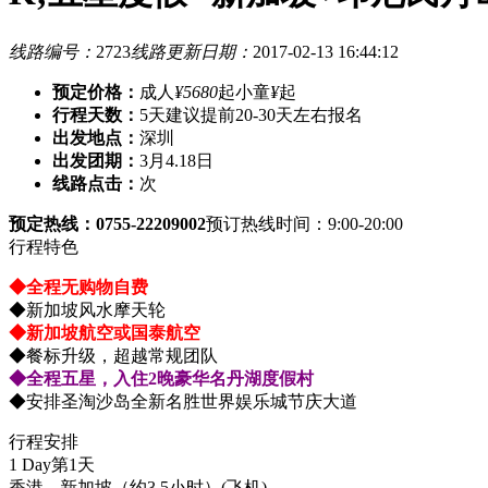
线路编号：
2723
线路更新日期：
2017-02-13 16:44:12
预定价格：
成人
¥5680
起
小童
¥
起
行程天数：
5天
建议提前20-30天左右报名
出发地点：
深圳
出发团期：
3月4.18日
线路点击：
次
预定热线：0755-22209002
预订热线时间：9:00-20:00
行程特色
◆全程无购物自费
◆新加坡风水摩天轮
◆新加坡航空或国泰航空
◆餐标升级，超越常规团队
◆全程五星，入住2晚豪华名丹湖度假村
◆安排圣淘沙岛全新名胜世界娱乐城节庆大道
行程安排
1 Day
第1天
香港---新加坡（约3.5小时）
(飞机)