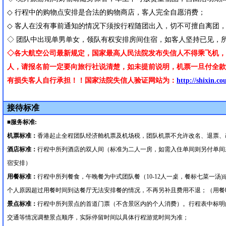
◇
行程中的购物点安排是合法的购物商店，客人完全自愿消费；
◇
客人在没有事前通知的情况下须按行程随团出入，切不可擅自离团
◇ 团队中出现单男单女，领队有权安排房间住宿，如客人坚持已见，
◇各大航空公司最新规定，国家最高人民法院发布失信人不得乘飞机
人，请报名前一定要向旅行社说清楚，如未提前说明，机票一旦付全
有损失客人自行承担！！国家法院失信人验证网站为：
http://shixin.co
接待标准
■服务标准
:
机票标准：
香港起止全程团队经济舱机票及机场税，团队机票不允许改名、退票、
酒店标准：
行程中所列酒店的双人间（标准为二人一房，如需入住单间则另付单间
宿安排）
用餐标准：
行程中所列餐食，午晚餐为中式团队餐（
10-12
人一桌，餐标七菜一汤
)
个人原因超过用餐时间到达餐厅无法安排餐的情况，不再另补且费用不退；（用餐
景点标准：
行程中所列景点的首道门票（不含景区内的个人消费）。行程表中标明
交通等情况调整景点顺序，实际停留时间以具体行程游览时间为准；