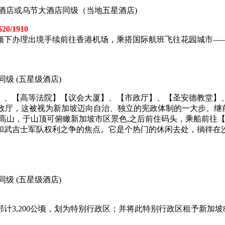
酒店或乌节大酒店同级（当地五星酒店)
20/1910
领下办理出境手续前往香港机场，乘搭国际航班飞往花园城市—
级 (五星级酒店)
【高等法院】【议会大厦】、【市政厅】、【圣安德教堂】、【金融
市政厅，这被视为新加坡迈向自治、独立的宪政体制的一大步。继前
最高山，于山顶可俯瞰新加坡市区景色,之后前住码头，乘船前往
和武吉士军队权利之争的焦点。它是个热门的休闲去处，徜徉在
级 (五星级酒店)
3,200公顷，划为特别行政区；并将此特别行政区租予新加坡8