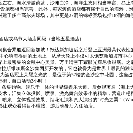
6度左右。海水清澈蔚蓝，沙滩白净，海洋生态则相当丰富。岛上
，休闲设施都相当完善，此外，每家渡假酒店都有属于自己的海滩
建了多个高尔夫球场，其中更是27洞的锦标赛场包括18洞的海
酒店或乌节大酒店同级（当地五星酒店)
间集合乘船返回新加坡！抵达新加坡后之后登上亚洲最具代表性的
它坐落在滨海中心填海得到的土地上，从摩天轮上不仅可以饱览新加坡市
密集的金融中心美景、万里晴空下耀眼光辉尽收眼底。之后前往【新加
合度假村是由拉斯维加斯金沙集团所开发的，它也被誉为是世界上最贵
为酒店冠上荣耀之光的，是位于第57楼的金沙空中花园，这座
行街，自由活动2小时！
一条集购物、娱乐于一体的世界级娱乐大道。后参观著名【海上大
技术，汇集立体投影、喷泉、激光舞台效果小的精华，营造出栩
立体视觉效果、烟花汇演和真人演出的“时光之翼”（Wings o
40％，势必让观众看得目不暇接。游后晚餐后入住酒店。