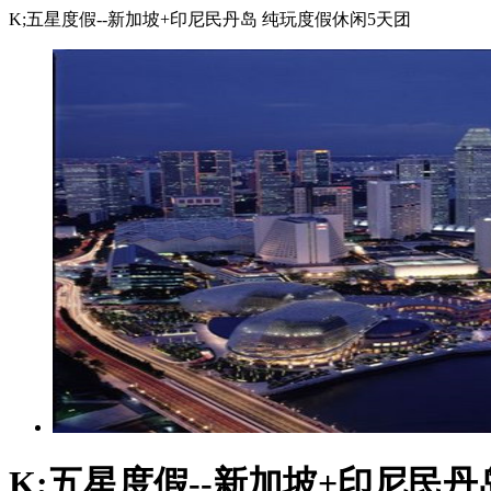
K;五星度假--新加坡+印尼民丹岛 纯玩度假休闲5天团
K;五星度假--新加坡+印尼民丹