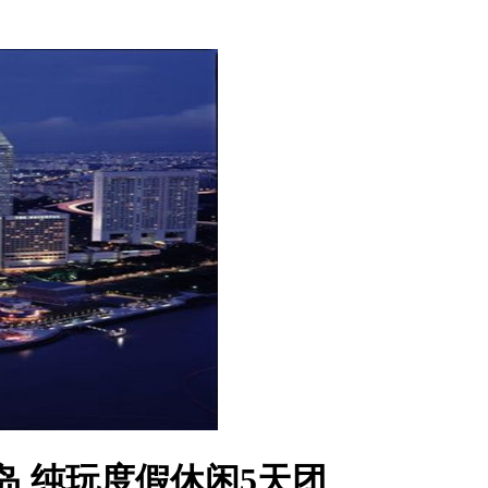
岛 纯玩度假休闲5天团