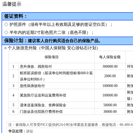
温馨提示
签证资料：
◇
护照原件（须有半年以上有效期及足够的签证空白页）；
◇
半年内的近期
2
寸彩色照片二张（底色不限）；
保险计划：
建议客人自行购买适合自己的保险产品。
○ 个人旅游意外险（中国人保财险 安心游钻石计划）
保险项目
每人保险金额
1
意外身故、残疾给付
300000.00
环
航班延误赔偿（延误单位时间赔偿标准600.0 延
2
2000.00
附
误单位时间6.0 ）
3
急性病身故给付
100000.00
附
附
4
紧急医疗运送和运返费用补偿
100000.00
版
5
遗体送返保险金、丧葬保险金
50000.00
附
6
门急诊及住院医疗费用补偿
30000.00
附
注：被保险人可享受PICC提供的24小时全球紧急支援服务，救援电话：86-400-650-591
争议处理：
诉讼