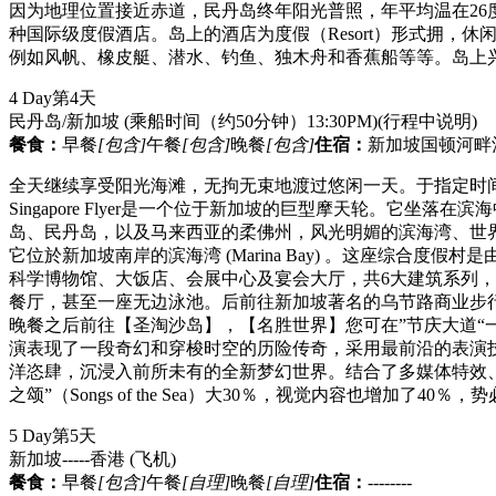
因为地理位置接近赤道，民丹岛终年阳光普照，年平均温在2
种国际级度假酒店。岛上的酒店为度假（Resort）形式拥
例如风帆、橡皮艇、潜水、钓鱼、独木舟和香蕉船等等。岛上兴
4 Day
第4天
民丹岛/新加坡 (乘船时间（约50分钟）13:30PM)
(行程中说明)
餐食：
早餐
[包含]
午餐
[包含]
晚餐
[包含]
住宿：
新加坡国顿河畔
全天继续享受阳光海滩，无拘无束地渡过悠闲一天。于指定时
Singapore Flyer是一个位于新加坡的巨型摩天轮。
岛、民丹岛，以及马来西亚的柔佛州，风光明媚的滨海湾、世界上最
它位於新加坡南岸的滨海湾 (Marina Bay) 。这座综
科学博物馆、大饭店、会展中心及宴会大厅，共6大建筑系列，
餐厅，甚至一座无边泳池。后前往新加坡著名的乌节路商业步
晚餐之后前往【圣淘沙岛】，【名胜世界】您可在”节庆大道“
演表现了一段奇幻和穿梭时空的历险传奇，采用最前沿的表演
洋恣肆，沉浸入前所未有的全新梦幻世界。结合了多媒体特效、喷泉、
之颂”（Songs of the Sea）大30％，视觉内容也增加了
5 Day
第5天
新加坡-----香港
(飞机)
餐食：
早餐
[包含]
午餐
[自理]
晚餐
[自理]
住宿：
--------