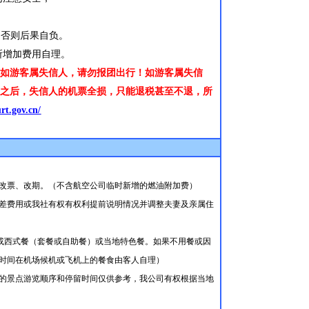
，否则后果自负。
所增加费用自理。
，如游客属失信人，请勿报团出行！如游客属失信
款之后，失信人的机票全损，只能退税甚至不退，所
urt.gov.cn/
改票、改期。（不含航空公司临时新增的燃油附加费）
差费用或我社有权有权利提前说明情况并调整夫妻及亲属住
或西式餐（套餐或自助餐）或当地特色餐。如果不用餐或因
时间在机场候机或飞机上的餐食由客人自理）
的景点游览顺序和停留时间仅供参考，我公司有权根据当地