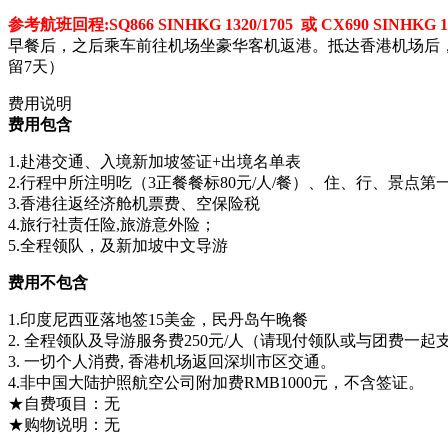
参考航班回程:SQ866 SINHKG 1320/1705 或 CX690 SINHKG 12
早餐后，之后乘车前往机场坐豪华客机返港。抵达香港机场后，
留7天）
费用说明
费用包含
1.赴港交通、入境新加坡签证+出境名单表
2.行程中所注明吃（3正餐餐标80元/人/餐）、住、行、景点第
3.香港往返经济舱机票费、空保险税
4.旅行社责任险,旅游意外险；
5.全程领队，及新加坡中文导游
费用不包含
1.印度尼西亚落地签15美金，民丹岛午晚餐
2. 全程领队及导游服务费250元/人（请现付领队或与团费一起
3. 一切个人消费, 香港机场返回深圳市区交通。
4.非中国大陆护照航空公司附加费RMB1000元，不含签证。
★自费项目：无
★购物说明：无