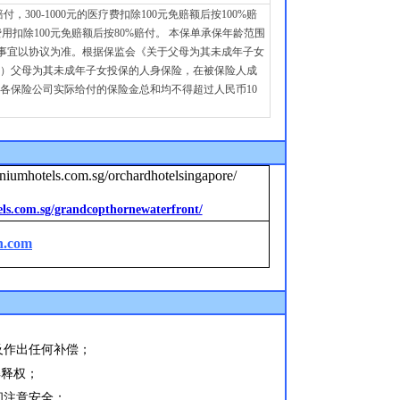
300-1000元的医疗费扣除100元免赔额后按100%赔
医疗费用扣除100元免赔额后按80%赔付。 本保单承保年龄范围
未尽事宜以协议为准。根据保监会《关于父母为其未成年子女
5号）父母为其未成年子女投保的人身保险，在被保险人成
各保险公司实际给付的保险金总和均不得超过人民币10
niumhotels.com.sg/orchardhotelsingapore/
ls.com.sg/grandcopthornewaterfront/
n.com
及作出任何补偿；
解释权
；
间注意安全；