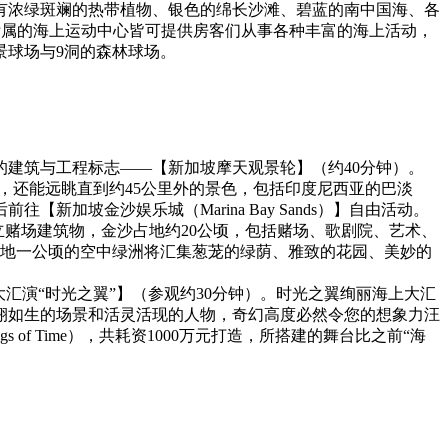
有浓绿斑斓的热带植物、银色的绵长沙滩、碧蓝的南中国海、各
，附属的海上运动中心皆可提供房客们从事各种丰富的海上活动，
景球场与9洞的森林球场。
建筑与工程标志——【新加坡摩天观景轮】（约40分钟）。
中心，还能远眺直到约45公里外的景色，包括印度尼西亚的巴淡
坡金沙娱乐城（Marina Bay Sands）】自由活动。
的独立赌场建筑物，金沙占地约20公顷，包括赌场、歌剧院、艺术、
占地一公顷的空中绿洲将汇集葱茏的绿荫、雅致的花园、美妙的
汇演“时光之翼”】（参观约30分钟）。时光之翼绚丽海上大汇
栩如生的场景和活灵活现的人物，奇幻高度必然令您的想象力汪
f Time），共耗资1000万元打造，所搭建的舞台比之前“海