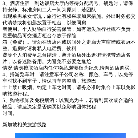
3、酒店住宿：到达饭店大厅内等待分配房号、钥匙时，请保
持安静。标准房间二人一间为原则，若团队
出现单男单女情况，旅行社有权采取加床措施。外出时务必交
代清楚或将钥匙放置于柜台，以便同房
者使用。个人财物自行妥善保管，如有遗失旅行社概不负责，
贵重物品可交酒店柜台存放于保险
箱（免费）。请勿在饭店内或房间外之走廊大声喧哗或衣冠不
整。退房时请将私人电话费、饮料
费等个人消费至总台结清，离开酒店外出逛街请携带酒店名
片，以备迷路备用。为避免不必要之尴尬
情况,请勿擅取酒店内任何物品,若要留为纪念,请向酒店购买。
4、搭游览车时，请注意车子公司名称、颜色、车号，以免停
车时找不到车子，请保持车内整洁，旅游巴
士上禁止吸烟。约定上车之时间，请务必准时集合上车以免影
响旅游行程。
5、购物须知及免税烟酒：以观光为主，若看到喜欢或合适的
物品，请速决定是否购买以免影响团体旅程
时间。
新加坡相关旅游线路