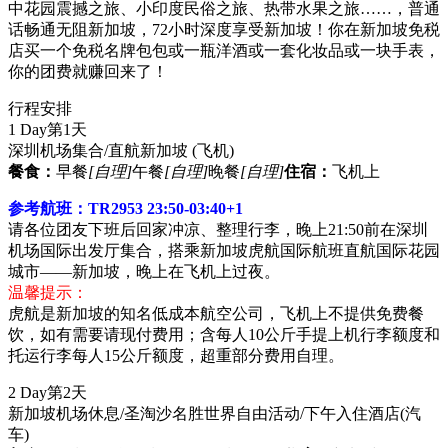
中花园震撼之旅、小印度民俗之旅、热带水果之旅……，普通
话畅通无阻新加坡，72小时深度享受新加坡！你在新加坡免税
店买一个免税名牌包包或一瓶洋酒或一套化妆品或一块手表，
你的团费就赚回来了！
行程安排
1 Day
第1天
深圳机场集合/直航新加坡
(飞机)
餐食：
早餐
[自理]
午餐
[自理]
晚餐
[自理]
住宿：
飞机上
参考航班：TR2953 23:50-03:40+1
请各位团友下班后回家冲凉、整理行李，晚上21:50前在深圳
机场国际出发厅集合，搭乘新加坡虎航国际航班直航国际花园
城市——新加坡，晚上在飞机上过夜。
温馨提示：
虎航是新加坡的知名低成本航空公司，飞机上不提供免费餐
饮，如有需要请现付费用；含每人10公斤手提上机行李额度和
托运行李每人15公斤额度，超重部分费用自理。
2 Day
第2天
新加坡机场休息/圣淘沙名胜世界自由活动/下午入住酒店
(汽
车)