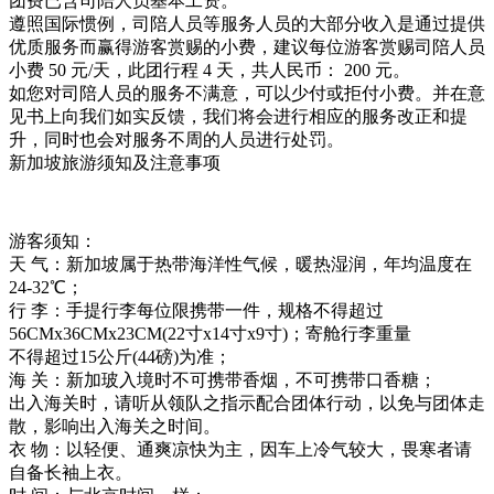
团费已含司陪人员基本工资。
遵照国际惯例，司陪人员等服务人员的大部分收入是通过提供
优质服务而赢得游客赏赐的小费，建议每位游客赏赐司陪人员
小费 50 元/天，此团行程 4 天，共人民币： 200 元。
如您对司陪人员的服务不满意，可以少付或拒付小费。并在意
见书上向我们如实反馈，我们将会进行相应的服务改正和提
升，同时也会对服务不周的人员进行处罚。
新加坡旅游须知及注意事项
游客须知：
天 气：新加坡属于热带海洋性气候，暖热湿润，年均温度在
24-32℃；
行 李：手提行李每位限携带一件，规格不得超过
56CMx36CMx23CM(22寸x14寸x9寸)；寄舱行李重量
不得超过15公斤(44磅)为准；
海 关：新加玻入境时不可携带香烟，不可携带口香糖；
出入海关时，请听从领队之指示配合团体行动，以免与团体走
散，影响出入海关之时间。
衣 物：以轻便、通爽凉快为主，因车上冷气较大，畏寒者请
自备长袖上衣。