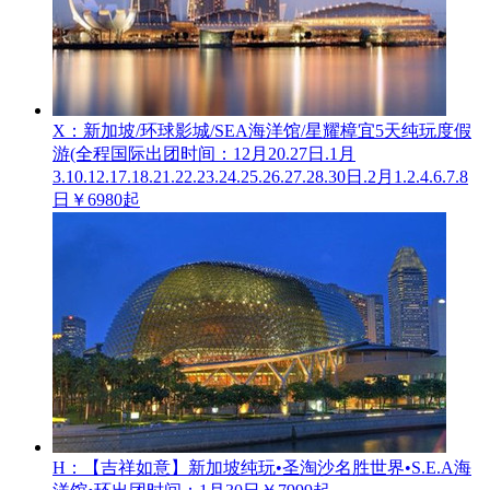
X：新加坡/环球影城/SEA海洋馆/星耀樟宜5天纯玩度假
游(全程国际
出团时间：12月20.27日.1月
3.10.12.17.18.21.22.23.24.25.26.27.28.30日.2月1.2.4.6.7.8
日
￥6980起
H：【吉祥如意】新加坡纯玩•圣淘沙名胜世界•S.E.A海