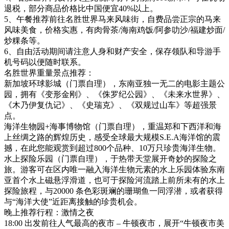
退税，部分商品价格比中国便宜40%以上。
5、午餐推荐前往名胜世界马来风味街，自费品尝正宗的马来
风味美食，价格实惠，有肉骨茶/海南鸡饭/阿参叻沙/福建炒面/
炒粿条等。
6、自由活动期间请注意人身和财产安全，保存领队和导游手
机号码以便随时联系。
名胜世界重量景点推荐：
新加坡环球影城（门票自理），东南亚独一无二的电影主题公
园，拥有《变形金刚》、《侏罗纪公园》、《未来水世界》、
《木乃伊复仇记》、《史瑞克》、《双规过山车》等超强景
点。
海洋生物园+海事博物馆（门票自理），重温郑和下西洋和海
上丝绸之路的辉煌历史，感受全球最大规模S.E.A海洋馆的震
撼，在此您能观赏到超过800个品种、10万只珍贵海洋生物。
水上探险乐园（门票自理），于热带天堂展开奇妙的探险之
旅。游客可在区内唯一融入海洋生物元素的水上乐园体验东南
亚首个水上磁悬浮滑道，也可于探险河流踏上前所未有的水上
探险旅程，与20000 条色彩斑斓的珊瑚鱼一同浮潜，或者获得
与“海洋大使”近距离接触的珍贵机会。
晚上推荐行程：激情之夜
18:00 出发前往人气最高的夜市 – 牛顿夜市，展开“牛顿夜市美