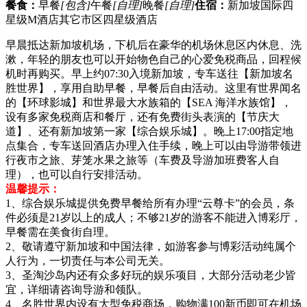
餐食：
早餐
[包含]
午餐
[自理]
晚餐
[自理]
住宿：
新加坡国际四
星级M酒店其它市区四星级酒店
早晨抵达新加坡机场，下机后在豪华的机场休息区内休息、洗
漱，年轻的朋友也可以开始物色自己的心爱免税商品，回程候
机时再购买。早上约07:30入境新加坡，专车送往【新加坡名
胜世界】，享用自助早餐，早餐后自由活动。这里有世界闻名
的【环球影城】和世界最大水族箱的【SEA 海洋水族馆】，
设有多家免税商店和餐厅，还有免费街头表演的【节庆大
道】、还有新加坡第一家【综合娱乐城】。晚上17:00指定地
点集合，专车送回酒店办理入住手续，晚上可以由导游带领进
行夜市之旅、芽笼水果之旅等（车费及导游加班费客人自
理），也可以自行安排活动。
温馨提示：
1、综合娱乐城提供免费早餐给所有办理“云尊卡”的会员，条
件必须是21岁以上的成人；不够21岁的游客不能进入博彩厅，
早餐需在美食街自理。
2、敬请遵守新加坡和中国法律，如游客参与博彩活动纯属个
人行为，一切责任与本公司无关。
3、圣淘沙岛内还有众多好玩的娱乐项目，大部分活动老少皆
宜，详细请咨询导游和领队。
4、名胜世界内设有大型免税商场，购物满100新币即可在机场