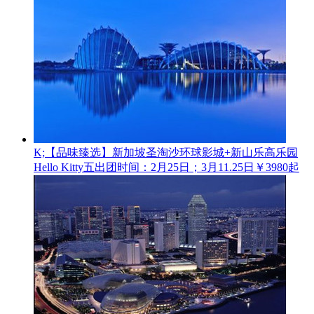
K;【品味臻选】新加坡圣淘沙环球影城+新山乐高乐园
Hello Kitty五
出团时间：2月25日；3月11.25日
￥3980起