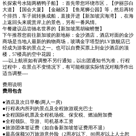
长探索号水陆两栖鸭子船】：首先带您环绕市区，【伊丽莎白
大道】【国会大厦】【金融区】【鱼尾狮公园】等，然后再转
个排挡，车子就转换成船，直接开进【新加坡滨海湾】，在海
上返回头来观赏岸上的景色，另有一番风情。
午餐建议品尝驰名世界的【新加坡黑胡椒螃蟹】
下午推荐您前往新加坡的新地标：金沙酒店，酒店对面的金沙
商场是当地人最新的购物商场，玻璃金字塔型的LV旗舰店已
经成为游客的景点之一。也可以自费买票上到金沙酒店的顶
楼，57楼高的空中花园；
----以上航班如有调整不另行通知，以出团通知书为准，行程
过程中，在景点不变情况下，有可能根据实际情况对顺序作出
适当调整----
费用说明
费用包含
●酒店及次日早餐(两人一房)
●行程表内所列的景点及全程旅游观光巴士
●全程国际机票及全程机场税、保安税、燃油附加费
●全程领队、导游、司机基本工资
●旅游团体签证费（如自备新加坡签证费用不退）
●最高保额50万旅游意外险（2周岁以下、80周岁以上人士恕