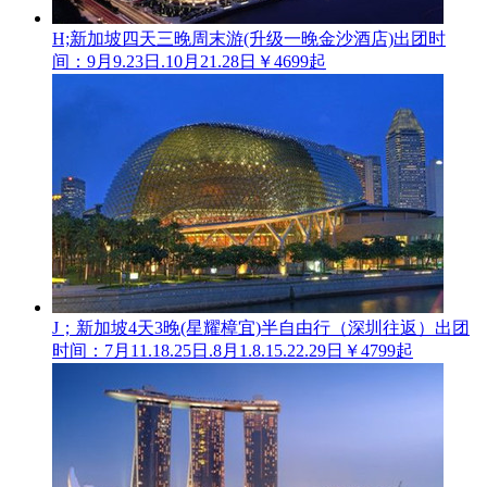
H;新加坡四天三晚周末游(升级一晚金沙酒店)
出团时
间：9月9.23日.10月21.28日
￥4699起
J；新加坡4天3晚(星耀樟宜)半自由行（深圳往返）
出团
时间：7月11.18.25日.8月1.8.15.22.29日
￥4799起