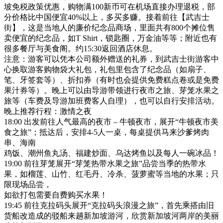
坡免税政策优惠，购物满100新币可在机场直接办理退税，部
分价格比中国便宜40%以上，多买多赚。接着前往【武吉士
街】，这是当地人的廉价纪念品商场，里面共有800个摊位售
卖便宜的纪念品，如T Shirt，锁匙圈，万金油等等；附近也有
很多餐厅与美食阁。约15:30返回酒店休息。
注意：游客可以凭本公司额外赠送的礼券，到武吉士街游客中
心换取游客购物袋大礼包，礼包里包含了纪念品（如扇子、
笔、牙签套等）、折扣券（有时也会提供免费糕点卷或是免费
果汁券等）。晚上可以由导游带领进行夜市之旅、芽笼水果之
旅等（车费及导游加班费客人自理），也可以自行安排活动。
晚上推荐行程：激情之夜
18:00 出发前往人气最高的夜市 – 牛顿夜市，展开“牛顿夜市美
食之旅”；抵达后，安排4-5人一桌，每桌提供马来沙爹烤肉
串、海南
鸡饭、潮州鱼丸汤、福建炒面、乌达烤鱼以及每人一碗冰品！
19:00 前往芽笼展开“芽笼热带水果之旅”品尝当季的热带水
果，如榴莲、山竹、红毛丹、冷杀、菠萝蜜等当地的水果；只
限现场品尝，
如欲打包需要自费购买水果！
19:45 前往克拉码头展开“克拉码头浪漫之旅”，首先乘搭由旧
货船改造成的驳船来趟新加坡游河，欣赏新加坡河两岸的美丽