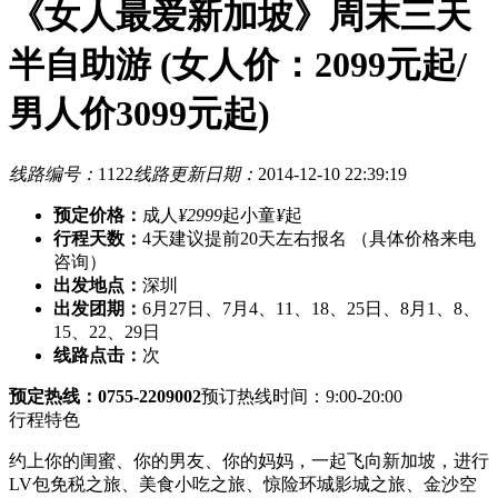
《女人最爱新加坡》周末三天
半自助游 (女人价：2099元起/
男人价3099元起)
线路编号：
1122
线路更新日期：
2014-12-10 22:39:19
预定价格：
成人
¥2999
起
小童
¥
起
行程天数：
4天
建议提前20天左右报名 （具体价格来电
咨询）
出发地点：
深圳
出发团期：
6月27日、7月4、11、18、25日、8月1、8、
15、22、29日
线路点击：
次
预定热线：0755-2209002
预订热线时间：9:00-20:00
行程特色
约上你的闺蜜、你的男友、你的妈妈，一起飞向新加坡，进行
LV包免税之旅、美食小吃之旅、惊险环城影城之旅、金沙空