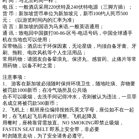
时 间：与北京时间一样；
电 压：一般酒店采用220伏特及240伏特电源（三脚方插）；
货 币：新加坡货币单位为新加坡元，新币100约人民币500
元；（以游览时间内的汇率为准）
语 言：新加坡的国语为马来语,一般英语通用；
通 讯：致电回中国拨打00-86-区号-电话号码，中国全球通手
机在当地也可以使用；
应带物品：酒店出于环保因素，无论星级，均须自备牙膏、牙
刷、拖鞋、电吹风机等个人生活用品；
常用药物：请团友自备晕浪丸、保济丸、感冒药、止痛片等常
用药物，以备不时之需；
注意事项：
1、 游客在新加坡必须随时保持环境卫生，随地吐痰、弃物要
被罚款1000新币；在冷气场所及公共场
合不可以吸烟，去洗手间记得冲水，否则被认为违法，一旦罪
名成立将被罚款500新币；
2、飞机上：航班座位编排按姓氏英文字母，座位如不在一起
时，在飞机起飞后再自行调整。飞机起降及
用餐时，座椅靠背需放直。NO SMOKING即禁止吸烟，
FASTEN SEAT BELT 即系上安全带，非必要
时勿随意走动，为了安全请务必遵守。