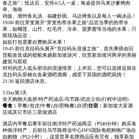
食之旅”；抵达后，安排4-5人一桌，每桌提供马来沙爹烤肉
串、海南
鸡饭、潮州鱼丸汤、福建炒面、乌达烤鱼以及每人一碗冰品！
19:00 前往芽笼展开“芽笼热带水果之旅”品尝当季的热带水
果，如榴莲、山竹、红毛丹、冷杀、菠萝蜜等当地的水果；只
限现场品尝，
如欲打包需要自费购买水果！
19:45 前往克拉码头展开“克拉码头浪漫之旅”，首先乘搭由旧
货船改造成的驳船来趟新加坡游河，欣赏新加坡河两岸的美丽
建筑与双双
对对的恋人低头密语的浪漫情景；上岸后，您可以选择逗留在
克拉码头穿梭在各家酒吧酒廊，感受下异国的酒吧风情！
21:30 返回酒店休息。
3 Day
第3天
全天购物大血拼/特产药油店/乌节路/武吉士街
(行程中说明)
餐食：
早餐
[包含]
午餐
[自理]
晚餐
[自理]
住宿：
新加坡大富酒
店或其它市区三星级酒店
酒店内早餐后乘车前往南洋特产药油商店（约40分钟）购买各
种南洋特产，后前往乌节路商业中心DFS国际免税购物广场自
由购物（约2小时），这里世界名牌商品应有尽有，独享新加