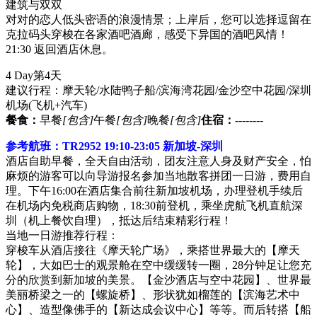
建筑与双双
对对的恋人低头密语的浪漫情景；上岸后，您可以选择逗留在
克拉码头穿梭在各家酒吧酒廊，感受下异国的酒吧风情！
21:30 返回酒店休息。
4 Day
第4天
建议行程：摩天轮/水陆鸭子船/滨海湾花园/金沙空中花园/深圳
机场
(飞机+汽车)
餐食：
早餐
[包含]
午餐
[包含]
晚餐
[包含]
住宿：
--------
参考航班：TR2952 19:10-23:05 新加坡-深圳
酒店自助早餐，全天自由活动，团友注意人身及财产安全，怕
麻烦的游客可以向导游报名参加当地散客拼团一日游，费用自
理。下午16:00在酒店集合前往新加坡机场，办理登机手续后
在机场内免税商店购物，18:30前登机，乘坐虎航飞机直航深
圳（机上餐饮自理），抵达后结束精彩行程！
当地一日游推荐行程：
穿梭车从酒店接往《摩天轮广场》，乘搭世界最大的【摩天
轮】，大如巴士的观景舱在空中缓缓转一圈，28分钟足让您充
分的欣赏到新加坡的美景。【金沙酒店与空中花园】、世界最
美丽桥梁之一的【螺旋桥】、形状犹如榴莲的【滨海艺术中
心】、造型像佛手的【新达成会议中心】等等。而后转搭【船