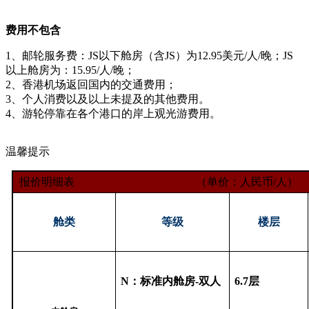
费用不包含
1、邮轮服务费：JS以下舱房（含JS）为12.95美元/人/晚；JS
以上舱房为：15.95/人/晚；
2、香港机场返回国内的交通费用；
3、个人消费以及以上未提及的其他费用。
4、游轮停靠在各个港口的岸上观光游费用。
温馨提示
报价明细表
（单价：人民币
/
人）
舱类
等级
楼层
N
：标准内舱房
-
双人
6.7
层