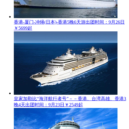
香港-厦门-冲绳(日本)-香港5晚6天游
出团时间：9月26日
￥5699起
皇家加勒比“海洋航行者号”－－香港、台湾高雄、香港3
晚4天
出团时间：9月23日
￥2549起