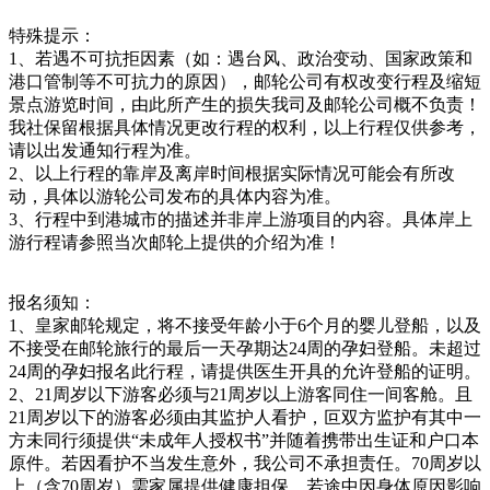
特殊提示：
1、若遇不可抗拒因素（如：遇台风、政治变动、国家政策和
港口管制等不可抗力的原因），邮轮公司有权改变行程及缩短
景点游览时间，由此所产生的损失我司及邮轮公司概不负责！
我社保留根据具体情况更改行程的权利，以上行程仅供参考，
请以出发通知行程为准。
2、以上行程的靠岸及离岸时间根据实际情况可能会有所改
动，具体以游轮公司发布的具体内容为准。
3、行程中到港城市的描述并非岸上游项目的内容。具体岸上
游行程请参照当次邮轮上提供的介绍为准！
报名须知：
1、皇家邮轮规定，将不接受年龄小于6个月的婴儿登船，以及
不接受在邮轮旅行的最后一天孕期达24周的孕妇登船。未超过
24周的孕妇报名此行程，请提供医生开具的允许登船的证明。
2、21周岁以下游客必须与21周岁以上游客同住一间客舱。且
21周岁以下的游客必须由其监护人看护，叵双方监护有其中一
方未同行须提供“未成年人授权书”并随着携带出生证和户口本
原件。若因看护不当发生意外，我公司不承担责任。70周岁以
上（含70周岁）需家属提供健康担保，若途中因身体原因影响