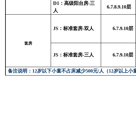
D1
：高级阳台房
-
三
6.7.8
.9.10
层
人
JS
：标准套房
-
双人
6.7.9
.10
层
套房
JS
：标准套房
-
三人
6.7.9
.10
层
备注说明：
12
岁以下小童不占床减少
500
元
/
人（
12
岁以上小