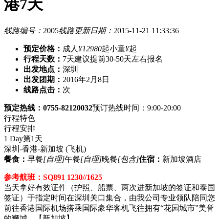
港7天
线路编号：
2005
线路更新日期：
2015-11-21 11:33:36
预定价格：
成人
¥12980
起
小童
¥
起
行程天数：
7天
建议提前30-50天左右报名
出发地点：
深圳
出发团期：
2016年2月8日
线路点击：
次
预定热线：0755-82120032
预订热线时间：9:00-20:00
行程特色
行程安排
1 Day
第1天
深圳-香港-新加坡
(飞机)
餐食：
早餐
[自理]
午餐
[自理]
晚餐
[包含]
住宿：
新加坡酒店
参考航班：SQ891 1230//1625
当天拿好有效证件（护照、船票、两次进新加坡的签证和泰国
签证）于指定时间在深圳关口集合，由我公司专业领队陪同您
前往香港国际机场搭乘国际豪华客机飞往拥有“花园城市”美誉
的狮城---【新加坡】.