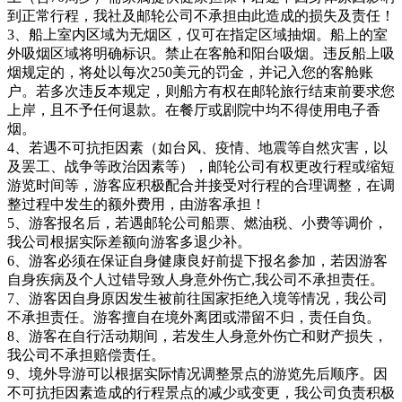
到正常行程，我社及邮轮公司不承担由此造成的损失及责任！
3、船上室内区域为无烟区，仅可在指定区域抽烟。船上的室
外吸烟区域将明确标识。禁止在客舱和阳台吸烟。违反船上吸
烟规定的，将处以每次250美元的罚金，并记入您的客舱账
户。若多次违反本规定，则船方有权在邮轮旅行结束前要求您
上岸，且不予任何退款。在餐厅或剧院中均不得使用电子香
烟。
4、若遇不可抗拒因素（如台风、疫情、地震等自然灾害，以
及罢工、战争等政治因素等），邮轮公司有权更改行程或缩短
游览时间等，游客应积极配合并接受对行程的合理调整，在调
整过程中发生的额外费用，由游客承担！
5、游客报名后，若遇邮轮公司船票、燃油税、小费等调价，
我公司根据实际差额向游客多退少补。
6、游客必须在保证自身健康良好前提下报名参加，若因游客
自身疾病及个人过错导致人身意外伤亡,我公司不承担责任。
7、游客因自身原因发生被前往国家拒绝入境等情况，我公司
不承担责任。游客擅自在境外离团或滞留不归，责任自负。
8、游客在自行活动期间，若发生人身意外伤亡和财产损失，
我公司不承担赔偿责任。
9、境外导游可以根据实际情况调整景点的游览先后顺序。因
不可抗拒因素造成的行程景点的减少或变更，我公司负责积极