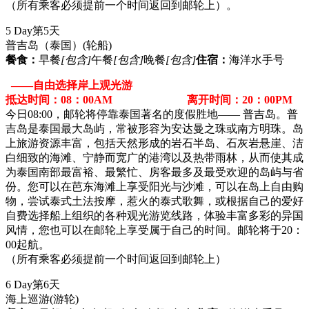
（所有乘客必须提前一个时间返回到邮轮上）。
5 Day
第5天
普吉岛（泰国）
(轮船)
餐食：
早餐
[包含]
午餐
[包含]
晚餐
[包含]
住宿：
海洋水手号
——自由选择岸上观光游
抵达时间：08：00AM 离开时间：20：00PM
今日08:00，邮轮将停靠泰国著名的度假胜地—— 普吉岛。普
吉岛是泰国最大岛屿，常被形容为安达曼之珠或南方明珠。岛
上旅游资源丰富，包括天然形成的岩石半岛、石灰岩悬崖、洁
白细致的海滩、宁静而宽广的港湾以及热带雨林，从而使其成
为泰国南部最富裕、最繁忙、房客最多及最受欢迎的岛屿与省
份。您可以在芭东海滩上享受阳光与沙滩，可以在岛上自由购
物，尝试泰式土法按摩，惹火的泰式歌舞，或根据自己的爱好
自费选择船上组织的各种观光游览线路，体验丰富多彩的异国
风情，您也可以在邮轮上享受属于自己的时间。邮轮将于20：
00起航。
（所有乘客必须提前一个时间返回到邮轮上）
6 Day
第6天
海上巡游
(游轮)