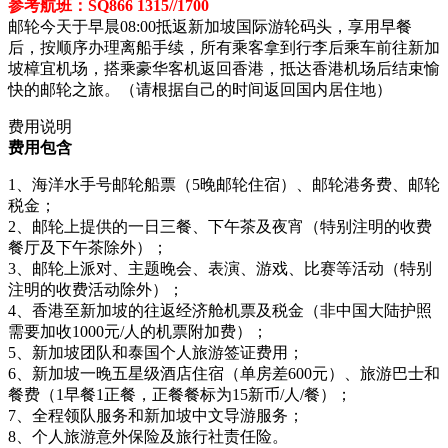
参考航班：SQ866 1315//1700
邮轮今天于早晨08:00抵返新加坡国际游轮码头，享用早餐
后，按顺序办理离船手续，所有乘客拿到行李后乘车前往新加
坡樟宜机场，搭乘豪华客机返回香港，抵达香港机场后结束愉
快的邮轮之旅。（请根据自己的时间返回国内居住地）
费用说明
费用包含
1、海洋水手号邮轮船票（5晚邮轮住宿）、邮轮港务费、邮轮
税金；
2、邮轮上提供的一日三餐、下午茶及夜宵（特别注明的收费
餐厅及下午茶除外）；
3、邮轮上派对、主题晚会、表演、游戏、比赛等活动（特别
注明的收费活动除外）；
4、香港至新加坡的往返经济舱机票及税金（非中国大陆护照
需要加收1000元/人的机票附加费）；
5、新加坡团队和泰国个人旅游签证费用；
6、新加坡一晚五星级酒店住宿（单房差600元）、旅游巴士和
餐费（1早餐1正餐，正餐餐标为15新币/人/餐）；
7、全程领队服务和新加坡中文导游服务；
8、个人旅游意外保险及旅行社责任险。