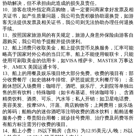
协助解决，但不承担由此造成的损失及责任。
10、游客在境外指定商店购物，请一定要问商家拿好发票及相
关证书，如产生质量问题，我公司负责积极协助退换货，如游
客无法提供发票及相关证书，我公司则无法协助办理任何退换
手续。
11、按照国家旅游局的有关规定，旅游人身意外保险由游客自
愿购买，我公司给予提醒并提供便利。
12、船上消费只收取美金，船上提供货币兑换服务，汇率可能
略高于国家对外公布的当日汇率。船上不能使用银联卡，只能
使用可刷取美金的信用卡，如VISA 维萨卡、MASTER 万事达
卡、AMEX 美国运通卡等。
13、船上的用餐及娱乐项目绝大部分免费。收费的项目有：部
分收费餐厅（如史德林牛排馆、萨芭提妮意大利餐厅等）；圣
殿休憩区入场费用；咖啡厅、酒吧、娱乐厅、大剧院等单独出
售的所有饮料；特殊咖啡（如卡布基诺、特浓咖啡等）、含酒
精类饮料、酒类、可乐、汽水等；私人开销：如卫星电话费、
美容美发、按摩SPA、汗蒸、商店购物等；上网费用；娱乐场
的筹码；船舱内的迷你酒吧等注明收费的酒水饮料；船舱送餐
服务小费；尊贵阳台用餐；就诊挂号费用、治疗费及药费等所
有船方标注需另行收费的项目。
14、船上小费： JS以下舱房（含JS）为12.95美元/人/晚；JS以