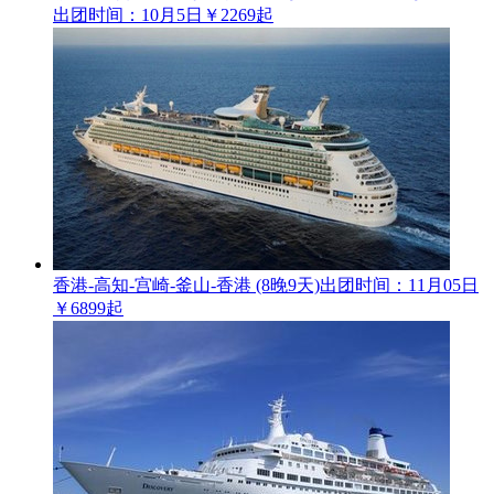
出团时间：10月5日
￥2269起
香港-高知-宫崎-釜山-香港 (8晚9天)
出团时间：11月05日
￥6899起