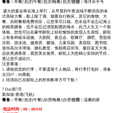
餐食：
早餐
[包含]
午餐
[包含]
晚餐
[包含]
住宿：
海洋水手号
盛大的宴会将在海上举行，从早晨到午夜连续不断供应的各
式美味大餐，船上除了酒、烟要自行购买，其它的食物、大
餐、自助餐都免费供应，让您享尽口福。您永远不会忘记海上
的精美膳食，也不会忘记清莹剔透的海水，此乃人生又一个新
体验。您也可以在豪华邮轮上轻松愉快的发现人生喜悦，邮轮
上有各种娱乐设施、大剧院、夜总会、歌舞厅、酒吧、雪茄俱
乐部、游泳池、健身房、赌场、儿童乐园、美容院、图书馆、
迷你高尔夫球场、婚礼教堂、免税商店街等。极目蓝天大海，
品饮美酒香茶，观赏美女俊男。邮轮上为您精心安排的节目，
更让您不虚此行。
注意事项：
1. 请收拾您的行李，不要遗落个人物品，将行李打包好，准备
次日07：00离船.
2. 结清自己在邮轮上的所有帐单方可下船！
7 Day
第7天
新加坡-香港
(飞机)
餐食：
早餐
[包含]
午餐
[自理]
晚餐
[自理]
住宿：
温馨的家
抵达时间：08：00AM