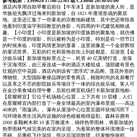
参考航班：ZH9024 17:40-22:05 或 CZ8048 20:50-01:00
酒店内享用自助早餐后前往【牛车水】是新加坡的唐人街，是
华族祖先飘洋过海来到新加坡，自 1821 年逐渐形成的聚居
地。这里还汇集了一些著名的宗教地标建筑，其中您还将惊喜
地看到印度庙宇和回教堂的身影，与四周的中式建筑相映成
趣。【小印度】小印度是新加坡的印度族群的聚集地，就仿佛
是一个印度的缩影，所以被称为是小印度。特别是在一些节日
的时候来临，印度风情更加的显著，这里就像是一个金碧辉煌
的童话世界。五彩的灯光和装饰在街上到处都是。后游览【金
沙娱乐城】新加坡地标景点之一，耗资 40 亿英镑打造，坐落
于滨海湾区，由三座连成一串的酒店大楼组成，顶部建有景色
壮观的空中花园，酒店内则设有"漂浮式"水晶阁、莲花外形的
博物馆、大型国际奢侈品牌的零售商店，精致时尚的名厨餐厅
以及享之不尽的影院娱乐等项目于一体的综合娱乐城。客人可
在金沙美食城自理午餐，后前往樟宜机场打卡新加坡新地标-
【星耀樟宜】它位于机场核心位置，上下共有 10 层楼，人们
在星耀樟宜内部打造了一座全球最高的室内瀑布景观——高达
40米的『雨漩涡』。瀑布从屋顶中心位置呈圆环状倾泻而下，
与环绕各类生活风尚设施的绿色植被相得益彰。森林谷拥有
2000 多颗树木和 10 多万株灌木，徜徉热带雨林，将新加坡的
热带雨林气候完美的在室内呈现，为葱翠的整体环境增添一抹
亮丽。后乘机飞往深圳，抵达后深圳散团，结束愉快旅程。