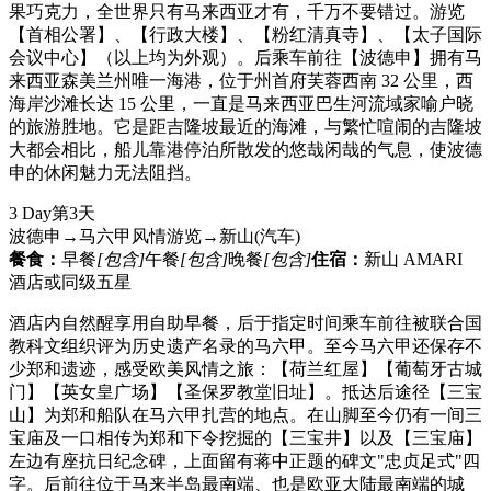
果巧克力，全世界只有马来西亚才有，千万不要错过。游览
【首相公署】、【行政大楼】、【粉红清真寺】、【太子国际
会议中心】（以上均为外观）。后乘车前往【波德申】拥有马
来西亚森美兰州唯一海港，位于州首府芙蓉西南 32 公里，西
海岸沙滩长达 15 公里，一直是马来西亚巴生河流域家喻户晓
的旅游胜地。它是距吉隆坡最近的海滩，与繁忙喧闹的吉隆坡
大都会相比，船儿靠港停泊所散发的悠哉闲哉的气息，使波德
申的休闲魅力无法阻挡。
3 Day
第3天
波德申→马六甲风情游览→新山
(汽车)
餐食：
早餐
[包含]
午餐
[包含]
晚餐
[包含]
住宿：
新山 AMARI
酒店或同级五星
酒店内自然醒享用自助早餐，后于指定时间乘车前往被联合国
教科文组织评为历史遗产名录的马六甲。至今马六甲还保存不
少郑和遗迹，感受欧美风情之旅：【荷兰红屋】【葡萄牙古城
门】【英女皇广场】【圣保罗教堂旧址】。抵达后途径【三宝
山】为郑和船队在马六甲扎营的地点。在山脚至今仍有一间三
宝庙及一口相传为郑和下令挖掘的【三宝井】以及【三宝庙】
左边有座抗日纪念碑，上面留有蒋中正题的碑文"忠贞足式"四
字。后前往位于马来半岛最南端、也是欧亚大陆最南端的城