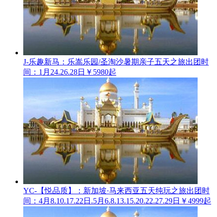
J-乐趣新马：乐嵩乐园/圣淘沙暑期亲子五天之旅
出团时
间：1月24.26.28日
￥5980起
YC-【悦品质】：新加坡·马来西亚五天纯玩之旅
出团时
间：4月8.10.17.22日.5月6.8.13.15.20.22.27.29日
￥4999起