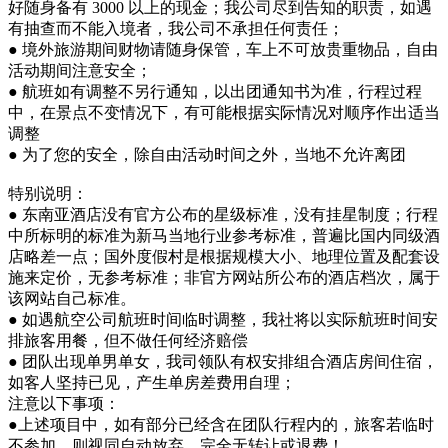
好随身备有 3000 以上的现金；我公司尽到告知的职责，如遇
有抽查而不能入境者，我公司不承担任何责任；
● 境外旅游期间财物请随身保管，车上不可放贵重物品，自由
活动期间注意安全；
● 航班如有调整不另行通知，以出团通知书为准，行程过程
中，在景点不变情况下，有可能根据实际情况对顺序作出适当
调整
● 为了您的安全，除自由活动时间之外，当地不允许离团
特别说明：
● 东南亚酒店没有官方公布的星级标准，没有挂星制度；行程
中所标明的标准为新马当地行业参考标准，普遍比国内同级酒
店略差一点；国外度假村是根据规模大小、地理位置及配套设
施来定价，无参考标准；非官方网站所公布的酒店档次，属于
该网站自己标准。
● 如遇航空公司航班时间临时调整，我社将以实际航班时间安
排旅客用餐，但不做任何经济赔偿
● 团队出现单男单女，我司领队有权安排组合酒店房间住宿，
如客人坚持已见，产生单房差费用自理；
注意以下事项：
●上述项目中，如有部分已经含在团队行程内的，旅客若临时
不参加，则视同自动放弃，完全无转让或退费！