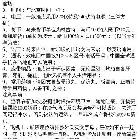
赌场。
3、 时间：与北京时间一样；
4、 电压：一般酒店采用220伏特及240伏特电源（三脚方
插）；
5、 货币：马来货币单位为林吉特，马币100约人民币210元；
新加坡货币单位为坡元，新币100约人民币500元；（以当天汇
率为准）
6、 语言：马来西亚、新加坡的国语为马来语,一般英语通用；
7、 通讯：致电回中国拨打00-86-区号-电话号码，中国全球通
手机在当地也可以使用；
8、 应带物品：酒店出于环保因素，无论星级，均须自备牙
膏、牙刷、拖鞋、电吹风机等个人生活用品；
9、 常用药物：请团友自备晕浪丸、保济丸、感冒药、止痛片
等常用药物，以备不时之需；
注意事项：
1、 游客在新加坡必须随时保持环境卫生，随地吐痰、弃物要
被罚款1000新币；在冷气场所及公共场合不可以吸烟，去洗手
间记得冲水， 否则被认为违法，一旦罪名成立将被罚款500新
币；
2、飞机上：航班座位编排按姓氏英文字母，座位如不在一起
时，在飞机起飞后再自行调整。飞机起降及用餐时，座椅靠背