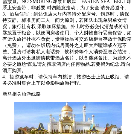
需放直。NO SMOKING即禁止吸烟，FASTEN SEAT BELT 即
系上安全带，非必要 时勿随意走动，为了安全 请务必遵守。
3、酒店住宿：到达饭店大厅内等待分配房号、钥匙时，请保
持安静。标准房间二人一间为原则，若团队出现单男单女情
况，旅行社有权 采取加床措施。外出时务必交代清楚或将钥
匙放置于柜台，以便同房者使用。个人财物自行妥善保管，如
有遗失旅行社概不负责，贵重物品可交酒店柜台存放于保险箱
（免费）。请勿在饭店内或房间外之走廊大声喧哗或衣冠不
整。退房时请将私人电话费、饮料费等个人消费至总台结清，
离开酒店外出逛街请携带酒店名片，以备迷路备用。为避免不
必要之尴尬情况,请勿擅取酒店内任何物品,若要留为纪念,请向
酒店购买。
4、搭游览车时，请保持车内整洁，旅游巴士上禁止吸烟。请
务必准时集合上车以免影响旅游行程。
新马相关旅游线路