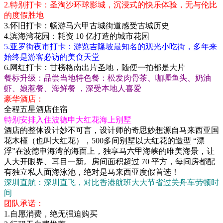
2.特别打卡：圣淘沙环球影城，沉浸式的快乐体验，无与伦比
的度假胜地
3.怀旧打卡：畅游马六甲古城街道感受古城历史
4.滨海湾花园：耗资 10 亿打造的城市花园
5.亚罗街夜市打卡：游览吉隆坡最知名的观光小吃街，多年来
始终是游客必访的美食天堂
6.网红打卡：甘榜格南出片圣地，随便一拍都是大片
餐标升级：品尝当地特色餐：松发肉骨茶、咖喱鱼头、奶油
虾、娘惹餐、海鲜餐 ，深受本地人喜爱
豪华酒店：
全程五星酒店住宿
特别安排入住波德申大红花海上别墅
酒店的整体设计妙不可言，设计师的奇思妙想源自马来西亚国
花木槿（也叫大红花），500多间别墅以大红花的造型 “漂
浮”在波德申海湾的海面上，独享马六甲海峡的唯美海景，让
人大开眼界、耳目一新。房间面积超过 70 平方，每间房都配
有独立私人面海泳池，绝对是马来西亚度假首选！
深圳直航：深圳直飞，对比香港航班大大节省过关舟车劳顿时
间
团队承诺：
1.自愿消费，绝无强迫购买