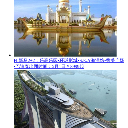
H-新马2+2：乐高乐园•环球影城•S.E.A海洋馆•赞美广场
•巴迪泰
出团时间：5月1日
￥8999起