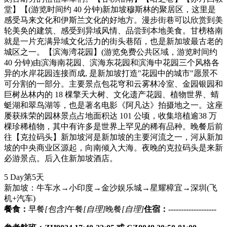
堂】【(游览时间约 40 分钟)新加坡穆斯林的聚居区，这里是
感受马来文化和伊斯兰文化的好地方。漫步街巷可以欣赏到美
轮美奂的建筑、感受到异域风情、品尝到本地美食。甘榜格南
就是一片充满异域文化活力的街头巷陌，也是新加坡最古老的
城区之一。【滨海湾花园】(游览免费公共区域，游览时间约
40 分钟)由滨海南花园、滨海东花园和滨海中花园三个风格各
异的水岸花园连接而成, 是新加坡打造"花园中的城市"愿景不
可分割的一部分。主要景点包花穹和云雾林冷室、金园银园和
巨树丛林内的 18 棵擎天大树、文化遗产花园、植物世界、蜻
蜓湖和翠鸟湖等，也是著名电影《阿凡达》拍摄地之一。这座
屡获殊荣的园林景点占地面积达 101 公顷，收集培植逾38 万
棵珍稀植物，其中有许多是世界上罕见的稀有品种。晚餐后前
往【克拉码头】新加坡河是新加坡的主要河流之一，河从新加
坡的中央商业区源起，向南倾入大海。夜晚的克拉码头是来新
必游景点。后入住新加坡酒店。
5 Day
第5天
新加坡：牛车水→小印度→金沙娱乐城→星耀樟宜→深圳
(飞
机+汽车)
餐食：
早餐
[包含]
午餐
[自理]
晚餐
[自理]
住宿：
-------------------