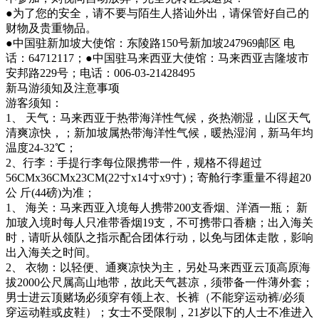
●为了您的安全，请不要与陌生人搭讪外出，请保管好自己的
财物及贵重物品。
●中国驻新加坡大使馆：东陵路150号新加坡247969邮区 电
话：64712117；●中国驻马来西亚大使馆：马来西亚吉隆坡市
安邦路229号；电话：006-03-21428495
新马游须知及注意事项
游客须知：
1、 天气：马来西亚于热带海洋性气候，炎热潮湿，山区天气
清爽凉快，；新加坡属热带海洋性气候，暖热湿润，新马年均
温度24-32℃；
2、行李：手提行李每位限携带一件，规格不得超过
56CMx36CMx23CM(22寸x14寸x9寸)；寄舱行李重量不得超20
公 斤(44磅)为准；
1、 海关：马来西亚入境每人携带200支香烟、洋酒一瓶； 新
加玻入境时每人只准带香烟19支，不可携带口香糖；出入海关
时，请听从领队之指示配合团体行动，以免与团体走散，影响
出入海关之时间。
2、 衣物：以轻便、通爽凉快为主，另处马来西亚云顶高原海
拔2000公尺属高山地带，故此天气甚凉，须带备一件薄外套；
男士进云顶赌场必须穿有领上衣、长裤（不能穿运动裤/必须
穿运动鞋或皮鞋）；女士不受限制，21岁以下的人士不准进入