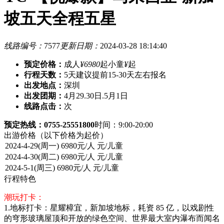
坡五天全程五星
线路编号：
7577
更新日期：
2024-03-28 18:14:40
预定价格：
成人
¥6980
起
小童
¥
起
行程天数：
5天
建议提前15-30天左右报名
出发地点：
深圳
出发团期：
4月29.30日.5月1日
线路点击：
次
预定热线：0755-25551800
时间：9:00-20:00
出游价格
（以下价格为起价）
行程特色
潮玩打卡：
1.地标打卡：星耀樟宜，新加坡地标，耗资 85 亿，以戏剧性
的穹形玻璃屋顶和开放的绿色空间、世界最大室内瀑布而闻名