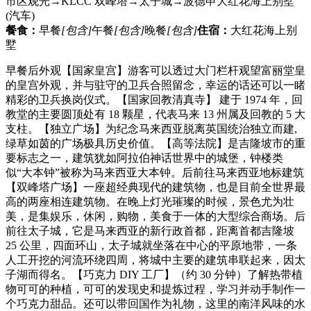
市区观光→KLCC 双峰塔→太子城→波德申大红花海上别墅
(汽车)
餐食：
早餐
[包含]
午餐
[包含]
晚餐
[包含]
住宿：
大红花海上别
墅
早餐后外观【国家皇宫】游客可以透过大门栏杆观望富丽堂皇
的皇宫外观，并与驻守的卫兵合照留念，幸运的话还可以一睹
精彩的卫兵换岗仪式。【国家回教清真寺】 建于 1974 年，回
教堂的主要圆顶处有 18 颗星，代表马来 13 州属及回教的 5 大
支柱。【独立广场】为纪念马来西亚脱离英国统治独立而建,
绿草如茵的广场极具历史价值。【高等法院】是吉隆坡市的重
要标志之一，建筑犹如阿拉伯神话世界中的城堡，钟楼类
似“大本钟”被称为马来西亚大本钟。后前往马来西亚地标建筑
【双峰塔广场】一座超经典现代的建筑物，也是目前全世界最
高的两座相连建筑物。在晚上灯光璀璨的时候，景色尤为壮
美，是集娱乐，休闲，购物，美食于一体的大型综合商场。后
前往太子城，它是马来西亚的新行政首都，距离首都吉隆坡
25 公里，四面环山，太子城就坐落在中心的平原地带，一条
人工开挖的河流环绕四周，将城中主要的建筑串联起来，因太
子湖而得名。【巧克力 DIY 工厂】（约 30 分钟）了解热带植
物可可的种植，可可的发现史和提炼过程，学习并动手制作一
个巧克力甜品。还可以带回国作为礼物，这里的南洋风味的水