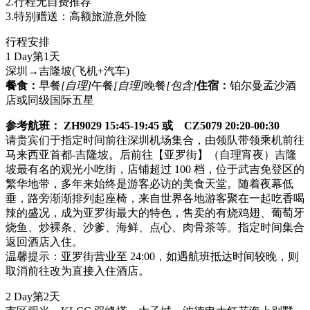
2.行程无自费推荐
3.特别赠送：高额旅游意外险
行程安排
1 Day
第1天
深圳→吉隆坡
(飞机+汽车)
餐食：
早餐
[自理]
午餐
[自理]
晚餐
[包含]
住宿：
铂尔曼孟沙酒
店或同级国际五星
参考航班： ZH9029 15:45-19:45 或 CZ5079 20:20-00:30
请贵宾们于指定时间前往深圳机场集合，由领队带领乘机前往
马来西亚首都-吉隆坡。后前往【亚罗街】（自理宵夜）吉隆
坡最有名的观光小吃街，店铺超过 100 档，位于武吉免登区的
繁华地带，多年来始终是游客必访的美食天堂。随着夜幕低
垂，路旁渐渐排列起座椅，来自世界各地游客聚在一起吃香喝
辣的盛况，成为亚罗街最大的特色，售卖的有烧鸡翅、葡萄牙
烧鱼、炒裸条、沙爹、海鲜、点心、肉骨茶等。指定时间集合
返回酒店入住。
温馨提示：亚罗街营业至 24:00，如遇航班抵达时间较晚，则
取消前往改为直接入住酒店。
2 Day
第2天