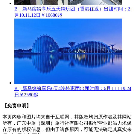
B；新马缤纷享乐五天纯玩团（香港往返）
出团时间：2
月10.11.12日
￥10680起
B；新马缤纷享乐6天4晚特惠团
出团时间：6月1.11.19.24
日
￥2580起
【免责申明】
本页内容和图片均来自于互联网，其版权均归原作者及其网站
所有，广东中旅（深圳）旅行社有限公司振华营业部虽力求保
存原有的版权信息，但由于诸多原因，可能无法确定其真实来