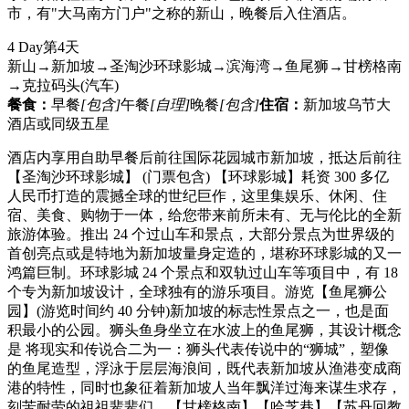
市，有"大马南方门户"之称的新山，晚餐后入住酒店。
4 Day
第4天
新山→新加坡→圣淘沙环球影城→滨海湾→鱼尾狮→甘榜格南
→克拉码头
(汽车)
餐食：
早餐
[包含]
午餐
[自理]
晚餐
[包含]
住宿：
新加坡乌节大
酒店或同级五星
酒店内享用自助早餐后前往国际花园城市新加坡，抵达后前往
【圣淘沙环球影城】 (门票包含) 【环球影城】耗资 300 多亿
人民币打造的震撼全球的世纪巨作，这里集娱乐、休闲、住
宿、美食、购物于一体，给您带来前所未有、无与伦比的全新
旅游体验。推出 24 个过山车和景点，大部分景点为世界级的
首创亮点或是特地为新加坡量身定造的，堪称环球影城的又一
鸿篇巨制。环球影城 24 个景点和双轨过山车等项目中，有 18
个专为新加坡设计，全球独有的游乐项目。游览【鱼尾狮公
园】(游览时间约 40 分钟)新加坡的标志性景点之一，也是面
积最小的公园。狮头鱼身坐立在水波上的鱼尾狮，其设计概念
是 将现实和传说合二为一：狮头代表传说中的“狮城”，塑像
的鱼尾造型，浮泳于层层海浪间，既代表新加坡从渔港变成商
港的特性，同时也象征着新加坡人当年飘洋过海来谋生求存，
刻苦耐劳的祖祖辈辈们。【甘榜格南】【哈芝巷】【苏丹回教