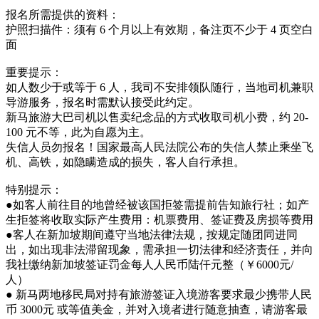
报名所需提供的资料：
护照扫描件：须有 6 个月以上有效期，备注页不少于 4 页空白
面
重要提示：
如人数少于或等于 6 人，我司不安排领队随行，当地司机兼职
导游服务，报名时需默认接受此约定。
新马旅游大巴司机以售卖纪念品的方式收取司机小费，约 20-
100 元不等，此为自愿为主。
失信人员勿报名！国家最高人民法院公布的失信人禁止乘坐飞
机、高铁，如隐瞒造成的损失，客人自行承担。
特别提示：
●如客人前往目的地曾经被该国拒签需提前告知旅行社；如产
生拒签将收取实际产生费用：机票费用、签证费及房损等费用
●客人在新加坡期间遵守当地法律法规，按规定随团同进同
出，如出现非法滞留现象，需承担一切法律和经济责任，并向
我社缴纳新加坡签证罚金每人人民币陆仟元整（￥6000元/
人）
● 新马两地移民局对持有旅游签证入境游客要求最少携带人民
币 3000元 或等值美金，并对入境者进行随意抽查，请游客最