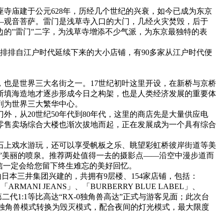
寺庙建于公元628年，历经几个世纪的兴衰，如今已成为东京
—观音菩萨。雷门是浅草寺入口的大门，几经火灾焚毁，后于
边的"雷门"二字，为浅草寺增添不少气派，为东京最独特的表
排排自江户时代延续下来的大小店铺，有90多家从江户时代便
也是世界三大名街之一。17世纪初叶这里开设，在新桥与京桥
断填海造地才逐步形成今日之构架，也是人类经济发展的重要体
列为世界三大繁华中心。
，从20世纪50年代到80年代，这里的商店先是大量供应电
零售卖场综合大楼也渐次拔地而起，正在发展成为一个具有综合
石上戏水游玩，还可以享受帆板之乐、眺望彩虹桥彼岸街道等美
”美丽的喷泉。推荐两处值得一去的摄影点——沿空中漫步道而
信一定会给您留下终生难忘的美好回忆。
正后方，由日本三井集团兴建的，共拥有9层楼、154家店铺，包括：
」、「ARMANI JEANS」、「BURBERRY BLUE LABEL」、
的第二代1:1等比高达“RX-0独角兽高达”正式与游客见面；此次台
从独角兽模式转换为毁灭模式，配合夜间的灯光模式，最大限度