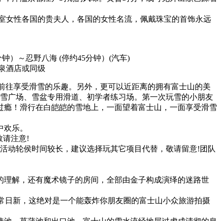
室女性各国的贵夫人，各国的女性名流，佩戴珠宝的首饰永远
钟）～忍野八海 (停约45分钟）
(汽车)
泉酒店或同级
者前往享受滑雪的乐趣。另外，更可以近距离的拥有富士山的美
玩雪广场、雪盆专用滑道、初学者练习场。第一次玩雪的小朋友
过瘾！滑行在白皑皑的雪地上，一面望着富士山，一面享受滑雪
中欢乐。
请注意!
活动轮侯时间较长，建议选择玩其它项目代替，敬请留意!团队
的理解，还有魔术镜子的房间，全部由金子构成演绎的迷路世
非常日新，这绝对是一个能轰炸你朋友圈的富士山小众旅游拍摄