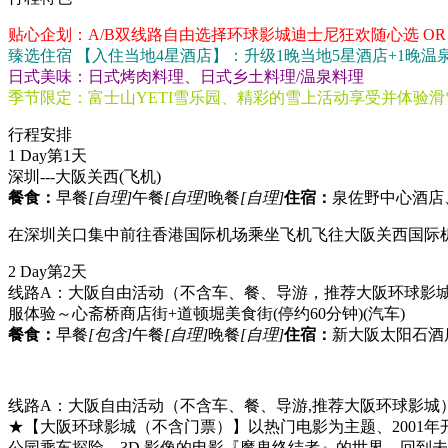
贴心企划：A/B双线路自由选择环球影城迪士尼狂欢随心选 OR
臻选住宿 【入住当地4星酒店】：升级1晚当地5星酒店+1晚温
日式美味：日式烤肉料理、日式乡土料理/温泉料理
季节限定：富士山YETI雪乐园、精彩的雪上活动享受并体验
行程安排
1 Day
第1天
深圳---大阪关西
(飞机)
餐食：
早餐
[自理]
午餐
[自理]
晚餐
[自理]
住宿：
泉佐野中心酒店、
在深圳关口集中前往香港国际机场乘坐飞机飞往大阪关西国际
2 Day
第2天
线路A：大阪自由活动（不含车、餐、导游，推荐大阪环球影城或大
服体验～心斋桥商店街+道顿堀美食街(停约60分钟)
(汽车)
餐食：
早餐
[包含]
午餐
[自理]
晚餐
[自理]
住宿：
新大阪太阳石酒
线路A：大阪自由活动（不含车、餐、导游,推荐大阪环球影城
★【大阪环球影城（不含门票）】以热门电影为主题、2001
公园乘车探险、3D 影像的电影『魔鬼终结者』的世界、回到