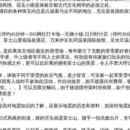
都风情。花见小路是体验京都古代文化精华的必游之处。
琅满目的各种珠宝内总是占据着与众不同的地位，无论是各国的皇
停约45分钟～INS网红打卡地—天梯小镇·日川时计店（停约30分
、富士山度假温泉酒店、万来伊豆长冈温泉国际旅馆、京水庄温
的，是距离东京地区最近的滑雪场，每年吸引了无数的滑雪爱好
初学者、中上级者等不同人士的享乐。特别设有供家族们玩乐的
的快感之外，更可以近距离的拥有富士山的美景，令人不禁大呼
来，体验不同于滑雪的欢乐气氛，老少皆宜，可全家一起享受雪
原因客人临时不参加此活动，作自动放弃，恕不能退任何费用，敬
雪仗。。。】可以无限次畅玩，由于旅游团停留时间有限，如个别
请留意！
备！
提高对地震知识的了解，还展示地震的历史和资料，加深对地震
纯日式风格的街道，路的尽头就是富士山。随手一拍无敌出片，