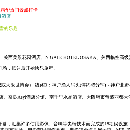
 精华热门景点打卡
泉酒店
滑雪的乐趣
关西美景花园酒店、N GATE HOTEL OSAKA、关西临空高
机场，抵达后开始快乐旅程。
阪世博会） 线路B：神户渔人码头(停约45分钟)～神户北野异人
店、奈良Asyl酒店分馆、南千里水晶酒店、大阪堺市帝盛丽都大
）
年开幕，汇集许多使用影像、音响等尖端技术而完成的18项娱设
未来乘车探险、电影节目制作参观、电影舞台道具展示馆、MIB 