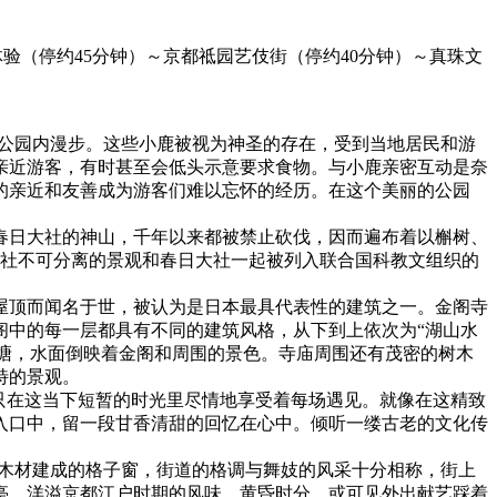
道体验（停约45分钟）～京都祗园艺伎街（停约40分钟）～真珠文
在公园内漫步。这些小鹿被视为神圣的存在，受到当地居民和游
亲近游客，有时甚至会低头示意要求食物。与小鹿亲密互动是奈
的亲近和友善成为游客们难以忘怀的经历。在这个美丽的公园
春日大社的神山，千年以来都被禁止砍伐，因而遍布着以槲树、
大社不可分离的景观和春日大社一起被列入联合国科教文组织的
屋顶而闻名于世，被认为是日本最具代表性的建筑之一。金阁寺
楼阁中的每一层都具有不同的建筑风格，从下到上依次为“湖山水
池塘，水面倒映着金阁和周围的景色。寺庙周围还有茂密的树木
特的景观。
只在这当下短暂的时光里尽情地享受着每场遇见。就像在这精致
入口中，留一段甘香清甜的回忆在心中。倾听一缕古老的文化传
的木材建成的格子窗，街道的格调与舞妓的风采十分相称，街上
亭，洋溢京都江户时期的风味。黄昏时分，或可见外出献艺踩着