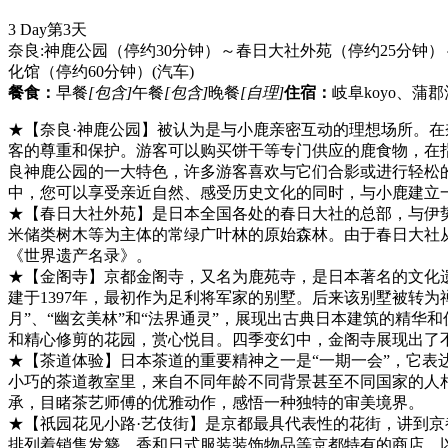
3 Day
第3天
奈良:神鹿公园（停约30分钟）～春日大社外苑（停约25分钟）
化馆（停约60分钟）
(汽车)
餐食：
早餐
[包含]
午餐
[包含]
晚餐
[自理]
住宿：
岐阜koyo、
★【奈良·神鹿公园】被认为是与小鹿亲密互动的理想场所。
客的尊重和保护。游客可以购买饼干等专门供应的鹿食物，在
良神鹿公园的一大特色，许多游客喜欢与它们合影或进行轻松
中，您可以享受亲近自然、感受历史文化的同时，与小鹿建立
★【春日大社外苑】是日本全国各处的春日大社的总部，与伊
米储类树木等为主体的常绿广叶林的原始森林。由于春日大社
《世界遗产名录》。
★【金阁寺】京都金阁寺，又名为鹿苑寺，是日本著名的文化
建于1397年，最初作为足利将军家的别墅。后来该别墅被转为
月”、“幽玄美林”和“法界通灵”，展现出古典日本建筑的精
和精心修剪的花园，赏心悦目。四季变幻中，金阁寺展现出了
★【茶道体验】日本茶道的重要精神之一是“一期一会”，它
小巧的茶道教室里，来自不同年龄不同背景甚至不同国家的人
承，目睹茶艺师傅的优雅动作，感悟一种独特的审美境界。
★【祇园花见小路·艺伎街】是京都最具代表性的花街，讲到
排列着销售发簪、香和日式服装装饰物品等京都特有的商店。