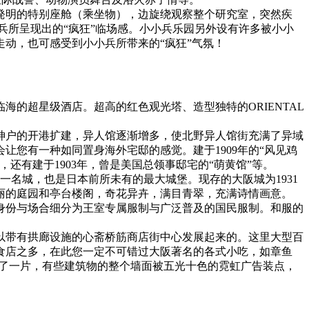
発明的特别座舱（乘坐物），边旋绕观察整个研究室，突然疾
兵所呈现出的“疯狂”临场感。小小兵乐园另外设有许多被小小
动，也可感受到小小兵所带来的“疯狂”气氛！
的超星级酒店。超高的红色观光塔、造型独特的ORIENTAL
末神户的开港扩建，异人馆逐渐增多，使北野异人馆街充满了异域
您有一种如同置身海外宅邸的感觉。建于1909年的“风见鸡
有建于1903年，曾是美国总领事邸宅的“萌黄馆”等。
一名城，也是日本前所未有的最大城堡。现存的大阪城为1931
丽的庭园和亭台楼阁，奇花异卉，满目青翠，充满诗情画意。
身份与场合细分为王室专属服制与广泛普及的国民服制。和服的
以带有拱廊设施的心斋桥筋商店街中心发展起来的。这里大型百
食店之多，在此您一定不可错过大阪著名的各式小吃，如章鱼
成了一片，有些建筑物的整个墙面被五光十色的霓虹广告装点，