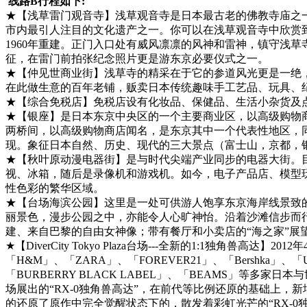
线路B行程如下:
★【浅草雷门观音寺】浅草观音寺是日本最古老的佛教寺庙之一
市内最引人注目的文化遗产之一。你可以在浅草观音寺中欣赏
1960年重建。正门入口处有威风凛凛的风神和雷神，镇守浅
征，在雷门前拍张纪念照片更是游东京必要仪式之一。
★【仲见世商业街】浅草寺的精采在于它的参道风光更是一绝，
在此做生意的百年老铺，贩卖日本传统趣味手工艺品、玩具、
★【综合免税店】免税店设有化妆品、保健品、生活小杂货及
★【银座】是日本东京中央区的一个主要商业区，以高级购物
两桥间，以高级购物商店闻名，是东京其中一个代表性地区，
现。象征日本自然、历史、现代的三大景点（富士山，京都，
★【秋叶原动漫电器街】是与时代尖端产业同步的电器大街。目
视、冰箱，随后是录像机和游戏机。如今，电子产品店、模型
性色彩的繁华区域。
★【台场海滨公园】这里是一处可供游人饱享东京海岸线景致
丽景色，漫步公园之中，亦能令人心旷神怡。沿着沙滩信步而行
建、来自巴黎的自由女神像；带有餐厅和小卖店的“海之家”
★【DiverCity Tokyo Plaza台场---全新的1:1
「H&M」、「ZARA」、「FOREVER21」、「Bershka」、「UNIQL
「BURBERRY BLACK LABEL」、「BEAMS」等多家
场展出的“RX-0独角兽高达”，在前代等比例还原的基础上
的还原了原作中完全觉醒状态下的，散发着彩虹光芒的“RX-0