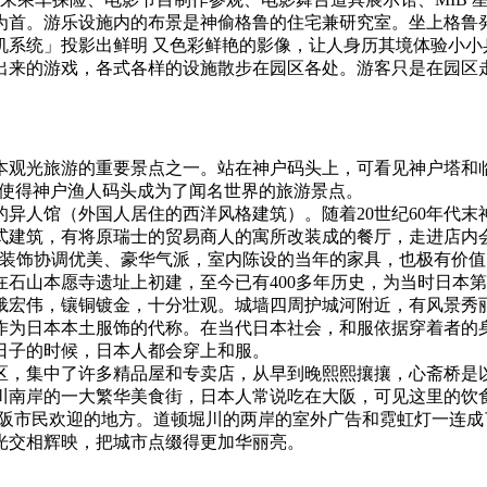
为首。游乐设施内的布景是神偷格鲁的住宅兼研究室。坐上格鲁
系统」投影出鲜明 又色彩鲜艳的影像，让人身历其境体验小小
出来的游戏，各式各样的设施散步在园区各处。游客只是在园区走
观光旅游的重要景点之一。站在神户码头上，可看见神户塔和临海
，使得神户渔人码头成为了闻名世界的旅游景点。
异人馆（外国人居住的西洋风格建筑）。随着20世纪60年代
建筑，有将原瑞士的贸易商人的寓所改装成的餐厅，走进店内会让
装饰协调优美、豪华气派，室内陈设的当年的家具，也极有价值，还
在石山本愿寺遗址上初建，至今已有400多年历史，为当时日本第
峨宏伟，镶铜镀金，十分壮观。城墙四周护城河附近，有风景秀
作为日本本土服饰的代称。在当代日本社会，和服依据穿着者的
日子的时候，日本人都会穿上和服。
区，集中了许多精品屋和专卖店，从早到晚熙熙攘攘，心斋桥是
川南岸的一大繁华美食街，日本人常说吃在大阪，可见这里的饮
大阪市民欢迎的地方。道顿堀川的两岸的室外广告和霓虹灯一连
光交相辉映，把城市点缀得更加华丽亮。