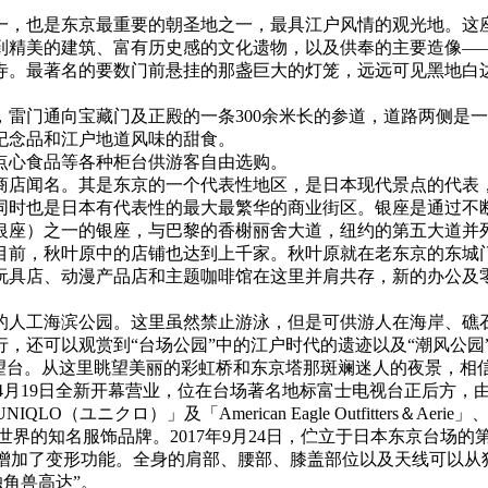
，也是东京最重要的朝圣地之一，最具江户风情的观光地。这座
到精美的建筑、富有历史感的文化遗物，以及供奉的主要造像—
草寺。最著名的要数门前悬挂的那盏巨大的灯笼，远远可见黑地白
雷门通向宝藏门及正殿的一条300余米长的参道，道路两侧是一
纪念品和江户地道风味的甜食。
点心食品等各种柜台供游客自由选购。
商店闻名。其是东京的一个代表性地区，是日本现代景点的代表，
同时也是日本有代表性的最大最繁华的商业街区。银座是通过不
银座）之一的银座，与巴黎的香榭丽舍大道，纽约的第五大道并
前，秋叶原中的店铺也达到上千家。秋叶原就在老东京的东城门外
玩具店、动漫产品店和主题咖啡馆在这里并肩共存，新的办公及
的人工海滨公园。这里虽然禁止游泳，但是可供游人在海岸、礁
，还可以观赏到“台场公园”中的江户时代的遗迹以及“潮风公园
展望台。从这里眺望美丽的彩虹桥和东京塔那斑斓迷人的夜景，相
独角兽高达】2012年4月19日全新开幕营业，位在台场著名地标富士电视台
O（ユニクロ）」及「American Eagle Outfitters＆Aerie
日本与世界的知名服饰品牌。2017年9月24日，伫立于日本东京台场
，新增加了变形功能。全身的肩部、腰部、膝盖部位以及天线可以
独角兽高达”。