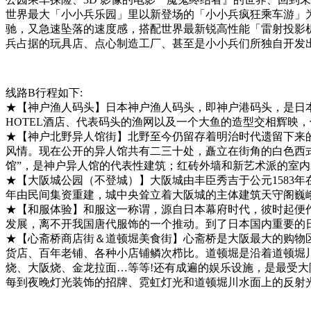
世界最大「小小兵乐园」里以新登场的「小小兵疯狂乘车游」
驰，又急速坠落的速度感，搭配世界最新锐高性能「雷射投影机
兵占据的玩具店、点心制造工厂、甚至是小小兵们所独自开发
线路B行程如下:
★【神户渔人码头】日本神户渔人码头，即神户港码头，是日本
HOTEL酒店、代表码头的渔网以及一个大鱼的造型交相辉映
★【神户北野异人馆街】北野至今仍留存着明治时代遗留下来的
风情。现在公开的异人馆共有二三十处，矗立在街角的白色西式
馆”，是神户异人馆的代表性建筑；红砖外墙和新艺术派的室内
★【大阪城公园（不登城）】大阪城由丰臣秀吉于公元1583年
年由民间集资重建，城中央耸立着大阪城的主体建筑天守阁巍
★【和服体验】和服这一称谓，源自日本幕府时代，彼时起便
发展，离不开我国唐代服饰的一个推动。到了日本国内重要的
★【心斋桥商店街＆道顿堀美食街】心斋桥是大阪最大的购物
货店、百年老铺、各种小店铺鳞次栉比。道顿堀是沿着道顿堀
烧、大阪烧、金龙拉面…等等!还有成遍的娱乐设施，是最受
每到夜晚灯光装饰的招牌、霓虹灯光和道顿堀川水面上的反射