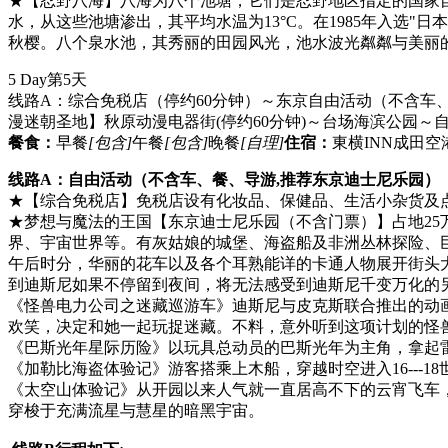
★【忍野八海】八海为八个池塘，它们是忍野地区指定的国家
水，从这些池塘渗出，其平均水温为13°C。在1985年入选
秋樱。八个泉水池，其秀丽的田园风光，池水波光粼粼与美丽
5 Day
第5天
线路A：综合免税店（停约60分钟）～东京自由活动（不含车、
漫迷朝圣地】秋原动漫电器街(停约60分钟)～台场海滨公园～自由女神～D
餐食：
早餐
[包含]
午餐
[包含]
晚餐
[自理]
住宿：
東横INN成田
线路A：自由活动（不含车、餐、导游,推荐东京迪士尼乐园）
★【综合免税店】免税店设有化妆品、保健品、生活小杂货及
★梦想与魔法的王国【东京迪士尼乐园（不含门票）】占地2
界、宇宙世界等。有灰姑娘的城堡、海盗船及非洲丛林探险、
午后时分，华丽的花车以及各个耳熟能详的卡通人物展开街头
到迪斯尼如果不停留到夜间，将无法感受到迪斯尼千变万化的
《怪兽电力公司之迷藏巡游车》迪斯尼与皮克斯联合推出的动
欢笑，决定和她一起玩捉迷藏。不料，意外听到这项计划的怪
《巴斯光年星际历险》以玩具总动员的巴斯光年为主角，拿起
《加勒比海盗体验记》游客搭乘上木船，穿越时空进入16--
《太空山体验记》从开园以来人气就一直居高不下的云宵飞车，
穿梭于充满流星与慧星的暗黑宇宙。