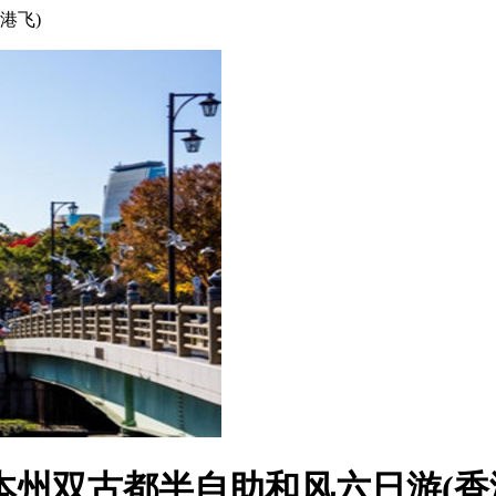
港飞)
N本州双古都半自助和风六日游(香