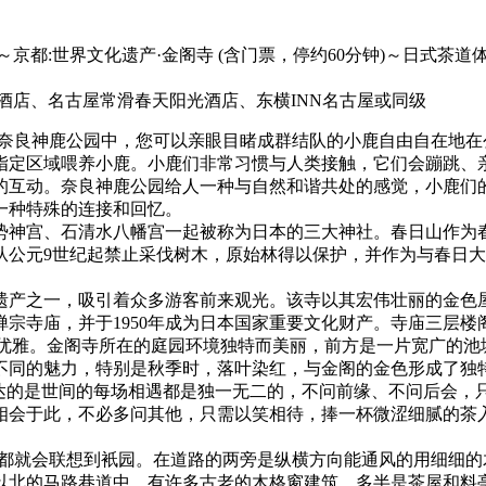
～京都:世界文化遗产·金阁寺 (含门票，停约60分钟)～日式茶
蒲郡酒店、名古屋常滑春天阳光酒店、东横INN名古屋或同级
在奈良神鹿公园中，您可以亲眼目睹成群结队的小鹿自由自在地
指定区域喂养小鹿。小鹿们非常习惯与人类接触，它们会蹦跳、
的互动。奈良神鹿公园给人一种与自然和谐共处的感觉，小鹿们
一种特殊的连接和回忆。
势神宫、石清水八幡宫一起被称为日本的三大神社。春日山作为
从公元9世纪起禁止采伐树木，原始林得以保护，并作为与春日
遗产之一，吸引着众多游客前来观光。该寺以其宏伟壮丽的金色
禅宗寺庙，并于1950年成为日本国家重要文化财产。寺庙三层
华和优雅。金阁寺所在的庭园环境独特而美丽，前方是一片宽广的
不同的魅力，特别是秋季时，落叶染红，与金阁的金色形成了独
表达的是世间的每场相遇都是独一无二的，不问前缘、不问后会，
相会于此，不必多问其他，只需以笑相待，捧一杯微涩细腻的茶
京都就会联想到衹园。在道路的两旁是纵横方向能通风的用细细
以北的马路巷道中，有许多古老的木格窗建筑，多半是茶屋和料