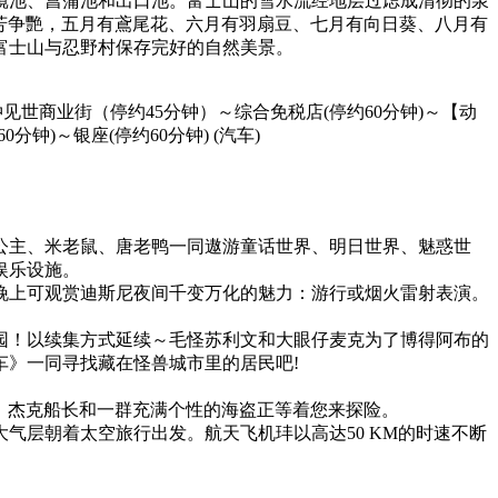
镜池、菖蒲池和出口池。富士山的雪水流经地层过虑成清彻的泉
间群芳争艷，五月有鳶尾花、六月有羽扇豆、七月有向日葵、八月有
富士山与忍野村保存完好的自然美景。
世商业街（停约45分钟）～综合免税店(停约60分钟)～【动
60分钟)～银座(停约60分钟)
(汽车)
公主、米老鼠、唐老鸭一同遨游童话世界、明日世界、魅惑世
娱乐设施。
晚上可观赏迪斯尼夜间千变万化的魅力：游行或烟火雷射表演。
园！以续集方式延续～毛怪苏利文和大眼仔麦克为了博得阿布的
》一同寻找藏在怪兽城市里的居民吧!
洋，杰克船长和一群充满个性的海盗正等着您来探险。
气层朝着太空旅行出发。航天飞机玤以高达50 KM的时速不断