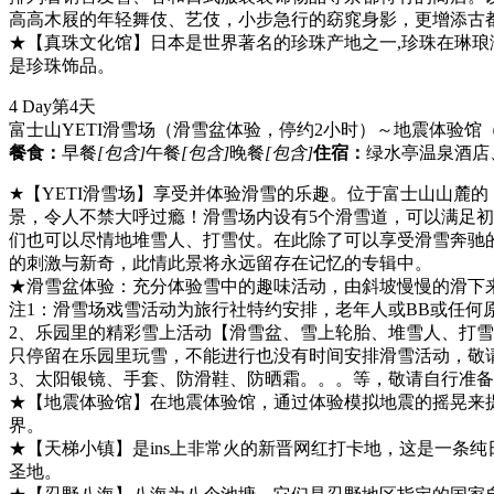
高高木屐的年轻舞伎、艺伎，小步急行的窈窕身影，更增添古
★【真珠文化馆】日本是世界著名的珍珠产地之一,珍珠在琳
是珍珠饰品。
4 Day
第4天
富士山YETI滑雪场（滑雪盆体验，停约2小时）～地震体验馆（
餐食：
早餐
[包含]
午餐
[包含]
晚餐
[包含]
住宿：
绿水亭温泉酒店
★【YETI滑雪场】享受并体验滑雪的乐趣。位于富士山山麓
景，令人不禁大呼过瘾！滑雪场内设有5个滑雪道，可以满足
们也可以尽情地堆雪人、打雪仗。在此除了可以享受滑雪奔驰
的刺激与新奇，此情此景将永远留存在记忆的专辑中。
★滑雪盆体验：充分体验雪中的趣味活动，由斜坡慢慢的滑下
注1：滑雪场戏雪活动为旅行社特约安排，老年人或BB或任何
2、乐园里的精彩雪上活动【滑雪盆、雪上轮胎、堆雪人、打
只停留在乐园里玩雪，不能进行也没有时间安排滑雪活动，敬
3、太阳银镜、手套、防滑鞋、防晒霜。。。等，敬请自行准
★【地震体验馆】在地震体验馆，通过体验模拟地震的摇晃来
界。
★【天梯小镇】是ins上非常火的新晋网红打卡地，这是一条
圣地。