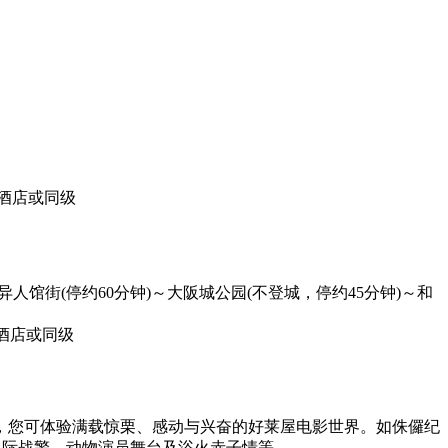
级酒店或同级
馆街(停约60分钟)～大阪城公园(不登城，停约45分钟)～和
酒店或同级
施，您可体验满载惊栗、感动与兴奋的好莱屋电影世界。如侏儸纪
星际战警、动物演员舞台及浴火赤子情等。