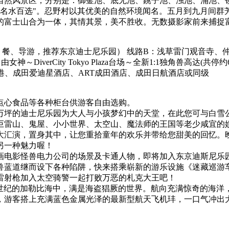
自然风景区，分别是：御釜池、底无池、銚子池、浊池、涌池、
"日本名水百选"。忍野村以其优美的自然环境闻名。五月到九月
的富士山合为一体，其情其景，美不胜收。无数摄影家前来捕捉
餐、导游，推荐东京迪士尼乐园） 线路B：浅草雷门观音寺、仲见
iverCity Tokyo Plaza台场～全新1:1独角兽高达(共停约
空港、成田爱迪星酒店、ART成田酒店、成田日航酒店或同级
点心食品等各种柜台供游客自由选购。
5万坪的迪士尼乐园为大人与小孩梦幻中的天堂，在此您可与白雪
巨雷山、鬼屋、小小世界、太空山、魔法师的王国等老少咸宜的
大汇演，置身其中，让您重拾童年的欢乐并带给您甜美的回忆。
另一种魅力喔！
画电影怪兽电力公司的场景及卡通人物，即将加入东京迪斯尼乐
兽蓝道继而设下各种陷阱，快来搭乘崭新的游乐设施《迷藏巡游车
雷射枪加入太空骑警一起打败万恶的札克大王吧！
-18世纪的加勒比海中，满是海盗猖厥的世界。航向充满惊奇的海
游客搭上充满蓝色金属光泽的最新型航天飞机玤，一口气冲出大