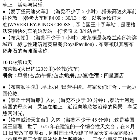
晚上：活动与娱乐。
●【爱丁堡高速火车】（游览不少于 5 小时）,搭乘高速火车前
往伦敦，(参考火车时间 09：30/13：49，以实际预订为
准)WAVERLEY-KINGS CROSS，亲临国王十字车站，是霍格
沃茨特快列车的始发站，打卡“9 又 3/4 站台”。
●【布莱顿】（游览不少于 1 小时）,布莱顿是英格兰南部海滨
城市，标志性建筑是英皇阁(RoyalPavilion)，布莱顿以其密布
鹅卵石的海滩而著称。
10 Day
第10天
布莱顿-(大巴约120公里)-伦敦
(汽车)
餐食：
早餐
[包含]
午餐
[包含]
晚餐
[自理]
住宿：
四星酒店
●【布莱顿学院】,早上办理出营手续。与家长们汇合，一起返
回伦敦。
●【泰晤士河游船】入内（游览不少于 30 分钟）,泰晤士河是
英国的母亲河，乘坐在船上，近距离地欣赏沿岸的风景，享受
悠闲时光。
●【格林威治天文台】入内（游览不少于 45 分钟）,这是英国
国王查理二世于 1675 年在建造的一个综合性天文台，在 8 月
11 日安放了奠基石，同时国王也创建了皇家天文学家的职位
（首届皇家天文官是约翰弗兰斯蒂德），天文台座落于格林尼