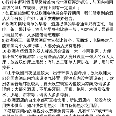
6)行程中所列酒店星级标准为当地酒店评定标准，与国内相同
星级的酒店在规模、设施上都有一定差距；
7)如正值旅游旺季或欧洲各地展会举行期间，我们所定到的酒
店大部分位于市郊，请团友理解并包含。
8)欧洲习惯吃简单的早餐，酒店提供的早餐通常只有面包、咖
啡、茶、果汁等；酒店的早餐都比较一般，相对来说，显得量
少而且简单，入乡随俗请您理解；
9)欧洲的三、四星级酒店大堂都比较小，无商场，电梯每次只
能乘坐两个人和行李，大部分酒店没有电梯；
10)欧洲有些酒店的双人标准房会设置一大一小两张床，方便
有小孩的家庭游客；还有些酒店双人房只设置一张大的双人大
床，放置双份床上用品；有时是二张单人床拼在一起，用时可
拉开；
11)由于欧洲日夜温差较大，出于环保方面考虑，故此欧洲大
部分国家酒店内均未设冷气装置（即酒店内没空调设备），欧
洲各国普遍纬度较高，夏天没空调室内也较为凉爽,敬请多多
理解；大部分酒店，不配备牙刷、牙膏、拖鞋、木梳及洗发
水、肥皂、浴衣等，请客人多多谅解。
12)欧洲酒店的自来水都可直接饮用，所以酒店内一般没有饮
用热水供应，如习惯饮用热水，请自备烧热水之用品。
13)酒店房间内的电视分收费和免费两类，凡有“PAY”或“P”均