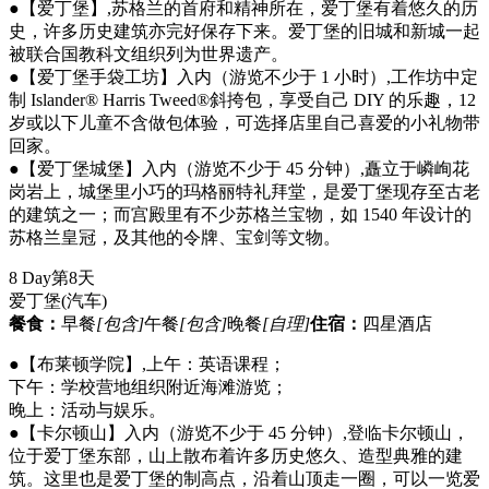
●【爱丁堡】,苏格兰的首府和精神所在，爱丁堡有着悠久的历
史，许多历史建筑亦完好保存下来。爱丁堡的旧城和新城一起
被联合国教科文组织列为世界遗产。
●【爱丁堡手袋工坊】入内（游览不少于 1 小时）,工作坊中定
制 Islander® Harris Tweed®斜挎包，享受自己 DIY 的乐趣，12
岁或以下儿童不含做包体验，可选择店里自己喜爱的小礼物带
回家。
●【爱丁堡城堡】入内（游览不少于 45 分钟）,矗立于嶙峋花
岗岩上，城堡里小巧的玛格丽特礼拜堂，是爱丁堡现存至古老
的建筑之一；而宫殿里有不少苏格兰宝物，如 1540 年设计的
苏格兰皇冠，及其他的令牌、宝剑等文物。
8 Day
第8天
爱丁堡
(汽车)
餐食：
早餐
[包含]
午餐
[包含]
晚餐
[自理]
住宿：
四星酒店
●【布莱顿学院】,上午：英语课程；
下午：学校营地组织附近海滩游览；
晚上：活动与娱乐。
●【卡尔顿山】入内（游览不少于 45 分钟）,登临卡尔顿山，
位于爱丁堡东部，山上散布着许多历史悠久、造型典雅的建
筑。这里也是爱丁堡的制高点，沿着山顶走一圈，可以一览爱