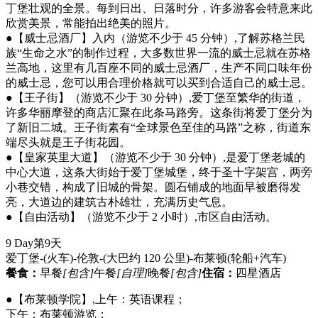
丁堡壮观的全景。每到日出、日落时分，许多游客会特意来此
欣赏美景，常能拍出绝美的照片。
●【威士忌酒厂】入内（游览不少于 45 分钟）,了解苏格兰民
族“生命之水”的制作过程，大多数世界一流的威士忌就在苏格
兰高地，这里有几百座不同的威士忌酒厂，生产不同口味年份
的威士忌，您可以用合理价格就可以买到合适自己的威士忌。
●【王子街】（游览不少于 30 分钟）,爱丁堡至繁华的街道，
许多华丽摩登的商店汇聚在此条马路旁。这条街将爱丁堡分为
了新旧二城。王子街素有“全球景色至佳的马路”之称，街道东
端尽头就是王子街花园。
●【皇家英里大道】（游览不少于 30 分钟）,是爱丁堡老城的
中心大道，这条大街始于爱丁堡城堡，终于圣十字架宫，两旁
小巷交错，构成了旧城的骨架。圆石铺成的地面早被磨得发
亮，大道边的建筑古朴雄壮，充满历史气息。
●【自由活动】（游览不少于 2 小时）,市区自由活动。
9 Day
第9天
爱丁堡-(火车)-伦敦-(大巴约 120 公里)-布莱顿
(轮船+汽车)
餐食：
早餐
[包含]
午餐
[自理]
晚餐
[包含]
住宿：
四星酒店
●【布莱顿学院】,上午：英语课程；
下午：布莱顿游览；