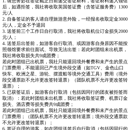
1. 请您务必在签证截止日前递交签证材料，签证材料递入领馆
后，如遇拒签，我社将收取英国签证费（含签证服务费）1300
元/人
2. 自备签证的客人请自理旅游意外险，一经报名收取定金3000
元/人，定金不予退回
3. 送签前三个工作日自行取消，我社将收取机位订金损失2000
元/人；
4. 送签后出签前，如游客自行取消、或因游客自身原因不能按
照领馆要求前往面试、导致无法出签：若此时团组未出机票，
我社将收取损失共9成团费；
若此时团组已出机票，我社只能退回境外餐费和未产生的景点
门票费用，不能退回已产生境外段交通（如TGV、金色山口
快车、欧洲之星、游轮、摆渡船等境外交通工具）费用（境外
段交通票款不允许更改签转退票）（团队机票不允许更改签转
退票）；
5. 已获签证后，如游客自行取消（包括因同行的团友被拒签而
取消）：若此时团组未出机票，我社将收取签证费、机票订金
损失、酒店费等损失费共9成团费；
若此时团组已出机票，我社只能退回境外餐费和未产生的景点
门票费用；（团队机票不允许更改签转退票；境外段交通票款
不允许更改签转退票）；
6. 签证自理的游客，如在团组送签后自行取消（包括因同行的