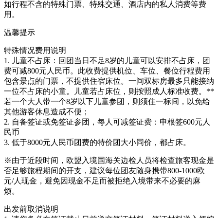
如行程不含的特殊门票、特殊交通、酒店内的私人消费等费
用。
温馨提示
特殊情况费用说明
1. 儿童不占床：回团当日不足8岁的儿童可以安排不占床，团
费可减800元人民币。此收费提供机位、车位、餐位行程费用
包含景点的门票，不提供住宿床位。一间双标房最多只能接纳
一位不占床的小童。儿童若占床位，则按照成人标准收费。**
若一个大人带一个8岁以下儿童参团，则须住一标间，以免给
其他游客休息造成不便；
2. 自备签证或免签证参团，每人可减签证费：申根签600元人
民币
3. 低于8000元人民币团费的特价团大小同价，都占床。
※由于近段时间，欧盟入境国海关边检人员将检查旅客现金是
否足够旅程期间的开支，建议每位团友随身携带800-1000欧
元/人现金，避免因现金不足而被拒绝入境带来不必要的麻
烦。
出发前取消说明