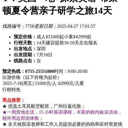
顿夏令营亲子研学之旅14天
线路编号：
7758
更新日期：
2025-04-27 17:01:57
预定价格：
成人
¥51000
起
小童
¥42999
起
行程天数：
14天
建议提前30-50天左右报名
出发地点：
深圳
出发团期：
7月18日
线路点击：
次
预定热线：0755-25551800
时间：9:00-20:00
出游价格
（以下价格为起价）
行程特色
亮点推荐：
★ 优选土耳其航空航班，广州往返伦敦；
★一周营地生活，15 小时英语课程，丰富的校内娱乐活动，
校外周边郊游体验；
★ 全天候双语老师和工作人员提供必要的协助和应对突发情