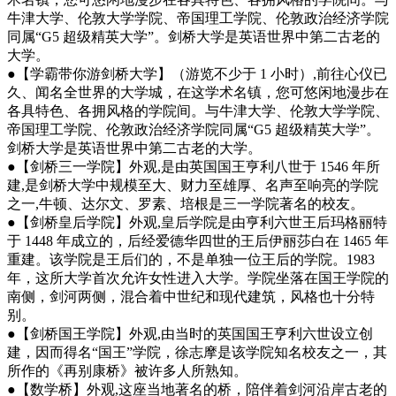
牛津大学、伦敦大学学院、帝国理工学院、伦敦政治经济学院
同属“G5 超级精英大学”。剑桥大学是英语世界中第二古老的
大学。
●【学霸带你游剑桥大学】（游览不少于 1 小时）,前往心仪已
久、闻名全世界的大学城，在这学术名镇，您可悠闲地漫步在
各具特色、各拥风格的学院间。与牛津大学、伦敦大学学院、
帝国理工学院、伦敦政治经济学院同属“G5 超级精英大学”。
剑桥大学是英语世界中第二古老的大学。
●【剑桥三一学院】外观,是由英国国王亨利八世于 1546 年所
建,是剑桥大学中规模至大、财力至雄厚、名声至响亮的学院
之一,牛顿、达尔文、罗素、培根是三一学院著名的校友。
●【剑桥皇后学院】外观,皇后学院是由亨利六世王后玛格丽特
于 1448 年成立的，后经爱德华四世的王后伊丽莎白在 1465 年
重建。该学院是王后们的，不是单独一位王后的学院。1983
年，这所大学首次允许女性进入大学。学院坐落在国王学院的
南侧，剑河两侧，混合着中世纪和现代建筑，风格也十分特
别。
●【剑桥国王学院】外观,由当时的英国国王亨利六世设立创
建，因而得名“国王”学院，徐志摩是该学院知名校友之一，其
所作的《再别康桥》被许多人所熟知。
●【数学桥】外观,这座当地著名的桥，陪伴着剑河沿岸古老的