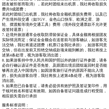
团友被拒签而取消），若此时团组未出机票，我社将收取损失
费共9成团费；
若此时团组已出机票，我社将收取全额机票损失费用，以及已
产生境外段交通（如TGV、金色山口快车、欧洲之星、游
轮、摆渡船等境外交通工具）费用（境外段交通票款不允许更
改签转退票）；
7. 赴境外旅游通常会收取防滞留保证金，具体金额将根据团友
实际情况而定；保证金金额会在送签前与游客确认，如游客无
法交纳，我社将退还团费（机票订金我社承担），如游客同意
交纳，但在出发前又拒绝交纳或款项未能到帐的，我社将按上
述第4条处理，视为游客取消出团；
8. 如果游客持中华人民共和国护照以外的旅行证件参团，请务
必自行确认该证件是否免签、及跟团出境后团组返回时是否能
够再次进入中国境内；如因游客旅行证件的原因不能出入境
的，损失由游客自理，我社将按上述第4条处理，视为游客取
消出团。
9. 如果您已自备签证，请务必提供有效护照及签证复印件，用
于核对姓名和签证有效期。如因自备签证问题造成行程受阻，
相应损失需自行承担
服务标准说明：