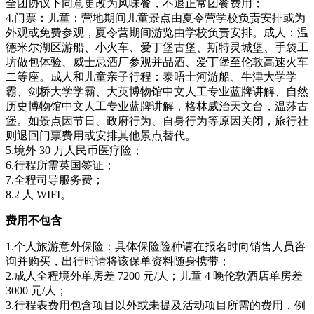
全团协议下同意更改为风味餐，不退正常团餐费用；
4.门票：儿童：营地期间儿童景点由夏令营学校负责安排或为
外观或免费参观，夏令营期间游览由学校负责安排。成人：温
德米尔湖区游船、小火车、爱丁堡古堡、斯特灵城堡、手袋工
坊做包体验、威士忌酒厂参观并品酒、爱丁堡至伦敦高速火车
二等座。成人和儿童亲子行程：泰晤士河游船、牛津大学学
霸、剑桥大学学霸、大英博物馆中文人工专业蓝牌讲解、自然
历史博物馆中文人工专业蓝牌讲解，格林威治天文台，温莎古
堡。如景点因节日、政府行为、自身行为等原因关闭，旅行社
则退回门票费用或安排其他景点替代。
5.境外 30 万人民币医疗险；
6.行程所需英国签证；
7.全程司导服务费；
8.2 人 WIFI。
费用不包含
1.个人旅游意外保险：具体保险险种请在报名时向销售人员咨
询并购买，出行时请将该保单资料随身携带；
2.成人全程境外单房差 7200 元/人；儿童 4 晚伦敦酒店单房差
3000 元/人；
3.行程表费用包含项目以外或未提及活动项目所需的费用，例