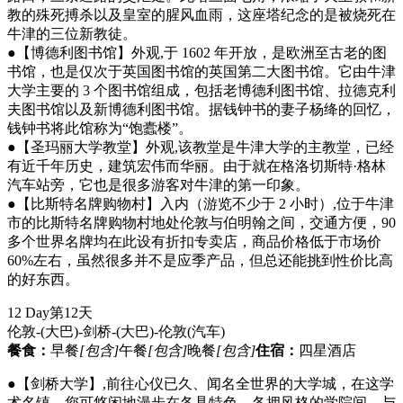
教的殊死搏杀以及皇室的腥风血雨，这座塔纪念的是被烧死在
牛津的三位新教徒。
●【博德利图书馆】外观,于 1602 年开放，是欧洲至古老的图
书馆，也是仅次于英国图书馆的英国第二大图书馆。它由牛津
大学主要的 3 个图书馆组成，包括老博德利图书馆、拉德克利
夫图书馆以及新博德利图书馆。据钱钟书的妻子杨绛的回忆，
钱钟书将此馆称为“饱蠹楼”。
●【圣玛丽大学教堂】外观,该教堂是牛津大学的主教堂，已经
有近千年历史，建筑宏伟而华丽。由于就在格洛切斯特·格林
汽车站旁，它也是很多游客对牛津的第一印象。
●【比斯特名牌购物村】入内（游览不少于 2 小时）,位于牛津
市的比斯特名牌购物村地处伦敦与伯明翰之间，交通方便，90
多个世界名牌均在此设有折扣专卖店，商品价格低于市场价
60%左右，虽然很多并不是应季产品，但总还能挑到性价比高
的好东西。
12 Day
第12天
伦敦-(大巴)-剑桥-(大巴)-伦敦
(汽车)
餐食：
早餐
[包含]
午餐
[包含]
晚餐
[包含]
住宿：
四星酒店
●【剑桥大学】,前往心仪已久、闻名全世界的大学城，在这学
术名镇，您可悠闲地漫步在各具特色、各拥风格的学院间。与