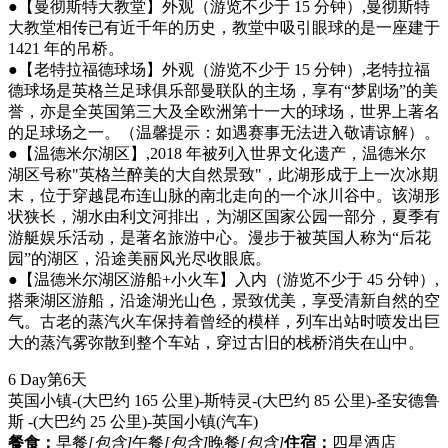
●【曼彻斯特大教堂】外观（游览不少于 15 分钟）,曼彻斯特
大教堂相传已有近千年的历史，教堂中吸引眼球的是一座建于
1421 年的吊桥。
●【老特拉福德球场】外观（游览不少于 15 分钟）,老特拉福
德球场是英格兰足球俱乐部曼联队的主场，享有“梦剧场”的美
誉，亦是全英国第三大及全欧洲第十一大的球场，世界上著名
的足球场之一。（温馨提示：如遇赛事无法进入敬请谅解）。
●【温德米尔湖区】,2018 年被列入世界文化遗产，温德米尔
湖区号称"英格兰醉美的大自然景致"，此湖形成于上一次冰期
末，位于穿越昆布连山脉的南北走向的一个冰川谷中。该湖形
状狭长，湖水由利文河排出，为湖区国家公园一部分，夏季有
游艇娱乐活动，是著名旅游中心。漫步于被英国人称为“后花
园”的湖区，沿途美丽风光尽收眼底。
●【温德米尔湖区游船+小火车】入内（游览不少于 45 分钟）,
搭乘湖区游船，沿途湖光山色，景致优美，享受清新自然的空
气。古老的蒸汽火车保持着曾经的模样，列车出站时喷发出巨
大的蒸汽雾弥散到整个车站，穿过古旧的栈桥消失在山中。
6 Day
第6天
英国小镇-(大巴约 165 公里)-斯特灵-(大巴约 85 公里)-圣安德鲁
斯 -(大巴约 25 公里)-英国小镇
(汽车)
餐食：
早餐
[包含]
午餐
[包含]
晚餐
[包含]
住宿：
四星酒店