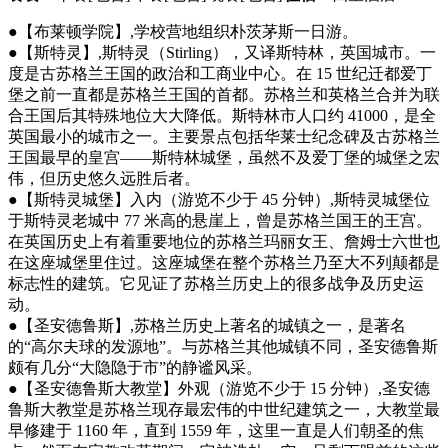
●【布莱顿学院】,学校营地组织朴茨茅斯一日游。
●【斯特灵】,斯特灵（Stirling），又译斯特林，英国城市。一
度是古苏格兰王国的政治和工商业中心。在 15 世纪迁都爱丁
堡之前一直都是苏格兰王国的首都。苏格兰和英格兰合并为联
合王国后其特殊地位大大降低。斯特林市人口约 41000，是全
英国最小的城市之一。主要景点包括华莱士纪念碑及古苏格兰
王国最早的皇宫——斯特林城堡，虽然不及爱丁堡的城堡之宏
伟，但历史悠久远胜后者。
●【斯特灵城堡】入内（游览不少于 45 分钟）,斯特灵城堡位
于斯特灵老城中 77 米高的悬崖上，曾是苏格兰国王的王宫。
在英国历史上有着重要地位的苏格兰玛丽女王、詹姆士六世也
在这座城堡里住过。这座城堡在整个苏格兰乃至大不列颠都是
标志性的建筑。它见证了苏格兰历史上的很多战争及历史运
动。
●【圣安德鲁斯】,苏格兰历史上著名的城镇之一，是著名
的“高尔夫球的发源地”。与苏格兰其他城镇不同，圣安德鲁斯
颇有几分“大隐隐于市”的静谧风采。
●【圣安德鲁斯大教堂】外观（游览不少于 15 分钟）,圣安德
鲁斯大教堂是苏格兰现存最宏伟的中世纪建筑之一，大教堂最
早修建于 1160 年，直到 1559 年，这里一直是人们朝圣的焦