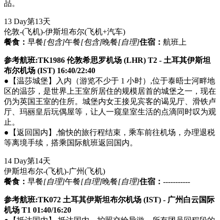
品。
13 Day
第13天
伦敦-(飞机)-伊斯坦布尔
(飞机+汽车)
餐食：
早餐
[包含]
午餐
[包含]
晚餐
[自理]
住宿：
航班上
参考航班:TK1986 伦敦希思罗机场 (LHR) T2 - 土耳其伊斯坦
布尔机场 (IST) 16:40/22:40
●【温莎城堡】入内（游览不少于 1 小时）,位于泰晤士河畔地
区的温莎，是世界上王室所居住的规模居首的城堡之一，现在
仍为英国王室的住所。城堡内女王接见宾客的谒见厅、滑铁卢
厅、玛丽皇后玩偶屋等，让人一窥皇室生活的点滴同时叹为观
止。
●【返回国内】,愉快的旅行程结束，乘车前往机场，办理退税
等离境手续，搭乘国际航班返回国内。
14 Day
第14天
伊斯坦布尔-(飞机)-广州
(飞机)
餐食：
早餐
[自理]
午餐
[自理]
晚餐
[自理]
住宿：
-----------
参考航班:TK072 土耳其伊斯坦布尔机场 (IST) - 广州白云国际
机场 T1 01:40/16:20