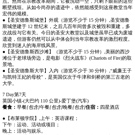
点。然而在宗教改革期间，它被洗劫一空，只剩下眼前的这些
断壁残垣。从如今尚存的遗迹中，依然能感受到这座教堂当年
宏伟的规模。
●【圣安德鲁斯城堡】外观（游览不少于 15 分钟）,圣安德鲁
斯城堡建于 12 世纪末，之后几百年间曾多次被毁和重建，多
次战役与它有关。今日的圣安大教堂以及城堡虽早已成为废墟
遗迹，但游客仍然可以从中体会到当年宗教改革的激烈程度。
欣赏到迷人的海岸线风景。
●【圣安德鲁斯西沙滩】（游览不少于 15 分钟）,美丽的西沙
滩位于老球场旁边，是电影《烈火战车》(Chariots of Fire)的取
景地。
●【圣安德鲁斯大学】入内（游览不少于 30 分钟）,“威廉王子
与凯特王妃的母校”，是英国仅次于牛津和剑桥的第三古老的
大学。
7 Day
第7天
英国小镇-(大巴约 110 公里)-爱丁堡
(汽车)
餐食：
早餐
[包含]
午餐
[包含]
晚餐
[包含]
住宿：
四星酒店
●【布莱顿学院】,上午：英语课程；
下午：运动、活动或项目；
晚上：活动与娱乐。