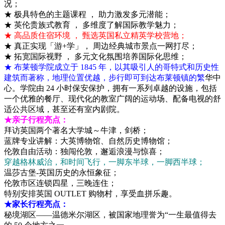
况；
★ 极具特色的主题课程 ， 助力激发多元潜能；
★ 英伦贵族式教育 ， 多维度了解国际教学魅力；
★ 高品质住宿环境 ， 甄选英国私立精英学校营地；
★ 真正实现「游+学」， 周边经典城市景点一网打尽；
★ 拓宽国际视野 ， 多元文化氛围培养国际化思维；
★ 布莱顿学院成立于 1845 年，以其吸引人的哥特式和历史性
建筑而著称，地理位置优越，步行即可到达布莱顿镇的繁
华中
心。学院由 24 小时保安保护，拥有一系列卓越的设施，包括
一个优雅的餐厅、现代化的教室广阔的运动场、配备电视的舒
适公共区域，甚至还有室内剧院。
★亲子行程亮点：
拜访英国两个著名大学城～牛津，剑桥；
蓝牌专业讲解：大英博物馆、自然历史博物馆；
伦敦自由活动：独闯伦敦，邂逅浪漫与惊喜；
穿越格林威治，和时间飞行，一脚东半球，一脚西半球；
温莎古堡-英国历史的永恒象征；
伦敦市区连锁四星，三晚连住；
特别安排英国 OUTLET 购物村，享受血拼乐趣。
★家长行程亮点：
秘境湖区——温德米尔湖区，被国家地理誉为“一生最值得去