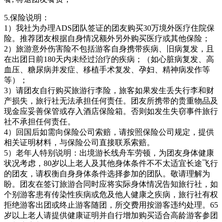
5.保险说明：
1）我社为办理ADS团队签证的团友购买30万境外医疗住院保
险。推荐团友根据自身情况额外另外购买医疗或其他保险；
2）旅游意外伤害险不包括游客自身携带疾病、旧病复发，且
在出团日前180天内未经过治疗的疾病；（如心脏病复发、高
血压、糖尿病并发症、移植手术复发、孕妇、精神病发作等
等）；
3）请团友自行购买旅游行李险，旅客如果发生丢失行李和财
产损失，旅行社无法承担任何责任。团友所携带的贵重物品及
现金应妥善保管或存入酒店保险箱。否则如发生失窃事件旅行
社不承担任何责任。
4）回国后如需向保险公司索赔，请按照保险公司规定，提供
相关证明材料，与保险公司直接联系索赔。
5）老年人特别说明：出境游长线舟车劳顿，为团友身体健康
状况考虑，80岁以上老人及其他身体条件不不太适宜长途飞行
的团友，请权衡自身身体条件选择参加的团队。敬请理解为
盼。团友在签订旅游合同时应将实际身体情况告知旅行社，如
个别游客患有传染性疾病或危及他人健康之疾病，旅行社有权
拒绝游客出团或终止游客随团，所交费用按游客违约处理。65
岁以上老人请提供健康证明并自行增加购买适合高龄游客参团