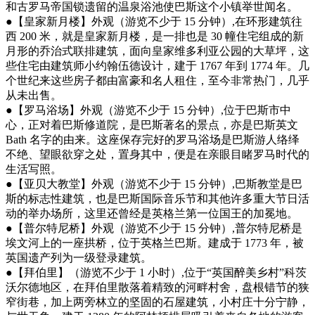
和古罗马帝国锁遗留的温泉浴池使巴斯这个小镇举世闻名。
●【皇家新月楼】外观（游览不少于 15 分钟）,在环形建筑往
西 200 米，就是皇家新月楼，是一排也是 30 幢住宅组成的新
月形的乔治式联排建筑，面向皇家维多利亚公园的大草坪，这
些住宅由建筑师小约翰伍德设计，建于 1767 年到 1774 年。几
个世纪来这些房子都由富豪和名人租住，至今非常热门，几乎
从未出售。
●【罗马浴场】外观（游览不少于 15 分钟）,位于巴斯市中
心，正对着巴斯修道院，是巴斯著名的景点，亦是巴斯英文
Bath 名字的由来。这座保存完好的罗马浴场是巴斯游人络绎
不绝、望眼欲穿之处，置身其中，便是在亲眼目睹罗马时代的
生活写照。
●【亚贝大教堂】外观（游览不少于 15 分钟）,巴斯教堂是巴
斯的标志性建筑，也是巴斯国际音乐节和其他许多重大节日活
动的举办场所，这里还曾经是英格兰第一位国王的加冕地。
●【普尔特尼桥】外观（游览不少于 15 分钟）,普尔特尼桥是
埃文河上的一座拱桥，位于英格兰巴斯。建成于 1773 年，被
英国遗产列为一级登录建筑。
●【拜伯里】（游览不少于 1 小时）,位于“英国醉美乡村”科茨
沃尔德地区，在拜伯里散落着精致的河畔村舍，盘根错节的狭
窄街巷，加上两旁林立的坚固的石屋建筑，小村庄十分宁静，