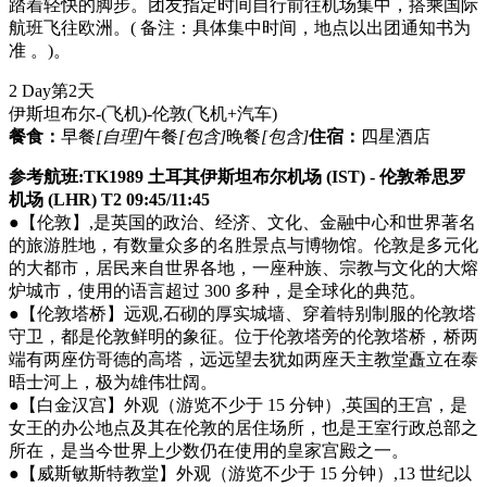
踏着轻快的脚步。团友指定时间自行前往机场集中，搭乘国际
航班飞往欧洲。( 备注：具体集中时间，地点以出团通知书为
准 。)。
2 Day
第2天
伊斯坦布尔-(飞机)-伦敦
(飞机+汽车)
餐食：
早餐
[自理]
午餐
[包含]
晚餐
[包含]
住宿：
四星酒店
参考航班:TK1989 土耳其伊斯坦布尔机场 (IST) - 伦敦希思罗
机场 (LHR) T2 09:45/11:45
●【伦敦】,是英国的政治、经济、文化、金融中心和世界著名
的旅游胜地，有数量众多的名胜景点与博物馆。伦敦是多元化
的大都市，居民来自世界各地，一座种族、宗教与文化的大熔
炉城市，使用的语言超过 300 多种，是全球化的典范。
●【伦敦塔桥】远观,石砌的厚实城墙、穿着特别制服的伦敦塔
守卫，都是伦敦鲜明的象征。位于伦敦塔旁的伦敦塔桥，桥两
端有两座仿哥德的高塔，远远望去犹如两座天主教堂矗立在泰
晤士河上，极为雄伟壮阔。
●【白金汉宫】外观（游览不少于 15 分钟）,英国的王宫，是
女王的办公地点及其在伦敦的居住场所，也是王室行政总部之
所在，是当今世界上少数仍在使用的皇家宫殿之一。
●【威斯敏斯特教堂】外观（游览不少于 15 分钟）,13 世纪以