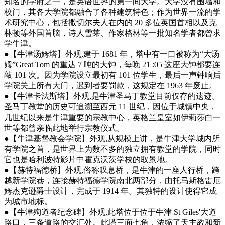
知名的学府之一，是英语世界的第一间大学。大学没有围墙和
校门，其各大学院都融合了各种建筑特色；作为世界一流的学
术研究中心，包括撒切尔夫人在内的 20 多位英国首相以及克
林顿等外国首脑，诗人雪莱、作家格林等一批知名学者都曾求
学牛津。
●【牛津汤姆塔】外观,建于 1681 年，塔中有一口被称为“大汤
姆”Great Tom 的重达 7 吨的大钟，每晚 21 :05 这座大钟都要连
敲 101 次。因为学院设立最初有 101 位学生，最后一声钟响后
学院关上所有大门，迟到者要罚款，这规定在 1963 年废止。
●【牛津卡法斯塔】外观,是牛津圣马丁教堂目前仅存的遗迹。
圣马丁教堂的历史可追溯至西元 11 世纪，因位于城镇中央，
几世纪以来是牛津重要的宗教中心，英格兰皇室如伊莉莎白一
世等都曾亲临此地举行宗教仪式。
●【牛津基督教会学院】外观,从规模上讲，是牛津大学城内所
有学院之首，是世界上为数不多的独立拥有教堂的学院，同时
它也是哈利波特影片中霍克沃茨学校的取景地。
●【赫特福德桥】外观,俗称叹息桥，是牛津的一座人行桥，跨
越新学院巷，连接赫特福德学院南北两部分，由托马斯格雷厄
姆杰克逊爵士设计，完成于 1914 年。其独特的设计使得它成
为城市地标。
●【牛津殉道者纪念碑】外观,此塔位于位于牛津 St Giles'大道
路口，三条道路的交汇处。此塔三面七角，浓缩了天主教和新