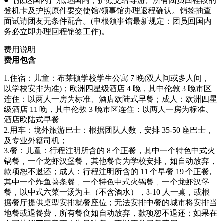
●【抵达国内】,抵达国内，护照交给导游。所有团员回程段的
登机卡及护照原件要交使馆/领事馆办理返程确认。销签抽查
面试请团友无条件配合。(申根领事馆最新规定：团员回国内
务必立即办理回程销签工作)。
费用说明
费用包含
1.住宿：儿童：布莱顿学校学生公寓 7 晚(双人间或多人间，
以学校安排为准)；欧洲四星级酒店 4 晚，其中伦敦 3 晚市区
连住：以两人一房为标准、酒店欧陆式早餐；成人：欧洲四星
级酒店 11 晚，其中伦敦 3 晚市区连住：以两人一房为标准、
酒店欧陆式早餐
2.用车：境外旅游巴士：根据团队人数，安排 35-50 座巴士，
及专业外籍司机；
3.餐：儿童：行程注明所含的 8 个正餐，其中一个特色中式火
锅餐，一个龙虾汉堡餐，其他餐食为学校安排，如自动放弃，
款项恕不退还；成人：行程注明所含的 11 个早餐 19 个正餐,
其中一个炸鱼薯条餐，一个特色中式火锅餐，一个龙虾汉堡
餐，以中式六菜一汤为主（不含酒水），8-10 人一桌，或根
据餐厅提供桌型安排就餐座位；无法安排中餐的城市将安排当
地餐或退餐费，所有餐食如自动放弃，款项恕不退还；如果在