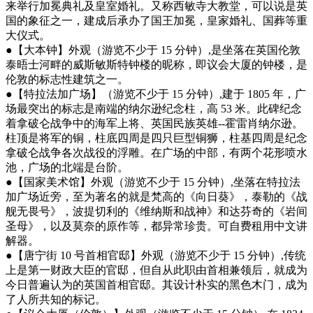
来举行加冕典礼及皇室婚礼。又称西敏寺大教堂，可以说是英
国的象征之一，建成后承办了国王加冕，皇家婚礼、国葬等重
大仪式。
●【大本钟】外观（游览不少于 15 分钟）,是坐落在英国伦敦
泰晤士河畔的威斯敏斯特钟楼的昵称，即议会大厦的钟楼，是
伦敦的标志性建筑之一。
●【特拉法加广场】（游览不少于 15 分钟）,建于 1805 年，广
场最突出的标志是南端的纳尔逊纪念柱，高 53 米。此碑纪念
着拿破仑战争中的海军上将、英国民族英雄--霍雷肖纳尔逊。
柱顶是将军的铜，柱底四周是四只巨型铜狮，柱基四周是纪念
拿破仑战争各次战役的浮雕。在广场的中部，有两个花形喷水
池，广场的北端是台阶。
●【国家美术馆】外观（游览不少于 15 分钟）,坐落在特拉法
加广场近旁，至为著名的就是梵高的《向日葵》，泰勒的《战
舰无畏号》，波提切利的《维纳斯和战神》和达芬奇的《岩间
圣母》，以及莫奈的原作等，都异常珍贵。可自费租用中文讲
解器。
●【唐宁街 10 号首相官邸】外观（游览不少于 15 分钟）,传统
上是第一财政大臣的官邸，但自从此职由首相兼领后，就成为
今日普遍认为的英国首相官邸。其设计朴实的黑色木门，成为
了人所共知的标记。