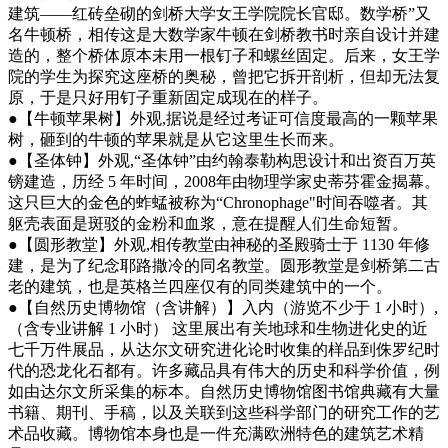
建筑——红砖垒砌的剑桥大学女王学院院长官邸。数学桥”又
名牛顿桥，相传这是大数学家牛顿在剑桥教书时亲自设计并建
造的，整个桥体原本未用一根钉子和螺丝固定。后来，女王学
院的学生为探究这座桥的奥秘，曾把它拆开剖析，但却无法复
原，于是只好用钉子重新固定成现在的样子。
●【牛顿苹果树】外观,据说是经过考证可信度最高的一颗苹果
树，砸到的牛顿的苹果就是从它这里生长而来。
●【圣体钟】外观,“圣体钟”由约翰泰勒构思设计和出资百万英
镑建造，历经 5 年时间，2008年由物理学家史蒂芬霍金揭幕。
这只巨大的金色的蚱蜢被称为“Chronophage"时间吞噬者。其
躯壳表面是斑驳的金粉和血浆，意在提醒人们生命短暂。
●【圆形教堂】外观,相传教堂由神秘的圣殿骑士于 1130 年修
建，是为了纪念耶路撒冷的同名教堂。圆形教堂是剑桥第二古
老的建筑，也是英格兰四座仅有的同类建筑中的一个。
●【自然历史博物馆（含讲解）】入内（游览不少于 1 小时）,
（含专业讲解 1 小时） 这里展出有关地球和生物进化史的近
七千万件展品，从达尔文研究进化论时收集的样品到侏罗纪时
代的恐龙化石都有。许多藏品具有伟大的历史和科学价值，例
如由达尔文所采集的标本。自然历史博物馆图书馆典藏有大量
书籍、期刊、手稿，以及关联到这些科学部门的研究工作的艺
术品收藏。博物馆本身也是一件充满欧洲特色的建筑艺术精