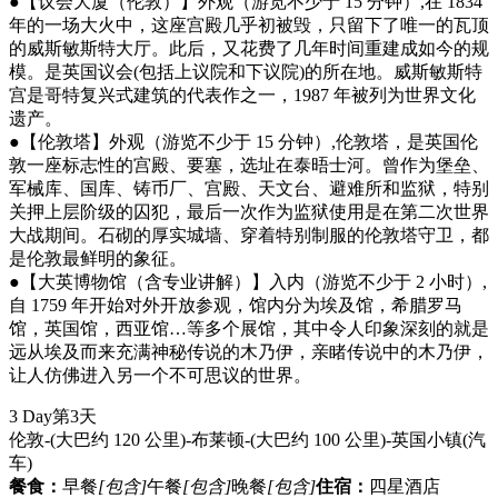
●【议会大厦（伦敦）】外观（游览不少于 15 分钟）,在 1834
年的一场大火中，这座宫殿几乎初被毁，只留下了唯一的瓦顶
的威斯敏斯特大厅。此后，又花费了几年时间重建成如今的规
模。是英国议会(包括上议院和下议院)的所在地。威斯敏斯特
宫是哥特复兴式建筑的代表作之一，1987 年被列为世界文化
遗产。
●【伦敦塔】外观（游览不少于 15 分钟）,伦敦塔，是英国伦
敦一座标志性的宫殿、要塞，选址在泰晤士河。曾作为堡垒、
军械库、国库、铸币厂、宫殿、天文台、避难所和监狱，特别
关押上层阶级的囚犯，最后一次作为监狱使用是在第二次世界
大战期间。石砌的厚实城墙、穿着特别制服的伦敦塔守卫，都
是伦敦最鲜明的象征。
●【大英博物馆（含专业讲解）】入内（游览不少于 2 小时）,
自 1759 年开始对外开放参观，馆内分为埃及馆，希腊罗马
馆，英国馆，西亚馆…等多个展馆，其中令人印象深刻的就是
远从埃及而来充满神秘传说的木乃伊，亲睹传说中的木乃伊，
让人仿佛进入另一个不可思议的世界。
3 Day
第3天
伦敦-(大巴约 120 公里)-布莱顿-(大巴约 100 公里)-英国小镇
(汽
车)
餐食：
早餐
[包含]
午餐
[包含]
晚餐
[包含]
住宿：
四星酒店