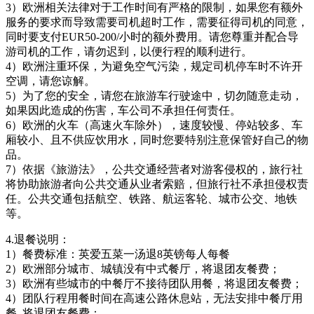
3）欧洲相关法律对于工作时间有严格的限制，如果您有额外
服务的要求而导致需要司机超时工作，需要征得司机的同意，
同时要支付EUR50-200/小时的额外费用。请您尊重并配合导
游司机的工作，请勿迟到，以便行程的顺利进行。
4）欧洲注重环保，为避免空气污染，规定司机停车时不许开
空调，请您谅解。
5）为了您的安全，请您在旅游车行驶途中，切勿随意走动，
如果因此造成的伤害，车公司不承担任何责任。
6）欧洲的火车（高速火车除外），速度较慢、停站较多、车
厢较小、且不供应饮用水，同时您要特别注意保管好自己的物
品。
7）依据《旅游法》，公共交通经营者对游客侵权的，旅行社
将协助旅游者向公共交通从业者索赔，但旅行社不承担侵权责
任。公共交通包括航空、铁路、航运客轮、城市公交、地铁
等。
4.退餐说明：
1）餐费标准：英爱五菜一汤退8英镑每人每餐
2）欧洲部分城市、城镇没有中式餐厅，将退团友餐费；
3）欧洲有些城市的中餐厅不接待团队用餐，将退团友餐费；
4）团队行程用餐时间在高速公路休息站，无法安排中餐厅用
餐, 将退团友餐费；