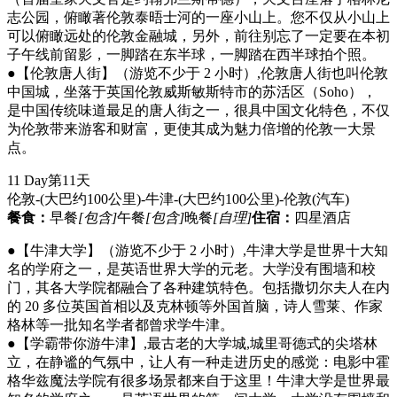
志公园，俯瞰著伦敦泰晤士河的一座小山上。您不仅从小山上
可以俯瞰远处的伦敦金融城，另外，前往别忘了一定要在本初
子午线前留影，一脚踏在东半球，一脚踏在西半球拍个照。
●【伦敦唐人街】（游览不少于 2 小时）,伦敦唐人街也叫伦敦
中国城，坐落于英国伦敦威斯敏斯特市的苏活区（Soho），
是中国传统味道最足的唐人街之一，很具中国文化特色，不仅
为伦敦带来游客和财富，更使其成为魅力倍增的伦敦一大景
点。
11 Day
第11天
伦敦-(大巴约100公里)-牛津-(大巴约100公里)-伦敦
(汽车)
餐食：
早餐
[包含]
午餐
[包含]
晚餐
[自理]
住宿：
四星酒店
●【牛津大学】（游览不少于 2 小时）,牛津大学是世界十大知
名的学府之一，是英语世界大学的元老。大学没有围墙和校
门，其各大学院都融合了各种建筑特色。包括撒切尔夫人在内
的 20 多位英国首相以及克林顿等外国首脑，诗人雪莱、作家
格林等一批知名学者都曾求学牛津。
●【学霸带你游牛津】,最古老的大学城,城里哥德式的尖塔林
立，在静谧的气氛中，让人有一种走进历史的感觉：电影中霍
格华兹魔法学院有很多场景都来自于这里！牛津大学是世界最