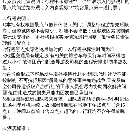
1. 景点及门票说明：行程中未标注“*”（“*” 表示入内参观）的
景点均为游览外观；入内参观标“*”均含景点第一道门票；
2. 行程说明：
1)本社有权根据景点节假日休息（关门）调整行程游览先后顺
序，但游览内容不会减少，标准不会降低；但客观因素限制确
实无法安排的，本社将根据实际情况进行调整，敬请各位贵宾
理解与配合！
2)行程景点实际游览最短时间，以行程中标注时间为准；
3)欧盟交通局有规定:所有相关的旅游车每天行车时间不得超
过八小时.敬请团员们配合导游及司机的全程安排;以防事故发
生；
4)在当前形式下容易发生境外接待社,国内组团,代理社所不能
控制的“不可抗拒原因”所造成的意外事件如遇战争,天灾及航
空公司停运或破产,旅行社的工作人员会尽力协助团友解决问
题.但由此造成的损失只能由团友自己承担Fd
5)根据国际航班团队搭乘要求，团队通常须提前4-4.5小时到达
机场办理登机手续，故国际段航班在当地下午15点前（含15
点），晚间22点前（含22点）起飞的，行程均不含午餐或晚
餐；
3. 酒店标准：