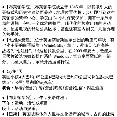
●【布莱顿学院】,布莱顿学院成立于 1845 年，以其吸引人的
哥特式和历史性建筑而著称，地理位置优越，步行即可到达布
莱顿镇的繁华中心。学院由 24 小时保安保护，拥有一系列卓
越的设施，包括一个优雅的餐厅、现代化的教室广阔的运动
场、配备电视的舒适公共区域，甚至还有室内剧院。儿童办理
入营手续。
●【七姐妹悬崖】,位于英国南唐斯国家公园的断崖海岸线，有
七座主要的白垩断崖（WhiteCliffs）相连，紧临英吉利海峡，
故名为“七姐妹”。绵延起伏数公里。在 2009 年夏天，悬崖风
景照片被选为微软操作系统 Windows 7 官方桌面壁纸的一部
分。儿童入营后，家长开始游览行程。
4 Day
第4天
英国小镇-(大巴约105公里)-巴斯-(大巴约70公里)-拜伯里-(大巴
约 248 公里)-曼彻斯特
(汽车)
餐食：
早餐
[包含]
午餐
[包含]
晚餐
[包含]
住宿：
四星酒店
●【布莱顿学院】,上午：英语课程；
下午：运动、活动或项目；
晚上：活动与娱乐。
●【巴斯】,英国被整体列入世界文化遗产的城市，古典的建筑