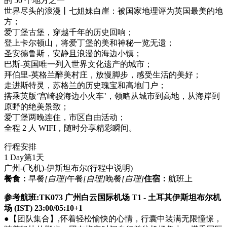
的 50 个地方之一
世界尽头的浪漫丨七姐妹白崖：被国家地理评为英国最美的地
方；
爱丁堡古堡，穿越千年的历史回响；
登上卡尔顿山，将爱丁堡的美和神秘一览无遗；
圣安德鲁斯，安静且浪漫的海边小镇；
巴斯-英国唯一列入世界文化遗产的城市；
拜伯里-英格兰醉美村庄，放慢脚步，感受生活的美好；
走进斯特灵，苏格兰的历史瑰宝和高地门户；
搭乘英版‘宫崎骏海边小火车’，领略从城市到高地，从海岸到
原野的绝美景致；
爱丁堡两晚连住，市区自由活动；
全程 2 人 WIFI，随时分享精彩瞬间。
行程安排
1 Day
第1天
广州-(飞机)-伊斯坦布尔
(行程中说明)
餐食：
早餐
[自理]
午餐
[自理]
晚餐
[自理]
住宿：
航班上
参考航班:TK073 广州白云国际机场 T1 - 土耳其伊斯坦布尔机
场 (IST) 23:00/05:10+1
●【团队集合】,怀着轻松愉快的心情，行囊中装满无限憧憬，