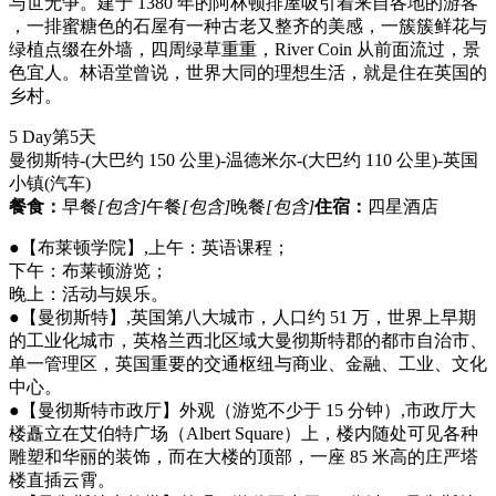
与世无争。建于 1380 年的阿林顿排屋吸引着来自各地的游客
，一排蜜糖色的石屋有一种古老又整齐的美感，一簇簇鲜花与
绿植点缀在外墙，四周绿草重重，River Coin 从前面流过，景
色宜人。林语堂曾说，世界大同的理想生活，就是住在英国的
乡村。
5 Day
第5天
曼彻斯特-(大巴约 150 公里)-温德米尔-(大巴约 110 公里)-英国
小镇
(汽车)
餐食：
早餐
[包含]
午餐
[包含]
晚餐
[包含]
住宿：
四星酒店
●【布莱顿学院】,上午：英语课程；
下午：布莱顿游览；
晚上：活动与娱乐。
●【曼彻斯特】,英国第八大城市，人口约 51 万，世界上早期
的工业化城市，英格兰西北区域大曼彻斯特郡的都市自治市、
单一管理区，英国重要的交通枢纽与商业、金融、工业、文化
中心。
●【曼彻斯特市政厅】外观（游览不少于 15 分钟）,市政厅大
楼矗立在艾伯特广场（Albert Square）上，楼内随处可见各种
雕塑和华丽的装饰，而在大楼的顶部，一座 85 米高的庄严塔
楼直插云霄。