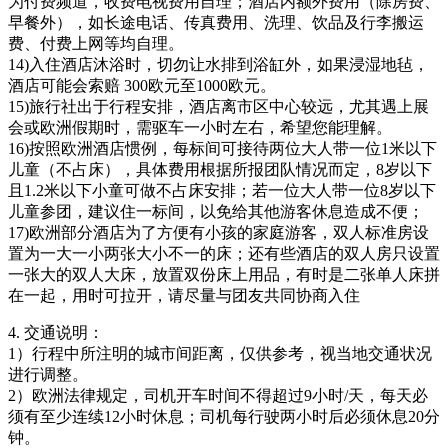
为付费频道，收费电视费用自理；酒店内额外费用（除房费、
早餐外），如长途电话、传真费用、洗理、饮品及行李搬运
费、付费上网等均自理。
14)入住酒店沐浴时，切勿让水排到浴缸外，如果浸湿地毡，
酒店可能会索赔 300欧元至1000欧元。
15)旅行社出于行程安排，酒店离市区中心较远，尤其遇上展
会或欧洲假期时，需驱车一小时左右，希望您能理解。
16)按照欧洲酒店惯例，每标间可接待两位大人带一位1米以下
儿童（不占床），具体费用根据所报团队情况而定，8岁以下
且1.2米以下小童可做不占床安排；若一位大人带一位8岁以下
儿童参团，建议住一标间，以免给其他游客休息造成不便；
17)欧洲部分酒店为了方便有小孩的家庭游客，双人标准房设
置为一大一小两张大小不一的床；还有些酒店的双人房只设置
一张大的双人大床，放置双份床上用品，有时是二张单人床拼
在一起，用时可拉开，请尽量与团友共同协商入住
4. 交通说明：
1）行程中所注明的城市间距离，仅供参考，视当地交通状况
进行调整。
2）欧洲法律规定，司机开车时间不得超过9小时/天，每天必
须有至少连续12小时休息；司机每行驶两小时后必须休息20分
钟。