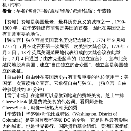
机+汽车)
餐食：
早餐
[包含]
午餐
[自理]
晚餐
[包含]
住宿：
华盛顿
【费城】费城是美国最老、最具历史意义的城市之一，1790-
1800 年，在华盛顿建市前曾是美国的首都，因此在美国史上
有非常重要的地位。
【独立宫】独立宫是美国著名历史纪念建筑，1774 年 9 月和
1775 年 5 月在此召开第一次和第二次美洲大陆会议。1776年 7
月 2 日，13 个英属美洲殖民地代表组成的大陆会议在此举
行，7 月 4 日通过了由杰克逊起草的《独立宣言》，宣布北美
殖民地脱离英国，建立“自由独立的合众国”。独立宫是美国独
立的象征。
【自由钟】自由钟在美国历史占有非常重要的地位使用于：美
国第一次宣读独立宣言。它象征自由与独立。（独立宫+自由
钟参观共约 30 分钟）
【雷丁市场】在这里可以品尝到地道的费城美食。芝士牛排
Cheese Steak 就是费城美食的代名词。看厨师烹饪
CheeseSteak，就像一场热火朝天的秀。
【华盛顿】华盛顿•哥伦比亚特区（Washington, District of
Columbia）是美国首都华盛顿 DC 的全称，它是世界最有影响
力的城市。也是世界银行、国际货币基金组织、美洲国家组织