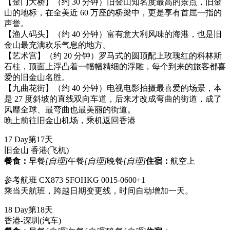
【金门大桥】（约 30 分钟）旧金山知名度最高的景点，旧金
山的地标，在全美近 60 万座的桥梁中，更是享有首屈一指的
声誉。
【渔人码头】（约 40 分钟）富有意大利风味的海港，也是旧
金山最充满欢乐气息的地方。
【艺术宫】（约 20 分钟）罗马式的圆顶配上玫瑰红的科林斯
石柱，顶面上浮凸着一幅幅精细的浮雕，每个到来的旅客都喜
爱的旧金山名胜。
【九曲花街】（约 40 分钟）电视电影拍摄最喜爱的场景，本
是 27 度斜坡的直线双向车道，后来才改成弯曲的街道，成了
风靡全球、最弯曲也最美丽的街道。
晚上前往旧金山机场，乘机返回香港
17 Day
第17天
旧金山 香港
(飞机)
餐食：
早餐
[自理]
午餐
[自理]
晚餐
[自理]
住宿：
航空上
参考航班 CX873 SFOHKG 0015-0600+1
乘当天航班，跨越日期变更线，时间自动增加一天。
18 Day
第18天
香港-深圳
(汽车)