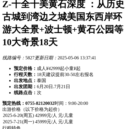
Z-十全十美黄石深度 ：从历史
古城到湾边之城美国东西岸环
游大全景+波士顿+黄石公园等
10大奇景18天
线路编号：
5827
更新日期：
2025-05-06 13:37:41
预定价格：
成人
¥42999
起
小童
¥
起
行程天数：
18天
建议提前30-50左右报名
出发地点：
泰国
出发团期：
6月20日.7月21日
线路点击：
次
预定热线：0755-82120032
时间：9:00-20:00
出游价格
（以下价格为起价）
行程特色