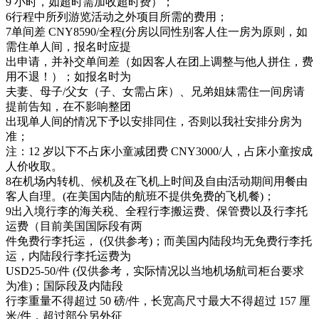
9 小时，如超时需加收超时费）；
6行程中所列游览活动之外项目所需的费用；
7单间差 CNY8590/全程(分房以同性别客人住一房为原则，如
需住单人间，报名时应提
出申请，并补交单间差（如因客人在团上调整与他人拼住，费
用不退！）；如报名时为
夫妻、母子/父女（子、女需占床）、兄弟姐妹需住一间房请
提前告知，在不影响整团
出现单人间的情况下予以安排同住，否则以我社安排分房为
准；
注：12 岁以下不占床小童减团费 CNY3000/人，占床小童按成
人价收取。
8在机场内转机、候机及在飞机上时间及自由活动期间用餐由
客人自理。(在美国内陆的航班不提供免费的飞机餐)；
9出入境行李的海关税、全程行李搬运费、保管费以及行李托
运费（目前美国国际段有两
件免费行李托运， (仅供参考)；而美国内陆段均无免费行李托
运，内陆段行李托运费为
USD25-50/件 (仅供参考，实际情况以当地机场航司柜台要求
为准)；国际段及内陆段
行李重量不得超过 50 磅/件，长宽高尺寸最大不得超过 157 厘
米/件，超过部分另外征