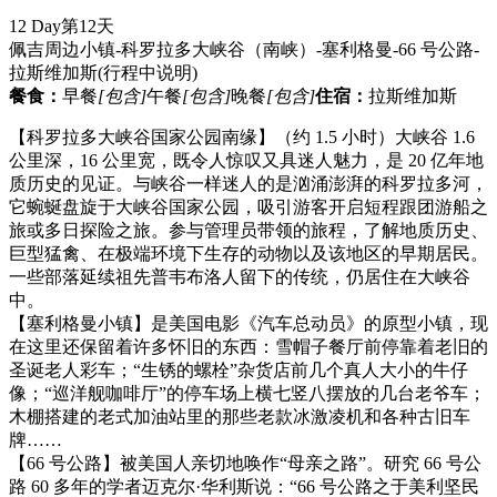
12 Day
第12天
佩吉周边小镇-科罗拉多大峡谷（南峡）-塞利格曼-66 号公路-
拉斯维加斯
(行程中说明)
餐食：
早餐
[包含]
午餐
[包含]
晚餐
[包含]
住宿：
拉斯维加斯
【科罗拉多大峡谷国家公园南缘】（约 1.5 小时）大峡谷 1.6
公里深，16 公里宽，既令人惊叹又具迷人魅力，是 20 亿年地
质历史的见证。与峡谷一样迷人的是汹涌澎湃的科罗拉多河，
它蜿蜒盘旋于大峡谷国家公园，吸引游客开启短程跟团游船之
旅或多日探险之旅。参与管理员带领的旅程，了解地质历史、
巨型猛禽、在极端环境下生存的动物以及该地区的早期居民。
一些部落延续祖先普韦布洛人留下的传统，仍居住在大峡谷
中。
【塞利格曼小镇】是美国电影《汽车总动员》的原型小镇，现
在这里还保留着许多怀旧的东西：雪帽子餐厅前停靠着老旧的
圣诞老人彩车；“生锈的螺栓”杂货店前几个真人大小的牛仔
像；“巡洋舰咖啡厅”的停车场上横七竖八摆放的几台老爷车；
木棚搭建的老式加油站里的那些老款冰激凌机和各种古旧车
牌……
【66 号公路】被美国人亲切地唤作“母亲之路”。研究 66 号公
路 60 多年的学者迈克尔·华利斯说：“66 号公路之于美利坚民