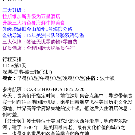
三大升级：
拉斯维加斯升级为五星酒店
升级三大特色餐海鲜牛排美食
升级增游旧金山加州1号海滨公路
金钻导游：15年美洲带队经验双语导游
三大保障：签证无忧零购物+零自费
优质酒店：全程国际大牌品质住宿
行程安排
1 Day
第1天
深圳-香港-波士顿
(飞机)
餐食：
早餐
[自理]
午餐
[自理]
晚餐
[自理]
住宿：
波士顿
参考航班：CX812 HKGBOS 1825-2220
今天，贵宾们于指定时间，前往深圳集合点集中，导游带领贵
宾一同前往香港国际机场，乘坐国泰航空飞往美国历史文化发
源地、世界高等学府聚集地的波士顿。抵达后入住酒店休息，
倒时差。
【波士顿】波士顿位于美国东北部大西洋沿岸，地跨查尔斯
河，建于 1630 年，是美国最古老、最有文化价值的城市之
一。也是众多世界知名高等学府的所在地。