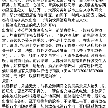
药类，如高血压、心脏病、胃病或糖尿病等，必须带备足够药
物及医生处方，以防万一。大部分美加城市之自来水均可饮
用，部分地区酒店备有咖啡壶。如阁下一时间未能适应，随处
都有瓶装矿泉水出售。（请勿饮用酒店热水自来水）
下榻酒店及酒店的私人额外开销：
出发前，本公司派发酒店名单，请随身携带。（旅程所住酒
店，均由我司预先安排妥当）。当抵达酒店时，请先到酒店大
堂，待领队办妥入住手续，便将房卡交给阁下。在离开酒店
时，请谨记将房卡交还接待处。旅行团收费不包括酒店额外服
务开销，如：洗烫、额外之饮品及餐食、电话费（本地或长
途）。。。等，须由团友各自支付；为避免离开酒店时有所延
误，请提前到酒店前台结账。大部分酒店是需要自行缴交住店
押金，如有需要，请配合。酒店内严禁吸烟，如有违反规定，
酒店将根据有关禁烟法律进行罚款（美国 USD300-USD2000
不等，无上限，以酒店规定为准）。
摄影：
旅游摄影，乐趣无穷，能将旅游期间之良辰美景摄入镜头，以
留纪念，更是不可多得的。（请自备充电器或电池）多数牌子
的电池或胶卷都很容易在外地买到，但价格比较昂贵，最好在
出发前准备好。至于所携带的胶卷，不论用过与否，都请放在
手提行李内随身携带。切勿放在托运行李内，否则经过机场之