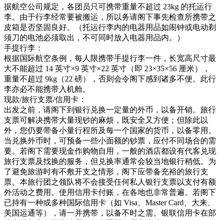
据航空公司规定，各团员只可携带重量不超过 23kg 的托运行
李。由于行李经常要被搬运，所以务请阁下事先检查所携带之
皮箱是否坚固良好。（托运行李内的电器用品如闹钟或电动剃
须刀的电池必须取出，不可同时放入电器用品内。）
手提行李：
根据国际航空条例，每人限携带手提行李一件，长宽高尺寸最
大不能超过 14 英寸×9 英寸×22 英寸（即 23×35×56 厘米），
重量不超过 9kg（22 磅），否则会令阁下感到诸多不便。此行
李亦必不能携带入机舱。
现款/旅行支票/信用卡：
出发之前，请阁下到银行兑换一定量的外币，以备开销。旅行
支票可解决携带大量现钞的麻烦，既安全又方便；但除此以
外，您仍要带备小量行程所及每一个国家的货币，以备零用。
当兑换外币时，可预备一些小面额的钞票，应付不同场合的需
要。若阁下需要现金作购物自用，一般的酒店都设有代客兑现
旅行支票及找换的服务，但兑换率通常会较当地银行稍低。为
了避免旅游时有不敷开支之情形，阁下应带备充裕的旅行支
票。本旅行团之领队将不会接受任何私人银行支票以支付有额
外活动之费用。使用信用卡付账，在各地也非常普遍。若阁下
已持有一种或多种国际信用卡（如 Visa、Master Card、大来、
美国运通等），请一并携带，以备不时之需。银联信用卡在部