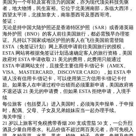
美国为一个年轻及富有活力的国家，亦为现代顶尖科技先驱
者，地大物博，民生富裕。它位于北美洲南部，东临大西洋，
西望太平洋，北接加拿大，南靠墨西哥及墨西哥湾。
签证：
无论是持中国大陆护照还是香港特区护照（SAR）或香港英籍
海外护照（BNO）的客人前往美国旅行，都必需预早办理签
证。凡持以下国家或地区护照的客人在飞往美国前需登陆
ESTA（免签证计划）网上系统申请前往美国旅行的授权，
ESTA 网站将根据免签证计划迅速确定客人的旅行资格，美国
政府对 ESTA 申请收取 21 美元的费用，此费用只能通过
ESTA 申请网站支付，且接受主要信用卡/借记卡（AMEX、
VISA、MASTERCARD、DISCOVER CARD），如 ESTA 申
请人没有信用卡/借记卡，可以使用第三方信用卡/借记卡付
款。如果客人在申请过程中出错而必须重新申请，美国政府将
不退还该 21 美元的申请费，但如果 ESTA 拒绝申请，入境手
续
每位旅客（包括婴儿）进入美国时，必须海关申报单，于申报
时，配偶、父母、子女及兄弟姐妹应当一起办理手续。
海关申报：
21 岁以上旅客可免税携带香烟 200 支或雪茄 50 支，一公升烈
酒及少量自用香水。礼品价值不超过两百美元者，亦可免税入
境。各种蔬菜、水果、果皮、植物、种子、燕窝、鱼翅及肉类