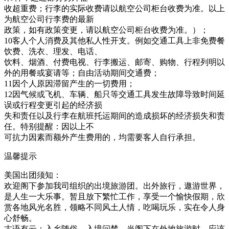
收超重费；行李的实际收费请以航空公司柜台收费为准。以上
为航空公司行李费的最新
政策，如有政策变更，请以航空公司柜台收费为准。）；
10客人个人消费及其他私人性开支。例如交通工具上非免费餐
饮费、洗衣、理发、电话、
饮料、烟酒、付费电视、行李搬运、邮寄、购物、行程列明以
外的用餐或宴请等；自由活动期间交通费；
11因个人原因滞留产生的一切费用；
12因气候或飞机、车辆、船只等交通工具发生故障导致时间延
误或行程变更引起的经济损
失和责任以及行李在航班托运期间的造成损坏的经济损失和责
任。特别提醒：因以上不
可抗力因素而额外产生费用的，均需要客人自行承担。
温馨提示
美国出团须知：
欢迎阁下参加我司组织的出境旅游团。出外旅行，遨游世界，
是人生一大乐事。暂且放下繁忙工作，享受一个愉快假期，欣
赏各地风光名胜，领略不同风土人情，吃喝玩乐，实在令人身
心舒畅。
古语有云：入乡随俗，入境问禁。当阁下在外地旅游时，应该