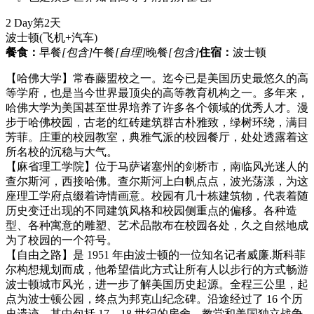
2 Day
第2天
波士顿
(飞机+汽车)
餐食：
早餐
[包含]
午餐
[自理]
晚餐
[包含]
住宿：
波士顿
【哈佛大学】常春藤盟校之一。迄今已是美国历史最悠久的高
等学府，也是当今世界最顶尖的高等教育机构之一。多年来，
哈佛大学为美国甚至世界培养了许多各个领域的优秀人才。漫
步于哈佛校园，古老的红砖建筑群古朴雅致，绿树环绕，满目
芳菲。庄重的校园教室，典雅气派的校园餐厅，处处透露着这
所名校的沉稳与大气。
【麻省理工学院】位于马萨诸塞州的剑桥市，南临风光迷人的
查尔斯河，西接哈佛。查尔斯河上白帆点点，波光荡漾，为这
座理工学府点缀着诗情画意。校园有几十栋建筑物，代表着随
历史变迁出现的不同建筑风格和校园侧重点的偏移。各种造
型、各种寓意的雕塑、艺术品散布在校园各处，久之自然地成
为了校园的一个符号。
【自由之路】是 1951 年由波士顿的一位知名记者威廉.斯科菲
尔构想规划而成，他希望借此方式让所有人以步行的方式畅游
波士顿城市风光，进一步了解美国历史起源。全程三公里，起
点为波士顿公园，终点为邦克山纪念碑。沿途经过了 16 个历
史遗迹，其中包括 17、18 世纪的房舍、教堂和美国独立战争