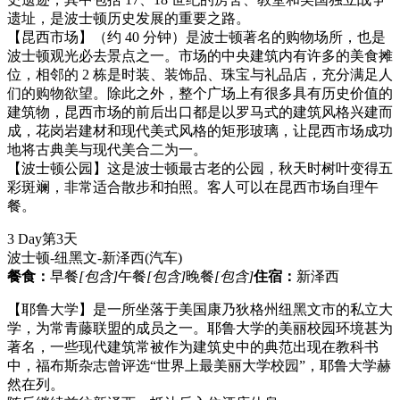
遗址，是波士顿历史发展的重要之路。
【昆西市场】（约 40 分钟）是波士顿著名的购物场所，也是
波士顿观光必去景点之一。市场的中央建筑内有许多的美食摊
位，相邻的 2 栋是时装、装饰品、珠宝与礼品店，充分满足人
们的购物欲望。除此之外，整个广场上有很多具有历史价值的
建筑物，昆西市场的前后出口都是以罗马式的建筑风格兴建而
成，花岗岩建材和现代美式风格的矩形玻璃，让昆西市场成功
地将古典美与现代美合二为一。
【波士顿公园】这是波士顿最古老的公园，秋天时树叶变得五
彩斑斓，非常适合散步和拍照。客人可以在昆西市场自理午
餐。
3 Day
第3天
波士顿-纽黑文-新泽西
(汽车)
餐食：
早餐
[包含]
午餐
[包含]
晚餐
[包含]
住宿：
新泽西
【耶鲁大学】是一所坐落于美国康乃狄格州纽黑文市的私立大
学，为常青藤联盟的成员之一。耶鲁大学的美丽校园环境甚为
著名，一些现代建筑常被作为建筑史中的典范出现在教科书
中，福布斯杂志曾评选“世界上最美丽大学校园”，耶鲁大学赫
然在列。