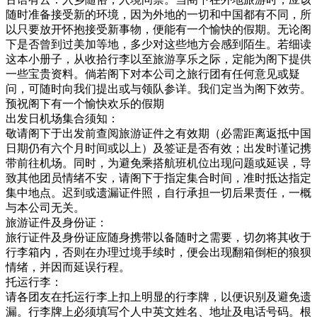
随时准备接受新的环境，因为外地的一切和中国都有不同，所
以只要放开怀抱接受新事物，便能有一个愉快的假期。无论阁
下是否曾到过美加等地，多少对这些地方会感到陌生。若细读
这本小册子，从收拾行李以至旅游享乐之际，定能为阁下提供
一些宝贵资料。倘若阁下对本公司之旅行团有任何意见或疑
问，可随时向我们提出或与领队参详。我们定当为阁下效劳。
预祝阁下有一个愉快欢乐的假期
出发日机场集合须知：
敬请阁下于出发前查阅旅游证件之有效期（必需距离返抵中国
日期仍有六个月时间或以上）及签证是否有效；出发时谨记携
带前往机场。同时，为避免乘搭航班机位出现问题或延误，导
致其他团员情绪不安，请阁下于指定集合时间，准时抵达指定
集中地点。迟到或遗漏证件照，自行承担一切后果责任，一概
与本公司无关。
旅游证件及身份证：
旅行证件及身份证应随身携带以备随时之需要，切勿将其收于
行李箱内，否则在办理过境手续时，便会出现翻箱倒柜的狼狈
情绪，并因而延误行程。
托运行李：
请各团友在托运行李上扣上明显的行李牌，以便识别及避免遗
漏。行李牌上必须填写个人中英文姓名、地址及电话号码。根