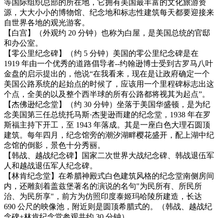
等国际组织总部的所在地，它拥有美国最丰富的文化旅游资
源，大大小小的博物馆、纪念地和标志性建筑每天都要迎接来
自世界各地的观光游客。
【白宫】（外观约 20 分钟）也称为白屋，是美国总统的官邸
和办公室。
【零公里纪念碑】（约 5 分钟）美国的零公里纪念碑是在
1919 年由一个优秀的道路倡导者--约翰逊博士受到古罗马八叶
金盘的启示提出的，他说“在我看来，现在是让政府确定一个
美国公路系统的起始点的时候了，应该用一个里程碑标志出这
个点，全美的以及整个西半球的所有公路都将视其为起点”。
【杰佛逊纪念堂】（约 30 分钟）坐落于美国华盛顿，是为纪
念美国第三任总统托马斯·杰斐逊而建的纪念堂，1938 年在罗
斯福主持下开工，至 1943 年落成。其是一座白色大理石圆顶
建筑。每年四月，纪念馆旁的潮汐湖畔樱花盛开，配上湖中纪
念馆的倒影，景色十分秀丽。
【韩战、越战纪念碑】国家二次世界大战纪念碑、韩战退伍军
人和越战退伍军人纪念碑。
【林肯纪念堂】在希腊神殿式白色建筑风格的纪念堂南侧房间
内，还雕刻着盖兹堡著名的演说的名句"为民所有、所民所
治、为民所享"，前方为仿照印度泰姬玛哈陵所建造，长达
690 公尺的映像池，附近则是圆顶希腊式的。（韩战、越战纪
念碑+林肯纪念堂参观共约 30 分钟）