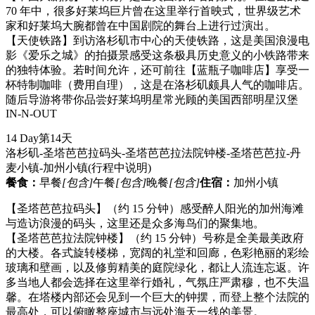
70 年中，很多好莱坞巨片曾在这里举行首映式，世界级艺术
家和好莱坞大腕都曾在中国剧院的舞台上进行过演出。
【天使铁路】到访洛杉矶市中心的天使铁路，这是美国浪漫电
影《爱乐之城》的拍摄景感受这条极具历史意义的小铁路带来
的独特体验。若时间允许，还可前往【蓝瓶子咖啡店】享受一
杯特制咖啡（费用自理），这是在洛杉矶颇具人气的咖啡店。
随后导游将带你品尝好莱坞明星常光顾的美国西部明星汉堡
IN-N-OUT
14 Day
第14天
洛杉矶-圣塔芭芭拉码头-圣塔芭芭拉法院钟楼-圣塔芭芭拉-丹
麦小镇-加州小镇
(行程中说明)
餐食：
早餐
[包含]
午餐
[包含]
晚餐
[包含]
住宿：
加州小镇
【圣塔芭芭拉码头】（约 15 分钟）感受醉人阳光的加州海滩
与造访浪漫的码头，这里还是众多海鸟们的聚集地。
【圣塔芭芭拉法院钟楼】（约 15 分钟）号称是全美最美政府
的大楼。各式旋转楼梯，宽阔的礼堂和回廊，色彩艳丽的彩绘
玻璃和壁画，以及修剪精美的庭院绿化，都让人流连忘返。许
多当地人都会选择在这里举行婚礼，气氛庄严肃穆，也不失温
馨。在塔楼内部还会见到一个巨大的钟摆，而登上整个法院的
最高处，可以俯瞰整座城市与远处海天一线的美景。