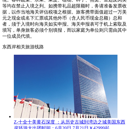
等均在禁止入境之列。如携带礼品超限额时，务请准备发票收
据，以作当地海关评估税项之根据。旅客携带面值超过一万美
元之现金或名下汇票或其他外币（含人民币现金总额）总和
者，须于入境时向海关如实申报。海关申报表可于机上索取及
填写，单身旅客必须个别填报，而以家庭为单位则只需由其中
一位成员代填。
东西岸相关旅游线路
Z-十全十美黄石深度 ：从历史古城到湾边之城美国东西
岸环游大
出团时间：6月20日.7月21日
￥42999起