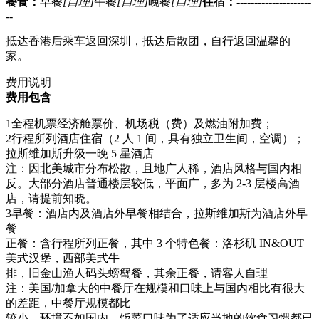
餐食：
早餐
[自理]
午餐
[自理]
晚餐
[自理]
住宿：
---------------------
--
抵达香港后乘车返回深圳，抵达后散团，自行返回温馨的
家。
费用说明
费用包含
1全程机票经济舱票价、机场税（费）及燃油附加费；
2行程所列酒店住宿（2 人 1 间，具有独立卫生间，空调）；
拉斯维加斯升级一晚 5 星酒店
注：因北美城市分布松散，且地广人稀，酒店风格与国内相
反。大部分酒店普通楼层较低，平面广，多为 2-3 层楼高酒
店，请提前知晓。
3早餐：酒店内及酒店外早餐相结合，拉斯维加斯为酒店外早
餐
正餐：含行程所列正餐，其中 3 个特色餐：洛杉矶 IN&OUT
美式汉堡，西部美式牛
排，旧金山渔人码头螃蟹餐，其余正餐，请客人自理
注：美国/加拿大的中餐厅在规模和口味上与国内相比有很大
的差距，中餐厅规模都比
较小，环境不如国内，饭菜口味为了适应当地的饮食习惯都已