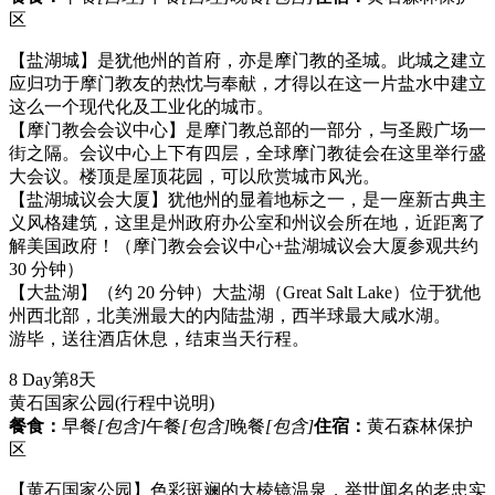
区
【盐湖城】是犹他州的首府，亦是摩门教的圣城。此城之建立
应归功于摩门教友的热忱与奉献，才得以在这一片盐水中建立
这么一个现代化及工业化的城市。
【摩门教会会议中心】是摩门教总部的一部分，与圣殿广场一
街之隔。会议中心上下有四层，全球摩门教徒会在这里举行盛
大会议。楼顶是屋顶花园，可以欣赏城市风光。
【盐湖城议会大厦】犹他州的显着地标之一，是一座新古典主
义风格建筑，这里是州政府办公室和州议会所在地，近距离了
解美国政府！（摩门教会会议中心+盐湖城议会大厦参观共约
30 分钟）
【大盐湖】（约 20 分钟）大盐湖（Great Salt Lake）位于犹他
州西北部，北美洲最大的内陆盐湖，西半球最大咸水湖。
游毕，送往酒店休息，结束当天行程。
8 Day
第8天
黄石国家公园
(行程中说明)
餐食：
早餐
[包含]
午餐
[包含]
晚餐
[包含]
住宿：
黄石森林保护
区
【黄石国家公园】色彩斑斓的大棱镜温泉，举世闻名的老忠实