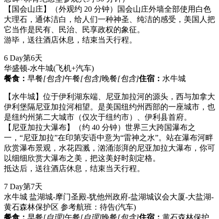
【国会山庄】（外观约 20 分钟）国会山庄外墙全部使用白色
大理石，通体洁白，给人们一种神圣、纯洁的感受，美国人把
它当作是民有、民治、民享政权的象征。
游毕，送往酒店休息，结束当天行程。
6 Day
第6天
华盛顿-水牛城
(飞机+汽车)
餐食：
早餐
[包含]
午餐
[包含]
晚餐
[包含]
住宿：
水牛城
【水牛城】位于伊利湖东端、尼亚加拉河的源头，西与加拿大
伊利堡隔尼亚加拉河相望。是美国纽约州西部的一座城市，也
是纽约州第二大城市（仅次于纽约市）、伊利县首府。
【尼亚加拉大瀑布】（约 40 分钟）世界三大跨国瀑布之
一，“尼亚加拉”在印第安语中意为“雷神之水”。站在瀑布河畔
欣赏瀑布景观，水花四溅，汹涌澎湃的尼亚加拉大瀑布，你可
以细细欣赏大瀑布之美，把这美好时刻定格。
抵达后，送往酒店休息，结束当天行程。
7 Day
第7天
水牛城 盐湖城-摩门圣殿-犹他州政府-盐湖城议会大厦-大盐湖-
黄石森林保护区 参考航班：待告
(汽车)
餐食：
早餐
[自理]
午餐
[自理]
晚餐
[包含]
住宿：
黄石森林保护