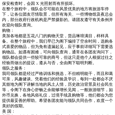
保安检查时，会因 X 光照射而有所损坏。
在整个旅程中，领队会尽可能在风景优美的地方将旅游车停
下，让各位团友尽情取景，但所有海关、一些博物馆及夜总会
内，部分政府行政机构是严禁摄影的。请团友遵守有关条例并
欢迎向领队查询。
购物：
美加各地都是五花八门的购物天堂，货品琳琅满目，样样具
备。在整个旅程中，我们早已为阁下编排了空余时间，选购各
式喜爱的物品，但为免有遗漏起见，应于事前详细写下需要选
购物品。如遇有困难，可向领队查询，通常在各团友询问下，
领队都会提供一些较可靠的商号，但这只是他个人根据过往之
经验而做出的提议，遵从与否，全由阁下聪明判断。
领队之服务：
我司领队都是经过严格训练和挑选，不但精明能干，而且和蔼
可亲，风趣健谈。凭着他们的经验及学识，每到一处都会不厌
其烦地为阁下讲解当地的风土人情，历史政治背景及社会民生
等，令阁下在身心舒畅之余能够增长见闻，一般旅游细节，如
外币兑换，各地风俗礼仪，过境手续及购物等，他们都会为您
提供最妥善的帮助。希望各团友能与领队共同合作，欢度一个
美好的假期。
美 国：