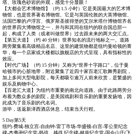
塔、玫瑰色砂岩的外观，感觉十分显眼！
【大都会艺术博物馆】（约 1.5 小时）它是美国最大的艺术博
物馆，也是世界著名博物馆。它是与英国伦敦的大英博物馆、
法国巴黎的卢浮宫、俄罗斯圣彼得堡的艾尔米塔什博物馆齐名
的世界四大博物馆之一，并与和其同在纽约的联合国总部一
起，构成了人类（或者叫做世界）过去跟未来的两大交汇点。
【第五大道】（约 40 分钟）世界知名的流行地标之一。道路
两旁聚集着高级精品名店、这里的建筑物都是纽约曼哈顿的菁
华，每一个店家或大楼都以旗舰店的方式呈现，具有指标性的
效应。
【时代广场】（约 15 分钟）又称为“世界十字路口”，位于曼
哈顿市的心脏地带，附近聚集了近四十家百老汇歌舞秀剧院，
加上多间大型电影院，每天都吸引逾万人前来欣赏，是繁盛的
娱乐及购物中心。
【百老汇大道】为纽约市重要的南北向道路。由于此路两旁分
布着为数众多的剧院，是美国戏剧和音乐剧的重要发扬地，因
此成为了音乐剧的代名词。
游毕，送返新泽西酒店休息，结束当天行程。
5 Day
第5天
纽约-费城-独立宫-自由钟-雷丁市场-华盛顿-白宫-零公里纪念
碑-杰弗逊纪念堂-韩战、越战 纪念碑-林肯纪念堂-国会山庄
(飞