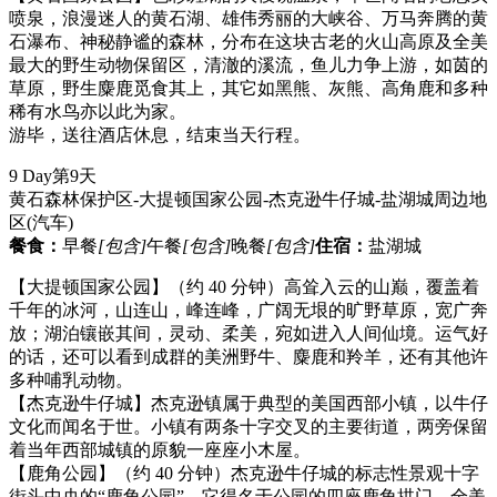
喷泉，浪漫迷人的黄石湖、雄伟秀丽的大峡谷、万马奔腾的黄
石瀑布、神秘静谧的森林，分布在这块古老的火山高原及全美
最大的野生动物保留区，清澈的溪流，鱼儿力争上游，如茵的
草原，野生麋鹿觅食其上，其它如黑熊、灰熊、高角鹿和多种
稀有水鸟亦以此为家。
游毕，送往酒店休息，结束当天行程。
9 Day
第9天
黄石森林保护区-大提顿国家公园-杰克逊牛仔城-盐湖城周边地
区
(汽车)
餐食：
早餐
[包含]
午餐
[包含]
晚餐
[包含]
住宿：
盐湖城
【大提顿国家公园】（约 40 分钟）高耸入云的山巅，覆盖着
千年的冰河，山连山，峰连峰，广阔无垠的旷野草原，宽广奔
放；湖泊镶嵌其间，灵动、柔美，宛如进入人间仙境。运气好
的话，还可以看到成群的美洲野牛、麋鹿和羚羊，还有其他许
多种哺乳动物。
【杰克逊牛仔城】杰克逊镇属于典型的美国西部小镇，以牛仔
文化而闻名于世。小镇有两条十字交叉的主要街道，两旁保留
着当年西部城镇的原貌一座座小木屋。
【鹿角公园】（约 40 分钟）杰克逊牛仔城的标志性景观十字
街头中央的“鹿角公园”，它得名于公园的四座鹿角拱门，全美