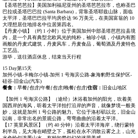
【圣塔芭芭拉】美国加利福尼亚州的圣塔芭芭拉市，也称圣巴
巴拉或圣塔巴巴拉 (Santa Barbara)，背靠圣塔耶兹山脉，面临
太平洋，圣塔巴巴拉平均房价达 96 万美元，在美国富翁的 10
大理想居住地排名中位居第四名。
【丹麦小镇】（约 1 小时）位于美国加州中部圣塔芭芭拉县境
内，是一个具有典型北欧风光的纯朴，袖珍小镇，小镇内有图
画般的丹麦式建筑，丹麦风车，丹麦食品，葡萄酒及丹麦特色
工艺品。
游毕，送往酒店休息，结束当天行程
15 Day
第15天
加州小镇-卡梅尔小镇-加州 1 号海滨公路-象海豹野生保护区-
硅谷-旧金山
(汽车)
餐食：
早餐
[包含]
午餐
[包含]
晚餐
[包含]
住宿：
旧金山地区
【加州 1 号海滨公路】（途经）沐浴着加州的阳光，吹着美
国西岸的海风，听着太平洋拍打沿岸的声音，就像梦境一般美
妙，这就是加州 1 号公路的魅力。它位于洛杉矶以北，旧金山
以南，非常出名的景观公路，弯弯曲曲的沿着太平洋。
【17 英里风景区】（约 40 分钟）沿着太平洋海岸，绕行蒙特
利半岛，见大海在峭壁之下，孤松在永不消散云雾之上，山光
水色恰似泼墨山水，有种如梦似幻的迷蒙美感。