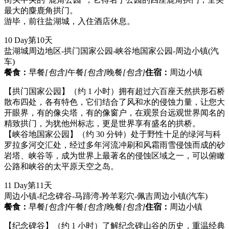
最大的麋鹿角拱门。
游毕，前往盐湖城，入住酒店休息。
10 Day
第10天
盐湖城周边地区-拱门国家公园-峡谷地国家公园-周边小镇
(汽
车)
餐食：
早餐
[包含]
午餐
[包含]
晚餐
[包含]
住宿：
周边小镇
【拱门国家公园】（约 1 小时）拥有超过六百座天然拱形石桥
散布四处，各有特色，它们结合了风和水的侵蚀力量，让您大
开眼界，有的像尖塔，有的像窗户，在观景台远观世界闻名的
精致拱门，为犹他州标志，更是世界享有盛名的拱桥。
【峡谷地国家公园】（约 30 分钟）处于野性十足的绿河与科
罗拉多河交汇处，经过多年河流冲刷和风霜雨雪侵蚀而成的砂
岩塔、峡谷等，成为世界上最著名的侵蚀区域之一，可以俯瞰
公路和峡谷的太平原天空之岛。
11 Day
第11天
周边小镇-纪念碑谷-马蹄湾-羚羊彩穴-佩吉周边小镇
(汽车)
餐食：
早餐
[包含]
午餐
[包含]
晚餐
[包含]
住宿：
周边小镇
【纪念碑谷】（约 1 小时）了解纪念碑山谷的历史，重温经典