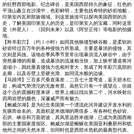
的狂野西部电影。纪念碑谷，是美国西部持久的象征，红色的
平顶山矗立在沙漠中，色彩鲜明，主要包括奇特的砂岩地貌，
印第安内瓦和部族领域。到这里旅游可以探询美国西部的历
史，了解美国印第安人的历史，是印第安人的宝藏，同时这里
是《外星人》、《回到未来》以及《阿甘正传》等电影的拍摄
地。
【羚羊彩穴】（约 1 小时）如同其他狭缝型峡谷般，是柔软的
砂岩经过百万年的各种侵蚀力所形成。主要是暴洪的侵蚀，其
次则是风蚀。该地在季风季节里常出现暴洪流入峡谷中，由于
突然暴增的雨量，造成暴洪的流速相当快，加上狭窄通道将河
道缩小，因此垂直侵蚀力也相对变大，形成了羚羊彩穴底部的
走廊，以及谷壁上坚硬光滑、如同流水般的边缘。
【马蹄湾】三百多尺垂直落差，二百七十度弯道，蓝天碧水红
岩，构成气势滂沱的无敌奇景。虽然它只有一个观望点，但就
这个点的震撼程度来讲，世界上难以找出第二个，河水映射出
四周岩壁的颜色，深邃威严而有魅力。
【鲍威尔湖】是为纪念美国第一个漂流此河并建议开发水利的
先驱而命名的。其面积是米德湖的两倍多，有各种红色砂岩、
石拱、峡谷和万面碧波，其风景远胜米德湖，已成为美国西南
部的主要国家度假区。鲍威尔湖是蜿蜒在美国亚利桑那州和犹
他州之间的天然水库，但同时也是西部水危机的最典型代表。