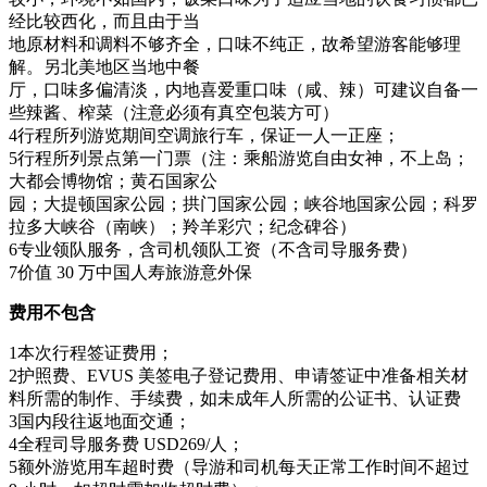
经比较西化，而且由于当
地原材料和调料不够齐全，口味不纯正，故希望游客能够理
解。另北美地区当地中餐
厅，口味多偏清淡，内地喜爱重口味（咸、辣）可建议自备一
些辣酱、榨菜（注意必须有真空包装方可）
4行程所列游览期间空调旅行车，保证一人一正座；
5行程所列景点第一门票（注：乘船游览自由女神，不上岛；
大都会博物馆；黄石国家公
园；大提顿国家公园；拱门国家公园；峡谷地国家公园；科罗
拉多大峡谷（南峡）；羚羊彩穴；纪念碑谷）
6专业领队服务，含司机领队工资（不含司导服务费）
7价值 30 万中国人寿旅游意外保
费用不包含
1本次行程签证费用；
2护照费、EVUS 美签电子登记费用、申请签证中准备相关材
料所需的制作、手续费，如未成年人所需的公证书、认证费
3国内段往返地面交通；
4全程司导服务费 USD269/人；
5额外游览用车超时费（导游和司机每天正常工作时间不超过