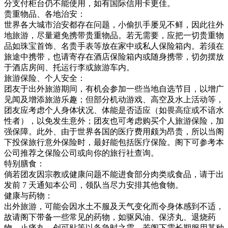
分支付柜台仍不能使用，如有国际信用卡更佳。
贵重物品、各地治安：
世界各大城市治安都存在问题，小偷扒手屡见不鲜，因此往外
地旅游，尽量避免携带贵重物品。若无需要，应把一切贵重物
品如珠宝首饰、名贵手表等放在家中或私人保险箱内。若须在
旅途中携带，也请寄存在酒店保险箱内或随身携带，切勿摆放
于酒店房间、托运行李或旅游车内。
旅游保险、个人安全：
团友于出外旅游期间，有机会参加一些当地自选节目，以增广
见闻及增添旅游乐趣；但部分机动游戏、高空及水上活动等，
团友应考虑个人身体状况、体能是否适应（如畏高症或不谙水
性者），以免发生意外；团友也可考虑购买个人旅游保险，加
强保障。此外、由于世界各国的医疗费用颇为昂贵，所以当阁
下投保旅行意外保险时，最好能包括医疗保险。阁下可参考本
公司推荐之保险公司或向你的旅行社查询。
特别膳食：
倘若团友因宗教或健康问题不能进食部分肉类或食品，请于出
发前 7 天通知本公司，领队当尽力安排其他食物。
健康与药物：
出外旅游，可能会因水土不服及天气变化而令身体感到不适，
故请阁下带备一些常见的药物，如驱风油、保济丸、退烧药
物、止痛丸、创可贴等以备急时之需。若阁下需长期服用某种