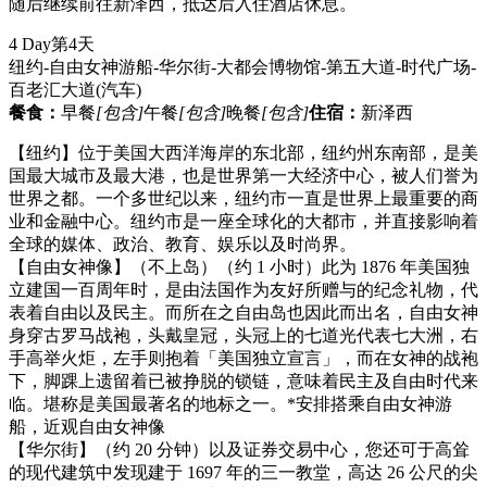
随后继续前往新泽西，抵达后入住酒店休息。
4 Day
第4天
纽约-自由女神游船-华尔街-大都会博物馆-第五大道-时代广场-
百老汇大道
(汽车)
餐食：
早餐
[包含]
午餐
[包含]
晚餐
[包含]
住宿：
新泽西
【纽约】位于美国大西洋海岸的东北部，纽约州东南部，是美
国最大城市及最大港，也是世界第一大经济中心，被人们誉为
世界之都。一个多世纪以来，纽约市一直是世界上最重要的商
业和金融中心。纽约市是一座全球化的大都市，并直接影响着
全球的媒体、政治、教育、娱乐以及时尚界。
【自由女神像】（不上岛）（约 1 小时）此为 1876 年美国独
立建国一百周年时，是由法国作为友好所赠与的纪念礼物，代
表着自由以及民主。而所在之自由岛也因此而出名，自由女神
身穿古罗马战袍，头戴皇冠，头冠上的七道光代表七大洲，右
手高举火炬，左手则抱着「美国独立宣言」，而在女神的战袍
下，脚踝上遗留着已被挣脱的锁链，意味着民主及自由时代来
临。堪称是美国最著名的地标之一。*安排搭乘自由女神游
船，近观自由女神像
【华尔街】（约 20 分钟）以及证券交易中心，您还可于高耸
的现代建筑中发现建于 1697 年的三一教堂，高达 26 公尺的尖