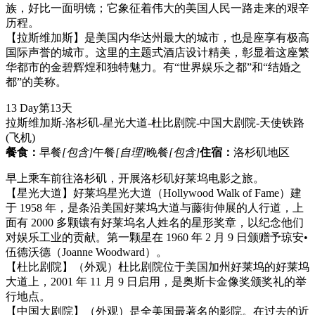
族，好比一面明镜；它象征着伟大的美国人民一路走来的艰辛
历程。
【拉斯维加斯】是美国内华达州最大的城市，也是座享有极高
国际声誉的城市。这里的主题式酒店设计精美，彰显着这座繁
华都市的金碧辉煌和独特魅力。有“世界娱乐之都”和“结婚之
都”的美称。
13 Day
第13天
拉斯维加斯-洛杉矶-星光大道-杜比剧院-中国大剧院-天使铁路
(飞机)
餐食：
早餐
[包含]
午餐
[自理]
晚餐
[包含]
住宿：
洛杉矶地区
早上乘车前往洛杉矶，开展洛杉矶好莱坞电影之旅。
【星光大道】好莱坞星光大道（Hollywood Walk of Fame）建
于 1958 年，是条沿美国好莱坞大道与藤街伸展的人行道，上
面有 2000 多颗镶有好莱坞名人姓名的星形奖章，以纪念他们
对娱乐工业的贡献。第一颗星在 1960 年 2 月 9 日颁赠予琼安•
伍德沃德（Joanne Woodward）。
【杜比剧院】（外观）杜比剧院位于美国加州好莱坞的好莱坞
大道上，2001 年 11 月 9 日启用，是奥斯卡金像奖颁奖礼的举
行地点。
【中国大剧院】（外观）是全美国最著名的影院。在过去的近