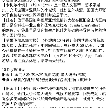
【卡梅尔小镇】（约 40 分钟）是一座人文荟萃、艺术家聚
集，充满波西米亚风味的小城镇，犹如世外桃源。国画大师张
大千也曾被卡梅尔深深吸引并旅居于此。
【硅谷】位于美国加利福尼亚州北部的大都会区旧金山湾区南
面，是高科技事业云集的圣塔克拉拉谷（Santa ClaraValley）
的别称。硅谷最早是研究和生产以硅为基础的半导体芯片的地
方，因此得名。
【苹果飞船总部大楼】（外观约 10 分钟）美国苹果公司新总
部大楼，该建筑耗时 8 年时间完工，总花费达 50 亿美元，如
今已掩映在一片绿树丛中；打卡乔布斯精神之地“飞船总部”，
参观【苹果新总部访客中心】（入内约 10 分钟）Apple Park。
游毕，送往酒店休息，结束当天行程。
16 Day
第16天
旧金山-金门大桥-艺术宫-九曲花街-渔人码头
(汽车)
餐食：
早餐
[包含]
午餐
[包含]
晚餐
[包含]
住宿：
航班上
【旧金山】旧金山属亚热带地中海气候，拥有享誉世界的旧金
山湾区、金门大桥和渔人码头，气候冬暖夏凉、阳光充足，临
近众多美国国家公园和加州葡萄酒产地纳帕谷，被誉为“最受
美国人欢迎的城市”。