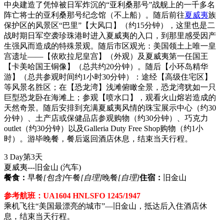
中央建造了凭悼被日军炸沉的“亚利桑那号”战舰上的一千多名
阵亡将士的亚利桑那号纪念馆（不上船）。随后前往
夏威夷
族
保护区的风景区“巴里”【大风口】（约15分钟），这里也是二
战时期日军空袭珍珠港时进入夏威夷的入口，到那里感受因产
生强风而造成的特殊景观。随后市区观光：美国领土上唯一皇
宫遗址——【依欧拉尼皇宫】（外观）及夏威夷第一任国王
【卡美哈国王铜像】（总共约20分钟）。随后【小环岛精华
游】（总共参观时间约1小时30分钟）：途经【高级住宅区】
等风景名胜区；在【恐龙湾】浅滩俯瞰全景，恐龙湾犹如一只
巨型恐龙卧在海滩上；参观【喷水口】，观看火山熔岩造成的
天然奇景。随后安排到充满夏威夷风情的珠宝展示中心（约30
分钟）、土产店或保健品店参观购物（约30分钟）、巧克力
outlet（约30分钟）以及Galleria Duty Free Shop购物（约1小
时）。游毕晚餐，餐后返回酒店休息，结束当天行程。
3 Day
第3天
夏威夷---旧金山
(汽车)
餐食：
早餐
[包含]
午餐
[自理]
晚餐
[自理]
住宿：
旧金山
参考航班：UA1604 HNLSFO 1245/1947
乘机飞往“美国最漂亮的城市”—旧金山，抵达后入住酒店休
息，结束当天行程。