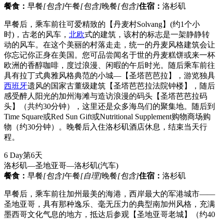
餐食：
早餐
[包含]
午餐
[包含]
晚餐
[包含]
住宿：
洛杉矶
早餐后，乘车前往可爱精致的【丹麦村Solvang】(约1个小
时)，古老的风车，
北欧
式的建筑，该村的标志是一架静静转
动的风车。在这个美丽的村落走走，统一的丹麦风格建筑会让
你忘记你正身在美国。您可品尝闻名于世的丹麦糕饼或来一杯
欧洲的香醇咖啡，度过浪漫、闲暇的午后时光。随后乘车前往
具有拉丁式典雅风格典范的小城—【圣塔芭芭拉】，游览独具
西班牙
遗风的国家古董级建筑【圣塔芭芭拉法院钟楼】，随后
感受醉人阳光的加州海滩与造访浪漫的码头【圣塔芭芭拉码
头】（共约30分钟），这里还是众多海鸟们的聚集地。随后到
Time Square或Red Sun Gift或Nutritional Supplement购物商场购
物（约30分钟）。晚餐后入住洛杉矶酒店休息，结束当天行
程。
6 Day
第6天
洛杉矶—圣地亚哥—洛杉矶
(汽车)
餐食：
早餐
[包含]
午餐
[自理]
晚餐
[包含]
住宿：
洛杉矶
早餐后，乘车前往加州最美的海港，西岸最大的军港城市——
圣地亚哥，具有那种逸乐、毫无压力的典型南加州风格，充满
墨西哥文化气息的地方，抵达后参观【圣地亚哥老城】（约40