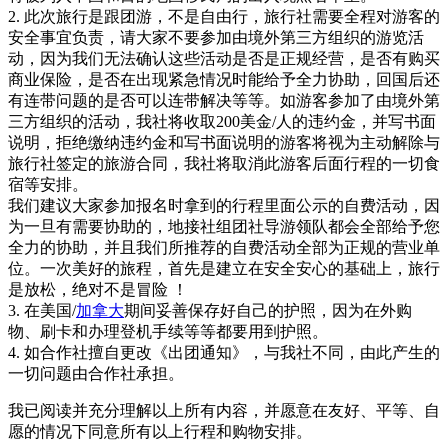
2. 此次旅行是跟团游，不是自由行，旅行社需要全程对游客的
安全事宜负责，请大家不要参加由境外第三方组织的游览活
动，因为我们无法确认这些活动是否是正规经营，是否有购买
商业保险，是否在出现紧急情况时能给予全力协助，回国后还
有连带问题的是否可以连带解决等等。如游客参加了由境外第
三方组织的活动，我社将收取200美金/人的违约金，并写书面
说明，拒绝缴纳违约金和写书面说明的游客将视为主动解除与
旅行社签定的旅游合同，我社将取消此游客后面行程的一切食
宿等安排。
我们建议大家参加报名时拿到的行程里面公示的自费活动，因
为一旦有需要协助的，地接社组团社导游领队都会全部给予您
全力的协助，并且我们所推荐的自费活动全部为正规的营业单
位。一次美好的旅程，首先是建立在安全安心的基础上，旅行
是放松，绝对不是冒险 ！
3. 在美国/
加拿大
期间妥善保存好自己的护照，因为在外购
物、刷卡和办理登机手续等等都要用到护照。
4. 如合作社擅自更改《出团通知》，与我社不同，由此产生的
一切问题由合作社承担。
我已阅读并充分理解以上所有内容，并愿意在友好、平等、自
愿的情况下同意所有以上行程和购物安排。