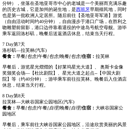
分钟），坐落在圣地亚哥市中心的老城是一个美丽而充满乐趣
的历史古城，它是加州的诞生地，是
西班牙
早期殖民地，同时
也是第一批欧洲人定居所。随后前往【圣地亚哥军港】游览
（自由活动时间约40分钟），自由漫步于港口广场，在胜利之
吻雕塑前留影，港口边停靠着退役的中途岛号航空母舰。游毕
乘车返回洛杉矶，晚餐后送返酒店休息，结束当天行程。
7 Day
第7天
洛杉矶—拉芙林
(汽车)
餐食：
早餐
[包含]
午餐
[包含]
晚餐
[包含]
住宿：
拉芙林
早餐后，游览星光熠熠的【好莱坞星光大道】、 奥斯卡金像
奖颁奖会场—【杜比剧院】、星光大道之起点--【中国大剧
院】等（约40分钟）；游毕乘车前往拉芙林。晚餐后入住酒店
休息，结束当天行程。
8 Day
第8天
拉芙林—大峡谷国家公园地区
(汽车)
餐食：
早餐
[包含]
午餐
[自理]
晚餐
[自理]
住宿：
大峡谷国家公
园地区
早餐后，乘车前往大峡谷国家公园地区，沿途欣赏美丽的风景