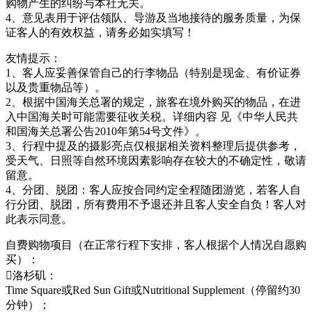
购物产生的纠纷与本社无关。
4、意见表用于评估领队、导游及当地接待的服务质量，为保
证客人的有效权益，请务必如实填写！
友情提示：
1、客人应妥善保管自己的行李物品（特别是现金、有价证券
以及贵重物品等）。
2、根据中国海关总署的规定，旅客在境外购买的物品，在进
入中国海关时可能需要征收关税。详细内容 见《中华人民共
和国海关总署公告2010年第54号文件》。
3、行程中提及的摄影亮点仅根据相关资料整理后提供参考，
受天气、日照等自然环境因素影响存在较大的不确定性，敬请
留意。
4、分团、脱团：客人应按合同约定全程随团游览，若客人自
行分团、脱团，所有费用不予退还并且客人安全自负！客人对
此表示同意。
自费购物项目（在正常行程下安排，客人根据个人情况自愿购
买）：
洛杉矶：
Time Square或Red Sun Gift或Nutritional Supplement（停留约30
分钟）；