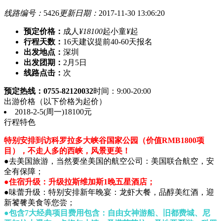
线路编号：
5426
更新日期：
2017-11-30 13:06:20
预定价格：
成人
¥18100
起
小童
¥
起
行程天数：
16天
建议提前40-60天报名
出发地点：
深圳
出发团期：
2月5日
线路点击：
次
预定热线：0755-82120032
时间：9:00-20:00
出游价格
（以下价格为起价）
2018-2-5(周一)
18100元
行程特色
特别安排到访科罗拉多大峡谷国家公园（价值RMB1800项
目），不走人多的西峡，风景更美！
●去美国旅游，当然要坐美国的航空公司：美国联合航空，安
全有保障；
●住宿升级：升级拉斯维加斯1晚五星酒店；
●味蕾升级：特别安排新年晚宴：龙虾大餐，品醇美红酒，迎
新饕餮美食等您尝；
●包含7大经典项目费用包含：自由女神游船、旧都费城、尼