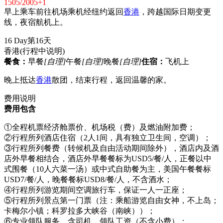
1505/2005+1
早上乘车前往机场乘机经纽约返回
香港
，跨越国际日期变更
线，夜宿航机上。
16 Day
第16天
香港
(行程中说明)
餐食：
早餐
[自理]
午餐
[自理]
晚餐
[自理]
住宿：
飞机上
晚上抵达
香港
散团，结束行程，返回温馨的家。
费用说明
费用包含
①全程机票经济舱票价、机场税（费）及燃油附加费；
②行程所列酒店住宿（2人1间，具有独立卫生间，空调）；
③行程所列餐费（转候机及自由活动期间除外），酒店内及酒
店外早餐相结合，酒店外早餐餐标为USD5/餐/人，正餐以中
式围餐（10人六菜一汤）或中式自助餐为主，美国午餐餐标
USD7/餐/人，晚餐餐标USD8/餐/人，不含酒水；
④行程所列游览期间空调旅行车，保证一人一正座；
⑤行程所列景点第一门票（注：乘船游览自由女神，不上岛；
卡梅尔小镇；科罗拉多大峡谷（南峡））；
⑥专业领队服务，含司机、领队工资（不含小费）；