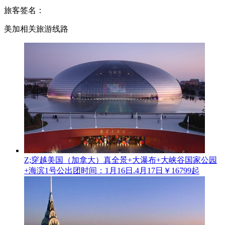
旅客签名：
美加相关旅游线路
Z;穿越美国（加拿大）真全景+大瀑布+大峡谷国家公园
+海滨1号公
出团时间：1月16日.4月17日
￥16799起