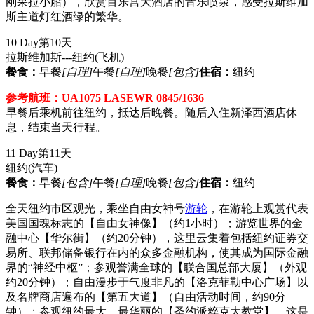
刚果拉小船），欣赏百乐宫大酒店的音乐喷泉，感受拉斯维加
斯主道灯红酒绿的繁华。
10 Day
第10天
拉斯维加斯---纽约
(飞机)
餐食：
早餐
[自理]
午餐
[自理]
晚餐
[包含]
住宿：
纽约
参考航班：UA1075 LASEWR 0845/1636
早餐后乘机前往纽约，抵达后晚餐。随后入住新泽西酒店休
息，结束当天行程。
11 Day
第11天
纽约
(汽车)
餐食：
早餐
[包含]
午餐
[自理]
晚餐
[包含]
住宿：
纽约
全天纽约市区观光，乘坐自由女神号
游轮
，在游轮上观赏代表
美国国魂标志的【自由女神像】（约1小时）；游览世界的金
融中心【华尔街】（约20分钟），这里云集着包括纽约证券交
易所、联邦储备银行在内的众多金融机构，使其成为国际金融
界的“神经中枢”；参观誉满全球的【联合国总部大厦】（外观
约20分钟）；自由漫步于气度非凡的【洛克菲勒中心广场】以
及名牌商店遍布的【第五大道】（自由活动时间，约90分
钟）；参观纽约最大、最华丽的【圣约派粹克大教堂】，这是