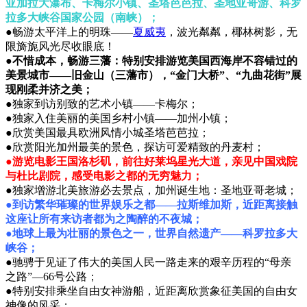
亚加拉大瀑布、卡梅尔小镇、圣塔芭芭拉、圣地亚哥游、科罗
拉多大峡谷国家公园（南峡）；
●畅游太平洋上的明珠——
夏威夷
，波光粼粼，椰林树影，无
限旖旎风光尽收眼底！
●不惜成本，畅游三藩：特别安排游览美国西海岸不容错过的
美景城市——旧金山（三藩市），“金门大桥”、“九曲花街”展
现刚柔并济之美；
●独家到访别致的艺术小镇——卡梅尔；
●独家入住美丽的美国乡村小镇——加州小镇；
●欣赏美国最具欧洲风情小城圣塔芭芭拉；
●欣赏阳光加州最美的景色，探访可爱精致的丹麦村；
●游览电影王国洛杉矶，前往好莱坞星光大道，亲见中国戏院
与杜比剧院，感受电影之都的无穷魅力；
●独家增游北美旅游必去景点，加州诞生地：圣地亚哥老城；
●到访繁华璀璨的世界娱乐之都——拉斯维加斯，近距离接触
这座让所有来访者都为之陶醉的不夜城；
●地球上最为壮丽的景色之一，世界自然遗产——科罗拉多大
峡谷；
●驰骋于见证了伟大的美国人民一路走来的艰辛历程的“母亲
之路”—66号公路；
●特别安排乘坐自由女神游船，近距离欣赏象征美国的自由女
神像的风采；