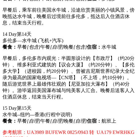
早餐后，乘车前往美国水牛城，沿途欣赏美丽的小镇风景，傍
晚抵达水牛城，晚餐后过境前往多伦多，抵达后入住酒店休
息，结束当天行程。
14 Day
第14天
多伦多—水牛城
(飞机+汽车)
餐食：
早餐
[包含]
午餐
[自理]
晚餐
[包含]
住宿：
水牛城
早餐后，多伦多市内观光：半圆形设计的【市政厅】（约20分
钟）、维多利亚式建筑的【议会大厦】（约20分钟）、【多伦
多大学】（进校园，约20分钟）、曾被吉尼斯世界纪录大全纪
录为最高的国家电视塔—【CN塔】（不上塔，约10分钟）。
随后游览世界上最雄伟壮观的【尼亚加拉大瀑布】（约40分
钟）。游毕返回美国瀑布城与纯美客人汇合。晚餐后送客人入
住酒店休息，结束当天行程。
15 Day
第15天
水牛城--纽约---香港
(行程中说明)
餐食：
早餐
[自理]
午餐
[自理]
晚餐
[自理]
住宿：
航班上
参考航班：UA3989 BUFEWR 0825/0943 转 UA179 EWRHKG