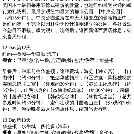
美国本土最初采用哥德式建筑的教堂，也是纽约最受欢迎的举
行婚礼场所。最后参观纽约最大的都市公园--【中央公园】
（约15分钟）。中央公园坐落在摩天大楼耸立的曼哈顿正中，
是纽约第一个完全以园林学为设计准则建立的公园。各处景观
令您目不暇接、叹为观止。晚餐后，返回新泽西酒店休息，结
束当天行程。
12 Day
第12天
纽约—费城—华盛顿
(汽车)
餐食：
早餐
[包含]
午餐
[自理]
晚餐
[包含]
住宿：
华盛顿
早餐后，乘车前往华盛顿，途经费城，游览【独立宫】、【自
由钟】（约30分钟）。抵达华盛顿后，市区游览：风格独特的
美国总统【白宫】（外观约20分钟），【零公里纪念碑】（约
5分钟），山明水秀的【杰佛逊纪念堂】（约30分钟），肃穆
的【越战纪念碑】、【韩战纪念碑】、【林肯纪念堂】（总共
参观时间约30分钟），宏伟壮观的【国会山庄】（外观约20分
钟）等。游毕晚餐后入住酒店休息，结束当天行程。
13 Day
第13天
华盛顿—水牛城—多伦多
(汽车)
餐食：
早餐
[包含]
午餐
[包含]
晚餐
[包含]
住宿：
多伦多