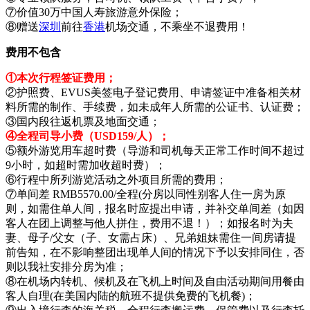
⑦价值30万中国人寿旅游意外保险；
⑧赠送
深圳
前往
香港
机场交通，不乘坐不退费用！
费用不包含
①本次行程签证费用；
②护照费、EVUS美签电子登记费用、申请签证中准备相关材
料所需的制作、手续费，如未成年人所需的公证书、认证费；
③国内段往返机票及地面交通；
④全程司导小费（USD159/人）；
⑤额外游览用车超时费（导游和司机每天正常工作时间不超过
9小时，如超时需加收超时费）；
⑥行程中所列游览活动之外项目所需的费用；
⑦单间差 RMB5570.00/全程(分房以同性别客人住一房为原
则，如需住单人间，报名时应提出申请，并补交单间差（如因
客人在团上调整与他人拼住，费用不退！）；如报名时为夫
妻、母子/父女（子、女需占床）、兄弟姐妹需住一间房请提
前告知，在不影响整团出现单人间的情况下予以安排同住，否
则以我社安排分房为准；
⑧在机场内转机、候机及在飞机上时间及自由活动期间用餐由
客人自理(在美国内陆的航班不提供免费的飞机餐)；