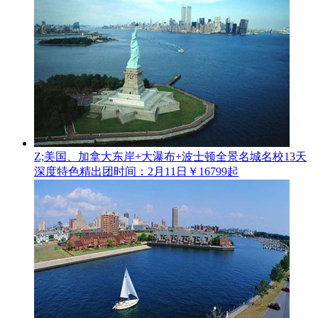
Z;美国、加拿大东岸+大瀑布+波士顿全景名城名校13天
深度特色精
出团时间：2月11日
￥16799起