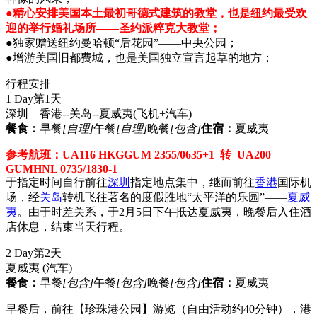
●精心安排美国本土最初哥德式建筑的教堂，也是纽约最受欢
迎的举行婚礼场所——圣约派粹克大教堂；
●独家赠送纽约曼哈顿“后花园”——中央公园；
●增游美国旧都费城，也是美国独立宣言起草的地方；
行程安排
1 Day
第1天
深圳—香港--关岛--夏威夷
(飞机+汽车)
餐食：
早餐
[自理]
午餐
[自理]
晚餐
[包含]
住宿：
夏威夷
参考航班：UA116 HKGGUM 2355/0635+1 转 UA200
GUMHNL 0735/1830-1
于指定时间自行前往
深圳
指定地点集中，继而前往
香港
国际机
场，经
关岛
转机飞往著名的度假胜地“太平洋的乐园”——
夏威
夷
。由于时差关系，于2月5日下午抵达夏威夷，晚餐后入住酒
店休息，结束当天行程。
2 Day
第2天
夏威夷
(汽车)
餐食：
早餐
[包含]
午餐
[包含]
晚餐
[包含]
住宿：
夏威夷
早餐后，前往【珍珠港公园】游览（自由活动约40分钟），港