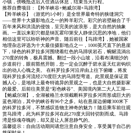
小镇，傍晚抵达后入住酒店休息，结束当天行程。
推荐自费项目：【羚羊峡谷+鲍威尔湖+马蹄湾】
【羚羊峡谷】（游览约1小时）是全世界最奇特的狭缝洞穴
——世界十大摄影地点之一的羚羊彩穴。彩穴的岩壁融合了千
百年来风和洪流的侵蚀，呈完美的波浪形，是大自然的抽象
画。一直以来彩穴都是纳瓦霍印第安人静坐沉思的净地，他们
相信这里可以聆听神的声音。随后前往【马蹄湾】, 她被国家
地理杂志评选为十大最佳摄影地点之一，1000英尺直下的悬崖
下，绿色的科罗拉多河围绕着红色的马蹄状岩石，蜿蜒流淌出
270度的转角，极具震撼。翻过一段小山坡，沿着布满细沙的
步道前行，眼前豁然开朗，您一定会沉醉于碧水蓝天红岩钩织
出的动人心魄之美。 在科罗拉多河沿岸由上往下俯瞰，将发
现科罗拉多河流经270度巨大的马蹄型弯道。此景观是保证震
撼人心，是地球上最奇特诡异的景观之一，也是大自然摄影家
的最爱。后前往美景是“彩色峡谷”、美国境内第二大人工湖—
【鲍威尔湖】，全湖被格兰水坝截断科罗拉多河而形成巨大的
蓝色湖泊，其中的峡谷有96个之多。站在悬崖边俯瞰300米下
的科罗拉多河，不禁感叹造物主神奇的魅力！随后乘车前往观
赏马蹄湾，此为科罗拉多河在此270度大回转切割而成。马蹄
湾是惊魂夺魄的，却又是让人屏息静气的。
温馨提示：自由活动期间请您注意自身安全，享受属于自己的
悠闲时光！