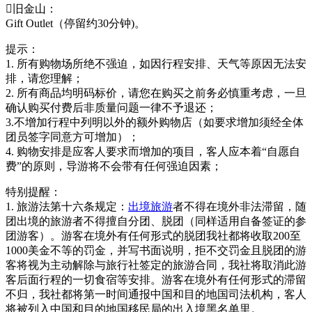
旧金山：
Gift Outlet（停留约30分钟)。
提示：
1. 所有购物场所绝不强迫，如因行程安排、天气等原因无法安
排，请您理解；
2. 所有商品均明码标价，请您在购买之前务必慎重考虑，一旦
确认购买付费后非质量问题一律不予退还；
3.不增加行程中列明以外的额外购物店（如要求增加须经全体
团员签字同意方可增加）；
4. 购物安排是应客人要求而增加的项目，客人应本着“自愿自
费”的原则，导游将不会带有任何强迫因素；
特别提醒：
1. 旅游法第十六条规定：
出境旅游
者不得在境外非法滞留，随
团出境的旅游者不得擅自分团、脱团（同样适用自备签证的参
团游客）。游客在境外有任何形式的脱团我社都将收取200至
1000美金不等的罚金，并写书面说明，拒不交罚金且脱团的游
客将视为主动解除与旅行社签定的旅游合同，我社将取消此游
客后面行程的一切食宿等安排。游客在境外有任何形式的滞留
不归，我社都将第一时间通报中国和目的地国司法机构，客人
将被列入中国和目的地国移民局的出入境黑名单里。