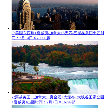
C;美国东西岸+夏威夷/加拿大16天四-五星品质团
出团时
间：2月14日
￥28900起
Z;穿越美国（加拿大）真全景+大瀑布+大峡谷国家公园
+夏威夷1
出团时间：2月7日
￥16799起