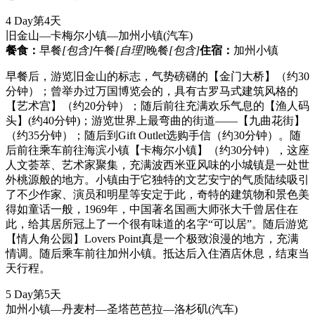
4 Day
第4天
旧金山—卡梅尔小镇—加州小镇
(汽车)
餐食：
早餐
[包含]
午餐
[自理]
晚餐
[包含]
住宿：
加州小镇
早餐后，游览旧金山的标志，气势磅礴的【金门大桥】（约30
分钟）；曾举办过万国博览会的，具有古罗马式建筑风格的
【艺术宫】（约20分钟）；随后前往充满欢乐气息的【渔人码
头】(约40分钟)；游览世界上最弯曲的街道——【九曲花街】
（约35分钟）；随后到Gift Outlet选购手信（约30分钟）。随
后前往乘车前往海滨小镇【卡梅尔小镇】（约30分钟），这座
人文荟萃、艺术家聚集，充满波西米亚风味的小城镇是一处世
外桃源般的地方。小镇由于它独特的文艺安宁的气质陆续吸引
了不少作家、演员和明星等安定于此，奇特的建筑物和景色美
得如童话一般，1969年，中国著名国画大师张大千曾居住在
此，给其居所冠上了一个很有味道的名字“可以居”。随后游览
【情人角公园】Lovers Point真是一个极致浪漫的地方，充满
情调。随后乘车前往加州小镇。抵达后入住酒店休息，结束当
天行程。
5 Day
第5天
加州小镇—丹麦村—圣塔芭芭拉—洛杉矶
(汽车)