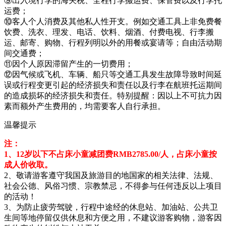
⑨出入境行李的海关税、全程行李搬运费、保管费以及行李托
运费；
⑩客人个人消费及其他私人性开支。例如交通工具上非免费餐
饮费、洗衣、理发、电话、饮料、烟酒、付费电视、行李搬
运、邮寄、购物、行程列明以外的用餐或宴请等；自由活动期
间交通费；
⑪因个人原因滞留产生的一切费用；
⑫因气候或飞机、车辆、船只等交通工具发生故障导致时间延
误或行程变更引起的经济损失和责任以及行李在航班托运期间
的造成损坏的经济损失和责任。特别提醒：因以上不可抗力因
素而额外产生费用的，均需要客人自行承担。
温馨提示
注：
1、12岁以下不占床小童减团费RMB2785.00/人，占床小童按
成人价收取。
2、敬请游客遵守我国及旅游目的地国家的相关法律、法规、
社会公德、风俗习惯、宗教禁忌，不得参与任何违反以上项目
的活动！
3、为防止疲劳驾驶，行程中途经的休息站、加油站、公共卫
生间等地停留仅供休息和方便之用，不建议游客购物，游客因