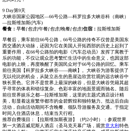
9 Day
第9天
大峡谷国家公园地区—66号公路—科罗拉多大峡谷科（南峡）
—拉斯维加斯
(汽车)
餐食：
早餐
[包含]
午餐
[包含]
晚餐
[包含]
住宿：
拉斯维加斯
早餐后，乘车前往66号公路，66号公路的传奇不仅曾是美国东
西交通的大动脉，还因为它在美国人开拓西部的历史上起到了
重要作用，在66号公路拍的电影《汽车总动员》发挥了寓教于
乐的功能，不仅让观众思考繁忙生活中的生命意义，也因这部
电影的上映，再度唤醒了美国民众对于66号公路的回忆。乘车
前往美国【科罗拉多大峡谷——南峡】。大峡谷为游客提供了
无以伦比的机会，从陡立丛生的悬崖边欣赏壮观的远古峡谷中
狭长景色。它并不是世界上最深的峡谷，但是大峡谷凭籍其超
乎寻常的体表和错综复杂、色彩丰富的地面景观而驰名。随后
前往世界娱乐之都—拉斯维加斯，这里的主题式酒店设计精
美，彰显着这座繁华都市的金碧辉煌和独特魅力。抵达后自由
活动，自由活动期间不含晚餐、领队导游服务及交通。于指定
时间入住酒店休息，结束当天行程。
推荐自费项目：【拉斯维加斯夜游】（约2小时）：参观世界
第一大酒店威尼斯人酒店（圣马克天幕广场，观赏
意大利
特色