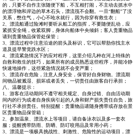
的，只要不自作主张随便下船，不互相打闹，不主动去抓水中
的漂浮物和岸边的草木石头，漂流筏不会翻。一旦“翻船”了没
关系，憋住气，小心不呛水就行，因为你穿有救生衣；
2、漂流船通过险滩时要听从船工的指挥，不要随便乱动，应
紧抓安全绳，收紧双脚，身体向船体中央倾斜；客人贵重物品
请到贵重物品保管处保管；
3、漂流过程中注意沿途的箭头及标识，它可以帮肋你找主水
道及提早警觉跌水区；
4、漂流紧急情况下的应对程序，这里介绍几种在河上特殊的
自救和救生的技巧，如果所有的成员熟悉这些程序，并能冷静
快速地操作，这些紧急情况就不会变严重；
5、漂流存在危险，注意人身安全，保管好自身财物。漂流期
间物品被溅湿、损坏或者丢失，一切责任由旅客自行承担；
八、温馨提示：
1、游客在活动期间不遵守相关规定、自身过错、自由活动期
间内的行为或者自身疾病引起的人身和财产损失责任自负，旅
行社不承担责任。特别提醒：贵重物品请随身携带或存放在景
区贵重物品保管箱；
2、参加温泉、漂流水上等项目，请自备泳衣以及多一套衣
服；提醒携带防雨、防晒、防叮咬用品及常用小药；
3、漂流是一项极具挑战性、刺激性、危险性的运动项目，漂