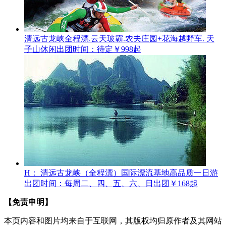
清远古龙峡全程漂.云天玻霸.农夫庄园+花海越野车. 天
子山休闲
出团时间：待定
￥998起
H： 清远古龙峡（全程漂）国际漂流基地高品质一日游
出团时间：每周二、四、五、六、日出团
￥168起
【免责申明】
本页内容和图片均来自于互联网，其版权均归原作者及其网站