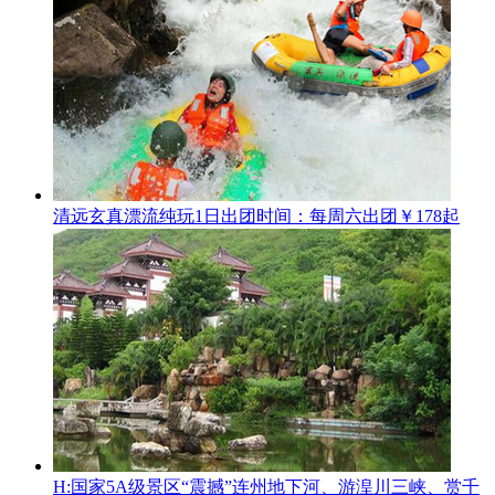
清远玄真漂流纯玩1日
出团时间：每周六出团
￥178起
H:国家5A级景区“震撼”连州地下河、游湟川三峡、赏千