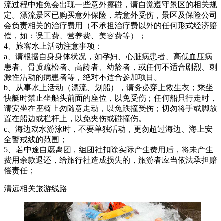
流过程中难免会出现一些意外擦碰，请自觉遵守景区的相关规
定。漂流景区已购买意外保险，若意外受伤，景区及保险公司
会负责相关的治疗费用（不承担治疗费以外的任何形式经济赔
偿，如：误工费、营养费、美容费等）；
4、旅客水上活动注意事项：
a、请根据自身身体状况，如孕妇、心脏病患者、高低血压病
患者、骨质疏松者、高龄者、幼龄者，或任何不适合剧烈、刺
激性活动的病患者等，绝对不适合参加项目。
b、从事水上活动（漂流、划船），请务必穿上救生衣；乘坐
快艇时禁止坐船头前面的座位，以免受伤；任何船只行走时，
请安坐在座椅上勿随意走动，以免跌撞受伤；切勿将手或脚放
置在船边或栏杆上，以免夹伤或碰撞伤。
c、海边戏水游泳时，不要单独活动，更勿超过海边、海上安
全警戒线的范围；
5、若中途自愿离团，组团社扣除实际产生费用后，将未产生
费用余款退还，给旅行社造成损失的，旅游者应当依法承担赔
偿责任；
清远相关旅游线路