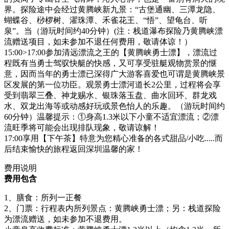
界。探险途中会经过黄腾峡新九景：“古堡通幽、三潭龙隐、
蝴蝶谷、桫椤树、濯珠潭、禾雀花王、“悟”、望龟台、听
泉”。当（游玩时间约40分钟）(注：栈道瀑布探险乃黄腾峡漂
流赠送项目，如未参加不退任何费用，敬请体谅！）
15:00>17:00参加清远漂流之王的【黄腾峡勇士漂】，漂流过
程既有当勇士驾驭快艇的快感，又可享受驻艇观物赏景的惬
意，因而当年的勇士漂已深得广大游客喜爱也可谓是黄腾峡景
区发展的第一位功臣。观景勇士漂河道长2公里，过程将会享
受到翡翠三叠、神龙赐水、银珠落玉盘、曲水回环、群龙戏
水、双龙出海等或动感好玩或景色怡人的乐趣。（游玩时间约
60分钟）温馨提示：①身高1.3米以下小童不适宜漂流；②漂
流旺季将可能会出现排队现象，敬请谅解！
17:00享用【下午茶】特意为您精心准备的各式甜品/小吃.....而
后结束愉快的旅程返回深圳温馨的家！
费用说明
费用包含
1、膳食：所列一正餐
2、门票：行程表内所列景点：黄腾峡勇士漂；另：栈道探险
为漂流赠送，如未参加不退费用。