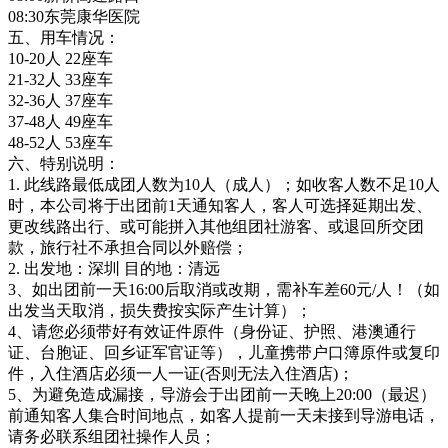
08:30东莞康华医院
五、用车情况：
10-20人 22座车
21-32人 33座车
32-36人 37座车
37-48人 49座车
48-52人 53座车
六、特别说明：
1. 此线路最低成团人数为10人（成人）；如收客人数不足10人
时，本公司将于出团前1天通知客人，客人可选择延期出发、
更改线路出行、或可能拼入其他组团社游客、或退回所交团
款，旅行社不承担合同以外赔偿；
2. 出发地：深圳 目的地：清远
3、如出团前一天16:00后取消或改期，需补车差60元/人！（如
出发当天取消，损失费按实际产生计算）；
4、请您必须带好有效证件原件（身份证、护照、港澳通行
证、台胞证、回乡证军官证等），儿童携带户口簿原件或复印
件，入住酒店必须一人一证(否则无法入住酒店)；
5、为避免造成漏接，导游会于出团前一天晚上20:00（最迟）
前通知客人集合时间地点，如客人提前一天未接到导游电话，
请务必联系组团社操作人员；