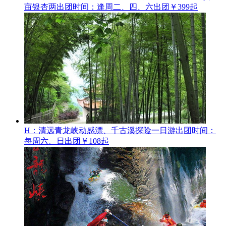
亩银杏两
出团时间：逢周二、四、六出团
￥399起
H：清远青龙峡动感漂、千古溪探险一日游
出团时间：
每周六、日出团
￥108起