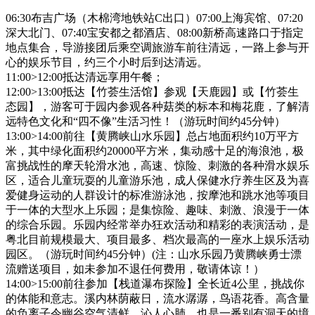
06:30布吉广场（木棉湾地铁站C出口）07:00上海宾馆、07:20
深大北门、07:40宝安都之都酒店、08:00新桥高速路口于指定
地点集合，导游接团后乘空调旅游车前往清远，一路上参与开
心的娱乐节目，约三个小时后到达清远。
11:00>12:00抵达清远享用午餐；
12:00>13:00抵达【竹荟生活馆】参观【天鹿园】或【竹荟生
态园】，游客可于园内参观各种菇类的标本和梅花鹿，了解清
远特色文化和“四不像”生活习性！（游玩时间约45分钟）
13:00>14:00前往【黄腾峡山水乐园】总占地面积约10万平方
米，其中绿化面积约20000平方米，集动感十足的海浪池，极
富挑战性的摩天轮滑水池，高速、惊险、刺激的各种滑水娱乐
区，适合儿童玩耍的儿童游乐池，成人保健水疗养生区及为喜
爱健身运动的人群设计的标准游泳池，按摩池和跳水池等项目
于一体的大型水上乐园；是集惊险、趣味、刺激、浪漫于一体
的综合乐园。乐园内经常举办狂欢活动和精彩的表演活动，是
粤北目前规模最大、项目最多、档次最高的一座水上娱乐活动
园区。（游玩时间约45分钟）(注：山水乐园乃黄腾峡勇士漂
流赠送项目，如未参加不退任何费用，敬请体谅！）
14:00>15:00前往参加【栈道瀑布探险】全长近4公里，挑战你
的体能和意志。溪内林荫蔽日，流水潺潺，鸟语花香。高含量
的负离子令幽谷空气清鲜，沁人心肺，也是一番别有洞天的境