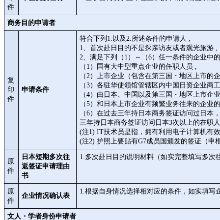
件
商务目的申请者
符合下列1.以及2.所述条件的申请人 ,
1、首次赴日目的不是探亲访友或者观光旅游 ,
2、满足下列（1）～（6）任一条件的企业中的任
（1）国有大中型重点企业的任职人员 ,
（2）上市企业（包含在第三国・地区上市的企
复
（3）各驻华使领馆管辖区内中国日资企业商
印
申请条件
（4）由日本、中国以及第三国・地区上市企业
件
（5）和日本上市企业有频繁业务往来的企业的任
（6）在过去三年持日本商务签证访问过日本
三年持日本商务签证访问日本3次以上的在职人员(注
(注1) IT技术员是指，拥有利用电子计算
(注2) 护照上要贴有G7成员国颁发的签证
日本短期多次往
1.多次赴日目的说明材料（如实完整填写多
原
返签证申请理由
件
书
原
1.根据自身情况选择相对应的条件，如实填写
企业情况确认表
件
文人・学者身份申请者