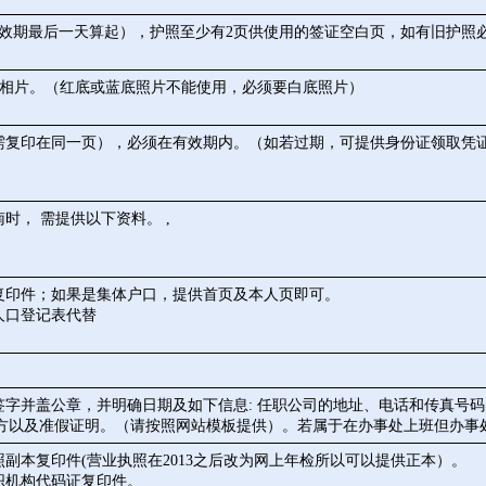
有效期最后一天算起），护照至少有2页供使用的签证空白页，如有旧护
4.5cm)相片。（红底或蓝底照片不能使用，必须要白底照片）
面需复印在同一页），必须在有效期内。（如若过期，可提供身份证领取凭
时， 需提供以下资料。 ,
复印件；如果是集体户口，提供首页及本人页即可。
人口登记表代替
签字并盖公章，并明确日期及如下信息: 任职公司的地址、电话和传真号
方以及准假证明。（请按照网站模板提供）。若属于在办事处上班但办事
照副本复印件(营业执照在2013之后改为网上年检所以可以提供正本）。
织机构代码证复印件。