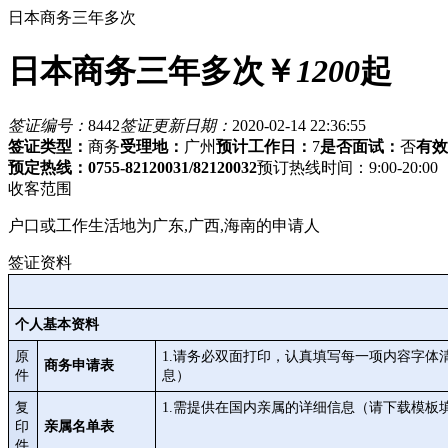
日本商务三年多次
日本商务三年多次
￥
1200
起
签证编号：
8442
签证更新日期：
2020-02-14 22:36:55
签证类型：
商务
受理地：
广州
预计工作日：
7
是否面试：
否
有效
预定热线：0755-82120031/82120032
预订热线时间：9:00-20:00
收客范围
户口或工作生活地为广东,广西,海南的申请人
签证资料
个人基本资料
原
1.请务必双面打印，认真填写每一项内容字
商务申请表
件
息）
复
1.需提供在国内亲属的详细信息（请下载模板
印
亲属名单表
件