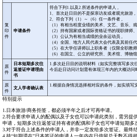
符合下列1.以及2.所述条件的申请人 ,
1、首次赴日目的不是探亲访友或者观光旅游 ,
2、符合下列（1）～（6）任一条件者 ,
复
（1）有相当程度业绩的美术、文艺、音乐、戏
印
申请条件
（2）持有国家或者国际资格证书的现职律师、
件
（3）公认为有相当成绩的业余运动员 ,
（4）全国、地方人民代表大会代表及其前任代
（5）在大学任讲师以上职务者（仅限全职教师）
（6）在国立、公立的研究所、美术馆、博物
日本短期多次往
1.多次赴日目的说明材料（如实完整填写多
原
返签证申请理由
今后赴日访问计划需有体现三年内的大概访问
件
书
原
1.根据自身情况选择相对应的条件，如实填写
文人学者确认表
件
特别提示
1.日本旅游/商务拒签，都必须半年之后才可再申请。
2.符合要求申请人的配偶以及子女也可以申请此类别，需另提
申请，短期多次往返签证持有者的配偶和子女也可申请短期多
3.对于符合上述条件的申请人，并非一定发给多次签证。最终
4.持“短期滞在”日本签证的申请人一年内在日停留总天数不得超