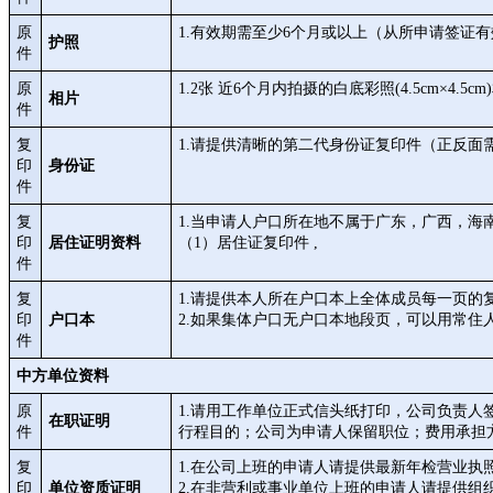
原
1.有效期需至少6个月或以上（从所申请签证
护照
件
原
1.2张 近6个月内拍摄的白底彩照(4.5cm×
相片
件
复
1.请提供清晰的第二代身份证复印件（正反
印
身份证
件
复
1.当申请人户口所在地不属于广东，广西，海南
印
居住证明资料
（1）居住证复印件 ,
件
复
1.请提供本人所在户口本上全体成员每一页的
印
户口本
2.如果集体户口无户口本地段页，可以用常住
件
中方单位资料
原
1.请用工作单位正式信头纸打印，公司负责人
在职证明
件
行程目的；公司为申请人保留职位；费用承担
复
1.在公司上班的申请人请提供最新年检营业执
印
单位资质证明
2.在非营利或事业单位上班的申请人请提供组