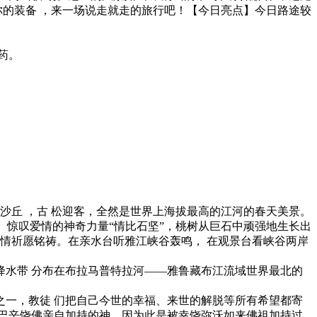
你的装备 ，来一场说走就走的旅行吧！【今日亮点】今日路途较
药。
掌沙丘 ，古 松迎客，全然是世界上海拔最高的江河的春天美景。
、惊叹爱情的神奇力量“情比石坚”，桃树从巨石中顽强地生长出
情祈愿铭祷。在亲水台听雅江峡谷轰鸣， 在观景台看峡谷两岸
水带 分布在布拉马普特拉河——雅鲁藏布江流域世界最北的
一，教徒 们把自己今世的幸福、来世的解脱等所有希望都寄
巴辛饶佛亲自加持的神。因为此是被幸饶弥沃如来佛祖加持过