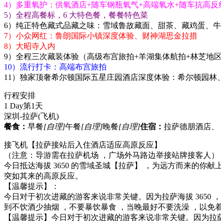
4）多重氧护：供氧酒店+随车钢瓶氧气+高端氧水+随车抗高反
5）全程高餐标，6 大特色餐，餐餐特色菜
6）纯正特色藏式品藏之味：雪域鲁故藏面、甜茶、藏鸡蛋、
7）小众网红：鲁朗国际小镇深度体验、财神湖思金拉措
8）大昭寺入内
9）全程三次藏装体验（高级布宫旅拍+羊湖集体航拍+林芝地
10）流行打卡：高端布宫旅拍
11）独家顶奢希尔顿国际五星庄园酒店深度体验：希尔顿园林
行程安排
1 Day
第1天
深圳-拉萨
(飞机)
餐食：
早餐
[自理]
午餐
[自理]
晚餐
[自理]
住宿：
拉萨德朋酒店、
接飞机【拉萨接站后入住酒店适应高原反应】
（注意：导游需在拉萨机场 ，广场外马路边举接站牌接客人）
今日抵达海拔 3650 的雪域圣城【拉萨】 ，为远方而来的你
突如其来的高原反应。
【温馨提示】：
今日对于初次进藏的游客来说非常关键。因为拉萨海拔 3650 
到不饮酒少抽烟 ，不要暴饮暴食 ，当晚最好不要洗澡 ，以免着
【温馨提示】今日对于初次进藏的游客来说非常关键。因为拉萨海