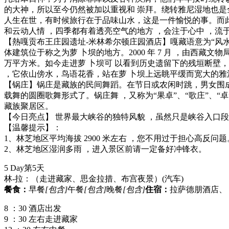
的大神，所以至今仍然被加以重视和 崇拜。绕转雅尼湿地也是
人生在世，有时候旅行在于品味山水，这是一件愉悦的事。而此
和云动人情 ，四季都有着透亮空气的地方 ，会注于心中 ，流
【熱嘎贡布王庄园遗址-米林希尔顿庄园酒店】嘎藏语意为“风水宝
体建筑位于称之为萝 卜坝的地方。2000 年 7 月 ，由西
万平方米。如今走进萝 卜坝可 以看到历史遗留下的残垣断壁
，它依山傍水，鸟语花香，站在萝 卜坝上远眺平缓而宽大的雅
【锅庄】锅庄是藏族的民间舞蹈。在节日或农闲时跳，男女围成
载舞的圆圈歌舞形式了。锅庄舞 ，又称为“果卓”、“歌庄”、“
藏族聚居区。
【今日亮点】 世界最大峡谷的独特风貌 ，虽然只是峡谷入口
【温馨提示】：
1、林芝地区平均海拔 2900 米左右 ，您不用过于担心高反问题
2、林芝地区湿润多雨 ，进入景区前请一定备好冲锋衣。
5 Day
第5天
林-拉：（走进藏家、思金拉措、布宫夜景）
(汽车)
餐食：
早餐
[包含]
午餐
[包含]
晚餐
[包含]
住宿：
拉萨德朋酒店、
8 ：30 酒店出发
9 ：30 左右走进藏家