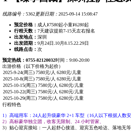
线路编号：
5362
更新日期：
2025-09-14 15:08:47
预定价格：
成人
¥7580
起
小童
¥6280
起
行程天数：
7天
建议提前7-15天左右报名
出发地点：
深圳
出发团期：
9月24日.10月8.15.22.29日
线路点击：
次
预定热线：0755-82120032
时间：9:00-20:00
出游价格
（以下价格为起价）
行程特色
1）高端用车：24人起升级豪华 2+1 车型（16人以下根据人数
2）高标豪华独立团，收客无限制、24 小时管家、
3）贴心迎宾接站：一人起舒心接送、迎宾五色哈达、落地无