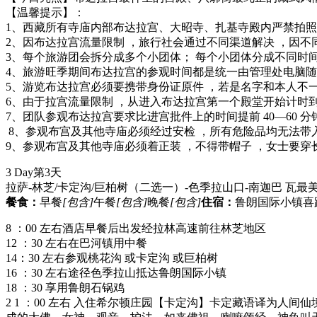
【温馨提示】：
1、西藏所有寺庙内部布达拉宫、大昭寺、扎基寺殿内严禁拍照
2、因布达拉宫流量限制 ，旅行社会通过不同渠道解决 ，因不
3、每个旅游团会拆分成多个小团体； 每个小团体分成不同时
4、旅游旺季期间布达拉宫的参观时间都是统一由管理处电脑随机
5、游览布达拉宫必须要携带身份证原件 ，若是名字和本人不
6、由于拉宫流量限制 ，从进入布达拉宫第一个殿堂开始计时到
7、团队参观布达拉宫要求比进宫批件上的时间提前 40—60 
8、参观布宫及其他寺庙必须经过安检 ，所有危险品均无法带
9、参观布宫及其他寺庙必须着正装 ，不得带帽子 ，女士要穿
3 Day
第3天
拉萨-林芝/卡定沟/巨柏树（二选一）-色季拉山口-南迦巴 瓦最
餐食：
早餐
[包含]
午餐
[包含]
晚餐
[包含]
住宿：
鲁朗国际小镇喜
8 ：00 左右酒店早餐后出发经拉林高速前往林芝地区
12 ：30 左右在巴河镇用中餐
14：30 左右参观桃花沟 或卡定沟 或巨柏树
16 ：30 左右途径色季拉山抵达鲁朗国际小镇
18 ：30 享用鲁朗石锅鸡
2 1 ：00 左右 入住希尔顿庄园【卡定沟】卡定藏语译为人间