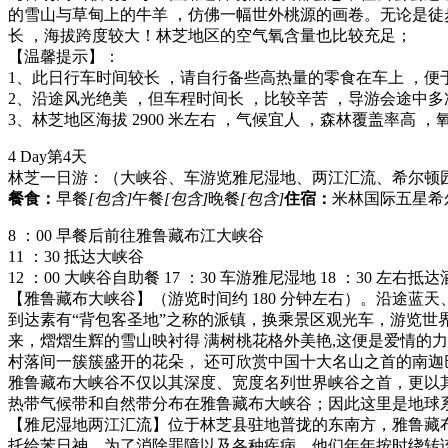
的雪山与草甸上的牛羊 ，仿佛一幅世外桃源的画卷。无论是徒
长 ，海拔跨度较大！林芝地区的空气氧含量也比较充足；
【温馨提示】：
1、此日行车时间较长 ，请自行备些高热量的零食在车上 ，
2、沿途风光绝美 ，但车程时间长 ，比较辛苦 ，导游会途中
3、林芝地区海拔 2900 米左右 ，气候宜人 ，森林覆盖率高
4 Day
第4天
林芝一日游：（大峡谷、车游览雅尼湿地、两江汇流、希尔顿园
餐食：
早餐
[包含]
午餐
[包含]
晚餐
[包含]
住宿：
米林国际五星希
8 ：00 早餐后前往雅鲁藏布江大峡谷
11 ：30 抵达大峡谷
12 ：00 大峡谷自助餐 17 ：30 车游雅尼湿地 18 ：30 左右抵达
【雅鲁藏布大峡谷】（游览时间约 180 分钟左右）。沿途蓝
到达素有“背包客圣地”之称的派镇，换乘景区观光车，游览世
来，熠熠生辉的雪山映衬得 满树桃花格外美艳,这便是爱情的
村落间一簇簇盛开的花朵， 还可欣赏中国十大名山之首的南迦
雅鲁藏布大峡谷不仅以其深度、宽度名列世界峡谷之首，更以
热带气候带和自然带分布在雅鲁藏布大峡谷；因此这里是地球
【雅尼湿地两江汇流】位于林芝县驻地普拢的东南方，雅鲁藏
托给苯日神，为了消除罪障以及各种疾病，他们年年按时绕转