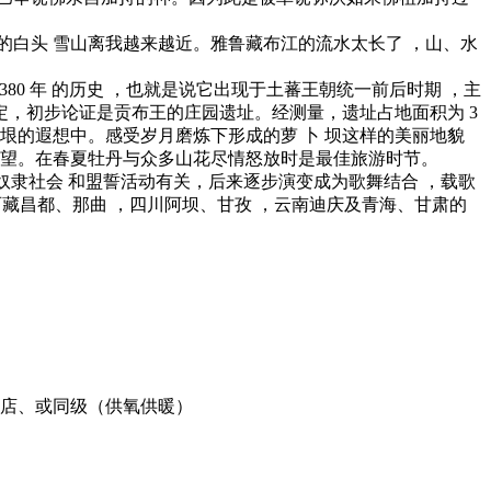
白头 雪山离我越来越近。雅鲁藏布江的流水太长了 ，山、水
80 年 的历史 ，也就是说它出现于土蕃王朝统一前后时期 ，主
鉴定，初步论证是贡布王的庄园遗址。经测量，遗址占地面积为 3
垠的遐想中。感受岁月磨炼下形成的萝 卜 坝这样的美丽地貌
守望。在春夏牡丹与众多山花尽情怒放时是最佳旅游时节。
奴隶社会 和盟誓活动有关，后来逐步演变成为歌舞结合 ，载歌
于西藏昌都、那曲 ，四川阿坝、甘孜 ，云南迪庆及青海、甘肃的
酒店、或同级（供氧供暖）