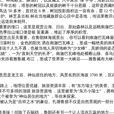
、神鹰献宝、酥油灯 ，以及藏文“六字真言”佛 字等；清新自
棵千年古柏 ，塔形的树冠以及挺拨的树干十分惹眼 ，这即是西藏
 50 多米，直径近 6 米，树冠投影面积达一亩有余，需 12
之尊加以保护。林芝县古柏 林在当地藏族群众心目中是圣地 ，传说
徒远道前来朝拜。
一处重要的垭口，这里是观赏云海、日出、原始森林以及远眺南迦
 ，色季拉山垭口便是银 装素裹 ，堆起了厚厚的积雪。
观赏点至关重要。在鲁朗林海观景台 ，你可以看到南迦巴瓦峰最壮
日落时分 ，金色的阳光 洒在南迦巴瓦峰上 ，形成一幅绝美的画
高峰，传说十人九不遇，也被当地人亲切地称为“少女峰”，其娇俏的姿
烧” ，一为“直刺天空的长矛”。南迦巴瓦峰地处横断山脉、喜
白垒峰夹持着雅鲁藏 布江 ，形成了世界第一大峡谷——雅鲁藏布大
思是龙王谷、神仙居住的地方。风景名胜区海拔 3700 米 ，区
藏路上 ，地理位置优越、旅游资源丰富 ，有“东方瑞士”的美誉
不可多得的顶级 旅游资源地 ，这里被誉为“东方小瑞士” ，拥
这个被誉为“神仙居住的地方” ，等你来探索。
，被认为是“吉祥之水”的象征。扎塘鲁措不仅是自然景观的一部分
美味！但除了石锅鸡 ，鲁朗还有另一个让人流连忘返的地方——