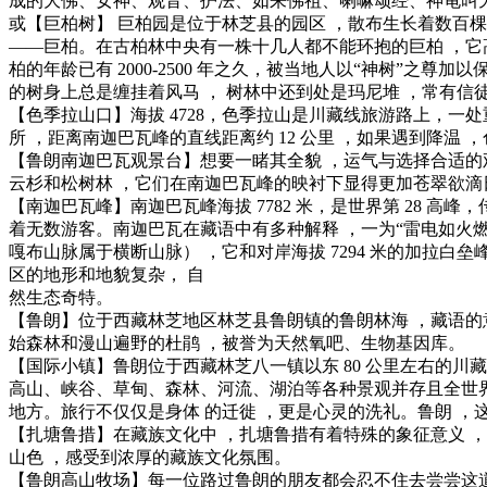
成的大佛、女神、观音、护法、如来佛祖、喇嘛颂经、神龟叫天
或【巨柏树】 巨柏园是位于林芝县的园区 ，散布生长着数百
——巨柏。在古柏林中央有一株十几人都不能环抱的巨柏 ，它高达
柏的年龄已有 2000-2500 年之久，被当地人以“神树”
的树身上总是缠挂着风马 ， 树林中还到处是玛尼堆 ，常有信
【色季拉山口】海拔 4728，色季拉山是川藏线旅游路上，
所 ，距离南迦巴瓦峰的直线距离约 12 公里 ，如果遇到降温
【鲁朗南迦巴瓦观景台】想要一睹其全貌 ，运气与选择合适的
云杉和松树林 ，它们在南迦巴瓦峰的映衬下显得更加苍翠欲滴
【南迦巴瓦峰】南迦巴瓦峰海拔 7782 米，是世界第 28 
着无数游客。南迦巴瓦在藏语中有多种解释 ，一为“雷电如火燃
嘎布山脉属于横断山脉） ，它和对岸海拔 7294 米的加拉
区的地形和地貌复杂， 自
然生态奇特。
【鲁朗】位于西藏林芝地区林芝县鲁朗镇的鲁朗林海 ，藏语的意
始森林和漫山遍野的杜鹃 ，被誉为天然氧吧、生物基因库。
【国际小镇】鲁朗位于西藏林芝八一镇以东 80 公里左右的川
高山、峡谷、草甸、森林、河流、湖泊等各种景观并存且全世界
地方。旅行不仅仅是身体 的迁徙 ，更是心灵的洗礼。鲁朗 ，
【扎塘鲁措】在藏族文化中 ，扎塘鲁措有着特殊的象征意义 
山色 ，感受到浓厚的藏族文化氛围。
【鲁朗高山牧场】每一位路过鲁朗的朋友都会忍不住去尝尝这道