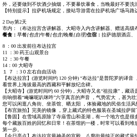
外，还要做到不饮酒少抽烟，不要暴饮暴食，当晚最好不要洗澡
【特别提示】拉萨机场规定，接站导游需在拉萨机场广场马路边举
2 Day
第2天
市内：（布达拉宫含讲解器、大昭寺入内含讲解器、赠送高级
餐食：
早餐
[包含]
午餐
[包含]
晚餐
[自理]
住宿：
拉萨德朋酒店、
8 ：00 出发前往布达拉宫
11 ：30 药王山观景台
12 ：30 午餐
14：00 大昭寺
１ ７ ：3０左右自由活动
【布达拉宫】(游览时间约 120 分钟) “布达拉”是普陀罗
看世界上海拔最高的西藏和平解放纪念碑。
【大昭寺】(游览时间约 60 分钟)，大昭寺又名“祖拉康”，
街响彻着“唵嘛呢叭咪吽”六字真言的声音 ，气势宏大 ，甚为
您可以闲逛八角街、坐茶馆、晒太阳 ，体验藏地的民俗生活风
【布宫旅拍】完美的镜像 ，穿上藏式的特色服装在圣城拉萨留
【鲁固】在雪域高原除了寺庙雪山和圣湖，有一个地方也是很多游
每个藏族百姓的回忆和日常！在茶馆的一楼，时常可以看到堆放
第一步。
【今日亮点】布达拉宫最神圣的宫殿、八廓街最纯正的藏式风