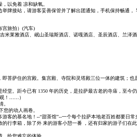
，以免着 凉和缺氧。
牌接站，请游客妥善保管并了解出团通知，手机保持畅通， 导游会
布宫旅拍）
(汽车)
 吉米莱雅酒店、岷山圣瑞斯酒店、诺嘎酒店、圣辰酒店、兰泽
的译音 ，即菩萨住的宫殿。集宫殿、寺院和灵塔殿三位一体的建筑；
藏语是经堂。距今已有 1350 年的历史，是拉萨最古老的寺庙，至
壮观！……）
情。
下您的动人画卷。
客的慕名地！--“甜茶馆”--一个每个拉萨本地老百姓都要日
的行李箱，除了外 来的游客小憩一番 ，还有归家的游子们在此
情、给您难忘的体验。