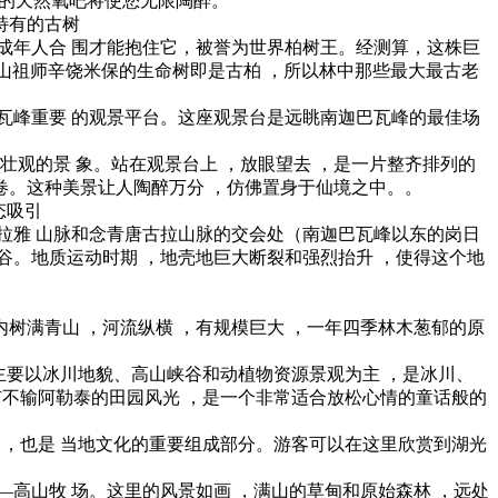
然的天然氧吧将使您无限陶醉。
特有的古树
 个成年人合 围才能抱住它，被誉为世界柏树王。经测算，这株巨
苯教开山祖师辛饶米保的生命树即是古柏 ，所以林中那些最大最古老
巴瓦峰重要 的观景平台。这座观景台是远眺南迦巴瓦峰的最佳场
观的景 象。站在观景台上 ，放眼望去 ，是一片整齐排列的
卷。这种美景让人陶醉万分 ，仿佛置身于仙境之中。。
态吸引
马拉雅 山脉和念青唐古拉山脉的交会处（南迦巴瓦峰以东的岗日
峡谷。地质运动时期 ，地壳地巨大断裂和强烈抬升 ，使得这个地
内树满青山 ，河流纵横 ，有规模巨大 ，一年四季林木葱郁的原
。主要以冰川地貌、高山峡谷和动植物资源景观为主 ，是冰川、
有不输阿勒泰的田园风光 ，是一个非常适合放松心情的童话般的
 ，也是 当地文化的重要组成部分。游客可以在这里欣赏到湖光
高山牧 场。这里的风景如画 ，满山的草甸和原始森林 ，远处