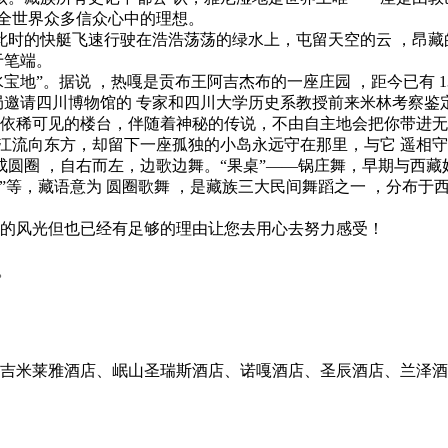
全世界众多信众心中的理想。
时的快艇飞速行驶在浩浩荡荡的绿水上，屯留天空的云 ，昂藏的
于笔端。
地”。据说 ，热嘎是贡布王阿吉杰布的一座庄园 ，距今已有 13
藏文物局邀请四川博物馆的 专家和四川大学历史系教授前来米林考察
，依稀可见的楼台，伴随着神秘的传说，不由自主地会把你带进无
江流向东方，却留下一座孤独的小岛永远守在那里，与它 遥相
圆圈 ，自右而左，边歌边舞。“果桌”——锅庄舞，早期与西藏
卓”等，藏语意为 圆圈歌舞 ，是藏族三大民间舞蹈之一 ，分布
段的风光但也已经有足够的理由让您去用心去努力感受！
。
 吉米莱雅酒店、岷山圣瑞斯酒店、诺嘎酒店、圣辰酒店、兰泽