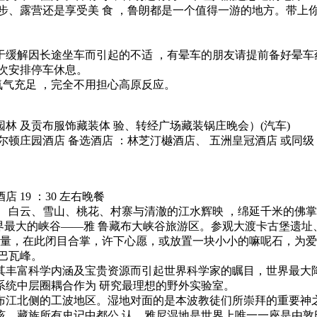
步、露营还是享受美 食 ，鲁朗都是一个值得一游的地方。带上
便于缓解因长途坐车而引起的不适 ，有晕车的朋友请提前备好晕车
多次安排停车休息。
 ，氧气充足 ，完全不用担心高原反应。
林 及贡布服饰藏装体 验、转经广场藏装锅庄晚会）
(汽车)
尔顿庄园酒店 备选酒店 ：林芝汀樾酒店、 五洲皇冠酒店 或同级
酒店 19 ：30 左右晚餐
天、 白云、雪山、桃花、村寨与清澈的江水辉映 ，绵延千米的佛
界最大的峡谷——雅 鲁藏布大峡谷旅游区。参观大渡卡古堡遗址
力量，在此闭目合掌，许下心愿，或放置一块小小的嘛呢石，为爱
巴瓦峰。
其丰富科学内涵及宝贵资源而引起世界科学家的瞩目，世界最大降
系统中层圈耦合作为 研究最理想的野外实验室。
布江北侧的工波地区。湿地对面的是本波教徒们所崇拜的重要神之
该。藏族所有史记中都公 认，雅尼湿地是世界上唯一一座是由敦