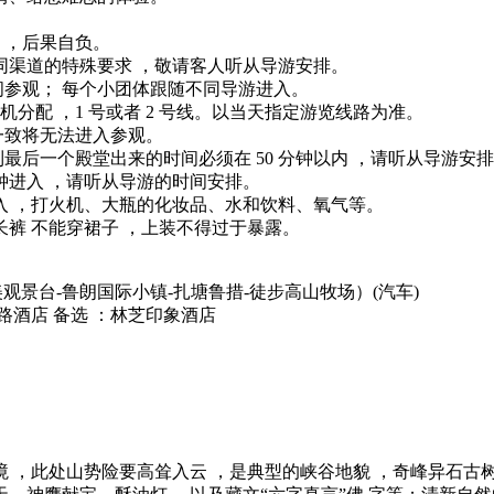
 ，后果自负。
同渠道的特殊要求 ，敬请客人听从导游安排。
间参观； 每个小团体跟随不同导游进入。
分配 ，1 号或者 2 号线。以当天指定游览线路为准。
一致将无法进入参观。
最后一个殿堂出来的时间必须在 50 分钟以内 ，请听从导游安
分钟进入 ，请听从导游的时间安排。
入 ，打火机、大瓶的化妆品、水和饮料、氧气等。
长裤 不能穿裙子 ，上装不得过于暴露。
美观景台-鲁朗国际小镇-扎塘鲁措-徒步高山牧场）
(汽车)
路酒店 备选 ：林芝印象酒店
仙境 ，此处山势险要高耸入云 ，是典型的峡谷地貌 ，奇峰异石古树