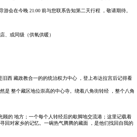
在今晚 21:00 前与您联系告知第二天行程 ，敬请期待。
酒店、或同级（供氧供暖）
也是旧西 藏政教合一的的统治权力中心 ，登上布达拉宫后记得看
今仍然是 整个藏区地位崇高的中心寺。绕着八角街转经 ，整个八角
常光顾的 地方；一个每个人转经后的歇脚地交流港；这里记载着
寻回对家乡的记忆。一碗热气腾腾的藏面 ，是他们找回自我的