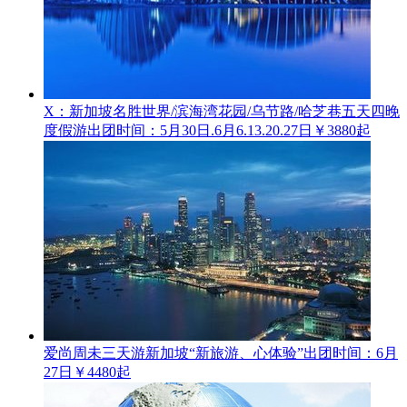
X：新加坡名胜世界/滨海湾花园/乌节路/哈芝巷五天四晚
度假游
出团时间：5月30日.6月6.13.20.27日
￥3880起
爱尚周未三天游新加坡“新旅游、心体验”
出团时间：6月
27日
￥4480起