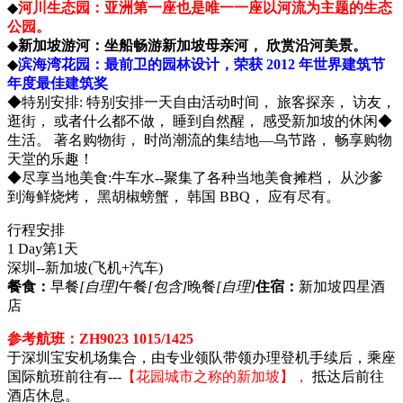
◆
河川生态园：亚洲第一座也是唯一一座以河流为主题的生态
公园。
◆
新加坡游河：坐船畅游新加坡母亲河， 欣赏沿河美景。
◆
滨海湾花园：最前卫的园林设计，荣获 2012 年世界建筑节
年度最佳建筑奖
◆特别安排: 特别安排一天自由活动时间， 旅客探亲， 访友，
逛街， 或者什么都不做， 睡到自然醒， 感受新加坡的休闲◆
生活。 著名购物街， 时尚潮流的集结地—乌节路， 畅享购物
天堂的乐趣！
◆尽享当地美食:牛车水--聚集了各种当地美食摊档， 从沙爹
到海鲜烧烤， 黑胡椒螃蟹， 韩国 BBQ， 应有尽有。
行程安排
1 Day
第1天
深圳--新加坡
(飞机+汽车)
餐食：
早餐
[自理]
午餐
[包含]
晚餐
[自理]
住宿：
新加坡四星酒
店
参考航班：ZH9023 1015/1425
于深圳宝安机场集合，由专业领队带领办理登机手续后，乘座
国际航班前往有---
【花园城市之称的新加坡】，
抵达后前往
酒店休息。