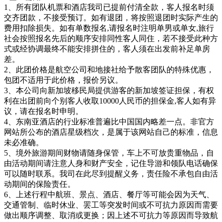
1、所有团队机票和酒店我司已提前付清全款，客人报名时须
交齐团款，不接受预订。如有退团，将按照退团时实际产生的
费用扣除损失。如有单数报名,请报名时注明单男或单女,旅行
社会按照报名先后的顺序安排同性客人同住，若不接受此种方
式或经协调最终不能安排拼住的，客人须在出发前补足单房
差。
2、此团价格是航空公司和地接社给予散客团队的特殊优惠，
包团不适用于此价格，报价另议。
3、本公司向新加坡移民局提供游客的新加坡签证担保，有权
利在出团前向个别客人收取10000人民币的担保金,客人如有异
议，请在报名时申明。
4、东南亚酒店的行业标准普遍比中国国内略差一点。非官方
网站所公布的酒店星级档次，是属于该网站自己的标准，信息
未必准确。
5、境外旅游期间财物请随身保管，车上不可放贵重物品，自
由活动期间请注意人身和财产安全，记住导游和领队电话确保
可以随时联系。我司在此尽到提醒义务，责任险不承包自由活
动期间的保险责任。
6、上述行程中航班、景点、酒店、餐厅等可能会因为天气、
交通管制、临时休业、罢工等突发时间或不可抗力原因而需要
做出顺序调整、取消或更换；因上述不可抗力等原因而导致航