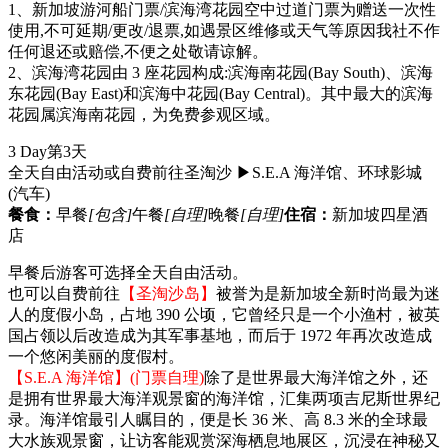
1、新加坡游河船门票/滨海湾花园空中过道门票为赠送一次性
使用,不可延期/更改/退票,如遇景区维修或天气等原因我社不作
任何退还或赔偿,不便之处敬请谅解。
2、滨海湾花园由 3 座花园构成:滨海南花园(Bay South)、滨海
东花园(Bay East)和滨海中花园(Bay Central)。其中最大的滨海
花园属滨海南花园，为免费参观区域。
3 Day
第3天
全天自由活动或自费前往圣淘沙 ▶S.E.A 海洋馆、环球影城
(汽车)
餐食：
早餐
[包含]
午餐
[自理]
晚餐
[自理]
住宿：
新加坡四星酒
店
早餐后游客可选择全天自由活动。
也可以自费前往
【圣淘沙岛】
被誉为是新加坡全新时尚最为迷
人的度假小岛，占地 390 公顷，它曾经只是一个小渔村，被英
国占领以后改造成为其军事基地，而后于 1972 年再次改造成
一个悠闲美丽的度假村。
【S.E.A 海洋馆】(门票自理)
除了是世界最大海洋馆之外，还
是拥有世界最大海洋观景窗的海洋馆，汇集两项吉尼斯世界纪
录。海洋馆最引人瞩目的，便是长 36 米、高 8.3 米的全球最
大水族观景窗，让访客能观赏深海栖息地展区，沉浸在神秘又