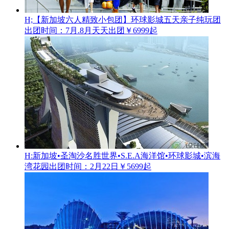
H;【新加坡六人精致小包团】环球影城五天亲子纯玩团
出团时间：7月.8月天天出团
￥6999起
H:新加坡•圣淘沙名胜世界•S.E.A海洋馆•环球影城•滨海
湾花园
出团时间：2月22日
￥5699起