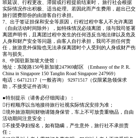
班延误、行程更改、滞留或行程提前结束时， 旅行社会根据
实际情况作出积极、适当处理。若因此而产生费用，超出已交
旅行团费部份的由游客自行承担。
7、出于签证担保和安全等原因，行程过程中客人不允许离团
（自由活动时间除外），如特殊情况必须离团，须与我司签署
离团声明书，且离团过程中发生的任何违反当地法律以及危及
人身和财产安全等问题，由客人自行承担，我司不担任何责
任，旅游意外保险也无法承保离团时个人受到的人身或财产伤
害与损失。
8、中国驻新加坡大使馆：
地址：东陵路150号新加坡247969邮区 （Embassy of the P. R.
China in Singapore 150 Tanglin Road Singapore 247969）
电话：64712117（一般咨询） 92971517（仅限紧急领保求
助，不接受证件咨询）
●特别提示（请务必仔细阅读）：
行程顺序以当地接待旅行社视实际情况安排为准；
境外旅游期间财物请随身保管，车上不可放贵重物品，自由
活动期间注意安全；
不接受孕妇报名，如有隐瞒，产生意外，旅行社不承担责
任；