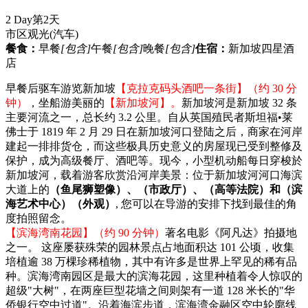
2 Day
第2天
市区观光
(汽车)
餐食：
早餐
[包含]
午餐
[包含]
晚餐
[包含]
住宿：
新加坡四星酒
店
早餐后驱车游览新加坡
【克拉克码头酒吧一条街】（约 30 分
钟）
，坐船游美丽的
【新加坡河】。
新加坡河是新加坡 32 条
主要河流之一，总长约 3.2 公里。自从英国殖民者斯坦福•莱
佛士于 1819 年 2 月 29 日在新加坡河口登陆之后，商家在河岸
建起一排排货仓，而这些极具历史意义的房屋现已受到整修及
保护，成为高级餐厅、酒吧等。现今，小型机动船每日穿梭於
新加坡河，载着游客欣赏沿河岸美景：位于新加坡河河口海滨
大道上的
（鱼尾狮塑像）、（市政厅）、（高等法院）和（滨
海艺术中心）（外观）
, 您可以在导游的安排下找到最佳的角
度拍照留念。
【滨海湾南花园】（约 90 分钟）
著名电影《阿凡达》拍摄地
之一。 这座屡获殊荣的园林景点占地面积达 101 公顷，收集
培植逾 38 万棵珍稀植物，其中有许多是世界上罕见的稀有品
种。滨海湾南园区是最大的滨海花园，这里种植着令人惊叹的
超级"大树"，在两座巨型花墙之间则架有一道 128 米长的"华
侨银行空中过道"。沿着海滨步道，滨海湾金融区空中轮廓线