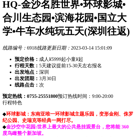
HQ-金沙名胜世界•环球影城•
合川生态园•滨海花园•国立大
学•牛车水纯玩五天(深圳往返)
线路编号：
6918
线路更新日期：
2023-03-14 15:01:09
预定价格：
成人
¥5999
起
小童
¥
起
行程天数：
5天
建议提前15-30天左右报名
出发地点：
深圳
出发团期：
3月30日
线路点击：
次
预定热线：0755-25551800
预订热线时间：9:00-20:00
行程特色
◆
环球影城：东南亚唯一环球影城主题乐园，变形金刚、侏罗
纪公园、史瑞克等经典一网打尽。
◆
金沙空中花园:世界上最大的公共悬挂观景台，您将能 360
度鸟瞰整个新加坡。