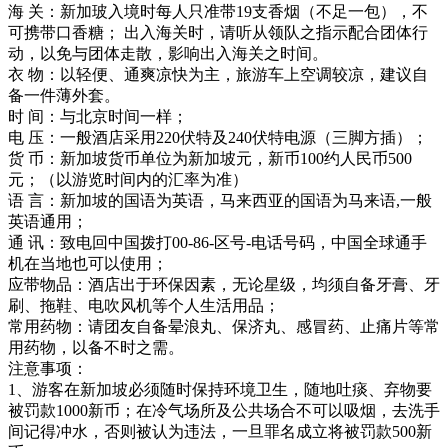
海 关：新加玻入境时每人只准带19支香烟（不足一包），不
可携带口香糖； 出入海关时，请听从领队之指示配合团体行
动，以免与团体走散，影响出入海关之时间。
衣 物：以轻便、通爽凉快为主，旅游车上空调较凉，建议自
备一件薄外套。
时 间：与北京时间一样；
电 压：一般酒店采用220伏特及240伏特电源（三脚方插）；
货 币：新加坡货币单位为新加坡元，新币100约人民币500
元；（以游览时间内的汇率为准）
语 言：新加坡的国语为英语，马来西亚的国语为马来语,一般
英语通用；
通 讯：致电回中国拨打00-86-区号-电话号码，中国全球通手
机在当地也可以使用；
应带物品：酒店出于环保因素，无论星级，均须自备牙膏、牙
刷、拖鞋、电吹风机等个人生活用品；
常用药物：请团友自备晕浪丸、保济丸、感冒药、止痛片等常
用药物，以备不时之需。
注意事项：
1、游客在新加坡必须随时保持环境卫生，随地吐痰、弃物要
被罚款1000新币；在冷气场所及公共场合不可以吸烟，去洗手
间记得冲水，否则被认为违法，一旦罪名成立将被罚款500新