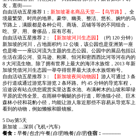
友，逛街------
自由活动五星推荐 1：
新加坡著名商品天堂—【
乌节路】
。全
境最繁荣、时尚的地界。豪华、幽美、整洁、悠长、婉约的乌
节路上，满眼都是各种公司、商场、店铺等等的不同组合，
吃、穿、用、奢侈品，应有尽有。
自由活动五星推荐 2：
【新加坡河川生态园】
（约 120 分钟）
新加坡的河川，占地面积约 12 公顷，该公园也是亚洲第一座
也是唯一一座以河流为主题的生态公园。公园中的展品包括以
生活在湄公河、亚马逊、刚果、恒河和密西西比河等河在内的
8 大河流生物。除了拥有世界上最大的海洋水族馆，2013 年新
加坡凭借河川生态园一举夺得世界最大淡水水族馆称号。
自由活动五星推荐 3：
【新加坡夜间动物园】
游人可通过 3 条
步行道或通过游览车游览 2 条环路。约 45 分钟的导览车程，
沿途设有站点供您观赏实里达畜水池、布满树木的山坡和翠绿
平原的宏伟全景。在雨林中蜿蜒的步行道，即渔猫小径、巨木
森林小径和花豹小径，均能让游人靠近那些不容易从导览车上
看到的动物，例如懒猴和眼镜猴。
5 Day
第5天
新加坡 …深圳
(飞机+汽车)
餐食：
早餐
[包含]
午餐
[自理]
晚餐
[自理]
住宿：
------------