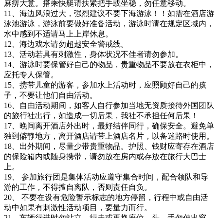
麻痹大意。搭乘快艇请扶紧把手或坐稳，勿任意移动。
11、海边风浪过大，强烈建议不要下海游泳！！如需在酒店游
泳池游泳，游泳前要做好准备活动，游泳时请在规定区域内，
水中感到不适请马上上岸休息。
12、海边戏水请勿超越安全警戒线。
13、活动若具有刺激性，身体状况不佳者请勿参加。
14、游泳时要保管好自己的物品，贵重物品不要放在衣柜中，
应托专人保管。
15、携带儿童的游客，参加水上活动时，应照顾好自己的孩
子，不要让他们自由活动。
16、自由活动期间，如客人自行参加当地无资质接待外国团队
的旅行社出行，如造成一切后果，我社不承担任何后果！
17、晚间离开酒店外出时，最好结伴同行，确保安全。避免单
独到僻静地方，离开酒店请带上酒店名片，以备迷路时使用。
18、出外期间，尽量少带贵重物品。护照、钱财应寄存在酒店
的保险箱内或随身携带，请勿放在房内或存放在旅行大巴士
上。
19、 参加旅行团是集体活动应遵守集合时间，配合领队和导
游的工作，不得擅自离队，否则责任自负。
20、 不要在设有危险警示标志的地方停留，行程中或自由活
动中如果有刺激性活动项目，要量力而行。
21、车辆行进时勿站立、行走或更换座位，头、手勿伸出窗