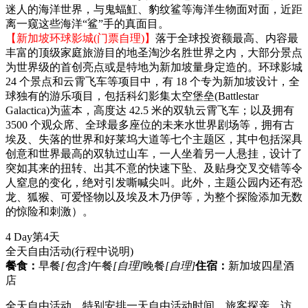
迷人的海洋世界，与鬼蝠魟、豹纹鲨等海洋生物面对面，近距
离一窥这些海洋“鲨”手的真面目。
【新加坡环球影城(门票自理)】
落于全球投资额最高、内容最
丰富的顶级家庭旅游目的地圣淘沙名胜世界之内，大部分景点
为世界级的首创亮点或是特地为新加坡量身定造的。环球影城
24 个景点和云霄飞车等项目中，有 18 个专为新加坡设计，全
球独有的游乐项目，包括科幻影集太空堡垒(Battlestar
Galactica)为蓝本，高度达 42.5 米的双轨云霄飞车；以及拥有
3500 个观众席、全球最多座位的未来水世界剧场等，拥有古
埃及、失落的世界和好莱坞大道等七个主题区，其中包括深具
创意和世界最高的双轨过山车，一人坐着另一人悬挂，设计了
突如其来的扭转、出其不意的快速下坠、及贴身交叉交错等令
人窒息的变化，绝对引发嘶喊尖叫。此外，主题公园内还有恐
龙、狐猴、可爱怪物以及埃及木乃伊等，为整个探险添加无数
的惊险和刺激）。
4 Day
第4天
全天自由活动
(行程中说明)
餐食：
早餐
[包含]
午餐
[自理]
晚餐
[自理]
住宿：
新加坡四星酒
店
全天自由活动。特别安排一天自由活动时间，旅客探亲，访