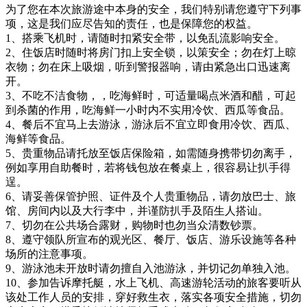
为了您在本次旅游途中本身的安全，我们特别请您遵守下列事
项，这是我们应尽告知的责任，也是保障您的权益。
1、搭乘飞机时，请随时扣紧安全带，以免乱流影响安全。
2、住饭店时随时将房门扣上安全锁，以策安全；勿在灯上晾
衣物；勿在床上吸烟，听到警报器响，请由紧急出口迅速离
开。
3、不吃不洁食物，，吃海鲜时，可适量喝点米酒和醋，可起
到杀菌的作用，吃海鲜一小时内不实用冷饮、西瓜等食品。
4、餐后不宜马上去游泳，游泳后不宜立即食用冷饮、西瓜、
海鲜等食品。
5、贵重物品请托放至饭店保险箱，如需随身携带切勿离手，
例如享用自助餐时，若将钱包放在餐桌上，很容易让扒手得
逞。
6、请妥善保管护照、证件及个人贵重物品，请勿放巴士、旅
馆、房间内以及大行李中，并谨防扒手及陌生人搭讪。
7、切勿在公共场合露财，购物时也勿当众清数钞票。
8、遵守领队所宣布的观光区、餐厅、饭店、游乐设施等各种
场所的注意事项。
9、游泳池未开放时请勿擅自入池游泳，并切记勿单独入池。
10、参加告诉摩托艇，水上飞机、高速游轮活动的旅客要听从
该处工作人员的安排，穿好救生衣，落实各项安全措施，切勿