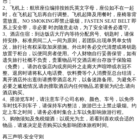
币；
2、飞机上：航班座位编排按姓氏英文字母，座位如不在一起
时，在飞机起飞后再自行调整。飞机起降及用餐时，座椅靠背
需放直。NO SMOKING即禁止吸烟，FASTEN SEAT BELT 即
系上安全带，非必要 时勿随意走动，为了安全请务必遵守。
3、酒店住宿：到达饭店大厅内等待分配房号、钥匙时，请保
持安静。标准房间二人一间为原则，若团队出现单男单女情
况，旅行社有权采取加床措施。外出时务必交代清楚或将钥匙
放置于柜台，以便同房者使用。个人财物自行妥善保管，如有
遗失旅行社概不负责，贵重物品可交酒店柜台存放于保险箱
（免费）。请勿在饭店内或房间外之走廊大声喧哗或衣冠不
整。退房时请将私人电话费、饮料费等个人消费至总台结清，
离开酒店外出逛街请携带酒店名片，以备迷路备用。为避免不
必要之尴尬情况,请勿擅取酒店内任何物品,若要留为纪念,请向
酒店购买。
4、搭游览车时，请注意车子公司名称、颜色、车号，以免停
车时找不到车子，请保持车内整洁，旅游巴士上禁止吸烟。约
定上车之时间，请务必准时集合上车以免影响旅游行程。
5、购物须知及免税烟酒：以观光为主，若看到喜欢或合适的
物品，请速决定是否购买以免影响团体旅程时间。
再三声明-安全守则