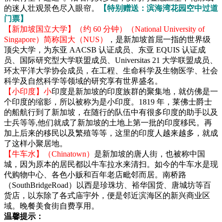
的迷人壮观景色尽入眼帘。
【特别赠送：滨海湾花园空中过道
门票】
【新加坡国立大学】（约 60 分钟）（National University of
Singapore）简称国大（NUS）
，是新加坡首屈一指的世界级
顶尖大学，为东亚 AACSB 认证成员、东亚 EQUIS 认证成
员、国际研究型大学联盟成员、Universitas 21 大学联盟成员、
环太平洋大学协会成员，在工程、生命科学及生物医学、社会
科学及自然科学等领域的研究享有世界盛名。
【小印度】小
印度是新加坡的印度族群的聚集地，就仿佛是一
个印度的缩影，所以被称为是小印度。1819 年，莱佛士爵士
的船航行到了新加坡，在随行的队伍中有很多印度的助手以及
士兵等等,他们就成了新加坡的土地上第一批的印度移民。再
加上后来的移民以及繁殖等等，这里的印度人越来越多，就成
了这样小聚居地。
【牛车水】（Chinatown）
是新加坡的唐人街，也被称中国
城，因为原本的居民都以牛车拉水来清扫。如今的牛车水是现
代购物中心、各色小贩和百年老店毗邻而居。南桥路
（SouthBridgeRoad）以西是珍珠坊、裕华国货、唐城坊等百
货店，以东除了各式庙宇外，便是邻近滨海区的新兴商业区
域。晚餐美食街自费享用。
温馨提示：