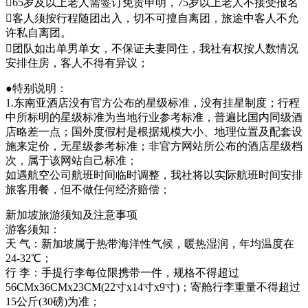
65岁及以上老人需签订免责申明，75岁以上老人不接受报名
客人须按行程随团出入，切不可擅自离团，旅途中客人不允
许私自离团。
团队如出单男单女，不保证夫妻同住，我社有权按人数情况
安排住房，客人不得有异议；
●特别说明：
1.东南亚酒店没有官方公布的星级标准，没有挂星制度；行程
中所标明的星级标准为当地行业参考标准，普遍比国内同级酒
店略差一点；国外度假村是根据规模大小、地理位置及配套设
施来定价，无星级参考标准；非官方网站所公布的酒店星级档
次，属于该网站自己标准；
如遇航空公司航班时间临时调整，我社将以实际航班时间安排
旅客用餐，但不做任何经济赔偿；
新加坡旅游须知及注意事项
游客须知：
天 气：新加坡属于热带海洋性气候，暖热湿润，年均温度在
24-32℃；
行 李：手提行李每位限携带一件，规格不得超过
56CMx36CMx23CM(22寸x14寸x9寸)；寄舱行李重量不得超过
15公斤(30磅)为准；