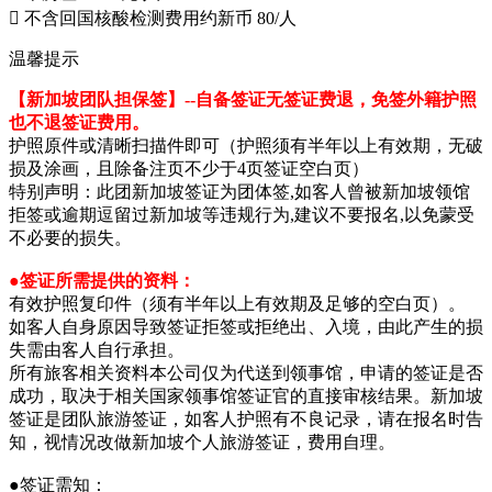
 不含回国核酸检测费用约新币 80/人
温馨提示
【新加坡团队担保签】--自备签证无签证费退，免签外籍护照
也不退签证费用。
护照原件或清晰扫描件即可（护照须有半年以上有效期，无破
损及涂画，且除备注页不少于4页签证空白页）
特别声明：此团新加坡签证为团体签,如客人曾被新加坡领馆
拒签或逾期逗留过新加坡等违规行为,建议不要报名,以免蒙受
不必要的损失。
●签证所需提供的资料：
有效护照复印件（须有半年以上有效期及足够的空白页）。
如客人自身原因导致签证拒签或拒绝出、入境，由此产生的损
失需由客人自行承担。
所有旅客相关资料本公司仅为代送到领事馆，申请的签证是否
成功，取决于相关国家领事馆签证官的直接审核结果。新加坡
签证是团队旅游签证，如客人护照有不良记录，请在报名时告
知，视情况改做新加坡个人旅游签证，费用自理。
●签证需知：