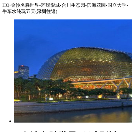
HQ-金沙名胜世界•环球影城•合川生态园•滨海花园•国立大学•
牛车水纯玩五天(深圳往返)