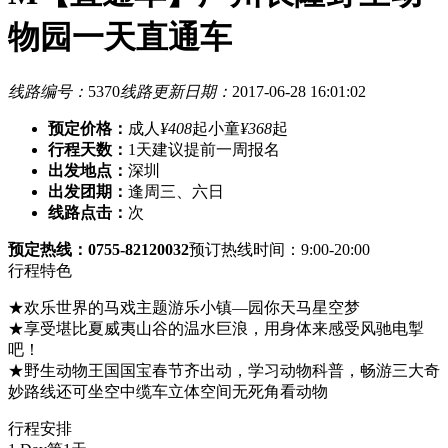
物园一天直通车
线路编号：
5370
线路更新日期：
2017-06-28 16:01:02
预定价格：
成人
¥408
起
小童
¥368
起
行程天数：
1天
建议提前一周报名
出发地点：
深圳
出发团期：
逢周三、六日
线路点击：
次
预定热线：0755-82120032
预订热线时间：9:00-20:00
行程特色
★欢乐世界的马戏主题游乐小镇—园你天马星空梦
★享受堪比夏威夷山谷的温水巨浪，用身体来感受风驰电掣
吧！
★野生动物王国国宝春节齐出动，学习动物科普，畅游三大奇
妙路线还可坐空中缆车立体空间无死角看动物
行程安排