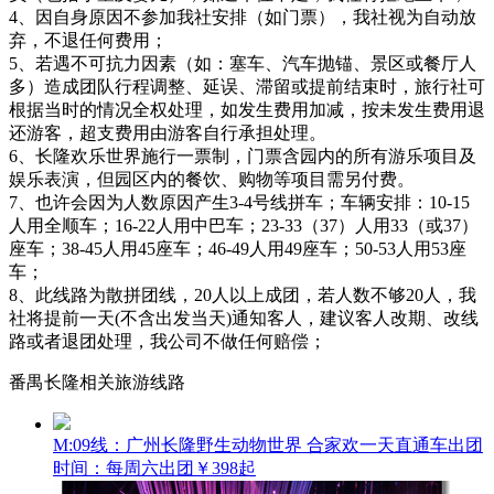
4、因自身原因不参加我社安排（如门票），我社视为自动放
弃，不退任何费用；
5、若遇不可抗力因素（如：塞车、汽车抛锚、景区或餐厅人
多）造成团队行程调整、延误、滞留或提前结束时，旅行社可
根据当时的情况全权处理，如发生费用加减，按未发生费用退
还游客，超支费用由游客自行承担处理。
6、长隆欢乐世界施行一票制，门票含园内的所有游乐项目及
娱乐表演，但园区内的餐饮、购物等项目需另付费。
7、也许会因为人数原因产生3-4号线拼车；车辆安排：10-15
人用全顺车；16-22人用中巴车；23-33（37）人用33（或37）
座车；38-45人用45座车；46-49人用49座车；50-53人用53座
车；
8、此线路为散拼团线，20人以上成团，若人数不够20人，我
社将提前一天(不含出发当天)通知客人，建议客人改期、改线
路或者退团处理，我公司不做任何赔偿；
番禺长隆相关旅游线路
M:09线：广州长隆野生动物世界 合家欢一天直通车
出团
时间：每周六出团
￥398起