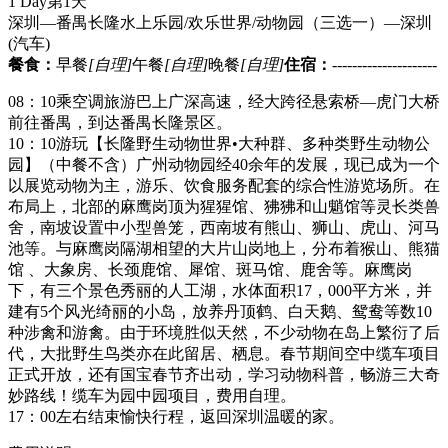
1 Day
第1天
深圳—番禺长隆水上乐园/欢乐世界/动物园（三选一）—深圳
(汽车)
餐食：
早餐
[自理]
午餐
[自理]
晚餐
[自理]
住宿：
---------------------
08：10乘空调旅游巴上广深高速，经大跨径悬索桥—虎门大桥
前往番禺，到达番禺长隆景区。
10：10游玩【长隆野生动物世界•大种群、多种类野生动物公
园】（中餐不含）广州动物园经40余年的发展，现已成为一个
以展览动物为主，游乐、饮食服务配套的综合性游览场所。在
布局上，北部的麻鹰岗顶为猩猩馆、狒狒和山魈馆等灵长类兽
舍，南坡设置中小型兽笼，西南坡有熊山、狮山、虎山、河马
池等。与麻鹰岗隔湖相望的大片山岗地上，分布着猴山、熊猫
馆 、大象房、长颈鹿馆、犀馆、斑马馆、鹿舍等。麻鹰岗
下，有三个景色秀丽的人工湖，水体面积17，000平方米，并
建有5个风光绮丽的小岛，放养丹顶鹤、白天鹅、鸳鸯等数10
种涉禽和游禽。由于环境胜似天然，不少动物在岛上繁衍了后
代，大批野生鸟类亦在此留居、栖息。春节期间空中缆车项目
正式开放，还有国宝春节齐出动，学习动物科普，畅游三大奇
妙路线！缆车为园中园项目，费用自理。
17：00左右结束愉快行程，返回深圳温暖的家。