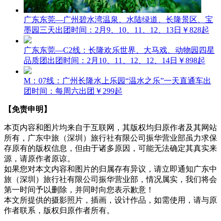
广东东莞—广州碧水湾温泉、水陆绿道、长隆景区、宝
墨园三天
出团时间：2月9、10、11、12、13日
￥828起
广东东莞—C2线：长隆欢乐世界、大马戏、动物园四星
品质团
出团时间：2月10、11、12、12、14日
￥898起
M：07线：广州长隆水上乐园“温水之乐”一天直通车
出
团时间：每周六出团
￥299起
【免责申明】
本页内容和图片均来自于互联网，其版权均归原作者及其网站
所有，广东中旅（深圳）旅行社有限公司振华营业部虽力求保
存原有的版权信息，但由于诸多原因，可能无法确定其真实来
源，请原作者原谅。
如果您对本文内容和图片的归属存有异议，请立即通知广东中
旅（深圳）旅行社有限公司振华营业部，情况属实，我们将会
第一时间予以删除，并同时向您表示歉意！
本文所提供的摄影照片，插画，设计作品，如需使用，请与原
作者联系，版权归原作者所有。