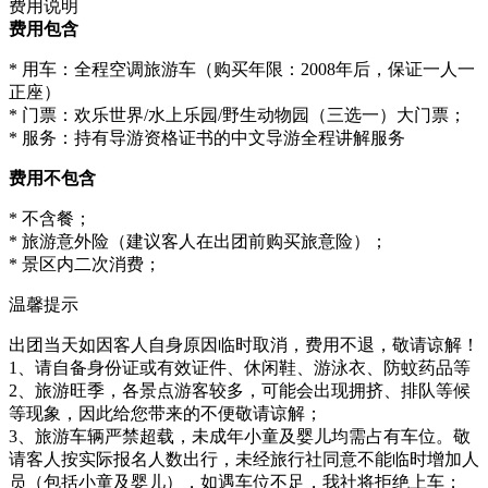
费用说明
费用包含
* 用车：全程空调旅游车（购买年限：2008年后，保证一人一
正座）
* 门票：欢乐世界/水上乐园/野生动物园（三选一）大门票；
* 服务：持有导游资格证书的中文导游全程讲解服务
费用不包含
* 不含餐；
* 旅游意外险（建议客人在出团前购买旅意险）；
* 景区内二次消费；
温馨提示
出团当天如因客人自身原因临时取消，费用不退，敬请谅解！
1、请自备身份证或有效证件、休闲鞋、游泳衣、防蚊药品等
2、旅游旺季，各景点游客较多，可能会出现拥挤、排队等候
等现象，因此给您带来的不便敬请谅解；
3、旅游车辆严禁超载，未成年小童及婴儿均需占有车位。敬
请客人按实际报名人数出行，未经旅行社同意不能临时增加人
员（包括小童及婴儿），如遇车位不足，我社将拒绝上车；