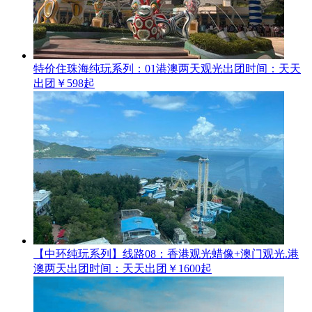
特价住珠海纯玩系列：01港澳两天观光
出团时间：天天
出团
￥598起
【中环纯玩系列】线路08：香港观光蜡像+澳门观光.港
澳两天
出团时间：天天出团
￥1600起