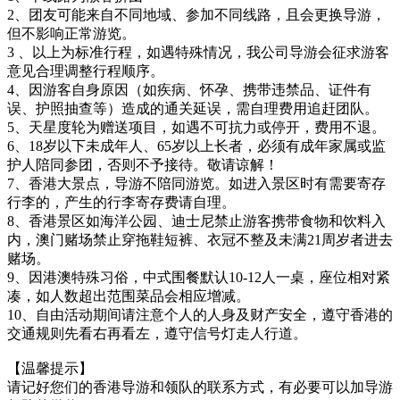
2、团友可能来自不同地域、参加不同线路，且会更换导游，
但不影响正常游览。
3 、以上为标准行程，如遇特殊情况，我公司导游会征求游客
意见合理调整行程顺序。
4、因游客自身原因（如疾病、怀孕、携带违禁品、证件有
误、护照抽查等）造成的通关延误，需自理费用追赶团队。
5、天星度轮为赠送项目，如遇不可抗力或停开，费用不退。
6、18岁以下未成年人、65岁以上长者，必须有成年家属或监
护人陪同参团，否则不予接待。敬请谅解！
7、香港大景点，导游不陪同游览。如进入景区时有需要寄存
行李的，产生的行李寄存费请自理。
8、香港景区如海洋公园、迪士尼禁止游客携带食物和饮料入
内，澳门赌场禁止穿拖鞋短裤、衣冠不整及未满21周岁者进去
赌场。
9、因港澳特殊习俗，中式围餐默认10-12人一桌，座位相对紧
凑，如人数超出范围菜品会相应增减。
10、自由活动期间请注意个人的人身及财产安全，遵守香港的
交通规则先看右再看左，遵守信号灯走人行道。
【温馨提示】
请记好您们的香港导游和领队的联系方式，有必要可以加导游