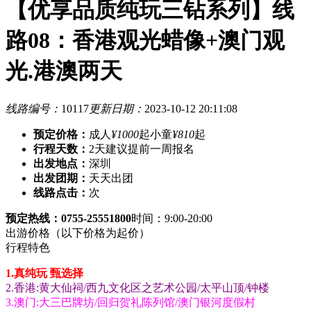
【优享品质纯玩三钻系列】线
路08：香港观光蜡像+澳门观
光.港澳两天
线路编号：
10117
更新日期：
2023-10-12 20:11:08
预定价格：
成人
¥1000
起
小童
¥810
起
行程天数：
2天
建议提前一周报名
出发地点：
深圳
出发团期：
天天出团
线路点击：
次
预定热线：0755-25551800
时间：9:00-20:00
出游价格
（以下价格为起价）
行程特色
1.真纯玩 甄选择
2.香港:黄大仙祠/西九文化区之艺术公园/太平山顶/钟楼
3.澳门:大三巴牌坊/回归贺礼陈列馆/澳门银河度假村