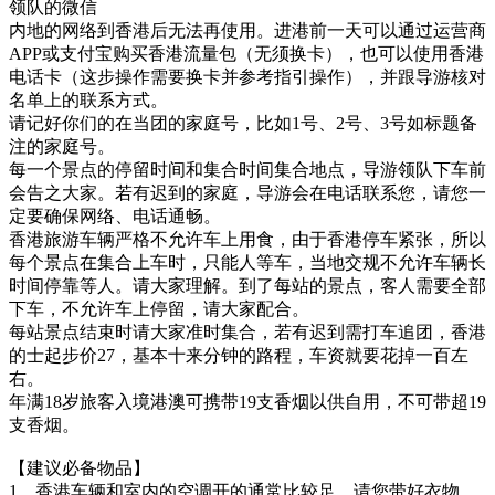
领队的微信
内地的网络到香港后无法再使用。进港前一天可以通过运营商
APP或支付宝购买香港流量包（无须换卡），也可以使用香港
电话卡（这步操作需要换卡并参考指引操作），并跟导游核对
名单上的联系方式。
请记好你们的在当团的家庭号，比如1号、2号、3号如标题备
注的家庭号。
每一个景点的停留时间和集合时间集合地点，导游领队下车前
会告之大家。若有迟到的家庭，导游会在电话联系您，请您一
定要确保网络、电话通畅。
香港旅游车辆严格不允许车上用食，由于香港停车紧张，所以
每个景点在集合上车时，只能人等车，当地交规不允许车辆长
时间停靠等人。请大家理解。到了每站的景点，客人需要全部
下车，不允许车上停留，请大家配合。
每站景点结束时请大家准时集合，若有迟到需打车追团，香港
的士起步价27，基本十来分钟的路程，车资就要花掉一百左
右。
年满18岁旅客入境港澳可携带19支香烟以供自用，不可带超19
支香烟。
【建议必备物品】
1、香港车辆和室内的空调开的通常比较足，请您带好衣物，