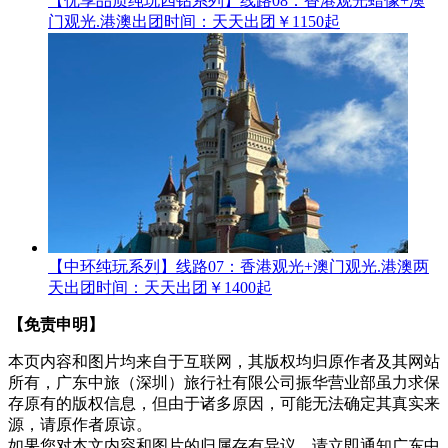
【优享品质纯玩四钻系列】线路08：香港观光蜡像+澳
门观光.港澳
出团时间：天天出团
￥1150起
【中环纯玩系列】线路07：香港观光+澳门观光.港澳两
天
出团时间：天天出团
￥1400起
【免责申明】
本页内容和图片均来自于互联网，其版权均归原作者及其网站
所有，广东中旅（深圳）旅行社有限公司振华营业部虽力求保
存原有的版权信息，但由于诸多原因，可能无法确定其真实来
源，请原作者原谅。
如果您对本文内容和图片的归属存有异议，请立即通知广东中