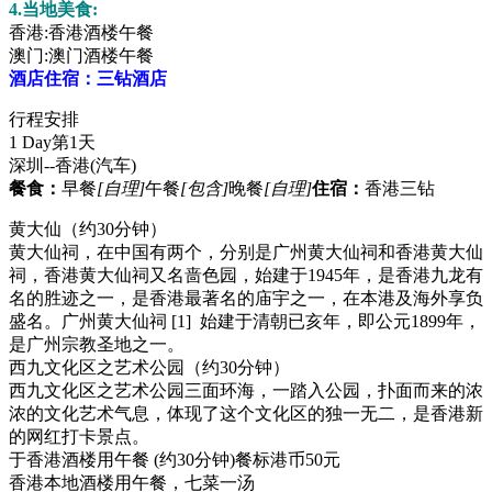
4.当地美食:
香港:香港酒楼午餐
澳门:澳门酒楼午餐
酒店住宿：三钻酒店
行程安排
1 Day
第1天
深圳--香港
(汽车)
餐食：
早餐
[自理]
午餐
[包含]
晚餐
[自理]
住宿：
香港三钻
黄大仙（约30分钟）
黄大仙祠，在中国有两个，分别是广州黄大仙祠和香港黄大仙
祠，香港黄大仙祠又名啬色园，始建于1945年，是香港九龙有
名的胜迹之一，是香港最著名的庙宇之一，在本港及海外享负
盛名。广州黄大仙祠 [1] 始建于清朝已亥年，即公元1899年，
是广州宗教圣地之一。
西九文化区之艺术公园（约30分钟）
西九文化区之艺术公园三面环海，一踏入公园，扑面而来的浓
浓的文化艺术气息，体现了这个文化区的独一无二，是香港新
的网红打卡景点。
于香港酒楼用午餐 (约30分钟)餐标港币50元
香港本地酒楼用午餐，七菜一汤