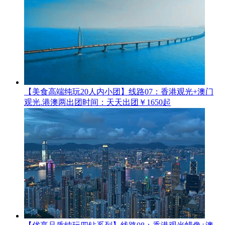
【美食高端纯玩20人内小团】线路07：香港观光+澳门
观光.港澳两
出团时间：天天出团
￥1650起