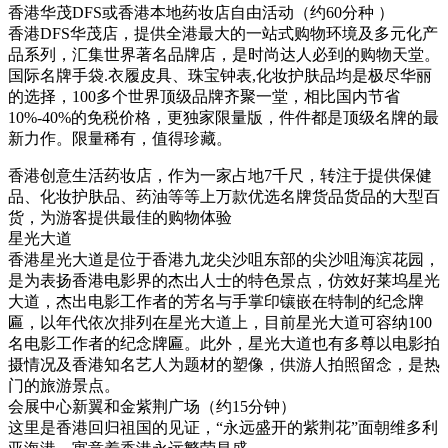
香港华茂DFS或香港本地药妆店自由活动（约60分种 ）
香港DFS华茂店，提供全港最大的一站式购物环境及多元化产
品系列，汇集世界著名品牌店，是时尚达人必到的购物天堂。
国际名牌手袋.衣履皮具、珠宝钟表,化妆护肤品均是极尽华丽
的选择，100多个世界顶级品牌齐聚一堂，相比国内节省
10%-40%的免税价格，更独家限量版，件件都是顶级名牌的最
新力作。限量稀有，值得珍藏。
香港创意生活药妆店，作为一家占地7千尺，转注于提供保健
品、化妆护肤品、药油等等上万款优选名牌货品货品的大型百
货，为游客提供最佳的购物体验
星光大道
香港星光大道是位于香港九龙尖沙咀东部的尖沙咀海滨花园，
是为表扬香港电影界的杰出人士的特色景点，仿效好莱坞星光
大道，杰出电影工作者的芳名与手掌印镶嵌在特制的纪念牌
匾，以年代依次排列在星光大道上，目前星光大道可容纳100
名电影工作者的纪念牌匾。此外，星光大道也有多尊以电影拍
摄情况及香港知名艺人为题材的塑像，供游人拍照留念，是热
门的旅游景点。
会展中心新翼和金紫荆广场（约15分钟）
这里是香港回归祖国的见证，“永远盛开的紫荆花”面朝维多利