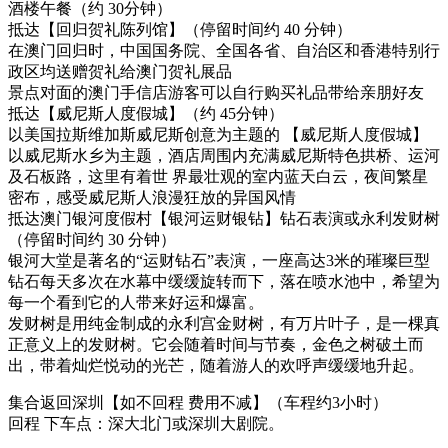
酒楼午餐（约 30分钟）
抵达【回归贺礼陈列馆】（停留时间约 40 分钟）
在澳门回归时，中国国务院、全国各省、自治区和香港特别行
政区均送赠贺礼给澳门贺礼展品
景点对面的澳门手信店游客可以自行购买礼品带给亲朋好友
抵达【威尼斯人度假城】（约 45分钟）
以美国拉斯维加斯威尼斯创意为主题的 【威尼斯人度假城】
以威尼斯水乡为主题，酒店周围内充满威尼斯特色拱桥、运河
及石板路，这里有着世 界最壮观的室内蓝天白云，夜间繁星
密布，感受威尼斯人浪漫狂放的异国风情
抵达澳门银河度假村【银河运财银钻】钻石表演或永利发财树
（停留时间约 30 分钟）
银河大堂是著名的“运财钻石”表演，一座高达3米的璀璨巨型
钻石每天多次在水幕中缓缓旋转而下，落在喷水池中，希望为
每一个看到它的人带来好运和爆富。
发财树是用纯金制成的永利宫金财树，有万片叶子，是一棵真
正意义上的发财树。它会随着时间与节奏，金色之树破土而
出，带着灿烂悦动的光芒，随着游人的欢呼声缓缓地升起。
集合返回深圳【如不回程 费用不减】（车程约3小时）
回程 下车点：深大北门或深圳大剧院。