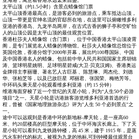
亚海港，寓意着香港永远繁荣昌盛。
太平山顶（约1.5小时）含景点蜡像馆门票
太平山顶香港最高点，是游客必到的旅游点，乘车抵达山顶，
山顶一带更是官绅名流的官邸所在地，在这里可以俯瞰维多利
亚港的香港岛、九龙半岛两岸，在古式古香的狮子亭和空旷怡
人的山顶公园是太平山顶的最佳观赏位置。
香港杜莎夫人蜡像馆（含门票），位于中国香港太平山顶凌霄
阁，是专门展览名人蜡像的博物馆。杜莎夫人蜡像馆总馆位于
英国伦敦，香港分馆于2000年开幕，展出约100尊国际、中国
及中国香港名人的蜡像。包括前中华人民共和国国家主席胡锦
涛、篮球明星姚明、足球明星碧咸(大卫·贝克汉姆)、香港奥运
金牌得主李丽珊、著名艺人古巨基 、陈慧琳、周杰伦、刘德
华、张柏芝等，以及已故巨星 邓丽君、张国荣、梅艳芳等。
中环码头乘天星小轮观看维多利亚港（约 15 分钟）
维港海面穿梭了近一个世纪的天星小轮，列为“人生50个必游
项目”之一。天星小轮是访港旅客游览维多利亚港首选的行
程，曾被《国家地理旅游杂志》评为"人生 50 个必到景点"之
一。
途中可以远观到是香港中环的新地标-摩天轮，是一座高60
米、约20层楼高的巨型摩天轮，位于中环海滨长廊上。下了天
星小轮可以看到九龙铁路钟楼，高 45 米，建于 1915 年，是蒸
汽火车时代的标志，被视为九龙的地标,可到钟楼最佳观景台