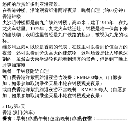
悠闲的欣赏维多利亚港夜景。
在香港钟楼、沿途观看维港两岸夜景，晚餐自理（约60分钟）
香港钟楼
尖沙咀钟楼原是前九广铁路钟楼，高45米，建于1915年，在九
龙火车站里。1975年，九龙火车站迁址，钟楼是唯一保留下来
的建筑物，表明这里曾经是九广铁路的起点，被视为九龙的地
标。
维多利亚港可以说是香港的代表，在这里可以看到价值百万的
夜景，还可以看到旁边高大的建筑物，这种场景是让人印象深
刻的，虽然白天乘坐游轮也能看到漂亮的景色，但是到了晚上
才更加璀璨
晚餐：于钟楼附近自理
可自费香港洋紫荊維港夜游含晚餐：RMB200每人（自愿参
加，如果参加取消乘坐天星小轮在钟楼观光夜景）
或自费香港洋紫荊維港夜游不含晚餐：RMB130每人（自愿参
加，如果参加取消乘坐天星小轮在钟楼观光夜景）
2 Day
第2天
香港-澳门
(汽车)
餐食：
早餐
[自理]
午餐
[包含]
晚餐
[自理]
住宿：
---------------------
--