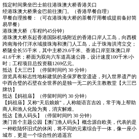
指定时间乘坐巴士前往港珠澳大桥香港关口
经港珠澳大桥乘金巴前往澳门。（香港早餐自理）
早餐自理推餐：（可在港珠海大桥的茶餐厅用餐或提前备好简
易早餐）
港珠澳大桥（车程约45分钟）
港珠澳大桥东起香港国际机场附近的香港口岸人工岛，向西横
跨南海伶仃洋水域接珠海和澳门人工岛，止于珠海洪湾立交；
桥隧全长55千米，其中主桥29.6千米、香港口岸至珠澳口岸
41.6千米；桥面为双向六车道高速公路，设计速度100千米/小
时；工程项目总投资额1269亿元。
抵达【大三巴】（停留时间约 30 分钟）
游览具有标志性地标建筑的圣保罗教堂遗迹，列入世界遗产的
中西合璧的石壁在全世界的是独一无二的天主教教堂【大三巴
牌坊】
抵达【妈祖庙】（停留时间约 30 分钟）
【妈祖庙】又称“天后娘娘”，人称能语言吉凶，常于海上帮助
商人和渔人化险为夷，消灾解难。
抵达【渔人码头】（停留时间约 30 分钟）
澳门首个主题公园【澳门渔人码头】概念源自欧美，代表的是
一种欧陆怀旧式的休闲，将不同的元素综合于一体，像一座小
城市，更是一个综合性的逍遥宫