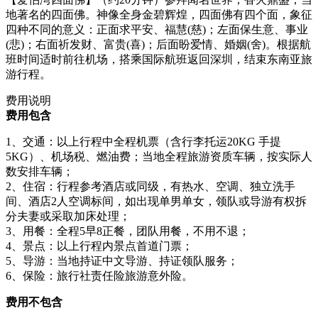
地著名的四面佛。神像全身金碧辉煌，四面佛有四个面，象征
四种不同的意义：正面求平安、福慧(慈)；左面保生意、事业
(悲)；右面祈发财、富贵(喜)；后面盼爱情、婚姻(舍)。根据航
班时间适时前往机场，搭乘国际航班返回深圳，结束东南亚旅
游行程。
费用说明
费用包含
1、交通：以上行程中全程机票（含行李托运20KG 手提
5KG）、机场税、燃油费；当地全程旅游资质车辆，按实际人
数安排车辆；
2、住宿：行程参考酒店或同级，有热水、空调、独立洗手
间、酒店2人空调标间，如出现单男单女，领队或导游有权拆
分夫妻或采取加床处理；
3、用餐：全程5早8正餐，团队用餐，不用不退；
4、景点：以上行程内景点首道门票；
5、导游：当地持证中文导游、持证领队服务；
6、保险：旅行社责任险旅游意外险。
费用不包含