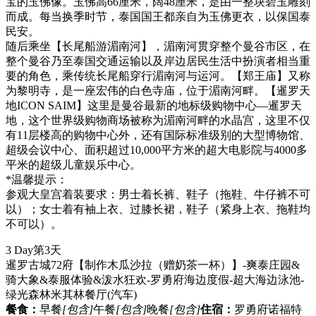
宝的玉佛像。玉佛高66厘米，阔48厘米，是由一整块碧玉雕刻
而成。每当换季时节，泰国国王都亲自为玉佛更衣，以保国泰
民安。
随后乘坐【长尾船游湄南河】，湄南河贯穿整个曼谷市区，在
整个曼谷乃至泰国交通运输以及岸边居民生活中扮演者相当重
要的角色，乘传统长尾船穿行湄南河与运河。【郑王庙】又称
为黎明寺，是一座宏伟的白色寺庙，位于湄南河畔。【暹罗天
地ICON SAIM】这里是曼谷最新的地标级购物中心—暹罗天
地，这个世界级购物商场被称为湄南河畔的水晶宫，这里不仅
有11层楼高的购物中心外，还有国际标准级别的大型博物馆、
超级会议中心、面积超过10,000平方米的超大电影院与4000多
平米的超级儿童娱乐中心。
*温馨提示：
参观大皇宫着装要求：男士着长裤、鞋子（拖鞋、牛仔裤不可
以）；女士着有袖上衣、过膝长裙，鞋子（紧身上衣、拖鞋均
不可以）。
3 Day
第3天
暹罗古城72府【制作木瓜沙拉（赠奶茶一杯）】-爽泰庄园&
骑大象&泰服体验&泼水狂欢-罗勇府海边度假-超大海边泳池-
绿光森林米其林餐厅
(汽车)
餐食：
早餐
[包含]
午餐
[包含]
晚餐
[包含]
住宿：
罗勇府诺福特