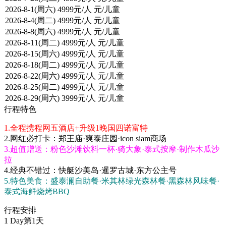
行程特色
1.全程携程网五酒店+升级1晚国四诺富特
2.网红必打卡：郑王庙·爽泰庄园·icon siam商场
3.超值赠送：粉色沙滩饮料一杯·骑大象·泰式按摩·制作木瓜沙
拉
4.经典不错过：快艇沙美岛·暹罗古城·东方公主号
5.特色美食：盛泰澜自助餐·米其林绿光森林餐·黑森林风味餐·
泰式海鲜烧烤BBQ
行程安排
1 Day
第1天