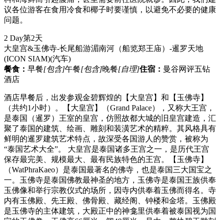
议各位游客在食用冷食和椰子时要谨慎，以避免不必要的健康
问题。
2 Day
第2天
大皇宫&玉佛寺-长尾船游湄南河（船览郑王庙）-暹罗天地
(ICON SIAM)
(汽车)
餐食：
早餐
[包含]
午餐
[包含]
晚餐
[自理]
住宿：
曼谷网评五钻
酒店
酒店早餐后，出发参观金碧辉煌的【大皇宫】和【玉佛寺】
（共约1小时）。【大皇宫】（Grand Palace），又称大王宫，
是泰国（暹罗）王室的皇宫，仿照故都大城的旧皇宫建造，汇
聚了泰国的建筑、绘画、雕刻和装潢艺术的精粹。其风格具有
鲜明的暹罗建筑艺术特点，故深受各国游人的赞赏，被称为
“泰国艺术大全”。 大皇宫是泰国诸多王宫之一，是历代王宫
保存最完美、规模最大、最有民族特色的王宫。【玉佛寺】
（WatPhraKaeo）是泰国最著名的佛寺，也是泰国三大国宝之
一。玉佛寺是泰国佛教最神圣的地方，玉佛寺是泰国王族供奉
玉佛像和举行宗教仪式的场所，因寺内供奉着玉佛而得名。寺
内有玉佛殿、先王殿、佛骨殿、藏经阁、钟楼和金塔。玉佛殿
是玉佛寺的主体建筑，大殿正中的神龛里供奉着被泰国视为国