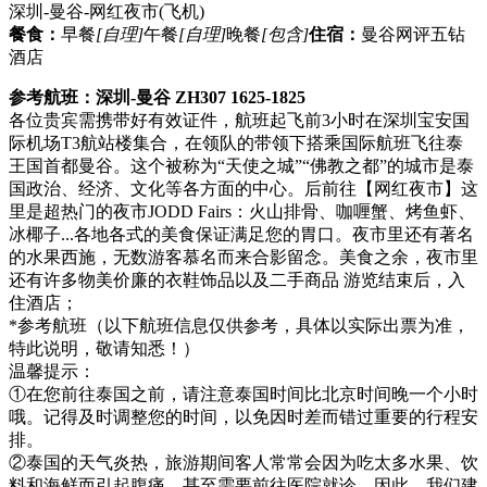
深圳-曼谷-网红夜市
(飞机)
餐食：
早餐
[自理]
午餐
[自理]
晚餐
[包含]
住宿：
曼谷网评五钻
酒店
参考航班：深圳-曼谷 ZH307 1625-1825
各位贵宾需携带好有效证件，航班起飞前3小时在深圳宝安国
际机场T3航站楼集合，在领队的带领下搭乘国际航班飞往泰
王国首都曼谷。这个被称为“天使之城”“佛教之都”的城市是泰
国政治、经济、文化等各方面的中心。后前往【网红夜市】这
里是超热门的夜市JODD Fairs：火山排骨、咖喱蟹、烤鱼虾、
冰椰子...各地各式的美食保证满足您的胃口。夜市里还有著名
的水果西施，无数游客慕名而来合影留念。美食之余，夜市里
还有许多物美价廉的衣鞋饰品以及二手商品 游览结束后，入
住酒店；
*参考航班（以下航班信息仅供参考，具体以实际出票为准，
特此说明，敬请知悉！）
温馨提示：
①在您前往泰国之前，请注意泰国时间比北京时间晚一个小时
哦。记得及时调整您的时间，以免因时差而错过重要的行程安
排。
②泰国的天气炎热，旅游期间客人常常会因为吃太多水果、饮
料和海鲜而引起腹痛，甚至需要前往医院就诊。因此，我们建