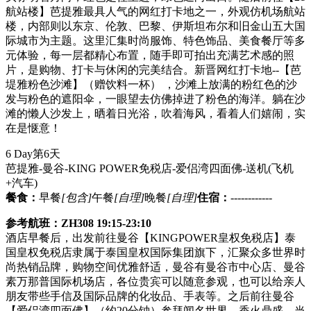
航站楼】芭提雅最具人气的网红打卡地之一，外观仿机场航站
楼，内部则以东京、伦敦、巴黎、伊斯坦布尔和旧金山五大国
际城市为主题。这里汇集时尚服饰、特色饰品、美食餐厅等多
元体验，每一层都精心布置，随手即可拍出充满艺术感的照
片，是购物、打卡与休闲的完美结合。新晋网红打卡地--【芭
堤雅粉色沙滩】（赠饮料一杯） ，沙滩上放满的粉红色的沙
发与粉色的遮阳伞，一眼望去仿佛掉进了粉色的海洋。躺在沙
滩的懒人沙发上，晒着日光浴，吹着海风，看着人们嬉闹，实
在是惬意！
6 Day
第6天
芭提雅-曼谷-KING POWER免税店-爱侣湾四面佛-送机
(飞机
+汽车)
餐食：
早餐
[包含]
午餐
[自理]
晚餐
[自理]
住宿：
------------
参考航班：ZH308 19:15-23:10
酒店早餐后，出发前往曼谷【KINGPOWER皇权免税店】泰
国皇权免税店隶属于泰国皇权国际集团旗下，汇聚众多世界时
尚热销品牌，购物空间优雅舒适，曼谷有曼谷市中心店、曼谷
素万那普国际机场店，各位贵宾可以随意参观，也可以给亲人
朋友带些手信及国际品牌的化妆品、手表等。之后前往曼谷
【爱侣湾四面佛】（约20分钟）参拜闻名世界，香火鼎盛，当