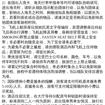
2）各国出入境卡、海关行李申报单等均可请领队协助填写。
进出海关时，请听从领队指示配合团体行动，以免与团体走
散，影响出入海关之时间。购物须知及免税烟酒：以观光为
主，若看到喜欢或合适的物品，请速决定是否购买以免影响其
他团体游客旅程时间。
3） 飞机上航班座位按姓氏英文字母编排，若需调整座位待起
飞后再自行调整；飞机起降及用餐，座椅排背需放直；NO
SMOKING即禁止吸烟，FASTEN SEAT BELT 即系上安全
带；非必要时勿随意走动，为了安全请务必遵守。
4）为避免不必要之尴尬，请勿擅取酒店内和飞机上任何物
品；若需留为纪念，请提出购买。
5）乘坐游览车时，请注意巴士公司名称、颜色、车号，以免
停车时找不到车；请保持车内整洁，旅游巴士上禁止吸烟。
6）请紧记约定集合时间地点，务必准时集合上车以免影响旅
游行程。旅程中若遇特殊情况而须调整，当以领队安排后通告
为准。
7）国际惯例小费是服务的报酬，游客请支付司机基本服务费
5-10元/人天。若服务出色，游客可支付规定限额外的小费以
示奖励。
8）酒店住宿注意，在大厅等待分配房号和钥匙时请保持安
静。标准房间二人一间为原则，若出现单男单女情况，旅行社