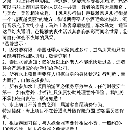
之余，船上还有电影院、游泳池、保龄球室等娱乐场所。您还
可以与船上泰国最美的人妖公主共舞，舞者的表演大胆新奇，
与美食、美景相映成趣。【风月步行街】芭提雅风月步行街是
一个“越夜越美丽”的地方，街道两旁亭式小酒吧鳞次栉比，流
行音乐充斥大街小巷，马路上游客摩肩接踵，车水马龙，通宵
达旦灯火通明。芭提雅的夜生活以其多姿多彩而闻名世界，您
可自行体会不夜城的风采。
*温馨提示：
1、因资源有限，泰国旺季人流聚集过多时，过岛所乘船只有
可能与其他团队拼船，敬请谅解！
2、泰国水警通知：65岁及以上的老人不能乘快艇过岛，违者
将会严惩相应的导游和旅游公司。
3、所有水上项目需要客人根据自身的身体状况进行判断，量
力而行，自愿选择参加。
4、所有参加水上项目的游客必须身穿救生衣，任何时候安全
第一，如有意外，旅行社只负责协助处理意外保险， 我社将
不承担任何责任，敬请知悉！
5、水上项目不算自费之列，属游客自愿消费行为。
特别提醒：海上项目不在普通意外险保险范围,游客需另签保
单。
1、根据泰国习俗，与人妖合照需要付相应小费，一般约20-
100铢不等，同人妖合照之前请思量！