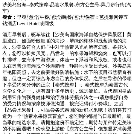
沙美岛出海--泰式按摩-品尝水果餐-东方公主号-风月步行街
(汽
车)
餐食：
早餐
[包含]
午餐
[包含]
晚餐
[包含]
住宿：
芭提雅网评五
钻酒店Lewit Hotel或同级
酒店早餐后，驱车续往【沙美岛国家海洋自然保护风景区】黄
里透白、如面粉般细腻的海沙，翠绿的椰林和浅蓝清澈的海
水，沙美岛符合人们心中对于热带风光的所有幻想。备好泳
衣，您可以捡捡贝壳，品尝岛上的水果海鲜和烧烤，也可以打
打排球，去海水中游游泳，体验一下浮潜和风浪板。或者也可
以在奥普尔海滩找个沙滩躺椅，静静地享受日光浴。沙美岛常
年艳阳高照，去之前要做好防晒措施；水下的项目虽然新奇有
趣，但也一定要综合考虑自己的身体状况。之后在导游的带领
下享受约60分钟的正宗【泰式按摩】， 泰式按摩为泰国古代
医学文化之一，拥有四千多年历史，源远流长。古代泰国皇族
利用它作为强身健体和治疗身体劳损方法之一(请您根据自身
的受力情况与按摩技师做沟通，按完记得付小费哦)。之后
【品尝水果餐】，可品尝各式泰国的新鲜水果哦！我们将其打
造为一个“热带水果惊喜盲盒”，您吃到的都是当日最新鲜、最
当季的精选水果。请拥抱这份不确定性，期待与某种特定美味
的不期而遇吧！傍晚登上游船【东方公主号】饱览暹罗湾美景