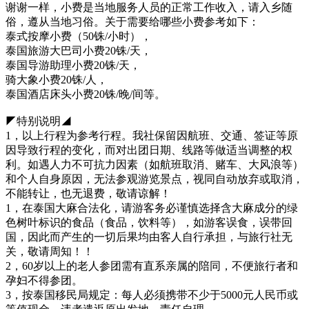
谢谢一样，小费是当地服务人员的正常工作收入，请入乡随
俗，遵从当地习俗。关于需要给哪些小费参考如下：
泰式按摩小费（50铢/小时），
泰国旅游大巴司小费20铢/天，
泰国导游助理小费20铢/天，
骑大象小费20铢/人，
泰国酒店床头小费20铢/晚/间等。
◤特别说明◢
1，以上行程为参考行程。我社保留因航班、交通、签证等原
因导致行程的变化，而对出团日期、线路等做适当调整的权
利。如遇人力不可抗力因素（如航班取消、赌车、大风浪等）
和个人自身原因，无法参观游览景点，视同自动放弃或取消，
不能转让，也无退费，敬请谅解！
1，在泰国大麻合法化，请游客务必谨慎选择含大麻成分的绿
色树叶标识的食品（食品，饮料等），如游客误食，误带回
国，因此而产生的一切后果均由客人自行承担，与旅行社无
关，敬请周知！！
2，60岁以上的老人参团需有直系亲属的陪同，不便旅行者和
孕妇不得参团。
3，按泰国移民局规定：每人必须携带不少于5000元人民币或