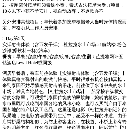
2、按摩需付按摩师50泰铢小费，泰式古法按摩为受力项目，
18岁以下小孩不予安排，视自动放弃，不退款亦不
另外安排其他项目；年长着参加按摩根据老人当时身体情况而
定，严格听从工作人员安排。
5 Day
第5天
实弹射击体验（含五发子弹）-杜拉拉水上市场-21航站楼-粉色
沙滩(赠饮料一杯)
(汽车)
餐食：
早餐
[包含]
午餐
[包含]
晚餐
[包含]
住宿：
芭提雅网评五
钻酒店Lewit Hotel或同级
酒店早餐后，乘车前往体验【实弹射击体验（含五发子弹）】
体验真枪实弹射击的刺激与快感。平时很难有机会接触真枪，
来到泰国不妨尽情感受射击的乐趣。前往位于水道中央的水上
市场，独具当地特色-【杜拉拉水上市场】，船穿梭在纵横交
错的水路里，可观赏到泰国传统的的民族舞，婉转的笙歌。在
水市里既可以吃到泰国各地的风味小吃，也可以买到产自于泰
国各地的特产以及工艺品。这里还是电影《杜拉拉升职记》的
取景地，把电影的场景带到生活中，感受不一样的味道。由于
店铺桥梁结构相似，为防止游客迷路，在栈道、小桥上都有箭
头标明着方向，红色是往里进，绿色通向出口。随后前往【21