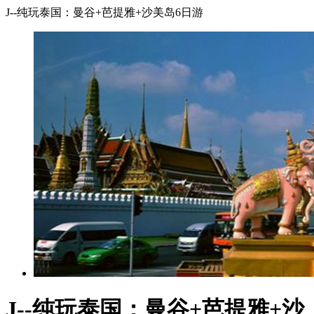
J--纯玩泰国：曼谷+芭提雅+沙美岛6日游
J--纯玩泰国：曼谷+芭提雅+沙