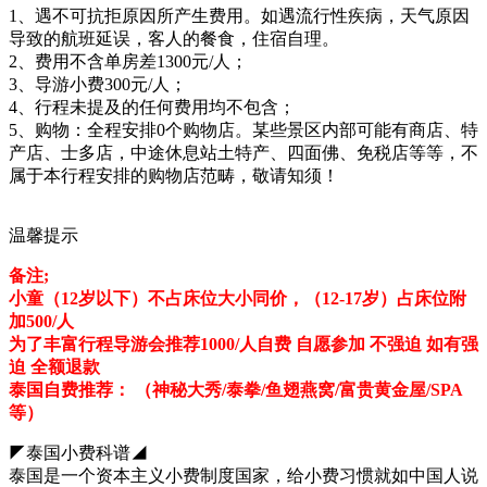
1、遇不可抗拒原因所产生费用。如遇流行性疾病，天气原因
导致的航班延误，客人的餐食，住宿自理。
2、费用不含单房差1300元/人；
3、导游小费300元/人；
4、行程未提及的任何费用均不包含；
5、购物：全程安排0个购物店。某些景区内部可能有商店、特
产店、士多店，中途休息站土特产、四面佛、免税店等等，不
属于本行程安排的购物店范畴，敬请知须！
温馨提示
备注;
小童（12岁以下）不占床位大小同价，（12-17岁）占床位附
加500/人
为了丰富行程导游会推荐1000/人自费 自愿参加 不强迫 如有强
迫 全额退款
泰国自费推荐： （神秘大秀/泰拳/鱼翅燕窝/富贵黄金屋/SPA
等）
◤泰国小费科谱◢
泰国是一个资本主义小费制度国家，给小费习惯就如中国人说