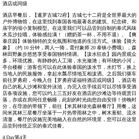
酒店或同级
酒店早餐后，【暹罗古城72府】古城七十二府是全世界最大的
户外博物馆，在这里找到泰国各地最著名的建筑、纪念碑、和
庙宇的缩小复制模型。在这里我们可以品尝到自制的泰式风味
木瓜沙拉哦，体验感拉满！（赠奶茶一杯，不用不退）。【爽
泰庄园】体验独特的文化氛围和地道的生活方式。体验【骑大
象】（约 10 分钟，两人一骑，需付象师 20 泰铢小费哦），森
林田野象步悠悠享受泰国独特情调。【泼水狂欢】园内景观众
多，环境优雅。有静静的人工湖，水光潋滟；有环绕的小河，
亭台楼榭；游客也可以在此体验泰国的泼水节，水灯节，换上
当地人的民族服饰，拿起水瓢尽情地互相泼洒。之后我们驱车
前往罗勇府，今晚入住【罗勇府诺福特酒店或同级】，酒店有
自己的私人沙滩和室外泳池，办完入住手续后可以尽情享受酒
店各项设施，您可以约上三五好友在酒店的沙滩边等待观赏日
落，亦或在房间任意畅睡，此刻的时光由您自由安排！傍晚时
分，在导游的带领下，前往【米其林绿光森林餐厅】用餐，这
间米其林三星餐厅坐落于一片热带雨林之中，树木葱郁、流水
清澈，餐厅的设施完美地融入在自然的环境里，您可以在这里
品尝到传统正宗的泰式佳肴。
4 Day
第4天