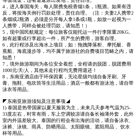
等值现金，违者遣返原出发地，责任自理。
4，进入泰国海关，每人限携免税香烟1条，1瓶酒。如果有违
反，将按海关例行罚款处理，责任自理。（注：夫妻2人携带2
条烟或2瓶酒，必须是分开每人拿1条或1瓶，如放一起视为一
人携带，同样会被处理罚款，请知悉！）
5，现中国民航规定：每位旅客仅能托运一件行李限重20KG,
如有超重或行李超出一件，所产生的费用，游客自理。
6，此行程涉及出海水上项目，如：拖拽降落柜、摩托艇、香
蕉船、海底漫步等，均不属于旅游社的自费项目范畴之内，请
知悉！
7，境外旅游期间为各位安全着想，全程请勿脱团，脱团费用
1000元/天/人，其他未走行程均无费用退还！
8，东南亚酒店由于环保因素，无论星级均须自备牙刷、牙
膏、拖鞋、电吹筒等生活用品；酒店一般都有游泳池，请自带
泳衣等用品。
◤东南亚旅游须知及注意事项◢
1) 泰国是热带国家以夏天服装为主，未来几天参考气温为25-
33度左右，时常有雨，车上空调较凉请自备长袖薄外套，此外
室内外温差较大。泰国的行程会有出海的活动，请自备泳衣、
泳裤、泳镜、雨具、防晒用品、太阳眼镜、遮阳用品 、饮水
杯等用品。