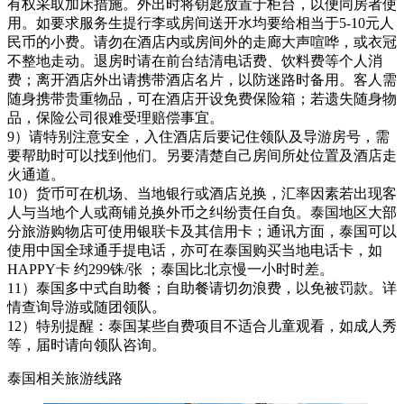
有权采取加床措施。外出时将钥匙放置于柜台，以便同房者使
用。如要求服务生提行李或房间送开水均要给相当于5-10元人
民币的小费。请勿在酒店内或房间外的走廊大声喧哗，或衣冠
不整地走动。退房时请在前台结清电话费、饮料费等个人消
费；离开酒店外出请携带酒店名片，以防迷路时备用。客人需
随身携带贵重物品，可在酒店开设免费保险箱；若遗失随身物
品，保险公司很难受理赔偿事宜。
9）请特别注意安全，入住酒店后要记住领队及导游房号，需
要帮助时可以找到他们。另要清楚自己房间所处位置及酒店走
火通道。
10）货币可在机场、当地银行或酒店兑换，汇率因素若出现客
人与当地个人或商铺兑换外币之纠纷责任自负。泰国地区大部
分旅游购物店可使用银联卡及其信用卡；通讯方面，泰国可以
使用中国全球通手提电话，亦可在泰国购买当地电话卡，如
HAPPY卡 约299铢/张 ；泰国比北京慢一小时时差。
11）泰国多中式自助餐；自助餐请切勿浪费，以免被罚款。详
情查询导游或随团领队。
12）特别提醒：泰国某些自费项目不适合儿童观看，如成人秀
等，届时请向领队咨询。
泰国相关旅游线路