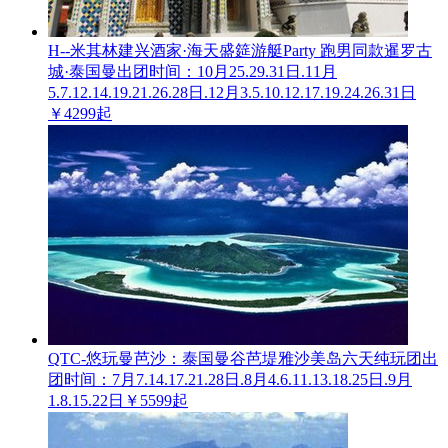
H--米其林建兴酒家·海天盛筵游艇Party 跑男同款暹罗古
城·泰国曼
出团时间：10月25.29.31日.11月
5.7.12.14.19.21.26.28日.12月3.5.10.12.17.19.24.26.31日
￥4299起
QTC-悠玩曼芭沙：泰国曼谷芭堤雅沙美岛六天纯玩团
出
团时间：7月7.14.17.21.28日.8月4.6.11.13.18.25日.9月
1.8.15.22日
￥5599起