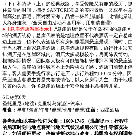
（下）和骑驴（上）的经典线路，享受惊险又有趣的经历，抓
住最后的时间，捕捉 SANTORINI 岛的美丽景致；又或坐在悬
崖高处的酒吧，面对爱琴海，品尝一杯希腊咖啡，此情此景让
人终身难忘。(全天自由活动不含用车，用餐请自理)。
●【悬崖酒店温馨提示】
,“悬崖酒店”是位于圣岛不同的悬崖区
域的酒店统称，悬崖代表的是地理位置不代表酒店一定在悬崖
边上建造，也不代表酒店所有房间能看到悬崖景观；同时，由
于当地有上百家悬崖酒店，悬崖酒店规模有限，旅行社本次安
排酒店是在悬崖区域内。酒店大多规模较小，房间陈设简约。
根据实际情况，团队客人极有可能被随机安排到不同的悬崖酒
店入住。悬崖酒店区域基本上为阶梯石子路，酒店门前禁止停
车，客人需要手提行李步行进店，步行路程约 10-20 分钟。因
悬崖酒店客源主要是夫妻或情侣，以大床房型为主；由于地理
位置的关系，许多悬崖酒店出于安全原因不愿接待儿童。
6 Day
第6天
圣托里尼-(轮渡)-克里特岛
(轮船+汽车)
餐食：
早餐
[包含]
午餐
[自理]
晚餐
[自理]
住宿：
四星酒店
参考船班(以实际预订为准)：1600-1745 （温馨提示：行程中
的船班时刻与地点将受当地天气状况或船公司运作等情况决
定，如遇船班更改、停航或抵达地点改变，我司将有权利调整