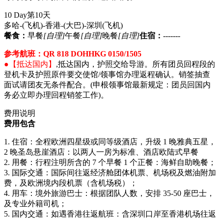
10 Day
第10天
多哈-(飞机)-香港-(大巴)-深圳
(飞机)
餐食：
早餐
[自理]
午餐
[自理]
晚餐
[自理]
住宿：
-------
参考航班：QR 818 DOHHKG 0150/1505
●【抵达国内】
,抵达国内，护照交给导游。所有团员回程段的
登机卡及护照原件要交使馆/领事馆办理返程确认。销签抽查
面试请团友无条件配合。(申根领事馆最新规定：团员回国内
务必立即办理回程销签工作)。
费用说明
费用包含
1. 住宿：全程欧洲四星级或同等级酒店，升级 1 晚雅典五星，
2 晚圣岛悬崖酒店：以两人一房为标准、酒店欧陆式早餐
2. 用餐：行程注明所含的 7 个早餐 1 个正餐：海鲜自助晚餐；
3. 国际交通：国际间往返经济舱团体机票、机场税及燃油附加
费，及欧洲境内段机票（含机场税）；
4. 用车：境外旅游巴士：根据团队人数，安排 35-50 座巴士，
及专业外籍司机；
5. 国内交通：如遇香港往返航班：含深圳口岸至香港机场往返