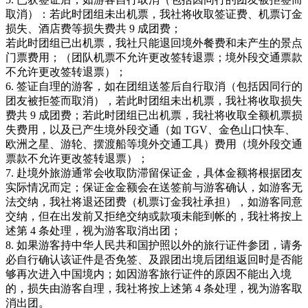
取消）：若此时团组未出机票，我社将收取签证费、机票订金
损失、酒店费等损失费共 9 成团费；
若此时团组已出机票，我社只能退回境外餐费和未产生的景点
门票费用；（团队机票不允许更改签转退票；境外段交通票款
不允许更改签转退票）；
6. 签证自理的游客，如在团组送签后自行取消（包括因同行的
团友被拒签而取消），若此时团组未出机票，我社将收取损失
费共 9 成团费；若此时团组已出机票，我社将收取全额机票损
失费用，以及已产生境外段交通（如 TGV、金色山口快车、
欧洲之星、游轮、摆渡船等境外交通工具）费用（境外段交通
票款不允许更改签转退票）；
7. 赴境外旅游通常会收取防滞留保证金，具体金额将根据团友
实际情况而定；保证金金额会在送签前与游客确认，如游客无
法交纳，我社将退还团费（机票订金我社承担），如游客同意
交纳，但在出发前又拒绝交纳或款项未能到帐的，我社将按上
述第 4 条处理，视为游客取消出团；
8. 如果游客持中华人民共和国护照以外的旅行证件参团，请务
必自行确认该证件是否免签、及跟团出境后团组返回时是否能
够再次进入中国境内；如因游客旅行证件的原因不能出入境
的，损失由游客自理，我社将按上述第 4 条处理，视为游客取
消出团。