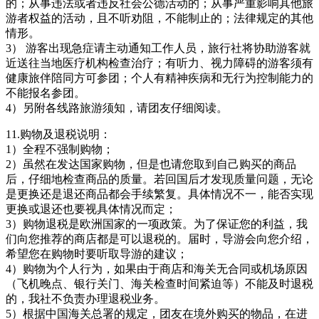
的；从事违法或者违反社会公德活动的；从事严重影响其他旅
游者权益的活动，且不听劝阻，不能制止的；法律规定的其他
情形。
3） 游客出现急症请主动通知工作人员，旅行社将协助游客就
近送往当地医疗机构检查治疗；有听力、视力障碍的游客须有
健康旅伴陪同方可参团；个人有精神疾病和无行为控制能力的
不能报名参团。
4）另附各线路旅游须知，请团友仔细阅读。
11.购物及退税说明：
1）全程不强制购物；
2）虽然在发达国家购物，但是也请您取到自己购买的商品
后，仔细地检查商品的质量。若回国后才发现质量问题，无论
是更换还是退还商品都会手续繁复。具体情况不一，能否实现
更换或退还也要视具体情况而定；
3）购物退税是欧洲国家的一项政策。为了保证您的利益，我
们向您推荐的商店都是可以退税的。届时，导游会向您介绍，
希望您在购物时要听取导游的建议；
4）购物为个人行为，如果由于商店和海关无合同或机场原因
（飞机晚点、银行关门、海关检查时间紧迫等）不能及时退税
的，我社不负责办理退税业务。
5）根据中国海关总署的规定，团友在境外购买的物品，在进