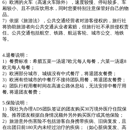
6）欧洲的火车（高速火车除外），速度较慢、停站较多、车
厢较小、且不供应饮用水，同时您要特别注意保管好自己的物
品。
7）依据《旅游法》，公共交通经营者对游客侵权的，旅行社
将协助旅游者向公共交通从业者索赔，但旅行社不承担侵权责
任。公共交通包括航空、铁路、航运客轮、城市公交、地铁
等。
4.退餐说明：
1）餐费标准：希腊五菜一汤退7欧元每人每餐，六菜一汤退8
欧元每人每餐；
2）欧洲部分城市、城镇没有中式餐厅，将退团友餐费；
3）欧洲有些城市的中餐厅不接待团队用餐，将退团友餐费；
4）团队行程用餐时间在高速公路休息站，无法安排中餐厅用
餐, 将退团友餐费；
5.保险说明：
1）我社为办理ADS团队签证的团友购买30万境外医疗住院保
险。推荐团友根据自身情况额外另外购买医疗或其他保险；
2）旅游意外伤害险不包括游客自身携带疾病、旧病复发，且
在出团日前180天内未经过治疗的疾病；（如心脏病复发、高