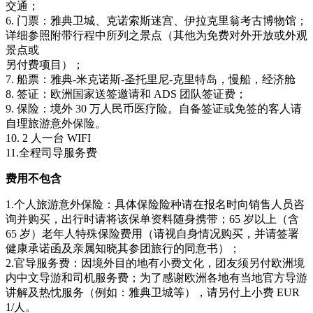
交通；
6. 门票：雅典卫城、克诺索斯迷宫、伊拉克里翁考古博物馆；
详细参照附带行程中所列之景点（其他为免费对外开放或外观
景点或
另付费项目）；
7. 船票：雅典-米克诺斯-圣托里尼-克里特岛，慢船，经济舱
8. 签证：欧洲国家送签邀请和 ADS 团队签证费；
9. 保险：境外 30 万人民币医疗险。自备签证或免签的客人请
自理旅游意外保险。
10. 2 人一台 WIFI
11.全程司导服务费
费用不包含
1.个人旅游意外保险：具体保险险种请在报名时向销售人员咨
询并购买，出行时请将该保单资料随身携带；65 岁以上（含
65 岁）老年人特殊保险费用（请视自身情况购买，并请签署
健康承诺函及亲属知晓其参团旅行的同意书）；
2.官导服务费：因境外目的地有小费文化，团友须另付欧洲境
内中文导游和司机服务费；为了感谢欧洲各地有当地官方导游
讲解及热忱服务（例如：雅典卫城等），请另付上小费 EUR
1/人。