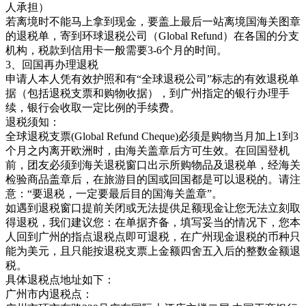
人承担）
若离境时不能马上拿到现金，要盖上最后一站离境国海关图章
的退税单，寄到环球退税公司（Global Refund）在各国的分支
机构，税款到信用卡一般需要3-6个月的时间。
3、回国再办理退税
申请人本人凭有效护照和有“全球退税公司”标志的有效退税单
据（包括退税支票和购物收据），到广州指定的银行办理手
续，银行会收取一定比例的手续费。
退税须知：
全球退税支票(Global Refund Cheque)必须是购物当月加上1到3
个月之内离开欧洲时，由海关盖章后方可生效。在回国登机
前，团友必须到海关退税窗口出示所购物品及退税单，经海关
检验商品盖章后，在旅游目的国或回国都是可以退税的。请注
意：“要退税，一定要最后目的国海关盖章”。
如遇到退税窗口提前关闭或无法提供足额现金让您无法立刻取
得退税，我们建议您：在单据齐备，填写妥当的情况下，您本
人回到广州的指点退税点即可退税，在广州现金退税的币种只
能为美元，且只能按退税支票上金额四舍五入后的整数金额退
税。
具体退税点地址如下：
广州市内退税点：