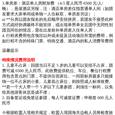
3.单房差：酒店单人房附加费 （4-5 星人民币 6500 元/人/
晚），悬崖酒店另报，注：酒店单房差仅指普通单人间（如团
友要求大床单间或单独一人住标双，单房差另议）；
a) **分房以团友报名的先后顺序安排拼房，若团友不接受此种
方式或经协调最终不能安排，或出现单男单女且团中无同性别
团员同住的情况，需在出发前补单房差入住单人房；
4. 行程表费用包含项目以外或未提及活动项目所需的费用，例
如行程不含的特殊门票、特殊交通、酒店内的私人消费等费用
温馨提示
特殊情况费用说明
1. 儿童不占床：回团当日不足 5 岁的儿童可以安排不占床，团
费可减 6500 元人民币。此收费提供机位、车位、餐位行程费
用包含景点的门票，不提供住宿床位。一间双标房最多只能接
纳一位不占床的小童。儿童若占床位，则按照成人标准收费。
**若一个大人带一个 5 岁以下儿童参团，则须住一标间，以免
给其他游客休息造成不便；
2. 自备签证或免签证参团，每人可减签证费：申根签 600 元人
民币
※根据欧盟入境相关规定，欧盟入境国海关边检人员将检查旅