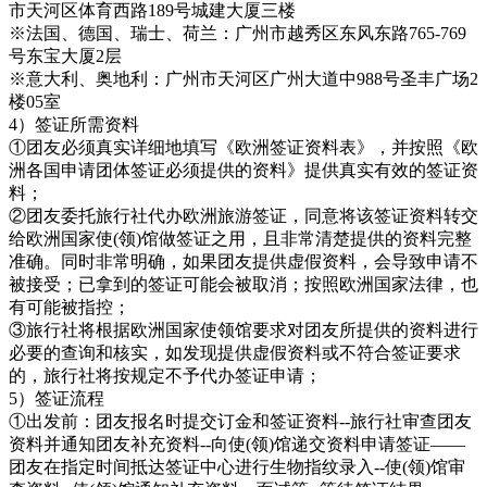
市天河区体育西路189号城建大厦三楼
※法国、德国、瑞士、荷兰：广州市越秀区东风东路765-769
号东宝大厦2层
※意大利、奥地利：广州市天河区广州大道中988号圣丰广场2
楼05室
4）签证所需资料
①团友必须真实详细地填写《欧洲签证资料表》，并按照《欧
洲各国申请团体签证必须提供的资料》提供真实有效的签证资
料；
②团友委托旅行社代办欧洲旅游签证，同意将该签证资料转交
给欧洲国家使(领)馆做签证之用，且非常清楚提供的资料完整
准确。同时非常明确，如果团友提供虚假资料，会导致申请不
被接受；已拿到的签证可能会被取消；按照欧洲国家法律，也
有可能被指控；
③旅行社将根据欧洲国家使领馆要求对团友所提供的资料进行
必要的查询和核实，如发现提供虚假资料或不符合签证要求
的，旅行社将按规定不予代办签证申请；
5）签证流程
①出发前：团友报名时提交订金和签证资料--旅行社审查团友
资料并通知团友补充资料--向使(领)馆递交资料申请签证——
团友在指定时间抵达签证中心进行生物指纹录入--使(领)馆审