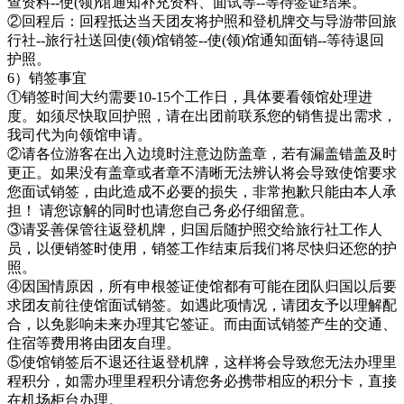
查资料--使(领)馆通知补充资料、面试等--等待签证结果。
②回程后：回程抵达当天团友将护照和登机牌交与导游带回旅
行社--旅行社送回使(领)馆销签--使(领)馆通知面销--等待退回
护照。
6）销签事宜
①销签时间大约需要10-15个工作日，具体要看领馆处理进
度。如须尽快取回护照，请在出团前联系您的销售提出需求，
我司代为向领馆申请。
②请各位游客在出入边境时注意边防盖章，若有漏盖错盖及时
更正。如果没有盖章或者章不清晰无法辨认将会导致使馆要求
您面试销签，由此造成不必要的损失，非常抱歉只能由本人承
担！ 请您谅解的同时也请您自己务必仔细留意。
③请妥善保管往返登机牌，归国后随护照交给旅行社工作人
员，以便销签时使用，销签工作结束后我们将尽快归还您的护
照。
④因国情原因，所有申根签证使馆都有可能在团队归国以后要
求团友前往使馆面试销签。如遇此项情况，请团友予以理解配
合，以免影响未来办理其它签证。而由面试销签产生的交通、
住宿等费用将由团友自理。
⑤使馆销签后不退还往返登机牌，这样将会导致您无法办理里
程积分，如需办理里程积分请您务必携带相应的积分卡，直接
在机场柜台办理。