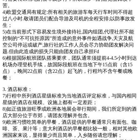
苦。
4)欧盟交通局有规定:所有相关的旅游车每天行车时间不得超
过八小时.敬请团员们配合导游及司机的全程安排;以防事故发
生；
5)在当前形式下容易发生境外接待社,国内组团,代理社所不能
控制的“不可抗拒原因”所造成的意外事件如遇战争,天灾及航
空公司停运或破产,旅行社的工作人员会尽力协助团友解决问
题.但由此造成的损失只能由团友自己承担Fd
6)根据国际航班团队搭乘要求，团队通常须提前4-4.5小时到达
机场办理登机手续，故国际段航班在当地下午15点前（含15
点），晚间22点前（含22点）起飞的，行程均不含午餐或晚
餐；
3. 酒店标准：
7)行程中所列酒店星级标准为当地酒店评定标准，与国内相同
星级的酒店在规模、设施上都有一定差距；
8)如正值旅游旺季或欧洲各地展会举行期间，我们所定到的酒
店大部分位于市郊，请团友理解并包含。
9)欧洲习惯吃简单的早餐，酒店提供的早餐通常只有面包、咖
啡、茶、果汁等；意大利酒店的早餐都比较一般，相对其他欧
洲国家来说，显得量少而且简单，入乡随俗请您理解；