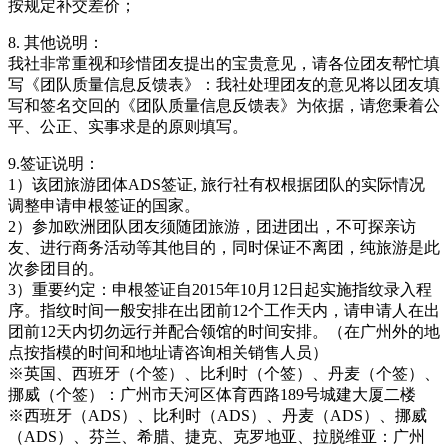
按规定补交差价；
8. 其他说明：
我社非常重视和珍惜团友提出的宝贵意见，请各位团友帮忙填
写《团队质量信息反馈表》：我社处理团友的意见将以团友填
写和签名交回的《团队质量信息反馈表》为依据，请您秉着公
平、公正、实事求是的原则填写。
9.签证说明：
1）该团旅游团体ADS签证, 旅行社有权根据团队的实际情况
调整申请申根签证的国家。
2）参加欧洲团队团友须随团旅游，团进团出，不可探亲访
友、进行商务活动等其他目的，同时保证不离团，纯旅游是此
次参团目的。
3）重要约定：申根签证自2015年10月12日起实施指纹录入程
序。指纹时间一般安排在出团前12个工作天内，请申请人在出
团前12天内切勿远行并配合领馆的时间安排。（在广州外的地
点按指模的时间和地址请咨询相关销售人员）
※英国、西班牙（个签）、比利时（个签）、丹麦（个签）、
挪威（个签）：广州市天河区体育西路189号城建大厦二楼
※西班牙（ADS）、比利时（ADS）、丹麦（ADS）、挪威
（ADS）、芬兰、希腊、捷克、克罗地亚、拉脱维亚：广州