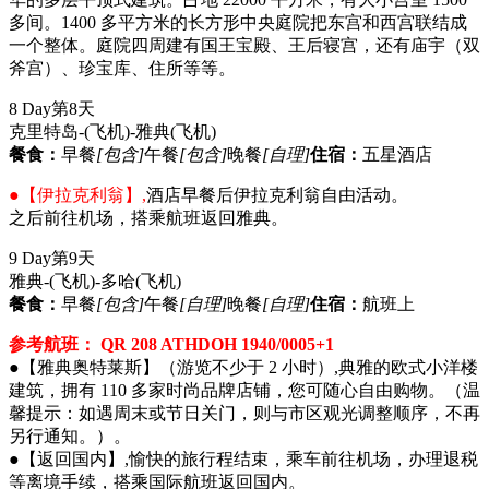
多间。1400 多平方米的长方形中央庭院把东宫和西宫联结成
一个整体。庭院四周建有国王宝殿、王后寝宫，还有庙宇（双
斧宫）、珍宝库、住所等等。
8 Day
第8天
克里特岛-(飞机)-雅典
(飞机)
餐食：
早餐
[包含]
午餐
[包含]
晚餐
[自理]
住宿：
五星酒店
●【伊拉克利翁】,
酒店早餐后伊拉克利翁自由活动。
之后前往机场，搭乘航班返回雅典。
9 Day
第9天
雅典-(飞机)-多哈
(飞机)
餐食：
早餐
[包含]
午餐
[自理]
晚餐
[自理]
住宿：
航班上
参考航班： QR 208 ATHDOH 1940/0005+1
●【雅典奥特莱斯】（游览不少于 2 小时）,典雅的欧式小洋楼
建筑，拥有 110 多家时尚品牌店铺，您可随心自由购物。（温
馨提示：如遇周末或节日关门，则与市区观光调整顺序，不再
另行通知。）。
●【返回国内】,愉快的旅行程结束，乘车前往机场，办理退税
等离境手续，搭乘国际航班返回国内。