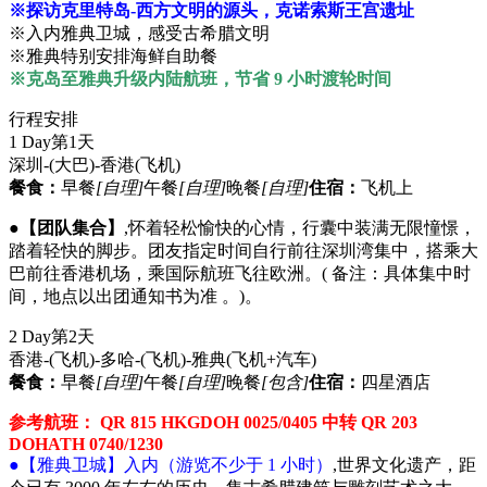
※探访克里特岛-西方文明的源头，克诺索斯王宫遗址
※入内雅典卫城，感受古希腊文明
※雅典特别安排海鲜自助餐
※克岛至雅典升级内陆航班，节省 9 小时渡轮时间
行程安排
1 Day
第1天
深圳-(大巴)-香港
(飞机)
餐食：
早餐
[自理]
午餐
[自理]
晚餐
[自理]
住宿：
飞机上
●【团队集合】
,怀着轻松愉快的心情，行囊中装满无限憧憬，
踏着轻快的脚步。团友指定时间自行前往深圳湾集中，搭乘大
巴前往香港机场，乘国际航班飞往欧洲。( 备注：具体集中时
间，地点以出团通知书为准 。)。
2 Day
第2天
香港-(飞机)-多哈-(飞机)-雅典
(飞机+汽车)
餐食：
早餐
[自理]
午餐
[自理]
晚餐
[包含]
住宿：
四星酒店
参考航班： QR 815 HKGDOH 0025/0405 中转 QR 203
DOHATH 0740/1230
●【雅典卫城】入内（游览不少于 1 小时）
,世界文化遗产，距