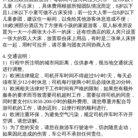
儿童（不占床），具体费用根据所报团队情况而定，8岁以下
且1.2米以下小童可做不占床安排；若一位大人带一位8岁以下
儿童参团，建议住一标间，以免给其他游客休息造成不便；
18)欧洲部分酒店为了方便有小孩的家庭游客，双人标准房设
置为一大一小两张大小不一的床；还有些酒店的双人房只设置
一张大的双人大床，放置双份床上用品，有时是二张单人床拼
在一起，用时可拉开，请尽量与团友共同协商入住
4. 交通说明：
1）行程中所注明的城市间距离，仅供参考，视当地交通状况
进行调整。
2）欧洲法律规定，司机开车时间不得超过9小时/天，每天必
须有至少12小时休息；司机每行驶两小时后必须休息20分钟。
3）欧洲相关法律对于工作时间有严格的限制，如果您有额外
服务的要求而导致需要司机超时工作，需要征得司机的同意，
同时要支付EUR50-200/小时的额外费用。请您尊重并配合导
游司机的工作，请勿迟到，以便行程的顺利进行。
4）欧洲注重环保，为避免空气污染，规定司机停车时不许开
空调，请您谅解。
5）为了您的安全，请您在旅游车行驶途中，切勿随意走动，
如果因此造成的伤害，车公司不承担任何责任。