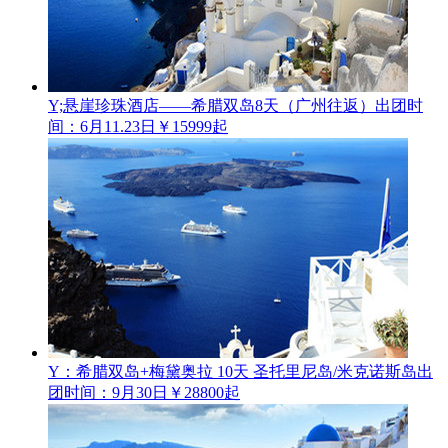
Y;悬崖珍珠酒店——希腊双岛8天（广州往返）
出团时
间：6月11.23日
￥15999起
Y：希腊双岛+梅黛奥拉 10天 圣托里尼岛/米克诺斯岛
出
团时间：9月30日
￥28800起