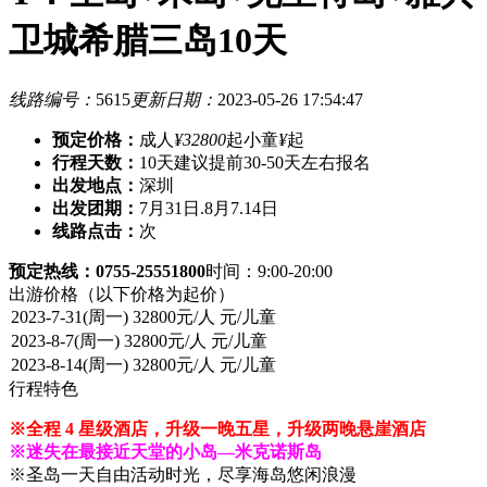
卫城希腊三岛10天
线路编号：
5615
更新日期：
2023-05-26 17:54:47
预定价格：
成人
¥32800
起
小童
¥
起
行程天数：
10天
建议提前30-50天左右报名
出发地点：
深圳
出发团期：
7月31日.8月7.14日
线路点击：
次
预定热线：0755-25551800
时间：9:00-20:00
出游价格
（以下价格为起价）
行程特色
※全程 4 星级酒店，升级一晚五星，升级两晚悬崖酒店
※迷失在最接近天堂的小岛—米克诺斯岛
※圣岛一天自由活动时光，尽享海岛悠闲浪漫