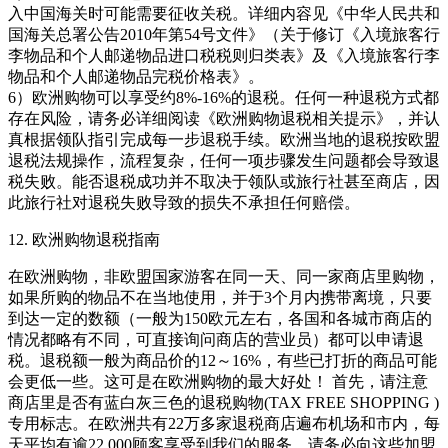
入中国海关时可能需要征收关税。详细内容见《中华人民共和
国海关总署公告2010年第54号文件》（关于修订《入境旅客行
李物品和个人邮递物品进口税税则归类表》及《入境旅客行李
物品和个人邮递物品完税价格表》。
6）欧洲购物可以享受约8%-16%的退税。任何一种退税方式都
存在风险，请务必详细阅读《欧洲购物退税相关提示》，并认
真根据领队指引完成每一步退税手续。欧洲当地的退税按欧盟
退税法规操作，流程复杂，任何一项步骤发生问题都会导致退
税失败。能否退税成功并不取决于领队或旅行社甚至商店，因
此旅行社对退税失败导致的损失不承担任何赔偿。
12. 欧洲购物退税指南
在欧洲购物，非欧盟国家游客在同一天、同一家商店里购物，
如果所购的物品不在当地使用，并于3个月内携带离境，只要
到达一定的数额（一般为150欧元左右，各国和各城市商店的
情况都略有不同，可直接询问商店的营业员）都可以申请退
税。退税额一般为商品价的12～16%，有些已打折的商品可能
会更低一些。这可是在欧洲购物的最大好处！ 首先，请注意
商店里是否有蓝白灰三色的退税购物(TAX FREE SHOPPING )
专用标志。在欧洲共有22万多家退税商店遍布机场和市内，每
天平均有逾22,000顾客享受到我们的服务。请务必向这些加盟