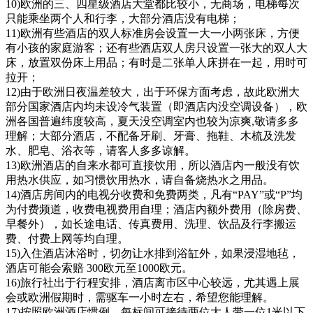
10)欧洲的三、四星级酒店大堂都比较小，无商场，电梯每次
只能乘坐两个人和行李，大部分酒店没有电梯；
11)欧洲有些酒店的双人标准房会设置一大一小两张床，方便
有小孩的家庭游客；还有些酒店双人房只设置一张大的双人大
床，放置双份床上用品；有时是二张单人床拼在一起，用时可
拉开；
12)由于欧洲日夜温差较大，出于环保方面考虑，故此欧洲大
部分国家酒店内均未设冷气装置（即酒店内没空调设备），欧
洲各国普遍纬度较高，夏天没空调室内也较为凉爽,敬请多多
理解；大部分酒店，不配备牙刷、牙膏、拖鞋、木梳及洗发
水、肥皂、浴衣等，请客人多多谅解。
13)欧洲酒店的自来水都可直接饮用，所以酒店内一般没有饮
用热水供应，如习惯饮用热水，请自备烧热水之用品。
14)酒店房间内的电视分收费和免费两类，凡有“PAY”或“P”均
为付费频道，收费电视费用自理；酒店内额外费用（除房费、
早餐外），如长途电话、传真费用、洗理、饮品及行李搬运
费、付费上网等均自理。
15)入住酒店沐浴时，切勿让水排到浴缸外，如果浸湿地毡，
酒店可能会索赔 300欧元至1000欧元。
16)旅行社出于行程安排，酒店离市区中心较远，尤其遇上展
会或欧洲假期时，需驱车一小时左右，希望您能理解。
17)按照欧洲酒店惯例，每标间可接待两位大人带一位1米以下