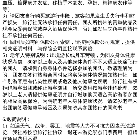
血压、糖尿病并发症、移植手术复发、孕妇、精神病发作等
等）；
3）请团友自行购买旅游行李险，旅客如果发生丢失行李和财
产损失，旅行社无法承担任何责任。团友所携带的贵重物品及
现金应妥善保管或存入酒店保险箱。否则如发生失窃事件旅行
社不承担任何责任。
4）回国后如需向保险公司索赔，请按照保险公司规定，提供
相关证明材料，与保险公司直接联系索赔。
5）老年人特别说明：出境游长线舟车劳顿，为团友身体健康
状况考虑，80岁以上老人及其他身体条件不不太适宜长途飞行
的团友，请权衡自身身体条件选择参加的团队。敬请理解为
盼。团友在签订旅游合同时应将实际身体情况告知旅行社，如
个别游客患有传染性疾病或危及他人健康之疾病，旅行社有权
拒绝游客出团或终止游客随团，所交费用按游客违约处理。65
岁以上老人请提供健康证明并自行增加购买适合高龄游客参团
的相应高额保险。为明确老年人身体健康状况，请65岁老年人
出团前签署健康承诺函及亲属知晓其参团旅行的同意书
6.退费说明：
1）如遇天气、战争、罢工、地震等人力不可抗力因素无法游
览，我社将按照旅行社协议，退还未游览景点门票费用，但赠
送项目费用不退；