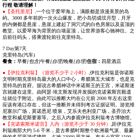
行程 敬请理解！
●【圣托里尼】,
一个位于爱琴海上，满眼都是浪漫美景的岛
屿。3000 多年前的一次火山爆发，把小岛切成弦月型，月牙
的内侧都是悬崖，悬崖上建起了洞穴式的白色房屋以及蓝顶的
教堂。以爱琴海为背景的白墙蓝顶，让世界游客心驰神往。之
后前往码头，搭乘渡轮前往克里特岛。
7 Day
第7天
克里特岛
(汽车)
餐食：
早餐
[包含]
午餐
[自理]
晚餐
[自理]
住宿：
四星酒店
●【伊拉克利翁】（游览不少于 2 小时）
,伊拉克利翁是弥诺斯
文明时期克里特岛最大的人口中心，希腊第五大城市，也是克
里特岛的首府。据说古希腊神话中米诺斯王的王宫，米诺斯迷
宫就建在这里。由阿瑟·埃文斯发现并发掘的克诺索斯宫殿遗
址就位于附近。由此可以推断大约在公元前 2000 年左右这里
应该有港口存在，但这一推断并未得到考古证据证明。游览维
尼塞尔广场，莫诺悉尼 喷泉，艾乐夫色利亚广场，圣乔治大
教堂和威尼斯要塞等。之后入内参观伊拉克利翁考古博物馆。
●【克诺索斯米诺宫】入内（游览不少于 30 分钟）
,距伊拉克
利翁南部大约 5-6 千米，是古希腊时期整个欧洲最气派、最豪
华的多层平顶式建筑。占地 22000 平方米，有大小宫室 1500