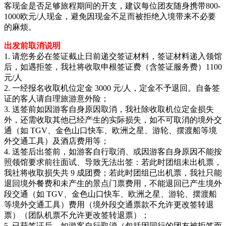
客现金是否足够旅程期间的开支，建议每位团友随身携带800-
1000欧元/人现金，避免因现金不足而被拒绝入境带来不必要
的麻烦。
出发前取消说明
1. 请您务必在签证截止日前递交签证材料，签证材料递入领馆
后，如遇拒签，我社将收取申根签证费（含签证服务费）1100
元/人
2. 一经报名收取机位定金 3000 元/人，定金不予退回。自备签
证的客人请自理旅游意外险；
3. 送签前如因游客自身原因取消，我社除收取机位定金损失
外，还需收取其他已经产生的实际损失，如不可取消的境外交
通（如 TGV、金色山口快车、欧洲之星、游轮、摆渡船等境
外交通工具）及酒店费用等；
4. 送签后出签前，如游客自行取消、或因游客自身原因不能按
照领馆要求前往面试、导致无法出签：若此时团组未出机票，
我社将收取损失共 9 成团费；若此时团组已出机票，我社只能
退回境外餐费和未产生的景点门票费用，不能退回已产生境外
段交通（如 TGV、金色山口快车、欧洲之星、游轮、摆渡船
等境外交通工具）费用（境外段交通票款不允许更改签转退
票）（团队机票不允许更改签转退票）；
5. 已获签证后，如游客自行取消（包括因同行的团友被拒签而