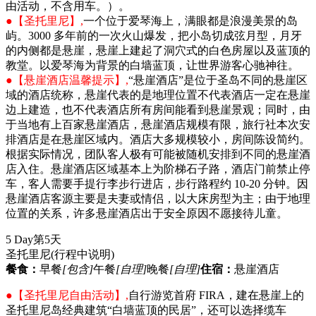
由活动，不含用车。）。
●【圣托里尼】,
一个位于爱琴海上，满眼都是浪漫美景的岛
屿。3000 多年前的一次火山爆发，把小岛切成弦月型，月牙
的内侧都是悬崖，悬崖上建起了洞穴式的白色房屋以及蓝顶的
教堂。以爱琴海为背景的白墙蓝顶，让世界游客心驰神往。
●【悬崖酒店温馨提示】,
“悬崖酒店”是位于圣岛不同的悬崖区
域的酒店统称，悬崖代表的是地理位置不代表酒店一定在悬崖
边上建造，也不代表酒店所有房间能看到悬崖景观；同时，由
于当地有上百家悬崖酒店，悬崖酒店规模有限，旅行社本次安
排酒店是在悬崖区域内。酒店大多规模较小，房间陈设简约。
根据实际情况，团队客人极有可能被随机安排到不同的悬崖酒
店入住。悬崖酒店区域基本上为阶梯石子路，酒店门前禁止停
车，客人需要手提行李步行进店，步行路程约 10-20 分钟。因
悬崖酒店客源主要是夫妻或情侣，以大床房型为主；由于地理
位置的关系，许多悬崖酒店出于安全原因不愿接待儿童。
5 Day
第5天
圣托里尼
(行程中说明)
餐食：
早餐
[包含]
午餐
[自理]
晚餐
[自理]
住宿：
悬崖酒店
●【圣托里尼自由活动】,
自行游览首府 FIRA，建在悬崖上的
圣托里尼岛经典建筑“白墙蓝顶的民居”，还可以选择缆车