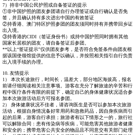
7）持非中国公民护照或自备签证的提示
①非中国护照的团友参团请自行办理签证或自行确认是否免
签，并且确认持有多次进出中国的有效签证
②持香港、澳门特区护照参团的团友须同时持有并携带回乡证
出入境。
③持香港的CIDI（签证身份书）或持中国护照同时拥有其他
国家长居权的团友，请自备签证后参团。
**以上“签证提示”仅供团友参考，是否符合免签条件由团友根
据该国使领馆提供的信息予以确认，并按照相关指引自行负责
出入境手续的办理。
10. 友情提示
1） 本次长途旅行，时间长，温差大，部分地区海拔高，报名
前请仔细阅读相关注意事项。游客在充分了解旅途的辛苦和行
程中医疗条件有限的前提下，确定自己的身体健康状况适合参
加本次旅游活动后方可报名参团。
2） 身体健康状况不佳者，请咨询医生是否可以参加本次旅游
活动，根据自身情况备好常用药和急救药品，因自身疾病而引
起的后果，游客自行承担；旅游者有以下情形之一的，旅行社
可以解除合同：患有传染病等疾病，可能危害其他旅游者健康
和安全的；携带危害公共安全的物品且不同意交有关部门处理