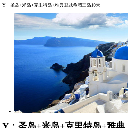
Y：圣岛+米岛+克里特岛+雅典卫城希腊三岛10天
Y：圣岛+米岛+克里特岛+雅典