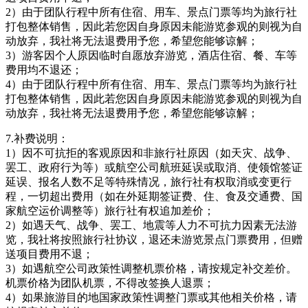
2）由于团队行程中所有住宿、用车、景点门票等均为旅行社
打包整体销售，因此若您因自身原因未能游览参观的则视为自
动放弃，我社将无法退费用予您，希望您能够谅解；
3）游客因个人原因临时自愿放弃游览，酒店住宿、餐、车等
费用均不退还；
4）由于团队行程中所有住宿、用车、景点门票等均为旅行社
打包整体销售，因此若您因自身原因未能游览参观的则视为自
动放弃，我社将无法退费用予您，希望您能够谅解；
7.补费说明：
1）因不可抗拒的客观原因和非旅行社原因（如天灾、战争、
罢工、政府行为等）或航空公司航班延误或取消、使领馆签证
延误、报名人数不足等特殊情况，旅行社有权取消或变更行
程，一切超出费用（如在外延期签证费、住、食及交通费、国
家航空运价调整等）旅行社有权追加差价；
2）如遇天气、战争、罢工、地震等人力不可抗力因素无法游
览，我社将按照旅行社协议，退还未游览景点门票费用，但赠
送项目费用不退；
3）如遇航空公司政策性调整机票价格，请按规定补交差价。
机票价格为团队机票，不得改签换人退票；
4）如果旅游目的地国家政策性调整门票或其他相关价格，请