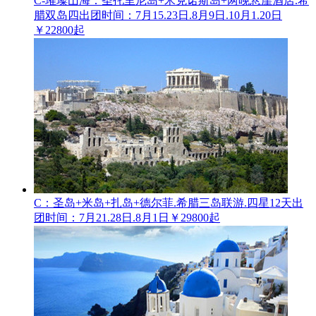
C-璀璨山海：圣托里尼岛+米克诺斯岛+两晚悬崖酒店.希
腊双岛四
出团时间：7月15.23日.8月9日.10月1.20日
￥22800起
C：圣岛+米岛+扎岛+德尔菲.希腊三岛联游.四星12天
出
团时间：7月21.28日.8月1日
￥29800起