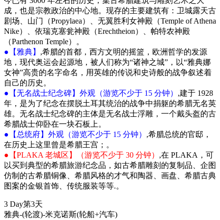
今已有 3000 年左右的历史，集古希腊建筑与雕刻艺术之大
成，也是宗教政治的中心地。现存的主要建筑有：卫城露天古
剧场、山门（Propylaea）、无翼胜利女神殿（Temple of Athena
Nike）、依瑞克塞瓮神殿（Erechtheion）、帕特农神殿
（Parthenon Temple）。
●【雅典】
,希腊的首都，西方文明的摇篮，欧洲哲学的发源
地，现代奥运会起源地，被人们称为“诸神之城”，以“雅典娜
女神”高贵的名字命名，用英雄的传说和史诗般的战争叙述着
自己的历史。
●【无名战士纪念碑】外观（游览不少于 15 分钟）
,建于 1928
年，是为了纪念在摆脱土耳其统治的战争中捐躯的希腊无名英
雄。无名战士纪念碑的主体是无名战士浮雕，一个戴头盔的古
希腊战士仰卧在一块石板上。
●【总统府】外观（游览不少于 15 分钟）
,希腊总统的官邸，
在历史上这里曾是希腊王宫；。
●【PLAKA 老城区】（游览不少于 30 分钟）
,在 PLAKA，可
以买到典型的希腊旅游纪念品，如古希腊雕刻的复制品、企图
仿制的古希腊铜像、希腊风格的才气和陶器、画盘、希腊古典
图案的金银首饰、传统服装等等.。
3 Day
第3天
雅典-(轮渡)-米克诺斯
(轮船+汽车)