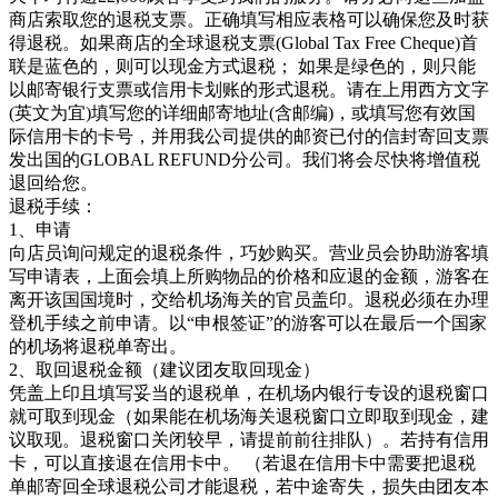
商店索取您的退税支票。正确填写相应表格可以确保您及时获
得退税。如果商店的全球退税支票(Global Tax Free Cheque)首
联是蓝色的，则可以现金方式退税； 如果是绿色的，则只能
以邮寄银行支票或信用卡划账的形式退税。请在上用西方文字
(英文为宜)填写您的详细邮寄地址(含邮编)，或填写您有效国
际信用卡的卡号，并用我公司提供的邮资已付的信封寄回支票
发出国的GLOBAL REFUND分公司。我们将会尽快将增值税
退回给您。
退税手续：
1、申请
向店员询问规定的退税条件，巧妙购买。营业员会协助游客填
写申请表，上面会填上所购物品的价格和应退的金额，游客在
离开该国国境时，交给机场海关的官员盖印。退税必须在办理
登机手续之前申请。以“申根签证”的游客可以在最后一个国家
的机场将退税单寄出。
2、取回退税金额（建议团友取回现金）
凭盖上印且填写妥当的退税单，在机场内银行专设的退税窗口
就可取到现金（如果能在机场海关退税窗口立即取到现金，建
议取现。退税窗口关闭较早，请提前前往排队）。若持有信用
卡，可以直接退在信用卡中。 （若退在信用卡中需要把退税
单邮寄回全球退税公司才能退税，若中途寄失，损失由团友本