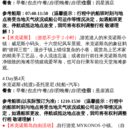
餐食：
早餐
[包含]
午餐
[自理]
晚餐
[自理]
住宿：
四星酒店
参考船期：07:40-11:50 （温馨提示：行程中的船班时刻与地
点将受当地天气状况或船公司运作等情况决定，如遇船班更
改、停航或抵达地点改变，我司将有权利调整行程 敬请理
解！）
●【米克诺斯】（游览不少于 2 小时）
,游览迷人的米克诺斯小
镇：威尼斯小码头、十六世纪风车景观、米克诺斯岛的象征鹈
鹕“彼得三世”，漫步于镇上错综复杂的小巷，观赏岛上艺术家
的精美手工艺品，令人流连忘返；或者自行前往米克诺斯岛纯
净细致的海滩尽情嬉戏爱琴海，也可自行乘车前往天堂海滩参
观。
4 Day
第4天
米克诺斯-(轮渡)-圣托里尼
(轮船+汽车)
餐食：
早餐
[包含]
午餐
[自理]
晚餐
[自理]
住宿：
悬崖酒店
参考船班(以实际预订为准)：1210-1530 （温馨提示：行程中
的船班时刻与地点将受当地天气状况或船公司运作等情况决
定，如遇船班更改、停航或抵达地点改变，我司将有权利调整
行程 敬请理解！
●【米克诺斯岛自由活动】,
自行游览 MYKONOS 小镇。（自