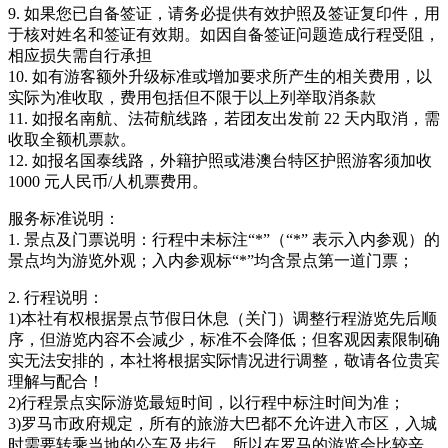
9. 如果您已自备签证，请务必提供有效护照及签证复印件，用
于核对姓名和签证有效期。如因自备签证问题造成行程受阻，
相应损失需自行承担
10. 如有游客额外升级标准或增加要求所产生的相关费用，以
实际为准收取，费用包括但不限于以上列举取消条款
11. 如报名南航、法荷航线路，若团友出发前 22 天内取消，需
收取全额机票款。
12. 如报名国泰线路，外籍护照或港澳台特区护照游客须加收
1000 元人民币/人机票费用。
服务标准说明：
1. 景点及门票说明：行程中未标注“*”（“*” 表示入内参观）的
景点均为游览外观；入内参观标“*”均含景点第一道门票；
2. 行程说明：
1)本社有权根据景点节假日休息（关门）调整行程游览先后顺
序，但游览内容不会减少，标准不会降低；但客观因素限制确
实无法安排的，本社将根据实际情况进行调整，敬请各位贵宾
理解与配合！
2)行程景点实际游览最短时间，以行程中标注时间为准；
3)罗马市政府规定，所有的旅游大巴都不允许进入市区，入城
时需要转乘当地的公车及步行，所以在罗马的游览会比较辛