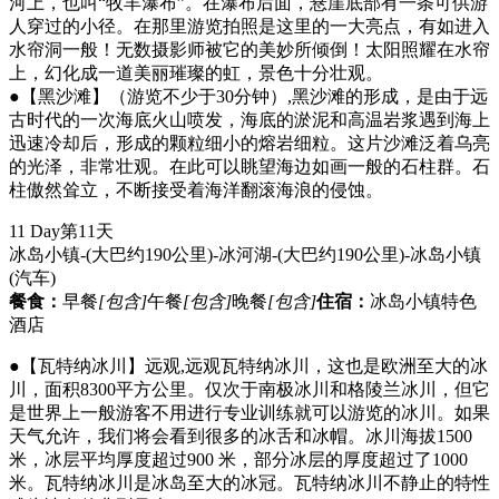
河上，也叫“牧羊瀑布”。在瀑布后面，悬崖底部有一条可供游
人穿过的小径。在那里游览拍照是这里的一大亮点，有如进入
水帘洞一般！无数摄影师被它的美妙所倾倒！太阳照耀在水帘
上，幻化成一道美丽璀璨的虹，景色十分壮观。
●【黑沙滩】（游览不少于30分钟）,黑沙滩的形成，是由于远
古时代的一次海底火山喷发，海底的淤泥和高温岩浆遇到海上
迅速冷却后，形成的颗粒细小的熔岩细粒。这片沙滩泛着乌亮
的光泽，非常壮观。在此可以眺望海边如画一般的石柱群。石
柱傲然耸立，不断接受着海洋翻滚海浪的侵蚀。
11 Day
第11天
冰岛小镇-(大巴约190公里)-冰河湖-(大巴约190公里)-冰岛小镇
(汽车)
餐食：
早餐
[包含]
午餐
[包含]
晚餐
[包含]
住宿：
冰岛小镇特色
酒店
●【瓦特纳冰川】远观,远观瓦特纳冰川，这也是欧洲至大的冰
川，面积8300平方公里。仅次于南极冰川和格陵兰冰川，但它
是世界上一般游客不用进行专业训练就可以游览的冰川。如果
天气允许，我们将会看到很多的冰舌和冰帽。冰川海拔1500
米，冰层平均厚度超过900 米，部分冰层的厚度超过了1000
米。瓦特纳冰川是冰岛至大的冰冠。瓦特纳冰川不静止的特性