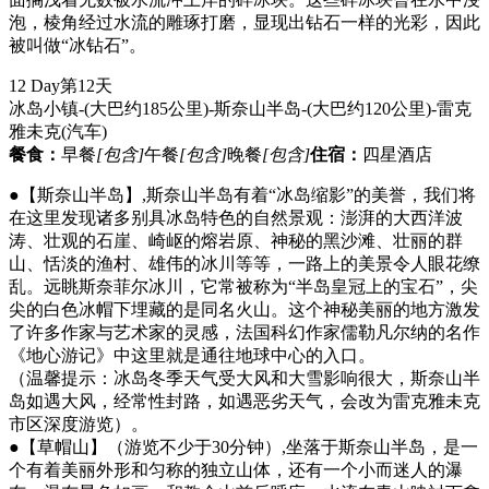
泡，棱角经过水流的雕琢打磨，显现出钻石一样的光彩，因此
被叫做“冰钻石”。
12 Day
第12天
冰岛小镇-(大巴约185公里)-斯奈山半岛-(大巴约120公里)-雷克
雅未克
(汽车)
餐食：
早餐
[包含]
午餐
[包含]
晚餐
[包含]
住宿：
四星酒店
●【斯奈山半岛】,斯奈山半岛有着“冰岛缩影”的美誉，我们将
在这里发现诸多别具冰岛特色的自然景观：澎湃的大西洋波
涛、壮观的石崖、崎岖的熔岩原、神秘的黑沙滩、壮丽的群
山、恬淡的渔村、雄伟的冰川等等，一路上的美景令人眼花缭
乱。远眺斯奈菲尔冰川，它常被称为“半岛皇冠上的宝石”，尖
尖的白色冰帽下埋藏的是同名火山。这个神秘美丽的地方激发
了许多作家与艺术家的灵感，法国科幻作家儒勒凡尔纳的名作
《地心游记》中这里就是通往地球中心的入口。
（温馨提示：冰岛冬季天气受大风和大雪影响很大，斯奈山半
岛如遇大风，经常性封路，如遇恶劣天气，会改为雷克雅未克
市区深度游览）。
●【草帽山】（游览不少于30分钟）,坐落于斯奈山半岛，是一
个有着美丽外形和匀称的独立山体，还有一个小而迷人的瀑