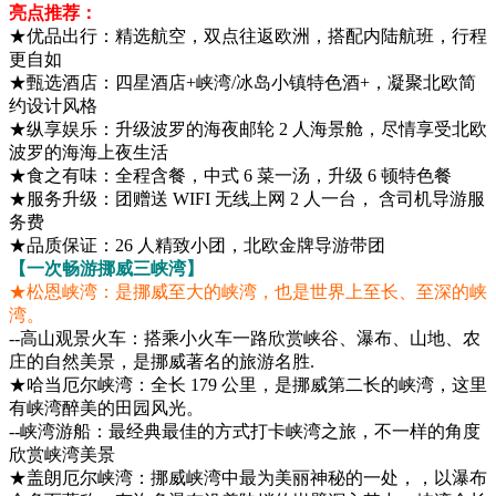
亮点推荐：
★优品出行：精选航空，双点往返欧洲，搭配内陆航班，行程
更自如
★甄选酒店：四星酒店+峡湾/冰岛小镇特色酒+，凝聚北欧简
约设计风格
★纵享娱乐：升级波罗的海夜邮轮 2 人海景舱，尽情享受北欧
波罗的海海上夜生活
★食之有味：全程含餐，中式 6 菜一汤，升级 6 顿特色餐
★服务升级：团赠送 WIFI 无线上网 2 人一台， 含司机导游服
务费
★品质保证：26 人精致小团，北欧金牌导游带团
【一次畅游挪威三峡湾】
★松恩峡湾：是挪威至大的峡湾，也是世界上至长、至深的峡
湾。
--高山观景火车：搭乘小火车一路欣赏峡谷、瀑布、山地、农
庄的自然美景，是挪威著名的旅游名胜.
★哈当厄尔峡湾：全长 179 公里，是挪威第二长的峡湾，这里
有峡湾醉美的田园风光。
--峡湾游船：最经典最佳的方式打卡峡湾之旅，不一样的角度
欣赏峡湾美景
★盖朗厄尔峡湾：挪威峡湾中最为美丽神秘的一处，，以瀑布