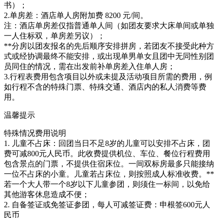
书）；
2.单房差：酒店单人房附加费 8200 元/间。
注：酒店单房差仅指普通单人间（如团友要求大床单间或单独
一人住标双，单房差另议）；
**分房以团友报名的先后顺序安排拼房，若团友不接受此种方
式或经协调最终不能安排，或出现单男单女且团中无同性别团
员同住的情况，需在出发前补单房差入住单人房；
3.行程表费用包含项目以外或未提及活动项目所需的费用，例
如行程不含的特殊门票、特殊交通、酒店内的私人消费等费
用。
温馨提示
特殊情况费用说明
1. 儿童不占床：回团当日不足8岁的儿童可以安排不占床，团
费可减800元人民币。此收费提供机位、车位、餐位行程费用
包含景点的门票，不提供住宿床位。一间双标房最多只能接纳
一位不占床的小童。儿童若占床位，则按照成人标准收费。**
若一个大人带一个8岁以下儿童参团，则须住一标间，以免给
其他游客休息造成不便；
2. 自备签证或免签证参团，每人可减签证费：申根签600元人
民币