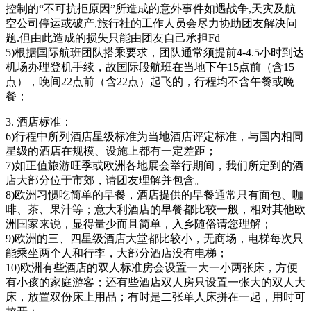
控制的“不可抗拒原因”所造成的意外事件如遇战争,天灾及航
空公司停运或破产,旅行社的工作人员会尽力协助团友解决问
题.但由此造成的损失只能由团友自己承担Fd
5)根据国际航班团队搭乘要求，团队通常须提前4-4.5小时到达
机场办理登机手续，故国际段航班在当地下午15点前（含15
点），晚间22点前（含22点）起飞的，行程均不含午餐或晚
餐；
3. 酒店标准：
6)行程中所列酒店星级标准为当地酒店评定标准，与国内相同
星级的酒店在规模、设施上都有一定差距；
7)如正值旅游旺季或欧洲各地展会举行期间，我们所定到的酒
店大部分位于市郊，请团友理解并包含。
8)欧洲习惯吃简单的早餐，酒店提供的早餐通常只有面包、咖
啡、茶、果汁等；意大利酒店的早餐都比较一般，相对其他欧
洲国家来说，显得量少而且简单，入乡随俗请您理解；
9)欧洲的三、四星级酒店大堂都比较小，无商场，电梯每次只
能乘坐两个人和行李，大部分酒店没有电梯；
10)欧洲有些酒店的双人标准房会设置一大一小两张床，方便
有小孩的家庭游客；还有些酒店双人房只设置一张大的双人大
床，放置双份床上用品；有时是二张单人床拼在一起，用时可