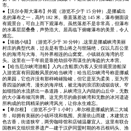
市。
●【沃尔令斯大瀑布】外观（游览不少于 15 分钟）,是挪威出
名的瀑布之一，高约 182 米。垂直落差达 145 米，瀑布侧面设
有观景台，可自上而下观瀑布。虽然落差不是非常高，但瀑布
的水幕层层叠叠，声势浩大。居高临下俯瞰瀑布的美景，令人
难忘。
●【埃德小镇】（游览不少于 30 分钟）,这里是挪威峡湾美丽
村庄的典型代表，过去是有雪山将之与世隔绝，仅以几百公里
长的海湾与大海、与外界相连的山窝窝。小镇就在海湾的尽
头。这里在一千年前是靠抢劫掠夺而谋生的海盗的大本营。
●【哈当厄尔峡湾游船】入内,(含船票)为客人安排观景游船深
入游览富有田园般风景的哈当峡湾：哈当厄尔峡湾号称是挪威
的果园，它也许没有那样崎岖险峻，但它是至为柔美，至为芳
香四溢的峡湾。漫长的海岸线，被北海的浪滔割成锯齿状。窄
如细指的水流挤出一条道路，从峡湾注入内陆的山丘中，无数
的大小瀑布倾泻奔腾。这无穷尽的曲折峡湾和无数的冰河遗迹
所构成的壮阔精采的峡湾风光，让你永生难忘。
●【卑尔根】（游览不少于 1 小时）,卑尔根是挪威的第二大城
市，却拥有美丽的小镇环境和氛围。房屋依山而建，木建筑古
色古香，街道狭窄，两旁咖啡馆和店铺温馨宜人。这里有联合
国教科文组织世界遗产—建于汉萨同盟时期的布吕根码头、渔