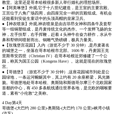
教堂。这里还是哥本哈根很多新人举行婚礼的理想场所。
●【阿美琳堡】外观,它于十八世纪建造，是王室的主要宫殿。
王宫位于八角广场四周，由四座完全一样的宫殿组成。有机会
还能看到安徒生童话中的头顶高帽的皇家卫兵。
●【神农喷泉】外观,神农喷泉是由吉菲昂女神和四条牛及套犁
等一组铜塑组成，是丹麦传统文化的杰作。一个发辫飞扬的女
神，左手扶犁，右手挥鞭，赶着 4 头神牛在奋力耕作，水从牛
鼻和犁铧间喷射而出。铜雕气势磅礴，极具力量美。
●【玫瑰堡宫花园】入内（游览不少于 30 分钟）,是丹麦著名
的城堡之一，坐落在哥本哈根市北部。1606 年，丹麦国王克
里斯蒂安四世（Christian IV）在哥本哈根近郊修建了一个公
园，称其为国王公园（Kongens Have）。这就是现在的玫瑰堡
宫。
●【哥德堡】（游览不少于 30 分钟）,这座花园城市到处是公
园绿地，一条运河蜿蜒其中，其上约有 20 余座桥梁，风光旖
旎。哥德堡地处哥本哈根、奥斯陆和斯德哥尔摩三个北欧国家
首都的中心，有 450 多条航线通往世界各地，是北欧的咽喉要
道，素有“小伦敦”之美称。
4 Day
第4天
哥德堡-(大巴约 280 公里)-奥斯陆-(大巴约 170 公里)-峡湾小镇
(汽车)