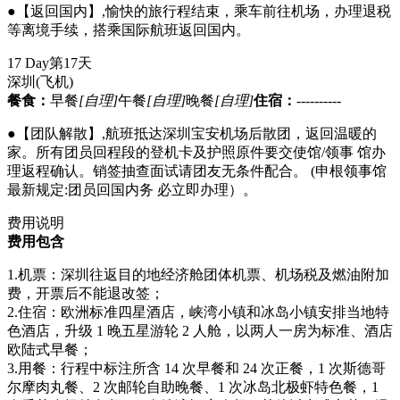
●【返回国内】,愉快的旅行程结束，乘车前往机场，办理退税
等离境手续，搭乘国际航班返回国内。
17 Day
第17天
深圳
(飞机)
餐食：
早餐
[自理]
午餐
[自理]
晚餐
[自理]
住宿：
----------
●【团队解散】,航班抵达深圳宝安机场后散团，返回温暖的
家。所有团员回程段的登机卡及护照原件要交使馆/领事 馆办
理返程确认。销签抽查面试请团友无条件配合。 (申根领事馆
最新规定:团员回国内务 必立即办理）。
费用说明
费用包含
1.机票：深圳往返目的地经济舱团体机票、机场税及燃油附加
费，开票后不能退改签；
2.住宿：欧洲标准四星酒店，峡湾小镇和冰岛小镇安排当地特
色酒店，升级 1 晚五星游轮 2 人舱，以两人一房为标准、酒店
欧陆式早餐；
3.用餐：行程中标注所含 14 次早餐和 24 次正餐，1 次斯德哥
尔摩肉丸餐、2 次邮轮自助晚餐、1 次冰岛北极虾特色餐，1