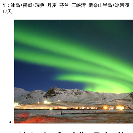
Y：冰岛+挪威+瑞典+丹麦+芬兰+三峡湾+斯奈山半岛+冰河湖
17天