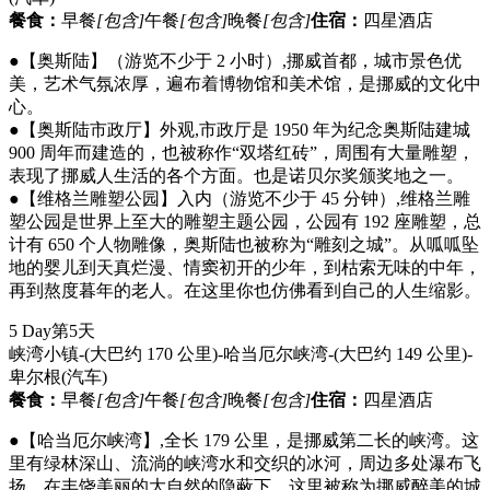
餐食：
早餐
[包含]
午餐
[包含]
晚餐
[包含]
住宿：
四星酒店
●【奥斯陆】（游览不少于 2 小时）,挪威首都，城市景色优
美，艺术气氛浓厚，遍布着博物馆和美术馆，是挪威的文化中
心。
●【奥斯陆市政厅】外观,市政厅是 1950 年为纪念奥斯陆建城
900 周年而建造的，也被称作“双塔红砖”，周围有大量雕塑，
表现了挪威人生活的各个方面。也是诺贝尔奖颁奖地之一。
●【维格兰雕塑公园】入内（游览不少于 45 分钟）,维格兰雕
塑公园是世界上至大的雕塑主题公园，公园有 192 座雕塑，总
计有 650 个人物雕像，奥斯陆也被称为“雕刻之城”。从呱呱坠
地的婴儿到天真烂漫、情窦初开的少年，到枯索无味的中年，
再到熬度暮年的老人。在这里你也仿佛看到自己的人生缩影。
5 Day
第5天
峡湾小镇-(大巴约 170 公里)-哈当厄尔峡湾-(大巴约 149 公里)-
卑尔根
(汽车)
餐食：
早餐
[包含]
午餐
[包含]
晚餐
[包含]
住宿：
四星酒店
●【哈当厄尔峡湾】,全长 179 公里，是挪威第二长的峡湾。这
里有绿林深山、流淌的峡湾水和交织的冰河，周边多处瀑布飞
扬，在丰饶美丽的大自然的隐蔽下，这里被称为挪威醉美的城