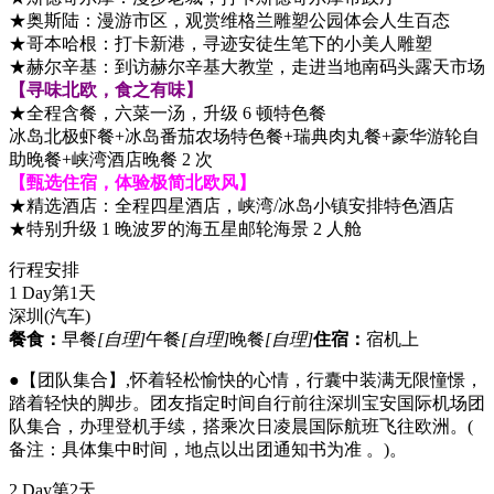
★奥斯陆：漫游市区，观赏维格兰雕塑公园体会人生百态
★哥本哈根：打卡新港，寻迹安徒生笔下的小美人雕塑
★赫尔辛基：到访赫尔辛基大教堂，走进当地南码头露天市场
【寻味北欧，食之有味】
★全程含餐，六菜一汤，升级 6 顿特色餐
冰岛北极虾餐+冰岛番茄农场特色餐+瑞典肉丸餐+豪华游轮自
助晚餐+峡湾酒店晚餐 2 次
【甄选住宿，体验极简北欧风】
★精选酒店：全程四星酒店，峡湾/冰岛小镇安排特色酒店
★特别升级 1 晚波罗的海五星邮轮海景 2 人舱
行程安排
1 Day
第1天
深圳
(汽车)
餐食：
早餐
[自理]
午餐
[自理]
晚餐
[自理]
住宿：
宿机上
●【团队集合】,怀着轻松愉快的心情，行囊中装满无限憧憬，
踏着轻快的脚步。团友指定时间自行前往深圳宝安国际机场团
队集合，办理登机手续，搭乘次日凌晨国际航班飞往欧洲。(
备注：具体集中时间，地点以出团通知书为准 。)。
2 Day
第2天