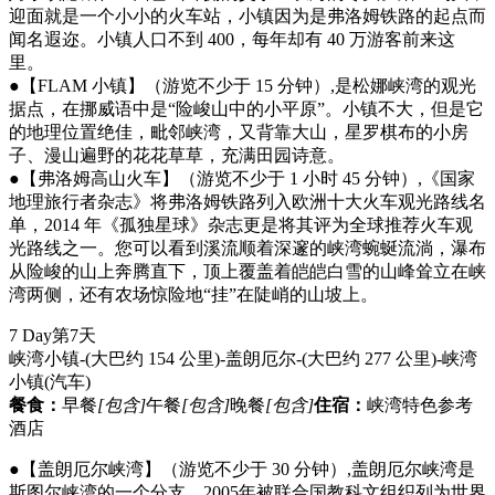
迎面就是一个小小的火车站，小镇因为是弗洛姆铁路的起点而
闻名遐迩。小镇人口不到 400，每年却有 40 万游客前来这
里。
●【FLAM 小镇】（游览不少于 15 分钟）,是松娜峡湾的观光
据点，在挪威语中是“险峻山中的小平原”。小镇不大，但是它
的地理位置绝佳，毗邻峡湾，又背靠大山，星罗棋布的小房
子、漫山遍野的花花草草，充满田园诗意。
●【弗洛姆高山火车】（游览不少于 1 小时 45 分钟）,《国家
地理旅行者杂志》将弗洛姆铁路列入欧洲十大火车观光路线名
单，2014 年《孤独星球》杂志更是将其评为全球推荐火车观
光路线之一。您可以看到溪流顺着深邃的峡湾蜿蜒流淌，瀑布
从险峻的山上奔腾直下，顶上覆盖着皑皑白雪的山峰耸立在峡
湾两侧，还有农场惊险地“挂”在陡峭的山坡上。
7 Day
第7天
峡湾小镇-(大巴约 154 公里)-盖朗厄尔-(大巴约 277 公里)-峡湾
小镇
(汽车)
餐食：
早餐
[包含]
午餐
[包含]
晚餐
[包含]
住宿：
峡湾特色参考
酒店
●【盖朗厄尔峡湾】（游览不少于 30 分钟）,盖朗厄尔峡湾是
斯图尔峡湾的一个分支，2005年被联合国教科文组织列为世界