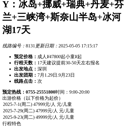
Y：冰岛+挪威+瑞典+丹麦+芬
兰+三峡湾+斯奈山半岛+冰河
湖17天
线路编号：
8131
更新日期：
2025-05-05 17:15:17
预定价格：
成人
¥47800
起
小童
¥
起
行程天数：
17天
建议提前30-50天左右报名
出发地点：
深圳
出发团期：
7月1.29日.9月23日
线路点击：
次
预定热线：0755-25551800
时间：9:00-20:00
出游价格
（以下价格为起价）
行程特色