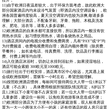
拉开；
11)由于欧洲日夜温差较大，出于环保方面考虑，故此欧洲大
部分国家酒店内均未设冷气装置（即酒店内没空调设备），欧
洲各国普遍纬度较高，夏天没空调室内也较为凉爽,敬请多多
理解；大部分酒店，不配备牙刷、牙膏、拖鞋、木梳及洗发
水、肥皂、浴衣等，请客人多多谅解。
12)欧洲酒店的自来水都可直接饮用，所以酒店内一般没有饮
用热水供应，如习惯饮用热水，请自备烧热水之用品。
13)酒店房间内的电视分收费和免费两类，凡有“PAY”或“P”均
为付费频道，收费电视费用自理；酒店内额外费用（除房费、
早餐外），如长途电话、传真费用、洗理、饮品及行李搬运
费、付费上网等均自理。
14)入住酒店沐浴时，切勿让水排到浴缸外，如果浸湿地毡，
酒店可能会索赔 300欧元至1000欧元。
15)旅行社出于行程安排，酒店离市区中心较远，尤其遇上展
会或欧洲假期时，需驱车一小时左右，希望您能理解。
16)按照欧洲酒店惯例，每标间可接待两位大人带一位1米以下
儿童（不占床），具体费用根据所报团队情况而定，8岁以下
且1.2米以下小童可做不占床安排；若一位大人带一位8岁以下
儿童参团，建议住一标间，以免给其他游客休息造成不便；
17)欧洲部分酒店为了方便有小孩的家庭游客，双人标准房设
置为一大一小两张大小不一的床；还有些酒店的双人房只设置