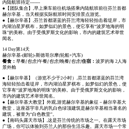
内陆航班待定-------
●【团队集合】,早上乘车前往机场搭乘内陆航班前往芬兰首都
赫尔辛基，当天根据实际航班时间安排景点游览。
●【赫尔辛基】,芬兰首都湛蓝的芬兰湾海轻轻拍击着堤岸，市
内湖泊星罗棋布，如梦似幻的景色，使它享有“波罗地海的明
珠”的美称。由于受俄罗斯文化的影响，市内的建筑艺术举世
闻名。
14 Day
第14天
赫尔辛基-(邮轮)-斯德哥尔摩
(轮船+汽车)
餐食：
早餐
[包含]
午餐
[包含]
晚餐
[包含]
住宿：
波罗的海 2人海
景外舱
●【赫尔辛基】（游览不少于2小时）,芬兰首都湛蓝的芬兰湾
海轻轻拍击着堤岸，市内湖泊星罗棋布，如梦似幻的景色，使
它享有“波罗地海的明珠”的美称。由于受俄罗斯文化的影响，
市内的建筑艺术举世闻名。
●【赫尔辛基大教堂】外观,游览赫尔辛基的象征－赫尔辛基大
教堂，这座器宇非凡的乳白色绿顶建筑是赫尔辛基相当著名的
建筑，被誉为“白色教堂”。
●【南码头露天市场】,这是芬兰传统的市场之一。在露天市场
广场，你可以体验到芬兰人的那份生活乐趣。露天市场一个常