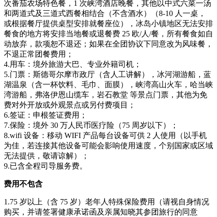
次番茄农场特色餐，1 次峡湾酒店晚餐，其他以中式六菜一汤
和两道式及三道式西餐相结合（不含酒水）（8-10 人一桌，
或根据餐厅提供桌型安排就餐座位），冰岛小镇地区无法安排
餐食的地方将安排当地餐或退餐费 25 欧/人/餐，所有餐食如自
动放弃，款项恕不退还；如果在全团协议下同意改为风味餐，
不退正常团餐费用；
4.用车：境外旅游大巴、专业外籍司机；
5.门票：斯德哥尔摩市政厅（含人工讲解），冰河湖游船，蓝
湖温泉（含一杯饮料、毛巾、面膜），峡湾高山火车，哈当峡
湾游船，弗洛伊恩山缆车，岩石教堂 等景点门票，其他为免
费对外开放或外观景点或另付费项目；
6.签证：申根签证费用；
7.保险：境外 30 万人民币医疗险（75 周岁以下）；
8.wifi 设备：移动 WIFI 产品每台设备可供 2 人使用（以手机
为佳，若连接其他设备可能会影响使用速度，个别国家或区域
无法提供，敬请谅解）；
9.已含全程司导服务费。
费用不包含
1.75 岁以上（含 75 岁）老年人特殊保险费用（请视自身情况
购买，并请签署健康承诺函及亲属知晓其参团旅行的同意