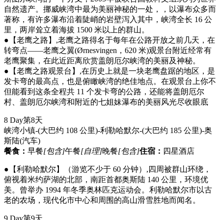
自然遗产。挪威峡湾中最为美丽神秘的一处，，以瀑布众多而
著称，有许多瀑布沿着陡峭的岩壁泻入其中，峡湾全长 16 公
里，两岸耸立着海拔 1500 米以上的群山。
●【老鹰之路】,老鹰之路得名于每年在公路开放之前几天，在
转弯点——老鹰之翼(Ørnesvingen，620 米)观景台附近经常有
老鹰聚集，在此近距离欣赏盖朗厄尔峡湾的美丽及神秘。
●【老鹰之路观景台】,在历史上就是一块老鹰盘踞的地区，是
发卡弯的最高点，也是俯瞰峡湾的绝佳地点。在观景台上你不
但能看到这条全程共 11 个发卡弯的公路，还能将盖朗厄尔
村、盖朗厄尔峡湾和附近的七姐妹瀑布的美丽风光尽收眼底
8 Day
第8天
峡湾小镇-(大巴约 108 公里)-利勒哈默尔-(大巴约 185 公里)-奥
斯陆
(汽车)
餐食：
早餐
[包含]
午餐
[自理]
晚餐
[包含]
住宿：
四星酒店
●【利勒哈默尔】（游览不少于 60 分钟）,四周被群山环绕，
俯视着米约萨湖的北部，南距首都奥斯陆 140 公里，环境优
美。曾举办 1994 年冬季奥林匹克运动会。利勒哈默尔市以古
老的农场，现代化市中心和周围的高山滑雪胜地而闻名。
9 Day
第9天