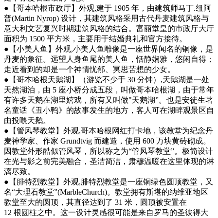
●【哥本哈根市政厅】外观,建于 1905 年，由建筑师马丁.纽阿
普(Martin Nyrop) 设计，其建筑风格采用古代丹麦建筑风格与
意大利文艺复兴时期建筑风格的结合。富丽堂皇的市政厅大厅
面积为 1500 平方米，主要用于结婚典礼和官方接待。
●【小美人鱼】外观,小美人鱼雕像是一座世界闻名的铜像，是
丹麦的象征。远望人身鱼尾的美人鱼，恬静娴雅，悠闲自得；
走近看到的却是一个神情忧郁、冥思苦想的少女。
●【哥本哈根天鹅湖】（游览不少于 30 分钟）,天鹅湖是一处
天然湖泊，由 5 座小桥分成五段，叫做哥本哈根湖，由于常年
有许多天鹅在湖里嬉戏，所有又叫做"天鹅湖”。也是安徒生著
名童话《丑小鸭》的故事发生的地方，客人可在湖畔观景区自
由投喂天鹅。
●【管风琴教堂】外观,哥本哈根网红打卡地，该教堂为纪念丹
麦神学家、作家 Grundtvig 而建造，使用 600 万块黄砖砌成。
因教堂外形酷似管风琴，所以称之为“管风琴教堂”。极简设计
在光与影之前完美融合，圣洁简洁，肃穆温暖在这里体现的淋
漓尽致。
●【腓特烈教堂】外观,腓特烈教堂是一座铜绿色圆顶教堂，又
名“大理石教堂”(MarbleChurch)。教堂拥有斯堪的纳维亚地区
教堂至大的圆顶，其直径达到了 31 米，圆顶被安置在
12 根圆柱之中。这一设计灵感很可能是来自罗马的圣彼得大