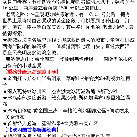
众多而著称，有许多瀑布沿着陡峭的岩壁泻入其中，峡湾全长
16 公里，两岸耸立着海拔 1500 米以上的群山。
--老鹰之路：在盖朗厄尔峡湾附近，有一条 63 号公路，拥有
世界上最奇特自然景观的黄金路段，可以看到各种山谷、河
道、瀑布、森林等自然美景，其中举世闻名的“老鹰之路”，最
值得探索。
★挪威西海岸名城卑尔根：挪威西部最大的城市，坐落在挪威
西海岸陡峭的峡湾线上，倚着港湾和七座山头，直通大西洋，
是座风光明媚的港湾之城。
--弗洛伊恩山：乘坐缆车，登顶到弗洛伊恩山，俯瞰卑尔根依
山傍海的小城全景
【重磅升级冰岛深度 4 晚】
★全面打卡斯奈山半岛明景：草帽山+海豹沙滩+测视力红房
子
★深入瓦特纳冰川区：杰古沙龙冰河湖游船+钻石沙滩
★冰岛南部深度必游：维克黑沙滩+斯科加瀑布+塞里雅兰瀑
布
★冰岛初体验-黄金圈三杰：辛格维利尔国家公园+间歇喷泉
+黄金瀑布
★首都经典必游：蓝湖温泉+雷克雅未克市区
【北欧四国首都畅游经典】
★斯德哥尔摩：漫步老城，打卡斯德哥尔摩市政厅