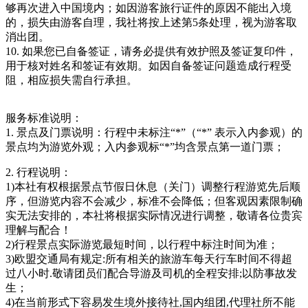
够再次进入中国境内；如因游客旅行证件的原因不能出入境
的，损失由游客自理，我社将按上述第5条处理，视为游客取
消出团。
10. 如果您已自备签证，请务必提供有效护照及签证复印件，
用于核对姓名和签证有效期。如因自备签证问题造成行程受
阻，相应损失需自行承担。
服务标准说明：
1. 景点及门票说明：行程中未标注“*”（“*” 表示入内参观）的
景点均为游览外观；入内参观标“*”均含景点第一道门票；
2. 行程说明：
1)本社有权根据景点节假日休息（关门）调整行程游览先后顺
序，但游览内容不会减少，标准不会降低；但客观因素限制确
实无法安排的，本社将根据实际情况进行调整，敬请各位贵宾
理解与配合！
2)行程景点实际游览最短时间，以行程中标注时间为准；
3)欧盟交通局有规定:所有相关的旅游车每天行车时间不得超
过八小时.敬请团员们配合导游及司机的全程安排;以防事故发
生；
4)在当前形式下容易发生境外接待社,国内组团,代理社所不能