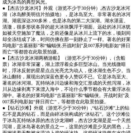
成为冰岛的典型风光。
●【杰古沙龙冰河】外观（游览不少于30分钟）,杰古沙龙冰河
湖（冰岛醉美明信片拍摄地），是冰岛至大、非常著名的冰河
湖。湖底深达200多米，也是冰岛的第二大深湖。湖水湛蓝、
清澈，很多形状各异的超大冰块飘浮于湖面。远处的冰川冰犹
如被天空施加了魔法，之前还像是从冰川上流下的水，顷刻间
却全冻结成了冰，时间仿佛在那一刻静止了一样。著名的好莱
坞电影“古墓丽影”和“蝙蝠侠.开战时刻”及007系列电影如“择日
而亡”等都曾在此取景拍摄。
●【杰古沙龙冰湖两栖游船】（游览不少于30分钟）,（含船
票）冰湖非常深邃，湖上漂浮着众多巨型冰山。当光线微暗
时，浮冰反射的星星点点光亮尤为动人，使冰湖生色不少。当
冰山翻转，展现出的深蓝色更令人赞叹不已。它是冰岛至大、
著名的冰河湖。瓦特纳冰川边缘和海交汇形成的天然泻湖，冰
川从边缘剥离下来漂入海中，不论什么季节都会有大量浮冰在
湖中。著名的好莱坞电影“古墓丽影”和“蝙蝠侠。开战时刻”及
007系列电影如“择日而亡”，等都曾在此取景拍摄。
●【钻石沙滩】外观（游览不少于30分钟）,“钻石沙滩”上的钻
石不是真的钻石，而是由碎冰块构成的“冰钻石”。这个沙滩位
于冰岛瓦特纳冰原的杰古沙龙湖畔，杰古沙龙湖是是一个天然
泻湖，是冰岛著名的景点之一，这里的沙滩是少见的黑色，上
面搁浅着无数被水流冲上岸的碎冰块。这些碎冰块曾在水中浸