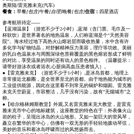
奥斯陆/雷克雅未克
(汽车)
餐食：
早餐
[包含]
午餐
[自理]
晚餐
[包含]
住宿：
四星酒店
参考航班待定------
【蓝湖温泉】（游览不少于2小时）,蓝湖（含门票、毛巾及一
杯软饮）是世界著名的地热温泉，人们称蓝湖是个“天然美容
院”。海水经过地下高热火山熔岩层而吸收热量，水中含有许
多化学与矿物结晶，对舒解精神压力美容，理疗等功效。美丽
的乳白色温泉水与周围深绿色苔藓覆盖的黑色熔岩形成了鲜明
的对比，享受温泉的同时还有动人的景色相伴。（温馨提示：
请带好游泳衣或者浴衣,心脏病高血压患者慎入）。
●【雷克雅未克】（游览不少于1小时）,是冰岛首都，地理上
非常接近北极圈，是全世界至北的首都。由于地热能为城市的
工业提供能源，因此在这里看不到常见的锅炉和烟囱。雷克雅
未克天空蔚蓝，市容整洁，几乎没有污染，故有“无烟城市”之
称。
●【哈尔格林姆斯教堂】外观,又名雷克雅未克大教堂，是雷克
雅未克市中心的地标建筑，这座教堂的特色在于：外表像火山
岩的柱子，呈现出冰岛的火山地形。又如一架巨大的管风琴，
矗立在繁华的市中心，仿佛有一双无形的手轻轻地拨动琴弦，
美妙的音乐和着冰岛呼啸而过的风悠扬而去。