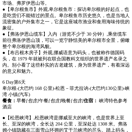
市场、弗罗伊恩山等。
●【卑尔根鱼市】外观,卑尔根鱼市：探访卑尔根的好起点，也
是吃货们不能错过的景点。卑尔根鱼市历史悠久，也是当地人
流密集的户外集市之一，它是这座城市渔业和食用海味传统的
象征。
●【弗洛伊恩山缆车】入内（游览不少于 30 分钟）,乘坐缆车
前往弗洛伊恩山顶，可以一览宁静恬美的卑尔根市全景，俯瞰
整个卑尔根的海湾风貌。
●【布吕根木房子】外观,挪威语意为码头，也被称作德国码
头，在 1979 年就被列在联合国教科文组织的世界遗产名录之
内。别小看了这些朴实的古老建筑，身为世界遗产，有着深远
的意义和魅力。
6 Day
第6天
卑尔根-(大巴约 168 公里)-松恩－菲尤拉讷-(大巴约130公里)-峡
湾 小镇
(汽车)
餐食：
早餐
[包含]
午餐
[包含]
晚餐
[包含]
住宿：
峡湾特色参考
酒店
●【松恩峡湾】,松恩峡湾是挪威至大的峡湾，也是世界上至
长、至深的峡湾，全长达 204 公里，至深处达 1308 米。弗洛
姆小镇隐藏在三面雪山环拥的艾于兰峡湾的尽头。踏上码头，