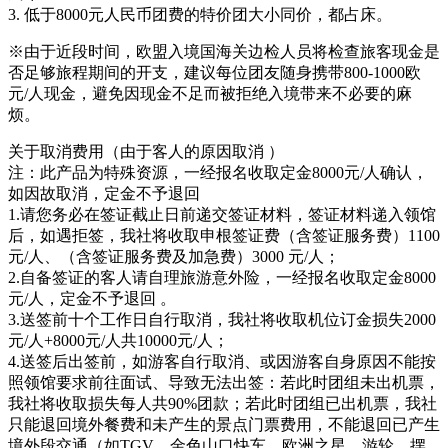
3. 低于8000元人民币团费的特价团大小同价，都占床。
※由于近段时间，欧盟入境国海关边检人员将检查旅客现金是
否足够旅程期间的开支，建议每位团友随身携带800-1000欧
元/人现金，避免因现金不足而被拒绝入境带来不必要的麻
烦。
关于取消费用（由于客人的原因取消 ）
注：此产品为特殊资源，一经报名收取定金8000元/人确认，
如因故取消，定金不予退回
1.请您务必在签证截止日前递交签证材料，签证材料递入领馆
后，如遇拒签，我社将收取申根签证费（含签证服务费）1100
元/人、（含签证服务费及加急费）3000 元/人；
2.自备签证的客人请自理旅游意外险，一经报名收取定金8000
元/人，定金不予退回 。
3.送签前十个工作日自行取消，我社将收取机位订金损失2000
元/人+8000元/人共10000元/人；
4.送签后出签前，如游客自行取消、或因游客自身原因不能按
照领馆要求前往面试、导致无法出签：若此时团组未出机票，
我社将收取损失每人共90%团款；若此时团组已出机票，我社
只能退回境外餐费和未产生的景点门票费用，不能退回已产生
境外段交通（如TGV、金色山口快车、欧洲之星、游轮、摆