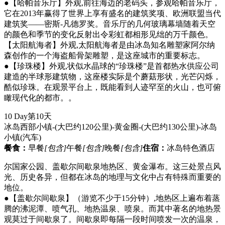
●【哈帕音乐厅】外观,前往海边的老码头，参观哈帕音乐厅，
它在2013年赢得了世界上享有盛名的建筑奖项、欧洲联盟当代
建筑奖——密斯-凡德罗奖。音乐厅的几何玻璃幕墙随着天空
的颜色和季节的变化反射出令彩虹都相形见绌的万千颜色。
【太阳航海者】外观,太阳航海者是由冰岛知名雕塑家阿尔纳
森创作的一个海盗船骨架雕塑，是这座城市的重要标志。
●【珍珠楼】外观,状似水晶球的“珍珠楼”是首都热水供应公司
建造的半球形建筑物，这座楼实际是个蘑菇形状，光芒闪烁，
酷似珍珠。在观景平台上，既能看到人迹罕至的火山，也可俯
瞰现代化的都市。。
10 Day
第10天
冰岛西部小镇-(大巴约120公里)-黄金圈-(大巴约130公里)-冰岛
小镇
(汽车)
餐食：
早餐
[包含]
午餐
[包含]
晚餐
[包含]
住宿：
冰岛特色酒店
尔国家公园、盖歇尔间歇泉地热区、黄金瀑布。这三处景点风
光、历史各异，但都在冰岛的地理与文化中占有特殊而重要的
地位。
●【盖歇尔间歇泉】（游览不少于15分钟）,地热区上遍布着蒸
腾的沸泥潭、喷气孔、地热温泉、喷泉。而其中著名的地热景
观莫过于间歇泉了。间歇泉即每隔一段时间喷发一次的温泉，