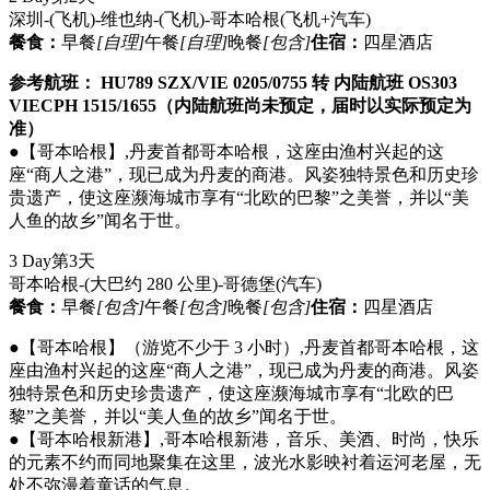
深圳-(飞机)-维也纳-(飞机)-哥本哈根
(飞机+汽车)
餐食：
早餐
[自理]
午餐
[自理]
晚餐
[包含]
住宿：
四星酒店
参考航班： HU789 SZX/VIE 0205/0755 转 内陆航班 OS303
VIECPH 1515/1655（内陆航班尚未预定，届时以实际预定为
准）
●【哥本哈根】,丹麦首都哥本哈根，这座由渔村兴起的这
座“商人之港”，现已成为丹麦的商港。风姿独特景色和历史珍
贵遗产，使这座濒海城市享有“北欧的巴黎”之美誉，并以“美
人鱼的故乡”闻名于世。
3 Day
第3天
哥本哈根-(大巴约 280 公里)-哥德堡
(汽车)
餐食：
早餐
[包含]
午餐
[包含]
晚餐
[包含]
住宿：
四星酒店
●【哥本哈根】（游览不少于 3 小时）,丹麦首都哥本哈根，这
座由渔村兴起的这座“商人之港”，现已成为丹麦的商港。风姿
独特景色和历史珍贵遗产，使这座濒海城市享有“北欧的巴
黎”之美誉，并以“美人鱼的故乡”闻名于世。
●【哥本哈根新港】,哥本哈根新港，音乐、美酒、时尚，快乐
的元素不约而同地聚集在这里，波光水影映衬着运河老屋，无
处不弥漫着童话的气息。