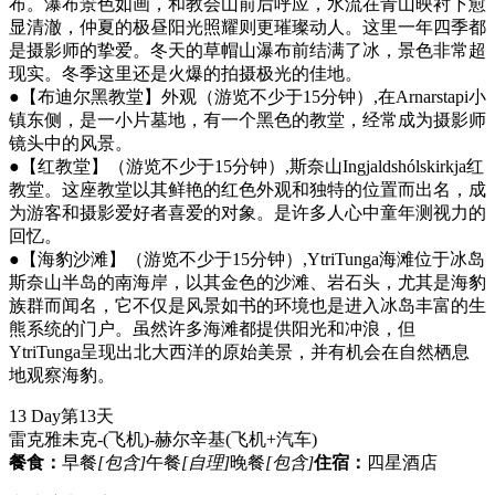
布。瀑布景色如画，和教会山前后呼应，水流在青山映衬下愈
显清澈，仲夏的极昼阳光照耀则更璀璨动人。这里一年四季都
是摄影师的挚爱。冬天的草帽山瀑布前结满了冰，景色非常超
现实。冬季这里还是火爆的拍摄极光的佳地。
●【布迪尔黑教堂】外观（游览不少于15分钟）,在Arnarstapi小
镇东侧，是一小片墓地，有一个黑色的教堂，经常成为摄影师
镜头中的风景。
●【红教堂】（游览不少于15分钟）,斯奈山Ingjaldshólskirkja红
教堂。这座教堂以其鲜艳的红色外观和独特的位置而出名，成
为游客和摄影爱好者喜爱的对象。是许多人心中童年测视力的
回忆。
●【海豹沙滩】（游览不少于15分钟）,YtriTunga海滩位于冰岛
斯奈山半岛的南海岸，以其金色的沙滩、岩石头，尤其是海豹
族群而闻名，它不仅是风景如书的环境也是进入冰岛丰富的生
熊系统的门户。虽然许多海滩都提供阳光和冲浪，但
YtriTunga呈现出北大西洋的原始美景，并有机会在自然栖息
地观察海豹。
13 Day
第13天
雷克雅未克-(飞机)-赫尔辛基
(飞机+汽车)
餐食：
早餐
[包含]
午餐
[自理]
晚餐
[包含]
住宿：
四星酒店