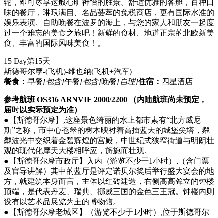
轮，即可尽享这般心旷神怡的胜景。舒适优雅的客舱，百种口
味的餐厅，琳琅满目、名品荟萃的免税商店，更有国际水准的
娱乐表演。自助晚餐在波罗的海上，与您的家人和朋友一起度
过一个难忘的美食之旅吧！新鲜的食材、地道正宗的北欧新美
食、丰富的国际风味美食！。
15 Day
第15天
斯德哥尔摩-(飞机)-维也纳
(飞机+汽车)
餐食：
早餐
[包含]
午餐
[包含]
晚餐
[自理]
住宿：
四星酒店
参考航班 OS316 ARNVIE 2000/2200 （内陆航班尚未预定，
届时以实际预定为准）
●【斯德哥尔摩】,这座景色绮丽的水上都市素有“北方威尼
斯”之称，市中心苍翠的树木映衬着高插蓝天的城堡尖塔，粼
粼波光中交织着金碧辉煌的宫殿，中世纪式狭窄街道与明朗壮
观的现代化摩天大楼相呼应，旖旎而壮观。
●【斯德哥尔摩市政厅】入内（游览不少于1小时）,（含门票
及官导讲解）其中的蓝厅是评定诺贝尔奖后举行盛大宴会的地
方，就建筑本身而言，主体以红砖建造，右侧高高耸立的钟楼
顶端，是代表丹麦、瑞典、挪威三国的金色三王冠。钟楼内则
设有以艺术品展览为主的博物馆。
●【斯德哥尔摩老城区】（游览不少于1小时）,位于斯德哥尔