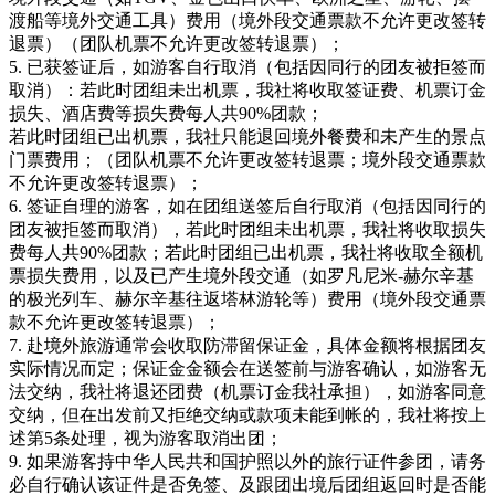
渡船等境外交通工具）费用（境外段交通票款不允许更改签转
退票）（团队机票不允许更改签转退票）；
5. 已获签证后，如游客自行取消（包括因同行的团友被拒签而
取消）：若此时团组未出机票，我社将收取签证费、机票订金
损失、酒店费等损失费每人共90%团款；
若此时团组已出机票，我社只能退回境外餐费和未产生的景点
门票费用；（团队机票不允许更改签转退票；境外段交通票款
不允许更改签转退票）；
6. 签证自理的游客，如在团组送签后自行取消（包括因同行的
团友被拒签而取消），若此时团组未出机票，我社将收取损失
费每人共90%团款；若此时团组已出机票，我社将收取全额机
票损失费用，以及已产生境外段交通（如罗凡尼米-赫尔辛基
的极光列车、赫尔辛基往返塔林游轮等）费用（境外段交通票
款不允许更改签转退票）；
7. 赴境外旅游通常会收取防滞留保证金，具体金额将根据团友
实际情况而定；保证金金额会在送签前与游客确认，如游客无
法交纳，我社将退还团费（机票订金我社承担），如游客同意
交纳，但在出发前又拒绝交纳或款项未能到帐的，我社将按上
述第5条处理，视为游客取消出团；
9. 如果游客持中华人民共和国护照以外的旅行证件参团，请务
必自行确认该证件是否免签、及跟团出境后团组返回时是否能