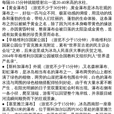
每隔10-15分钟就能喷射出一道20-40米高的水柱。
●【黄金瀑布】（游览不少于30分钟）,黄金瀑布是冰岛壮观的
瀑布之一，好似一匹与众不同、极富动感的绸缎，用流动的线
条和蓬勃的生命，带给人们壮丽的、蓬勃的生命体验。这条瀑
布之所以被赋予黄金之名，除了因为河水本身略带黄色的缘故
外，亦因黄昏时候，整座瀑布会被日落的太阳染成金黄色，造
成有如黄金般的珍贵美景而命名。
●【辛格维利尔国家公园】（游览不少于15分钟）,辛格维利尔
国家公园位于雷克雅未克附近，素有“世界至古老的民主议会
会址”之称，后来这里成为冰岛人民喜庆大事的庆贺之地。
2004年辛格维利尔国家公园被联合国教科文组织列入“世界遗
产名录”。
●【斯科加瀑布】外观（游览不少于15分钟）,又名森林瀑布、
彩虹瀑布，是冰岛相当有名的瀑布之一。瀑布两旁的山上都长
满了绿色的植物，两旁的山崖把瀑布包围在中间，白色的瀑布
水流与周围的绿色植物搭配得恰到好处。由于有大量水雾不断
产生，在阳光明媚的日子里双重彩虹会时有出现。瀑布右侧有
一条小径，爬至顶端，游客可以回望整个海岸线，并亲眼目睹
河流瞬间顺势而下的壮观景象。
●【塞里雅兰瀑布】（游览不少于15分钟）,冰岛西南部一座垂
直高度63米的瀑布，位于斯科加尔以西约30公里处的塞里雅兰