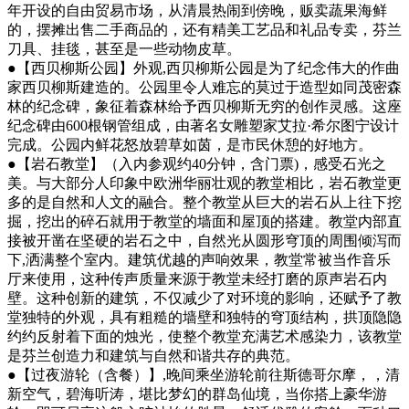
年开设的自由贸易市场，从清晨热闹到傍晚，贩卖蔬果海鲜
的，摆摊出售二手商品的，还有精美工艺品和礼品专卖，芬兰
刀具、挂毯，甚至是一些动物皮草。
●【西贝柳斯公园】外观,西贝柳斯公园是为了纪念伟大的作曲
家西贝柳斯建造的。公园里令人难忘的莫过于造型如同茂密森
林的纪念碑，象征着森林给予西贝柳斯无穷的创作灵感。这座
纪念碑由600根钢管组成，由著名女雕塑家艾拉·希尔图宁设计
完成。公园内鲜花怒放碧草如茵，是市民休憩的好地方。
●【岩石教堂】（入内参观约40分钟，含门票)，感受石光之
美。与大部分人印象中欧洲华丽壮观的教堂相比，岩石教堂更
多的是自然和人文的融合。整个教堂从巨大的岩石从上往下挖
掘，挖出的碎石就用于教堂的墙面和屋顶的搭建。教堂内部直
接被开凿在坚硬的岩石之中，自然光从圆形穹顶的周围倾泻而
下,洒满整个室内。建筑优越的声响效果，教堂常被当作音乐
厅来使用，这种传声质量来源于教堂未经打磨的原声岩石内
壁。这种创新的建筑，不仅减少了对环境的影响，还赋予了教
堂独特的外观，具有粗糙的墙壁和独特的穹顶结构，拱顶隐隐
约约反射着下面的烛光，使整个教堂充满艺术感染力，该教堂
是芬兰创造力和建筑与自然和谐共存的典范。
●【过夜游轮（含餐）】,晚间乘坐游轮前往斯德哥尔摩，，清
新空气，碧海听涛，堪比梦幻的群岛仙境，当你搭上豪华游