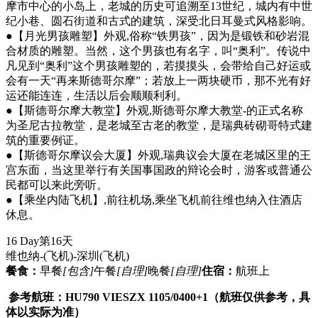
摩市中心的小岛上，老城的历史可追溯至13世纪，城内有中世
纪小巷、圆石街道和古式的建筑，深受北日耳曼式风格影响。
●【月光男孩雕塑】外观,俗称“铁男孩”，因为是锻铁和砂岩混
合材质的雕塑。当然，这个男孩也有名字，叫“奥利”。传说中
凡见到“奥利”这个男孩雕塑的，若摸摸头，会带给自己好运或
会有一天“再来斯德哥尔摩”；若放上一两块硬币，那不光有好
运还能连连，生活以后会顺顺利利。
●【斯德哥尔摩大教堂】外观,斯德哥尔摩大教堂-的正式名称
为圣尼古拉教堂，是老城至古老的教堂，是瑞典砖砌哥特式建
筑的重要例证。
●【斯德哥尔摩议会大厦】外观,瑞典议会大厦在老城区里的王
宫东面，当这里举行有关国事国政的辩论会时，游客或普通公
民都可以来此旁听。
●【乘坐内陆飞机】,前往机场,乘坐飞机前往维也纳入住酒店
休息。
16 Day
第16天
维也纳-(飞机)-深圳
(飞机)
餐食：
早餐
[包含]
午餐
[自理]
晚餐
[自理]
住宿：
航班上
参考航班：HU790 VIESZX 1105/0400+1（航班仅供参考，具
体以实际为准）