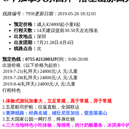
线路编号：
7958
更新日期：
2019-05-26 18:32:01
预定价格：
成人
¥24800
起
小童
¥
起
行程天数：
14天
建议提前30-50天左右报名
出发地点：
深圳
出发团期：
7月21.28日.8月4日
线路点击：
次
预定热线：0755-82120032
时间：9:00-20:00
出游价格
（以下价格为起价）
行程特色
1.体验式游玩加拿大，立足常规，高于常规，异于常规
2.五星航司护航；往返直航，全国联运
3.黄牌线路；经典名城，雄壮尼亚加拉，窒息落基山
3.五大国家公园一网打尽，终身壮丽
4.三大当地特色小吃体验，海狸尾，肉汁奶酪薯条，冰淇淋中的