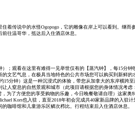
传说中的水怪Ogopogo，它的雕像在岸上可以看到。继而参观奥
后前往温哥华，抵达后入住酒店休息。
钟）；观看在这里有难得一见举世仅有的【蒸汽钟】，每15分钟
新的文艺气息，在极具当地特色的公共市场您可以购买到新鲜的
ada）】（约15分钟）这是一种沉浸式的体验，带您从加拿大的东
到让人窒息的自然景观和城市（此项目请根据您的身体情况考虑
，为了方便您的享受购物的乐趣，今日晚餐敬请自理）这家奥特莱斯囊括了Arma
Michael Kors也入驻，直至2018年初会完成共40家新品牌
闲的咖啡馆和儿童游乐区鳞次栉比。行程结束后入住酒店休息。