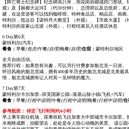
【阵亡将士纪念碑】纪念碑高21米，用花岗岩砌成拱门形状。
观）及【丽都大运河】（约30分钟）、总理府以及总统府，名人使
建，在这里游客可以找到咖啡馆、特种食品店、精品店、画廊
特利尔，抵达后【诺特丹大教堂】（外观）、【市政大厦】（
特利尔的皇家山北坡（外观）。行程结束后入住酒店休息
6 Day
第6天
蒙特利尔
(汽车)
餐食：
早餐
[包含]
午餐
[自理]
晚餐
[自理]
住宿：
蒙特利尔地区
全天自由活动。
推荐行程：如果您有兴趣，可以另行付费参加魁北克一日游。
怀旧风格的魁北克城，拥有400多年历史的魁北克城是北美最
情，魁北克城拥有让人对其一见钟情的魔力。
7 Day
第7天
蒙特利尔卡尔加里--班芙国家公园--落基山脉小镇
(飞机+汽车)
餐食：
早餐
[行程中说明]
午餐
[行程中说明]
晚餐
[行程中说明]
住
参考航班： 待定 飞行时间约4小时
早上乘车前往机场，搭乘班机飞往加拿大中部城市卡尔加里。
水相映成辉，抬眼望去，处处是令人惊心动魄的美景。 该公园