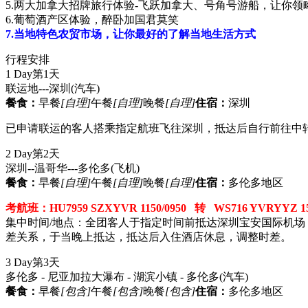
5.两大加拿大招牌旅行体验-飞跃加拿大、号角号游船，让你领
6.葡萄酒产区体验，醉卧加国君莫笑
7.当地特色农贸市场，让你最好的了解当地生活方式
行程安排
1 Day
第1天
联运地---深圳
(汽车)
餐食：
早餐
[自理]
午餐
[自理]
晚餐
[自理]
住宿：
深圳
已申请联运的客人搭乘指定航班飞往深圳，抵达后自行前往中
2 Day
第2天
深圳--温哥华---多伦多
(飞机)
餐食：
早餐
[自理]
午餐
[自理]
晚餐
[自理]
住宿：
多伦多地区
考航班：HU7959 SZXYVR 1150/0950 转 WS716 YVRYYZ
集中时间/地点：全团客人于指定时间前抵达深圳宝安国际机
差关系，于当晚上抵达，抵达后入住酒店休息，调整时差。
3 Day
第3天
多伦多 - 尼亚加拉大瀑布 - 湖滨小镇 - 多伦多
(汽车)
餐食：
早餐
[包含]
午餐
[包含]
晚餐
[包含]
住宿：
多伦多地区