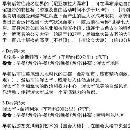
早餐后前往驰名世界的【尼亚加拉大瀑布】，可在瀑布岸边自
谊纽带的彩虹桥（游览及自由活动时间不少于1小时）；【特别
很真切地感受到瀑布狂泻直下而产生的巨大水汽与浪花，水势汹
当日是否运行视当时天气状况而定），随后前往号称“世界七大
房。置身风景如画的尼亚加拉湖滨小镇，流连于古色古香的特
大一所著名的公立大学，始建于1827年，是加拿大最古老的大
于一百几十层楼的高度（不登顶）、【省议会大厦】（约10分
4 Day
第4天
多伦多 - 金斯顿市 - 渥太华（车程约450公里）
(汽车)
餐食：
早餐
[包含]
午餐
[包含]
晚餐
[包含]
住宿：
渥太华地区
早餐后前往英属殖民地时代的古都－金斯顿市，该市精巧别致
观）】。然后前往渥太华，晚餐后入住酒店休息。
渥太华作为加拿大的政治和权力中心，渥太华优美的自然风光
乐活动，使得渥太华成为一个充满魅力的首都。
5 Day
第5天
渥太华 - 蒙特利尔（车程约200公里）
(汽车)
餐食：
早餐
[包含]
午餐
[包含]
晚餐
[包含]
住宿：
蒙特利尔地区
早餐后游览充满雕刻艺术的【国会大楼】，在国会大楼中央耸立