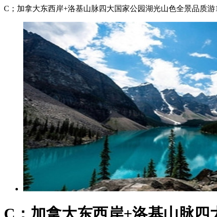
C；加拿大东西岸+洛基山脉四大国家公园湖光山色全景品质游1
C；加拿大东西岸+洛基山脉四