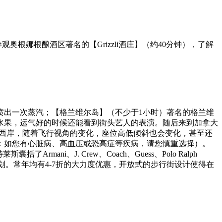
根娜根酿酒区著名的【Grizzli酒庄】（约40分钟），了解
喷出一次蒸汽；【格兰维尔岛】（不少于1小时）著名的格兰维
水果，运气好的时候还能看到街头艺人的表演。随后来到加拿大
岸横跨至西岸，随着飞行视角的变化，座位高低倾斜也会变化，甚至还
：如您有心脏病、高血压或恐高症等疾病，请您慎重选择）。
ni、J. Crew、Coach、Guess、Polo Ralph
的入驻计划。常年均有4-7折的大力度优惠，开放式的步行街设计使得在