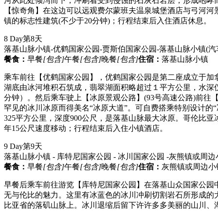
河从此处倾泻而下，冲刷着受到侵蚀的石灰石岩层，形成咆哮而
【惊奇角】在这边可以远观费尔蒙班夫温泉城堡酒店与弓河河
镇的标志性建筑(不少于20分钟)；行程结束后入住酒店休息。
8 Day
第8天
落基山脉小镇-优鹤国家公园-贾斯伯国家公园-落基山脉小镇
(汽
餐食：
早餐
[包含]
午餐
[包含]
晚餐
[包含]
住宿：
落基山脉小镇
乘车前往【优鹤国家公园】，优鹤国家公园是第二座成立于加
湖底由冰河堆积石筑成，翡翠湖面积略超过１平方公里，水深仅
分钟）。然后乘车驶上【冰原景观公路】(93号高速公路)前
罕见的冰川冰原而得美名“冰原大道”。可自费搭乘特别设计的“
325平方公里，深度900公尺，是落基山脉最大冰原。哥伦比
年15公尺速度移动；行程结束后入住小镇酒店。
9 Day
第9天
落基山脉小镇 - 库特尼国家公园 - 冰川国家公园 -灰熊镇或周
餐食：
早餐
[包含]
午餐
[包含]
晚餐
[包含]
住宿：
灰熊镇或周边小
早餐后乘车前往游览【库特尼国家公园】在落基山众国家公园
无与伦比的魅力。这里有冰蓝色的冰川冲刷切割岩石所形成的大
比亚省的落矶山脉上。冰川退缩后留下许许多多美丽的山川、