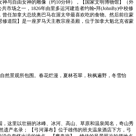
女神与自由女神的雕像（约10分钟），【国家文明博物馆】（外
之一，1826年由里多运河建造者约翰•拜(JohnBy)中校修
，曾任加拿大总统奥巴马在渥太华最喜欢吃的食物。然后前往蒙
瑟修道院】是一座罗马天主教宗座圣殿，位于加拿大魁北克省蒙
的自然景观所包围。春花烂漫，夏林苍翠，秋枫遍野，冬雪怡
园，这里以壮丽的冰峰、冰河、高山、草原和温泉闻名，奇山秀
自然遗产名录； 【弓河瀑布】位于雄伟的班夫温泉酒店下方，弓