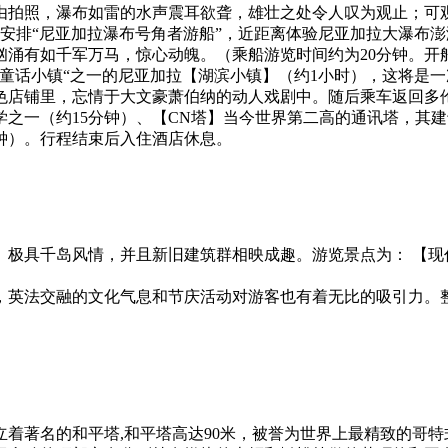
由拍照，瀑布如雷的水声震耳欲聋，雄壮之处令人叹为观止；可
安排“尼亚加拉瀑布号角者游船”，近距离体验尼亚加拉大瀑布
涌有如千军万马，惊心动魄。（乘船游览时间约为20分钟。开船
童话小镇“之一的尼亚加拉【湖滨小镇】（约1小时），这将是一
色店铺里，忘情于大文豪萧伯纳的动人戏剧中。随后乘车返回多伦
学之一（约15分钟）、【CN塔】当今世界第二高的通讯塔，其建
钟）。行程结束后入住酒店休息。
、极具千岛风情，并且新旧建筑群相映成趣。游览景点为： 【现
，英法交融的文化气息和节庆活动对游客也有着无比的吸引力。
着著名的和平塔,和平塔高达90米，被誉为世界上最精致的哥特式