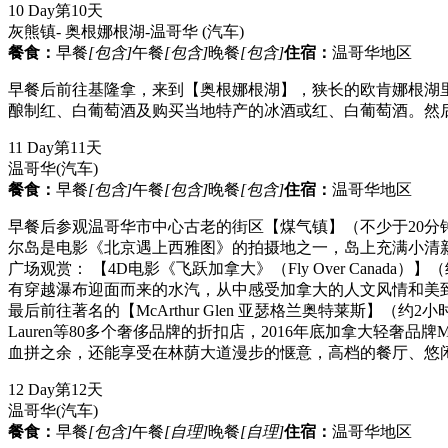
10 Day
第10天
灰熊镇- 奥根娜根湖-温哥华
(汽车)
餐食：
早餐
[包含]
午餐
[包含]
晚餐
[包含]
住宿：
温哥华地区
早餐后前往基隆拿，来到【奥根娜根湖】，狭长的欧肯娜根湖里住着
酿制红、白葡萄酒及购买当地特产的冰酒或红、白葡萄酒。然
11 Day
第11天
温哥华
(汽车)
餐食：
早餐
[包含]
午餐
[包含]
晚餐
[包含]
住宿：
温哥华地区
早餐后参观温哥华市中心古老的街区【煤气镇】（不少于20分
尔岛是电影《北京遇上西雅图》的拍摄地之一，岛上充满小清
广场观赏： 【4D电影《飞跃加拿大》（Fly Over Can
有穿越瀑布迎面而来的水汽，从中感受加拿大的人文风情和美
最后前往著名的【McArthur Glen 亚瑟格兰奥特莱斯】（约2小时
Lauren等80多个奢侈品牌的折扣店，2016年底加拿大轻奢品牌
血拼之余，还能享受在林荫大道漫步的惬意，高档的餐厅、悠
12 Day
第12天
温哥华
(汽车)
餐食：
早餐
[包含]
午餐
[自理]
晚餐
[自理]
住宿：
温哥华地区