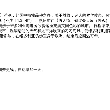
园】游览，此园中植物品种之多，美不胜收，迷人的罗丝喷泉、
称（不少于1.5小时）； 然后前往【唐人街、省议会大厦（外观
还可漫步于维多利亚海港旁欣赏这座充满英国色彩的城市。 行程结
城市，温润晴朗的天气和太平洋吹来的习习海风，使维多利亚拥
生活影响，在维多利亚仿佛置身于欧洲。结束后返回温哥华。
期变更线，自动增加一天。