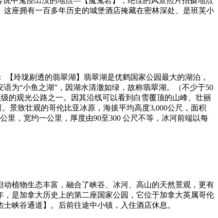
人传说中鬼怪出没的地点—【魔鬼岩】，绝佳的风景照片拍摄地点
。这座拥有一百多年历史的城堡酒店掩藏在密林深处、是班芙小
 【玲珑剔透的翡翠湖】翡翠湖是优鹤国家公园最大的湖泊，
语为“小鱼之湖”，因湖水清澈如绿，故称翡翠湖。（不少于50
顶级的观光公路之一。因其沿线可以看到白雪覆顶的山峰、壮丽
。景致壮观的哥伦比亚冰原，海拔平均高度3,000公尺，面积
里，宽约一公里，厚度由90至300 公尺不等，冰河前端以每
但动植物生态丰富，融合了峡谷、冰河、高山的天然景观，更有
6年，是加拿大历史上的第二座国家公园，它位于加拿大英属哥伦
杰士峡谷通道】。后前往途中小镇，入住酒店休息。