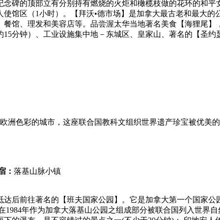
纪念碑的顶部立有分别持有燃烧的火炬和橄榄枝做的花环的和平
馆区（1小时）。【拜沃•德市场】是加拿大最古老和最大的公共市场
、餐馆、理发和美容店等。品尝渥太华当地著名美食【海狸尾】
约15分钟）、工业设施集中地－东城区、皇家山、著名的【圣约
具欧洲色彩的城市，这座联合国教科文组织世界遗产珍宝被优美
宿：
落基山脉小镇
抵达后前往著名的【班夫国家公园】。它是加拿大第一个国家公
在1984年作为加拿大落基山公园之组成部分被联合国列入世界