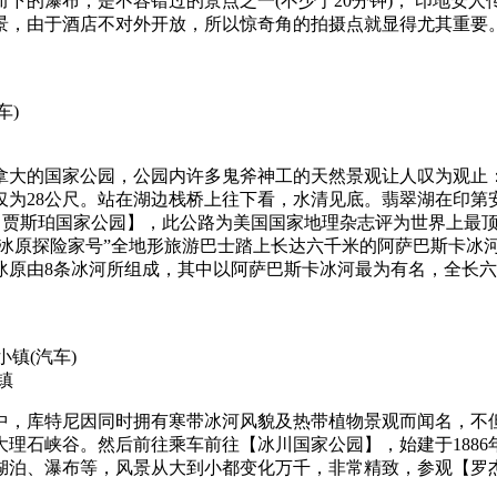
下的瀑布，是不容错过的景点之一(不少于20分钟)； 印地安
景，由于酒店不对外开放，所以惊奇角的拍摄点就显得尤其重要
车)
拿大的国家公园，公园内许多鬼斧神工的天然景观让人叹为观止：
为28公尺。站在湖边栈桥上往下看，水清见底。翡翠湖在印第安
往【贾斯珀国家公园】，此公路为美国国家地理杂志评为世界上最
冰原探险家号”全地形旅游巴士踏上长达六千米的阿萨巴斯卡冰河
亚冰原由8条冰河所组成，其中以阿萨巴斯卡冰河最为有名，全长六公
边小镇
(汽车)
镇
中，库特尼因同时拥有寒带冰河风貌及热带植物景观而闻名，不
理石峡谷。然后前往乘车前往【冰川国家公园】，始建于188
湖泊、瀑布等，风景从大到小都变化万千，非常精致，参观【罗