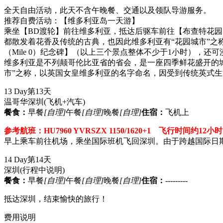
全天自由活动，此天不含午晚餐、交通以及领队导游服务。
推荐自费活动：【维多利亚岛一天游】
乘坐【BD渡轮】前往维多利亚，抵达后驱车前往【布查特花
都散发着花香及传统的古典，也因此维多利亚有“花园城市”之
（Mile 0）纪念碑】（以上三个景点整体不少于1小时），
维多利亚是不列颠哥伦比亚省的省会，是一座四季鲜花盛开的
市”之称，以英国女皇维多利亚的名字命名，因受到传统英式
13 Day
第13天
温哥华深圳
(飞机+汽车)
餐食：
早餐
[自理]
午餐
[自理]
晚餐
[自理]
住宿：
飞机上
参考航班：HU7960 YVRSZX 1150/1620+1 飞行时间约12小时
早上乘车前往机场，乘坐国际班机飞回深圳。由于跨越国际日
14 Day
第14天
深圳
(行程中说明)
餐食：
早餐
[自理]
午餐
[自理]
晚餐
[自理]
住宿：
---------
抵达深圳，结束愉快的旅行！
费用说明