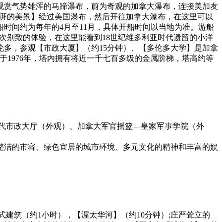
观赏气势雄浑的马蹄瀑布，蔚为奇观的加拿大瀑布，连接美加友
澎湃的美景】经过美国瀑布，然后开往加拿大瀑布，在这里可以
时间约为每年的4月至11月，具体开船时间以当地为准。游船
次别致的体验，在这里能看到18世纪维多利亚时代遗留的小洋
多，参观【市政大厦】（约15分钟）、【多伦多大学】是加拿
于1976年，塔内拥有将近一千七百多级的金属阶梯，塔高约等
代市政大厅（外观）、加拿大军官摇篮—皇家军事学院（外
整洁的市容、绿色宜居的城市环境、多元文化的精神和丰富的娱
建筑（约1小时），【渥太华河】（约10分钟）;庄严耸立的