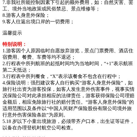
7.非我社所能控制因素下引起的额外费用，如：自然灾害、罢
工、境外当地政策或民俗禁忌、景点维修等；
8.游客人身意外保险；
9.客人往返出境口岸的一切费用；
温馨提示
特别说明：
1.游客因个人原因临时自愿放弃游览，景点门票费用、酒店住
宿费用、餐费、车费等均不退还；
2.行程表中所列航班的起抵时间均为当地时间，“+1”表示航班
第二天抵达；
3.行程表中所列餐食，“X”表示该餐食不包含在行程中；
4.保险说明：强烈建议客人自行购买“游客人身意外保险”，如
旅行社出资为游客投保，如客人发生意外伤害事件，视事实情
况保险公司对此承担相应的法律责任，游客获得保险公司理赔
金额后，相应免除旅行社的赔付责任。“游客人身意外保险”的
适用范围以及条件以“中国人民财产保险股份有限公司境外旅
行意外伤害保险条款”为原则。
5.18 岁以下小童出境旅游，必须带齐户口本，出生证等证件，
以备在办理登机时航空公司检查。