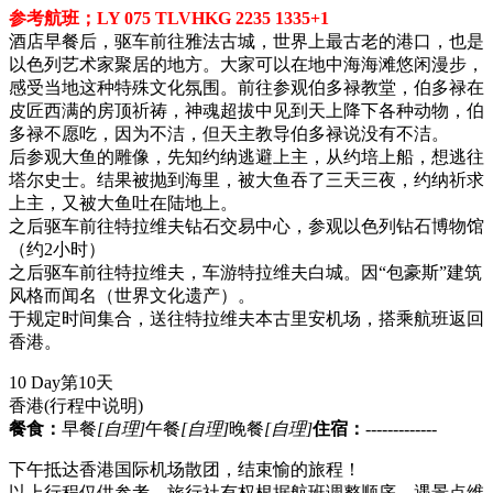
参考航班；LY 075 TLVHKG 2235 1335+1
酒店早餐后，驱车前往雅法古城，世界上最古老的港口，也是
以色列艺术家聚居的地方。大家可以在地中海海滩悠闲漫步，
感受当地这种特殊文化氛围。前往参观伯多禄教堂，伯多禄在
皮匠西满的房顶祈祷，神魂超拔中见到天上降下各种动物，伯
多禄不愿吃，因为不洁，但天主教导伯多禄说没有不洁。
后参观大鱼的雕像，先知约纳逃避上主，从约培上船，想逃往
塔尔史士。结果被抛到海里，被大鱼吞了三天三夜，约纳祈求
上主，又被大鱼吐在陆地上。
之后驱车前往特拉维夫钻石交易中心，参观以色列钻石博物馆
（约2小时）
之后驱车前往特拉维夫，车游特拉维夫白城。因“包豪斯”建筑
风格而闻名（世界文化遗产）。
于规定时间集合，送往特拉维夫本古里安机场，搭乘航班返回
香港。
10 Day
第10天
香港
(行程中说明)
餐食：
早餐
[自理]
午餐
[自理]
晚餐
[自理]
住宿：
-------------
下午抵达香港国际机场散团，结束愉的旅程！
以上行程仅供参考，旅行社有权根据航班调整顺序，遇景点维