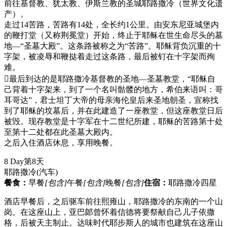
前往基督教、犹太教、伊斯兰教的圣城耶路撒冷（世界文化遗
产）。
走过14苦路，苦路有14处，全长约1公里。由安东尼亚城堡内
的鞭打堂（又称荆冕堂）开始，终止于耶稣在世生命尽头的墓
地—“圣墓大殿”。这条路被称之为“苦路”。耶稣背负沉重的十
字架，被凌辱和鞭挞着走过这条路，最后被钉在十字架而殉
难。
最后到达的是耶路撒冷基督教的圣地—圣墓教堂，“耶稣自
己背着十字架来，到了一个名叫骷髅的地方，希伯来语叫：哥
耳哥达”，君士坦丁大帝的母亲海伦皇后来圣地朝圣，宣称找
到了耶稣的坟墓后，并在此建造了一座教堂，但这座教堂日后
被毁。现存教堂是十字军在十二世纪所建，耶稣的苦路第十处
至第十二处都在此圣墓大殿内。
之后入住酒店休息，享用晚餐。
8 Day
第8天
耶路撒冷
(汽车)
餐食：
早餐
[包含]
午餐
[包含]
晚餐
[包含]
住宿：
耶路撒冷四星
酒店早餐后，之后驱车前往熙雍山，耶路撒冷的东南的一个山
岗。在这座山上，亚巴郞曾怀着信德将要祭献自己儿子依撒
格，后被天主制止。达味时代耶步斯人的城市也建筑在这座山