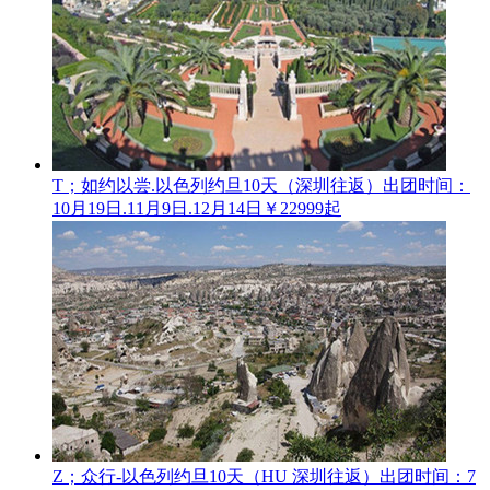
T；如约以尝.以色列约旦10天（深圳往返）
出团时间：
10月19日.11月9日.12月14日
￥22999起
Z；众行-以色列约旦10天（HU 深圳往返）
出团时间：7