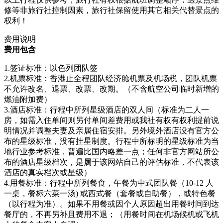
修等非旅行社控制因素，旅行社保留使用其它相关代替景点的
权利！
费用说明
费用包含
1.签证标准：以色列团队签
2.机票标准：香港止全程团队经济舱机票及机场税，团队机票
不允许改名、退票、改票、改期。（不含航空公司临时新增的
燃油附加费）
3.酒店标准：行程中所列星级酒店的双人间（标准为二人一
房，如需入住单间则另付单间差费用或我社有权有权利提前说
明情况并调整夫妻及亲属住宿安排。另外境外酒店没有官方公
布的星级标准，没有挂星制度。行程中所标明的星级标准为当
地行业参考标准，普遍比国内略差一点；任何非官方网站所公
布的酒店星级档次，是属于该网站自己的评估标准，不代表该
酒店的真实档次或星级）
4.用餐标准：行程中所列餐食，午餐为中式团队餐（10-12 人
一桌，餐标六菜一汤) 或西式餐（套餐或自助餐），或特色餐
（以行程为准）。如果不用餐或因个人原因超出用餐时间到达
餐厅的，不再另补且费用不退；（用餐时间在机场候机或飞机