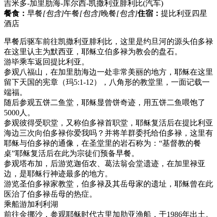
吉米多-加里肋海-库尔西-凯撒利亚腓利比
(汽车)
餐食：
早餐
[包含]
午餐
[包含]
晚餐
[包含]
住宿：
提比利亚四星
酒店
早餐后驱车前往凯撒利亚腓利比，这里是约旦河的源头伯多禄
在这里认主为默西亚，耶稣立伯多禄为教会的盘石。
游毕乘车返回提比利亚。
参观八福山，在加里肋海边一处非常美丽的地方，耶稣在这里
留下天国的宪章（玛5:1-12），八角形的教堂里，一面记载一
端福。
随后参观五饼二鱼堂，耶稣显曾饼奇迹，用五饼二鱼喂饱了
5000人。
参观彼得受职堂，又称伯多禄首职堂，耶稣复活后在提比利亚
海边三次向伯多禄你爱我吗？并将羊群委托给伯多禄，这里有
耶稣与伯多禄的通像，在圣堂里的岩石称为：“基督教的餐
桌”耶稣复活后在此为宗徒们预备早餐。
参观塔布加，后游览迦佰农、葛法翁会堂遗迹，在加里禄亚
边，是耶稣行神迹最多的地方。
游览圣伯多禄家教堂，伯多禄及其岳母家的遗址，耶稣曾在此
医治了伯多禄岳母的热症。
乘船游加利利湖
前往金挪沙，参观耶稣时代古里加肋亚渔船，于1986年出土。