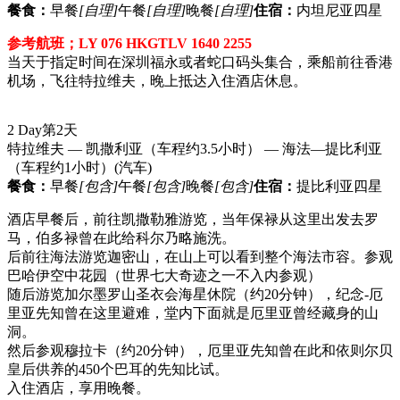
餐食：
早餐
[自理]
午餐
[自理]
晚餐
[自理]
住宿：
内坦尼亚四星
参考航班；LY 076 HKGTLV 1640 2255
当天于指定时间在深圳福永或者蛇口码头集合，乘船前往香港
机场，飞往特拉维夫，晚上抵达入住酒店休息。
2 Day
第2天
特拉维夫 — 凯撒利亚（车程约3.5小时） — 海法—提比利亚
（车程约1小时）
(汽车)
餐食：
早餐
[包含]
午餐
[包含]
晚餐
[包含]
住宿：
提比利亚四星
酒店早餐后，前往凯撒勒雅游览，当年保禄从这里出发去罗
马，伯多禄曾在此给科尔乃略施洗。
后前往海法游览迦密山，在山上可以看到整个海法市容。参观
巴哈伊空中花园（世界七大奇迹之一不入内参观）
随后游览加尔墨罗山圣衣会海星休院（约20分钟），纪念-厄
里亚先知曾在这里避难，堂内下面就是厄里亚曾经藏身的山
洞。
然后参观穆拉卡（约20分钟），厄里亚先知曾在此和依则尔贝
皇后供养的450个巴耳的先知比试。
入住酒店，享用晚餐。