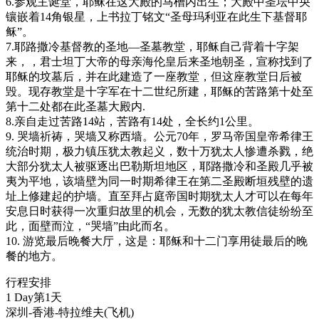
6.参观主诞堂，耶稣在这大殿的马槽内出生；大殿中圣坛中央
镶嵌着14角银星，上书拉丁铭文“圣母玛利亚在此生下基督耶
稣”。
7.耶路撒冷基督教的圣地—圣墓教堂，耶稣自己背着十字架
来，，君士坦丁大帝的母亲海伦皇后来圣地朝圣，宣称找到了
耶稣的坟墓后，并在此建造了一座教堂，但这座教堂日后被
毁。现存教堂是十字军在十二世纪所建，耶稣的苦路第十处至
第十二处都在此圣墓大殿内.
8.亲自走过苦路14站，苦路有14处，全长约1公里。
9. 哭墙祈祷，哭墙又称西墙。公元70年，罗马帝国皇帝希律王
统治时期，极力镇压犹太教起义，数十万犹太人惨遭杀戮，绝
大部分犹太人被驱逐出巴勒斯坦地区，耶路撒冷和圣殿几乎被
夷为平地，该墙壁为同一时期希律王在第二圣殿断垣残壁的遗
址上修建起的护墙。直至拜占庭帝国时期犹太人才可以在每年
安息日时获得一次重归故里的机会，无数的犹太教信徒纷纷至
此，面壁而泣，“哭墙”由此而名。
10. 游览最后晚餐大厅，这是：耶稣和十二门享用徒最后的晚
餐的地方。
行程安排
1 Day
第1天
深圳-香港-特拉维夫
(飞机)