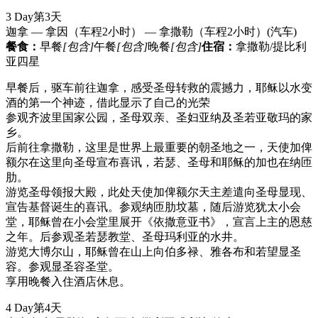
3 Day
第3天
迦拿 — 拿因（车程2小时） — 拿撒勒（车程2小时）
(汽车)
餐食：
早餐
[包含]
午餐
[包含]
晚餐
[包含]
住宿：
拿撒勒/提比利
亚四星
早餐后，驱车前往迦拿，感受圣母转救的震撼力，耶稣以水变
酒的第一个神迹，借此显示了自己的光荣
参观齐波里国家公园，圣母双亲、圣妇亚纳及圣若亚敬玛的家
乡。
后前往拿撒勒，这里是世界上最重要的朝圣地之一，天使加俾
额尔在这里向圣母宣布喜讯，若瑟、圣母和耶稣的加也在纳匝
肋。
游览圣母领报大殿，此处天使加俾额尔天主差遣向圣母显现、
宣告基督诞生的喜讯。参观纳匝肋坟墓，随后游览犹太小会
堂，耶稣曾在小会堂里展开《依撒意亚书》，宣言上主的恩慈
之年。后参观圣若瑟教堂、圣母玛利亚的水井。
游览大博尔山，耶稣曾在山上向伯多禄、雅各布和若望显圣
容。参观显圣容圣堂。
享用晚餐入住酒店休息。
4 Day
第4天