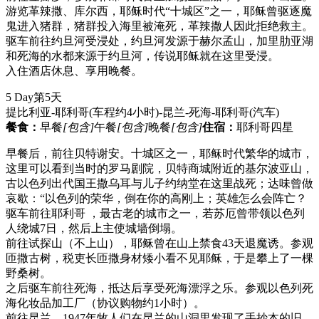
游览革辣撒、库尔西，耶稣时代“十城区”之一，耶稣曾驱逐魔
鬼进入猪群，猪群投入海里被淹死，革辣撒人因此拒绝救主。
驱车前往约旦河受浸处，约旦河发源于赫尔孟山，加里肋亚湖
和死海的水都来源于约旦河，传说耶稣就在这里受浸。
入住酒店休息、享用晚餐。
5 Day
第5天
提比利亚-耶利哥(车程约4小时)-昆兰-死海-耶利哥
(汽车)
餐食：
早餐
[包含]
午餐
[包含]
晚餐
[包含]
住宿：
耶利哥四星
早餐后，前往贝特谢安。十城区之一，耶稣时代繁华的城市，
这里可以看到当时的罗马剧院，贝特商城附近的基尔波亚山，
古以色列出代国王撒乌耳与儿子约纳堂在这里战死；达味曾做
哀歇：“以色列的荣华，倒在你的高刚上；英雄怎么会阵亡？
驱车前往耶利哥 ，最古老的城市之一，若苏厄曾带领以色列
人绕城7日，然后上主使城墙倒塌。
前往试探山（不上山），耶稣曾在山上禁食43天退魔诱。参观
匝撒古树，税吏长匝撒身材矮小看不见耶稣，于是攀上了一棵
野桑树。
之后驱车前往死海，抵达后享受死海漂浮之乐。参观以色列死
海化妆品加工厂（协议购物约1小时）。
前往昆兰，1947年牧人们在昆兰的山洞里发现了手抄本的旧