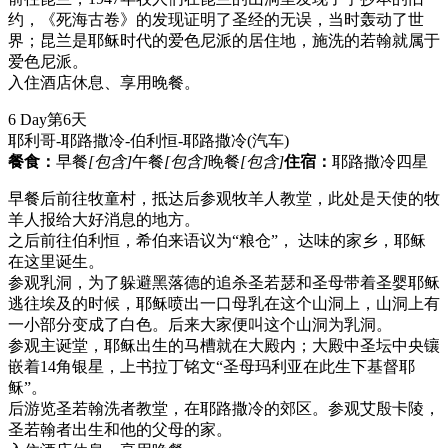
约，《死海古卷》的发现证明了圣经的无误，当时轰动了世
界；昆兰是耶稣时代的爱色尼派的居住地，施洗的若翰就属于
爱色尼派。
入住酒店休息、享用晚餐。
6 Day
第6天
耶利哥-耶路撒冷-伯利恒-耶路撒冷
(汽车)
餐食：
早餐
[包含]
午餐
[包含]
晚餐
[包含]
住宿：
耶路撒冷四星
早餐后前往牧童村，抵达后参观牧羊人教堂，此处是天使的牧
羊人报给大好消息的地方。
之后前往伯利恒，希伯来语议为“粮仓”， 达味的家乡，耶稣
在这里诞生。
参观乳洞，为了躲避黑落德的追杀圣若瑟和圣母带着圣婴耶稣
逃往埃及的时候，耶稣喷出一口母乳在这个山洞上，山洞上有
一小部分变成了白色。后来大家便叫这个山洞为乳洞。
参观主诞堂，耶稣出生的马槽就在大殿内；大殿中圣坛中央镶
嵌着14角银星，上书拉丁铭文“圣母玛利亚在此生下基督耶
稣”。
后游览圣若翰洗者教堂，在耶路撒冷的郊区。参观艾殷卡陵，
圣若翰者出生和他的父母的家。