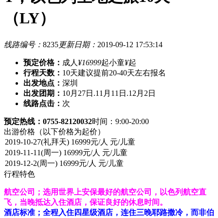
（LY）
线路编号：
8235
更新日期：
2019-09-12 17:53:14
预定价格：
成人
¥16999
起
小童
¥
起
行程天数：
10天
建议提前20-40天左右报名
出发地点：
深圳
出发团期：
10月27日.11月11日.12月2日
线路点击：
次
预定热线：0755-82120032
时间：9:00-20:00
出游价格
（以下价格为起价）
行程特色
航空公司；选用世界上安保最好的航空公司，以色列航空直
飞，当晚抵达入住酒店，保证良好的休息时间。
酒店标准；全程入住四星级酒店，连住三晚耶路撒冷，而非伯