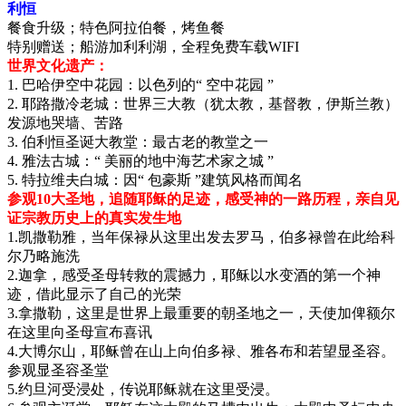
利恒
餐食升级；特色阿拉伯餐，烤鱼餐
特别赠送；船游加利利湖，全程免费车载WIFI
世界文化遗产：
1. 巴哈伊空中花园：以色列的“ 空中花园 ”
2. 耶路撒冷老城：世界三大教（犹太教，基督教，伊斯兰教）
发源地哭墙、苦路
3. 伯利恒圣诞大教堂：最古老的教堂之一
4. 雅法古城：“ 美丽的地中海艺术家之城 ”
5. 特拉维夫白城：因“ 包豪斯 ”建筑风格而闻名
参观10大圣地，追随耶稣的足迹，感受神的一路历程，亲自见
证宗教历史上的真实发生地
1.凯撒勒雅，当年保禄从这里出发去罗马，伯多禄曾在此给科
尔乃略施洗
2.迦拿，感受圣母转救的震撼力，耶稣以水变酒的第一个神
迹，借此显示了自己的光荣
3.拿撒勒，这里是世界上最重要的朝圣地之一，天使加俾额尔
在这里向圣母宣布喜讯
4.大博尔山，耶稣曾在山上向伯多禄、雅各布和若望显圣容。
参观显圣容圣堂
5.约旦河受浸处，传说耶稣就在这里受浸。