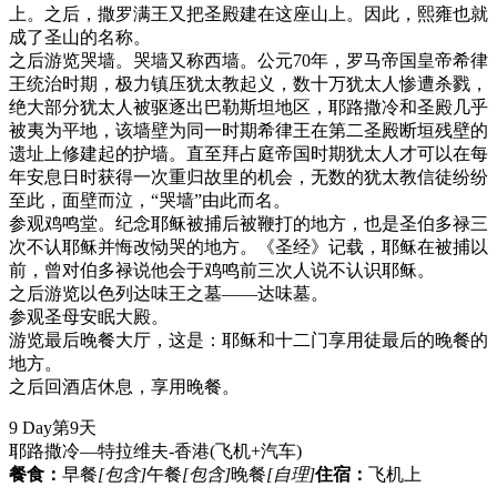
上。之后，撒罗满王又把圣殿建在这座山上。因此，熙雍也就
成了圣山的名称。
之后游览哭墙。哭墙又称西墙。公元70年，罗马帝国皇帝希律
王统治时期，极力镇压犹太教起义，数十万犹太人惨遭杀戮，
绝大部分犹太人被驱逐出巴勒斯坦地区，耶路撒冷和圣殿几乎
被夷为平地，该墙壁为同一时期希律王在第二圣殿断垣残壁的
遗址上修建起的护墙。直至拜占庭帝国时期犹太人才可以在每
年安息日时获得一次重归故里的机会，无数的犹太教信徒纷纷
至此，面壁而泣，“哭墙”由此而名。
参观鸡鸣堂。纪念耶稣被捕后被鞭打的地方，也是圣伯多禄三
次不认耶稣并悔改恸哭的地方。《圣经》记载，耶稣在被捕以
前，曾对伯多禄说他会于鸡鸣前三次人说不认识耶稣。
之后游览以色列达味王之墓——达味墓。
参观圣母安眠大殿。
游览最后晚餐大厅，这是：耶稣和十二门享用徒最后的晚餐的
地方。
之后回酒店休息，享用晚餐。
9 Day
第9天
耶路撒冷—特拉维夫-香港
(飞机+汽车)
餐食：
早餐
[包含]
午餐
[包含]
晚餐
[自理]
住宿：
飞机上