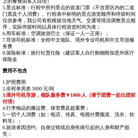
上的餐食由客人自理）
5.景点标准：行程中所列景点的首道门票（不含景区内的二道
门票及个人消费）。行程表中标明的景点游览顺序和停留时间
仅供参考，我公司有权根据当地天气、交通等情况调整景点顺
序，实际停留时间以具体行程游览时间为准；
6.用车标准：空调旅游巴士（保证一人一正座）；
7.导游司机标准：全程中文领队、境外专业司机和中文导游服
务费
8.保险标准：旅行社责任险（建议客人自行购物附加意外医疗
保险金
费用不包含
1.护照费用
2.全程单房差 5000 元/间
3.境外司机导游，领队服务费￥1000/人（请于团费一起出团前
付清）
4.行李物品的搬运费、保管费及超重费；
5.一切个人消费（如：电话、传真、电视付费频道、洗衣、饮
料等）；
6.旅游者因违约、自身过错或自身疾病引起的人身和财产损
失；