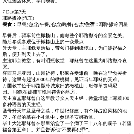
入住酒店休息、享用晚餐。
7 Day
第7天
耶路撒冷
(汽车)
餐食：
早餐
[包含]
午餐
[包含]
晚餐
[包含]
住宿：
耶路撒冷四星
早餐后，驱车前往橄榄山，俯瞰整个耶路撒冷的全景之美。
随后参观参观位于橄榄山上的一众景点
升天堂，主耶稣复活后，带领门徒到橄榄山，为门徒祝福之
后，便升到天上去了。
主泣耶京教堂，有叫泪瓶教堂，耶稣曾在这里为耶路撒冷哀
哭。
客西马尼亚园，山园祈祷，耶稣在受难前一晚在这里恸哭祈
祷，这里有超过2000年的橄榄树，见证当年耶稣的受难。
万国教堂位于耶路撒冷城东部的橄榄山，毗邻革责玛尼
园。 耶稣在被捕前晚间祷告的地方。
天主京堂耶稣曾自这里教导众人天主经，教堂墙壁上写着100
多种语言的天主经。
圣母升天堂及圣母之墓，中世纪修建，有个拜占庭风格的地
穴，圣母的墓在小礼堂中，参观圣安娜教堂。
毕士大池耶稣曾在那里治愈了一个病了三十八年的瘸子（若望
福音第五章）。并且告诉他“不要再犯罪”。