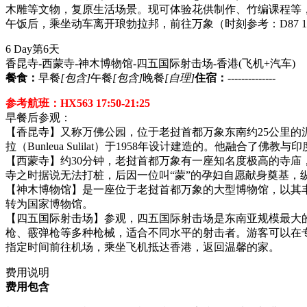
木雕等文物，复原生活场景。现可体验花供制作、竹编课程等
午饭后，乘坐动车离开琅勃拉邦，前往万象（时刻参考：D87 14:4
6 Day
第6天
香昆寺-西蒙寺-神木博物馆-四五国际射击场-香港
(飞机+汽车)
餐食：
早餐
[包含]
午餐
[包含]
晚餐
[自理]
住宿：
--------------
参考航班：HX563 17:50-21:25
早餐后参观：
【香昆寺】又称万佛公园，位于老挝首都万象东南约25公里的
拉（Bunleua Sulilat）于1958年设计建造的。他融
【西蒙寺】约30分钟，老挝首都万象有一座知名度极高的寺庙
寺之时据说无法打桩，后因一位叫“蒙”的孕妇自愿献身奠基，
【神木博物馆】是一座位于老挝首都万象的大型博物馆，以其丰
转为国家博物馆‌。
【四五国际射击场】参观，四五国际射击场是东南亚规模最大的
枪、霰弹枪等多种枪械，适合不同水平的射击者。游客可以在专
指定时间前往机场，乘坐飞机抵达香港，返回温馨的家。
费用说明
费用包含