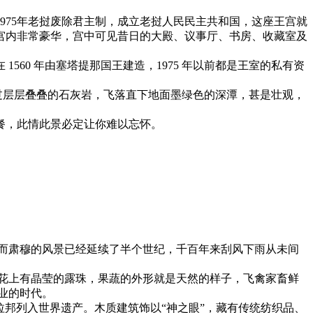
。1975年老挝废除君主制，成立老挝人民民主共和国，这座王宫就
宫内非常豪华，宫中可见昔日的大殿、议事厅、书房、收藏室及
60 年由塞塔提那国王建造，1975 年以前都是王室的私有资
泛过层层叠叠的石灰岩，飞落直下地面墨绿色的深潭，甚是壮观，
餐，此情此景必定让你难以忘怀。
而肃穆的风景已经延续了半个世纪，千百年来刮风下雨从未间
花上有晶莹的露珠，果蔬的外形就是天然的样子，飞禽家畜鲜
工业的时代。
5年随琅勃拉邦列入世界遗产。木质建筑饰以“神之眼”，藏有传统纺织品、