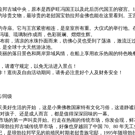
于琅勃拉邦古城中央，原本是西萨旺冯国王以及此后历代国王的寝宫
的珍贵文物，最珍贵的老挝国宝勃拉邦金佛也能在这里看到。王
庙。它与王宫紧密相连，是皇室所有重。大仪式的举行地。在 15
、玛瑙、琉璃制作成而，色彩斑斓、熠熠生辉。
在瀑布前，清凉的水珠扑面而来，彷佛心灵也受到了荡涤 ，激流
，是全球十大天然游泳池。
美丽的落日景色和两岸异域风情，在船上享用欢乐热闹的特色晚
服，请遵守规定，以免无法进入景点！
作！逛街及自由活动期间，请务必注意好个人及财务安全！
/同级
天美好生活的开始 ，这是小乘佛教国家特有文化习俗，这道静谧
是对孩子、还是成人而言 ，都是值得深深回味的一幕。
个市场的第一声叫卖开始。行走在热闹的传统市场，你发会现，鲜
勃拉邦古城传统早市场 ，好像也穿越回了中国 70、80 年无
se）】建于19世纪，是琅勃拉邦罕见的前殖民时期老挝贵族宅邸，199