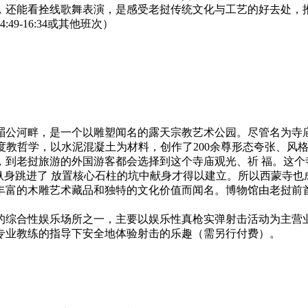
，还能看拴线歌舞表演，是感受老挝传统文化与工艺的好去处，
9-16:34或其他班次）
湄公河畔，是一个以雕塑闻名的露天宗教艺术公园。尽管名为寺
合了佛教与印度教哲学，以水泥混凝土为材料，创作了200余尊形态夸张
，到老挝旅游的外国游客都会选择到这个寺庙观光、祈 福。这个寺
纵身跳进了 放置核心石柱的坑中献身才得以建立。所以西蒙寺也成
富的木雕艺术藏品和独特的文化价值而闻名。博物馆由老挝前首
综合性娱乐场所之一，主要以娱乐性真枪实弹射击活动为主营业
业教练的指导下安全地体验射击的乐趣（需另行付费）‌。