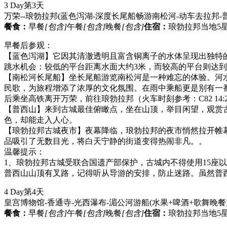
3 Day
第3天
万荣--琅勃拉邦(蓝色泻湖-深度长尾船畅游南松河-动车去拉邦-
餐食：
早餐
[包含]
午餐
[包含]
晚餐
[包含]
住宿：
琅勃拉邦当地5星
早餐后参观：
【蓝色泻湖】它因其清澈透明且富含铜离子的水体呈现出独特
跳水机会：较低的平台距离水面大约3米，而较高的平台则达到大
【南松河长尾船】坐长尾船游览南松河是一种难忘的体验。河
民歌，为旅程增添了浓厚的文化氛围。在雨中乘船更是别有一
后乘坐高铁离开万荣，前往琅勃拉邦（火车时刻参考：C82 14:27
【普西山】来到古城最佳俯瞰点，坐在山顶，举目闲望，观赏
色，却能走入人心。
【琅勃拉邦古城夜市】夜幕降临，琅勃拉邦的夜市悄然拉开帷
品吸引了无数目光，将白天宁静的街道变得热闹非凡。。
温馨提示：
1、琅勃拉邦古城受联合国遗产部保护，古城内不得使用15座
普西山山顶有叉路，记得听从导游的安排，防止迷路。虽然普
4 Day
第4天
皇宫博物馆-香通寺-光西瀑布-湄公河游船(水果+啤酒+歌舞晚餐
餐食：
早餐
[包含]
午餐
[包含]
晚餐
[包含]
住宿：
琅勃拉邦当地5星