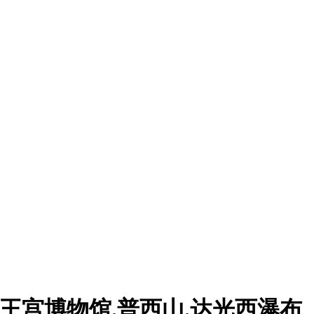
.王宫博物馆.普西山.达光西瀑布