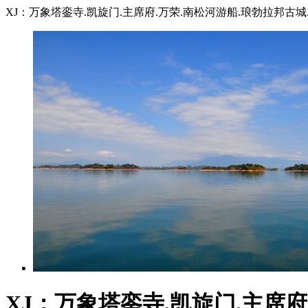
XJ：万象塔銮寺.凯旋门.主席府.万荣.南松河游船.琅勃拉邦古城
XJ：万象塔銮寺.凯旋门.主席府