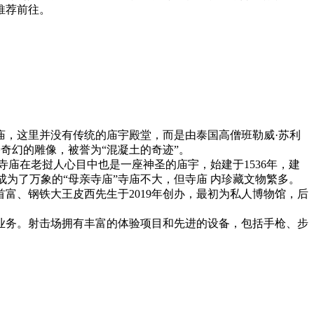
推荐前往。
庙，这里并没有传统的庙宇殿堂，而是由泰国高僧班勒威·苏利
、风格奇幻的雕像，被誉为“混凝土的奇迹”。
庙在老挝人心目中也是一座神圣的庙宇，始建于1536年，建
为了万象的“母亲寺庙”寺庙不大，但寺庙 内珍藏文物繁多。
富、钢铁大王皮西先生于2019年创办，最初为私人博物馆，后
务‌‌。射击场拥有丰富的体验项目和先进的设备，包括手枪、步