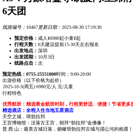
6天团
线路编号：
10467
更新日期：
2025-08-30 17:19:30
预定价格：
成人
¥6980
起
小童
¥
起
行程天数：
6天
建议提前15-30天左右报名
出发地点：
深圳
出发团期：
10月3日
线路点击：
次
预定热线：0755-25551800
时间：9:00-20:00
出游价格
（以下价格为起价）
行程特色
优秀航班：精选黄金航班时刻，行程更舒适、便捷！节省更多
精选酒店：全程入住当地五星酒店
天空之城，琅勃拉邦
王宫博物馆：没落古王宫，朝拜“勃拉邦”金佛像！
普 西 山：最美古城日落，俯瞰琅勃拉邦古城与湄公河的相遇！