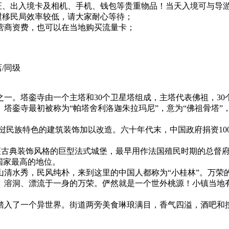
签证、出入境卡及相机、手机、钱包等贵重物品！当天入境可与导
挝移民局效率较低，请大家耐心等待；
解运营商资费，也可以在当地购买流量卡；
/同级
。塔銮寺由一个主塔和30个卫星塔组成，主塔代表佛祖，30个小
。塔銮寺最初被称为“帕塔舍利洛迦朱拉玛尼”，意为“佛祖骨塔”，
老挝民族特色的建筑装饰加以改造。六十年代末，中国政府捐资1
一座古典装饰风格的巨型法式城堡，最早用作法国殖民时期的总督
个国家最高的地位。
山清水秀，民风纯朴，来到这里的中国人都称为“小桂林”。万荣
、溶洞、漂流于一身的万荣。俨然就是一个世外桃源！小镇当地
踏入了一个异世界。街道两旁美食琳琅满目，香气四溢，酒吧和