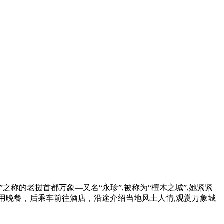
称的老挝首都万象—又名“永珍”,被称为“檀木之城”,她紧紧
用晚餐，后乘车前往酒店，沿途介绍当地风土人情,观赏万象城