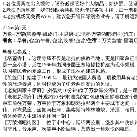
1.各位贵宾在出入境时，请务必保管好个人物品，如护照、
2.老挝为落地签，我们领队会协助您办理好各项手续，由于老
3.老挝机场无免费Wi-Fi，建议您开通国际漫游业务，请了
2 Day
第2天
万象--万荣(塔銮寺-凯旋门-主席府-总理府-万荣酒吧街区)
(汽车)
餐食：
早餐
[包含]
午餐
[包含]
晚餐
[包含]
住宿：
万荣当地5星酒店
早餐后参观：
【塔銮寺】，这座寺庙不仅是老挝的佛教圣地，更是国家象征之一
是一座小塔，后在1566年由澜沧国王塞塔提拉扩建为现今规模
法国殖民者的复原工作，形成了现在的建筑风格‌。
【凯旋门】始建于1969 年，最初为法国人所造，后被用具有
性的旅游景点，同时也成为了中老两国友谊的见证。
【老挝国家主席府】(外观约10分钟)位于万象湄公河畔，是
【老挝总理府】(外观约10 分钟)漂亮的白色建筑宣誓着在这
乘车前往万荣，万荣位于万象和朗勃拉邦两个主要城市之间，
伟。背靠悬崖，坐拥南松河，集喀斯特峰林地貌、清溪、稻田
情体验着人生难得的休闲一刻！
【万荣酒吧街区】，位于市中心，延绵两公里，漫步其中仿佛
闹非凡，音乐声、欢笑声不断回响，营造出一种欢快的氛围。