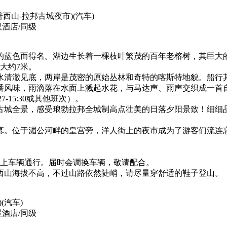
普西山-拉邦古城夜市)
(汽车)
酒店/同级
的蓝色而得名。湖边生长着一棵枝叶繁茂的百年老榕树，其巨大
约7米‌。
水清澈见底，两岸是茂密的原始丛林和奇特的喀斯特地貌。船行
番风味，雨滴落在水面上溅起水花，与马达声、雨声交织成一首自
-15:30或其他班次）。
古城全景，感受琅勃拉邦全城制高点壮美的日落夕阳景致！细细品
幕。位于湄公河畔的皇宫旁，洋人街上的夜市成为了游客们流连
以上车辆通行。届时会调换车辆，敬请配合。
西山海拔不高，不过山路依然陡峭，请尽量穿舒适的鞋子登山。
)
(汽车)
酒店/同级