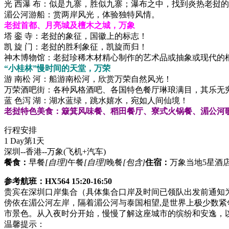
光 西瀑 布：似是九寨，胜似九寨；瀑布之中，找到炎热老挝
湄公河游船：赏两岸风光，体验独特风情。
老挝首都、月亮城及檀木之城，万象
塔 銮 寺：老挝的象征，国徽上的标志！
凯 旋 门：老挝的胜利象征，凯旋而归！
神木博物馆：老挝珍稀木材精心制作的艺术品或抽象或现代的
“小桂林”慢时间的天堂，万荣
游 南松 河：船游南松河，欣赏万荣自然风光！
万荣酒吧街：各种风格酒吧、各国特色餐厅琳琅满目，其乐无
蓝 色泻 湖：湖水蓝绿，跳水嬉水，宛如人间仙境！
老挝特色美食：簸箕风味餐、稻田餐厅、寮式火锅餐、湄公河
行程安排
1 Day
第1天
深圳--香港--万象
(飞机+汽车)
餐食：
早餐
[自理]
午餐
[自理]
晚餐
[包含]
住宿：
万象当地5星酒店
参考航班：HX564 15:20-16:50
贵宾在深圳口岸集合（具体集合口岸及时间已领队出发前通知为准
傍依在湄公河左岸，隔着湄公河与泰国相望,是世界上极少数紧
市景色。从入夜时分开始，慢慢了解这座城市的缤纷和安逸，
温馨提示：