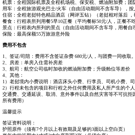
机票：全程国际机票及全程机场税、保安税、燃油附加费；团
用车：全程旅游观光巴士/火车（自由活动期间不含车导），按
住宿：全程老挝特色精品酒店（网评五钻）（老挝相对落后 ，
餐食：行程表所列用餐5早10正餐（平均餐标50元/人，正餐
景点：行程表内所列的景点（自由活动期间不含车导，用餐自
保险：最高保额55万旅游意外险
费用不包含
1、签证/司陪：费用不含签证杂费 680元/人，与团费一同收取
2、房差：单房入住需补房差
3、航司：航空公司临时加收的燃油附加费；升级舱位等差价
4、其他：
1）老挝境内小费说明：酒店床头小费、行李员、司机小费、
2）行程未包含的项目和行程之外任何费用及私人所产生的个
交通费、交通延误、取消、意外事件以及自然灾害等不可抗拒
所有费用）
温馨提示
签证资料说明：
护照原件（须有7个月以上有效期及足够的3面以上空白页）