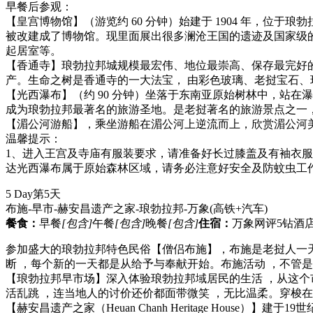
早餐后参观：
【皇宫博物馆】（游览约 60 分钟）始建于 1904 年，位
被改建成了博物馆。现里面展出很多澜沧王国的遗迹及国家级
起居室等。
【香通寺】琅勃拉邦城规模最宏伟、地位最崇高、保存最完好的寺
产。生命之树是香通寺的一大法宝， 由彩色玻璃、老挝宝石
【光西瀑布】（约 90 分钟）坐落于东南亚原始树林中，站
成为琅勃拉邦最著名的旅游圣地。是老挝著名的旅游景点之一
【湄公河游船】，乘坐游船在湄公河上逆流而上，欣赏湄公河
温馨提示：
1、进入王宫及寺庙有服装要求，请准备好长过膝盖及有袖衣
达光西瀑布属于原始森林区域，请务必注意好安全及防蚊虫工
5 Day
第5天
布施-早市-赫安昌遗产之家-琅勃拉邦-万象
(高铁+汽车)
餐食：
早餐
[包含]
午餐
[包含]
晚餐
[包含]
住宿：
万象网评5钻酒店
参加盛大的琅勃拉邦特色民俗【僧侣布施】，布施是老挝人一
断 ，每个新的一天都是从给予与奉献开始。布施活动 ，不管
【琅勃拉邦早市场】深入体验琅勃拉邦域居民的生活 ，从这
活乱跳 ，连当地人的讨价还价都面带微笑 ，无比温柔。穿梭在琅
【赫安昌遗产之家（Heuan Chanh Heritage Hou