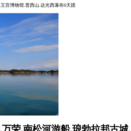
.王宫博物馆.普西山.达光西瀑布6天团
.万荣.南松河游船.琅勃拉邦古城