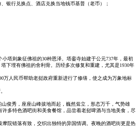
游、银行兑换点、酒店兑换当地钱币基普（老币）；
塔则象征佛祖的30种恩泽‌‌。塔銮寺始建于公元737年，最初
塔下埋有佛祖的舍利骨‌。历经多次修复和重建，尤其是1930年
000万人民币帮助老挝政府重新进行了修缮，使之成为万象地标
府。
的山俊秀，座座山峰拔地而起，巍然耸立，形态万千，气势雄
有许多特色酒吧街和美食餐馆，品尝着老挝啤酒与当地美食，尽
按摩院错落有致，交织出独特的异国情调。夜晚的酒吧街更是热