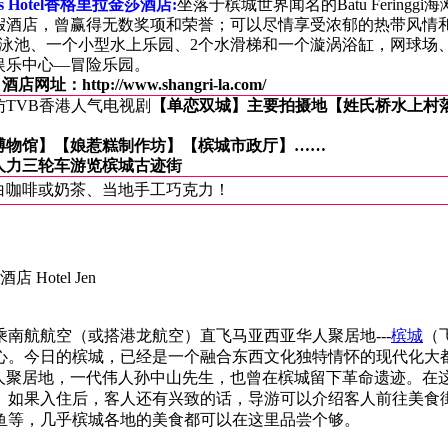
nds Hotel香格里拉金莎酒店:
坐落于槟城世界闻名的Batu Feringgi
假酒店，曾赢得无数奖项和荣誉；
可以尽情享受浓郁的热带风情
游泳池、一个小型水上乐园、2个水滑梯和一个漩涡浴缸
，
网球场
娱乐中心—
冒
险乐园。
酒店网址：
http://www.shangri-la.com/
访TVB香港人气电视剧
【单恋双城】主要拍摄地【姓氏桥水上村
】
博物馆】
【
娘惹糕制作坊】
【槟城市政厅】
……
人力三轮车游览槟城古迹街
白咖啡或奶茶、当地手工巧克力！
 Hotel Jen
南航航空（或搭港龙航空）直飞马亚西亚华人聚居地---
槟城
（
。今日的槟城，已经是一个融合东西文化独特情怀的现代化大都
华人聚居地，一代伟人孙中山先生，也曾在槟城留下革命遗迹。在
如果入住后，客人还有兴致的话，导游可以介绍客人前往美食街，自
鱼等，几乎槟城各地的美食都可以在这里品尝个够。