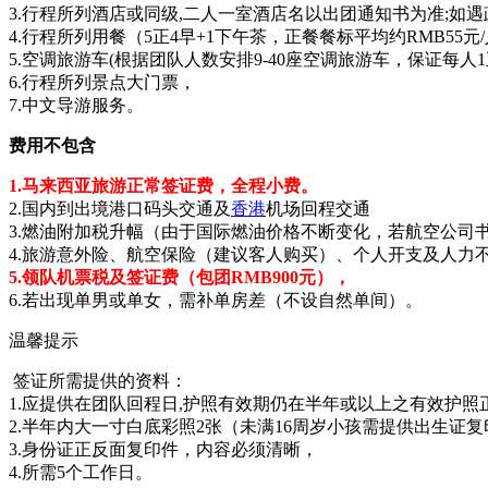
3.行程所列酒店或同级,二人一室酒店名以出团通知书为准;如遇
4.行程所列用餐（5正4早+1下午茶，正餐餐标平均约RMB55元/
5.空调旅游车(根据团队人数安排9-40座空调旅游车，保证每人1
6.行程所列景点大门票，
7.中文导游服务。
费用不包含
1.马来西亚旅游正常签证费，全程小费。
2.国内到出境港口码头交通及
香港
机场回程交通
3.燃油附加税升幅（由于国际燃油价格不断变化，若航空公司
4.旅游意外险、航空保险（建议客人购买）、个人开支及人力
5.领队机票税及签证费（包团RMB900元），
6.若出现单男或单女，需补单房差（不设自然单间）。
温馨提示
签证所需提供的资料：
1.应提供在团队回程日,护照有效期仍在半年或以上之有效护
2.半年内大一寸白底彩照2张（未满16周岁小孩需提供出生证
3.身份证正反面复印件，内容必须清晰，
4.所需5个工作日。