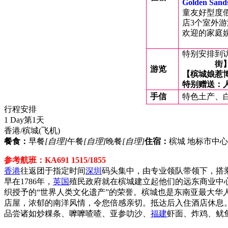
Golden Sa
童友好型度
店
3个室外
欢迎的家庭
特别安排到
街
游览
【槟城娘惹
特别赠送：
手信
特色土产、
行程安排
1 Day
第1天
香港/槟城
(飞机)
餐食：
早餐
[自理]
午餐
[自理]
晚餐
[自理]
住宿：
槟城 地标市中心酒店
参考航班：KA691 1515/1855
香港
往返团于指定时间
深圳
码头集中，由专业领队带领下，搭乘
早在1786年，
英国
殖民政府就在槟城建立起他们的远东商业中心
织授予的“世界人类文化遗产”的荣誉。槟城也是东南亚最大
店屋，浓郁的南洋风情，令您倍感亲切。抵达后入住酒店休息。
品尝诸如炒粿条、嚤嚤喳喳、亚参叻沙、
福建
虾面、炸鸡、鱿