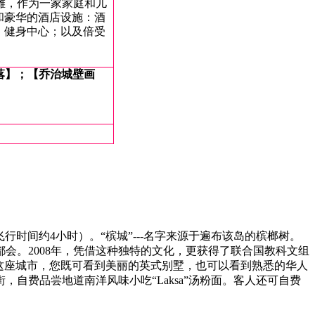
海滩，
作为一家家庭和儿
和豪华的酒店设施
：
酒
、健身中心；
以及倍受
落】；
【乔治城壁画
飞行时间约4小时）。“槟城”---名字来源于遍布该岛的槟榔树。
会。2008年，凭借这种独特的文化，更获得了联合国教科文组
这座城市，您既可看到美丽的英式别墅，也可以看到熟悉的华人
费品尝地道南洋风味小吃“Laksa”汤粉面。客人还可自费