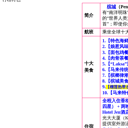
槟城
（Pen
有“南洋明珠
简介
的“世界人类
首”；
即使你外
航班
乘坐全球十
1.【特色海
2.【娘惹风
3.【面包鸡
4.【肉骨茶
十大
5.【“Laks
6.【马来传
美食
7.【槟榔律
8.【槟城美
9.
【
榴莲热带
10.【马来
全程入住香
四星） + 两
Hotel Jen酒
光大大厦（KOM
提供室外游泳
住宿