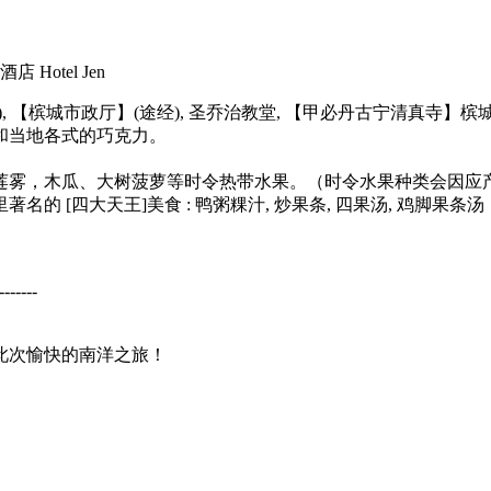
 Hotel Jen
), 【槟城市政厅】(途经), 圣乔治教堂, 【甲必丹古宁清真寺
和当地各式的巧克力。
莲雾，木瓜、大树菠萝等时令热带水果。（时令水果种类会因应
的 [四大天王]美食 : 鸭粥粿汁, 炒果条, 四果汤, 鸡脚果条汤
-------
此次愉快的南洋之旅！