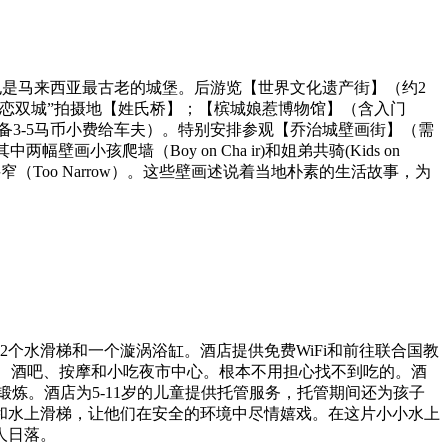
也是马来西亚最古老的城堡。后游览【世界文化遗产街】（约2
单恋双城”拍摄地【姓氏桥】；【槟城娘惹博物馆】（含入门
备3-5马币小费给车夫）。特别安排参观【乔治城壁画街】（需
其中两幅壁画小孩爬墙（Boy on Cha ir)和姐弟共骑(Kids on
狭窄（Too Narrow）。这些壁画述说着当地朴素的生活故事，为
乐园、2个水滑梯和一个漩涡浴缸。酒店提供免费WiFi和前往联合国教
都是餐厅、酒吧、按摩和小吃夜市中心。根本不用担心找不到吃的。酒
的健身中心锻炼。酒店为5-11岁的儿童提供托管服务，托管期间还为孩子
和水上滑梯，让他们在安全的环境中尽情嬉戏。在这片小小水上
人日落。