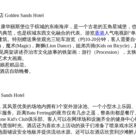
den Sands Hotel
观）康华丽斯堡位于槟城的东南海岸，是一个古老的五角星城堡，
的典范，也是槟城东西文化融合的代表。游览
香港
人气电视剧“
筑。特别赠送乘坐观光三轮车游览（约10-20分钟，客人需要自
agic)，舞狮(Lion Dance)，姐弟共骑(Kids on Bicycle)，
见两架讲述乔治市文化故事的铁架画：游行（Procession），太
艺术大画廊。
彩娘惹糕品尝。
享用酒店自助晚餐。
ands Hotel
滩的中心地带，其风景优美的场地内拥有3个室外游泳池、一个小型水上
班车服务。距离Batu Ferringi的夜市仅有几步之遥，整条街
ol Zone Kid's Club俱乐部。客人可以在网球场和设施齐全
的度假时光。酒店还为喜欢水上活动的孩子们准备了喷泉戏水区
地面铺设安全地板并提供流动水源。还可以在酒店欣赏到沙滩醉