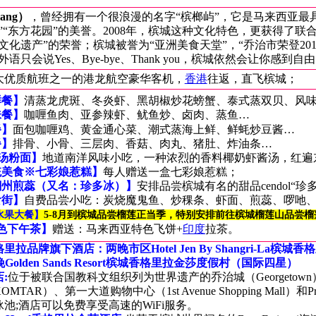
ang）
，曾经拥有一个很浪漫的名字“槟榔屿”，它是马来西亚最
”“东方花园”的美誉
。
2008年，槟城这种文化特色，更获得了联
文化遗产”的荣誉；
槟城被誉为“亚洲美食天堂”，“乔治市荣登20
语只会说Yes、Bye-bye、Thank you，槟城依然会让你感
到自由
大优质航班之一的港龙航空豪华客机，
香港
往返，直飞槟城；
鲜餐】
清蒸龙虎斑、冬炎虾、黑胡椒炒花螃蟹、泰式蒸双贝、风
味餐】
咖喱鱼肉、亚参辣虾、鱿鱼炒、卤肉、蒸鱼…
餐】
面包咖喱鸡、黄金通心菜、潮式蒸海上鲜、鲜蚝炒豆酱…
餐】
排骨、小骨、三层肉、香菇、肉丸、猪肚、炸油条
…
a”汤粉面】
地道南洋风味小吃，一种浓烈的香料椰奶虾酱汤，红遍
统美食※七彩娘惹糕】
每人赠送一盒七彩娘惹糕；
潮州煎蕊（又名：珍多冰）】
安排品尝槟城有名的甜品cendol“珍
食街】
自费品尝小吃：炭烧魔鬼鱼、炒稞条、虾面、煎蕊、啰吔
水果大餐
】
5-8月到槟城品尝榴莲正当季，特别安排前往槟城榴莲山品尝榴
特色下午茶】
赠送：马来西亚特色飞饼+
印度
拉茶。
格里拉品牌旗下酒店：两晚市区
Hotel Jen By Shangri-La
槟城香格
晚
Golden Sands Resort
槟城香格里拉金莎度假村（国际四星）
店:
位于被联合国教科文组织列为世界遗产的乔治城（Georgetow
TAR）、第一大道购物中心（1st Avenue Shopping Mall）和Pr
池;酒店可以免费享受高速的WiFi服务。