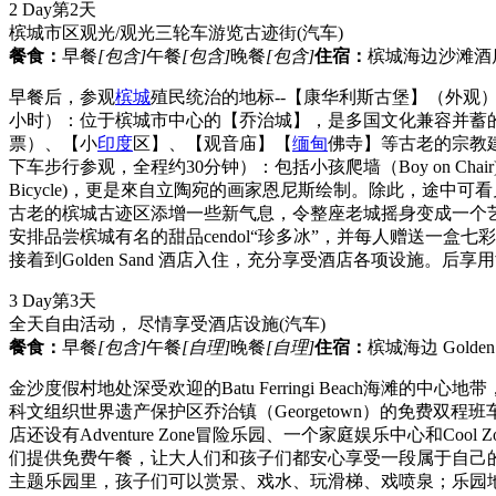
2 Day
第2天
槟城市区观光/观光三轮车游览古迹街
(汽车)
餐食：
早餐
[包含]
午餐
[包含]
晚餐
[包含]
住宿：
槟城海边沙滩酒店 Gol
早餐后，参观
槟城
殖民统治的地标--【康华利斯古堡】（外
小时）：位于槟城市中心的【乔治城】，是多国文化兼容并蓄
票）、【小
印度
区】、【观音庙】【
缅甸
佛寺】等古老的宗教建
下车步行参观，全程约30分钟）：包括小孩爬墙（Boy on Chair)，魔术(M
Bicycle)，更是來自立陶宛的画家恩尼斯绘制。除此，途中可看
古老的槟城古迹区添增一些新气息，令整座老城摇身变成一个
安排品尝槟城有名的甜品cendol“珍多冰”，并每人赠送一盒七
接着到Golden Sand 酒店入住，充分享受酒店各项设施。后
3 Day
第3天
全天自由活动， 尽情享受酒店设施
(汽车)
餐食：
早餐
[包含]
午餐
[自理]
晚餐
[自理]
住宿：
槟城海边 Golden S
金沙度假村地处深受欢迎的Batu Ferringi Beach海
科文组织世界遗产保护区乔治镇（Georgetown）的免费双程
店还设有Adventure Zone冒险乐园、一个家庭娱乐中心和Co
们提供免费午餐，让大人们和孩子们都安心享受一段属于自己
主题乐园里，孩子们可以赏景、戏水、玩滑梯、戏喷泉；乐园