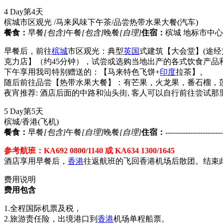
4 Day
第4天
槟城市区观光 /马来风味下午茶/品尝热带水果大餐
(汽车)
餐食：
早餐
[包含]
午餐
[包含]
晚餐
[自理]
住宿：
槟城 地标市中心酒店
早餐后，前往
槟城
市区观光：典型
英国
式建筑【大会堂】(途经
克力店】（约45分钟），试尝或选购当地出产的各式饮食产品
下午享用我司特别赠送的：【马来特色飞饼+
印度
拉茶】。
随后前往品尝【热带水果大餐】：有芒果，火龙果，番石榴，
夜宵推荐: 酒店后面的中路和汕头街, 客人可以自行前往尝试那里著名
5 Day
第5天
槟城/香港
(飞机)
餐食：
早餐
[包含]
午餐
[自理]
晚餐
[自理]
住宿：
-----------------------
参考航班：KA692 0800/1140 或 KA634 1300/1645
酒店享用早餐后，
香港
往返航班的飞回香港机场后散团。结束
费用说明
费用包含
1.全程国际机票及税，
2.旅游责任险，出境港口到
香港
机场单程船票。