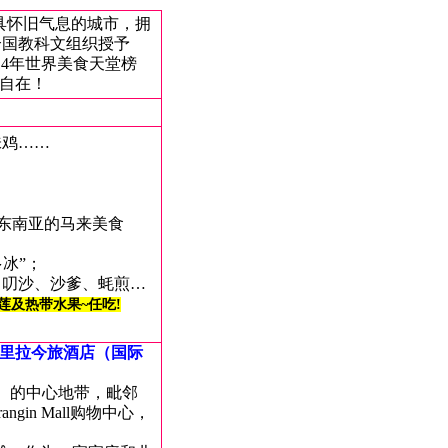
具怀旧气息的城市，拥
合国教科文组织授予
14年世界美食天堂榜
自在！
味鸡
……
东南亚的马来美食
多冰”；
、叨沙、沙爹、蚝煎…
莲及热带水果~任吃!
里拉今旅酒店（国际
n）的中心地带，毗邻
angin Mall购物中心，