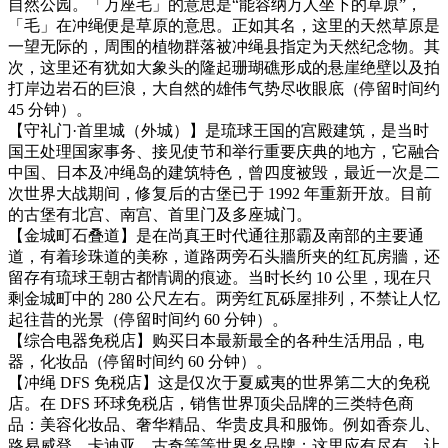
自然公园。「万座毛」的意思是“能容纳万人坐下的草原”，
「毛」在冲绳便是草原的意思。正如其名，这里的天然草原是
一望无际的，周围的植物群落被冲绳县指定为天然纪念物。其
次，这里还有犹如大象头的隆起珊瑚礁形成的悬崖绝壁以及拍
打岸边岩石的巨浪，大自然的雄伟气势尽收眼底（停留时间约
45 分钟）。
【守礼门·首里城（外城）】是琉球王国的宫殿建筑，是当时
国王处理国家事务、接见使节和举行重要庆典的地方，它融合
中国、日本及冲绳岛的建筑特色，曾四度被毁，最近一次是二
次世界大战期间，修复后的古堡已于 1992 年重新开放。目前
的古堡有北宫、南宫、首里门及多座城门。
【金城町石叠道】是在尚真王时代通往那霸及南部的主要通
道，有着珍珠道的美称，道路两旁石头牆所夹的红瓦房牆，还
留存有琉球王朝古都情调的痕迹。当时长约 10 公里，现在只
剩金城町中的 280 公尺左右。两旁红瓦砾屋排列，不禁让人忆
起往昔的光景（停留时间约 60 分钟）。
【综合电器免税店】购买日本最新最全的各种生活用品，电
器，化妆品（停留时间约 60 分钟）。
【冲绳 DFS 免税店】这是仅次于夏威夷的世界第二大的免税
店。在 DFS 环球免税店，销售世界顶尖品牌的三类特色商
品：美容化妆品、奢华精品、华贵皮具和服饰。例如香奈儿、
路易威登、卡迪亚、古奇等等世界名品牌；这里应有尽有，让