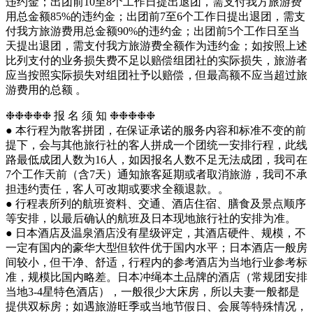
违约金；出团前10至8个工作日提出退团，需支付我方旅游费
用总金额85%的违约金；出团前7至6个工作日提出退团，需支
付我方旅游费用总金额90%的违约金；出团前5个工作日至当
天提出退团，需支付我方旅游费全额作为违约金；如按照上述
比列支付的业务损失费不足以赔偿组团社的实际损失，旅游者
应当按照实际损失对组团社予以赔偿，但最高额不应当超过旅
游费用的总额 。
❉❉❉❉❉ 报 名 须 知 ❉❉❉❉❉
● 本行程为散客拼团，在保证承诺的服务内容和标准不变的前
提下，会与其他旅行社的客人拼成一个团统一安排行程，此线
路最低成团人数为16人，如因报名人数不足无法成团，我司在
7个工作天前（含7天）通知旅客延期或者取消旅游，我司不承
担违约责任，客人可改期或要求全额退款。。
● 行程表所列的航班资料、交通、酒店住宿、膳食及景点顺序
等安排，以最后确认的航班及日本现地旅行社的安排为准。
● 日本酒店及温泉酒店没有星级评定，其酒店硬件、规模，不
一定有国内的豪华大型但软件优于国内水平；日本酒店一般房
间较小，但干净、舒适，行程内的参考酒店为当地行业参考标
准，规模比国内略差。日本冲绳本土品牌的酒店（常规团安排
当地3-4星特色酒店），一般很少大床房，所以夫妻一般都是
提供双标房；如遇旅游旺季或当地节假日、会展等特殊情况，