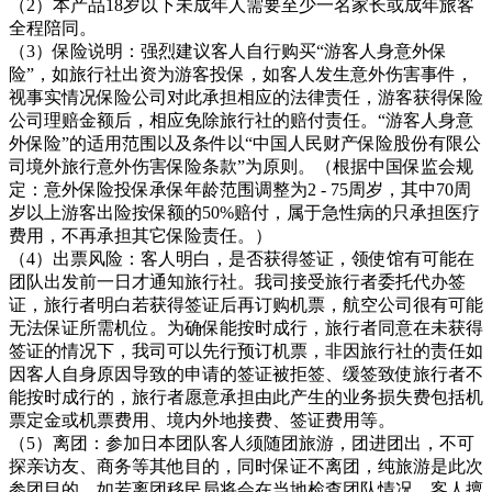
（2）本产品18岁以下未成年人需要至少一名家长或成年旅客
全程陪同。
（3）保险说明：强烈建议客人自行购买“游客人身意外保
险”，如旅行社出资为游客投保，如客人发生意外伤害事件，
视事实情况保险公司对此承担相应的法律责任，游客获得保险
公司理赔金额后，相应免除旅行社的赔付责任。“游客人身意
外保险”的适用范围以及条件以“中国人民财产保险股份有限公
司境外旅行意外伤害保险条款”为原则。（根据中国保监会规
定：意外保险投保承保年龄范围调整为2 - 75周岁，其中70周
岁以上游客出险按保额的50%赔付，属于急性病的只承担医疗
费用，不再承担其它保险责任。）
（4）出票风险：客人明白，是否获得签证，领使馆有可能在
团队出发前一日才通知旅行社。我司接受旅行者委托代办签
证，旅行者明白若获得签证后再订购机票，航空公司很有可能
无法保证所需机位。为确保能按时成行，旅行者同意在未获得
签证的情况下，我司可以先行预订机票，非因旅行社的责任如
因客人自身原因导致的申请的签证被拒签、缓签致使旅行者不
能按时成行的，旅行者愿意承担由此产生的业务损失费包括机
票定金或机票费用、境内外地接费、签证费用等。
（5）离团：参加日本团队客人须随团旅游，团进团出，不可
探亲访友、商务等其他目的，同时保证不离团，纯旅游是此次
参团目的，如若离团移民局将会在当地检查团队情况，客人擅