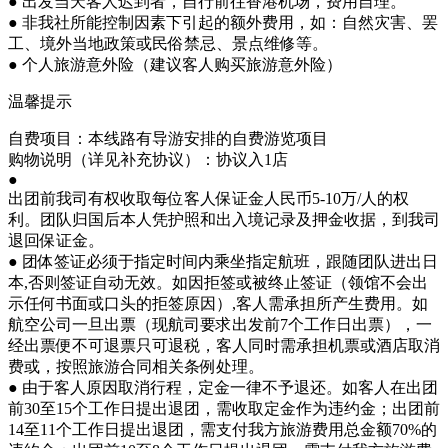
● 出发当天客人迟到者，自行前往香港机场，费用自理。
● 非我社所能控制因素下引起的额外费用，如：自然灾害、罢
工、境外当地政策或民俗禁忌、景点维修等。
● 个人旅游意外险（建议客人购买旅游意外险）
温馨提示
自费项目：本线路有导游安排的自费游览项目
购物说明（详见补充协议）：协议入1店
●
出团前我司有权收取每位客人保证金人民币5-10万/人的权
利。团队归国后本人凭护照和出入境记录及押金收据，到我司
退回保证金。
● 团体签证必须于指定时间内乘坐指定航班，跟随团队进出日
本,否则签证自动无效。如因拒签或被终止签证（领馆不会出
示任何书面或口头的拒签原因）,客人需承担所产生费用。如
航空公司一旦出票（现航司要求出发前7个工作日出票），一
经出票便不可退票只可退税，客人同时需承担机票或酒店取消
费或，按照旅游合同相关条例处理。
● 由于客人原因取消行程，定金一律不予退还。如客人在出团
前30至15个工作日提出退团，需收取定金作为违约金；出团前
14至11个工作日提出退团，需支付我方旅游费用总金额70%的