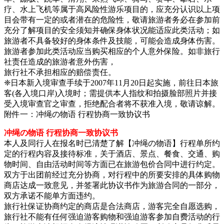
疗、水上飞机等属于高风险性游乐项目的，应充分认识以上项
目会带有一定的或者潜在的危险性，敬请旅游者务必在参加前
充分了解项目的安全须知并确保身体状况能适应此类活动；如
旅游者不具备较好的身体条件及技能，可能会造成身体伤害。
旅游者参加此类活动应当购买相应的个人意外保险。如非旅行
社责任造成的旅游者意外伤害，
旅行社不承担相应的赔偿责任。
❈日本新入境审查手续于2007年11月20日起实施，前往日本旅
客(各入境口岸)入境时；需提供本人指纹和拍摄脸部照片并接
受入境审查官之审查，拒绝配合者将不获准入境，敬请谅解。
附件一：冲绳の物语 行程协商一致协议书
冲绳の物语 行程协商一致协议书
本人及同行人在报名时已清楚了解【冲绳の物语】行程单所约
定的行程内容及接待标准，关于酒店、景点、餐食、交通、购
物时间、自由活动时间等方面已在旅游包价合同中进行约定。
双方于出团前经过充分协商，对行程中的所要安排的具体购物
商店达成一致意见，并签署此协议书作为旅游合同的一部分，
双方承诺不能单方面违约。
旅行社保证协商约定的商店是合法商店，游客完全自愿选购，
旅行社不能有任何强迫游客购物和强迫游客参加自费活动的行