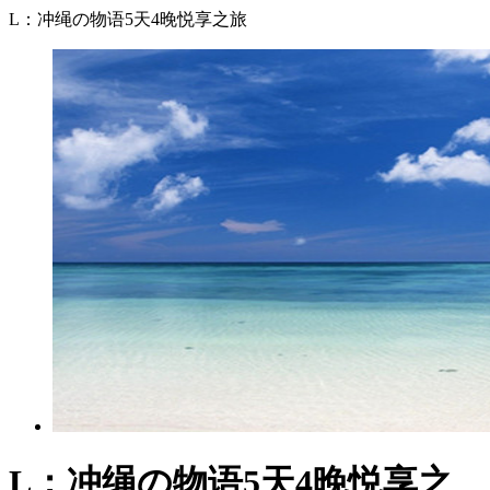
L：冲绳の物语5天4晚悦享之旅
L：冲绳の物语5天4晚悦享之