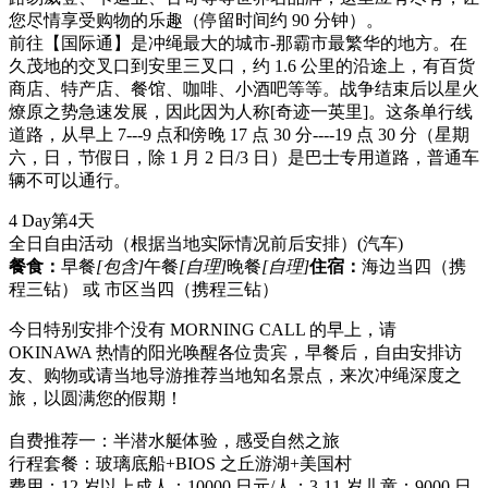
您尽情享受购物的乐趣（停留时间约 90 分钟）。
前往【国际通】是冲绳最大的城市-那霸市最繁华的地方。在
久茂地的交叉口到安里三叉口，约 1.6 公里的沿途上，有百货
商店、特产店、餐馆、咖啡、小酒吧等等。战争结束后以星火
燎原之势急速发展，因此因为人称[奇迹一英里]。这条单行线
道路，从早上 7---9 点和傍晚 17 点 30 分----19 点 30 分（星期
六，日，节假日，除 1 月 2 日/3 日）是巴士专用道路，普通车
辆不可以通行。
4 Day
第4天
全日自由活动（根据当地实际情况前后安排）
(汽车)
餐食：
早餐
[包含]
午餐
[自理]
晚餐
[自理]
住宿：
海边当四（携
程三钻） 或 市区当四（携程三钻）
今日特别安排个没有 MORNING CALL 的早上，请
OKINAWA 热情的阳光唤醒各位贵宾，早餐后，自由安排访
友、购物或请当地导游推荐当地知名景点，来次冲绳深度之
旅，以圆满您的假期！
自费推荐一：半潜水艇体验，感受自然之旅
行程套餐：玻璃底船+BIOS 之丘游湖+美国村
费用：12 岁以上成人：10000 日元/人；3-11 岁儿童：9000 日