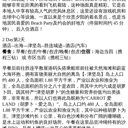
能够非常近距离的看到飞机着陆，这种场面真是精彩。它是在
本地人中享有较高人气的兜风休息区，这里还设有游戏机房和
击球中心等设施。一直以来是个欣赏夕阳的着名景点，也是当
地居民喜爱的 Beach Party及约会的好地方（停留时间约 45 分
钟）。后入住酒店！
2 Day
第2天
酒店--出海---津坚岛--胜连城迹--酒店
(汽车)
餐食：
早餐
[包含]
午餐
[包含]
晚餐
[包含]
住宿：
海边当四（携
程三钻） 或 市区当四（携程三钻）
早餐后前往胜连平敷屋港码头搭乘船班前往被天然海滩和蔚蓝
大海环抱，拥有富饶美丽大自然的离岛【- 津坚岛】岛上人口
约 480 人，全岛面积 1.88 平方千米，产业以农业和渔业为
主，全岛总面积的百分之八十是农田，而其中大约六成是胡萝
卜田。因其特产“津坚胡萝卜”的含糖量和营养价值均出类拔
萃，非常有名，所以人们也将此岛昵称为“CARROT 爱
LAND（胡萝卜・爱之岛）”。岛上人口约 480 人，全岛面积
1.88 平方千米，产业以农业和渔业为主，其中以种植胡萝卜为
主。津坚沙滩约长 1 公里，有白色沙滩和分布广阔的珊瑚礁，
是水上运动和钓鱼的良好场所。午餐在这里品尝冲绳特有的沙