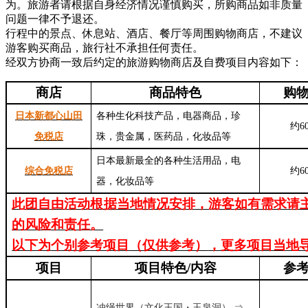
为。旅游者请根据自身经济情况谨慎购买，所购商品如非质量
问题一律不予退还。
行程中的景点、休息站、酒店、餐厅等周围购物商店，不建议
游客购买商品，旅行社不承担任何责任。
经双方协商一致后约定的旅游购物商店及自费项目内容如下：
商店
商品特色
购
日本新都心山田
各种生化科技产品，电器商品，珍
约6
免税店
珠，贵金属，医药品，化妆品
等
日本最新最全的各种生活用品，电
综合免税店
约6
器，化妆品等
此团自由活动
根据当地情况安排
，游客如有需求请
的风险和责任。
以下为
个别
参考项目
（仅供参考）
，更多项目当地
项目
项目特色
/内容
参
冲绳世界（文化王国・玉泉洞） ⇒