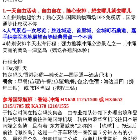
1.一天自由活动，自由自在，随心安排，想去哪儿就去哪儿
2.血拼购物超给力；贴心安排国际购物商场DFS免税店，国际
通等让您买不停
3.人气景点一次尽览；胜连城迹、首里城、金城町石桑道、嘉
手纳美军基地展望台等经典景点一个不落
4.特别安排半天出海行程；强力推荐冲绳必游景点之一，冲绳
美丽的离岛---津坚岛（赠送香蕉船体验）
行程安排
1 Day
第1天
指定码头/香港那霸—濑长岛—国际通—酒店
(飞机)
餐食：
早餐
[自理]
午餐
[自理]
晚餐
[包含]
住宿：
海边当四（携
程三钻） 或 市区当四（携程三钻）
参考国际航班：香港-冲绳 HX658 1125/1500 或 HX6652
1315/1705 或 KA378 1210/1555
于指定时间在指定码头集合，由专业领队带领下办理出境和登
机手续后乘船前往香港国际机场，转搭乘豪华客机飞往日本最
南端之岛屿，且有着“东方夏威夷”之称的－【琉球】。抵达后
前往【濑长岛】这是一个开车环绕一圈仅需 5 分钟左右的小
岛，虽说是个岛，但却铺满了公路。距离机场非常近，所以说