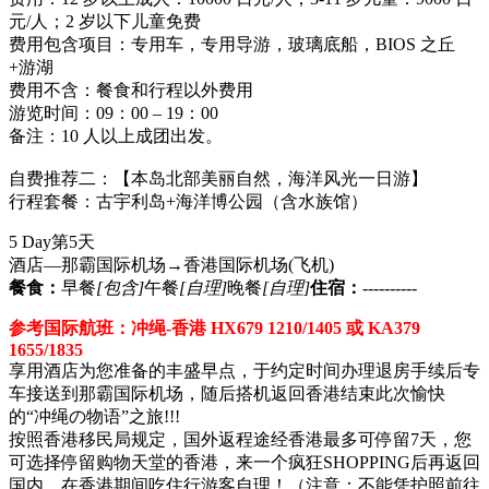
元/人；2 岁以下儿童免费
费用包含项目：专用车，专用导游，玻璃底船，BIOS 之丘
+游湖
费用不含：餐食和行程以外费用
游览时间：09：00 – 19：00
备注：10 人以上成团出发。
自费推荐二：【本岛北部美丽自然，海洋风光一日游】
行程套餐：古宇利岛+海洋博公园（含水族馆）
5 Day
第5天
酒店—那霸国际机场→香港国际机场
(飞机)
餐食：
早餐
[包含]
午餐
[自理]
晚餐
[自理]
住宿：
----------
参考国际航班：冲绳-香港 HX679 1210/1405 或 KA379
1655/1835
享用酒店为您准备的丰盛早点，于约定时间办理退房手续后专
车接送到那霸国际机场，随后搭机返回香港结束此次愉快
的“冲绳の物语”之旅!!!
按照香港移民局规定，国外返程途经香港最多可停留7天，您
可选择停留购物天堂的香港，来一个疯狂SHOPPING后再返回
国内，在香港期间吃住行游客自理！（注意：不能凭护照前往