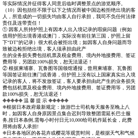
等实际情况并征得客人同意后临时调整景点的游览顺序。
（10）因包括但不限于以下之情况而被中国边检拒绝出境的客
人，所造成的一切损失均由客人自行承担，我司不负任何法律
责任及连带责任！
① 因客人所持护照上有因本人出入境记录的瑕疵问题（例如
借用护照出境香港或澳门，实际没有前往第三国，护照上留
下“DT”的记录）很大机会被拒出境；如因客人自身问题而导
致被边检拒绝出境，客人须承担由此产
生的业务损失费包括机票及税金费用、境内外地接费用、签证
费用等，另团款100%损失，恕无法退还！
② 根据柬埔寨、瓦鲁图等国领馆通报，曾用柬埔寨、瓦鲁图
等国签证前往澳门或香港，但护照上没有以上国家真实出入境
记录的客人，将不发放签证，客人要承担由此产生的业务损失
费包括机票及税金费用、境内外地接费用、签证费用等，另团
款100%损失，恕无法退还！
❉❉❉❉❉ 温 馨 提 示 ❉❉❉❉❉
❈根据日本政府最新规定：旅游巴士司机每天服务至晚上八
时，如因客人自身原因景点集合迟到导致整团需延长巴士服
务,按日本条例,需每小时付日元10,000给司机作延长金，此费
用将由客人承担!
❈日本各地区的各花卉或樱花等观赏时间，是根据天气和气候