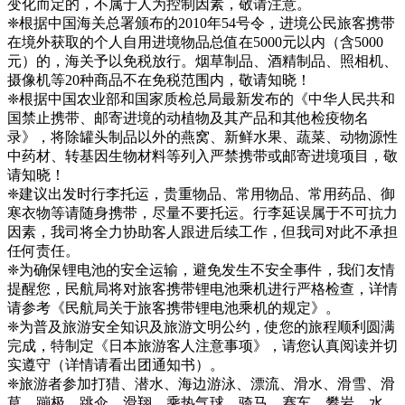
变化而定的，不属于人为控制因素，敬请注意。
❈根据中国海关总署颁布的2010年54号令，进境公民旅客携带
在境外获取的个人自用进境物品总值在5000元以内（含5000
元）的，海关予以免税放行。烟草制品、酒精制品、照相机、
摄像机等20种商品不在免税范围内，敬请知晓！
❈根据中国农业部和国家质检总局最新发布的《中华人民共和
国禁止携带、邮寄进境的动植物及其产品和其他检疫物名
录》，将除罐头制品以外的燕窝、新鲜水果、蔬菜、动物源性
中药材、转基因生物材料等列入严禁携带或邮寄进境项目，敬
请知晓！
❈建议出发时行李托运，贵重物品、常用物品、常用药品、御
寒衣物等请随身携带，尽量不要托运。行李延误属于不可抗力
因素，我司将全力协助客人跟进后续工作，但我司对此不承担
任何责任。
❈为确保锂电池的安全运输，避免发生不安全事件，我们友情
提醒您，民航局将对旅客携带锂电池乘机进行严格检查，详情
请参考《民航局关于旅客携带锂电池乘机的规定》。
❈为普及旅游安全知识及旅游文明公约，使您的旅程顺利圆满
完成，特制定《日本旅游客人注意事项》，请您认真阅读并切
实遵守（详情请看出团通知书）。
❈旅游者参加打猎、潜水、海边游泳、漂流、滑水、滑雪、滑
草、蹦极、跳伞、滑翔、乘热气球、骑马、赛车、攀岩、水