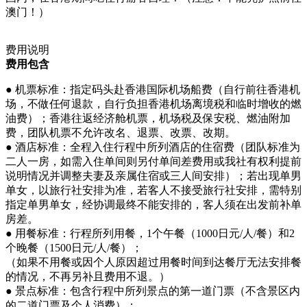
澳门！）
费用说明
费用包含
● 机票标准：指定码头赴香港国际机场船费（自行前往香港机
场，不做任何退款，自行负担香港机场离境税和临时增收的燃
油费）；香港往返经济舱机票，机场税及保安税、燃油附加
费，团队机票不允许改名、退票、改票、改期。
● 酒店标准：全程入住行程中所列酒店的住宿费（团队标准为
二人一房，如需入住单间则另付单间差费用或我社有权利提前
说明情况并调整夫妻及亲属住宿或三人间安排）；若出现单男
单女，以旅行社安排为准，若客人不接受旅行社安排，需特别
指定单男单女，经协调最终不能安排的，客人须在出发前补单
房差。
● 用餐标准：行程所列用餐，1个午餐（1000日元/人/餐）和2
个晚餐（1500日元/人/餐）；
（如果不用餐或因个人原因超过用餐时间到达餐厅无法安排餐
的情况，不再另补且费用不退。）
● 景点标准：包含行程中所列景点的第一道门票（不含景区内
的二道门票及个人消费）；