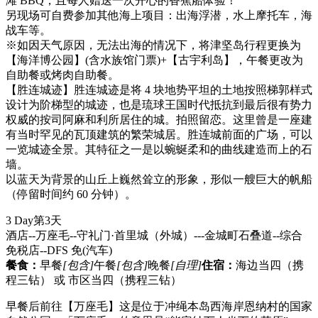
滩 BBQ，且每人赠送一次开心的香蕉船体验！
另现场可自费参加其他海上项目：出海浮潜，水上摩托车，海
战车等。
※如因天气原因，无法出海的情况下，将津坚岛行程更换为
【海洋博公园】(含水族馆门票)+【古宇利岛】，午餐更改为
自助餐或烤肉自助餐。
【胜连城迹】胜连城迹是将 4 块地势平坦的土地按照梯郭样式
设计为阶梯型的城迹，也是琉球王国时代抵抗到最后很有势力
权威的按司阿麻和利所居住的城。拍照留恋。这里曾是一座建
有当时罕见的瓦顶建筑的繁荣城居。胜连城前面的广场，可以
一览城迹全景。其特征之一是以蜿蜒柔和的曲线建造而上的石
墙。
以蓝天为背景的山丘上巍然耸立的形象，形似一艘巨大的帆船
（停留时间约 60 分钟）。
3 Day
第3天
酒店--万座毛--守礼门·首里城（外城）---金城町石叠道--综合
免税店--DFS 免
(汽车)
餐食：
早餐
[包含]
午餐
[包含]
晚餐
[自理]
住宿：
海边当四（携
程三钻） 或 市区当四（携程三钻）
早餐后前往【万座毛】这是位于冲绳本岛西海岸恩纳村的国家