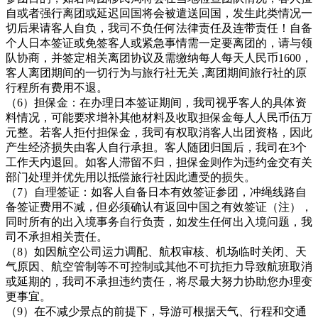
自或者强行离团或延迟回国将会被遣送回国，发生此类情况一
切后果请客人自负，我司不负任何法律责任及连带责任！自备
个人日本签证或免签客人或紧急事情需一定要离团的，请与领
队协商，并签定相关离团协议及需缴纳每人每天人民币1600，
客人离团期间的一切行为与旅行社无关 ,离团期间旅行社的原
行程所有费用不退。
（6）担保金：在办理日本签证期间，我司视乎客人的具体资
料情况，可能要求增补其他材料及收取担保金每人人民币伍万
元整。若客人拒付担保金，我司有权取消客人出团资格，因此
产生经济损失由客人自行承担。客人随团归国后，我司在3个
工作天内退回。如客人滞留不归，担保金则作为违约金交有关
部门处理并优先用以抵偿旅行社因此遭受的损失。
（7）自理签证：如客人自备日本有效签证参团，冲绳线路自
备签证费用不减，但必须确认有返回中国之有效签证（注），
同时所有的出入境事务自行负责，如发生任何出入境问题，我
司不承担相关责任。
（8）如因航空公司运力调配、航权审核、机场临时关闭、天
气原因、航空管制等不可控制或其他不可抗拒力导致航班取消
或延期的，我司不承担违约责任，将尽最大努力协助您办理变
更事宜。
（9）在不减少景点的前提下，导游可根据天气、行程和交通