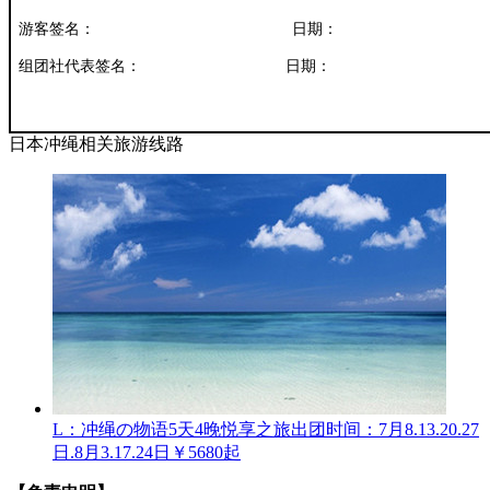
游客签名：
日期：
组团社代表签名：
日期：
日本冲绳相关旅游线路
L：冲绳の物语5天4晚悦享之旅
出团时间：7月8.13.20.27
日.8月3.17.24日
￥5680起