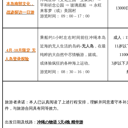
本岛南部文化，
平和祈念公园 ⇒ 玻璃底船 ⇒ 永旺
1300
来客梦（或）美国村
战迹探访一日游
游览时间： 09：00 – 17：00
乘船约1小时左右时间前往冲绳本岛
成人：1
近海的无人生活的岛屿-
无人岛
，在最
11岁
4月-10月限定 无
纯粹的大自然中尽情畅游，嬉戏。
110
人岛登录探险
或体验疯狂的各种海上运动。
3岁以下
游览时间： 08：30 – 16：00
旅游者承诺：本人已认真阅读了上述行程安排，理解并同意遵守本补
件，与旅游合同具有同等效力。
出发日期及线路：
冲绳の物语
5天4晚 精华游