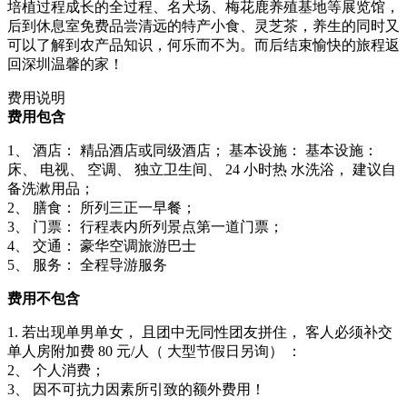
培植过程成长的全过程、名犬场、梅花鹿养殖基地等展览馆，
后到休息室免费品尝清远的特产小食、灵芝茶，养生的同时又
可以了解到农产品知识，何乐而不为。而后结束愉快的旅程返
回深圳温馨的家！
费用说明
费用包含
1、 酒店： 精品酒店或同级酒店； 基本设施： 基本设施：
床、 电视、 空调、 独立卫生间、 24 小时热 水洗浴， 建议自
备洗漱用品；
2、 膳食： 所列三正一早餐；
3、 门票： 行程表内所列景点第一道门票；
4、 交通： 豪华空调旅游巴士
5、 服务： 全程导游服务
费用不包含
1. 若出现单男单女， 且团中无同性团友拼住， 客人必须补交
单人房附加费 80 元/人（ 大型节假日另询） ：
2、 个人消费；
3、 因不可抗力因素所引致的额外费用！