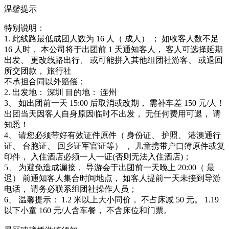
温馨提示
特别说明：
1. 此线路最低成团人数为 16 人（ 成人） ； 如收客人数不足
16 人时， 本公司将于出团前 1 天通知客人， 客人可选择延期
出发、 更改线路出行、 或可能拼入其他组团社游客、 或退回
所交团款， 旅行社
不承担合同以外赔偿；
2. 出发地： 深圳 目的地： 连州
3、 如出团前一天 15:00 后取消或改期， 需补车差 150 元/人！
出团当天因客人自身原因临时不出发， 无任何费用可退， 请
知悉！
4、 请您必须带好有效证件原件（ 身份证、 护照、 港澳通行
证、 台胞证、 回乡证军官证等） ， 儿童携带户口簿原件或复
印件， 入住酒店必须一人一证(否则无法入住酒店)；
5、 为避免造成漏接， 导游会于出团前一天晚上 20:00（ 最
迟） 前通知客人集合时间地点， 如客人提前一天未接到导游
电话， 请务必联系组团社操作人员；
6、 温馨提示： 1.2 米以上大小同价， 不占床减 50 元。 1.19
以下小童 160 元/人含车餐， 不含床位和门票。