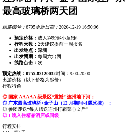
最高玻璃桥两天团
线路编号：
8795
更新日期：
2020-12-19 16:50:06
预定价格：
成人
¥459
起
小童
¥
起
行程天数：
2天
建议提前一周报名
出发地点：
深圳
出发团期：
每周六出团
线路点击：
次
预定热线：0755-82120032
时间：9:00-20:00
出游价格
（以下价格为起价）
行程特色
◎ 国家 AAAAA 级景区“震撼” 连州地下河；
◎ 广东最高玻璃桥+金子山（12 月期间可遇冰挂） ；
◎ 参团即送“每人赠送连州打霜菜心 2 斤”
◎ 1 晚入住精品酒店或同级
行程安排