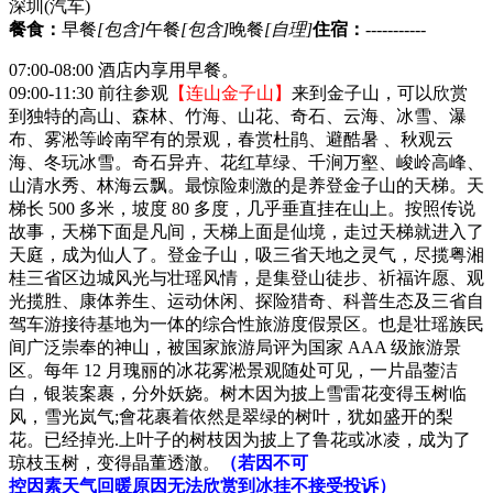
深圳
(汽车)
餐食：
早餐
[包含]
午餐
[包含]
晚餐
[自理]
住宿：
-----------
07:00-08:00 酒店内享用早餐。
09:00-11:30 前往参观
【连山金子山】
来到金子山，可以欣赏
到独特的高山、森林、竹海、山花、奇石、云海、冰雪、瀑
布、雾淞等岭南罕有的景观，春赏杜鹃、避酷暑 、秋观云
海、冬玩冰雪。奇石异卉、花红草绿、千涧万壑、峻岭高峰、
山清水秀、林海云飘。最惊险刺激的是养登金子山的天梯。天
梯长 500 多米，坡度 80 多度，几乎垂直挂在山上。按照传说
故事，天梯下面是凡间，天梯上面是仙境，走过天梯就进入了
天庭，成为仙人了。登金子山，吸三省天地之灵气，尽揽粤湘
桂三省区边城风光与壮瑶风情，是集登山徒步、祈福许愿、观
光揽胜、康体养生、运动休闲、探险猎奇、科普生态及三省自
驾车游接待基地为一体的综合性旅游度假景区。也是壮瑶族民
间广泛崇奉的神山，被国家旅游局评为国家 AAA 级旅游景
区。每年 12 月瑰丽的冰花雾淞景观随处可见，一片晶蓥洁
白，银装案裹，分外妖娆。树木因为披上雪雷花变得玉树临
风，雪光岚气;會花裹着依然是翠绿的树叶，犹如盛开的梨
花。已经掉光.上叶子的树枝因为披上了鲁花或冰凌，成为了
琼枝玉树，变得晶董透澈。
（若因不可
控因素天气回暖原因无法欣赏到冰挂不接受投诉）