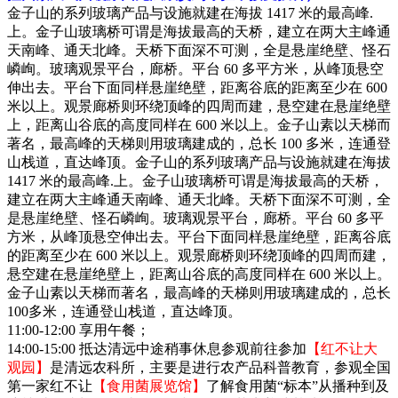
金子山的系列玻璃产品与设施就建在海拔 1417 米的最高峰.
上。金子山玻璃桥可谓是海拔最高的天桥，建立在两大主峰通
天南峰、通天北峰。天桥下面深不可测，全是悬崖绝壁、怪石
嶙峋。玻璃观景平台，廊桥。平台 60 多平方米，从峰顶悬空
伸出去。平台下面同样悬崖绝壁，距离谷底的距离至少在 600
米以上。观景廊桥则环绕顶峰的四周而建，悬空建在悬崖绝壁
上，距离山谷底的高度同样在 600 米以上。金子山素以天梯而
著名，最高峰的天梯则用玻璃建成的，总长 100 多米，连通登
山栈道，直达峰顶。金子山的系列玻璃产品与设施就建在海拔
1417 米的最高峰.上。金子山玻璃桥可谓是海拔最高的天桥，
建立在两大主峰通天南峰、通天北峰。天桥下面深不可测，全
是悬崖绝壁、怪石嶙峋。玻璃观景平台，廊桥。平台 60 多平
方米，从峰顶悬空伸出去。平台下面同样悬崖绝壁，距离谷底
的距离至少在 600 米以上。观景廊桥则环绕顶峰的四周而建，
悬空建在悬崖绝壁上，距离山谷底的高度同样在 600 米以上。
金子山素以天梯而著名，最高峰的天梯则用玻璃建成的，总长
100多米，连通登山栈道，直达峰顶。
11:00-12:00 享用午餐；
14:00-15:00 抵达清远中途稍事休息参观前往参加
【红不让大
观园】
是清远农科所，主要是进行农产品科普教育，参观全国
第一家红不让
【食用菌展览馆】
了解食用菌“标本”从播种到及