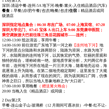
1 Day
第1天
深圳-清远中餐-连州-5A 地下河-晚餐-篝火-入住精品酒店
(汽车)
餐食：
早餐
[自理]
午餐
[包含]
晚餐
[包含]
住宿：
精品酒店或同
级酒店
深圳指定地点集合：06:30 布吉广场、07:00 上海宾馆、07:20
深圳大学北门、07:45 宝体 A 出口上车 9:00 东莞康华医院；
乘空调旅游大巴前往珠三角后花园城市——连州；
12:00-13:00 抵达清远，享用午餐；
14:00-16:00 前往游览广东地下第一河之称
【连州地下河】
地
下河的景点分陆路和水路两部分，陆路为溶洞，水路为地下
河，水陆两游的连州地下河，以其恢宏的气势、壮丽的景观和
独特的组合，堪称岭南一绝。据地质学家分析，大约两亿年多
年前，连州地下河所在地是一片汪洋大海，随着地壳运动，海
底逐渐上升为陆地。在第二個地壳稳定期时，这里发生了大规
模的崩塌，从而形成了现在的洞穴。因为该洞洞口广阔，仿佛
神兽之巨口，所以当地人形象地称之为“大口岩”。
17:00-18:00 享用晚餐
（ 赠送篝火晚会）
20:00 当晚入住《精品酒店》或同级；
2 Day
第2天
早餐-连山金子山-玻璃桥（12 月期间可遇冰挂）-中餐-红不让-