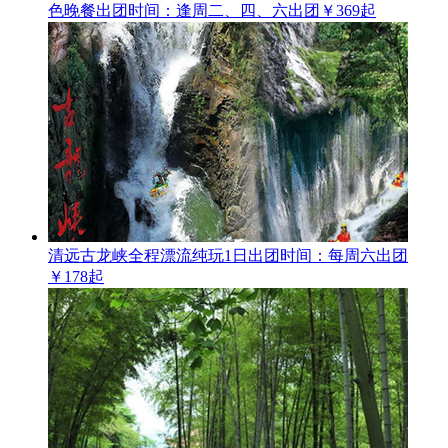
色晚餐
出团时间：逢周二、四、六出团
￥369起
清远古龙峡全程漂流纯玩1日
出团时间：每周六出团
￥178起