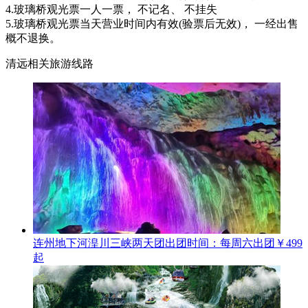
4.玻璃桥观光票一人一票， 不记名、 不挂失
5.玻璃桥观光票当天营业时间内有效(验票后无效)， 一经出售
概不退换。
清远相关旅游线路
连州地下河湟川三峡两天团
出团时间：每周六出团
￥499
起