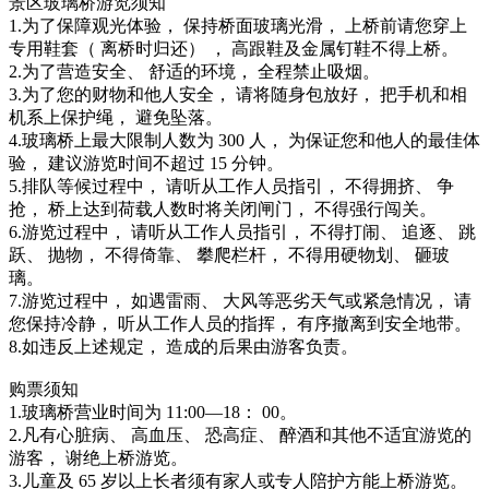
景区玻璃桥游览须知
1.为了保障观光体验， 保持桥面玻璃光滑， 上桥前请您穿上
专用鞋套（ 离桥时归还） ， 高跟鞋及金属钉鞋不得上桥。
2.为了营造安全、 舒适的环境， 全程禁止吸烟。
3.为了您的财物和他人安全， 请将随身包放好， 把手机和相
机系上保护绳， 避免坠落。
4.玻璃桥上最大限制人数为 300 人， 为保证您和他人的最佳体
验， 建议游览时间不超过 15 分钟。
5.排队等候过程中， 请听从工作人员指引， 不得拥挤、 争
抢， 桥上达到荷载人数时将关闭闸门， 不得强行闯关。
6.游览过程中， 请听从工作人员指引， 不得打闹、 追逐、 跳
跃、 抛物， 不得倚靠、 攀爬栏杆， 不得用硬物划、 砸玻
璃。
7.游览过程中， 如遇雷雨、 大风等恶劣天气或紧急情况， 请
您保持冷静， 听从工作人员的指挥， 有序撤离到安全地带。
8.如违反上述规定， 造成的后果由游客负责。
购票须知
1.玻璃桥营业时间为 11:00—18： 00。
2.凡有心脏病、 高血压、 恐高症、 醉酒和其他不适宜游览的
游客， 谢绝上桥游览。
3.儿童及 65 岁以上长者须有家人或专人陪护方能上桥游览。