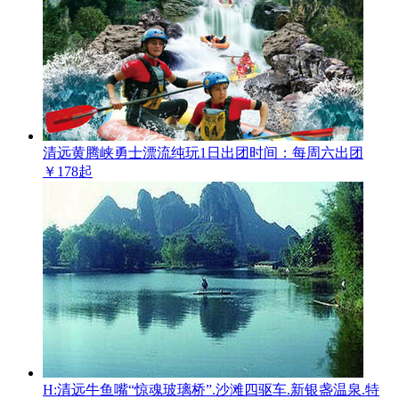
清远黄腾峡勇士漂流纯玩1日
出团时间：每周六出团
￥178起
H:清远牛鱼嘴“惊魂玻璃桥”.沙滩四驱车.新银盏温泉.特